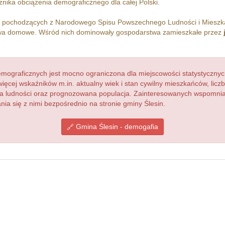
nika obciążenia demograficznego dla całej Polski.
h pochodzących z Narodowego Spisu Powszechnego Ludności i Miesz
a domowe. Wśród nich dominowały gospodarstwa zamieszkałe przez
ograficznych jest mocno ograniczona dla miejscowości statystycznyc
więcej wskaźników m.in. aktualny wiek i stan cywilny mieszkańców, lic
acja ludności oraz prognozowana populacja. Zainteresowanych wspomn
a się z nimi bezpośrednio na stronie gminy Ślesin.
Gmina Ślesin - demogafia