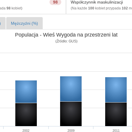
98
Współczynnik maskulinizacji
pada
98
kobiet)
(Na każde
100
kobiet przypada
102
mę
)
Mężczyźni (%)
Populacja - Wieś Wygoda na przestrzeni lat
(Źródło: GUS)
2002
2009
2011