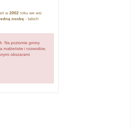
kań w
2002
roku we wsi
jedną osobę
- takich
h. Na poziomie gminy
zba małżeństw i rozwodów,
ianymi obszarami