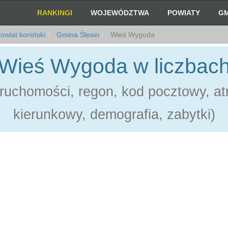
RANKINGI
WOJEWÓDZTWA
POWIATY
GM
owiat koniński
Gmina Ślesin
Wieś Wygoda
Wieś Wygoda w liczbac
ruchomości, regon, kod pocztowy, atr
kierunkowy, demografia, zabytki)