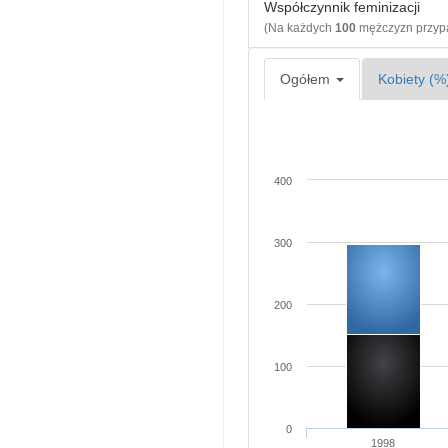
Współczynnik feminizacji
(Na każdych
100
mężczyzn przy
Ogółem
Kobiety (%
400
300
200
100
0
1998