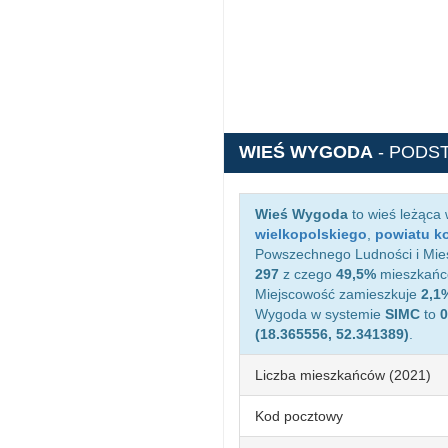
WIEŚ WYGODA
- PODS
Wieś Wygoda
to wieś leżąca
wielkopolskiego
,
powiatu k
Powszechnego Ludności i Mies
297
z czego
49,5%
mieszkańcó
Miejscowość zamieszkuje
2,1
Wygoda w systemie
SIMC
to
0
(18.365556, 52.341389)
.
Liczba mieszkańców (2021)
Kod pocztowy