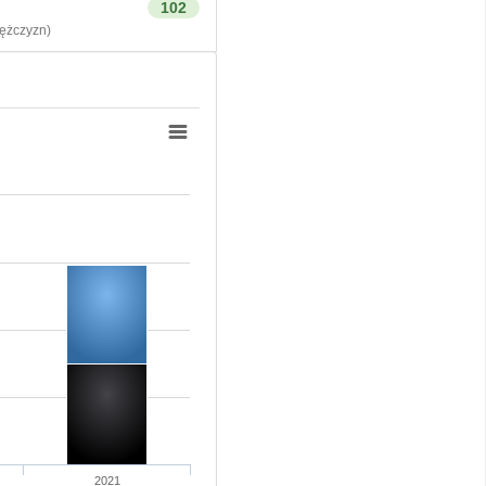
102
żczyzn)
2021