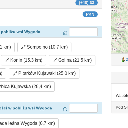
(+48) 63
PKN
 pobliżu wsi Wygoda
,1 km)
Sompolno (10,7 km)
Konin (15,3 km)
Golina (21,5 km)
m)
Piotrków Kujawski (25,0 km)
zbica Kujawska (28,4 km)
Współ
Kod S
ości w pobliżu wsi Wygoda
da leśna Wygoda (0,7 km)