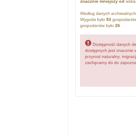
znacznie mniejszy od
wskaż
Według danych archiwalnyc
Wygoda było
93
gospodarstw
gospodarstw było
26
.
Dostępność danych dem
dostępnych jest znacznie 
przyrost naturalny, migr
zachęcamy do do zapoznani