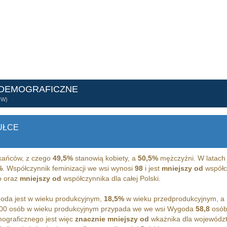
 DEMOGRAFICZNE
ÓW)
UŁCE
ańców, z czego
49,5%
stanowią kobiety, a
50,5%
mężczyźni. W latach
%
. Współczynnik feminizacji we wsi wynosi
98
i jest
mniejszy od
współcz
o oraz
mniejszy od
współczynnika dla całej Polski.
da jest w wieku produkcyjnym,
18,5%
w wieku przedprodukcyjnym, a
100 osób w wieku produkcyjnym przypada we we wsi Wygoda
58,8
osób
ograficznego jest więc
znacznie mniejszy od
wkażnika dla województ