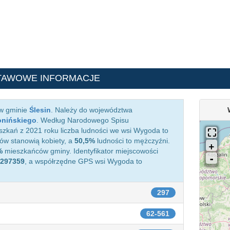
TAWOWE INFORMACJE
 w gminie
Ślesin
. Należy do województwa
onińskiego
. Według Narodowego Spisu
zkań z 2021 roku liczba ludności we wsi Wygoda to
w stanowią kobiety, a
50,5%
ludności to mężczyźni.
%
mieszkańców gminy. Identyfikator miejscowości
297359
, a współrzędne GPS wsi Wygoda to
297
62-561