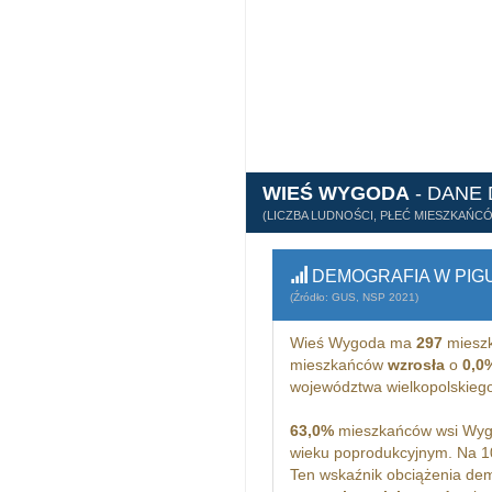
WIEŚ WYGODA
- DANE
(LICZBA LUDNOŚCI, PŁEĆ MIESZKAŃC
DEMOGRAFIA W PIG
(Źródło: GUS, NSP 2021)
Wieś Wygoda ma
297
mieszk
mieszkańców
wzrosła
o
0,0
województwa wielkopolskieg
63,0%
mieszkańców wsi Wygo
wieku poprodukcyjnym. Na 
Ten wskaźnik obciążenia dem