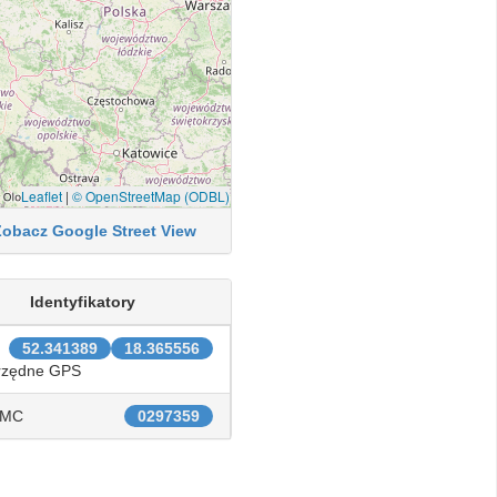
Leaflet
|
© OpenStreetMap (ODBL)
Zobacz Google Street View
Identyfikatory
52.341389
18.365556
rzędne GPS
IMC
0297359