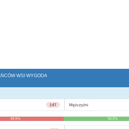
KAŃCÓW WSI WYGODA
147
Mężczyźni
49,5%
50,5%