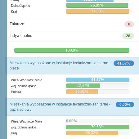
76,05%
Dolnośląskie
77,80%
Kraj
Zbiorcze
0
Indywidualne
28
0,0%
100,0%
Mieszkania wyposażone w instalacje techniczno-sanitarne -
41,67%
piece
41,67%
Wieś Wądroże Małe
22,47%
woj. dolnośląskie
20,91%
Polska
Mieszkania wyposażone w instalacje techniczno-sanitarne -
0,00%
gaz sieciowy
0,00%
Wieś Wądroże Małe
70,63%
woj. dolnośląskie
58,32%
Kraj