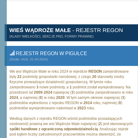
WIEŚ WĄDROŻE MAŁE
- REJESTR REGON
(KLASY WIELKOŚCI, SEKCJE PKD, FORMY PRAWNE)
REJESTR REGON W PIGUŁCE
(Źródło: GUS, 31.XII.2024)
We wsi Wądroże Małe w roku 2024 w rejestrze
REGON
zarejestrowane
były
22
podmioty gospodarki narodowej, z czego
20
stanowiły osoby
fizyczne prowadzące działalność gospodarczą. W tymże roku
zarejestrowano
3
nowe podmioty, a
1
podmiot został wyrejestrowany. Na
przestrzeni lat
2009
-
2024
najwięcej (
3
) podmiotów zarejestrowano w roku
2024
, a najmniej (
0
) w roku
2020
. W tym samym okresie najwięcej (
3
)
podmiotów wykreślono z rejestru REGON w
2014
roku, najmniej (
0
)
podmiotów wyrejestrowano natomiast w
2023
roku.
Według danych z rejestru REGON wśród podmiotów posiadających
osobowość prawną we wsi Wądroże Małe najwięcej (
2
) jest stanowiących
spółki handlowe z ograniczoną odpowiedzialnością
. Analizując rejestr
pod kątem liczby zatrudnionych pracowników można stwierdzić, że