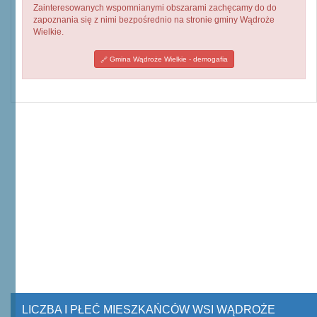
Zainteresowanych wspomnianymi obszarami zachęcamy do do
zapoznania się z nimi bezpośrednio na stronie gminy Wądroże
Wielkie.
Gmina Wądroże Wielkie - demogafia
LICZBA I PŁEĆ MIESZKAŃCÓW WSI WĄDROŻE