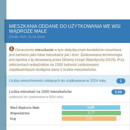
MIESZKANIA ODDANE DO UŻYTKOWANIA WE WSI
WĄDROŻE MAŁE
(Źródło: GUS, 31.XII.2024)
Oznaczenie
mieszkanie
w tym statystycznym kontekście rozumiane
jest zarówno jako lokal mieszkalny jak i dom. Zastosowana terminologia
jest zgodna z tą stosowaną przez Główny Urząd Statystyczny (GUS). Przy
obliczeniach wskaźników na 1000 ludności zastosowano
najaktualniejsze dostępne dane o liczbie mieszkańców.
Liczba nieruchomości oddanych do użytkowania w 2024 roku
1
Liczba mieszkań na 1000 mieszkańców
5,68
(oddanych do użytkowania w 2024 roku)
5,68
Wieś Wądroże Małe
5,77
Województwo
5,33
Kraj