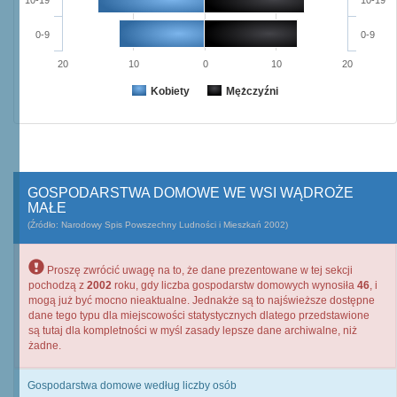
10-19
10-19
0-9
0-9
20
10
0
10
20
Kobiety
Mężczyźni
GOSPODARSTWA DOMOWE WE WSI WĄDROŻE
MAŁE
(Źródło: Narodowy Spis Powszechny Ludności i Mieszkań 2002)
Proszę zwrócić uwagę na to, że dane prezentowane w tej sekcji
pochodzą z
2002
roku, gdy liczba gospodarstw domowych wynosiła
46
, i
mogą już być mocno nieaktualne. Jednakże są to najświeższe dostępne
dane tego typu dla miejscowości statystycznych dlatego przedstawione
są tutaj dla kompletności w myśl zasady lepsze dane archiwalne, niż
żadne.
Gospodarstwa domowe według liczby osób