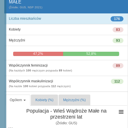
MAŁE
(Źródło: GUS, NSP 2021)
Liczba mieszkańców
176
Kobiety
83
Mężczyźni
93
47,2%
52,8%
Współczynnik feminizacji
89
(Na każdych
100
mężczyzn przypada
89
kobiet)
Współczynnik maskulinizacji
112
(Na każde
100
kobiet przypada
112
mężczyzn)
Ogółem
Kobiety (%)
Mężczyźni (%)
Populacja - Wieś Wądroże Małe na
przestrzeni lat
(Źródło: GUS)