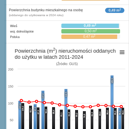
2
Powierzchnia budynku mieszkalnego na osobę
0,49 m
(oddanego do użytkowania w 2024 roku)
2
0,49 m
Wieś
2
0,50 m
woj. dolnośląskie
2
0,47 m
Polska
2
Powierzchnia (m
) nieruchomości oddanych
do użytku w latach 2011-2024
(Źródło: GUS)
200
182,5
150
142,5
137,0
100
107,0
100,2
97,0
92,7
90,0
88,4
87,3
86,4
86,5
85,9
86,0
83,3
81,8
81,3
81,1
80,2
76,8
50