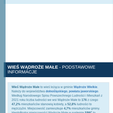
WIEŚ WĄDROŻE MAŁE
- PODSTAWOWE
INFORMACJE
Wieś Wądroże Małe
to wieś leżąca w gminie
Wądroże Wielkie
.
Należy do województwa
dolnośląskiego
,
powiatu jaworskiego
.
Według Narodowego Spisu Powszechnego Ludności i Mieszkań z
2021 roku liczba ludności we wsi Wądroże Małe to
176
z czego
47,2%
mieszkańców stanowią kobiety, a
52,8%
ludności to
mężczyźni. Miejscowość zamieszkuje
4,7%
mieszkańców gminy.
Identyfikator miejscowości Wądroże Małe w systemie
SIMC
to