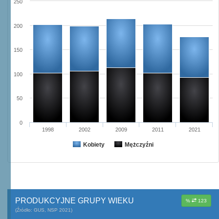
250
200
150
100
50
0
1998
2002
2009
2011
2021
Kobiety
Mężczyźni
PRODUKCYJNE GRUPY WIEKU
%
123
(Źródło: GUS, NSP 2021)