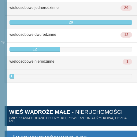
wieloosobowe jednorodzinne
29
29
wieloosobowe dwurodzinne
12
12
wieloosobowe nierodzinne
1
1
WIEŚ WĄDROŻE MAŁE
- NIERUCHOMOŚCI
(MIESZKANIA ODDANE DO UŻYTKU, POWIERZCHNIA UŻYTKOWA, LICZBA
IZB)