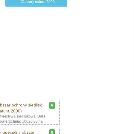
Obszary natura 2000
bszar ochrony siedlisk
atura 2000)
yrektywa siedliskowa,
Data
owierzchnia:
10020.88 ha
- Specjalny obszar