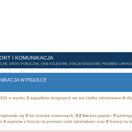
ORT I KOMUNIKACJA
LNE, DROGI PUBLICZNE, LINIE KOLEJOWE, STACJE KOLEJOWE, PRZEBIEG LINII K
NIKACJA W PIGUŁCE
 2024 w wyniku
3
wypadków drogowych we wsi Upiłka odnotowano
0
ofi
najdowało się
0
km ścieżek rowerowych,
0,0 km
bus-pasów i
0
parkingó
no
0
wypisów z licencji na przewóz osób taksówkami oraz
0
licencji na t