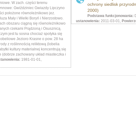
iowe. W zach. części terenu
ochrony siedlisk przyrod
rynnowe: Gwiździniec Gwiazdy Lipczyno
2000)
ści położone równoleżnikowo jez.
Podstawa funkcjonowania:
D
uza Mały i Wielki Boryń i Nierzostowo.
ustanowienia:
2011-03-01,
Powierz
ach obszaru ciągną się równoleżnikowo
nych rzekami Prądzoną i Osusznicą.
ym jest tu sosna chociaż spotyka się
lobeliowe Jezioro Krasne o pow. 28 ha
dy z roślinnością reliktową (lobelia
Zabytki kultury materialnej koncentrują się
e (dobrze zachowany układ miasteczka i
stanowienia:
1981-01-01,