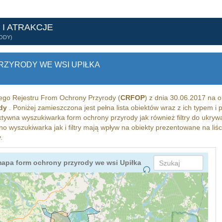
 I ATRAKCJE
ODY)
ZYRODY WE WSI UPIŁKA
go Rejestru From Ochrony Przyrody (
CRFOP
) z dnia 30.06.2017 na o
ody
. Poniżej zamieszczona jest pełna lista obiektów wraz z ich typem 
ktywna wyszukiwarka form ochrony przyrody jak również filtry do ukryw
no wyszukiwarka jak i filtry mają wpływ na obiekty prezentowane na liśc
.
mapa form ochrony przyrody we wsi Upiłka