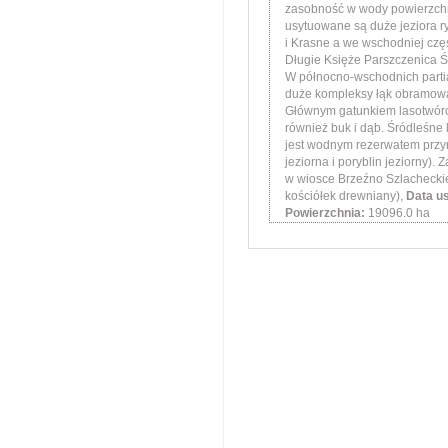
zasobność w wody powierzchn
usytuowane są duże jeziora 
i Krasne a we wschodniej czę
Długie Księże Parszczenica Śl
W północno-wschodnich parti
duże kompleksy łąk obramowa
Głównym gatunkiem lasotwórcz
również buk i dąb. Śródleśne 
jest wodnym rezerwatem przyro
jeziorna i poryblin jeziorny). 
w wiosce Brzeźno Szlachecki
kościółek drewniany),
Data u
Powierzchnia:
19096.0 ha