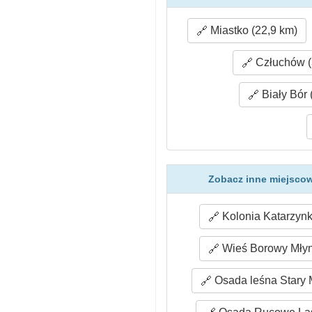
Miastko (22,9 km)
Człuchów (
Biały Bór 
Zobacz inne miejscow
Kolonia Katarzynki
Wieś Borowy Młyn
Osada leśna Stary M