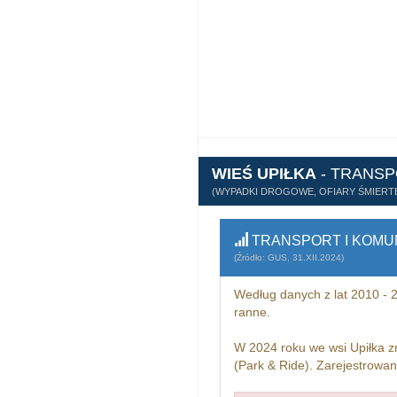
WIEŚ UPIŁKA
- TRANSP
(WYPADKI DROGOWE, OFIARY ŚMIERTE
TRANSPORT I KOMU
(Źródło: GUS, 31.XII.2024)
Według danych z lat 2010 -
ranne.
W 2024 roku we wsi Upiłka z
(Park & Ride). Zarejestrowa