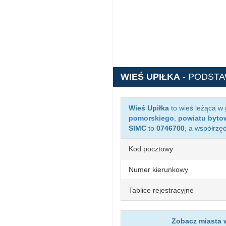
WIEŚ UPIŁKA
- PODST
Wieś Upiłka
to wieś leżąca w
pomorskiego
,
powiatu byto
SIMC
to
0746700
, a współrzę
Kod pocztowy
Numer kierunkowy
Tablice rejestracyjne
Zobacz miasta w