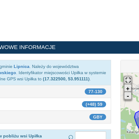
AWOWE INFORMACJE
 gminie
Lipnica
. Należy do województwa
wskiego
. Identyfikator miejscowości Upiłka w systemie
dne GPS wsi Upiłka to
(17.322500, 53.951111)
.
77-130
(+48) 59
GBY
 pobliżu wsi Upiłka