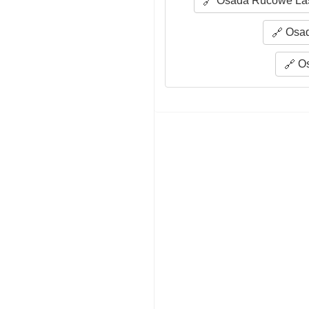
Osada Rucowe Las
Osad
Os