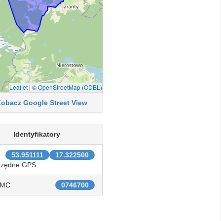
Leaflet
|
© OpenStreetMap (ODBL)
Zobacz Google Street View
Identyfikatory
53.951111
17.322500
rzędne GPS
IMC
0746700