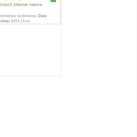
niczych (obszar natura
yrektywa siedliskowa,
Data
chnia:
6454.19 ha