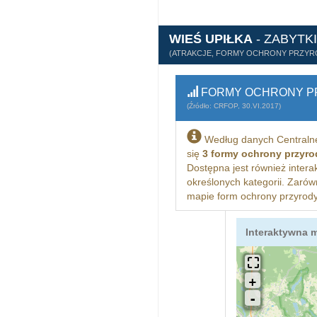
WIEŚ UPIŁKA
- ZABYTKI
(ATRAKCJE, FORMY OCHRONY PRZYR
FORMY OCHRONY PR
(Źródło: CRFOP, 30.VI.2017)
Według danych Centralne
się
3 formy ochrony przyr
Dostępna jest również intera
określonych kategorii. Zarów
mapie form ochrony przyrody
Interaktywna 