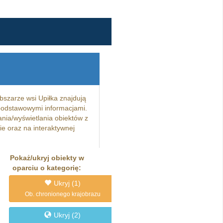
bszarze wsi Upiłka znajdują
i podstawowymi informacjami.
ania/wyświetlania obiektów z
ie oraz na interaktywnej
Pokaż/ukryj obiekty w
oparciu o kategorię:
Ukryj
(1)
Ob. chronionego krajobrazu
Ukryj
(2)