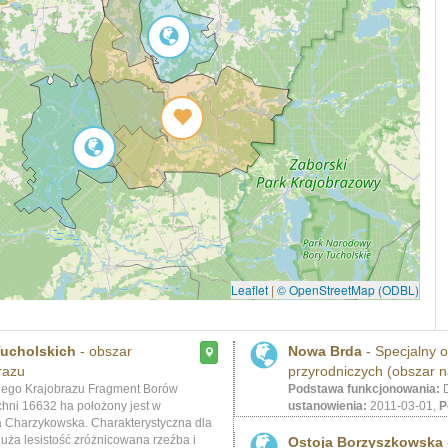
Leaflet
|
© OpenStreetMap (ODBL)
ucholskich
- obszar
Nowa Brda
- Specjalny o
razu
przyrodniczych (obszar n
ego Krajobrazu Fragment Borów
Podstawa funkcjonowania:
D
chni 16632 ha położony jest w
ustanowienia:
2011-03-01,
P
 Charzykowska. Charakterystyczna dla
duża lesistość zróżnicowana rzeźba i
Ostoja Borzyszkowska