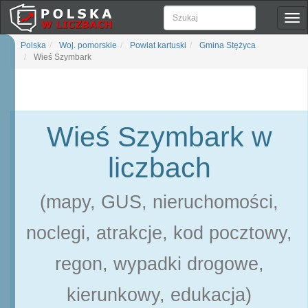
Pok
naw
Polska
Woj. pomorskie
Powiat kartuski
Gmina Stężyca
Wieś Szymbark
Wieś Szymbark w
liczbach
(mapy, GUS, nieruchomości,
noclegi, atrakcje, kod pocztowy,
regon, wypadki drogowe,
kierunkowy, edukacja)