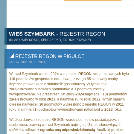
WIEŚ SZYMBARK
- REJESTR REGON
(KLASY WIELKOŚCI, SEKCJE PKD, FORMY PRAWNE)
REJESTR REGON W PIGUŁCE
(Źródło: GUS, 31.XII.2024)
We wsi Szymbark w roku 2024 w rejestrze
REGON
zarejestrowanych było
110
podmiotów gospodarki narodowej, z czego
85
stanowiły osoby
fizyczne prowadzące działalność gospodarczą. W tymże roku
zarejestrowano
9
nowych podmiotów, a
3
podmioty zostały
wyrejestrowane. Na przestrzeni lat
2009
-
2024
najwięcej (
10
) podmiotów
zarejestrowano w roku
2023
, a najmniej (
5
) w roku
2022
. W tym samym
okresie najwięcej (
9
) podmiotów wykreślono z rejestru REGON w
2011
roku, najmniej (
1
) podmiotów wyrejestrowano natomiast w
2023
roku.
Według danych z rejestru REGON wśród podmiotów posiadających
osobowość prawną we wsi Szymbark najwięcej (
8
) jest stanowiących
spółki handlowe z ograniczoną odpowiedzialnością
. Analizując rejestr