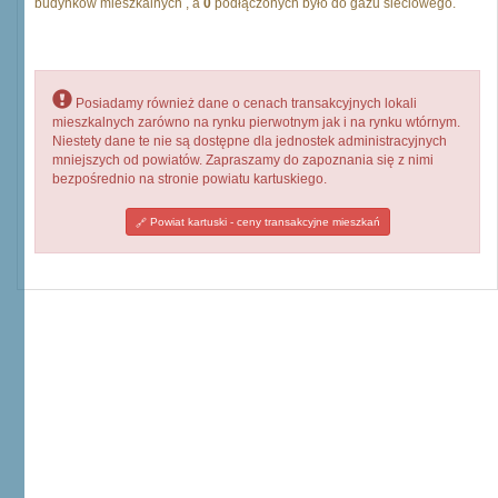
budynków mieszkalnych , a
0
podłączonych było do gazu sieciowego.
Posiadamy również dane o cenach transakcyjnych lokali
mieszkalnych zarówno na rynku pierwotnym jak i na rynku wtórnym.
Niestety dane te nie są dostępne dla jednostek administracyjnych
mniejszych od powiatów. Zapraszamy do zapoznania się z nimi
bezpośrednio na stronie powiatu kartuskiego.
Powiat kartuski - ceny transakcyjne mieszkań