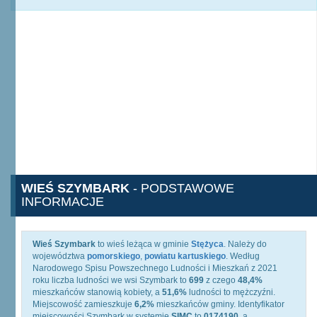
WIEŚ SZYMBARK
- PODSTAWOWE
INFORMACJE
Wieś Szymbark
to wieś leżąca w gminie
Stężyca
. Należy do
województwa
pomorskiego
,
powiatu kartuskiego
. Według
Narodowego Spisu Powszechnego Ludności i Mieszkań z 2021
roku liczba ludności we wsi Szymbark to
699
z czego
48,4%
mieszkańców stanowią kobiety, a
51,6%
ludności to mężczyźni.
Miejscowość zamieszkuje
6,2%
mieszkańców gminy. Identyfikator
miejscowości Szymbark w systemie
SIMC
to
0174190
, a