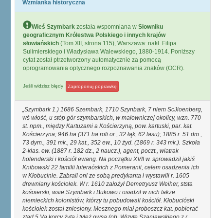
Wzmianka historyczna
Wieś Szymbark
została wspomniana w
Słowniku
geograficznym Królestwa Polskiego i innych krajów
słowiańskich
(Tom XII, strona 115), Warszawa: nakł. Filipa
Sulimierskiego i Władysława Walewskiego, 1880-1914. Poniższy
cytat został ptrzetworzony automatycznie za pomocą
oprogramowania optycznego rozpoznawania znaków (OCR).
Jeśli widzisz błędy
Zaproponuj poprawkę
Szymbark 1.) 1686 Szembark, 1710 Szynbark, 7 niem ScJioenberg,
wś włość, u stóp gór szymbarskich, w malowniczej okolicy, wzn. 770
st. npm., między Kartuzami a Kościerzyną, pow. kartuski, par. kat.
Kościerzyna; 946 ha (371 ha roli or., 32 łąk, 62 lasu); 1885 r. 51 dm.,
73 dym., 391 mk., 29 kat., 352 ew., 10 żyd. (1869 r. 343 mk.). Szkoła
2-klas. ew. (1887 r. 182 dz., 2 naucz.), agent, poczt., wiatrak
holenderski i kościół ewang. Na początku XVII w. sprowadził jakiś
Knibowski 22 familii luteraóskich z Pomeranii, celem osadzenia ich
w Kłobucinie. Zabrali oni ze sobą predykanta i wystawili r. 1605
drewniany kościołek. W r. 1610 założył Demetryusz Weiher, ststa
kośoierski, wsie Szymbark i Bukowo i osadził w nich także
niemieckich kolonistów, którzy tu pobudowali kościół. Kłobucióski
kościołek został zniesiony. Mesznego miał proboszcz kat. pobierać
ztąd 5 Va korcy żyta i tyleż owsa (ob. Wizytę Szaniawskiego z r.