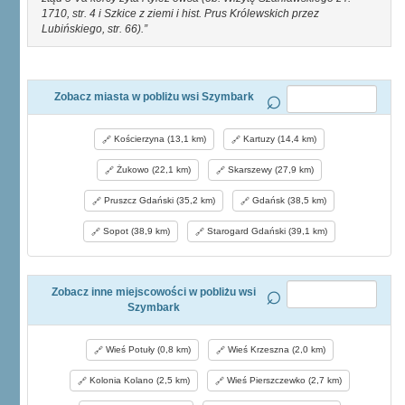
1710, str. 4 i Szkice z ziemi i hist. Prus Królewskich przez
Lubińskiego, str. 66).
Zobacz miasta w pobliżu wsi Szymbark
Kościerzyna (13,1 km)
Kartuzy (14,4 km)
Żukowo (22,1 km)
Skarszewy (27,9 km)
Pruszcz Gdański (35,2 km)
Gdańsk (38,5 km)
Sopot (38,9 km)
Starogard Gdański (39,1 km)
Zobacz inne miejscowości w pobliżu wsi
Szymbark
Wieś Potuły (0,8 km)
Wieś Krzeszna (2,0 km)
Kolonia Kolano (2,5 km)
Wieś Pierszczewko (2,7 km)