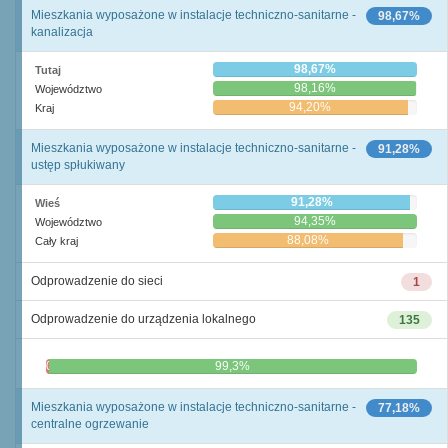
Mieszkania wyposażone w instalacje techniczno-sanitarne -
98,67%
kanalizacja
98,67%
Tutaj
98,16%
Województwo
94,20%
Kraj
Mieszkania wyposażone w instalacje techniczno-sanitarne -
91,28%
ustęp spłukiwany
91,28%
Wieś
94,35%
Województwo
88,08%
Cały kraj
Odprowadzenie do sieci
1
Odprowadzenie do urządzenia lokalnego
135
0,7%
99,3%
Mieszkania wyposażone w instalacje techniczno-sanitarne -
77,18%
centralne ogrzewanie