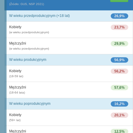
(Źródło: GUS, NSP 2021)
W wieku przedprodukcyjnym (<18 lat)
26,9%
Kobiety
23,7%
(w wieku przedprodukcyjnym)
Mężczyźni
29,9%
(w wieku przedprodukcyjnym)
W wieku produkcyjnym
56,9%
Kobiety
56,2%
(18-59 lat)
Mężczyźni
57,6%
(18-64 lata)
W wieku poprodukcyjnym
16,2%
Kobiety
20,1%
(59+ lat)
Mężczyźni
12,5%