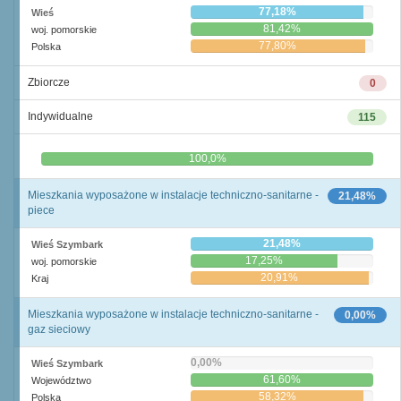
77,18%
Wieś
81,42%
woj. pomorskie
77,80%
Polska
Zbiorcze
0
Indywidualne
115
0,0%
100,0%
Mieszkania wyposażone w instalacje techniczno-sanitarne -
21,48%
piece
21,48%
Wieś Szymbark
17,25%
woj. pomorskie
20,91%
Kraj
Mieszkania wyposażone w instalacje techniczno-sanitarne -
0,00%
gaz sieciowy
0,00%
Wieś Szymbark
61,60%
Województwo
58,32%
Polska