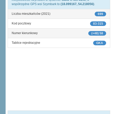
współrzędne GPS wsi Szymbark to
(18.099167, 54.218056)
.
Liczba mieszkańców (2021)
699
Kod pocztowy
83-315
Numer kierunkowy
(+48) 58
Tablice rejestracyjne
GKA