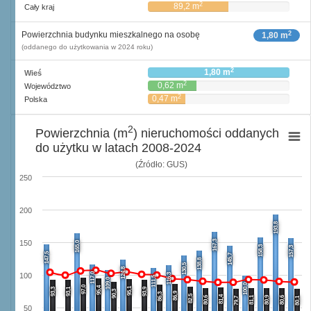
2
89,2 m
Cały kraj
2
Powierzchnia budynku mieszkalnego na osobę
1,80 m
(oddanego do użytkowania w 2024 roku)
2
1,80 m
Wieś
2
0,62 m
Województwo
2
0,47 m
Polska
2
Powierzchnia (m
) nieruchomości oddanych
do użytku w latach 2008-2024
(Źródło: GUS)
250
200
193,8
167,3
150
165,0
158,3
157,3
147,5
145,7
138,8
130,5
124,8
117,0
116,3
100
111,5
109,0
100,0
97,0
95,4
95,1
93,3
93,1
93,9
90,3
86,9
86,3
82,5
81,4
80,6
81,1
80,9
80,6
79,7
80,1
50