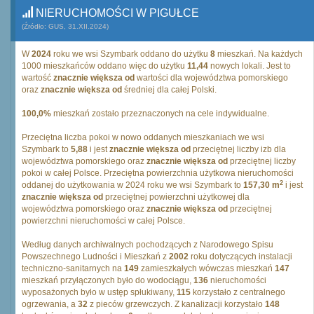
NIERUCHOMOŚCI W PIGUŁCE
(Źródło: GUS, 31.XII.2024)
W
2024
roku we wsi Szymbark oddano do użytku
8
mieszkań. Na każdych
1000 mieszkańców oddano więc do użytku
11,44
nowych lokali. Jest to
wartość
znacznie większa od
wartości dla województwa pomorskiego
oraz
znacznie większa od
średniej dla całej Polski.
100,0%
mieszkań zostało przeznaczonych na cele indywidualne.
Przeciętna liczba pokoi w nowo oddanych mieszkaniach we wsi
Szymbark to
5,88
i jest
znacznie większa od
przeciętnej liczby izb dla
województwa pomorskiego oraz
znacznie większa od
przeciętnej liczby
pokoi w całej Polsce. Przeciętna powierzchnia użytkowa nieruchomości
2
oddanej do użytkowania w 2024 roku we wsi Szymbark to
157,30 m
i jest
znacznie większa od
przeciętnej powierzchni użytkowej dla
województwa pomorskiego oraz
znacznie większa od
przeciętnej
powierzchni nieruchomości w całej Polsce.
Według danych archiwalnych pochodzących z Narodowego Spisu
Powszechnego Ludności i Mieszkań z
2002
roku dotyczących instalacji
techniczno-sanitarnych na
149
zamieszkałych wówczas mieszkań
147
mieszkań przyłączonych było do wodociągu,
136
nieruchomości
wyposażonych było w ustęp spłukiwany,
115
korzystało z centralnego
ogrzewania, a
32
z pieców grzewczych. Z kanalizacji korzystało
148