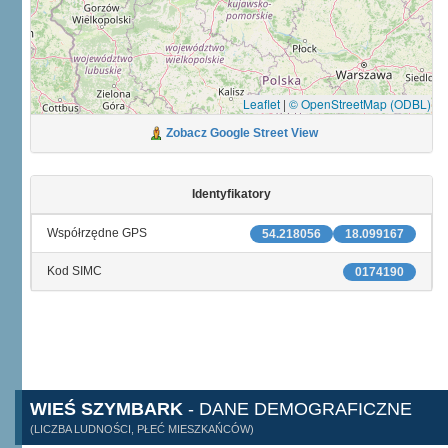
Leaflet
|
© OpenStreetMap (ODBL)
Zobacz Google Street View
Identyfikatory
Współrzędne GPS
54.218056
18.099167
Kod SIMC
0174190
WIEŚ SZYMBARK
- DANE DEMOGRAFICZNE
(LICZBA LUDNOŚCI, PŁEĆ MIESZKAŃCÓW)