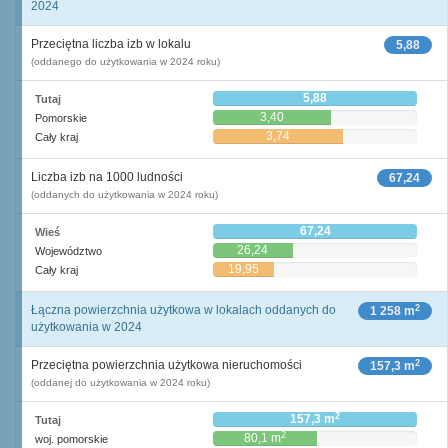
2024
Przeciętna liczba izb w lokalu
5,88
(oddanego do użytkowania w 2024 roku)
5,88
Tutaj
3,40
Pomorskie
3,74
Cały kraj
Liczba izb na 1000 ludności
67,24
(oddanych do użytkowania w 2024 roku)
67,24
Wieś
26,24
Województwo
19,95
Cały kraj
2
Łączna powierzchnia użytkowa w lokalach oddanych do
1 258 m
użytkowania w 2024
2
Przeciętna powierzchnia użytkowa nieruchomości
157,3 m
(oddanej do użytkowania w 2024 roku)
2
157,3 m
Tutaj
2
80,1 m
woj. pomorskie