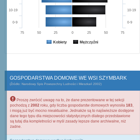
10-19
10-19
0-9
0-9
75
50
25
0
25
50
75
Kobiety
Mężczyźni
GOSPODARSTWA DOMOWE WE WSI SZYMBARK
(Źródło: Narodowy Spis Powszechny Ludności i Mieszkań 2002)
Proszę zwrócić uwagę na to, że dane prezentowane w tej sekcji
pochodzą z
2002
roku, gdy liczba gospodarstw domowych wynosiła
183
,
i mogą już być mocno nieaktualne. Jednakże są to najświeższe dostępne
dane tego typu dla miejscowości statystycznych dlatego przedstawione
są tutaj dla kompletności w myśl zasady lepsze dane archiwalne, niż
żadne.