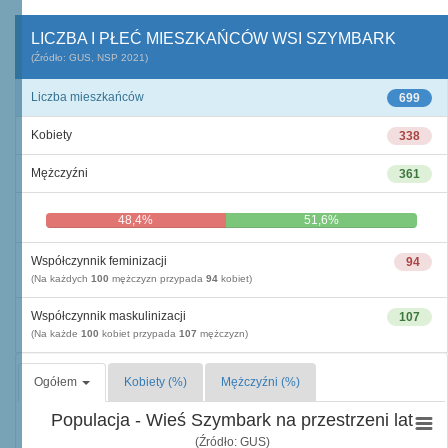
LICZBA I PŁEĆ MIESZKAŃCÓW WSI SZYMBARK
(Źródło: GUS, NSP 2021)
Liczba mieszkańców
699
Kobiety
338
Mężczyźni
361
48,4%
51,6%
Współczynnik feminizacji
94
(Na każdych
100
mężczyzn przypada
94
kobiet)
Współczynnik maskulinizacji
107
(Na każde
100
kobiet przypada
107
mężczyzn)
Ogółem
Kobiety (%)
Mężczyźni (%)
Populacja - Wieś Szymbark na przestrzeni lat
(Źródło: GUS)