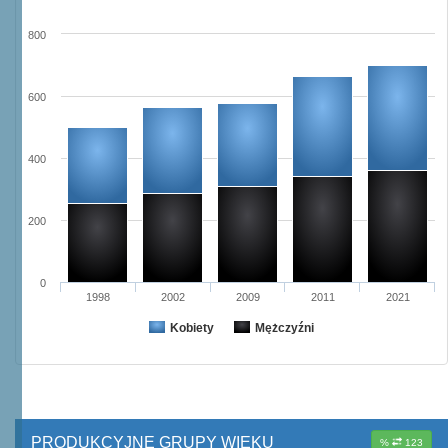
800
600
400
200
0
1998
2002
2009
2011
2021
Kobiety
Mężczyźni
PRODUKCYJNE GRUPY WIEKU
%
123