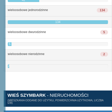
42
wieloosobowe jednorodzinne
134
134
wieloosobowe dwurodzinne
5
5
wieloosobowe nierodzinne
2
2
WIEŚ SZYMBARK
- NIERUCHOMOŚCI
(MIESZKANIA ODDANE DO UŻYTKU, POWIERZCHNIA UŻYTKOWA, LICZBA
IZB)