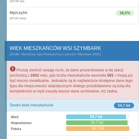
(45-59 lat)
Mężczyźni
38,5%
(45-64 lata)
WIEK MIESZKAŃCÓW WSI SZYMBARK
(Źródło: Narodowy Spis Powszechny Ludności i Mieszkań 2002)
Proszę zwrócić uwagę na to, że dane prezentowane w tej sekcji
pochodzą z
2002
roku, gdy liczba mieszkańców wynosiła
565
, i mogą już
być mocno nieaktualne. Jednakże są to najświeższe dostępne dane tego
typu dla miejscowości statystycznych dlatego przedstawione są tutaj dla
kompletności w myśl zasady lepsze dane archiwalne, niż żadne.
Średni wiek mieszkańców
34,7 lat
34,7 lat
Wieś
35,7 lat
Województwo
36,7 lat
Polska