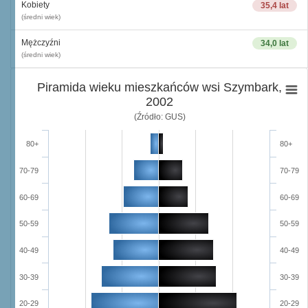
Kobiety
35,4 lat
(średni wiek)
Mężczyźni
34,0 lat
(średni wiek)
Piramida wieku mieszkańców wsi Szymbark,
2002
(Źródło: GUS)
80+
80+
70-79
70-79
60-69
60-69
50-59
50-59
40-49
40-49
30-39
30-39
20-29
20-29