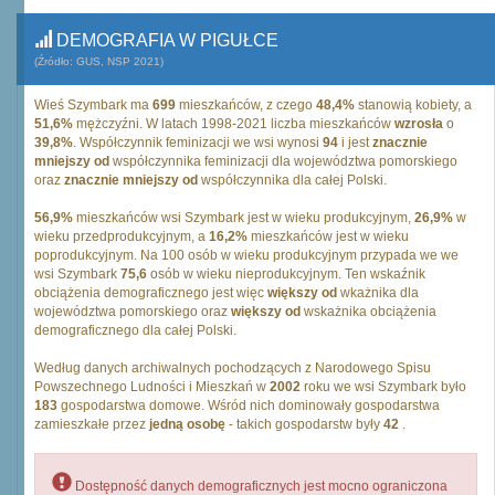
DEMOGRAFIA W PIGUŁCE
(Źródło: GUS, NSP 2021)
Wieś Szymbark ma
699
mieszkańców, z czego
48,4%
stanowią kobiety, a
51,6%
mężczyźni. W latach 1998-2021 liczba mieszkańców
wzrosła
o
39,8%
. Współczynnik feminizacji we wsi wynosi
94
i jest
znacznie
mniejszy od
współczynnika feminizacji dla województwa pomorskiego
oraz
znacznie mniejszy od
współczynnika dla całej Polski.
56,9%
mieszkańców wsi Szymbark jest w wieku produkcyjnym,
26,9%
w
wieku przedprodukcyjnym, a
16,2%
mieszkańców jest w wieku
poprodukcyjnym. Na 100 osób w wieku produkcyjnym przypada we we
wsi Szymbark
75,6
osób w wieku nieprodukcyjnym. Ten wskaźnik
obciążenia demograficznego jest więc
większy od
wkażnika dla
województwa pomorskiego oraz
większy od
wskażnika obciążenia
demograficznego dla całej Polski.
Według danych archiwalnych pochodzących z Narodowego Spisu
Powszechnego Ludności i Mieszkań w
2002
roku we wsi Szymbark było
183
gospodarstwa domowe. Wśród nich dominowały gospodarstwa
zamieszkałe przez
jedną osobę
- takich gospodarstw były
42
.
Dostępność danych demograficznych jest mocno ograniczona