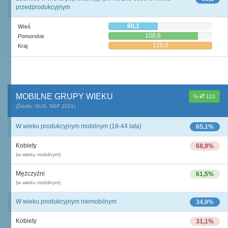
przedprodukcyjnym
60,1
Wieś
108,6
Pomorskie
126,0
Kraj
MOBILNE GRUPY WIEKU
%
123
(Źródło: GUS, NSP 2021)
W wieku produkcyjnym mobilnym (18-44 lata)
65,1%
Kobiety
68,9%
(w wieku mobilnym)
Mężczyźni
61,5%
(w wieku mobilnym)
W wieku produkcyjnym niemobilnym
34,9%
Kobiety
31,1%