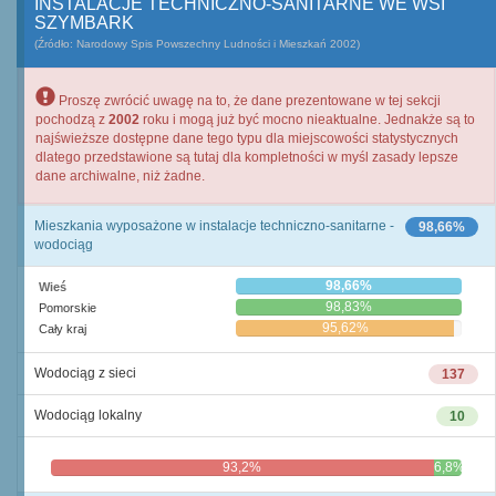
INSTALACJE TECHNICZNO-SANITARNE WE WSI
SZYMBARK
(Źródło: Narodowy Spis Powszechny Ludności i Mieszkań 2002)
Proszę zwrócić uwagę na to, że dane prezentowane w tej sekcji
pochodzą z
2002
roku i mogą już być mocno nieaktualne. Jednakże są to
najświeższe dostępne dane tego typu dla miejscowości statystycznych
dlatego przedstawione są tutaj dla kompletności w myśl zasady lepsze
dane archiwalne, niż żadne.
Mieszkania wyposażone w instalacje techniczno-sanitarne -
98,66%
wodociąg
98,66%
Wieś
98,83%
Pomorskie
95,62%
Cały kraj
Wodociąg z sieci
137
Wodociąg lokalny
10
93,2%
6,8%