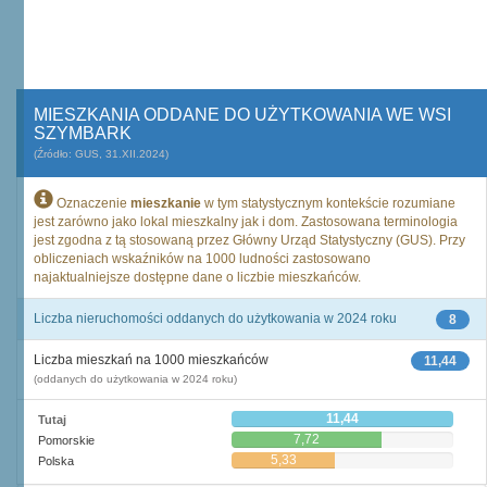
MIESZKANIA ODDANE DO UŻYTKOWANIA WE WSI
SZYMBARK
(Źródło: GUS, 31.XII.2024)
Oznaczenie
mieszkanie
w tym statystycznym kontekście rozumiane
jest zarówno jako lokal mieszkalny jak i dom. Zastosowana terminologia
jest zgodna z tą stosowaną przez Główny Urząd Statystyczny (GUS). Przy
obliczeniach wskaźników na 1000 ludności zastosowano
najaktualniejsze dostępne dane o liczbie mieszkańców.
Liczba nieruchomości oddanych do użytkowania w 2024 roku
8
Liczba mieszkań na 1000 mieszkańców
11,44
(oddanych do użytkowania w 2024 roku)
11,44
Tutaj
7,72
Pomorskie
5,33
Polska