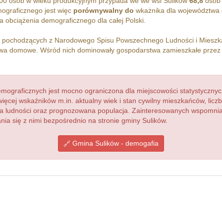
00 osób w wieku produkcyjnym przypada we we wsi Sulików
68,8
osób 
ograficznego jest więc
porównywalny do
wkażnika dla województwa 
 obciążenia demograficznego dla całej Polski.
h pochodzących z Narodowego Spisu Powszechnego Ludności i Miesz
wa domowe. Wśród nich dominowały gospodarstwa zamieszkałe prze
ograficznych jest mocno ograniczona dla miejscowości statystycznyc
więcej wskaźników m.in. aktualny wiek i stan cywilny mieszkańców, lic
acja ludności oraz prognozowana populacja. Zainteresowanych wspomn
a się z nimi bezpośrednio na stronie gminy Sulików.
Gmina Sulików - demogafia