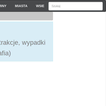
INY
MIASTA
WSIE
rakcje, wypadki
fia)