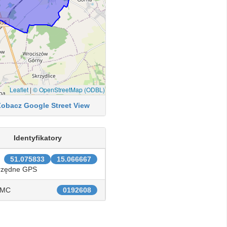
Leaflet
|
© OpenStreetMap (ODBL)
Zobacz Google Street View
Identyfikatory
51.075833
15.066667
rzędne GPS
IMC
0192608