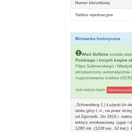
Numer kierunkowy
Tablice rejestracyjne
Wzmianka historyczna
Wieś Sulików
została ws
Polskiego i innych krajów s
Filipa Sulimierskiego i Włady
ptrzetworzony automatycznie
rozpoznawania znaków (OCR)
Jeśli widzisz błędy
Zaproponuj popr
Schoenberg 1.) Łużycki (in de
stoku góry t. n., na praw. brz
od Zgorzelic. Do 1815 r. nale
tektury smołowcowej, cygar i 
1280 mk. (1228 ew., 52 kat.),