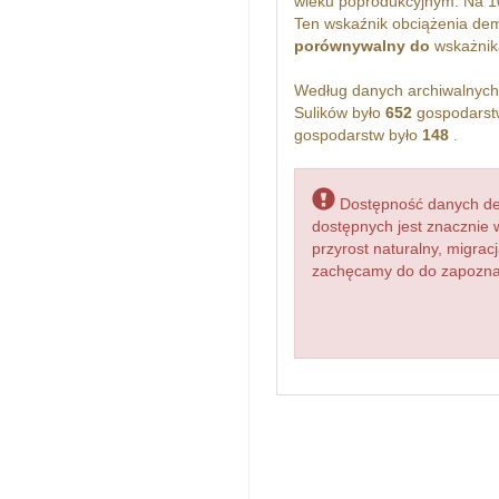
wieku poprodukcyjnym. Na 1
Ten wskaźnik obciążenia dem
porównywalny do
wskażnika
Według danych archiwalnyc
Sulików było
652
gospodarst
gospodarstw było
148
.
Dostępność danych dem
dostępnych jest znacznie 
przyrost naturalny, migr
zachęcamy do do zapoznani