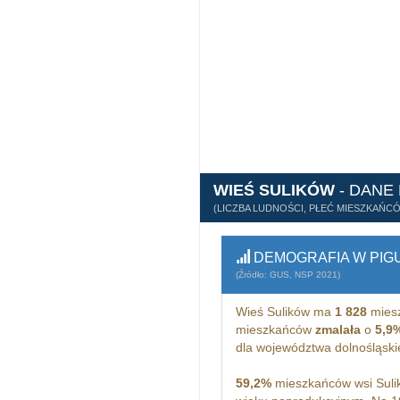
WIEŚ SULIKÓW
- DANE
(LICZBA LUDNOŚCI, PŁEĆ MIESZKAŃC
DEMOGRAFIA W PIG
(Źródło: GUS, NSP 2021)
Wieś Sulików ma
1 828
miesz
mieszkańców
zmalała
o
5,9
dla województwa dolnośląsk
59,2%
mieszkańców wsi Suli