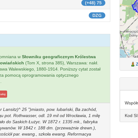
(+48) 75
DZG
pomniana w
Słowniku geograficznym Królestwa
łowiańskich
(Tom X, strona 385), Warszawa: nakł.
sława Walewskiego, 1880-1914. Poniższy cytat został
 za pomocą oprogramowania optycznego
.
awkę
Współ
r Lansitz)^ 25 ")miasto, pow. lubański, Ba zachód,
Kod S
egu pot. Rothwasser, odl. 19 mil od Wrocławia, 1 milę
żało do Saskich Łużyc. W 1872 r. 1335 mk., fabryka
dywanów. W 1842 r. 188 dm. (przeważnie drewn.),
 kościół par. ewang., szkoła ewang. Reformacya