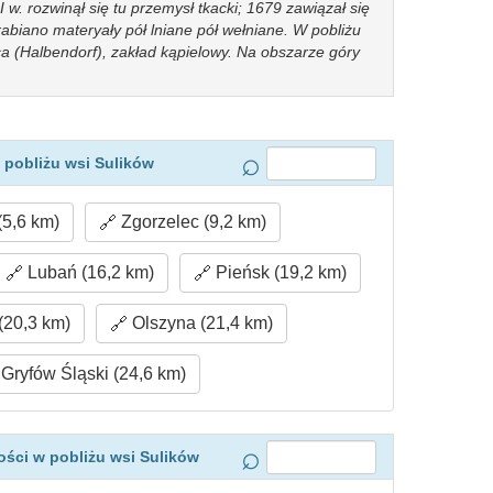
w. rozwinął się tu przemysł tkacki; 1679 zawiązał się
abiano materyały pół lniane pół wełniane. W pobliżu
ca (Halbendorf), zakład kąpielowy. Na obszarze góry
 pobliżu wsi Sulików
5,6 km)
Zgorzelec (9,2 km)
Lubań (16,2 km)
Pieńsk (19,2 km)
(20,3 km)
Olszyna (21,4 km)
Gryfów Śląski (24,6 km)
ści w pobliżu wsi Sulików