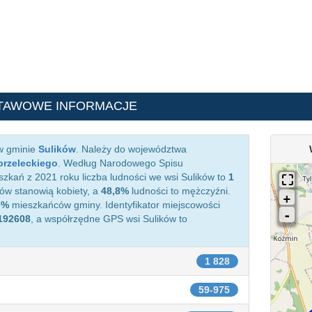
TAWOWE INFORMACJE
 w gminie
Sulików
. Należy do województwa
orzeleckiego
. Według Narodowego Spisu
zkań z 2021 roku liczba ludności we wsi Sulików to
1
w stanowią kobiety, a
48,8%
ludności to mężczyźni.
3%
mieszkańców gminy. Identyfikator miejscowości
192608
, a współrzędne GPS wsi Sulików to
1 828
59-975