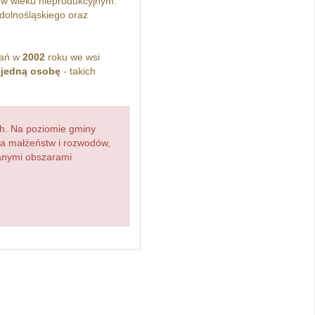
w wieku nieprodukcyjnym.
dolnośląskiego oraz
kań w
2002
roku we wsi
z
jedną osobę
- takich
h. Na poziomie gminy
zba małżeństw i rozwodów,
ianymi obszarami