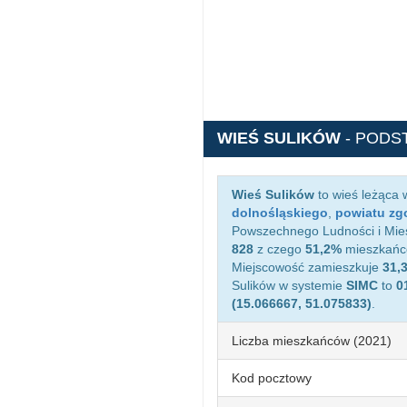
WIEŚ SULIKÓW
- PODS
Wieś Sulików
to wieś leżąca
dolnośląskiego
,
powiatu zg
Powszechnego Ludności i Mies
828
z czego
51,2%
mieszkańcó
Miejscowość zamieszkuje
31,
Sulików w systemie
SIMC
to
0
(15.066667, 51.075833)
.
Liczba mieszkańców (2021)
Kod pocztowy