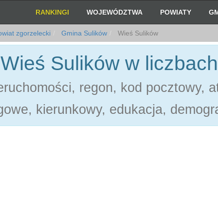
RANKINGI
WOJEWÓDZTWA
POWIATY
GM
wiat zgorzelecki
Gmina Sulików
Wieś Sulików
Wieś Sulików w liczbach
ruchomości, regon, kod pocztowy, at
gowe, kierunkowy, edukacja, demogra