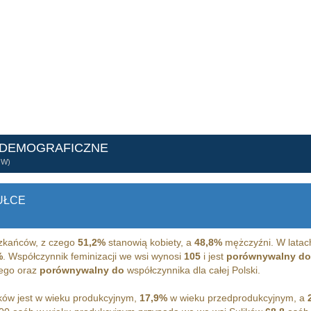
 DEMOGRAFICZNE
ÓW)
UŁCE
kańców, z czego
51,2%
stanowią kobiety, a
48,8%
mężczyźni. W latac
%
. Współczynnik feminizacji we wsi wynosi
105
i jest
porównywalny do
iego oraz
porównywalny do
współczynnika dla całej Polski.
ków jest w wieku produkcyjnym,
17,9%
w wieku przedprodukcyjnym, a