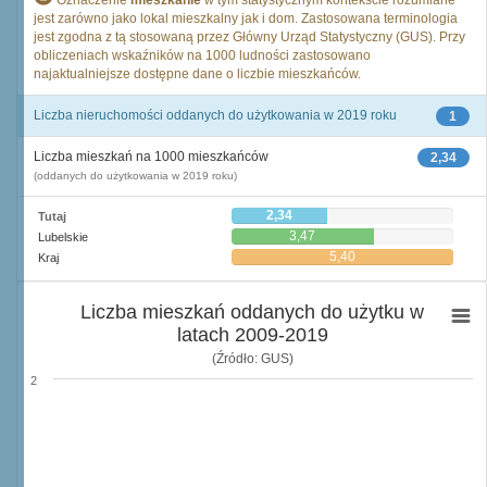
Oznaczenie
mieszkanie
w tym statystycznym kontekście rozumiane
jest zarówno jako lokal mieszkalny jak i dom. Zastosowana terminologia
jest zgodna z tą stosowaną przez Główny Urząd Statystyczny (GUS). Przy
obliczeniach wskaźników na 1000 ludności zastosowano
najaktualniejsze dostępne dane o liczbie mieszkańców.
Liczba nieruchomości oddanych do użytkowania w 2019 roku
1
Liczba mieszkań na 1000 mieszkańców
2,34
(oddanych do użytkowania w 2019 roku)
2,34
Tutaj
3,47
Lubelskie
5,40
Kraj
Liczba mieszkań oddanych do użytku w
latach 2009-2019
(Źródło: GUS)
2