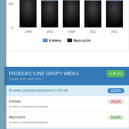
200
0
1998
2002
2009
2011
2021
Kobiety
Mężczyźni
PRODUKCYJNE GRUPY WIEKU
%
123
(Źródło: GUS, NSP 2021)
W wieku przedprodukcyjnym (<18 lat)
22,0%
Kobiety
19,2%
(w wieku przedprodukcyjnym)
Mężczyźni
24,4%
(w wieku przedprodukcyjnym)