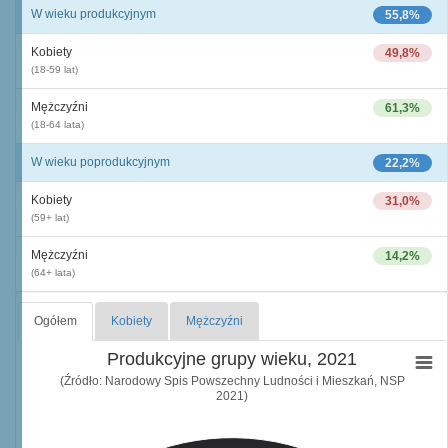
W wieku produkcyjnym
55,8%
Kobiety
49,8%
(18-59 lat)
Mężczyźni
61,3%
(18-64 lata)
W wieku poprodukcyjnym
22,2%
Kobiety
31,0%
(59+ lat)
Mężczyźni
14,2%
(64+ lata)
Ogółem
Kobiety
Mężczyźni
Produkcyjne grupy wieku, 2021
(Źródło: Narodowy Spis Powszechny Ludności i Mieszkań, NSP
2021)