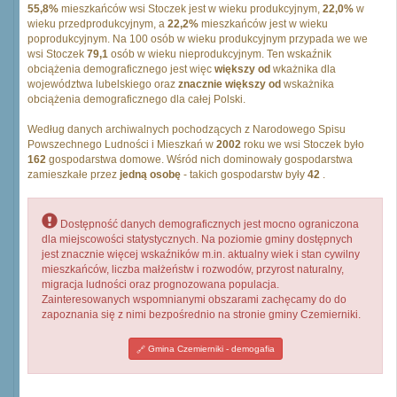
55,8%
mieszkańców wsi Stoczek jest w wieku produkcyjnym,
22,0%
w
wieku przedprodukcyjnym, a
22,2%
mieszkańców jest w wieku
poprodukcyjnym. Na 100 osób w wieku produkcyjnym przypada we we
wsi Stoczek
79,1
osób w wieku nieprodukcyjnym. Ten wskaźnik
obciążenia demograficznego jest więc
większy od
wkażnika dla
województwa lubelskiego oraz
znacznie większy od
wskażnika
obciążenia demograficznego dla całej Polski.
Według danych archiwalnych pochodzących z Narodowego Spisu
Powszechnego Ludności i Mieszkań w
2002
roku we wsi Stoczek było
162
gospodarstwa domowe. Wśród nich dominowały gospodarstwa
zamieszkałe przez
jedną osobę
- takich gospodarstw były
42
.
Dostępność danych demograficznych jest mocno ograniczona
dla miejscowości statystycznych. Na poziomie gminy dostępnych
jest znacznie więcej wskaźników m.in. aktualny wiek i stan cywilny
mieszkańców, liczba małżeństw i rozwodów, przyrost naturalny,
migracja ludności oraz prognozowana populacja.
Zainteresowanych wspomnianymi obszarami zachęcamy do do
zapoznania się z nimi bezpośrednio na stronie gminy Czemierniki.
Gmina Czemierniki - demogafia