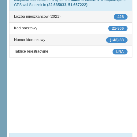
GPS wsi Stoczek to
(22.685833, 51.657222)
.
Liczba mieszkańców (2021)
428
Kod pocztowy
21-306
Numer kierunkowy
(+48) 83
Tablice rejestracyjne
LRA