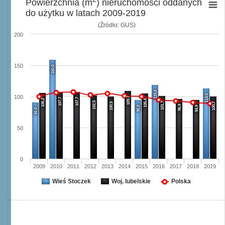
Powierzchnia (m
) nieruchomości oddanych
do użytku w latach 2009-2019
(Źródło: GUS)
200
150
160,0
119,0
114,0
100
109,7
107,7
107,7
106,2
105,4
102,5
101,7
100,5
100,7
96,9
95,0
94,9
91,0
50
0
2009
2010
2011
2012
2013
2014
2015
2016
2017
2018
2019
Wieś Stoczek
Woj. lubelskie
Polska