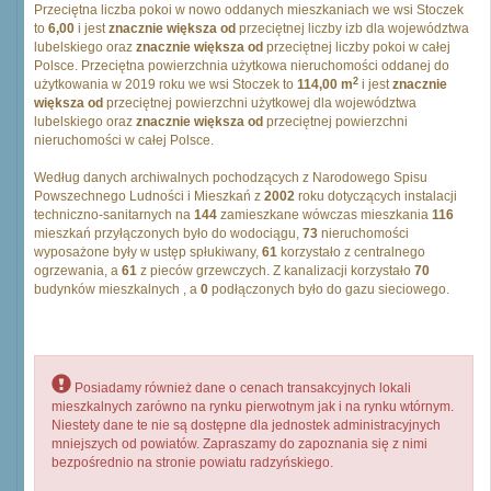
Przeciętna liczba pokoi w nowo oddanych mieszkaniach we wsi Stoczek
to
6,00
i jest
znacznie większa od
przeciętnej liczby izb dla województwa
lubelskiego oraz
znacznie większa od
przeciętnej liczby pokoi w całej
Polsce. Przeciętna powierzchnia użytkowa nieruchomości oddanej do
2
użytkowania w 2019 roku we wsi Stoczek to
114,00 m
i jest
znacznie
większa od
przeciętnej powierzchni użytkowej dla województwa
lubelskiego oraz
znacznie większa od
przeciętnej powierzchni
nieruchomości w całej Polsce.
Według danych archiwalnych pochodzących z Narodowego Spisu
Powszechnego Ludności i Mieszkań z
2002
roku dotyczących instalacji
techniczno-sanitarnych na
144
zamieszkane wówczas mieszkania
116
mieszkań przyłączonych było do wodociągu,
73
nieruchomości
wyposażone były w ustęp spłukiwany,
61
korzystało z centralnego
ogrzewania, a
61
z pieców grzewczych. Z kanalizacji korzystało
70
budynków mieszkalnych , a
0
podłączonych było do gazu sieciowego.
Posiadamy również dane o cenach transakcyjnych lokali
mieszkalnych zarówno na rynku pierwotnym jak i na rynku wtórnym.
Niestety dane te nie są dostępne dla jednostek administracyjnych
mniejszych od powiatów. Zapraszamy do zapoznania się z nimi
bezpośrednio na stronie powiatu radzyńskiego.