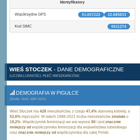
Identyfikatory
Współrzędne GPS
51.657222
22.685833
Kod SIMC
0011274
WIEŚ STOCZEK
- DANE DEMOGRAFICZNE
(LICZBA LUDNOŚCI, PŁEĆ MIESZKAŃCÓW)
DEMOGRAFIA W PIGUŁCE
(Źródło: GUS, NSP 2021)
Wieś Stoczek ma
428
mieszkańców, z czego
47,4%
stanowią kobiety, a
52,6%
mężczyźni. W latach 1998-2021 liczba mieszkańców
zmalała
o
19,2%
. Współczynnik feminizacji we wsi wynosi
90
i jest
znacznie
mniejszy od
współczynnika feminizacji dla województwa lubelskiego
oraz
znacznie mniejszy od
współczynnika dla całej Polski.