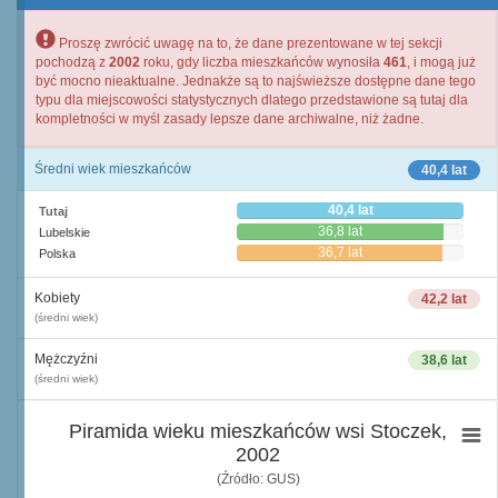
Proszę zwrócić uwagę na to, że dane prezentowane w tej sekcji
pochodzą z
2002
roku, gdy liczba mieszkańców wynosiła
461
, i mogą już
być mocno nieaktualne. Jednakże są to najświeższe dostępne dane tego
typu dla miejscowości statystycznych dlatego przedstawione są tutaj dla
kompletności w myśl zasady lepsze dane archiwalne, niż żadne.
Średni wiek mieszkańców
40,4 lat
40,4 lat
Tutaj
36,8 lat
Lubelskie
36,7 lat
Polska
Kobiety
42,2 lat
(średni wiek)
Mężczyźni
38,6 lat
(średni wiek)
Piramida wieku mieszkańców wsi Stoczek,
2002
(Źródło: GUS)