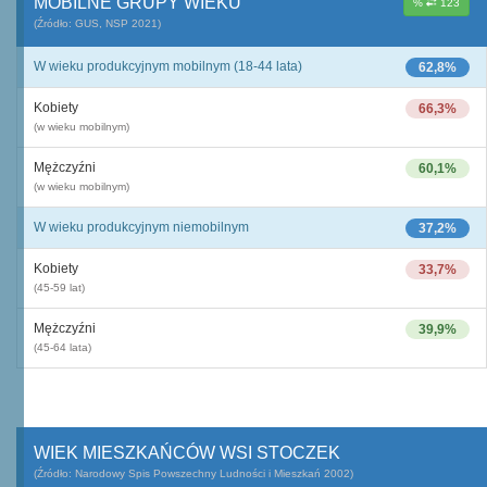
MOBILNE GRUPY WIEKU
%
123
(Źródło: GUS, NSP 2021)
W wieku produkcyjnym mobilnym (18-44 lata)
62,8%
Kobiety
66,3%
(w wieku mobilnym)
Mężczyźni
60,1%
(w wieku mobilnym)
W wieku produkcyjnym niemobilnym
37,2%
Kobiety
33,7%
(45-59 lat)
Mężczyźni
39,9%
(45-64 lata)
WIEK MIESZKAŃCÓW WSI STOCZEK
(Źródło: Narodowy Spis Powszechny Ludności i Mieszkań 2002)