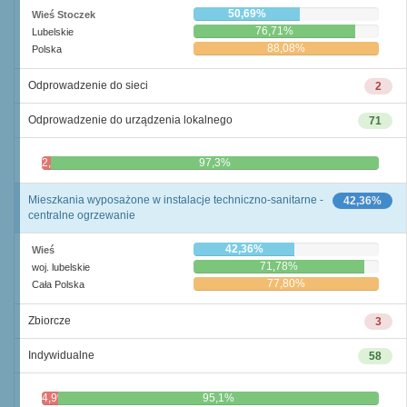
50,69%
Wieś Stoczek
76,71%
Lubelskie
88,08%
Polska
Odprowadzenie do sieci
2
Odprowadzenie do urządzenia lokalnego
71
2,7%
97,3%
Mieszkania wyposażone w instalacje techniczno-sanitarne -
42,36%
centralne ogrzewanie
42,36%
Wieś
71,78%
woj. lubelskie
77,80%
Cała Polska
Zbiorcze
3
Indywidualne
58
4,9%
95,1%