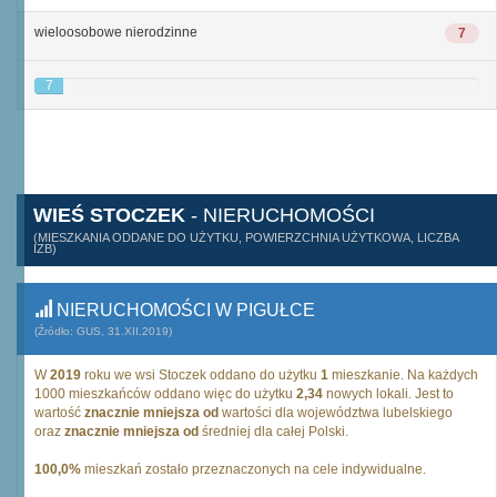
wieloosobowe nierodzinne
7
7
WIEŚ STOCZEK
- NIERUCHOMOŚCI
(MIESZKANIA ODDANE DO UŻYTKU, POWIERZCHNIA UŻYTKOWA, LICZBA
IZB)
NIERUCHOMOŚCI W PIGUŁCE
(Źródło: GUS, 31.XII.2019)
W
2019
roku we wsi Stoczek oddano do użytku
1
mieszkanie. Na każdych
1000 mieszkańców oddano więc do użytku
2,34
nowych lokali. Jest to
wartość
znacznie mniejsza od
wartości dla województwa lubelskiego
oraz
znacznie mniejsza od
średniej dla całej Polski.
100,0%
mieszkań zostało przeznaczonych na cele indywidualne.