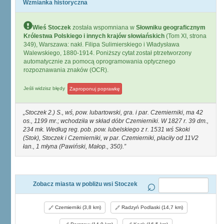
Wzmianka historyczna
Wieś Stoczek
została wspomniana w
Słowniku geograficznym
Królestwa Polskiego i innych krajów słowiańskich
(Tom XI, strona
349), Warszawa: nakł. Filipa Sulimierskiego i Władysława
Walewskiego, 1880-1914. Poniższy cytat został ptrzetworzony
automatycznie za pomocą oprogramowania optycznego
rozpoznawania znaków (OCR).
Jeśli widzisz błędy
Zaproponuj poprawkę
Stoczek 2.) S., wś, pow. lubartowski, gra. i par. Czemierniki, ma 42
os., 1199 mr.; wchodziła w skład dóbr Czemierniki. W 1827 r. 39 dm.,
234 mk. Według reg. pob. pow. lubelskiego z r. 1531 wś Skoki
(Stok), Stoczek i Czemierniki, w par. Czemierniki, płaciły od 11V2
łan., 1 młyna (Pawiński, Małop., 350).
Zobacz miasta w pobliżu wsi Stoczek
Czemierniki (3,8 km)
Radzyń Podlaski (14,7 km)