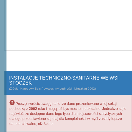
INSTALACJE TECHNICZNO-SANITARNE WE WSI
STOCZEK
(Źródło: Narodowy Spis Powszechny Ludności i Mieszkań 2002)
Proszę zwrócić uwagę na to, że dane prezentowane w tej sekcji
pochodzą z
2002
roku i mogą już być mocno nieaktualne. Jednakże są to
najświeższe dostępne dane tego typu dla miejscowości statystycznych
dlatego przedstawione są tutaj dla kompletności w myśl zasady lepsze
dane archiwalne, niż żadne.