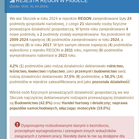
REJESTR REGON W PIGUŁCE
(Źródło: GUS, 31.XII.2024)
We wsi Stoczek w roku 2024 w rejestrze
REGON
zarejestrowane były
24
podmioty gospodarki narodowej, z czego
21
stanowiły osoby fizyczne
prowadzące działalność gospodarczą. W tymże roku zarejestrowano
4
nowe podmioty, a
2
podmioty zostały wyrejestrowane. Na przestrzeni lat
2009
-
2024
najwięcej (
4
) podmiotów zarejestrowano w roku
2024
, a
najmniej (
0
) w roku
2017
. W tym samym okresie najwięcej (
4
) podmiotów
wykreślono z rejestru REGON w
2011
roku, najmniej (
0
) podmiotów
wyrejestrowano natomiast w
2023
roku.
4,2%
(
1
) podmiotów jako rodzaj działalności deklarowało
rolnictwo,
leśnictwo, łowiectwo i rybactwo
, jako
przemysł i budownictwo
swój
rodzaj działalności deklarowało
37,5%
(
9
) podmiotów, a
58,3%
(
14
)
podmiotów w rejestrze zakwalifikowana jest jako
pozostała działalność
.
Wśród osób fizycznych prowadzących działalność gospodarczą we wsi
Stoczek najczęściej deklarowanymi rodzajami przeważającej działalności
są
Budownictwo (42.9%)
oraz
Handel hurtowy i detaliczny; naprawa
pojazdów samochodowych, włączając motocykle (19.0%)
.
Dysponujemy rozbudowanymi danymi o bezrobociu,
przeciętnym wynagrodzeniu i szeregiem innych wskaźników
związanych z rynkiem pracy. Niestety dane te nie są dostępne dla