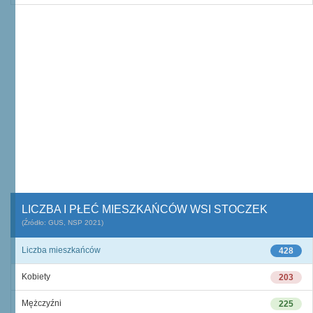
LICZBA I PŁEĆ MIESZKAŃCÓW WSI STOCZEK
(Źródło: GUS, NSP 2021)
Liczba mieszkańców
428
Kobiety
203
Mężczyźni
225