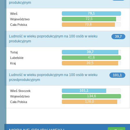
produkcyjnym
79,1
Wieś
72,5
Województwo
70,8
Cała Polska
Ludność w wieku poprodukcyjnym na 100 osób w wieku
39,7
produkcyjnym
39,7
Tutaj
41,6
Lubelskie
39,5
Kraj
Ludność w wieku poprodukcyjnym na 100 osób w wieku
101,1
przedprodukcyjnym
101,1
Wieś Stoczek
134,6
Województwo
126,0
Cała Polska