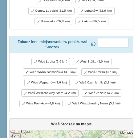
Parczew (14,9 km)
Kock (16,5 km)
Ostrów Lubelski (21,5 km)
Lubartów (22,6 km)
Kamionka (26,0 km)
Łuków (36,5 km)
Zobacz inne miejscowości w pobliżu wsi
Stoczek
Wieś Łubka (2,9 km)
Wieś Stójka (3,0 km)
Wieś Wólka Siemieńska (3,3 km)
Wieś Amelin (3,5 km)
Wieś Wygnanów (3,6 km)
Wieś Czemierniki (3,8 km)
Wieś Wierzchowiny Stare (4,2 km)
Wieś Jezioro (4,2 km)
Wieś Pomyków (4,8 km)
Wieś Wierzchowiny Nowe (5,3 km)
Wieś Stoczek na mapie