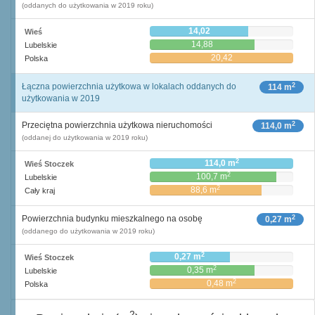
(oddanych do użytkowania w 2019 roku)
14,02
Wieś
14,88
Lubelskie
20,42
Polska
2
Łączna powierzchnia użytkowa w lokalach oddanych do
114 m
użytkowania w 2019
2
Przeciętna powierzchnia użytkowa nieruchomości
114,0 m
(oddanej do użytkowania w 2019 roku)
2
114,0 m
Wieś Stoczek
2
100,7 m
Lubelskie
2
88,6 m
Cały kraj
2
Powierzchnia budynku mieszkalnego na osobę
0,27 m
(oddanego do użytkowania w 2019 roku)
2
0,27 m
Wieś Stoczek
2
0,35 m
Lubelskie
2
0,48 m
Polska
2