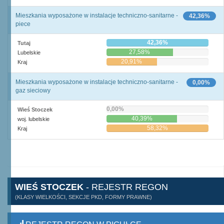
Mieszkania wyposażone w instalacje techniczno-sanitarne -
42,36%
piece
42,36%
Tutaj
27,58%
Lubelskie
20,91%
Kraj
Mieszkania wyposażone w instalacje techniczno-sanitarne -
0,00%
gaz sieciowy
0,00%
Wieś Stoczek
40,39%
woj. lubelskie
58,32%
Kraj
WIEŚ STOCZEK
- REJESTR REGON
(KLASY WIELKOŚCI, SEKCJE PKD, FORMY PRAWNE)