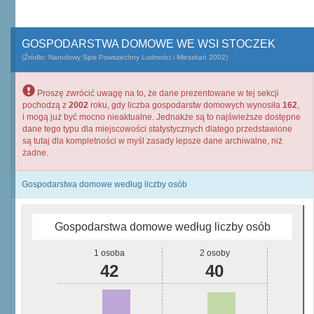
GOSPODARSTWA DOMOWE WE WSI STOCZEK
(Źródło: Narodowy Spis Powszechny Ludności i Mieszkań 2002)
Proszę zwrócić uwagę na to, że dane prezentowane w tej sekcji
pochodzą z
2002
roku, gdy liczba gospodarstw domowych wynosiła
162
,
i mogą już być mocno nieaktualne. Jednakże są to najświeższe dostępne
dane tego typu dla miejscowości statystycznych dlatego przedstawione
są tutaj dla kompletności w myśl zasady lepsze dane archiwalne, niż
żadne.
Gospodarstwa domowe według liczby osób
Gospodarstwa domowe według liczby osób
1 osoba
2 osoby
42
40