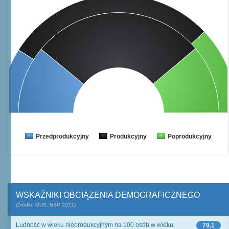
Przedprodukcyjny
Produkcyjny
Poprodukcyjny
WSKAŹNIKI OBCIĄŻENIA DEMOGRAFICZNEGO
(Źródło: GUS, NSP 2021)
Ludność w wieku nieprodukcyjnym na 100 osób w wieku
79,1