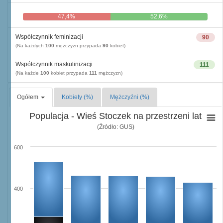
47,4%
52,6%
Współczynnik feminizacji
90
(Na każdych
100
mężczyzn przypada
90
kobiet)
Współczynnik maskulinizacji
111
(Na każde
100
kobiet przypada
111
mężczyzn)
Ogółem
Kobiety (%)
Mężczyźni (%)
Populacja - Wieś Stoczek na przestrzeni lat
(Źródło: GUS)
600
400