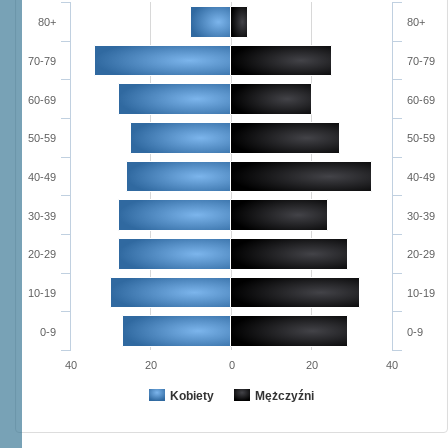
80+
80+
70-79
70-79
60-69
60-69
50-59
50-59
40-49
40-49
30-39
30-39
20-29
20-29
10-19
10-19
0-9
0-9
40
20
0
20
40
Kobiety
Mężczyźni