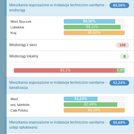
Mieszkania wyposażone w instalacje techniczno-sanitarne -
80,56%
wodociąg
80,56%
Wieś Stoczek
89,11%
Lubelskie
95,62%
Kraj
Wodociąg z sieci
108
Wodociąg lokalny
8
93,1%
6,9%
Mieszkania wyposażone w instalacje techniczno-sanitarne -
52,24%
kanalizacja
52,24%
Wieś
82,48%
woj. lubelskie
94,20%
Cała Polska
Mieszkania wyposażone w instalacje techniczno-sanitarne -
50,69%
ustęp spłukiwany