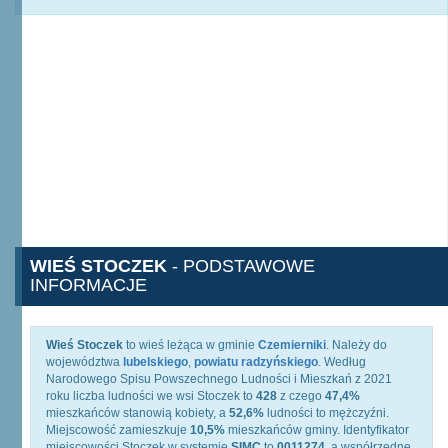
WIEŚ STOCZEK
- PODSTAWOWE
INFORMACJE
Wieś Stoczek
to wieś leżąca w gminie
Czemierniki
. Należy do
województwa
lubelskiego
,
powiatu radzyńskiego
. Według
Narodowego Spisu Powszechnego Ludności i Mieszkań z 2021
roku liczba ludności we wsi Stoczek to
428
z czego
47,4%
mieszkańców stanowią kobiety, a
52,6%
ludności to mężczyźni.
Miejscowość zamieszkuje
10,5%
mieszkańców gminy. Identyfikator
miejscowości Stoczek w systemie
SIMC
to
0011274
, a współrzędne