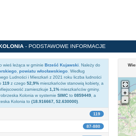
KOLONIA
- PODSTAWOWE INFORMACJE
o wieś leżąca w gminie
Brześć Kujawski
. Należy do
Wie
rskiego
,
powiatu włocławskiego
. Według
o Ludności i Mieszkań z 2021 roku liczba ludności
to
119
z czego
52,9%
mieszkańców stanowią kobiety, a
 Miejscowość zamieszkuje
1,1%
mieszkańców gminy.
arobrzeska Kolonia w systemie
SIMC
to
0859449
, a
eska Kolonia to
(18.916667, 52.630000)
.
119
87-880