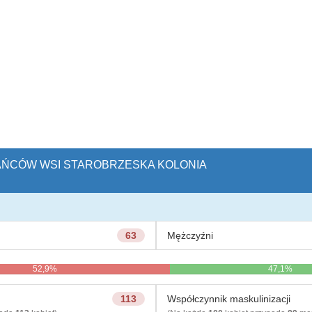
KAŃCÓW WSI STAROBRZESKA KOLONIA
63
Mężczyźni
52,9%
47,1%
113
Współczynnik maskulinizacji