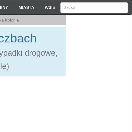
INY
MIASTA
WSIE
ka Kolonia
iczbach
ypadki drogowe,
le)