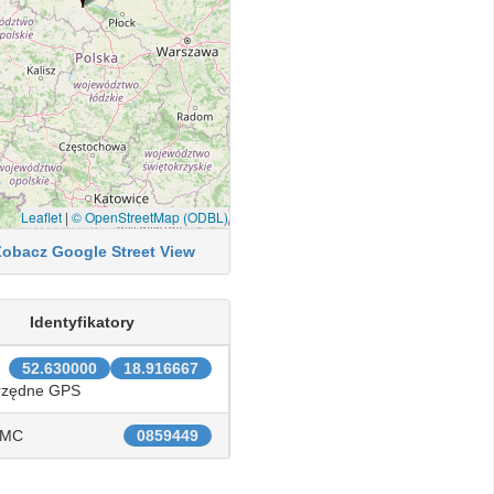
Leaflet
|
© OpenStreetMap (ODBL)
Zobacz Google Street View
Identyfikatory
52.630000
18.916667
rzędne GPS
IMC
0859449