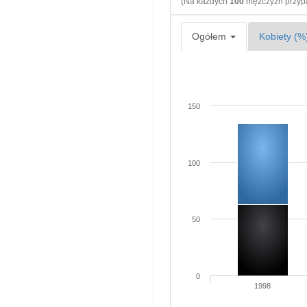
(Na każdych
100
mężczyzn przy
Ogółem
Kobiety (%
150
100
50
0
1998