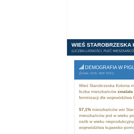
WIEŚ STAROBRZESKA 
(LICZBA LUDNOŚCI, PŁEĆ MIESZKAŃC
DEMOGRAFIA W PIG
(Źródło: GUS, NSP 2021)
Wieś Starobrzeska Kolonia 
liczba mieszkańców
zmalała
feminizacji dla województw
57,1%
mieszkańców wsi Staro
mieszkańców jest w wieku p
osób w wieku nieprodukcyjny
województwa kujawsko-pomo