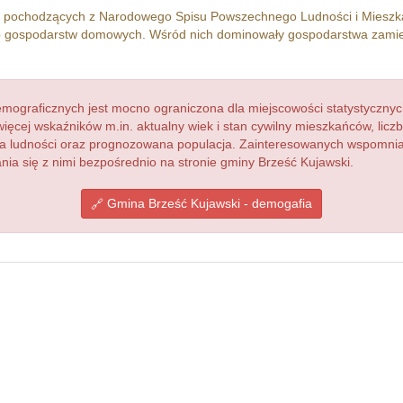
h pochodzących z Narodowego Spisu Powszechnego Ludności i Miesz
6
gospodarstw domowych. Wśród nich dominowały gospodarstwa zamie
ograficznych jest mocno ograniczona dla miejscowości statystycznyc
więcej wskaźników m.in. aktualny wiek i stan cywilny mieszkańców, lic
acja ludności oraz prognozowana populacja. Zainteresowanych wspomn
a się z nimi bezpośrednio na stronie gminy Brześć Kujawski.
Gmina Brześć Kujawski - demogafia