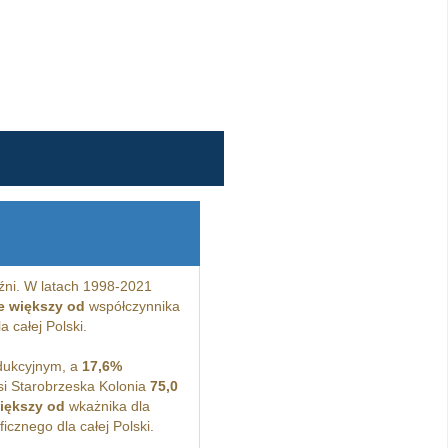
ni. W latach 1998-2021
e większy od
współczynnika
 całej Polski.
dukcyjnym, a
17,6%
i Starobrzeska Kolonia
75,0
iększy od
wkażnika dla
cznego dla całej Polski.