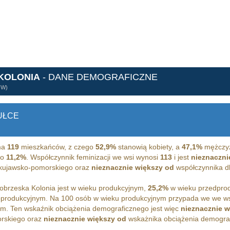
KOLONIA
- DANE DEMOGRAFICZNE
ÓW)
UŁCE
ma
119
mieszkańców, z czego
52,9%
stanowią kobiety, a
47,1%
mężczyź
o
11,2%
. Współczynnik feminizacji we wsi wynosi
113
i jest
nieznaczni
a kujawsko-pomorskiego oraz
nieznacznie większy od
współczynnika dla
brzeska Kolonia jest w wieku produkcyjnym,
25,2%
w wieku przedpro
oprodukcyjnym. Na 100 osób w wieku produkcyjnym przypada we we ws
m. Ten wskaźnik obciążenia demograficznego jest więc
nieznacznie w
rskiego oraz
nieznacznie większy od
wskażnika obciążenia demografi