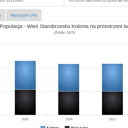
pada
113
kobiet)
(Na każde
100
kobiet przypada
89
męż
)
Mężczyźni (%)
Populacja - Wieś Starobrzeska Kolonia na przestrzeni la
(Źródło: GUS)
2002
2009
2011