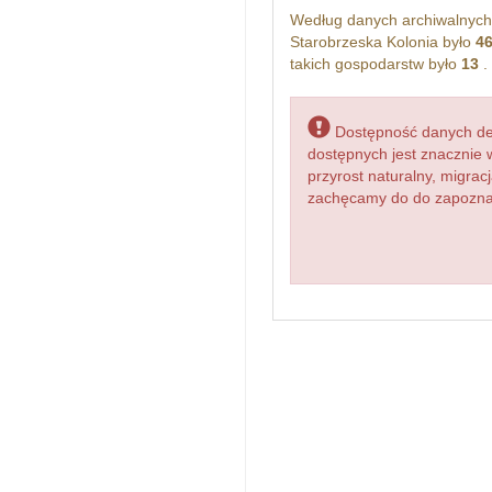
Według danych archiwalnyc
Starobrzeska Kolonia było
4
takich gospodarstw było
13
.
Dostępność danych dem
dostępnych jest znacznie 
przyrost naturalny, migr
zachęcamy do do zapoznani