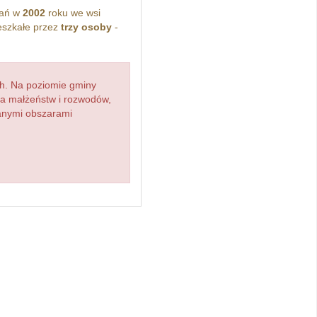
kań w
2002
roku we wsi
szkałe przez
trzy osoby
-
h. Na poziomie gminy
zba małżeństw i rozwodów,
ianymi obszarami