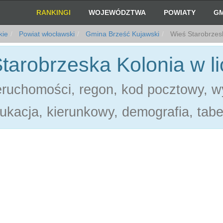
RANKINGI
WOJEWÓDZTWA
POWIATY
GM
kie
Powiat włocławski
Gmina Brześć Kujawski
Wieś Starobrzes
tarobrzeska Kolonia w l
eruchomości, regon, kod pocztowy, w
ukacja, kierunkowy, demografia, tabe