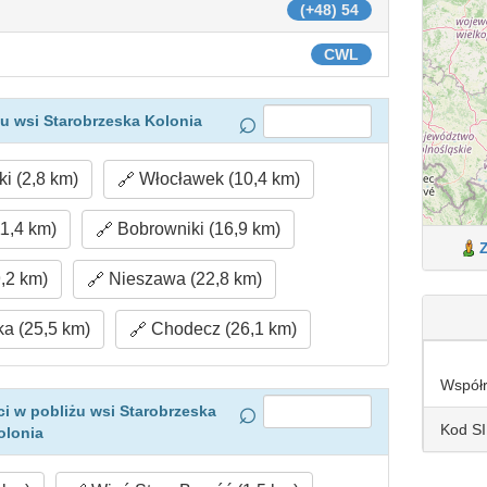
(+48) 54
CWL
u wsi Starobrzeska Kolonia
i (2,8 km)
Włocławek (10,4 km)
1,4 km)
Bobrowniki (16,9 km)
,2 km)
Nieszawa (22,8 km)
a (25,5 km)
Chodecz (26,1 km)
Współ
i w pobliżu wsi Starobrzeska
Kod S
olonia