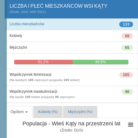
LICZBA I PŁEĆ MIESZKAŃCÓW WSI KĄTY
(Źródło: GUS, NSP 2021)
Liczba mieszkańców
133
Kobiety
68
Mężczyźni
65
51,1%
48,9%
Współczynnik feminizacji
105
(Na każdych
100
mężczyzn przypada
105
kobiet)
Współczynnik maskulinizacji
96
(Na każde
100
kobiet przypada
96
mężczyzn)
Ogółem
Kobiety (%)
Mężczyźni (%)
Populacja - Wieś Kąty na przestrzeni lat
(Źródło: GUS)