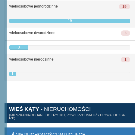
wieloosobowe jednorodzinne
19
19
wieloosobowe dwurodzinne
3
3
wieloosobowe nierodzinne
1
1
WIEŚ KĄTY
- NIERUCHOMOŚCI
(MIESZKANIA ODDANE DO UŻYTKU, POWIERZCHNIA UŻYTKOWA, LICZBA
IZB)
NIERUCHOMOŚCI W PIGUŁCE