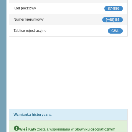
Kod pocztowy
87-880
Numer kierunkowy
(+48) 54
Tablice rejestracyjne
CWL
Wzmianka historyczna
Wieś Kąty
została wspomniana w
Słowniku geograficznym