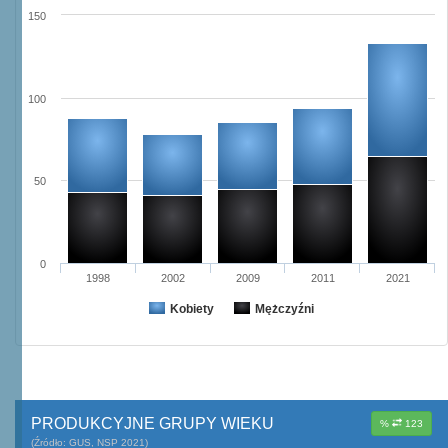
150
100
50
0
1998
2002
2009
2011
2021
Kobiety
Mężczyźni
PRODUKCYJNE GRUPY WIEKU
%
123
(Źródło: GUS, NSP 2021)