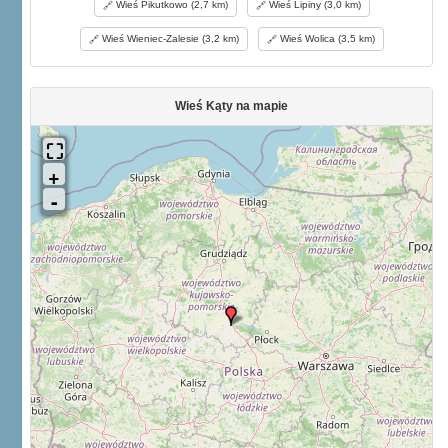
Wieś Pikutkowo (2,7 km)
Wieś Lipiny (3,0 km)
włocławsko-nieszawskiego, nadto wystawił pałac w Brzezin, wzniósł
piękne budynki gospodarcze, oraz wprowadził wiele innych
Wieś Wieniec-Zalesie (3,2 km)
Wieś Wolica (3,5 km)
ulepszeń. Za biskupów kujawskich dobra wienieckie, podzielone na
wójtowstwo, sołectwo i młyn Zawada zwany, dawane bywały w
czasową dzierżawę; obecnie zostają pod bezpośrednim zarządem
samychże właścicieli. Kościół paraf., p. w. św. Mikołaja Bisk.,
Wieś Kąty na mapie
wzniesiony był i uposażony przez biskupów kujawskich. W dok. z r.
1356 występuje M. de Winecz, pleban i kanon, włocławski (Dok.
Kujaw. Ulanowski, 251—276). Po spaleniu r. 1560 nowy został
poświęcony przez bisk. Stan. Karnkowskiego w r. 1575. Gdy ten
spłonął, bisk. Krzysztof Szembek 1733 r. wystawił nowy, z drzewa
również, d. 12 czerw. 1763 r. przez bisk. sufr. Jana Dembowskiego
konsekrowany. Skoro świątynia ta uległa zniszczeniu, r. 1880
zaczęto budować i 1882 ukończono kościół murowany, według
planu budowniczego Goebla, w stylu romańskim, kosztem parafian,
przeważnie jednak funduszem dziedziców. Wzniesiono też nową
plebanią i otoczono kościół murem. Aparaty kościelne ofiarowała
Józefa z Reszków Kroneńbergowa. Parafią składają wsi i folwarki:
Wieniec, Aleksandrowo (w aktach kościelnych od r. 1822), Bachórka
(z parafii bądkowskiej, przyłączona r. 1884), Brzezie, Dolina (od r.
1856 spotykana w aktach), Dziadowo (od r. 1789, pisane także
Zadowo i Żadowo), Dubielewo (1739), Grzebielewo (1880),
Gustorzyn (1783), Jaranówek (1741), Kąty (r. 1297 przez
Władysława Łokietka darowane szpitalowi w Brześciu),
Klementynowo (od imienia Klementyny Miączyńskiej, 1851 r.),
Leopoldowo (od Leopolda Kronenberga, 1857), Krzyżówki (1809),