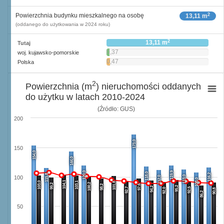
2
Powierzchnia budynku mieszkalnego na osobę
13,11 m
(oddanego do użytkowania w 2024 roku)
2
13,11 m
Tutaj
0,37
woj. kujawsko-pomorskie
2
m
0,47
Polska
2
m
2
Powierzchnia (m
) nieruchomości oddanych
do użytku w latach 2010-2024
(Źródło: GUS)
200
173,0
150
154,0
144,0
120,0
119,9
118,0
116,2
115,8
113,0
112,0
100
108,0
104,1
103,0
103,1
101,8
100,2
99,2
98,2
97,6
95,2
94,2
92,7
92,5
92,0
90,8
86,2
50