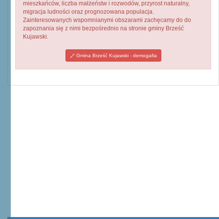
mieszkańców, liczba małżeństw i rozwodów, przyrost naturalny,
migracja ludności oraz prognozowana populacja.
Zainteresowanych wspomnianymi obszarami zachęcamy do do
zapoznania się z nimi bezpośrednio na stronie gminy Brześć
Kujawski.
Gmina Brześć Kujawski - demogafia