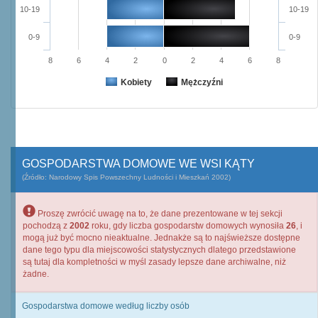
10-19
10-19
0-9
0-9
8
6
4
2
0
2
4
6
8
Kobiety
Mężczyźni
GOSPODARSTWA DOMOWE WE WSI KĄTY
(Źródło: Narodowy Spis Powszechny Ludności i Mieszkań 2002)
Proszę zwrócić uwagę na to, że dane prezentowane w tej sekcji
pochodzą z
2002
roku, gdy liczba gospodarstw domowych wynosiła
26
, i
mogą już być mocno nieaktualne. Jednakże są to najświeższe dostępne
dane tego typu dla miejscowości statystycznych dlatego przedstawione
są tutaj dla kompletności w myśl zasady lepsze dane archiwalne, niż
żadne.
Gospodarstwa domowe według liczby osób