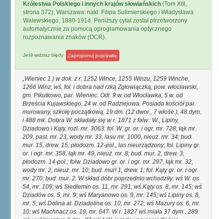
Królestwa Polskiego i innych krajów słowiańskich
(Tom XIII,
strona 372), Warszawa: nakł. Filipa Sulimierskiego i Władysława
Walewskiego, 1880-1914. Poniższy cytat został ptrzetworzony
automatycznie za pomocą oprogramowania optycznego
rozpoznawania znaków (OCR).
Jeśli widzisz błędy
Zaproponuj poprawkę
Wieniec 1.) w dok. z r. 1252 Wince, 1255 Winzu, 1259 Winche,
1266 Winz, wś, fol. i dobra nad rzką Zgłowiączką, pow. włocławski,
gm. Pikutkowo, par. Wieniec. Odl. 9 w. od Włocławka, 5 w. od
Brześcia Kujawskiego, 24 w. od Radziejowa. Posiada kościół par.
murowany, szkołę początkową, 19 dm. (12 dwor., 7 włośe.), 48 dym.
i 488 mk. Dobra W. składały się w r. 1871 z folw.: W., Lipiny,
Dziadowo i Kąty, rozl. mr. 3063: fol. W. gr. or. i ogr. mr. 728, łąk mr.
209, past. mr. 23, wody mr. 33, lasu mr. 1000, nieuż. mr. 34; bud.
mur. 15, drew. 15; płodozm. 12-pol., las nieurządzony; fol. Lipiny gr.
or. i ogr. mr. 358, łąk mr. 49, nieuż. mr. 8; bud. mur. 2, drew. 3;
płodozm. 14-pol.; folw. Dziadowo gr. or. i ogr. mr. 297, łąk mr. 32,
wody mr. 2, nieuż. mr. 10; bud. mur! 1, drew. 1; fol. Kąty gr. or. i ogr.
mr. 270; bud. mur. 2. W skład dóbr poprzednio wchodziły: wś W. os.
54, mr. 109; wś Siedlemin os. 11, mr. 291; wś Kąty os. 8, mr. 145; wś
Dziadów os. 5, mr. 9; wś Maryanowo os. 9, mr. 145; wś Lipiny os. 8,
mr. 5; wś Dolina al. Dziadolina os. 10, mr. 272; wś Mazury os. 6, mr.
10; wś Machnacz os. 19, mr. 647. W r. 1827 wś miała 37 dym., 289