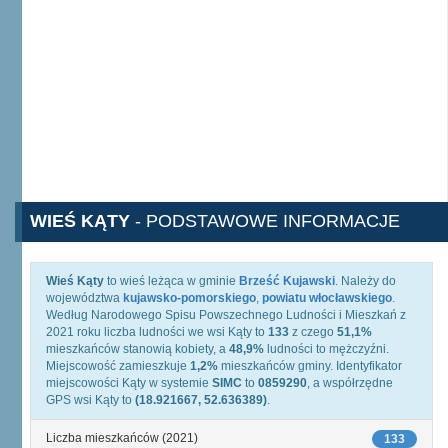
WIEŚ KĄTY
- PODSTAWOWE INFORMACJE
Wieś Kąty
to wieś leżąca w gminie
Brześć Kujawski
. Należy do
województwa
kujawsko-pomorskiego
,
powiatu włocławskiego
.
Według Narodowego Spisu Powszechnego Ludności i Mieszkań z
2021 roku liczba ludności we wsi Kąty to
133
z czego
51,1%
mieszkańców stanowią kobiety, a
48,9%
ludności to mężczyźni.
Miejscowość zamieszkuje
1,2%
mieszkańców gminy. Identyfikator
miejscowości Kąty w systemie
SIMC
to
0859290
, a współrzędne
GPS wsi Kąty to
(18.921667, 52.636389)
.
Liczba mieszkańców (2021)
133