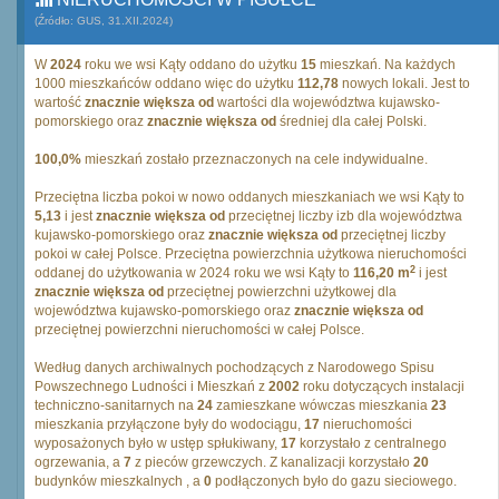
(Źródło: GUS, 31.XII.2024)
W
2024
roku we wsi Kąty oddano do użytku
15
mieszkań. Na każdych
1000 mieszkańców oddano więc do użytku
112,78
nowych lokali. Jest to
wartość
znacznie większa od
wartości dla województwa kujawsko-
pomorskiego oraz
znacznie większa od
średniej dla całej Polski.
100,0%
mieszkań zostało przeznaczonych na cele indywidualne.
Przeciętna liczba pokoi w nowo oddanych mieszkaniach we wsi Kąty to
5,13
i jest
znacznie większa od
przeciętnej liczby izb dla województwa
kujawsko-pomorskiego oraz
znacznie większa od
przeciętnej liczby
pokoi w całej Polsce. Przeciętna powierzchnia użytkowa nieruchomości
2
oddanej do użytkowania w 2024 roku we wsi Kąty to
116,20 m
i jest
znacznie większa od
przeciętnej powierzchni użytkowej dla
województwa kujawsko-pomorskiego oraz
znacznie większa od
przeciętnej powierzchni nieruchomości w całej Polsce.
Według danych archiwalnych pochodzących z Narodowego Spisu
Powszechnego Ludności i Mieszkań z
2002
roku dotyczących instalacji
techniczno-sanitarnych na
24
zamieszkane wówczas mieszkania
23
mieszkania przyłączone były do wodociągu,
17
nieruchomości
wyposażonych było w ustęp spłukiwany,
17
korzystało z centralnego
ogrzewania, a
7
z pieców grzewczych. Z kanalizacji korzystało
20
budynków mieszkalnych , a
0
podłączonych było do gazu sieciowego.