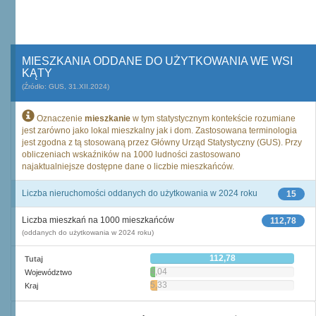
MIESZKANIA ODDANE DO UŻYTKOWANIA WE WSI
KĄTY
(Źródło: GUS, 31.XII.2024)
Oznaczenie
mieszkanie
w tym statystycznym kontekście rozumiane
jest zarówno jako lokal mieszkalny jak i dom. Zastosowana terminologia
jest zgodna z tą stosowaną przez Główny Urząd Statystyczny (GUS). Przy
obliczeniach wskaźników na 1000 ludności zastosowano
najaktualniejsze dostępne dane o liczbie mieszkańców.
Liczba nieruchomości oddanych do użytkowania w 2024 roku
15
Liczba mieszkań na 1000 mieszkańców
112,78
(oddanych do użytkowania w 2024 roku)
112,78
Tutaj
4,04
Województwo
5,33
Kraj