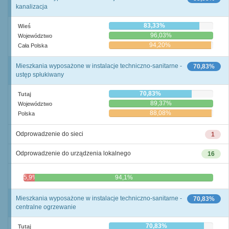
kanalizacja
83,33%
Wieś
96,03%
Województwo
94,20%
Cała Polska
Mieszkania wyposażone w instalacje techniczno-sanitarne -
70,83%
ustęp spłukiwany
70,83%
Tutaj
89,37%
Województwo
88,08%
Polska
Odprowadzenie do sieci
1
Odprowadzenie do urządzenia lokalnego
16
5,9%
94,1%
Mieszkania wyposażone w instalacje techniczno-sanitarne -
70,83%
centralne ogrzewanie
70,83%
Tutaj