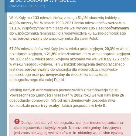
DEMOGRAFIA W PIGUŁCE
(Źródło: GUS, NSP 2021)
Wieś Kąty ma
133
mieszkańców, z czego
51,1%
stanowią kobiety, a
48,9%
mężczyźni. W latach 1998-2021 liczba mieszkańców
wzrosła
o
51,1%
. Współczynnik feminizacji we wsi wynosi
105
i jest
porównywalny
do
współczynnika feminizacji dla województwa kujawsko-pomorskiego
oraz
porównywalny do
współczynnika dla całej Polski.
57,9%
mieszkańców wsi Kąty jest w wieku produkcyjnym,
20,3%
w wieku
przedprodukcyjnym, a
21,8%
mieszkańców jest w wieku poprodukcyjnym.
Na 100 osób w wieku produkcyjnym przypada we we wsi Kąty
72,7
osób
w wieku nieprodukcyjnym. Ten wskaźnik obciążenia demograficznego
jest więc
porównywalny do
wkażnika dla województwa kujawsko-
pomorskiego oraz
porównywalny do
wskażnika obciążenia
demograficznego dla całej Polski.
Według danych archiwalnych pochodzących z Narodowego Spisu
Powszechnego Ludności i Mieszkań w
2002
roku we wsi Kąty było
26
gospodarstw domowych. Wśród nich dominowały gospodarstwa
zamieszkałe przez
trzy osoby
- takich gospodarstw było
8
.
Dostępność danych demograficznych jest mocno ograniczona
dla miejscowości statystycznych. Na poziomie gminy dostępnych
jest znacznie więcej wskaźników m.in. aktualny wiek i stan cywilny