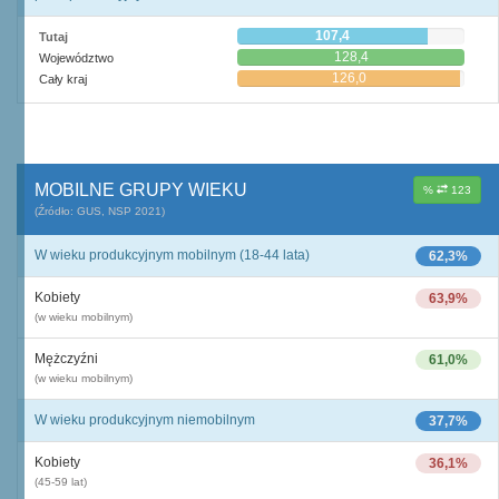
107,4
Tutaj
128,4
Województwo
126,0
Cały kraj
MOBILNE GRUPY WIEKU
%
123
(Źródło: GUS, NSP 2021)
W wieku produkcyjnym mobilnym (18-44 lata)
62,3%
Kobiety
63,9%
(w wieku mobilnym)
Mężczyźni
61,0%
(w wieku mobilnym)
W wieku produkcyjnym niemobilnym
37,7%
Kobiety
36,1%
(45-59 lat)