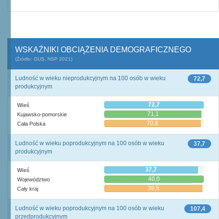
WSKAŹNIKI OBCIĄŻENIA DEMOGRAFICZNEGO
(Źródło: GUS, NSP 2021)
Ludność w wieku nieprodukcyjnym na 100 osób w wieku
72,7
produkcyjnym
72,7
Wieś
71,1
Kujawsko-pomorskie
70,8
Cała Polska
Ludność w wieku poprodukcyjnym na 100 osób w wieku
37,7
produkcyjnym
37,7
Wieś
40,0
Województwo
39,5
Cały kraj
Ludność w wieku poprodukcyjnym na 100 osób w wieku
107,4
przedprodukcyjnym