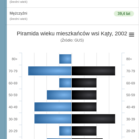
(średni wiek)
Mężczyźni
39,4 lat
(średni wiek)
Piramida wieku mieszkańców wsi Kąty, 2002
(Źródło: GUS)
80+
80+
70-79
70-79
60-69
60-69
50-59
50-59
40-49
40-49
30-39
30-39
20-29
20-29