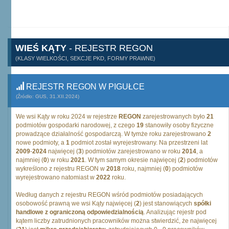
WIEŚ KĄTY
- REJESTR REGON
(KLASY WIELKOŚCI, SEKCJE PKD, FORMY PRAWNE)
REJESTR REGON W PIGUŁCE
(Źródło: GUS, 31.XII.2024)
We wsi Kąty w roku 2024 w rejestrze
REGON
zarejestrowanych było
21
podmiotów gospodarki narodowej, z czego
19
stanowiły osoby fizyczne
prowadzące działalność gospodarczą. W tymże roku zarejestrowano
2
nowe podmioty, a
1
podmiot został wyrejestrowany. Na przestrzeni lat
2009
-
2024
najwięcej (
3
) podmiotów zarejestrowano w roku
2014
, a
najmniej (
0
) w roku
2021
. W tym samym okresie najwięcej (
2
) podmiotów
wykreślono z rejestru REGON w
2018
roku, najmniej (
0
) podmiotów
wyrejestrowano natomiast w
2022
roku.
Według danych z rejestru REGON wśród podmiotów posiadających
osobowość prawną we wsi Kąty najwięcej (
2
) jest stanowiących
spółki
handlowe z ograniczoną odpowiedzialnością
. Analizując rejestr pod
kątem liczby zatrudnionych pracowników można stwierdzić, że najwięcej