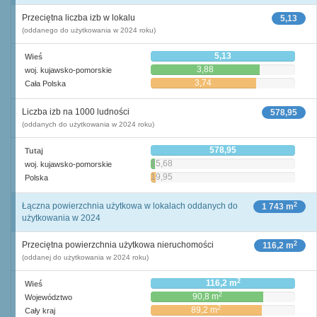
Przeciętna liczba izb w lokalu
5,13
(oddanego do użytkowania w 2024 roku)
5,13
Wieś
3,88
woj. kujawsko-pomorskie
3,74
Cała Polska
Liczba izb na 1000 ludności
578,95
(oddanych do użytkowania w 2024 roku)
578,95
Tutaj
15,68
woj. kujawsko-pomorskie
19,95
Polska
2
Łączna powierzchnia użytkowa w lokalach oddanych do
1 743 m
użytkowania w 2024
2
Przeciętna powierzchnia użytkowa nieruchomości
116,2 m
(oddanej do użytkowania w 2024 roku)
2
116,2 m
Wieś
2
90,8 m
Województwo
2
89,2 m
Cały kraj