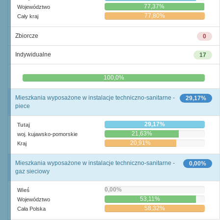
77,37%
Województwo
77,80%
Cały kraj
Zbiorcze
0
Indywidualne
17
0,0%
100,0%
Mieszkania wyposażone w instalacje techniczno-sanitarne -
29,17%
piece
29,17%
Tutaj
21,63%
woj. kujawsko-pomorskie
20,91%
Kraj
Mieszkania wyposażone w instalacje techniczno-sanitarne -
0,00%
gaz sieciowy
0,00%
Wieś
53,11%
Województwo
58,32%
Cała Polska