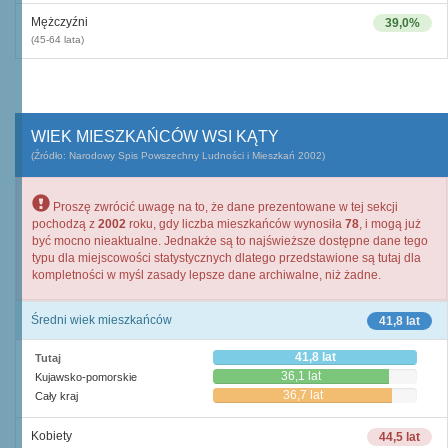
Mężczyźni
39,0%
(45-64 lata)
WIEK MIESZKAŃCÓW WSI KĄTY
(Źródło: Narodowy Spis Powszechny Ludności i Mieszkań 2002)
Proszę zwrócić uwagę na to, że dane prezentowane w tej sekcji
pochodzą z
2002
roku, gdy liczba mieszkańców wynosiła
78
, i mogą już
być mocno nieaktualne. Jednakże są to najświeższe dostępne dane tego
typu dla miejscowości statystycznych dlatego przedstawione są tutaj dla
kompletności w myśl zasady lepsze dane archiwalne, niż żadne.
Średni wiek mieszkańców
41,8 lat
41,8 lat
Tutaj
36,1 lat
Kujawsko-pomorskie
36,7 lat
Cały kraj
Kobiety
44,5 lat