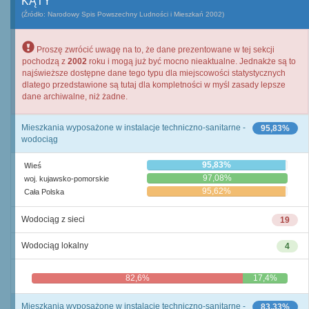
KĄTY
(Źródło: Narodowy Spis Powszechny Ludności i Mieszkań 2002)
Proszę zwrócić uwagę na to, że dane prezentowane w tej sekcji
pochodzą z
2002
roku i mogą już być mocno nieaktualne. Jednakże są to
najświeższe dostępne dane tego typu dla miejscowości statystycznych
dlatego przedstawione są tutaj dla kompletności w myśl zasady lepsze
dane archiwalne, niż żadne.
Mieszkania wyposażone w instalacje techniczno-sanitarne -
95,83%
wodociąg
95,83%
Wieś
97,08%
woj. kujawsko-pomorskie
95,62%
Cała Polska
Wodociąg z sieci
19
Wodociąg lokalny
4
82,6%
17,4%
Mieszkania wyposażone w instalacje techniczno-sanitarne -
83,33%