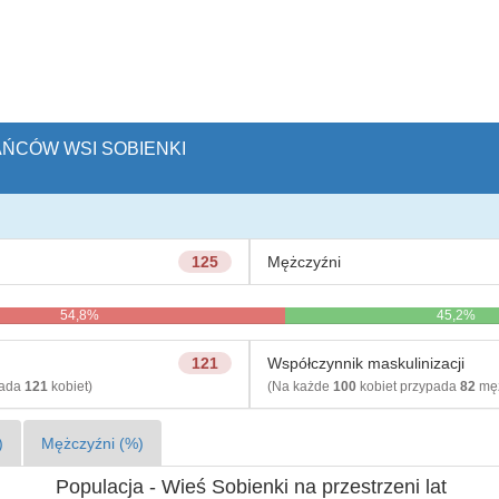
KAŃCÓW WSI SOBIENKI
125
Mężczyźni
54,8%
45,2%
121
Współczynnik maskulinizacji
pada
121
kobiet)
(Na każde
100
kobiet przypada
82
męż
)
Mężczyźni (%)
Populacja - Wieś Sobienki na przestrzeni lat