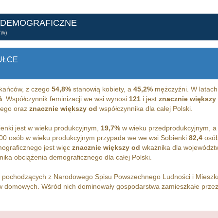
 DEMOGRAFICZNE
ÓW)
UŁCE
kańców, z czego
54,8%
stanowią kobiety, a
45,2%
mężczyźni. W latach
%
. Współczynnik feminizacji we wsi wynosi
121
i jest
znacznie większy
iego oraz
znacznie większy od
współczynnika dla całej Polski.
enki jest w wieku produkcyjnym,
19,7%
w wieku przedprodukcyjnym, 
00 osób w wieku produkcyjnym przypada we we wsi Sobienki
82,4
osób
ograficznego jest więc
znacznie większy od
wkażnika dla województ
ika obciążenia demograficznego dla całej Polski.
h pochodzących z Narodowego Spisu Powszechnego Ludności i Miesz
 domowych. Wśród nich dominowały gospodarstwa zamieszkałe prze