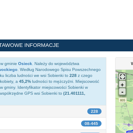
TAWOWE INFORMACJE
 w gminie
Osieck
. Należy do województwa
wockiego
. Według Narodowego Spisu Powszechnego
ku liczba ludności we wsi Sobienki to
228
z czego
kobiety, a
45,2%
ludności to mężczyźni. Miejscowość
 gminy. Identyfikator miejscowości Sobienki w
 współrzędne GPS wsi Sobienki to
(21.401111,
228
08-445