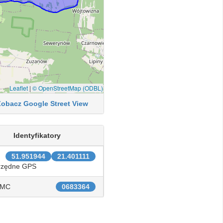
Leaflet
|
© OpenStreetMap (ODBL)
Zobacz Google Street View
Identyfikatory
51.951944
21.401111
rzędne GPS
IMC
0683364