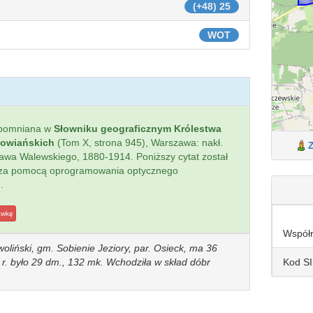
(+48) 25
WOT
spomniana w
Słowniku geograficznym Królestwa
łowiańskich
(Tom X, strona 945), Warszawa: nakł.
sława Walewskiego, 1880-1914. Poniższy cytat został
 za pomocą oprogramowania optycznego
.
awkę
Współ
woliński, gm. Sobienie Jeziory, par. Osieck, ma 36
Kod S
r. było 29 dm., 132 mk. Wchodziła w skład dóbr