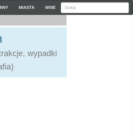
INY
MIASTA
WSIE
h
rakcje, wypadki
fia)