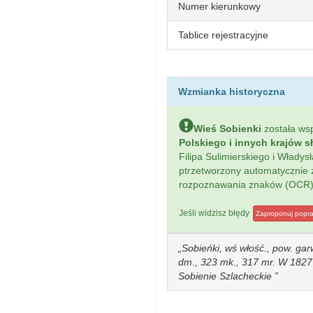
Numer kierunkowy
Tablice rejestracyjne
Wzmianka historyczna
Wieś Sobienki
została w
Polskiego i innych krajów s
Filipa Sulimierskiego i Włady
ptrzetworzony automatycznie
rozpoznawania znaków (OCR)
Jeśli widzisz błędy
Zaproponuj popr
Sobieńki, wś włość., pow. gar
dm., 323 mk., 317 mr. W 1827 
Sobienie Szlacheckie