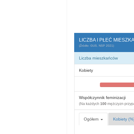
LICZBA I PŁEĆ MIESZ
(Źródło: GUS, NSP 2021)
Liczba mieszkańców
Kobiety
Współczynnik feminizacji
(Na każdych
100
mężczyzn przy
Ogółem
Kobiety (%