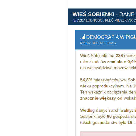
WIEŚ SOBIENKI
- DANE
(LICZBA LUDNOŚCI, PŁEĆ MIESZKAŃC
DEMOGRAFIA W PIG
(Źródło: GUS, NSP 2021)
Wieś Sobienki ma
228
miesz
mieszkańców
zmalała
o
0,4
dla województwa mazowieck
54,8%
mieszkańców wsi Sobi
wieku poprodukcyjnym. Na 1
Ten wskaźnik obciążenia dem
znacznie większy od
wskażn
Według danych archiwalnyc
Sobienki było
60
gospodarstw
takich gospodarstw było
16
.