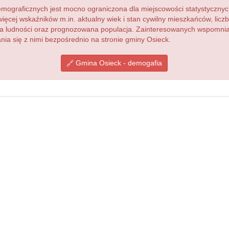
ograficznych jest mocno ograniczona dla miejscowości statystycznyc
więcej wskaźników m.in. aktualny wiek i stan cywilny mieszkańców, lic
acja ludności oraz prognozowana populacja. Zainteresowanych wspomn
a się z nimi bezpośrednio na stronie gminy Osieck.
Gmina Osieck - demogafia