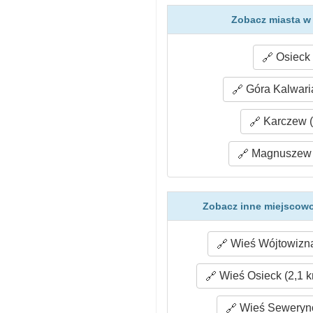
Zobacz miasta w 
Osieck 
Góra Kalwaria
Karczew (
Magnuszew 
Zobacz inne miejscowo
Wieś Wójtowizna
Wieś Osieck (2,1 
Wieś Sewerynó