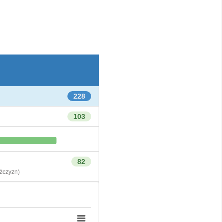
228
103
82
czyzn)