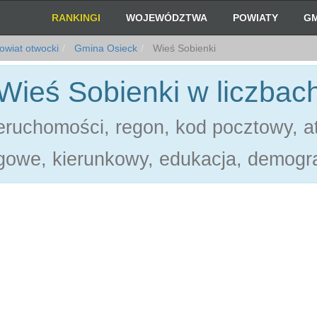
RANKINGI
WOJEWÓDZTWA
POWIATY
GM
wiat otwocki
Gmina Osieck
Wieś Sobienki
Wieś Sobienki w liczbac
ruchomości, regon, kod pocztowy, at
gowe, kierunkowy, edukacja, demogra