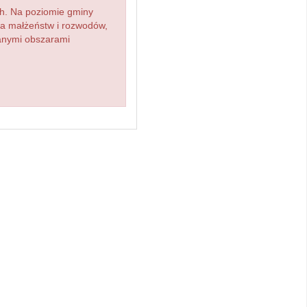
h. Na poziomie gminy
zba małżeństw i rozwodów,
ianymi obszarami