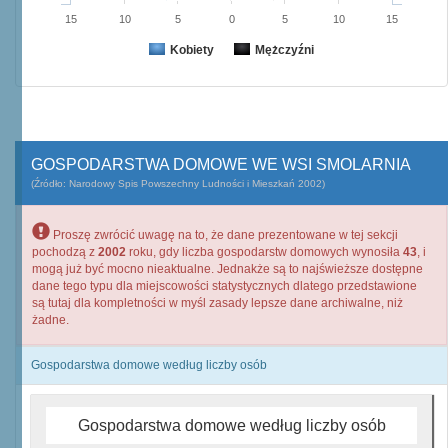
15
10
5
0
5
10
15
Kobiety
Mężczyźni
GOSPODARSTWA DOMOWE WE WSI SMOLARNIA
(Źródło: Narodowy Spis Powszechny Ludności i Mieszkań 2002)
Proszę zwrócić uwagę na to, że dane prezentowane w tej sekcji
pochodzą z
2002
roku, gdy liczba gospodarstw domowych wynosiła
43
, i
mogą już być mocno nieaktualne. Jednakże są to najświeższe dostępne
dane tego typu dla miejscowości statystycznych dlatego przedstawione
są tutaj dla kompletności w myśl zasady lepsze dane archiwalne, niż
żadne.
Gospodarstwa domowe według liczby osób
Gospodarstwa domowe według liczby osób