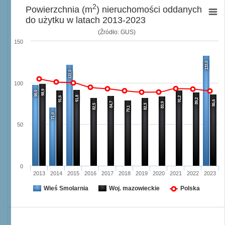
2
Powierzchnia (m
) nieruchomości oddanych
do użytku w latach 2013-2023
(Źródło: GUS)
150
133,0
122,0
100
98,9
98,0
91,8
91,6
91,2
89,2
86,6
84,7
83,9
82,5
82,3
79,1
71,0
50
0
2013
2014
2015
2016
2017
2018
2019
2020
2021
2022
2023
Wieś Smolarnia
Woj. mazowieckie
Polska