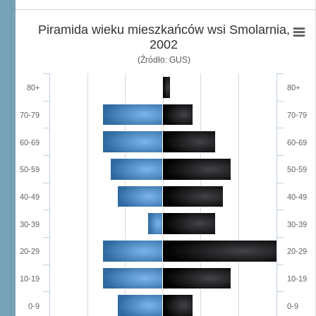
Piramida wieku mieszkańców wsi Smolarnia,
2002
(Źródło: GUS)
80+
80+
70-79
70-79
60-69
60-69
50-59
50-59
40-49
40-49
30-39
30-39
20-29
20-29
10-19
10-19
0-9
0-9