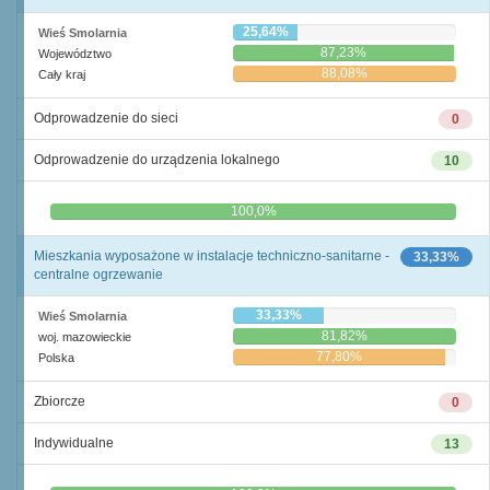
25,64%
Wieś Smolarnia
87,23%
Województwo
88,08%
Cały kraj
Odprowadzenie do sieci
0
Odprowadzenie do urządzenia lokalnego
10
0,0%
100,0%
Mieszkania wyposażone w instalacje techniczno-sanitarne -
33,33%
centralne ogrzewanie
33,33%
Wieś Smolarnia
81,82%
woj. mazowieckie
77,80%
Polska
Zbiorcze
0
Indywidualne
13