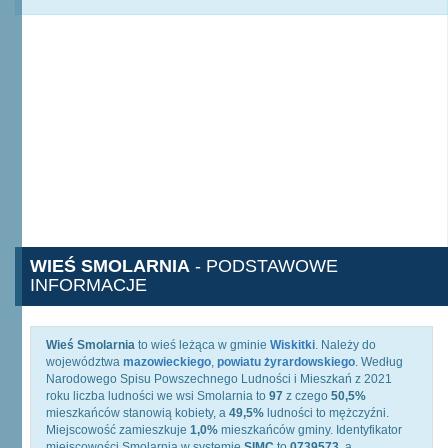
WIEŚ SMOLARNIA
- PODSTAWOWE
INFORMACJE
Wieś Smolarnia
to wieś leżąca w gminie
Wiskitki
. Należy do
województwa
mazowieckiego
,
powiatu żyrardowskiego
. Według
Narodowego Spisu Powszechnego Ludności i Mieszkań z 2021
roku liczba ludności we wsi Smolarnia to
97
z czego
50,5%
mieszkańców stanowią kobiety, a
49,5%
ludności to mężczyźni.
Miejscowość zamieszkuje
1,0%
mieszkańców gminy. Identyfikator
miejscowości Smolarnia w systemie
SIMC
to
0739573
, a