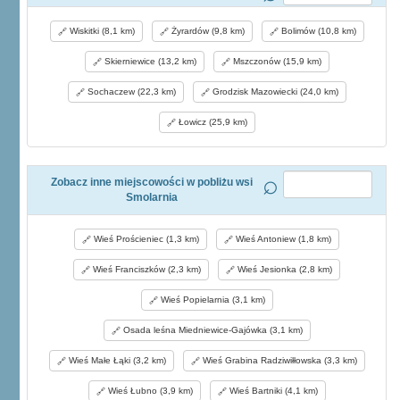
Wiskitki (8,1 km)
Żyrardów (9,8 km)
Bolimów (10,8 km)
Skierniewice (13,2 km)
Mszczonów (15,9 km)
Sochaczew (22,3 km)
Grodzisk Mazowiecki (24,0 km)
Łowicz (25,9 km)
Zobacz inne miejscowości w pobliżu wsi
Smolarnia
Wieś Prościeniec (1,3 km)
Wieś Antoniew (1,8 km)
Wieś Franciszków (2,3 km)
Wieś Jesionka (2,8 km)
Wieś Popielarnia (3,1 km)
Osada leśna Miedniewice-Gajówka (3,1 km)
Wieś Małe Łąki (3,2 km)
Wieś Grabina Radziwiłłowska (3,3 km)
Wieś Łubno (3,9 km)
Wieś Bartniki (4,1 km)