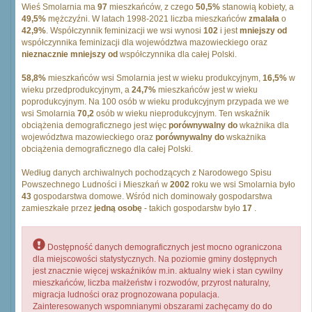
Wieś Smolarnia ma
97
mieszkańców, z czego
50,5%
stanowią kobiety, a
49,5%
mężczyźni. W latach 1998-2021 liczba mieszkańców
zmalała
o
42,9%
. Współczynnik feminizacji we wsi wynosi
102
i jest
mniejszy od
współczynnika feminizacji dla województwa mazowieckiego oraz
nieznacznie mniejszy od
współczynnika dla całej Polski.
58,8%
mieszkańców wsi Smolarnia jest w wieku produkcyjnym,
16,5%
w
wieku przedprodukcyjnym, a
24,7%
mieszkańców jest w wieku
poprodukcyjnym. Na 100 osób w wieku produkcyjnym przypada we we
wsi Smolarnia
70,2
osób w wieku nieprodukcyjnym. Ten wskaźnik
obciążenia demograficznego jest więc
porównywalny do
wkażnika dla
województwa mazowieckiego oraz
porównywalny do
wskażnika
obciążenia demograficznego dla całej Polski.
Według danych archiwalnych pochodzących z Narodowego Spisu
Powszechnego Ludności i Mieszkań w
2002
roku we wsi Smolarnia było
43
gospodarstwa domowe. Wśród nich dominowały gospodarstwa
zamieszkałe przez
jedną osobę
- takich gospodarstw było
17
.
Dostępność danych demograficznych jest mocno ograniczona
dla miejscowości statystycznych. Na poziomie gminy dostępnych
jest znacznie więcej wskaźników m.in. aktualny wiek i stan cywilny
mieszkańców, liczba małżeństw i rozwodów, przyrost naturalny,
migracja ludności oraz prognozowana populacja.
Zainteresowanych wspomnianymi obszarami zachęcamy do do