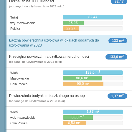
Liczba izb na 1000 ludności
82,47
(oddanych do użytkowania w 2023 roku)
82,47
Tutaj
28,53
woj. mazowieckie
22,27
Polska
2
Łączna powierzchnia użytkowa w lokalach oddanych do
133 m
użytkowania w 2023
2
Przeciętna powierzchnia użytkowa nieruchomości
133,0 m
(oddanej do użytkowania w 2023 roku)
2
133,0 m
Wieś
2
86,6 m
Mazowieckie
2
90,0 m
Cała Polska
2
Powierzchnia budynku mieszkalnego na osobę
1,37 m
(oddanego do użytkowania w 2023 roku)
2
1,37 m
Wieś
2
0,68 m
woj. mazowieckie
2
0,53 m
Cała Polska