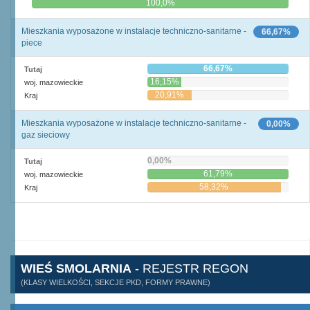
0,0%
100,0%
Mieszkania wyposażone w instalacje techniczno-sanitarne -
66,67%
piece
66,67%
Tutaj
16,15%
woj. mazowieckie
20,91%
Kraj
Mieszkania wyposażone w instalacje techniczno-sanitarne -
0,00%
gaz sieciowy
0,00%
Tutaj
61,79%
woj. mazowieckie
58,32%
Kraj
WIEŚ SMOLARNIA
- REJESTR REGON
(KLASY WIELKOŚCI, SEKCJE PKD, FORMY PRAWNE)