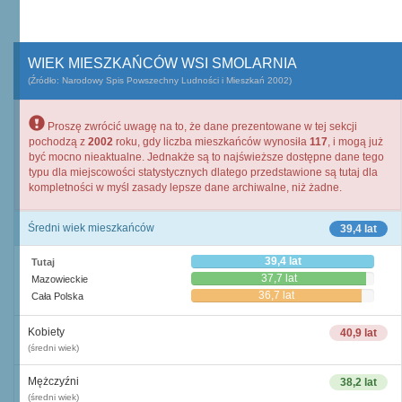
WIEK MIESZKAŃCÓW WSI SMOLARNIA
(Źródło: Narodowy Spis Powszechny Ludności i Mieszkań 2002)
Proszę zwrócić uwagę na to, że dane prezentowane w tej sekcji
pochodzą z
2002
roku, gdy liczba mieszkańców wynosiła
117
, i mogą już
być mocno nieaktualne. Jednakże są to najświeższe dostępne dane tego
typu dla miejscowości statystycznych dlatego przedstawione są tutaj dla
kompletności w myśl zasady lepsze dane archiwalne, niż żadne.
Średni wiek mieszkańców
39,4 lat
39,4 lat
Tutaj
37,7 lat
Mazowieckie
36,7 lat
Cała Polska
Kobiety
40,9 lat
(średni wiek)
Mężczyźni
38,2 lat
(średni wiek)