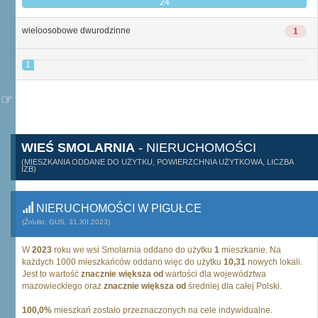
24
wieloosobowe dwurodzinne
1
1
WIEŚ SMOLARNIA
- NIERUCHOMOŚCI
(MIESZKANIA ODDANE DO UŻYTKU, POWIERZCHNIA UŻYTKOWA, LICZBA
IZB)
NIERUCHOMOŚCI W PIGUŁCE
(Źródło: GUS, 31.XII.2023)
W
2023
roku we wsi Smolarnia oddano do użytku
1
mieszkanie. Na
każdych 1000 mieszkańców oddano więc do użytku
10,31
nowych lokali.
Jest to wartość
znacznie większa od
wartości dla województwa
mazowieckiego oraz
znacznie większa od
średniej dla całej Polski.
100,0%
mieszkań zostało przeznaczonych na cele indywidualne.