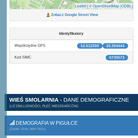
Leaflet
|
© OpenStreetMap (ODBL)
Zobacz Google Street View
Identyfikatory
Współrzędne GPS
52.032500
20.304444
Kod SIMC
0739573
WIEŚ SMOLARNIA
- DANE DEMOGRAFICZNE
(LICZBA LUDNOŚCI, PŁEĆ MIESZKAŃCÓW)
DEMOGRAFIA W PIGUŁCE
(Źródło: GUS, NSP 2021)