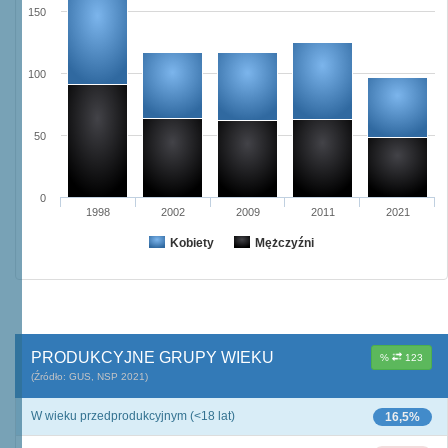
150
100
50
0
1998
2002
2009
2011
2021
Kobiety
Mężczyźni
PRODUKCYJNE GRUPY WIEKU
%
123
(Źródło: GUS, NSP 2021)
W wieku przedprodukcyjnym (<18 lat)
16,5%