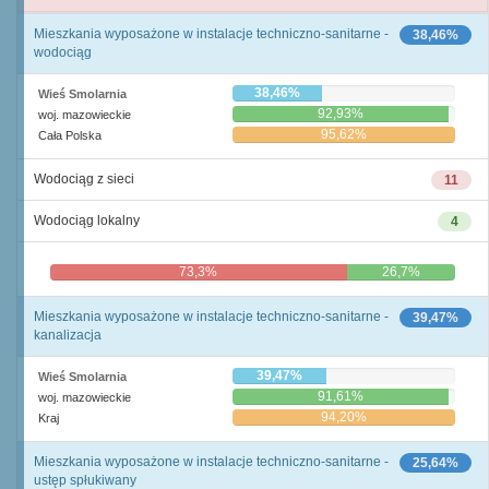
Mieszkania wyposażone w instalacje techniczno-sanitarne -
38,46%
wodociąg
38,46%
Wieś Smolarnia
92,93%
woj. mazowieckie
95,62%
Cała Polska
Wodociąg z sieci
11
Wodociąg lokalny
4
73,3%
26,7%
Mieszkania wyposażone w instalacje techniczno-sanitarne -
39,47%
kanalizacja
39,47%
Wieś Smolarnia
91,61%
woj. mazowieckie
94,20%
Kraj
Mieszkania wyposażone w instalacje techniczno-sanitarne -
25,64%
ustęp spłukiwany