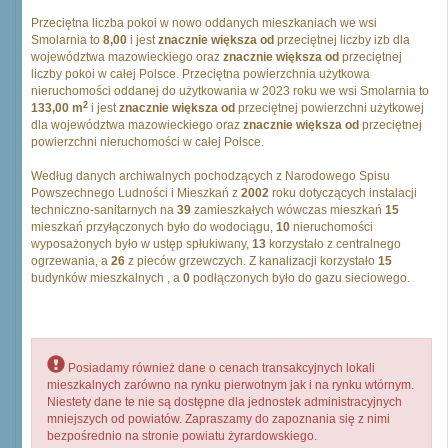
Przeciętna liczba pokoi w nowo oddanych mieszkaniach we wsi
Smolarnia to
8,00
i jest
znacznie większa od
przeciętnej liczby izb dla
województwa mazowieckiego oraz
znacznie większa od
przeciętnej
liczby pokoi w całej Polsce. Przeciętna powierzchnia użytkowa
nieruchomości oddanej do użytkowania w 2023 roku we wsi Smolarnia to
2
133,00 m
i jest
znacznie większa od
przeciętnej powierzchni użytkowej
dla województwa mazowieckiego oraz
znacznie większa od
przeciętnej
powierzchni nieruchomości w całej Polsce.
Według danych archiwalnych pochodzących z Narodowego Spisu
Powszechnego Ludności i Mieszkań z
2002
roku dotyczących instalacji
techniczno-sanitarnych na
39
zamieszkałych wówczas mieszkań
15
mieszkań przyłączonych było do wodociągu,
10
nieruchomości
wyposażonych było w ustęp spłukiwany,
13
korzystało z centralnego
ogrzewania, a
26
z pieców grzewczych. Z kanalizacji korzystało
15
budynków mieszkalnych , a
0
podłączonych było do gazu sieciowego.
Posiadamy również dane o cenach transakcyjnych lokali
mieszkalnych zarówno na rynku pierwotnym jak i na rynku wtórnym.
Niestety dane te nie są dostępne dla jednostek administracyjnych
mniejszych od powiatów. Zapraszamy do zapoznania się z nimi
bezpośrednio na stronie powiatu żyrardowskiego.