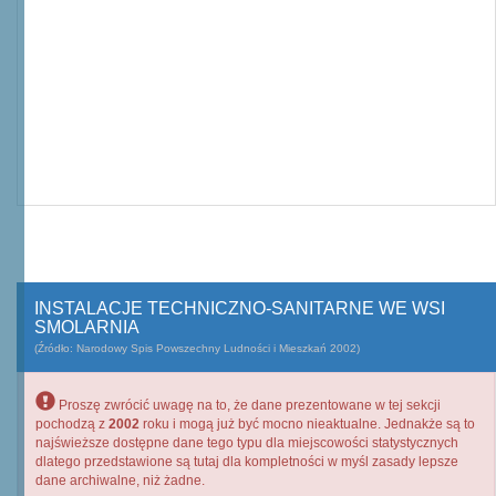
INSTALACJE TECHNICZNO-SANITARNE WE WSI
SMOLARNIA
(Źródło: Narodowy Spis Powszechny Ludności i Mieszkań 2002)
Proszę zwrócić uwagę na to, że dane prezentowane w tej sekcji
pochodzą z
2002
roku i mogą już być mocno nieaktualne. Jednakże są to
najświeższe dostępne dane tego typu dla miejscowości statystycznych
dlatego przedstawione są tutaj dla kompletności w myśl zasady lepsze
dane archiwalne, niż żadne.