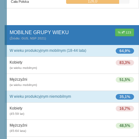
126,0
Cała Polska
MOBILNE GRUPY WIEKU
%
123
(Źródło: GUS, NSP 2021)
W wieku produkcyjnym mobilnym (18-44 lata)
64,9%
Kobiety
83,3%
(w wieku mobilnym)
Mężczyźni
51,5%
(w wieku mobilnym)
W wieku produkcyjnym niemobilnym
35,1%
Kobiety
16,7%
(45-59 lat)
Mężczyźni
48,5%
(45-64 lata)