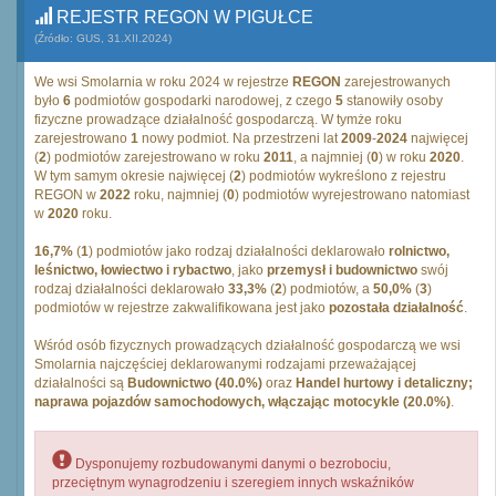
REJESTR REGON W PIGUŁCE
(Źródło: GUS, 31.XII.2024)
We wsi Smolarnia w roku 2024 w rejestrze
REGON
zarejestrowanych
było
6
podmiotów gospodarki narodowej, z czego
5
stanowiły osoby
fizyczne prowadzące działalność gospodarczą. W tymże roku
zarejestrowano
1
nowy podmiot. Na przestrzeni lat
2009
-
2024
najwięcej
(
2
) podmiotów zarejestrowano w roku
2011
, a najmniej (
0
) w roku
2020
.
W tym samym okresie najwięcej (
2
) podmiotów wykreślono z rejestru
REGON w
2022
roku, najmniej (
0
) podmiotów wyrejestrowano natomiast
w
2020
roku.
16,7%
(
1
) podmiotów jako rodzaj działalności deklarowało
rolnictwo,
leśnictwo, łowiectwo i rybactwo
, jako
przemysł i budownictwo
swój
rodzaj działalności deklarowało
33,3%
(
2
) podmiotów, a
50,0%
(
3
)
podmiotów w rejestrze zakwalifikowana jest jako
pozostała działalność
.
Wśród osób fizycznych prowadzących działalność gospodarczą we wsi
Smolarnia najczęściej deklarowanymi rodzajami przeważającej
działalności są
Budownictwo (40.0%)
oraz
Handel hurtowy i detaliczny;
naprawa pojazdów samochodowych, włączając motocykle (20.0%)
.
Dysponujemy rozbudowanymi danymi o bezrobociu,
przeciętnym wynagrodzeniu i szeregiem innych wskaźników