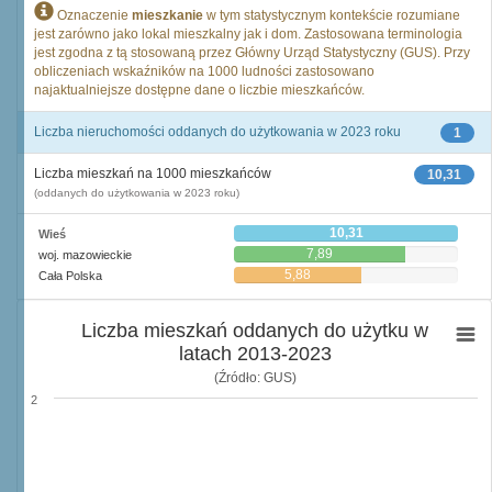
Oznaczenie
mieszkanie
w tym statystycznym kontekście rozumiane
jest zarówno jako lokal mieszkalny jak i dom. Zastosowana terminologia
jest zgodna z tą stosowaną przez Główny Urząd Statystyczny (GUS). Przy
obliczeniach wskaźników na 1000 ludności zastosowano
najaktualniejsze dostępne dane o liczbie mieszkańców.
Liczba nieruchomości oddanych do użytkowania w 2023 roku
1
Liczba mieszkań na 1000 mieszkańców
10,31
(oddanych do użytkowania w 2023 roku)
10,31
Wieś
7,89
woj. mazowieckie
5,88
Cała Polska
Liczba mieszkań oddanych do użytku w
latach 2013-2023
(Źródło: GUS)
2