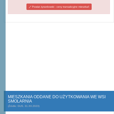
Powiat żyrardowski - ceny transakcyjne mieszkań
MIESZKANIA ODDANE DO UŻYTKOWANIA WE WSI
SMOLARNIA
(Źródło: GUS, 31.XII.2023)