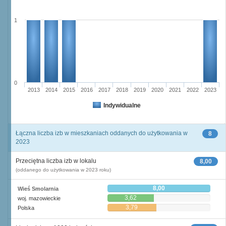
1
0
2013
2014
2015
2016
2017
2018
2019
2020
2021
2022
2023
Indywidualne
Łączna liczba izb w mieszkaniach oddanych do użytkowania w
8
2023
Przeciętna liczba izb w lokalu
8,00
(oddanego do użytkowania w 2023 roku)
8,00
Wieś Smolarnia
3,62
woj. mazowieckie
3,79
Polska