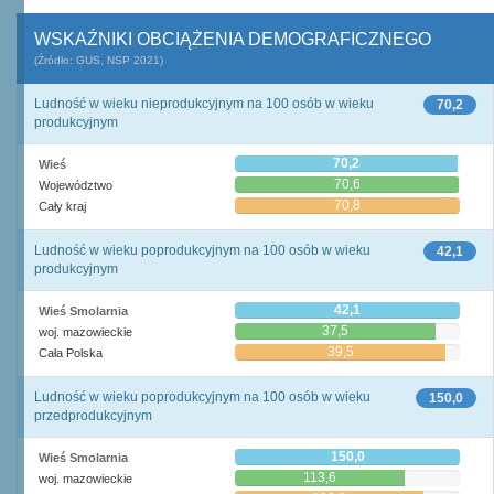
WSKAŹNIKI OBCIĄŻENIA DEMOGRAFICZNEGO
(Źródło: GUS, NSP 2021)
Ludność w wieku nieprodukcyjnym na 100 osób w wieku
70,2
produkcyjnym
70,2
Wieś
70,6
Województwo
70,8
Cały kraj
Ludność w wieku poprodukcyjnym na 100 osób w wieku
42,1
produkcyjnym
42,1
Wieś Smolarnia
37,5
woj. mazowieckie
39,5
Cała Polska
Ludność w wieku poprodukcyjnym na 100 osób w wieku
150,0
przedprodukcyjnym
150,0
Wieś Smolarnia
113,6
woj. mazowieckie