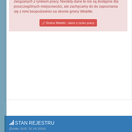
związanych z rynkiem pracy. Niestety dane te nie są dostępne dla
poszczególnych miejscowości, ale zachęcamy do do zapoznania
się z nimi bezpośrednio na stronie gminy Wiskitki.
Gmina Wiskitki - dane o rynku pracy
STAN REJESTRU
(Źródło: GUS, 31.XII.2024)