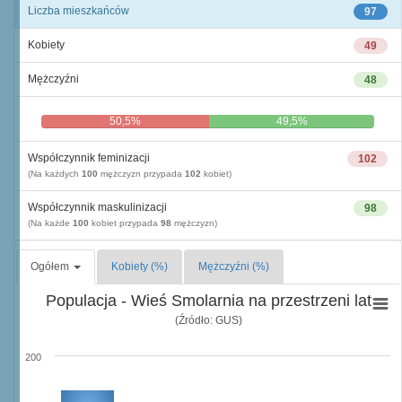
Liczba mieszkańców
97
Kobiety
49
Mężczyźni
48
50,5%
49,5%
Współczynnik feminizacji
102
(Na każdych
100
mężczyzn przypada
102
kobiet)
Współczynnik maskulinizacji
98
(Na każde
100
kobiet przypada
98
mężczyzn)
Ogółem
Kobiety (%)
Mężczyźni (%)
Populacja - Wieś Smolarnia na przestrzeni lat
(Źródło: GUS)
200