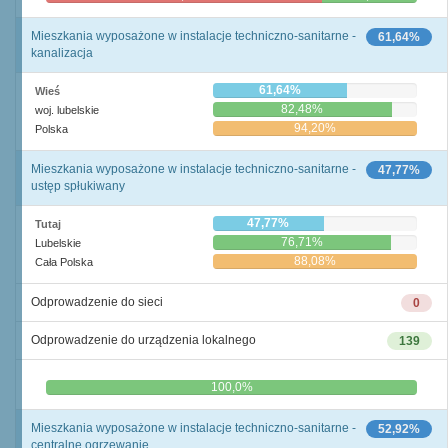
Mieszkania wyposażone w instalacje techniczno-sanitarne -
61,64%
kanalizacja
61,64%
Wieś
82,48%
woj. lubelskie
94,20%
Polska
Mieszkania wyposażone w instalacje techniczno-sanitarne -
47,77%
ustęp spłukiwany
47,77%
Tutaj
76,71%
Lubelskie
88,08%
Cała Polska
Odprowadzenie do sieci
0
Odprowadzenie do urządzenia lokalnego
139
0,0%
100,0%
Mieszkania wyposażone w instalacje techniczno-sanitarne -
52,92%
centralne ogrzewanie