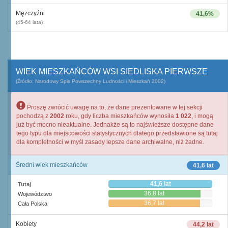
Mężczyźni
41,6%
(45-64 lata)
WIEK MIESZKAŃCÓW WSI SIEDLISKA PIERWSZE
(Źródło: Narodowy Spis Powszechny Ludności i Mieszkań 2002)
Proszę zwrócić uwagę na to, że dane prezentowane w tej sekcji
pochodzą z
2002
roku, gdy liczba mieszkańców wynosiła
1 022
, i mogą
już być mocno nieaktualne. Jednakże są to najświeższe dostępne dane
tego typu dla miejscowości statystycznych dlatego przedstawione są tutaj
dla kompletności w myśl zasady lepsze dane archiwalne, niż żadne.
Średni wiek mieszkańców
41,6 lat
41,6 lat
Tutaj
36,8 lat
Województwo
36,7 lat
Cała Polska
Kobiety
44,2 lat