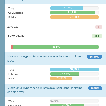
52,92%
Tutaj
71,78%
woj. lubelskie
77,80%
Polska
Zbiorcze
3
Indywidualne
151
1,9%
98,1%
Mieszkania wyposażone w instalacje techniczno-sanitarne -
46,39%
piece
46,39%
Tutaj
27,58%
Lubelskie
20,91%
Polska
Mieszkania wyposażone w instalacje techniczno-sanitarne -
0,00%
gaz sieciowy
0,00%
Wieś
40,39%
woj. lubelskie