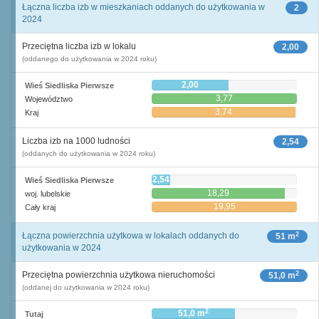
Łączna liczba izb w mieszkaniach oddanych do użytkowania w
2
2024
Przeciętna liczba izb w lokalu
2,00
(oddanego do użytkowania w 2024 roku)
2,00
Wieś Siedliska Pierwsze
3,77
Województwo
3,74
Kraj
Liczba izb na 1000 ludności
2,54
(oddanych do użytkowania w 2024 roku)
2,54
Wieś Siedliska Pierwsze
18,29
woj. lubelskie
19,95
Cały kraj
2
Łączna powierzchnia użytkowa w lokalach oddanych do
51 m
użytkowania w 2024
2
Przeciętna powierzchnia użytkowa nieruchomości
51,0 m
(oddanej do użytkowania w 2024 roku)
2
51,0 m
Tutaj