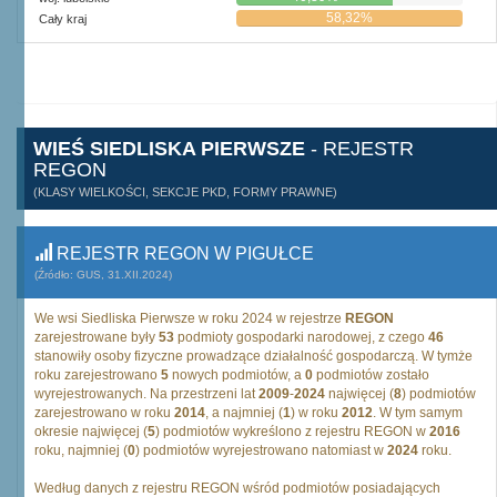
58,32%
Cały kraj
WIEŚ SIEDLISKA PIERWSZE
- REJESTR
REGON
(KLASY WIELKOŚCI, SEKCJE PKD, FORMY PRAWNE)
REJESTR REGON W PIGUŁCE
(Źródło: GUS, 31.XII.2024)
We wsi Siedliska Pierwsze w roku 2024 w rejestrze
REGON
zarejestrowane były
53
podmioty gospodarki narodowej, z czego
46
stanowiły osoby fizyczne prowadzące działalność gospodarczą. W tymże
roku zarejestrowano
5
nowych podmiotów, a
0
podmiotów zostało
wyrejestrowanych. Na przestrzeni lat
2009
-
2024
najwięcej (
8
) podmiotów
zarejestrowano w roku
2014
, a najmniej (
1
) w roku
2012
. W tym samym
okresie najwięcej (
5
) podmiotów wykreślono z rejestru REGON w
2016
roku, najmniej (
0
) podmiotów wyrejestrowano natomiast w
2024
roku.
Według danych z rejestru REGON wśród podmiotów posiadających