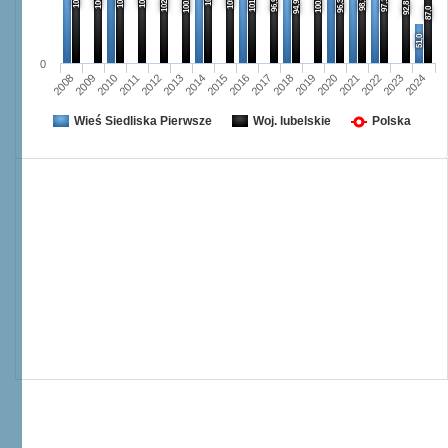
102,5
101,7
100,5
100,7
98,1
96,9
97,1
96,3
94,9
92,8
87,0
51,0
0
2008
2009
2010
2011
2012
2013
2014
2015
2016
2017
2018
2019
2020
2021
2022
2023
2024
Wieś Siedliska Pierwsze
Woj. lubelskie
Polska