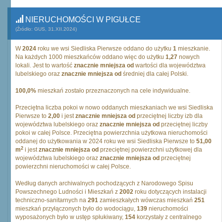
NIERUCHOMOŚCI W PIGUŁCE
(Źródło: GUS, 31.XII.2024)
W
2024
roku we wsi Siedliska Pierwsze oddano do użytku
1
mieszkanie.
Na każdych 1000 mieszkańców oddano więc do użytku
1,27
nowych
lokali. Jest to wartość
znacznie mniejsza od
wartości dla województwa
lubelskiego oraz
znacznie mniejsza od
średniej dla całej Polski.
100,0%
mieszkań zostało przeznaczonych na cele indywidualne.
Przeciętna liczba pokoi w nowo oddanych mieszkaniach we wsi Siedliska
Pierwsze to
2,00
i jest
znacznie mniejsza od
przeciętnej liczby izb dla
województwa lubelskiego oraz
znacznie mniejsza od
przeciętnej liczby
pokoi w całej Polsce. Przeciętna powierzchnia użytkowa nieruchomości
oddanej do użytkowania w 2024 roku we wsi Siedliska Pierwsze to
51,00
2
m
i jest
znacznie mniejsza od
przeciętnej powierzchni użytkowej dla
województwa lubelskiego oraz
znacznie mniejsza od
przeciętnej
powierzchni nieruchomości w całej Polsce.
Według danych archiwalnych pochodzących z Narodowego Spisu
Powszechnego Ludności i Mieszkań z
2002
roku dotyczących instalacji
techniczno-sanitarnych na
291
zamieszkałych wówczas mieszkań
251
mieszkań przyłączonych było do wodociągu,
139
nieruchomości
wyposażonych było w ustęp spłukiwany,
154
korzystały z centralnego