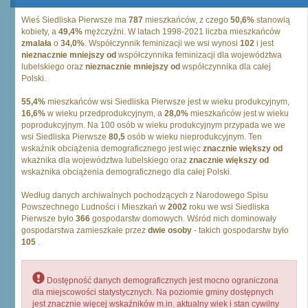
Wieś Siedliska Pierwsze ma
787
mieszkańców, z czego
50,6%
stanowią
kobiety, a
49,4%
mężczyźni. W latach 1998-2021 liczba mieszkańców
zmalała
o
34,0%
. Współczynnik feminizacji we wsi wynosi
102
i jest
nieznacznie mniejszy od
współczynnika feminizacji dla województwa
lubelskiego oraz
nieznacznie mniejszy od
współczynnika dla całej
Polski.
55,4%
mieszkańców wsi Siedliska Pierwsze jest w wieku produkcyjnym,
16,6%
w wieku przedprodukcyjnym, a
28,0%
mieszkańców jest w wieku
poprodukcyjnym. Na 100 osób w wieku produkcyjnym przypada we we
wsi Siedliska Pierwsze
80,5
osób w wieku nieprodukcyjnym. Ten
wskaźnik obciążenia demograficznego jest więc
znacznie większy od
wkażnika dla województwa lubelskiego oraz
znacznie większy od
wskażnika obciążenia demograficznego dla całej Polski.
Według danych archiwalnych pochodzących z Narodowego Spisu
Powszechnego Ludności i Mieszkań w
2002
roku we wsi Siedliska
Pierwsze było
366
gospodarstw domowych. Wśród nich dominowały
gospodarstwa zamieszkałe przez
dwie osoby
- takich gospodarstw było
105
.
Dostępność danych demograficznych jest mocno ograniczona
dla miejscowości statystycznych. Na poziomie gminy dostępnych
jest znacznie więcej wskaźników m.in. aktualny wiek i stan cywilny