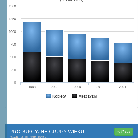
1500
1250
1000
750
500
250
0
1998
2002
2009
2011
2021
Kobiety
Mężczyźni
PRODUKCYJNE GRUPY WIEKU
%
123
(Źródło: GUS, NSP 2021)