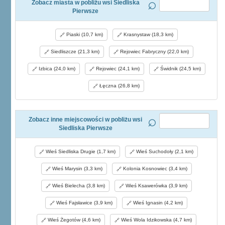
Zobacz miasta w pobliżu wsi Siedliska
Pierwsze
Piaski (10,7 km)
Krasnystaw (18,3 km)
Siedliszcze (21,3 km)
Rejowiec Fabryczny (22,0 km)
Izbica (24,0 km)
Rejowiec (24,1 km)
Świdnik (24,5 km)
Łęczna (26,8 km)
Zobacz inne miejscowości w pobliżu wsi
Siedliska Pierwsze
Wieś Siedliska Drugie (1,7 km)
Wieś Suchodoły (2,1 km)
Wieś Marysin (3,3 km)
Kolonia Kosnowiec (3,4 km)
Wieś Bielecha (3,8 km)
Wieś Ksawerówka (3,9 km)
Wieś Fajsławice (3,9 km)
Wieś Ignasin (4,2 km)
Wieś Żegotów (4,6 km)
Wieś Wola Idzikowska (4,7 km)