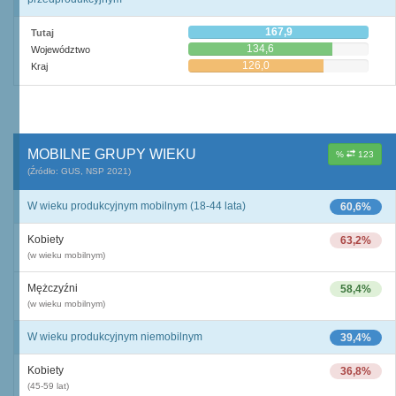
167,9
Tutaj
134,6
Województwo
126,0
Kraj
MOBILNE GRUPY WIEKU
%
123
(Źródło: GUS, NSP 2021)
W wieku produkcyjnym mobilnym (18-44 lata)
60,6%
Kobiety
63,2%
(w wieku mobilnym)
Mężczyźni
58,4%
(w wieku mobilnym)
W wieku produkcyjnym niemobilnym
39,4%
Kobiety
36,8%
(45-59 lat)