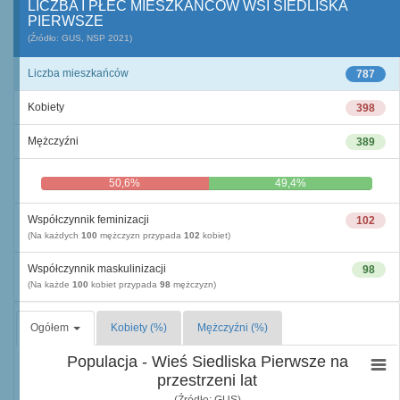
LICZBA I PŁEĆ MIESZKAŃCÓW WSI SIEDLISKA
PIERWSZE
(Źródło: GUS, NSP 2021)
Liczba mieszkańców
787
Kobiety
398
Mężczyźni
389
50,6%
49,4%
Współczynnik feminizacji
102
(Na każdych
100
mężczyzn przypada
102
kobiet)
Współczynnik maskulinizacji
98
(Na każde
100
kobiet przypada
98
mężczyzn)
Ogółem
Kobiety (%)
Mężczyźni (%)
Populacja - Wieś Siedliska Pierwsze na
przestrzeni lat
(Źródło: GUS)