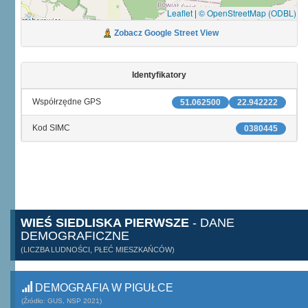
Leaflet
|
© OpenStreetMap (ODBL)
Zobacz Google Street View
Identyfikatory
Współrzędne GPS
51.062500
22.942222
Kod SIMC
0380445
WIEŚ SIEDLISKA PIERWSZE
- DANE
DEMOGRAFICZNE
(LICZBA LUDNOŚCI, PŁEĆ MIESZKAŃCÓW)
DEMOGRAFIA W PIGUŁCE
(Źródło: GUS, NSP 2021)