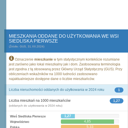
MIESZKANIA ODDANE DO UŻYTKOWANIA WE WSI
SIEDLISKA PIERWSZE
(Źródło: GUS, 31.XII.2024)
Oznaczenie
mieszkanie
w tym statystycznym kontekście rozumiane
jest zarówno jako lokal mieszkalny jak i dom. Zastosowana terminologia
jest zgodna z tą stosowaną przez Główny Urząd Statystyczny (GUS). Przy
obliczeniach wskaźników na 1000 ludności zastosowano
najaktualniejsze dostępne dane o liczbie mieszkańców.
Liczba nieruchomości oddanych do użytkowania w 2024 roku
1
Liczba mieszkań na 1000 mieszkańców
1,27
(oddanych do użytkowania w 2024 roku)
1,27
Wieś Siedliska Pierwsze
4,85
Województwo
5,33
Polska