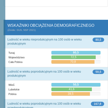
WSKAŹNIKI OBCIĄŻENIA DEMOGRAFICZNEGO
(Źródło: GUS, NSP 2021)
Ludność w wieku nieprodukcyjnym na 100 osób w wieku
80,5
produkcyjnym
80,5
Tutaj
72,5
Województwo
70,8
Cała Polska
Ludność w wieku poprodukcyjnym na 100 osób w wieku
50,5
produkcyjnym
50,5
Wieś
41,6
Lubelskie
39,5
Polska
Ludność w wieku poprodukcyjnym na 100 osób w wieku
167,9
przedprodukcyjnym