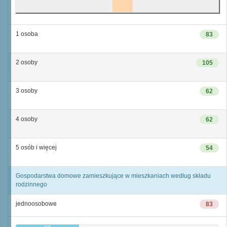
1 osoba
83
2 osoby
105
3 osoby
62
4 osoby
62
5 osób i więcej
54
Gospodarstwa domowe zamieszkujące w mieszkaniach według składu
rodzinnego
jednoosobowe
83