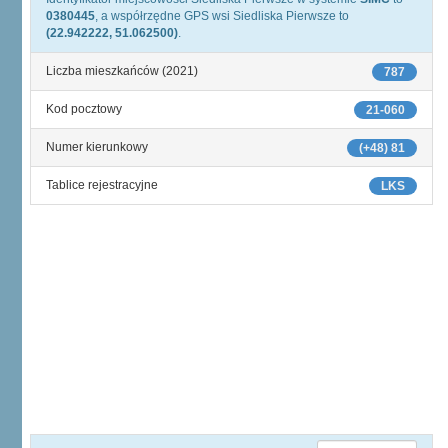
0380445
, a współrzędne GPS wsi Siedliska Pierwsze to
(22.942222, 51.062500)
.
Liczba mieszkańców (2021)
787
Kod pocztowy
21-060
Numer kierunkowy
(+48) 81
Tablice rejestracyjne
LKS