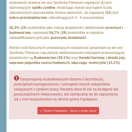
osobowość prawną we wsi Siedliska Pierwsze najwięcej (
1
) jest
stanowiących
spólki cywilne
. Analizując rejestr pod kątem liczby
zatrudnionych pracowników można stwierdzić, że najwięcej (
52
) jest
mikro-przedsiębiorstw
, zatrudniających 0 - 9 pracowników.
45,3%
(
24
) podmiotów jako rodzaj działalności deklarowało
przemysł i
budownictwo
, natomiast
54,7%
(
29
) podmiotów w rejestrze
zakwalifikowana jest jako
pozostała działalność
.
Wśród osób fizycznych prowadzących działalność gospodarczą we wsi
Siedliska Pierwsze najczęściej deklarowanymi rodzajami przeważającej
działalności są
Budownictwo (39.1%)
oraz
Handel hurtowy i detaliczny;
naprawa pojazdów samochodowych, włączając motocykle (15.2%)
.
Dysponujemy rozbudowanymi danymi o bezrobociu,
przeciętnym wynagrodzeniu i szeregiem innych wskaźników
związanych z rynkiem pracy. Niestety dane te nie są dostępne dla
poszczególnych miejscowości, ale zachęcamy do do zapoznania
się z nimi bezpośrednio na stronie gminy Fajsławice.
Gmina Fajsławice - dane o rynku pracy