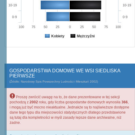
10-19
10-19
0-9
0-9
100
75
50
25
0
25
50
75
100
Kobiety
Mężczyźni
GOSPODARSTWA DOMOWE WE WSI SIEDLISKA
PIERWSZE
(Źródło: Narodowy Spis Powszechny Ludności i Mieszkań 2002)
Proszę zwrócić uwagę na to, że dane prezentowane w tej sekcji
pochodzą z
2002
roku, gdy liczba gospodarstw domowych wynosiła
366
,
i mogą już być mocno nieaktualne. Jednakże są to najświeższe dostępne
dane tego typu dla miejscowości statystycznych dlatego przedstawione
są tutaj dla kompletności w myśl zasady lepsze dane archiwalne, niż
żadne.