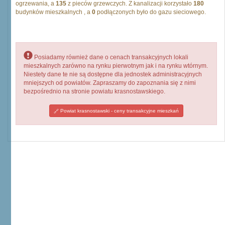
ogrzewania, a
135
z pieców grzewczych. Z kanalizacji korzystało
180
budynków mieszkalnych , a
0
podłączonych było do gazu sieciowego.
Posiadamy również dane o cenach transakcyjnych lokali
mieszkalnych zarówno na rynku pierwotnym jak i na rynku wtórnym.
Niestety dane te nie są dostępne dla jednostek administracyjnych
mniejszych od powiatów. Zapraszamy do zapoznania się z nimi
bezpośrednio na stronie powiatu krasnostawskiego.
Powiat krasnostawski - ceny transakcyjne mieszkań