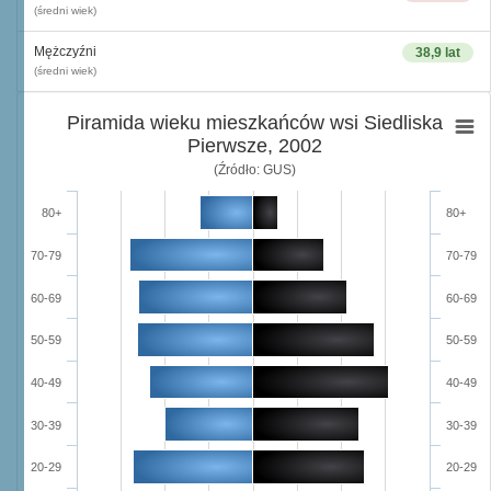
(średni wiek)
Mężczyźni
38,9 lat
(średni wiek)
Piramida wieku mieszkańców wsi Siedliska
Pierwsze, 2002
(Źródło: GUS)
80+
80+
70-79
70-79
60-69
60-69
50-59
50-59
40-49
40-49
30-39
30-39
20-29
20-29