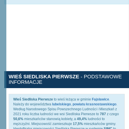
WIEŚ SIEDLISKA PIERWSZE
- PODSTAWOWE
INFORMACJE
Wieś Siedliska Pierwsze
to wieś leżąca w gminie
Fajsławice
.
Należy do województwa
lubelskiego
,
powiatu krasnostawskiego
.
Według Narodowego Spisu Powszechnego Ludności i Mieszkań z
2021 roku liczba ludności we wsi Siedliska Pierwsze to
787
z czego
50,6%
mieszkańców stanowią kobiety, a
49,4%
ludności to
mężczyźni. Miejscowość zamieszkuje
17,5%
mieszkańców gminy.
Identyfikator miejscowości Siedliska Pierwsze w systemie
SIMC
to