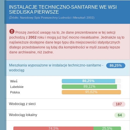
INSTALACJE TECHNICZNO-SANITARNE WE WSI
SIEDLISKA PIERWSZE
(Źródło: Narodowy Spis Powszechny Ludności i Mieszkań 2002)
Proszę zwrócić uwagę na to, że dane prezentowane w tej sekcji
pochodzą z
2002
roku i mogą już być mocno nieaktualne. Jednakże są to
najświeższe dostępne dane tego typu dla miejscowości statystycznych
dlatego przedstawione są tutaj dla kompletności w myśl zasady lepsze
dane archiwalne, niż żadne.
Mieszkania wyposażone w instalacje techniczno-sanitarne -
86,25%
wodociąg
86,25%
Wieś
89,11%
Lubelskie
95,62%
Polska
Wodociąg z sieci
187
Wodociąg lokalny
64
74,5%
25,5%