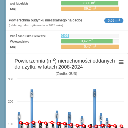
2
87,0 m
woj. lubelskie
2
89,2 m
Kraj
2
Powierzchnia budynku mieszkalnego na osobę
0,06 m
(oddanego do użytkowania w 2024 roku)
0,06
Wieś Siedliska Pierwsze
2
m
2
0,42 m
Województwo
2
0,47 m
Kraj
2
Powierzchnia (m
) nieruchomości oddanych
do użytku w latach 2008-2024
(Źródło: GUS)
300
257,0
254,0
200
159,0
154,0
153,0
147,7
136,0
127,0
100
109,7
107,6
107,7
107,7
106,2
105,4