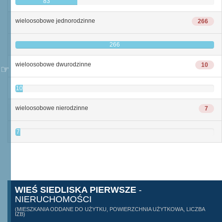
83
wieloosobowe jednorodzinne
266
266
wieloosobowe dwurodzinne
10
10
wieloosobowe nierodzinne
7
7
WIEŚ SIEDLISKA PIERWSZE
-
NIERUCHOMOŚCI
(MIESZKANIA ODDANE DO UŻYTKU, POWIERZCHNIA UŻYTKOWA, LICZBA
IZB)