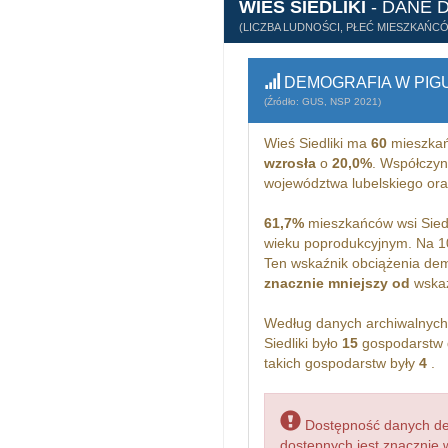
WIEŚ SIEDLIKI
- DANE 
(LICZBA LUDNOŚCI, PŁEĆ MIESZKAŃC
DEMOGRAFIA W PIG
(Źródło: GUS, NSP 2021)
Wieś Siedliki ma
60
mieszkań
wzrosła
o
20,0%
. Współczyn
województwa lubelskiego or
61,7%
mieszkańców wsi Siedl
wieku poprodukcyjnym. Na 1
Ten wskaźnik obciążenia dem
znacznie mniejszy od
wskaż
Według danych archiwalnyc
Siedliki było
15
gospodarstw 
takich gospodarstw były
4
.
Dostępność danych dem
dostępnych jest znacznie 