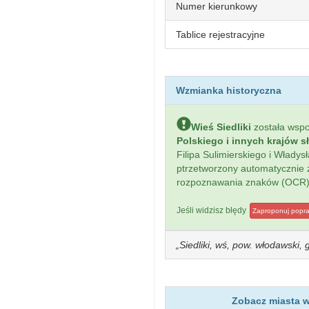
Numer kierunkowy
Tablice rejestracyjne
Wzmianka historyczna
Wieś Siedliki
została wsp
Polskiego i innych krajów s
Filipa Sulimierskiego i Włady
ptrzetworzony automatycznie
rozpoznawania znaków (OCR)
Jeśli widzisz błędy
Zaproponuj popr
Siedliki, wś, pow. włodawski
Zobacz miasta w 