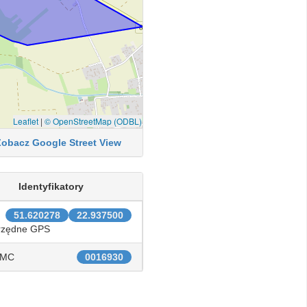
Leaflet
|
© OpenStreetMap (ODBL)
Zobacz Google Street View
Identyfikatory
51.620278
22.937500
rzędne GPS
IMC
0016930