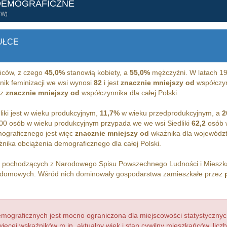
DEMOGRAFICZNE
ÓW)
UŁCE
ców, z czego
45,0%
stanowią kobiety, a
55,0%
mężczyźni. W latach 1
nik feminizacji we wsi wynosi
82
i jest
znacznie mniejszy od
współczyn
az
znacznie mniejszy od
współczynnika dla całej Polski.
iki jest w wieku produkcyjnym,
11,7%
w wieku przedprodukcyjnym, a
2
00 osób w wieku produkcyjnym przypada we we wsi Siedliki
62,2
osób w
ograficznego jest więc
znacznie mniejszy od
wkażnika dla województ
nika obciążenia demograficznego dla całej Polski.
h pochodzących z Narodowego Spisu Powszechnego Ludności i Miesz
domowych. Wśród nich dominowały gospodarstwa zamieszkałe przez
ograficznych jest mocno ograniczona dla miejscowości statystycznyc
więcej wskaźników m.in. aktualny wiek i stan cywilny mieszkańców, lic