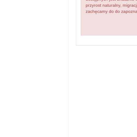
przyrost naturalny, migr
zachęcamy do do zapoznan