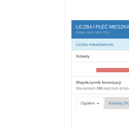
LICZBA I PŁEĆ MIESZK
(Źródło: GUS, NSP 2021)
Liczba mieszkańców
Kobiety
Współczynnik feminizacji
(Na każdych
100
mężczyzn przy
Ogółem
Kobiety (%