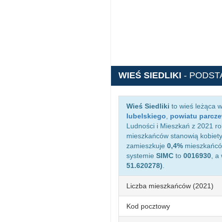
WIEŚ SIEDLIKI
- PODS
Wieś Siedliki
to wieś leżąca 
lubelskiego
,
powiatu parcz
Ludności i Mieszkań z 2021 rok
mieszkańców stanowią kobiety
zamieszkuje
0,4%
mieszkańców 
systemie
SIMC
to
0016930
, a
51.620278)
.
Liczba mieszkańców (2021)
Kod pocztowy