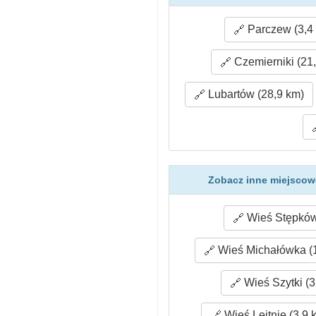
Parczew (3,4
Czemierniki (21
Lubartów (28,9 km)
Zobacz inne miejscowo
Wieś Stępków
Wieś Michałówka (1
Wieś Szytki (3
Wieś Leitnie (3,9 