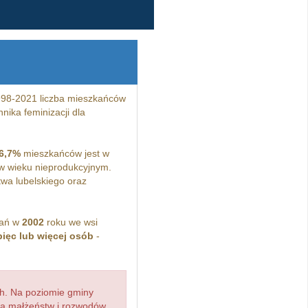
998-2021 liczba mieszkańców
nika feminizacji dla
6,7%
mieszkańców jest w
 wieku nieprodukcyjnym.
wa lubelskiego oraz
kań w
2002
roku we wsi
pięc lub więcej osób
-
h. Na poziomie gminy
zba małżeństw i rozwodów,