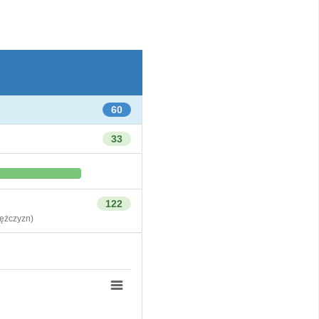
60
33
122
żczyzn)