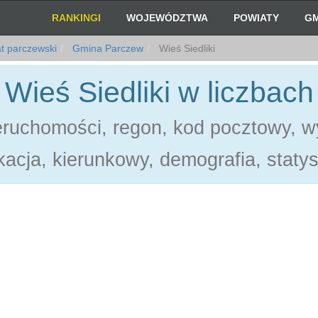
RANKINGI
WOJEWÓDZTWA
POWIATY
GM
t parczewski
Gmina Parczew
Wieś Siedliki
Wieś Siedliki w liczbach
eruchomości, regon, kod pocztowy, w
acja, kierunkowy, demografia, statys