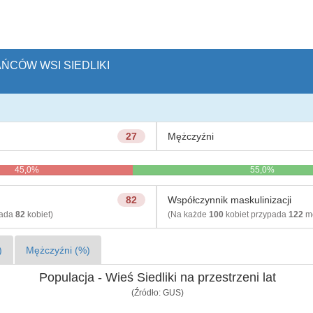
AŃCÓW WSI SIEDLIKI
27
Mężczyźni
45,0%
55,0%
82
Współczynnik maskulinizacji
pada
82
kobiet)
(Na każde
100
kobiet przypada
122
mę
)
Mężczyźni (%)
Populacja - Wieś Siedliki na przestrzeni lat
(Źródło: GUS)