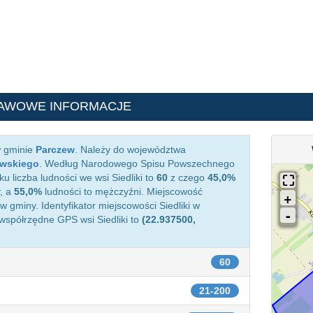
TAWOWE INFORMACJE
w gminie
Parczew
. Należy do województwa
ewskiego
. Według Narodowego Spisu Powszechnego
u liczba ludności we wsi Siedliki to
60
z czego
45,0%
, a
55,0%
ludności to mężczyźni. Miejscowość
gminy. Identyfikator miejscowości Siedliki w
 współrzędne GPS wsi Siedliki to
(22.937500,
60
21-200