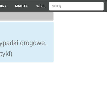
INY
MIASTA
WSIE
ypadki drogowe,
tyki)