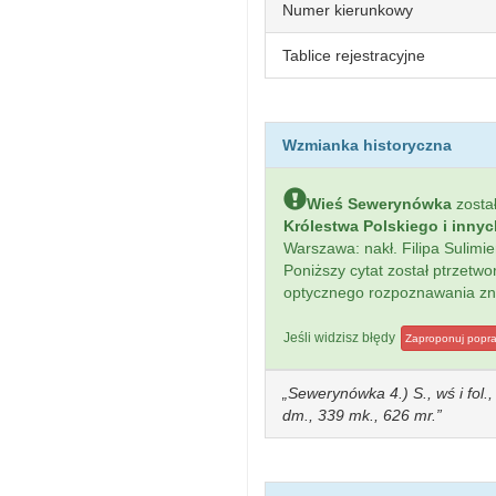
Numer kierunkowy
Tablice rejestracyjne
Wzmianka historyczna
Wieś Sewerynówka
zosta
Królestwa Polskiego i inny
Warszawa: nakł. Filipa Sulim
Poniższy cytat został ptrzet
optycznego rozpoznawania z
Jeśli widzisz błędy
Zaproponuj popr
Sewerynówka 4.) S., wś i fol.
dm., 339 mk., 626 mr.