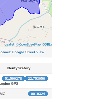
Leaflet
|
© OpenStreetMap (ODBL)
Zobacz Google Street View
Identyfikatory
51.590278
22.753056
rzędne GPS
IMC
0019324