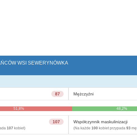
ZKAŃCÓW WSI SEWERYNÓWKA
87
Mężczyźni
51,8%
48,2%
107
Współczynnik maskulinizacji
pada
107
kobiet)
(Na każde
100
kobiet przypada
93
męż