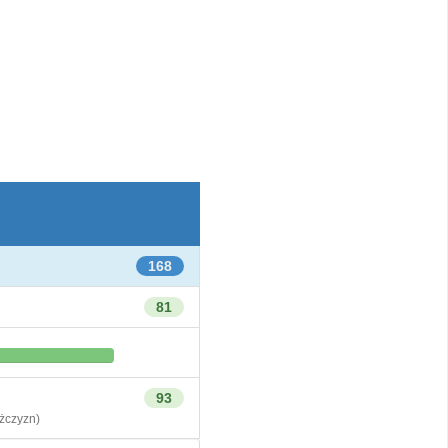
168
81
93
czyzn)