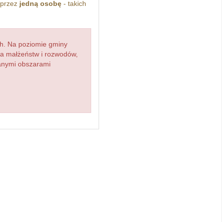
 przez
jedną osobę
- takich
h. Na poziomie gminy
zba małżeństw i rozwodów,
ianymi obszarami