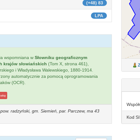
(+48) 83
LPA
ła wspomniana w
Słowniku geograficznym
ch krajów słowiańskich
(Tom X, strona 461),
ierskiego i Władysława Walewskiego, 1880-1914.
worzony automatycznie za pomocą oprogramowania
naków (OCR).
awkę
Współ
, pow. radzyński, gm. Siemień, par. Parczew, ma 43
Kod S