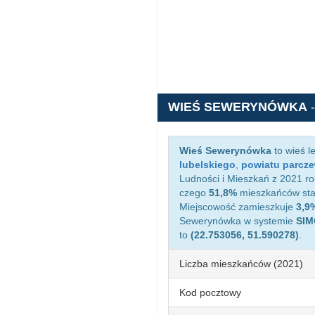
WIEŚ SEWERYNÓWKA
Wieś Sewerynówka
to wieś l
lubelskiego
,
powiatu parcz
Ludności i Mieszkań z 2021 r
czego
51,8%
mieszkańców sta
Miejscowość zamieszkuje
3,9
Sewerynówka w systemie
SIM
to
(22.753056, 51.590278)
.
Liczba mieszkańców (2021)
Kod pocztowy