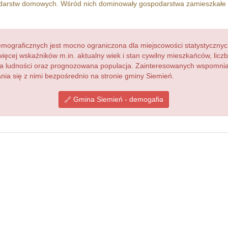
arstw domowych. Wśród nich dominowały gospodarstwa zamieszkałe
ograficznych jest mocno ograniczona dla miejscowości statystycznyc
więcej wskaźników m.in. aktualny wiek i stan cywilny mieszkańców, lic
acja ludności oraz prognozowana populacja. Zainteresowanych wspomn
a się z nimi bezpośrednio na stronie gminy Siemień.
Gmina Siemień - demogafia