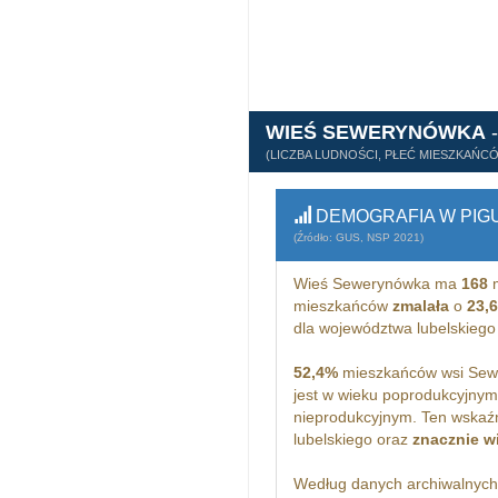
WIEŚ SEWERYNÓWKA
(LICZBA LUDNOŚCI, PŁEĆ MIESZKAŃC
DEMOGRAFIA W PIG
(Źródło: GUS, NSP 2021)
Wieś Sewerynówka ma
168
m
mieszkańców
zmalała
o
23,
dla województwa lubelskiego
52,4%
mieszkańców wsi Sewe
jest w wieku poprodukcyjny
nieprodukcyjnym. Ten wskaźn
lubelskiego oraz
znacznie w
Według danych archiwalnyc