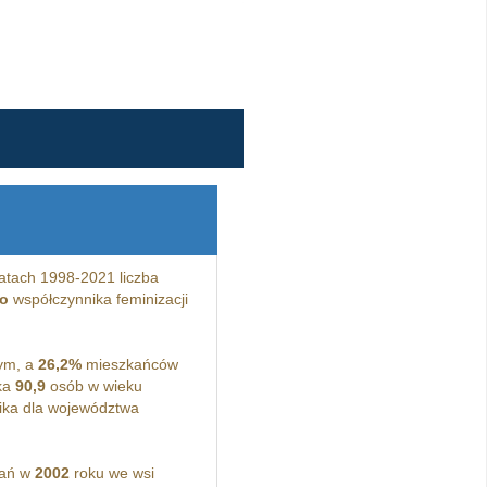
atach 1998-2021 liczba
o
współczynnika feminizacji
ym, a
26,2%
mieszkańców
ka
90,9
osób w wieku
ka dla województwa
kań w
2002
roku we wsi