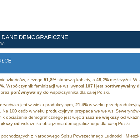
- DANE DEMOGRAFICZNE
ÓW)
UŁCE
ieszkańców, z czego
51,8%
stanowią kobiety, a
48,2%
mężczyźni. W l
6%
. Współczynnik feminizacji we wsi wynosi
107
i jest
porównywalny d
 oraz
porównywalny do
współczynnika dla całej Polski.
rynówka jest w wieku produkcyjnym,
21,4%
w wieku przedprodukcyjn
m. Na 100 osób w wieku produkcyjnym przypada we we wsi Sewerynów
ik obciążenia demograficznego jest więc
znacznie większy od
wkażni
iększy od
wskażnika obciążenia demograficznego dla całej Polski.
h pochodzących z Narodowego Spisu Powszechnego Ludności i Miesz