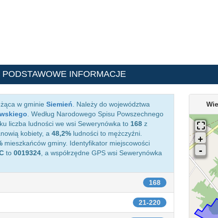
- PODSTAWOWE INFORMACJE
eżąca w gminie
Siemień
. Należy do województwa
Wie
ewskiego
. Według Narodowego Spisu Powszechnego
oku liczba ludności we wsi Sewerynówka to
168
z
nowią kobiety, a
48,2%
ludności to mężczyźni.
%
mieszkańców gminy. Identyfikator miejscowości
C
to
0019324
, a współrzędne GPS wsi Sewerynówka
168
21-220