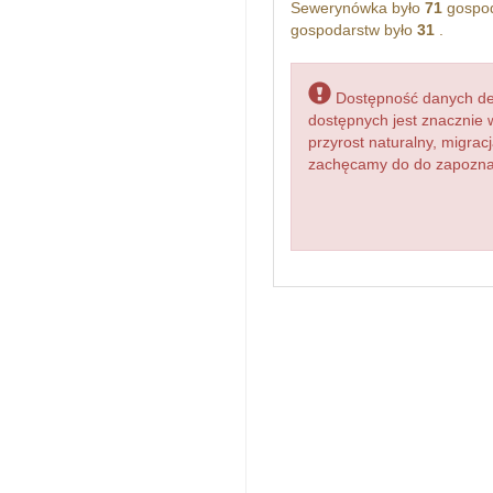
Sewerynówka było
71
gospod
gospodarstw było
31
.
Dostępność danych dem
dostępnych jest znacznie 
przyrost naturalny, migr
zachęcamy do do zapoznani