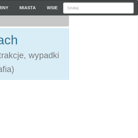
INY
MIASTA
WSIE
ach
rakcje, wypadki
fia)