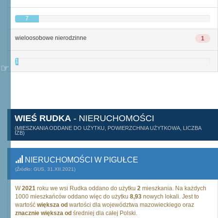
7
wieloosobowe nierodzinne
1
1
WIEŚ RUDKA
- NIERUCHOMOŚCI
(MIESZKANIA ODDANE DO UŻYTKU, POWIERZCHNIA UŻYTKOWA, LICZBA
IZB)
NIERUCHOMOŚCI W PIGUŁCE
(Źródło: GUS, 31.XII.2021)
W
2021
roku we wsi Rudka oddano do użytku
2
mieszkania. Na każdych
1000 mieszkańców oddano więc do użytku
8,93
nowych lokali. Jest to
wartość
większa od
wartości dla województwa mazowieckiego oraz
znacznie większa od
średniej dla całej Polski.