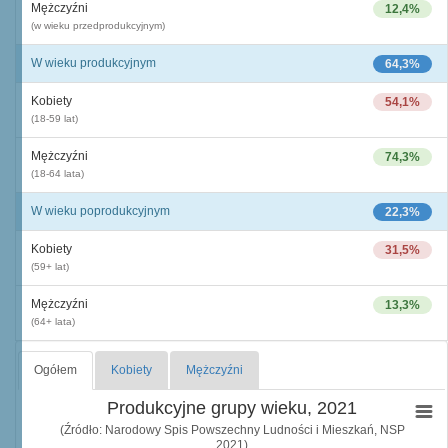
Mężczyźni
12,4%
(w wieku przedprodukcyjnym)
W wieku produkcyjnym
64,3%
Kobiety
54,1%
(18-59 lat)
Mężczyźni
74,3%
(18-64 lata)
W wieku poprodukcyjnym
22,3%
Kobiety
31,5%
(59+ lat)
Mężczyźni
13,3%
(64+ lata)
Ogółem
Kobiety
Mężczyźni
Produkcyjne grupy wieku, 2021
(Źródło: Narodowy Spis Powszechny Ludności i Mieszkań, NSP
2021)