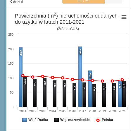
2
0,57 m
Cały kraj
2
Powierzchnia (m
) nieruchomości oddanych
do użytku w latach 2011-2021
(Źródło: GUS)
250
200
209,0
206,0
150
126,0
100
106,1
98,9
97,7
91,6
91,8
91,2
90,0
84,7
83,9
82,5
82,3
79,1
50
0
2011
2012
2013
2014
2015
2016
2017
2018
2019
2020
2021
Wieś Rudka
Woj. mazowieckie
Polska