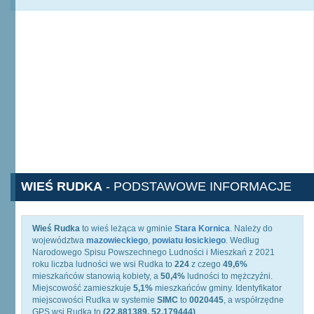
WIEŚ RUDKA
- PODSTAWOWE INFORMACJE
Wieś Rudka
to wieś leżąca w gminie
Stara Kornica
. Należy do
województwa
mazowieckiego
,
powiatu łosickiego
. Według
Narodowego Spisu Powszechnego Ludności i Mieszkań z 2021
roku liczba ludności we wsi Rudka to
224
z czego
49,6%
mieszkańców stanowią kobiety, a
50,4%
ludności to mężczyźni.
Miejscowość zamieszkuje
5,1%
mieszkańców gminy. Identyfikator
miejscowości Rudka w systemie
SIMC
to
0020445
, a współrzędne
GPS wsi Rudka to
(22.881389, 52.179444)
.