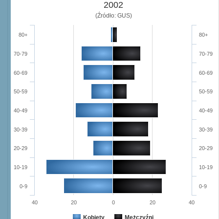
2002
(Źródło: GUS)
80+
80+
70-79
70-79
60-69
60-69
50-59
50-59
40-49
40-49
30-39
30-39
20-29
20-29
10-19
10-19
0-9
0-9
40
20
0
20
40
Kobiety
Mężczyźni