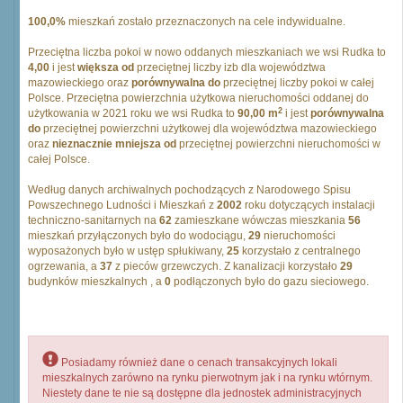
100,0%
mieszkań zostało przeznaczonych na cele indywidualne.
Przeciętna liczba pokoi w nowo oddanych mieszkaniach we wsi Rudka to
4,00
i jest
większa od
przeciętnej liczby izb dla województwa
mazowieckiego oraz
porównywalna do
przeciętnej liczby pokoi w całej
Polsce. Przeciętna powierzchnia użytkowa nieruchomości oddanej do
2
użytkowania w 2021 roku we wsi Rudka to
90,00 m
i jest
porównywalna
do
przeciętnej powierzchni użytkowej dla województwa mazowieckiego
oraz
nieznacznie mniejsza od
przeciętnej powierzchni nieruchomości w
całej Polsce.
Według danych archiwalnych pochodzących z Narodowego Spisu
Powszechnego Ludności i Mieszkań z
2002
roku dotyczących instalacji
techniczno-sanitarnych na
62
zamieszkane wówczas mieszkania
56
mieszkań przyłączonych było do wodociągu,
29
nieruchomości
wyposażonych było w ustęp spłukiwany,
25
korzystało z centralnego
ogrzewania, a
37
z pieców grzewczych. Z kanalizacji korzystało
29
budynków mieszkalnych , a
0
podłączonych było do gazu sieciowego.
Posiadamy również dane o cenach transakcyjnych lokali
mieszkalnych zarówno na rynku pierwotnym jak i na rynku wtórnym.
Niestety dane te nie są dostępne dla jednostek administracyjnych