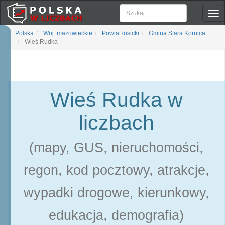
Pok
naw
Polska
Woj. mazowieckie
Powiat łosicki
Gmina Stara Kornica
Wieś Rudka
Wieś Rudka w
liczbach
(mapy, GUS, nieruchomości,
regon, kod pocztowy, atrakcje,
wypadki drogowe, kierunkowy,
edukacja, demografia)