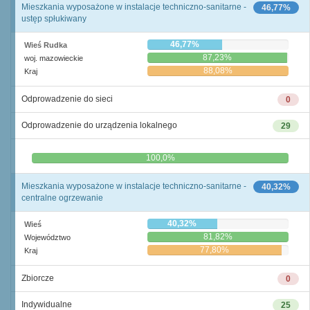
Mieszkania wyposażone w instalacje techniczno-sanitarne -
46,77%
ustęp spłukiwany
46,77%
Wieś Rudka
87,23%
woj. mazowieckie
88,08%
Kraj
Odprowadzenie do sieci
0
Odprowadzenie do urządzenia lokalnego
29
0,0%
100,0%
Mieszkania wyposażone w instalacje techniczno-sanitarne -
40,32%
centralne ogrzewanie
40,32%
Wieś
81,82%
Województwo
77,80%
Kraj
Zbiorcze
0
Indywidualne
25