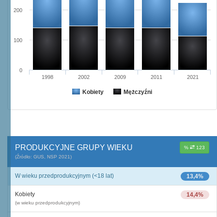
200
100
0
1998
2002
2009
2011
2021
Kobiety
Mężczyźni
PRODUKCYJNE GRUPY WIEKU
%
123
(Źródło: GUS, NSP 2021)
W wieku przedprodukcyjnym (<18 lat)
13,4%
Kobiety
14,4%
(w wieku przedprodukcyjnym)