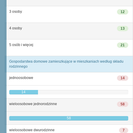
3 osoby
12
4 osoby
13
5 osób i więcej
21
Gospodarstwa domowe zamieszkujące w mieszkaniach według składu
rodzinnego
jednoosobowe
14
14
wieloosobowe jednorodzinne
58
58
wieloosobowe dwurodzinne
7