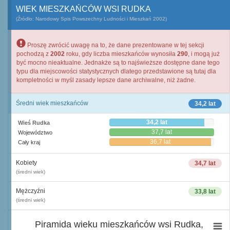
WIEK MIESZKAŃCÓW WSI RUDKA
(Źródło: Narodowy Spis Powszechny Ludności i Mieszkań 2002)
Proszę zwrócić uwagę na to, że dane prezentowane w tej sekcji
pochodzą z
2002
roku, gdy liczba mieszkańców wynosiła
290
, i mogą już
być mocno nieaktualne. Jednakże są to najświeższe dostępne dane tego
typu dla miejscowości statystycznych dlatego przedstawione są tutaj dla
kompletności w myśl zasady lepsze dane archiwalne, niż żadne.
Średni wiek mieszkańców
34,2 lat
34,2 lat
Wieś Rudka
37,7 lat
Województwo
36,7 lat
Cały kraj
Kobiety
34,7 lat
(średni wiek)
Mężczyźni
33,8 lat
(średni wiek)
Piramida wieku mieszkańców wsi Rudka,