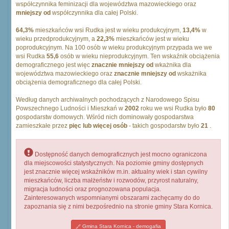
współczynnika feminizacji dla województwa mazowieckiego oraz
mniejszy od
współczynnika dla całej Polski.
64,3%
mieszkańców wsi Rudka jest w wieku produkcyjnym,
13,4%
w
wieku przedprodukcyjnym, a
22,3%
mieszkańców jest w wieku
poprodukcyjnym. Na 100 osób w wieku produkcyjnym przypada we we
wsi Rudka
55,6
osób w wieku nieprodukcyjnym. Ten wskaźnik obciążenia
demograficznego jest więc
znacznie mniejszy od
wkażnika dla
województwa mazowieckiego oraz
znacznie mniejszy od
wskażnika
obciążenia demograficznego dla całej Polski.
Według danych archiwalnych pochodzących z Narodowego Spisu
Powszechnego Ludności i Mieszkań w
2002
roku we wsi Rudka było
80
gospodarstw domowych. Wśród nich dominowały gospodarstwa
zamieszkałe przez
pięc lub więcej osób
- takich gospodarstw było
21
.
Dostępność danych demograficznych jest mocno ograniczona
dla miejscowości statystycznych. Na poziomie gminy dostępnych
jest znacznie więcej wskaźników m.in. aktualny wiek i stan cywilny
mieszkańców, liczba małżeństw i rozwodów, przyrost naturalny,
migracja ludności oraz prognozowana populacja.
Zainteresowanych wspomnianymi obszarami zachęcamy do do
zapoznania się z nimi bezpośrednio na stronie gminy Stara Kornica.
Gmina Stara Kornica - demogafia