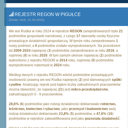
REJESTR REGON W PIGUŁCE
(Źródło: GUS, 31.XII.2024)
We wsi Rudka w roku 2024 w rejestrze
REGON
zarejestrowanych było
21
podmiotów gospodarki narodowej, z czego
17
stanowiły osoby fizyczne
prowadzące działalność gospodarczą. W tymże roku zarejestrowano
1
nowy podmiot, a
0
podmiotów zostało wyrejestrowanych. Na przestrzeni
lat
2009
-
2024
najwięcej (
3
) podmiotów zarejestrowano w roku
2018
, a
najmniej (
0
) w roku
2020
. W tym samym okresie najwięcej (
2
) podmiotów
wykreślono z rejestru REGON w
2014
roku, najmniej (
0
) podmiotów
wyrejestrowano natomiast w
2024
roku.
Według danych z rejestru REGON wśród podmiotów posiadających
osobowość prawną we wsi Rudka najwięcej (
2
) jest stanowiących
spólki
cywilne
. Analizując rejestr pod kątem liczby zatrudnionych pracowników
można stwierdzić, że najwięcej (
21
) jest
mikro-przedsiębiorstw
,
zatrudniających 0 - 9 pracowników.
28,6%
(
6
) podmiotów jako rodzaj działalności deklarowało
rolnictwo,
leśnictwo, łowiectwo i rybactwo
, jako
przemysł i budownictwo
swój
rodzaj działalności deklarowało
23,8%
(
5
) podmiotów, a
47,6%
(
10
)
podmiotów w rejestrze zakwalifikowana jest jako
pozostała działalność
.