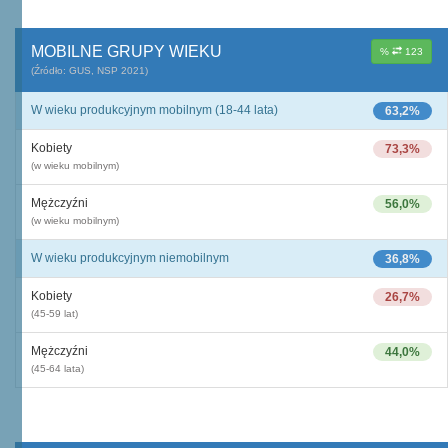
MOBILNE GRUPY WIEKU
%
123
(Źródło: GUS, NSP 2021)
W wieku produkcyjnym mobilnym (18-44 lata)
63,2%
Kobiety
73,3%
(w wieku mobilnym)
Mężczyźni
56,0%
(w wieku mobilnym)
W wieku produkcyjnym niemobilnym
36,8%
Kobiety
26,7%
(45-59 lat)
Mężczyźni
44,0%
(45-64 lata)