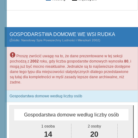
GOSPODARSTWA DOMOWE WE WSI RUDKA
(Źródło: Narodowy Spis Powszechny Ludności i Mieszkań 2002)
Proszę zwrócić uwagę na to, że dane prezentowane w tej sekcji
pochodzą z
2002
roku, gdy liczba gospodarstw domowych wynosiła
80
, i
mogą już być mocno nieaktualne. Jednakże są to najświeższe dostępne
dane tego typu dla miejscowości statystycznych dlatego przedstawione
są tutaj dla kompletności w myśl zasady lepsze dane archiwalne, niż
żadne.
Gospodarstwa domowe według liczby osób
Gospodarstwa domowe według liczby osób
1 osoba
2 osoby
14
20