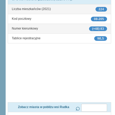
Liczba mieszkańców (2021)
224
Kod pocztowy
08-205
Numer kierunkowy
(+48) 83
Tablice rejestracyjne
WLS
Zobacz miasta w pobliżu wsi Rudka