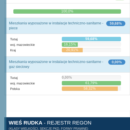
0,0%
100,0%
Mieszkania wyposażone w instalacje techniczno-sanitarne -
59,68%
piece
59,68%
Tutaj
16,15%
woj. mazowieckie
20,91%
Kraj
Mieszkania wyposażone w instalacje techniczno-sanitarne -
0,00%
gaz sieciowy
0,00%
Tutaj
61,79%
woj. mazowieckie
58,32%
Polska
WIEŚ RUDKA
- REJESTR REGON
(KLASY WIELKOŚCI, SEKCJE PKD, FORMY PRAWNE)