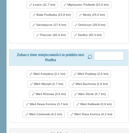
Łosice (11,7 km)
Międzyrzec Podlaski (22,6 km)
Biała Podlaska (23,8 km)
Mordy (25,0 km)
Siemiatycze (27,6 km)
Drohiczyn (28,9 km)
Piszczac (40,4 km)
Siedlce (40,3 km)
Zobacz inne miejscowości w pobliżu wsi
Rudka
Wieś Kobylany (2,1 km)
Wieś Popławy (2,6 km)
Wieś Wyrzyki (2,7 km)
Wieś Bachorza (2,8 km)
Wieś Różowa (3,6 km)
Wieś Zienie (3,7 km)
Wieś Nowa Kornica (3,7 km)
Wieś Kiełbaski (3,9 km)
Wieś Czeberaki (4,2 km)
Wieś Stara Kornica (4,2 km)