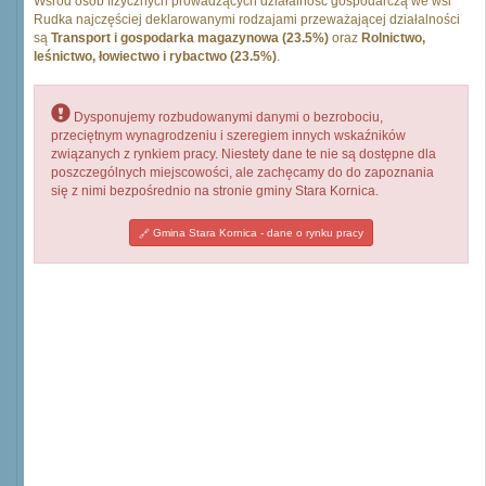
Wśród osób fizycznych prowadzących działalność gospodarczą we wsi
Rudka najczęściej deklarowanymi rodzajami przeważającej działalności
są
Transport i gospodarka magazynowa (23.5%)
oraz
Rolnictwo,
leśnictwo, łowiectwo i rybactwo (23.5%)
.
Dysponujemy rozbudowanymi danymi o bezrobociu,
przeciętnym wynagrodzeniu i szeregiem innych wskaźników
związanych z rynkiem pracy. Niestety dane te nie są dostępne dla
poszczególnych miejscowości, ale zachęcamy do do zapoznania
się z nimi bezpośrednio na stronie gminy Stara Kornica.
Gmina Stara Kornica - dane o rynku pracy