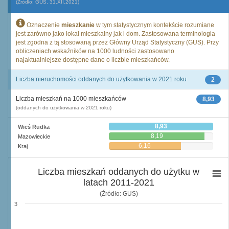
(Źródło: GUS, 31.XII.2021)
Oznaczenie
mieszkanie
w tym statystycznym kontekście rozumiane
jest zarówno jako lokal mieszkalny jak i dom. Zastosowana terminologia
jest zgodna z tą stosowaną przez Główny Urząd Statystyczny (GUS). Przy
obliczeniach wskaźników na 1000 ludności zastosowano
najaktualniejsze dostępne dane o liczbie mieszkańców.
Liczba nieruchomości oddanych do użytkowania w 2021 roku
2
Liczba mieszkań na 1000 mieszkańców
8,93
(oddanych do użytkowania w 2021 roku)
8,93
Wieś Rudka
8,19
Mazowieckie
6,16
Kraj
Liczba mieszkań oddanych do użytku w
latach 2011-2021
(Źródło: GUS)
3