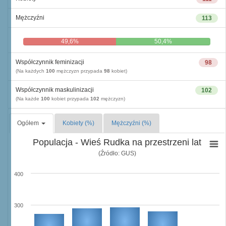
Mężczyźni
113
49,6%
50,4%
Współczynnik feminizacji
98
(Na każdych
100
mężczyzn przypada
98
kobiet)
Współczynnik maskulinizacji
102
(Na każde
100
kobiet przypada
102
mężczyzn)
Ogółem
Kobiety (%)
Mężczyźni (%)
Populacja - Wieś Rudka na przestrzeni lat
(Źródło: GUS)
400
300