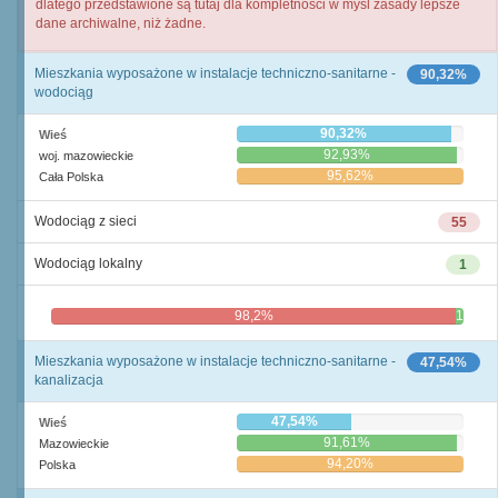
dlatego przedstawione są tutaj dla kompletności w myśl zasady lepsze
dane archiwalne, niż żadne.
Mieszkania wyposażone w instalacje techniczno-sanitarne -
90,32%
wodociąg
90,32%
Wieś
92,93%
woj. mazowieckie
95,62%
Cała Polska
Wodociąg z sieci
55
Wodociąg lokalny
1
98,2%
1,8%
Mieszkania wyposażone w instalacje techniczno-sanitarne -
47,54%
kanalizacja
47,54%
Wieś
91,61%
Mazowieckie
94,20%
Polska