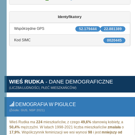
Identyfikatory
Współrzędne GPS
52.179444
22.881389
Kod SIMC
0020445
WIEŚ RUDKA
- DANE DEMOGRAFICZNE
(LICZBA LUDNOŚCI, PŁEĆ MIESZKAŃCÓW)
DEMOGRAFIA W PIGUŁCE
(Źródło: GUS, NSP 2021)
Wieś Rudka ma
224
mieszkańców, z czego
49,6%
stanowią kobiety, a
50,4%
mężczyźni. W latach 1998-2021 liczba mieszkańców
zmalała
o
17,9%
. Współczynnik feminizacji we wsi wynosi
98
i jest
mniejszy od