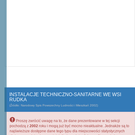
INSTALACJE TECHNICZNO-SANITARNE WE WSI
RUDKA
(Źródło: Narodowy Spis Powszechny Ludności i Mieszkań 2002)
Proszę zwrócić uwagę na to, że dane prezentowane w tej sekcji
pochodzą z
2002
roku i mogą już być mocno nieaktualne. Jednakże są to
najświeższe dostępne dane tego typu dla miejscowości statystycznych