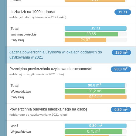
Liczba izb na 1000 ludności
35,71
(oddanych do użytkowania w 2021 roku)
35,71
Tutaj
30,65
woj. mazowieckie
24,07
Cały kraj
2
Łączna powierzchnia użytkowa w lokalach oddanych do
180 m
użytkowania w 2021
2
Przeciętna powierzchnia użytkowa nieruchomości
90,0 m
(oddanej do użytkowania w 2021 roku)
2
90,0 m
Tutaj
2
91,2 m
Województwo
2
92,9 m
Cały kraj
2
Powierzchnia budynku mieszkalnego na osobę
0,80 m
(oddanego do użytkowania w 2021 roku)
2
0,80 m
Wieś
2
0,75 m
Województwo