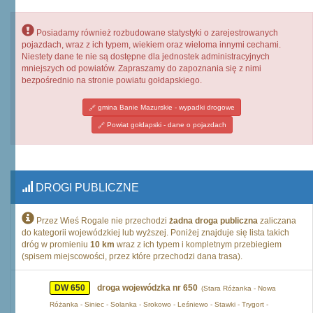
Posiadamy również rozbudowane statystyki o zarejestrowanych
pojazdach, wraz z ich typem, wiekiem oraz wieloma innymi cechami.
Niestety dane te nie są dostępne dla jednostek administracyjnych
mniejszych od powiatów. Zapraszamy do zapoznania się z nimi
bezpośrednio na stronie powiatu gołdapskiego.
gmina Banie Mazurskie - wypadki drogowe
Powiat gołdapski - dane o pojazdach
DROGI PUBLICZNE
Przez Wieś Rogale nie przechodzi
żadna droga publiczna
zaliczana
do kategorii wojewódzkiej lub wyższej. Poniżej znajduje się lista takich
dróg w promieniu
10 km
wraz z ich typem i kompletnym przebiegiem
(spisem miejscowości, przez które przechodzi dana trasa).
DW 650
droga wojewódzka nr 650
(Stara Różanka - Nowa
Różanka - Siniec - Solanka - Srokowo - Leśniewo - Stawki - Trygort -