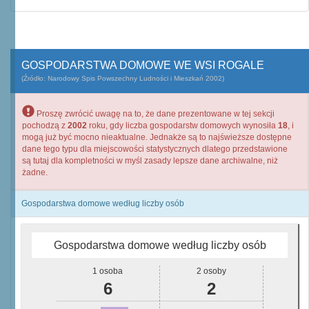
GOSPODARSTWA DOMOWE WE WSI ROGALE
(Źródło: Narodowy Spis Powszechny Ludności i Mieszkań 2002)
Proszę zwrócić uwagę na to, że dane prezentowane w tej sekcji
pochodzą z
2002
roku, gdy liczba gospodarstw domowych wynosiła
18
, i
mogą już być mocno nieaktualne. Jednakże są to najświeższe dostępne
dane tego typu dla miejscowości statystycznych dlatego przedstawione
są tutaj dla kompletności w myśl zasady lepsze dane archiwalne, niż
żadne.
Gospodarstwa domowe według liczby osób
Gospodarstwa domowe według liczby osób
1 osoba
2 osoby
6
2