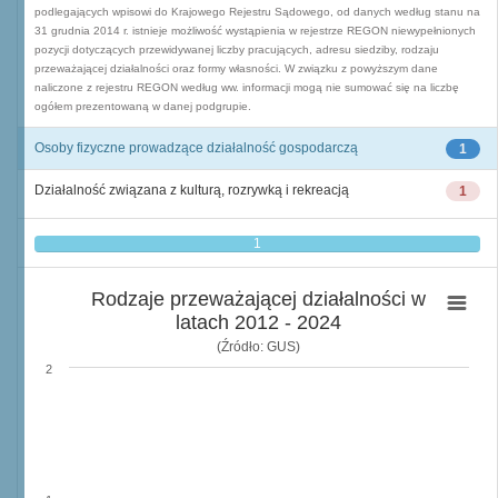
podlegających wpisowi do Krajowego Rejestru Sądowego, od danych według stanu na
31 grudnia 2014 r. istnieje możliwość wystąpienia w rejestrze REGON niewypełnionych
pozycji dotyczących przewidywanej liczby pracujących, adresu siedziby, rodzaju
przeważającej działalności oraz formy własności. W związku z powyższym dane
naliczone z rejestru REGON według ww. informacji mogą nie sumować się na liczbę
ogółem prezentowaną w danej podgrupie.
Osoby fizyczne prowadzące działalność gospodarczą
1
Działalność związana z kulturą, rozrywką i rekreacją
1
1
Rodzaje przeważającej działalności w
latach 2012 - 2024
(Źródło: GUS)
2