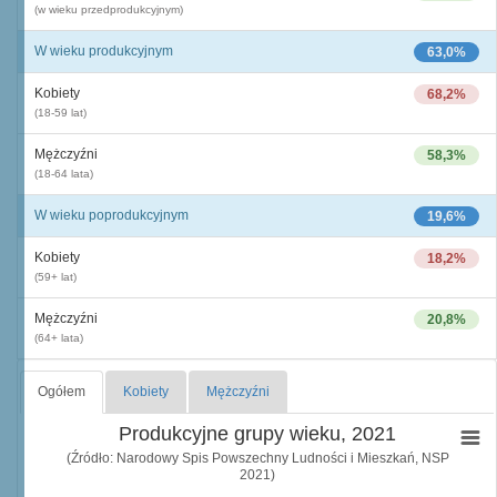
(w wieku przedprodukcyjnym)
W wieku produkcyjnym
63,0%
Kobiety
68,2%
(18-59 lat)
Mężczyźni
58,3%
(18-64 lata)
W wieku poprodukcyjnym
19,6%
Kobiety
18,2%
(59+ lat)
Mężczyźni
20,8%
(64+ lata)
Ogółem
Kobiety
Mężczyźni
Produkcyjne grupy wieku, 2021
(Źródło: Narodowy Spis Powszechny Ludności i Mieszkań, NSP
2021)