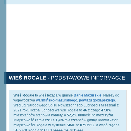
WIEŚ ROGALE
- PODSTAWOWE INFORMACJE
Wieś Rogale
to wieś leżąca w gminie
Banie Mazurskie
. Należy do
województwa
warmińsko-mazurskiego
,
powiatu gołdapskiego
.
Według Narodowego Spisu Powszechnego Ludności i Mieszkań z
2021 roku liczba ludności we wsi Rogale to
46
z czego
47,8%
mieszkańców stanowią kobiety, a
52,2%
ludności to mężczyźni.
Miejscowość zamieszkuje
1,4%
mieszkańców gminy. Identyfikator
miejscowości Rogale w systemie
SIMC
to
0753952
, a współrzędne
GPS wsi Rogale to
(22.124444, 54.281944)
.