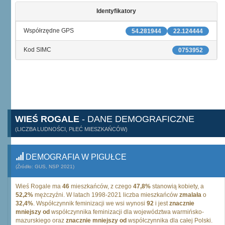
Identyfikatory
Współrzędne GPS
54.281944
22.124444
Kod SIMC
0753952
WIEŚ ROGALE
- DANE DEMOGRAFICZNE
(LICZBA LUDNOŚCI, PŁEĆ MIESZKAŃCÓW)
DEMOGRAFIA W PIGUŁCE
(Źródło: GUS, NSP 2021)
Wieś Rogale ma
46
mieszkańców, z czego
47,8%
stanowią kobiety, a
52,2%
mężczyźni. W latach 1998-2021 liczba mieszkańców
zmalała
o
32,4%
. Współczynnik feminizacji we wsi wynosi
92
i jest
znacznie
mniejszy od
współczynnika feminizacji dla województwa warmińsko-
mazurskiego oraz
znacznie mniejszy od
współczynnika dla całej Polski.