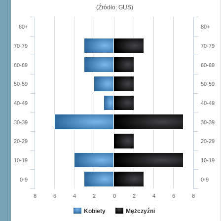
(Źródło: GUS)
80+
80+
70-79
70-79
60-69
60-69
50-59
50-59
40-49
40-49
30-39
30-39
20-29
20-29
10-19
10-19
0-9
0-9
8
6
4
2
0
2
4
6
8
Kobiety
Mężczyźni