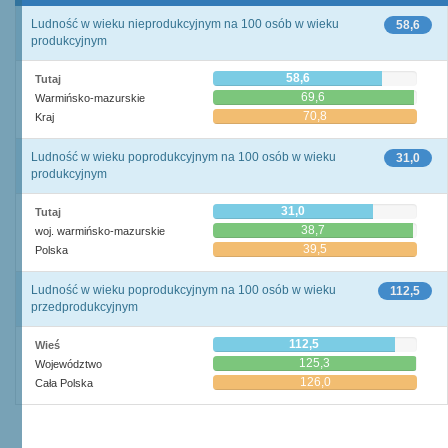
Ludność w wieku nieprodukcyjnym na 100 osób w wieku
58,6
produkcyjnym
58,6
Tutaj
69,6
Warmińsko-mazurskie
70,8
Kraj
Ludność w wieku poprodukcyjnym na 100 osób w wieku
31,0
produkcyjnym
31,0
Tutaj
38,7
woj. warmińsko-mazurskie
39,5
Polska
Ludność w wieku poprodukcyjnym na 100 osób w wieku
112,5
przedprodukcyjnym
112,5
Wieś
125,3
Województwo
126,0
Cała Polska