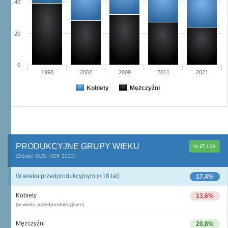
40
20
0
1998
2002
2009
2011
2021
Kobiety
Mężczyźni
PRODUKCYJNE GRUPY WIEKU
%
123
(Źródło: GUS, NSP 2021)
W wieku przedprodukcyjnym (<18 lat)
17,4%
Kobiety
13,6%
(w wieku przedprodukcyjnym)
Mężczyźni
20,8%