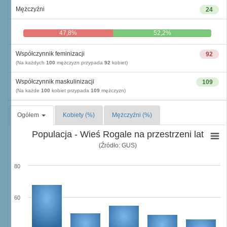
Mężczyźni
24
47,8%
52,2%
Współczynnik feminizacji
92
(Na każdych
100
mężczyzn przypada
92
kobiet)
Współczynnik maskulinizacji
109
(Na każde
100
kobiet przypada
109
mężczyzn)
Ogółem
Kobiety (%)
Mężczyźni (%)
Populacja - Wieś Rogale na przestrzeni lat
(Źródło: GUS)
80
60