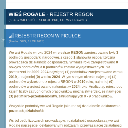
WIEŚ ROGALE
- REJESTR REGON
(KLASY WIELKOŚCI, SEKCJE PKD, FORMY PRAWNE)
REJESTR REGON W PIGUŁCE
(Źródło: GUS, 31.XII.2024)
We wsi Rogale w roku 2024 w rejestrze
REGON
zarejestrowane były
3
podmioty gospodarki narodowej, z czego
1
stanowiła osoba fizyczna
prowadząca działalność gospodarczą. W tymże roku zarejestrowano
0
nowych podmiotów, a
0
podmiotów zostało wyrejestrowanych. Na
przestrzeni lat
2009
-
2024
najwięcej (
1
) podmiotów zarejestrowano w roku
2019
, a najmniej (
0
) w roku
2024
. W tym samym okresie najwięcej (
1
)
podmiotów wykreślono z rejestru REGON w
2010
roku, najmniej (
0
)
podmiotów wyrejestrowano natomiast w
2024
roku. Analizując rejestr pod
kątem liczby zatrudnionych pracowników można stwierdzić, że najwięcej
(
3
) jest
mikro-przedsiębiorstw
, zatrudniających 0 - 9 pracowników.
Wszystkie podmioty we wsi Rogale jako rodzaj działalności deklarowało
pozostałą działalność
Wśród osób fizycznych prowadzących działalność gospodarczą we wsi
Rogale najczęściej deklarowanymi rodzajami przeważającej działalności