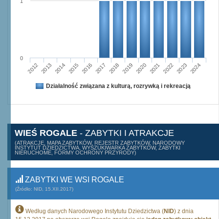
1
0
2015
2012
2022
2019
2013
2016
2023
2020
2017
2014
2024
2018
2021
Działalność związana z kulturą, rozrywką i rekreacją
WIEŚ ROGALE
- ZABYTKI I ATRAKCJE
(ATRAKCJE, MAPA ZABYTKÓW, REJESTR ZABYTKÓW, NARODOWY
INSTYTUT DZIEDZICTWA, WYSZUKIWARKA ZABYTKÓW, ZABYTKI
NIERUCHOME, FORMY OCHRONY PRZYRODY)
ZABYTKI WE WSI ROGALE
(Źródło: NID, 15.XII.2017)
Według danych Narodowego Instytutu Dziedzictwa (
NID
) z dnia