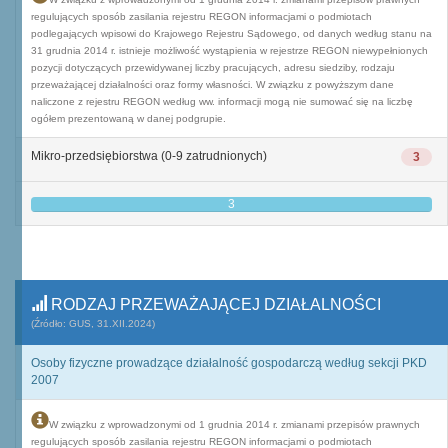
regulujących sposób zasilania rejestru REGON informacjami o podmiotach
podlegających wpisowi do Krajowego Rejestru Sądowego, od danych według stanu na
31 grudnia 2014 r. istnieje możliwość wystąpienia w rejestrze REGON niewypełnionych
pozycji dotyczących przewidywanej liczby pracujących, adresu siedziby, rodzaju
przeważającej działalności oraz formy własności. W związku z powyższym dane
naliczone z rejestru REGON według ww. informacji mogą nie sumować się na liczbę
ogółem prezentowaną w danej podgrupie.
Mikro-przedsiębiorstwa (0-9 zatrudnionych)
3
3
RODZAJ PRZEWAŻAJĄCEJ DZIAŁALNOŚCI
(Źródło: GUS, 31.XII.2024)
Osoby fizyczne prowadzące działalność gospodarczą według sekcji PKD
2007
W związku z wprowadzonymi od 1 grudnia 2014 r. zmianami przepisów prawnych
regulujących sposób zasilania rejestru REGON informacjami o podmiotach