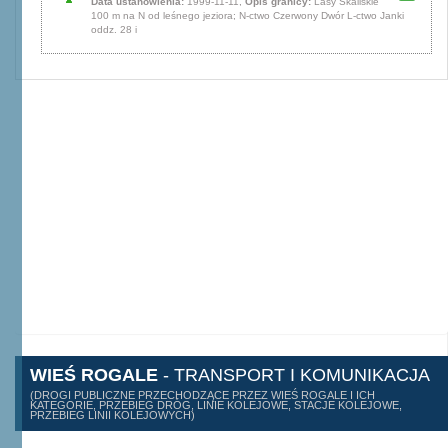
Data ustanowienia:
1999-11-11,
Opis granicy:
Lasy Skaliskie
100 m na N od leśnego jeziora; N-ctwo Czerwony Dwór L-ctwo Janki
oddz. 28 i
WIEŚ ROGALE
- TRANSPORT I KOMUNIKACJA
(DROGI PUBLICZNE PRZECHODZĄCE PRZEZ WIEŚ ROGALE I ICH
KATEGORIE, PRZEBIEG DRÓG, LINIE KOLEJOWE, STACJE KOLEJOWE,
PRZEBIEG LINII KOLEJOWYCH)