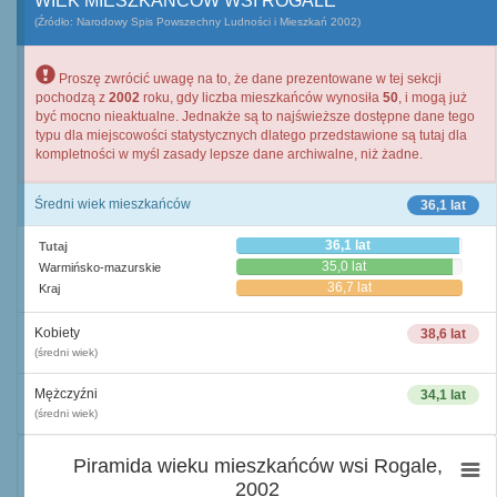
WIEK MIESZKAŃCÓW WSI ROGALE
(Źródło: Narodowy Spis Powszechny Ludności i Mieszkań 2002)
Proszę zwrócić uwagę na to, że dane prezentowane w tej sekcji
pochodzą z
2002
roku, gdy liczba mieszkańców wynosiła
50
, i mogą już
być mocno nieaktualne. Jednakże są to najświeższe dostępne dane tego
typu dla miejscowości statystycznych dlatego przedstawione są tutaj dla
kompletności w myśl zasady lepsze dane archiwalne, niż żadne.
Średni wiek mieszkańców
36,1 lat
36,1 lat
Tutaj
35,0 lat
Warmińsko-mazurskie
36,7 lat
Kraj
Kobiety
38,6 lat
(średni wiek)
Mężczyźni
34,1 lat
(średni wiek)
Piramida wieku mieszkańców wsi Rogale,
2002