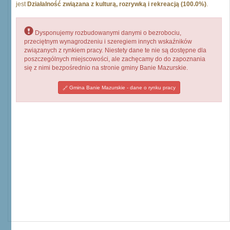
jest
Działalność związana z kulturą, rozrywką i rekreacją (100.0%)
.
Dysponujemy rozbudowanymi danymi o bezrobociu,
przeciętnym wynagrodzeniu i szeregiem innych wskaźników
związanych z rynkiem pracy. Niestety dane te nie są dostępne dla
poszczególnych miejscowości, ale zachęcamy do do zapoznania
się z nimi bezpośrednio na stronie gminy Banie Mazurskie.
Gmina Banie Mazurskie - dane o rynku pracy