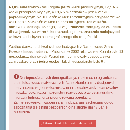
63,0%
mieszkańców wsi Rogale jest w wieku produkcyjnym,
17,4%
w
wieku przedprodukcyjnym, a
19,6%
mieszkańców jest w wieku
poprodukcyjnym. Na 100 osób w wieku produkcyjnym przypada we we
wsi Rogale
58,6
osób w wieku nieprodukcyjnym. Ten wskaźnik
obciążenia demograficznego jest więc
znacznie mniejszy od
wkażnika
dla województwa warmińsko-mazurskiego oraz
znacznie mniejszy od
wskażnika obciążenia demograficznego dla całej Polski.
Według danych archiwalnych pochodzących z Narodowego Spisu
Powszechnego Ludności i Mieszkań w
2002
roku we wsi Rogale było
18
gospodarstw domowych. Wśród nich dominowały gospodarstwa
zamieszkałe przez
jedną osobę
- takich gospodarstw było
6
.
Dostępność danych demograficznych jest mocno ograniczona
dla miejscowości statystycznych. Na poziomie gminy dostępnych
jest znacznie więcej wskaźników m.in. aktualny wiek i stan cywilny
mieszkańców, liczba małżeństw i rozwodów, przyrost naturalny,
migracja ludności oraz prognozowana populacja.
Zainteresowanych wspomnianymi obszarami zachęcamy do do
zapoznania się z nimi bezpośrednio na stronie gminy Banie
Mazurskie.
Gmina Banie Mazurskie - demogafia