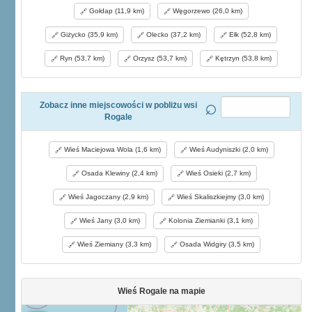
Gołdap (11,9 km)
Węgorzewo (26,0 km)
Giżycko (35,9 km)
Olecko (37,2 km)
Ełk (52,8 km)
Ryn (53,7 km)
Orzysz (53,7 km)
Kętrzyn (53,8 km)
Zobacz inne miejscowości w pobliżu wsi
Rogale
Wieś Maciejowa Wola (1,6 km)
Wieś Audyniszki (2,0 km)
Osada Klewiny (2,4 km)
Wieś Osieki (2,7 km)
Wieś Jagoczany (2,9 km)
Wieś Skaliszkiejmy (3,0 km)
Wieś Jany (3,0 km)
Kolonia Ziemianki (3,1 km)
Wieś Ziemiany (3,3 km)
Osada Widgiry (3,5 km)
Wieś Rogale na mapie