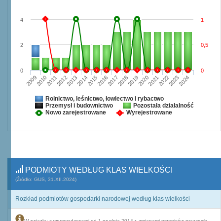
4
1
2
0,5
0
0
2009
2010
2011
2012
2013
2014
2015
2016
2017
2018
2019
2020
2021
2022
2023
2024
Rolnictwo, leśnictwo, łowiectwo i rybactwo
Przemysł i budownictwo
Pozostała działalność
Nowo zarejestrowane
Wyrejestrowane
PODMIOTY WEDŁUG KLAS WIELKOŚCI
(Źródło: GUS, 31.XII.2024)
Rozkład podmiotów gospodarki narodowej według klas wielkości
W związku z wprowadzonymi od 1 grudnia 2014 r. zmianami przepisów prawnych