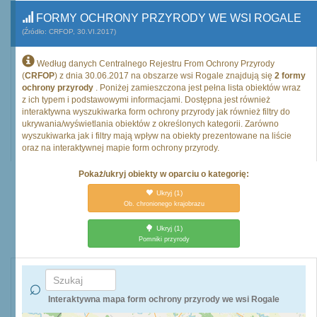
FORMY OCHRONY PRZYRODY WE WSI ROGALE
(Źródło: CRFOP, 30.VI.2017)
Według danych Centralnego Rejestru From Ochrony Przyrody
(
CRFOP
) z dnia 30.06.2017 na obszarze wsi Rogale znajdują się
2 formy
ochrony przyrody
. Poniżej zamieszczona jest pełna lista obiektów wraz
z ich typem i podstawowymi informacjami. Dostępna jest również
interaktywna wyszukiwarka form ochrony przyrody jak również filtry do
ukrywania/wyświetlania obiektów z określonych kategorii. Zarówno
wyszukiwarka jak i filtry mają wpływ na obiekty prezentowane na liście
oraz na interaktywnej mapie form ochrony przyrody.
Pokaż/ukryj obiekty w oparciu o kategorię:
Ukryj
(1)
Ob. chronionego krajobrazu
Ukryj
(1)
Pomniki przyrody
Interaktywna mapa form ochrony przyrody we wsi Rogale