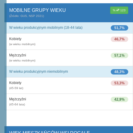
MOBILNE GRUPY WIEKU
%
123
(Źródło: GUS, NSP 2021)
W wieku produkcyjnym mobilnym (18-44 lata)
51,7%
Kobiety
46,7%
(w wieku mobilnym)
Mężczyźni
57,1%
(w wieku mobilnym)
W wieku produkcyjnym niemobilnym
48,3%
Kobiety
53,3%
(45-59 lat)
Mężczyźni
42,9%
(45-64 lata)