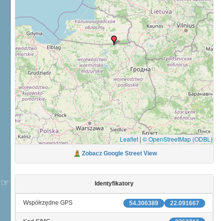
Leaflet
|
© OpenStreetMap (ODBL)
Zobacz Google Street View
Identyfikatory
Współrzędne GPS
54.306389
22.091667