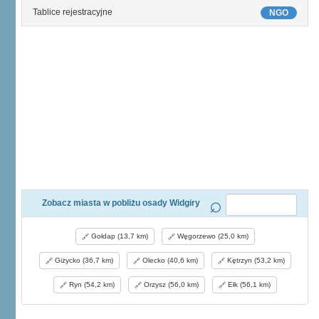
Tablice rejestracyjne
NGO
Zobacz miasta w pobliżu osady Widgiry
Gołdap (13,7 km)
Węgorzewo (25,0 km)
Giżycko (36,7 km)
Olecko (40,6 km)
Kętrzyn (53,2 km)
Ryn (54,2 km)
Orzysz (56,0 km)
Ełk (56,1 km)