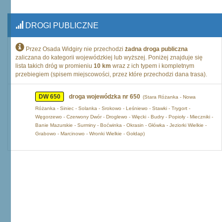
DROGI PUBLICZNE
Przez Osada Widgiry nie przechodzi
żadna droga publiczna
zaliczana do kategorii wojewódzkiej lub wyższej. Poniżej znajduje się
lista takich dróg w promieniu
10 km
wraz z ich typem i kompletnym
przebiegiem (spisem miejscowości, przez które przechodzi dana trasa).
DW 650
droga wojewódzka nr 650
(Stara Różanka - Nowa
Różanka - Siniec - Solanka - Srokowo - Leśniewo - Stawki - Trygort -
Węgorzewo - Czerwony Dwór - Droglewo - Więcki - Budry - Popioły - Mieczniki -
Banie Mazurskie - Surminy - Boćwinka - Okrasin - Główka - Jeziorki Wielkie -
Grabowo - Marcinowo - Wronki Wielkie - Gołdap)