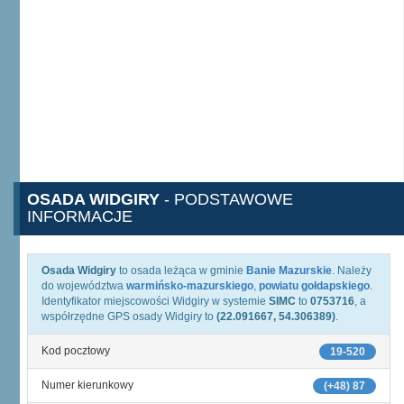
OSADA WIDGIRY
- PODSTAWOWE
INFORMACJE
Osada Widgiry
to osada leżąca w gminie
Banie Mazurskie
. Należy
do województwa
warmińsko-mazurskiego
,
powiatu gołdapskiego
.
Identyfikator miejscowości Widgiry w systemie
SIMC
to
0753716
, a
współrzędne GPS osady Widgiry to
(22.091667, 54.306389)
.
Kod pocztowy
19-520
Numer kierunkowy
(+48) 87