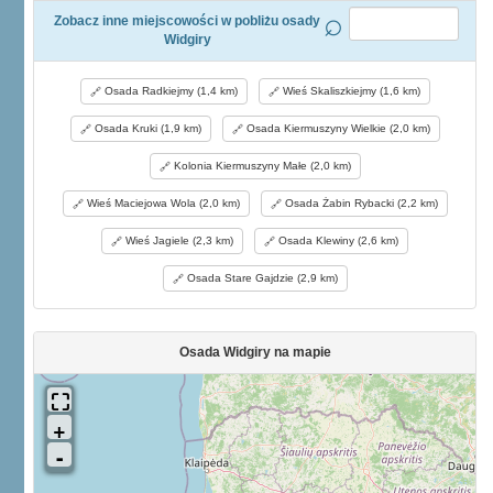
Zobacz inne miejscowości w pobliżu osady
Widgiry
Osada Radkiejmy (1,4 km)
Wieś Skaliszkiejmy (1,6 km)
Osada Kruki (1,9 km)
Osada Kiermuszyny Wielkie (2,0 km)
Kolonia Kiermuszyny Małe (2,0 km)
Wieś Maciejowa Wola (2,0 km)
Osada Żabin Rybacki (2,2 km)
Wieś Jagiele (2,3 km)
Osada Klewiny (2,6 km)
Osada Stare Gajdzie (2,9 km)
Osada Widgiry na mapie