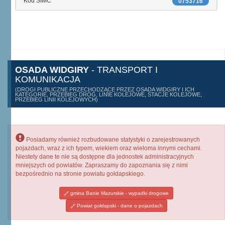
Kod SIMC
0753716
OSADA WIDGIRY
- TRANSPORT I
KOMUNIKACJA
(DROGI PUBLICZNE PRZECHODZĄCE PRZEZ OSADA WIDGIRY I ICH
KATEGORIE, PRZEBIEG DRÓG, LINIE KOLEJOWE, STACJE KOLEJOWE,
PRZEBIEG LINII KOLEJOWYCH)
Posiadamy również rozbudowane statystyki o zarejestrowanych
pojazdach, wraz z ich typem, wiekiem oraz wieloma innymi cechami.
Niestety dane te nie są dostępne dla jednostek administracyjnych
mniejszych od powiatów. Zapraszamy do zapoznania się z nimi
bezpośrednio na stronie powiatu gołdapskiego.
gmina Banie Mazurskie - wypadki drogowe
Powiat gołdapski - dane o pojazdach