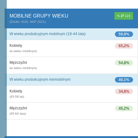
MOBILNE GRUPY WIEKU
%
123
(Źródło: GUS, NSP 2021)
W wieku produkcyjnym mobilnym (18-44 lata)
59,9%
Kobiety
65,2%
(w wieku mobilnym)
Mężczyźni
54,8%
(w wieku mobilnym)
W wieku produkcyjnym niemobilnym
40,1%
Kobiety
34,8%
(45-59 lat)
Mężczyźni
45,2%
(45-64 lata)