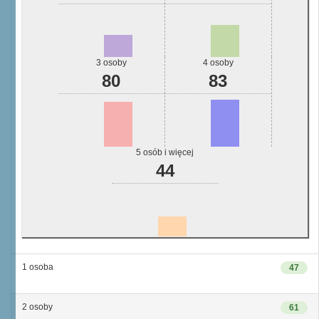
3 osoby
4 osoby
80
83
5 osób i więcej
44
1 osoba
47
2 osoby
61