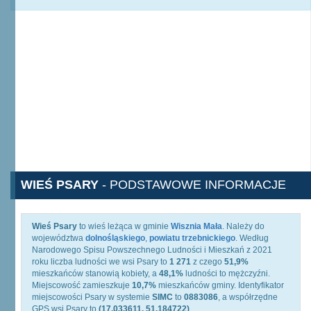
WIEŚ PSARY
- PODSTAWOWE INFORMACJE
Wieś Psary
to wieś leżąca w gminie
Wisznia Mała
. Należy do
województwa
dolnośląskiego
,
powiatu trzebnickiego
. Według
Narodowego Spisu Powszechnego Ludności i Mieszkań z 2021
roku liczba ludności we wsi Psary to
1 271
z czego
51,9%
mieszkańców stanowią kobiety, a
48,1%
ludności to mężczyźni.
Miejscowość zamieszkuje
10,7%
mieszkańców gminy. Identyfikator
miejscowości Psary w systemie
SIMC
to
0883086
, a współrzędne
GPS wsi Psary to
(17.033611, 51.184722)
.