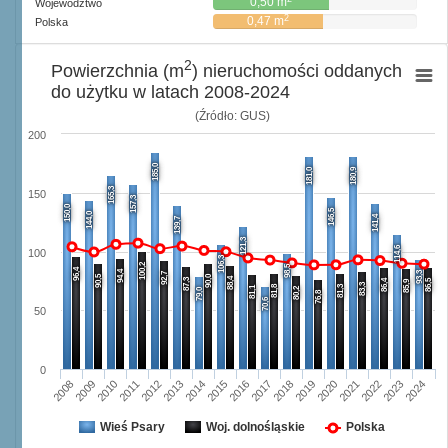
0,50 m
Województwo
2
0,47 m
Polska
2
Powierzchnia (m
) nieruchomości oddanych
do użytku w latach 2008-2024
(Źródło: GUS)
200
185,0
181,0
180,9
165,3
150
157,3
150,0
146,5
144,0
141,4
139,7
121,3
114,6
100
106,3
100,2
98,5
96,4
94,4
93,3
92,7
90,5
90,0
88,4
87,3
86,4
86,5
85,9
83,3
81,8
81,3
81,1
80,2
79,0
76,8
70,6
50
0
2008
2009
2010
2011
2012
2013
2014
2015
2016
2017
2018
2019
2020
2021
2022
2023
2024
Wieś Psary
Woj. dolnośląskie
Polska