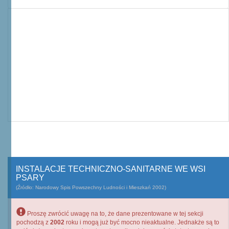
INSTALACJE TECHNICZNO-SANITARNE WE WSI
PSARY
(Źródło: Narodowy Spis Powszechny Ludności i Mieszkań 2002)
Proszę zwrócić uwagę na to, że dane prezentowane w tej sekcji
pochodzą z
2002
roku i mogą już być mocno nieaktualne. Jednakże są to