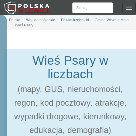
Pok
naw
Polska
Woj. dolnośląskie
Powiat trzebnicki
Gmina Wisznia Mała
Wieś Psary
Wieś Psary w
liczbach
(mapy, GUS, nieruchomości,
regon, kod pocztowy, atrakcje,
wypadki drogowe, kierunkowy,
edukacja, demografia)