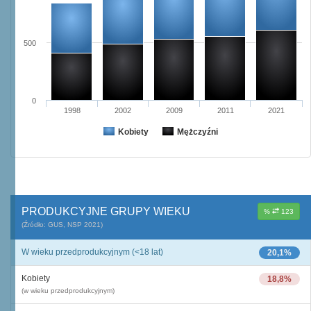
500
0
1998
2002
2009
2011
2021
Kobiety
Mężczyźni
PRODUKCYJNE GRUPY WIEKU
%
123
(Źródło: GUS, NSP 2021)
W wieku przedprodukcyjnym (<18 lat)
20,1%
Kobiety
18,8%
(w wieku przedprodukcyjnym)