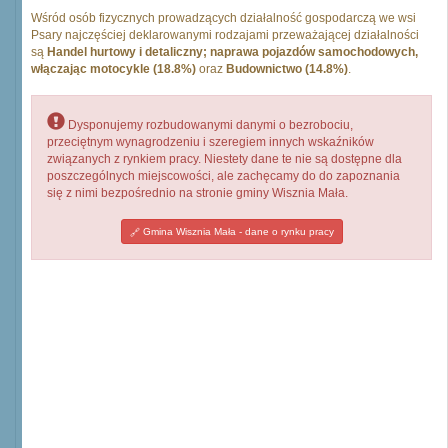
Wśród osób fizycznych prowadzących działalność gospodarczą we wsi
Psary najczęściej deklarowanymi rodzajami przeważającej działalności
są
Handel hurtowy i detaliczny; naprawa pojazdów samochodowych,
włączając motocykle (18.8%)
oraz
Budownictwo (14.8%)
.
Dysponujemy rozbudowanymi danymi o bezrobociu,
przeciętnym wynagrodzeniu i szeregiem innych wskaźników
związanych z rynkiem pracy. Niestety dane te nie są dostępne dla
poszczególnych miejscowości, ale zachęcamy do do zapoznania
się z nimi bezpośrednio na stronie gminy Wisznia Mała.
Gmina Wisznia Mała - dane o rynku pracy