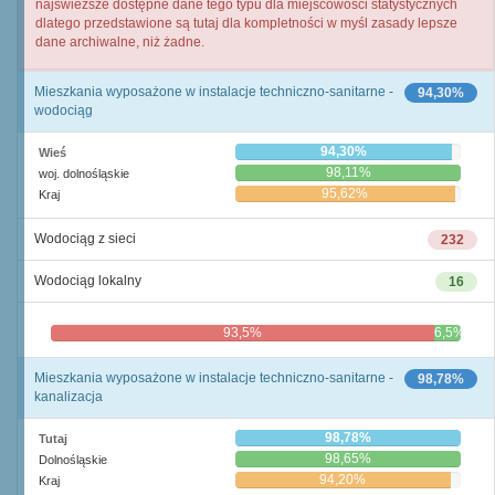
najświeższe dostępne dane tego typu dla miejscowości statystycznych
dlatego przedstawione są tutaj dla kompletności w myśl zasady lepsze
dane archiwalne, niż żadne.
Mieszkania wyposażone w instalacje techniczno-sanitarne -
94,30%
wodociąg
94,30%
Wieś
98,11%
woj. dolnośląskie
95,62%
Kraj
Wodociąg z sieci
232
Wodociąg lokalny
16
93,5%
6,5%
Mieszkania wyposażone w instalacje techniczno-sanitarne -
98,78%
kanalizacja
98,78%
Tutaj
98,65%
Dolnośląskie
94,20%
Kraj