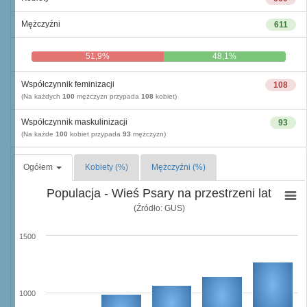
Mężczyźni
611
51,9%
48,1%
Współczynnik feminizacji
108
(Na każdych
100
mężczyzn przypada
108
kobiet)
Współczynnik maskulinizacji
93
(Na każde
100
kobiet przypada
93
mężczyzn)
Ogółem
Kobiety (%)
Mężczyźni (%)
Populacja - Wieś Psary na przestrzeni lat
(Źródło: GUS)
1500
1000