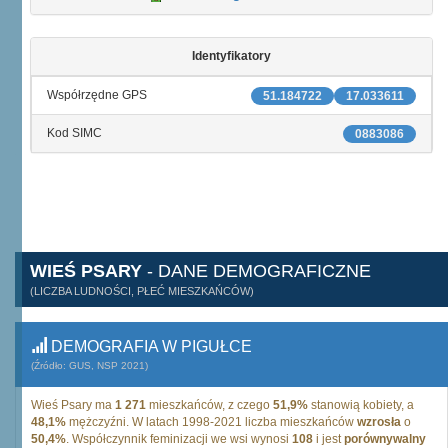
Identyfikatory
Współrzędne GPS
51.184722
17.033611
Kod SIMC
0883086
WIEŚ PSARY
- DANE DEMOGRAFICZNE
(LICZBA LUDNOŚCI, PŁEĆ MIESZKAŃCÓW)
DEMOGRAFIA W PIGUŁCE
(Źródło: GUS, NSP 2021)
Wieś Psary ma
1 271
mieszkańców, z czego
51,9%
stanowią kobiety, a
48,1%
mężczyźni. W latach 1998-2021 liczba mieszkańców
wzrosła
o
50,4%
. Współczynnik feminizacji we wsi wynosi
108
i jest
porównywalny