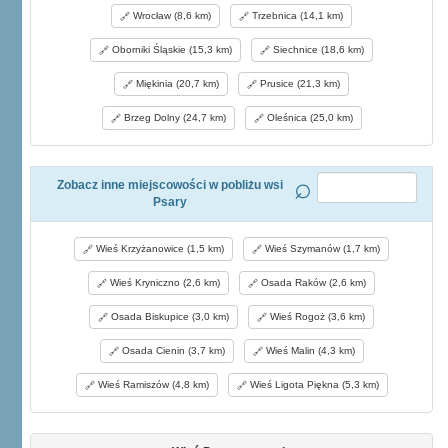
Wrocław (8,6 km)
Trzebnica (14,1 km)
Oborniki Śląskie (15,3 km)
Siechnice (18,6 km)
Miękinia (20,7 km)
Prusice (21,3 km)
Brzeg Dolny (24,7 km)
Oleśnica (25,0 km)
Zobacz inne miejscowości w pobliżu wsi
Psary
Wieś Krzyżanowice (1,5 km)
Wieś Szymanów (1,7 km)
Wieś Kryniczno (2,6 km)
Osada Raków (2,6 km)
Osada Biskupice (3,0 km)
Wieś Rogoż (3,6 km)
Osada Cienin (3,7 km)
Wieś Malin (4,3 km)
Wieś Ramiszów (4,8 km)
Wieś Ligota Piękna (5,3 km)