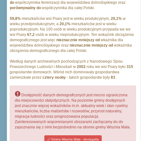
do
współczynnika feminizacji dla województwa dolnośląskiego oraz
porównywalny do
współczynnika dla całej Polski.
59,8%
mieszkańców wsi Psary jest w wieku produkcyjnym,
20,1%
w
wieku przedprodukcyjnym, a
20,1%
mieszkańców jest w wieku
poprodukcyjnym. Na 100 osób w wieku produkcyjnym przypada we we
wsi Psary
67,2
osób w wieku nieprodukcyjnym. Ten wskaźnik obciążenia
demograficznego jest więc
nieznacznie mniejszy od
wkażnika dla
województwa dolnośląskiego oraz
nieznacznie mniejszy od
wskażnika
obciążenia demograficznego dla całej Polski.
Według danych archiwalnych pochodzących z Narodowego Spisu
Powszechnego Ludności i Mieszkań w
2002
roku we wsi Psary było
315
gospodarstw domowych. Wśród nich dominowały gospodarstwa
zamieszkałe przez
cztery osoby
- takich gospodarstw były
83
.
Dostępność danych demograficznych jest mocno ograniczona
dla miejscowości statystycznych. Na poziomie gminy dostępnych
jest znacznie więcej wskaźników m.in. aktualny wiek i stan cywilny
mieszkańców, liczba małżeństw i rozwodów, przyrost naturalny,
migracja ludności oraz prognozowana populacja.
Zainteresowanych wspomnianymi obszarami zachęcamy do do
zapoznania się z nimi bezpośrednio na stronie gminy Wisznia Mała.
Gmina Wisznia Mała - demogafia