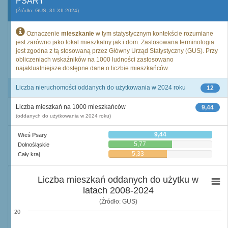
PSARY
(Źródło: GUS, 31.XII.2024)
Oznaczenie
mieszkanie
w tym statystycznym kontekście rozumiane
jest zarówno jako lokal mieszkalny jak i dom. Zastosowana terminologia
jest zgodna z tą stosowaną przez Główny Urząd Statystyczny (GUS). Przy
obliczeniach wskaźników na 1000 ludności zastosowano
najaktualniejsze dostępne dane o liczbie mieszkańców.
Liczba nieruchomości oddanych do użytkowania w 2024 roku
12
Liczba mieszkań na 1000 mieszkańców
9,44
(oddanych do użytkowania w 2024 roku)
9,44
Wieś Psary
5,77
Dolnośląskie
5,33
Cały kraj
Liczba mieszkań oddanych do użytku w
latach 2008-2024
(Źródło: GUS)
20