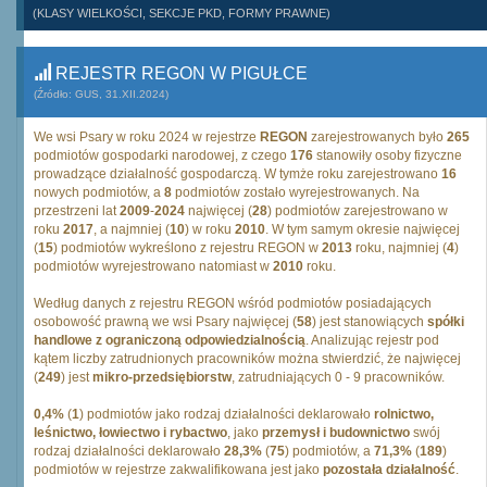
(KLASY WIELKOŚCI, SEKCJE PKD, FORMY PRAWNE)
REJESTR REGON W PIGUŁCE
(Źródło: GUS, 31.XII.2024)
We wsi Psary w roku 2024 w rejestrze
REGON
zarejestrowanych było
265
podmiotów gospodarki narodowej, z czego
176
stanowiły osoby fizyczne
prowadzące działalność gospodarczą. W tymże roku zarejestrowano
16
nowych podmiotów, a
8
podmiotów zostało wyrejestrowanych. Na
przestrzeni lat
2009
-
2024
najwięcej (
28
) podmiotów zarejestrowano w
roku
2017
, a najmniej (
10
) w roku
2010
. W tym samym okresie najwięcej
(
15
) podmiotów wykreślono z rejestru REGON w
2013
roku, najmniej (
4
)
podmiotów wyrejestrowano natomiast w
2010
roku.
Według danych z rejestru REGON wśród podmiotów posiadających
osobowość prawną we wsi Psary najwięcej (
58
) jest stanowiących
spółki
handlowe z ograniczoną odpowiedzialnością
. Analizując rejestr pod
kątem liczby zatrudnionych pracowników można stwierdzić, że najwięcej
(
249
) jest
mikro-przedsiębiorstw
, zatrudniających 0 - 9 pracowników.
0,4%
(
1
) podmiotów jako rodzaj działalności deklarowało
rolnictwo,
leśnictwo, łowiectwo i rybactwo
, jako
przemysł i budownictwo
swój
rodzaj działalności deklarowało
28,3%
(
75
) podmiotów, a
71,3%
(
189
)
podmiotów w rejestrze zakwalifikowana jest jako
pozostała działalność
.