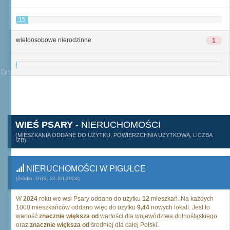
15
wieloosobowe nierodzinne
1
1
WIEŚ PSARY
- NIERUCHOMOŚCI
(MIESZKANIA ODDANE DO UŻYTKU, POWIERZCHNIA UŻYTKOWA, LICZBA
IZB)
NIERUCHOMOŚCI W PIGUŁCE
(Źródło: GUS, 31.XII.2024)
W
2024
roku we wsi Psary oddano do użytku
12
mieszkań. Na każdych
1000 mieszkańców oddano więc do użytku
9,44
nowych lokali. Jest to
wartość
znacznie większa od
wartości dla województwa dolnośląskiego
oraz
znacznie większa od
średniej dla całej Polski.