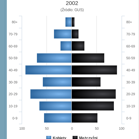
2002
(Źródło: GUS)
80+
80+
70-79
70-79
60-69
60-69
50-59
50-59
40-49
40-49
30-39
30-39
20-29
20-29
10-19
10-19
0-9
0-9
100
50
0
50
100
Kobiety
Mężczyźni