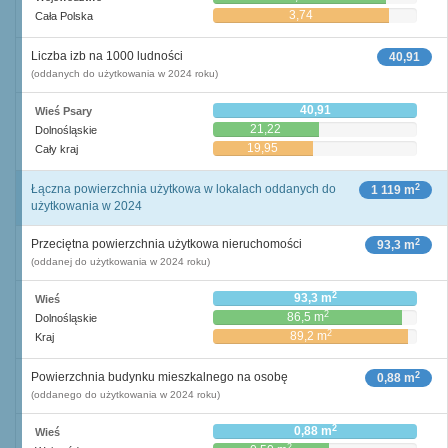
3,74
Cała Polska
Liczba izb na 1000 ludności
40,91
(oddanych do użytkowania w 2024 roku)
40,91
Wieś Psary
21,22
Dolnośląskie
19,95
Cały kraj
2
Łączna powierzchnia użytkowa w lokalach oddanych do
1 119 m
użytkowania w 2024
2
Przeciętna powierzchnia użytkowa nieruchomości
93,3 m
(oddanej do użytkowania w 2024 roku)
2
93,3 m
Wieś
2
86,5 m
Dolnośląskie
2
89,2 m
Kraj
2
Powierzchnia budynku mieszkalnego na osobę
0,88 m
(oddanego do użytkowania w 2024 roku)
2
0,88 m
Wieś
2