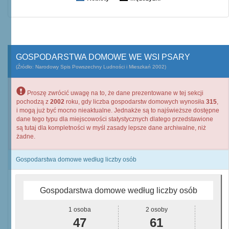
GOSPODARSTWA DOMOWE WE WSI PSARY
(Źródło: Narodowy Spis Powszechny Ludności i Mieszkań 2002)
Proszę zwrócić uwagę na to, że dane prezentowane w tej sekcji
pochodzą z
2002
roku, gdy liczba gospodarstw domowych wynosiła
315
,
i mogą już być mocno nieaktualne. Jednakże są to najświeższe dostępne
dane tego typu dla miejscowości statystycznych dlatego przedstawione
są tutaj dla kompletności w myśl zasady lepsze dane archiwalne, niż
żadne.
Gospodarstwa domowe według liczby osób
Gospodarstwa domowe według liczby osób
1 osoba
2 osoby
47
61