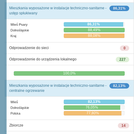
Mieszkania wyposażone w instalacje techniczno-sanitarne -
86,31%
ustęp spłukiwany
86,31%
Wieś Psary
88,49%
Dolnośląskie
88,08%
Kraj
Odprowadzenie do sieci
0
Odprowadzenie do urządzenia lokalnego
227
0,0%
100,0%
Mieszkania wyposażone w instalacje techniczno-sanitarne -
82,13%
centralne ogrzewanie
82,13%
Wieś
76,05%
Dolnośląskie
77,80%
Polska
Zbiorcze
14