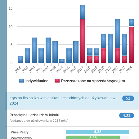
15
10
5
0
2023
2018
2008
2013
2020
2010
2015
2022
2012
2017
2024
2014
2019
2009
2016
2021
2011
Indywidualne
Przeznaczone na sprzedaż/wynajem
Łączna liczba izb w mieszkaniach oddanych do użytkowania w
52
2024
Przeciętna liczba izb w lokalu
4,33
(oddanego do użytkowania w 2024 roku)
4,33
Wieś Psary
3,68
Województwo