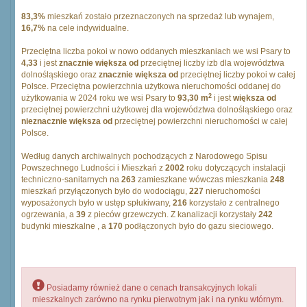
83,3%
mieszkań zostało przeznaczonych na sprzedaż lub wynajem,
16,7%
na cele indywidualne.
Przeciętna liczba pokoi w nowo oddanych mieszkaniach we wsi Psary to
4,33
i jest
znacznie większa od
przeciętnej liczby izb dla województwa
dolnośląskiego oraz
znacznie większa od
przeciętnej liczby pokoi w całej
Polsce. Przeciętna powierzchnia użytkowa nieruchomości oddanej do
2
użytkowania w 2024 roku we wsi Psary to
93,30 m
i jest
większa od
przeciętnej powierzchni użytkowej dla województwa dolnośląskiego oraz
nieznacznie większa od
przeciętnej powierzchni nieruchomości w całej
Polsce.
Według danych archiwalnych pochodzących z Narodowego Spisu
Powszechnego Ludności i Mieszkań z
2002
roku dotyczących instalacji
techniczno-sanitarnych na
263
zamieszkane wówczas mieszkania
248
mieszkań przyłączonych było do wodociągu,
227
nieruchomości
wyposażonych było w ustęp spłukiwany,
216
korzystało z centralnego
ogrzewania, a
39
z pieców grzewczych. Z kanalizacji korzystały
242
budynki mieszkalne , a
170
podłączonych było do gazu sieciowego.
Posiadamy również dane o cenach transakcyjnych lokali
mieszkalnych zarówno na rynku pierwotnym jak i na rynku wtórnym.