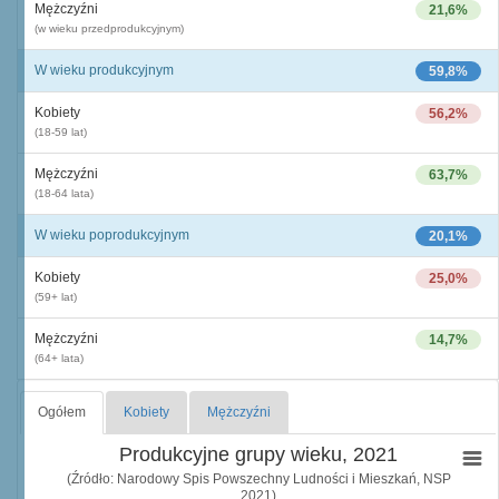
Mężczyźni
21,6%
(w wieku przedprodukcyjnym)
W wieku produkcyjnym
59,8%
Kobiety
56,2%
(18-59 lat)
Mężczyźni
63,7%
(18-64 lata)
W wieku poprodukcyjnym
20,1%
Kobiety
25,0%
(59+ lat)
Mężczyźni
14,7%
(64+ lata)
Ogółem
Kobiety
Mężczyźni
Produkcyjne grupy wieku, 2021
(Źródło: Narodowy Spis Powszechny Ludności i Mieszkań, NSP
2021)