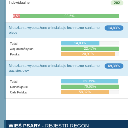
Indywidualne
202
6,5%
93,5%
Mieszkania wyposażone w instalacje techniczno-sanitarne -
14,83%
piece
14,83%
Tutaj
22,47%
woj. dolnośląskie
20,91%
Polska
Mieszkania wyposażone w instalacje techniczno-sanitarne -
69,39%
gaz sieciowy
69,39%
Tutaj
70,63%
Dolnośląskie
58,32%
Cała Polska
WIEŚ PSARY
- REJESTR REGON