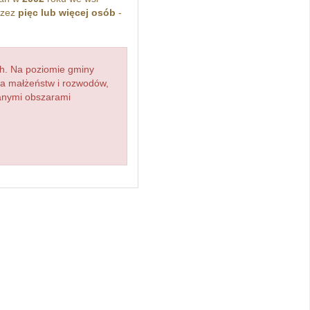
rzez
pięc lub więcej osób
-
h. Na poziomie gminy
zba małżeństw i rozwodów,
ianymi obszarami