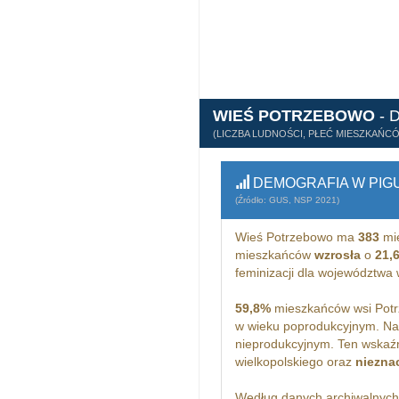
WIEŚ POTRZEBOWO
- 
(LICZBA LUDNOŚCI, PŁEĆ MIESZKAŃC
DEMOGRAFIA W PIG
(Źródło: GUS, NSP 2021)
Wieś Potrzebowo ma
383
mi
mieszkańców
wzrosła
o
21,
feminizacji dla województwa 
59,8%
mieszkańców wsi Potr
w wieku poprodukcyjnym. Na
nieprodukcyjnym. Ten wskaźn
wielkopolskiego oraz
niezna
Według danych archiwalnyc