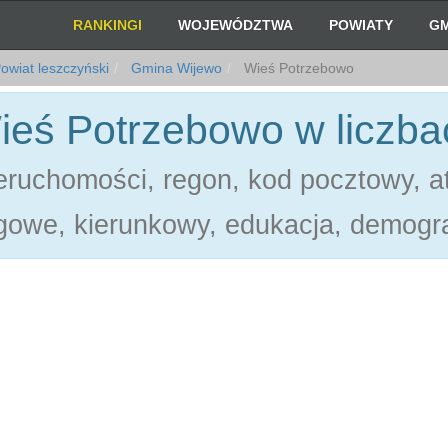
RANKINGI
WOJEWÓDZTWA
POWIATY
GM
owiat leszczyński
Gmina Wijewo
Wieś Potrzebowo
ieś Potrzebowo w liczba
ruchomości, regon, kod pocztowy, at
gowe, kierunkowy, edukacja, demogra