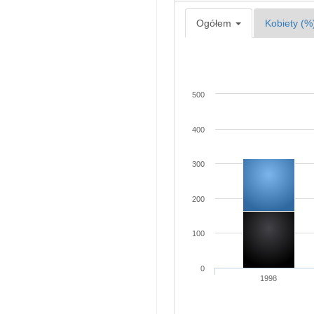
Ogółem
Kobiety (%
500
400
300
200
100
0
1998