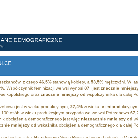
DANE DEMOGRAFICZNE
ÓW)
UŁCE
eszkańców, z czego
46,5%
stanowią kobiety, a
53,5%
mężczyźni. W lat
6%
. Współczynnik feminizacji we wsi wynosi
87
i jest
znacznie mniejsz
wielkopolskiego oraz
znacznie mniejszy od
współczynnika dla całej Po
zebowo jest w wieku produkcyjnym,
27,4%
w wieku przedprodukcyjny
 100 osób w wieku produkcyjnym przypada we we wsi Potrzebowo
67,
ik obciążenia demograficznego jest więc
nieznacznie mniejszy od
wk
cznie mniejszy od
wskażnika obciążenia demograficznego dla całej Pol
h pochodzących z Narodowego Spisu Powszechnego Ludności i Miesz