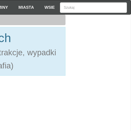
INY
MIASTA
WSIE
ch
rakcje, wypadki
fia)