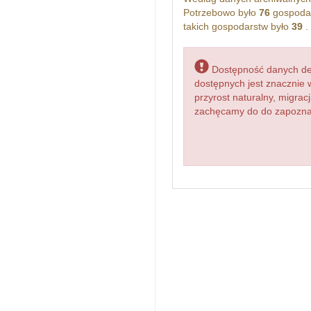
Potrzebowo było
76
gospodar
takich gospodarstw było
39
.
Dostępność danych dem
dostępnych jest znacznie 
przyrost naturalny, migr
zachęcamy do do zapoznani