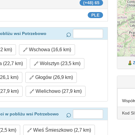
(+48) 65
PLE
obliżu wsi Potrzebowo
,2 km)
Wschowa (16,6 km)
 (22,7 km)
Wolsztyn (23,5 km)
26,1 km)
Głogów (26,9 km)
27,9 km)
Wielichowo (27,9 km)
Współ
Kod S
ci w pobliżu wsi Potrzebowo
2,5 km)
Wieś Śmieszkowo (2,7 km)