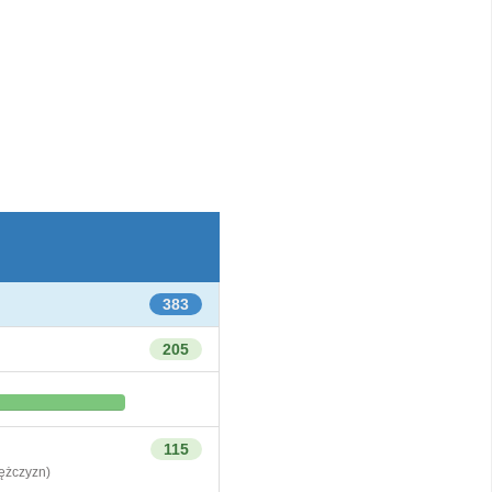
383
205
115
żczyzn)