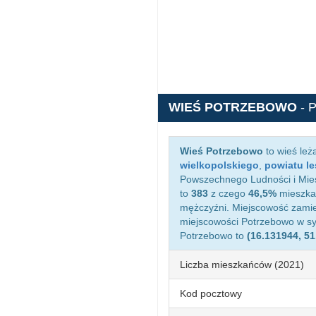
WIEŚ POTRZEBOWO
- 
Wieś Potrzebowo
to wieś le
wielkopolskiego
,
powiatu l
Powszechnego Ludności i Mies
to
383
z czego
46,5%
mieszkań
mężczyźni. Miejscowość zami
miejscowości Potrzebowo w s
Potrzebowo to
(16.131944, 51
Liczba mieszkańców (2021)
Kod pocztowy