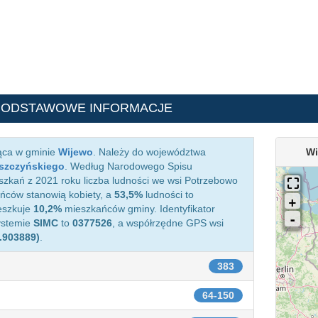
PODSTAWOWE INFORMACJE
żąca w gminie
Wijewo
. Należy do województwa
Wi
eszczyńskiego
. Według Narodowego Spisu
zkań z 2021 roku liczba ludności we wsi Potrzebowo
ców stanowią kobiety, a
53,5%
ludności to
eszkuje
10,2%
mieszkańców gminy. Identyfikator
ystemie
SIMC
to
0377526
, a współrzędne GPS wsi
.903889)
.
383
64-150