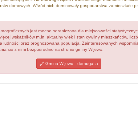
stw domowych. Wśród nich dominowały gospodarstwa zamieszkałe p
ograficznych jest mocno ograniczona dla miejscowości statystycznyc
więcej wskaźników m.in. aktualny wiek i stan cywilny mieszkańców, lic
acja ludności oraz prognozowana populacja. Zainteresowanych wspomn
a się z nimi bezpośrednio na stronie gminy Wijewo.
Gmina Wijewo - demogafia