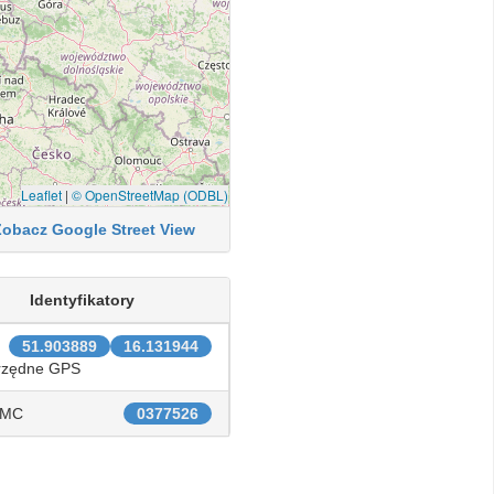
Leaflet
|
© OpenStreetMap (ODBL)
Zobacz Google Street View
Identyfikatory
51.903889
16.131944
rzędne GPS
IMC
0377526