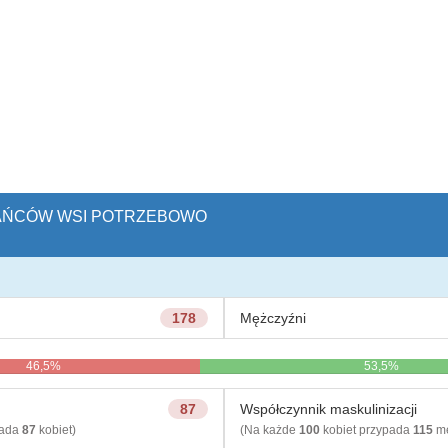
ZKAŃCÓW WSI POTRZEBOWO
178
Mężczyźni
46,5%
53,5%
87
Współczynnik maskulinizacji
pada
87
kobiet)
(Na każde
100
kobiet przypada
115
mę