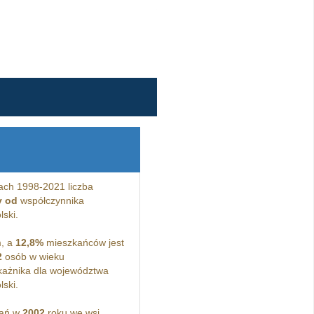
ach 1998-2021 liczba
y od
współczynnika
lski.
m, a
12,8%
mieszkańców jest
2
osób w wieku
ażnika dla województwa
ski.
kań w
2002
roku we wsi