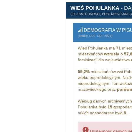
WIEŚ POHULANKA
- D
(LICZBA LUDNOŚCI, PŁEĆ MIESZKAŃC
DEMOGRAFIA W PIG
(Źródło: GUS, NSP 2021)
Wieś Pohulanka ma
71
miesz
mieszkańców
wzrosła
o
57,
feminizacji dla województwa
59,2%
mieszkańców wsi Pohu
wieku poprodukcyjnym. Na 1
nieprodukcyjnym. Ten wskaźn
mazowieckiego oraz
porówn
Według danych archiwalnyc
Pohulanka było
15
gospodars
takich gospodarstw było
8
.
Dostępność danych dem