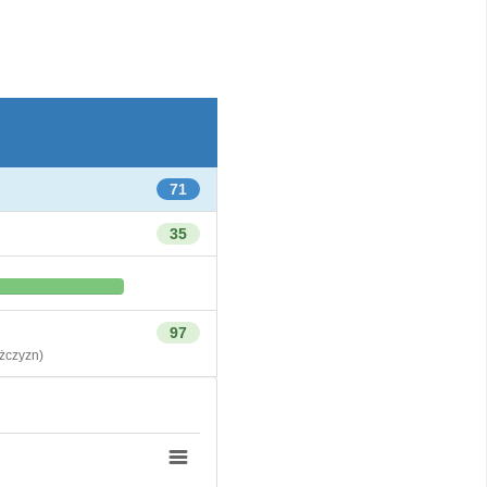
71
35
97
czyzn)