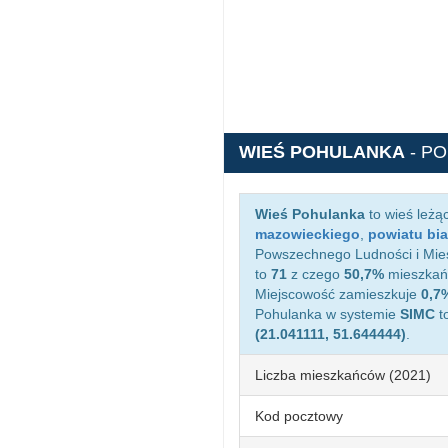
WIEŚ POHULANKA
- P
Wieś Pohulanka
to wieś leżą
mazowieckiego
,
powiatu bi
Powszechnego Ludności i Mies
to
71
z czego
50,7%
mieszkańc
Miejscowość zamieszkuje
0,7
Pohulanka w systemie
SIMC
t
(21.041111, 51.644444)
.
Liczba mieszkańców (2021)
Kod pocztowy