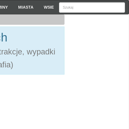
INY
MIASTA
WSIE
ch
rakcje, wypadki
fia)