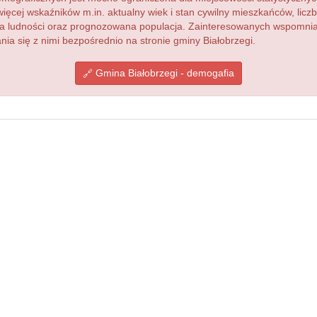
więcej wskaźników m.in. aktualny wiek i stan cywilny mieszkańców, lic
acja ludności oraz prognozowana populacja. Zainteresowanych wspomn
a się z nimi bezpośrednio na stronie gminy Białobrzegi.
Gmina Białobrzegi - demogafia