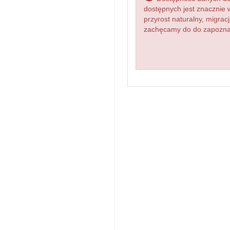
dostępnych jest znacznie 
przyrost naturalny, migr
zachęcamy do do zapoznani