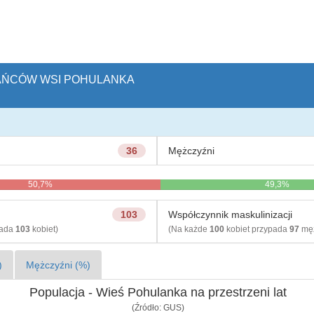
KAŃCÓW WSI POHULANKA
36
Mężczyźni
50,7%
49,3%
103
Współczynnik maskulinizacji
pada
103
kobiet)
(Na każde
100
kobiet przypada
97
męż
)
Mężczyźni (%)
Populacja - Wieś Pohulanka na przestrzeni lat
(Źródło: GUS)