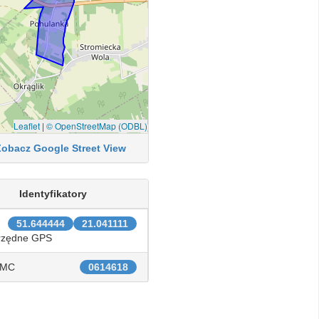
Leaflet
|
© OpenStreetMap (ODBL)
Zobacz Google Street View
Identyfikatory
51.644444
21.041111
rzędne GPS
IMC
0614618