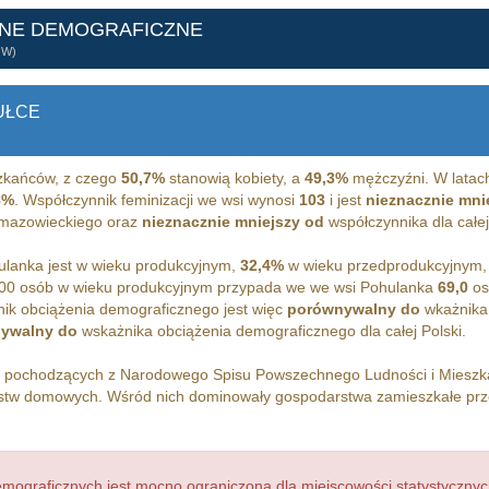
ANE DEMOGRAFICZNE
ÓW)
UŁCE
kańców, z czego
50,7%
stanowią kobiety, a
49,3%
mężczyźni. W latac
8%
. Współczynnik feminizacji we wsi wynosi
103
i jest
nieznacznie mni
 mazowieckiego oraz
nieznacznie mniejszy od
współczynnika dla całej
lanka jest w wieku produkcyjnym,
32,4%
w wieku przedprodukcyjnym,
00 osób w wieku produkcyjnym przypada we we wsi Pohulanka
69,0
os
ik obciążenia demograficznego jest więc
porównywalny do
wkażnika
ywalny do
wskażnika obciążenia demograficznego dla całej Polski.
h pochodzących z Narodowego Spisu Powszechnego Ludności i Miesz
tw domowych. Wśród nich dominowały gospodarstwa zamieszkałe pr
ograficznych jest mocno ograniczona dla miejscowości statystycznyc