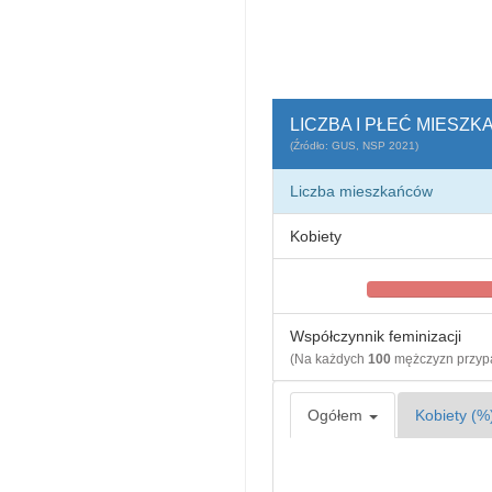
LICZBA I PŁEĆ MIESZ
(Źródło: GUS, NSP 2021)
Liczba mieszkańców
Kobiety
Współczynnik feminizacji
(Na każdych
100
mężczyzn przy
Ogółem
Kobiety (%