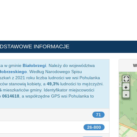
ODSTAWOWE INFORMACJE
ca w gminie
Białobrzegi
. Należy do województwa
W
ałobrzeskiego
. Według Narodowego Spisu
zkań z 2021 roku liczba ludności we wsi Pohulanka
ów stanowią kobiety, a
49,3%
ludności to mężczyźni.
%
mieszkańców gminy. Identyfikator miejscowości
o
0614618
, a współrzędne GPS wsi Pohulanka to
71
26-800