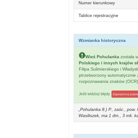
Numer kierunkowy
Tablice rejestracyjne
Wzmianka historyczna
Wieś Pohulanka
została 
Polskiego i innych krajów s
Filipa Sulimierskiego i Włady
ptrzetworzony automatycznie
rozpoznawania znaków (OCR)
Jeśli widzisz błędy
Zaproponuj popr
Pohulanka 8.) P., zaśc., pow.
Wasiliszek, ma 1 dm., 3 mk. ka