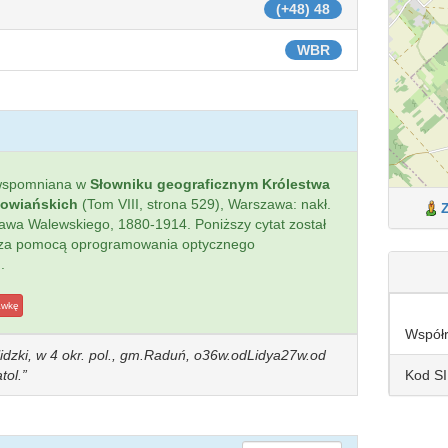
(+48) 48
WBR
wspomniana w
Słowniku geograficznym Królestwa
łowiańskich
(Tom VIII, strona 529), Warszawa: nakł.
sława Walewskiego, 1880-1914. Poniższy cytat został
 za pomocą oprogramowania optycznego
.
awkę
Współ
 lidzki, w 4 okr. pol., gm.Raduń, o36w.odLidya27w.od
Kod S
tol.