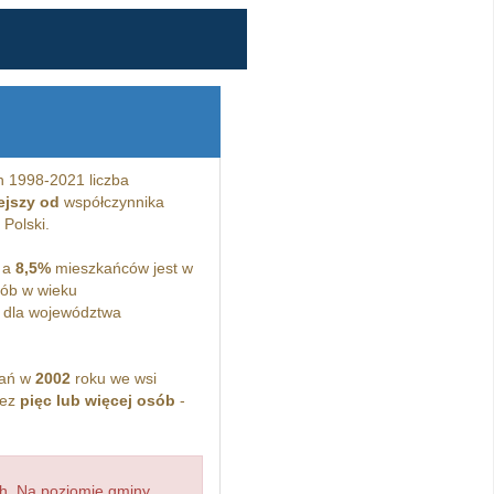
h 1998-2021 liczba
ejszy od
współczynnika
 Polski.
 a
8,5%
mieszkańców jest w
ób w wieku
 dla województwa
kań w
2002
roku we wsi
zez
pięc lub więcej osób
-
h. Na poziomie gminy