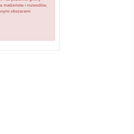
zba małżeństw i rozwodów,
ianymi obszarami