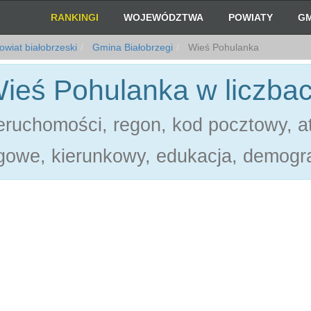
RANKINGI
WOJEWÓDZTWA
POWIATY
GM
wiat białobrzeski
Gmina Białobrzegi
Wieś Pohulanka
ieś Pohulanka w liczba
ruchomości, regon, kod pocztowy, at
gowe, kierunkowy, edukacja, demogra