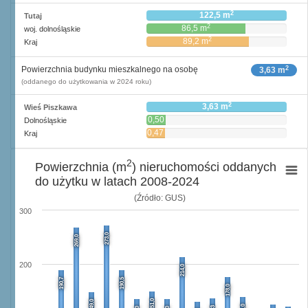
2
122,5 m
Tutaj
2
86,5 m
woj. dolnośląskie
2
89,2 m
Kraj
2
Powierzchnia budynku mieszkalnego na osobę
3,63 m
(oddanego do użytkowania w 2024 roku)
2
3,63 m
Wieś Piszkawa
0,50
Dolnośląskie
2
m
0,47
Kraj
2
m
2
Powierzchnia (m
) nieruchomości oddanych
do użytku w latach 2008-2024
(Źródło: GUS)
300
273,0
269,0
200
214,0
190,7
190,5
178,0
151,0
149,0