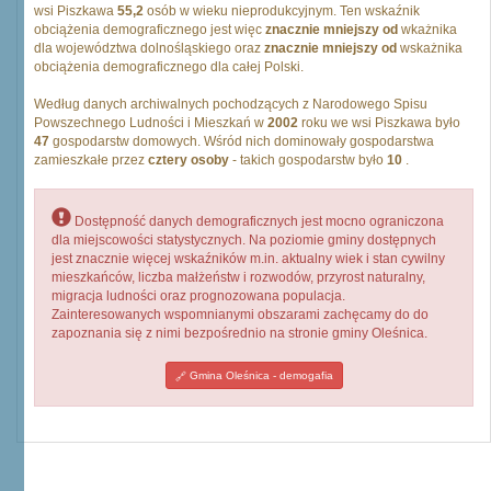
wsi Piszkawa
55,2
osób w wieku nieprodukcyjnym. Ten wskaźnik
obciążenia demograficznego jest więc
znacznie mniejszy od
wkażnika
dla województwa dolnośląskiego oraz
znacznie mniejszy od
wskażnika
obciążenia demograficznego dla całej Polski.
Według danych archiwalnych pochodzących z Narodowego Spisu
Powszechnego Ludności i Mieszkań w
2002
roku we wsi Piszkawa było
47
gospodarstw domowych. Wśród nich dominowały gospodarstwa
zamieszkałe przez
cztery osoby
- takich gospodarstw było
10
.
Dostępność danych demograficznych jest mocno ograniczona
dla miejscowości statystycznych. Na poziomie gminy dostępnych
jest znacznie więcej wskaźników m.in. aktualny wiek i stan cywilny
mieszkańców, liczba małżeństw i rozwodów, przyrost naturalny,
migracja ludności oraz prognozowana populacja.
Zainteresowanych wspomnianymi obszarami zachęcamy do do
zapoznania się z nimi bezpośrednio na stronie gminy Oleśnica.
Gmina Oleśnica - demogafia