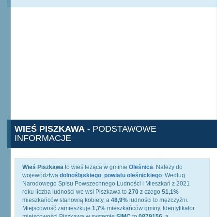
WIEŚ PISZKAWA
- PODSTAWOWE
INFORMACJE
Wieś Piszkawa
to wieś leżąca w gminie
Oleśnica
. Należy do
województwa
dolnośląskiego
,
powiatu oleśnickiego
. Według
Narodowego Spisu Powszechnego Ludności i Mieszkań z 2021
roku liczba ludności we wsi Piszkawa to
270
z czego
51,1%
mieszkańców stanowią kobiety, a
48,9%
ludności to mężczyźni.
Miejscowość zamieszkuje
1,7%
mieszkańców gminy. Identyfikator
miejscowości Piszkawa w systemie
SIMC
to
0879156
, a