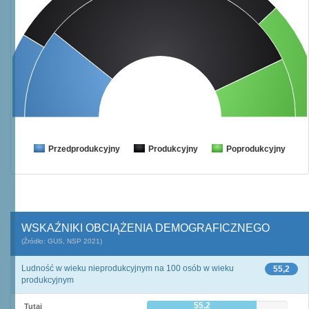
Przedprodukcyjny
Produkcyjny
Poprodukcyjny
WSKAŹNIKI OBCIĄŻENIA DEMOGRAFICZNEGO
(Źródło: GUS, NSP 2021)
Ludność w wieku nieprodukcyjnym na 100 osób w wieku
55,2
produkcyjnym
55,2
Tutaj