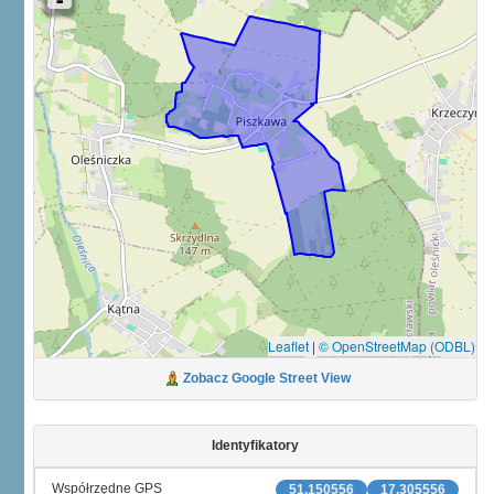
Leaflet
|
© OpenStreetMap (ODBL)
Zobacz Google Street View
Identyfikatory
Współrzędne GPS
51.150556
17.305556