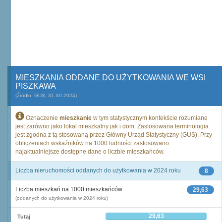
MIESZKANIA ODDANE DO UŻYTKOWANIA WE WSI
PISZKAWA
(Źródło: GUS, 31.XII.2024)
Oznaczenie
mieszkanie
w tym statystycznym kontekście rozumiane
jest zarówno jako lokal mieszkalny jak i dom. Zastosowana terminologia
jest zgodna z tą stosowaną przez Główny Urząd Statystyczny (GUS). Przy
obliczeniach wskaźników na 1000 ludności zastosowano
najaktualniejsze dostępne dane o liczbie mieszkańców.
Liczba nieruchomości oddanych do użytkowania w 2024 roku
8
Liczba mieszkań na 1000 mieszkańców
29,63
(oddanych do użytkowania w 2024 roku)
29,63
Tutaj