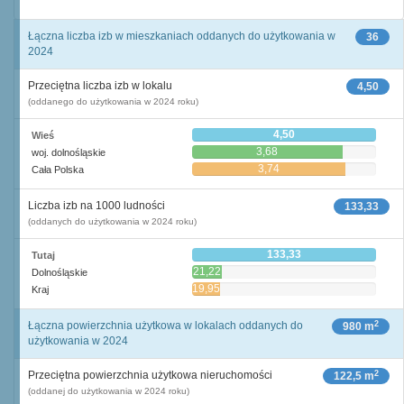
Łączna liczba izb w mieszkaniach oddanych do użytkowania w
36
2024
Przeciętna liczba izb w lokalu
4,50
(oddanego do użytkowania w 2024 roku)
4,50
Wieś
3,68
woj. dolnośląskie
3,74
Cała Polska
Liczba izb na 1000 ludności
133,33
(oddanych do użytkowania w 2024 roku)
133,33
Tutaj
21,22
Dolnośląskie
19,95
Kraj
2
Łączna powierzchnia użytkowa w lokalach oddanych do
980 m
użytkowania w 2024
2
Przeciętna powierzchnia użytkowa nieruchomości
122,5 m
(oddanej do użytkowania w 2024 roku)