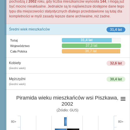
pochodzą z
2002
roku, gdy liczba mieszkańców wynosiła
144
, i mogą już
być mocno nieaktualne. Jednakże są to najświeższe dostępne dane tego
typu dla miejscowości statystycznych dlatego przedstawione są tutaj dla
kompletności w myśl zasady lepsze dane archiwalne, niż żadne.
Średni wiek mieszkańców
31,4 lat
31,4 lat
Tutaj
37,3 lat
Województwo
36,7 lat
Cała Polska
Kobiety
32,6 lat
(średni wiek)
Mężczyźni
30,4 lat
(średni wiek)
Piramida wieku mieszkańców wsi Piszkawa,
2002
(Źródło: GUS)
80+
80+