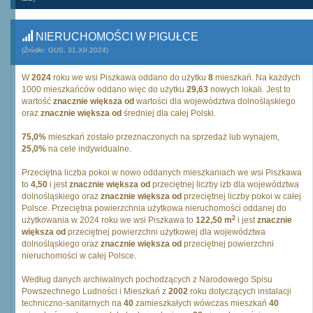
NIERUCHOMOŚCI W PIGUŁCE
(Źródło: GUS, 31.XII.2024)
W
2024
roku we wsi Piszkawa oddano do użytku
8
mieszkań. Na każdych
1000 mieszkańców oddano więc do użytku
29,63
nowych lokali. Jest to
wartość
znacznie większa od
wartości dla województwa dolnośląskiego
oraz
znacznie większa od
średniej dla całej Polski.
75,0%
mieszkań zostało przeznaczonych na sprzedaż lub wynajem,
25,0%
na cele indywidualne.
Przeciętna liczba pokoi w nowo oddanych mieszkaniach we wsi Piszkawa
to
4,50
i jest
znacznie większa od
przeciętnej liczby izb dla województwa
dolnośląskiego oraz
znacznie większa od
przeciętnej liczby pokoi w całej
Polsce. Przeciętna powierzchnia użytkowa nieruchomości oddanej do
2
użytkowania w 2024 roku we wsi Piszkawa to
122,50 m
i jest
znacznie
większa od
przeciętnej powierzchni użytkowej dla województwa
dolnośląskiego oraz
znacznie większa od
przeciętnej powierzchni
nieruchomości w całej Polsce.
Według danych archiwalnych pochodzących z Narodowego Spisu
Powszechnego Ludności i Mieszkań z
2002
roku dotyczących instalacji
techniczno-sanitarnych na
40
zamieszkałych wówczas mieszkań
40