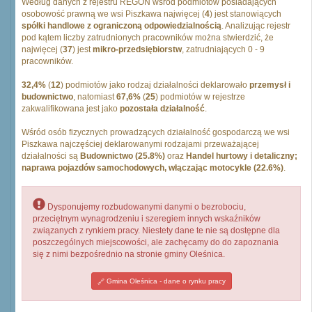
Według danych z rejestru REGON wśród podmiotów posiadających
osobowość prawną we wsi Piszkawa najwięcej (
4
) jest stanowiących
spółki handlowe z ograniczoną odpowiedzialnością
. Analizując rejestr
pod kątem liczby zatrudnionych pracowników można stwierdzić, że
najwięcej (
37
) jest
mikro-przedsiębiorstw
, zatrudniających 0 - 9
pracowników.
32,4%
(
12
) podmiotów jako rodzaj działalności deklarowało
przemysł i
budownictwo
, natomiast
67,6%
(
25
) podmiotów w rejestrze
zakwalifikowana jest jako
pozostała działalność
.
Wśród osób fizycznych prowadzących działalność gospodarczą we wsi
Piszkawa najczęściej deklarowanymi rodzajami przeważającej
działalności są
Budownictwo (25.8%)
oraz
Handel hurtowy i detaliczny;
naprawa pojazdów samochodowych, włączając motocykle (22.6%)
.
Dysponujemy rozbudowanymi danymi o bezrobociu,
przeciętnym wynagrodzeniu i szeregiem innych wskaźników
związanych z rynkiem pracy. Niestety dane te nie są dostępne dla
poszczególnych miejscowości, ale zachęcamy do do zapoznania
się z nimi bezpośrednio na stronie gminy Oleśnica.
Gmina Oleśnica - dane o rynku pracy