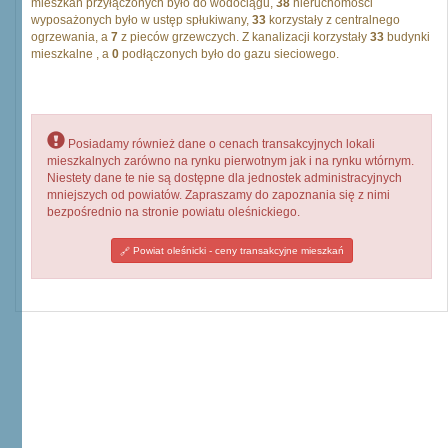
mieszkań przyłączonych było do wodociągu,
38
nieruchomości
wyposażonych było w ustęp spłukiwany,
33
korzystały z centralnego
ogrzewania, a
7
z pieców grzewczych. Z kanalizacji korzystały
33
budynki
mieszkalne , a
0
podłączonych było do gazu sieciowego.
Posiadamy również dane o cenach transakcyjnych lokali
mieszkalnych zarówno na rynku pierwotnym jak i na rynku wtórnym.
Niestety dane te nie są dostępne dla jednostek administracyjnych
mniejszych od powiatów. Zapraszamy do zapoznania się z nimi
bezpośrednio na stronie powiatu oleśnickiego.
Powiat oleśnicki - ceny transakcyjne mieszkań