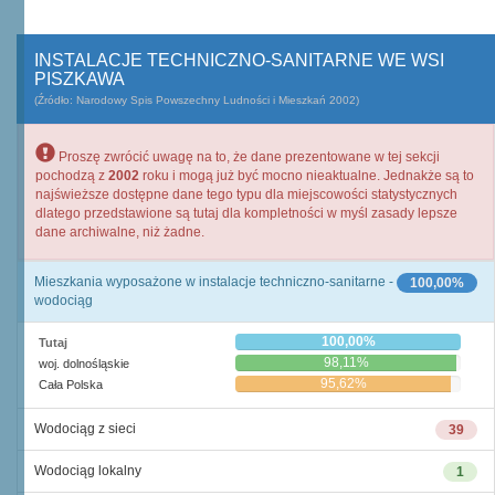
INSTALACJE TECHNICZNO-SANITARNE WE WSI
PISZKAWA
(Źródło: Narodowy Spis Powszechny Ludności i Mieszkań 2002)
Proszę zwrócić uwagę na to, że dane prezentowane w tej sekcji
pochodzą z
2002
roku i mogą już być mocno nieaktualne. Jednakże są to
najświeższe dostępne dane tego typu dla miejscowości statystycznych
dlatego przedstawione są tutaj dla kompletności w myśl zasady lepsze
dane archiwalne, niż żadne.
Mieszkania wyposażone w instalacje techniczno-sanitarne -
100,00%
wodociąg
100,00%
Tutaj
98,11%
woj. dolnośląskie
95,62%
Cała Polska
Wodociąg z sieci
39
Wodociąg lokalny
1