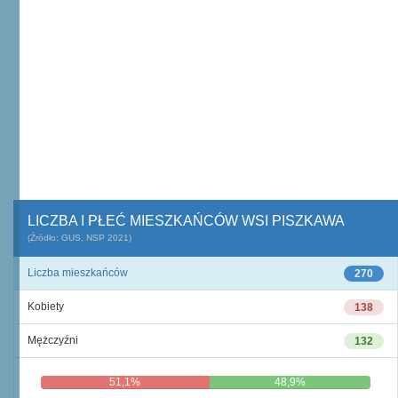
LICZBA I PŁEĆ MIESZKAŃCÓW WSI PISZKAWA
(Źródło: GUS, NSP 2021)
Liczba mieszkańców
270
Kobiety
138
Mężczyźni
132
51,1%
48,9%