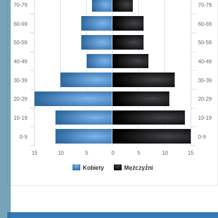
70-79
70-79
60-69
60-69
50-59
50-59
40-49
40-49
30-39
30-39
20-29
20-29
10-19
10-19
0-9
0-9
15
10
5
0
5
10
15
Kobiety
Mężczyźni