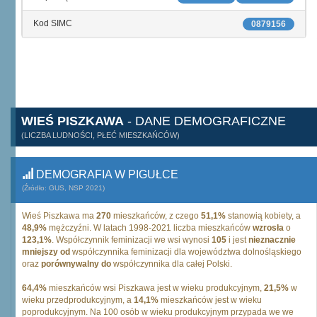
Kod SIMC
0879156
WIEŚ PISZKAWA
- DANE DEMOGRAFICZNE
(LICZBA LUDNOŚCI, PŁEĆ MIESZKAŃCÓW)
DEMOGRAFIA W PIGUŁCE
(Źródło: GUS, NSP 2021)
Wieś Piszkawa ma
270
mieszkańców, z czego
51,1%
stanowią kobiety, a
48,9%
mężczyźni. W latach 1998-2021 liczba mieszkańców
wzrosła
o
123,1%
. Współczynnik feminizacji we wsi wynosi
105
i jest
nieznacznie
mniejszy od
współczynnika feminizacji dla województwa dolnośląskiego
oraz
porównywalny do
współczynnika dla całej Polski.
64,4%
mieszkańców wsi Piszkawa jest w wieku produkcyjnym,
21,5%
w
wieku przedprodukcyjnym, a
14,1%
mieszkańców jest w wieku
poprodukcyjnym. Na 100 osób w wieku produkcyjnym przypada we we