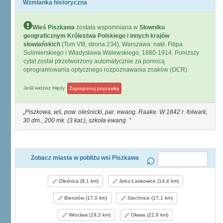
Wzmianka historyczna
Wieś Piszkawa
została wspomniana w
Słowniku
geograficznym Królestwa Polskiego i innych krajów
słowiańskich
(Tom VIII, strona 234), Warszawa: nakł. Filipa
Sulimierskiego i Władysława Walewskiego, 1880-1914. Poniższy
cytat został ptrzetworzony automatycznie za pomocą
oprogramowania optycznego rozpoznawania znaków (OCR).
Jeśli widzisz błędy
Zaproponuj poprawkę
Piszkowa, wś, pow. oleśnicki, par. ewang. Raake. W 1842 r. folwark,
30 dm., 200 mk. (3 kat.), szkoła ewang.
Zobacz miasta w pobliżu wsi Piszkawa
Oleśnica (9,1 km)
Jelcz-Laskowice (14,4 km)
Bierutów (17,0 km)
Siechnice (17,1 km)
Wrocław (19,2 km)
Oława (22,8 km)