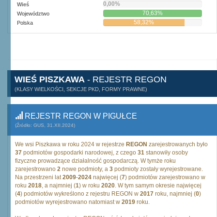
0,00%
Wieś
70,63%
Województwo
58,32%
Polska
WIEŚ PISZKAWA
- REJESTR REGON
(KLASY WIELKOŚCI, SEKCJE PKD, FORMY PRAWNE)
REJESTR REGON W PIGUŁCE
(Źródło: GUS, 31.XII.2024)
We wsi Piszkawa w roku 2024 w rejestrze
REGON
zarejestrowanych było
37
podmiotów gospodarki narodowej, z czego
31
stanowiły osoby
fizyczne prowadzące działalność gospodarczą. W tymże roku
zarejestrowano
2
nowe podmioty, a
3
podmioty zostały wyrejestrowane.
Na przestrzeni lat
2009
-
2024
najwięcej (
7
) podmiotów zarejestrowano w
roku
2018
, a najmniej (
1
) w roku
2020
. W tym samym okresie najwięcej
(
4
) podmiotów wykreślono z rejestru REGON w
2017
roku, najmniej (
0
)
podmiotów wyrejestrowano natomiast w
2019
roku.