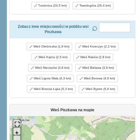
Trzebnica (24,5 km)
Twardogóra (26,4 km)
Zobacz inne miejscowości w pobliżu wsi
Piszkawa
Wieś Oleśniczka (1,8 km)
Wieś Krzeczyn (2,2 km)
Wieś Kątna (2,5 km)
Wieś Raków (2,8 km)
Wieś Nieciszów (3,8 km)
Wieś Bielawa (3,9 km)
Wieś Ligota Mała (4,3 km)
Wieś Borowa (4,6 km)
Wieś Brzezia Łąka (5,3 km)
Wieś Bystre (5,6 km)
Wieś Piszkawa na mapie