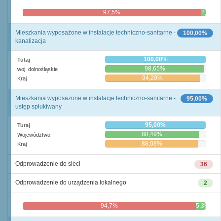
97,5%
2,5%
Mieszkania wyposażone w instalacje techniczno-sanitarne -
100,00%
kanalizacja
100,00%
Tutaj
98,65%
woj. dolnośląskie
94,20%
Kraj
Mieszkania wyposażone w instalacje techniczno-sanitarne -
95,00%
ustęp spłukiwany
95,00%
Tutaj
88,49%
Województwo
88,08%
Kraj
Odprowadzenie do sieci
36
Odprowadzenie do urządzenia lokalnego
2
94,7%
5,3%