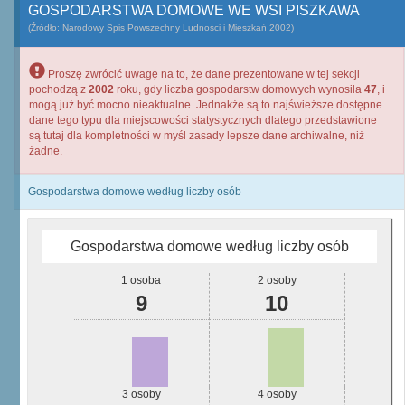
GOSPODARSTWA DOMOWE WE WSI PISZKAWA
(Źródło: Narodowy Spis Powszechny Ludności i Mieszkań 2002)
Proszę zwrócić uwagę na to, że dane prezentowane w tej sekcji
pochodzą z
2002
roku, gdy liczba gospodarstw domowych wynosiła
47
, i
mogą już być mocno nieaktualne. Jednakże są to najświeższe dostępne
dane tego typu dla miejscowości statystycznych dlatego przedstawione
są tutaj dla kompletności w myśl zasady lepsze dane archiwalne, niż
żadne.
Gospodarstwa domowe według liczby osób
Gospodarstwa domowe według liczby osób
1 osoba
2 osoby
9
10
3 osoby
4 osoby