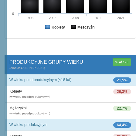
0
1998
2002
2009
2011
2021
Kobiety
Mężczyźni
PRODUKCYJNE GRUPY WIEKU
%
123
(Źródło: GUS, NSP 2021)
W wieku przedprodukcyjnym (<18 lat)
21,5%
Kobiety
20,3%
(w wieku przedprodukcyjnym)
Mężczyźni
22,7%
(w wieku przedprodukcyjnym)
W wieku produkcyjnym
64,4%