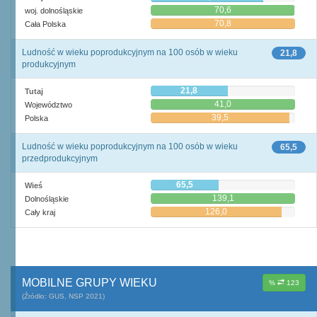
70,6
woj. dolnośląskie
70,8
Cała Polska
Ludność w wieku poprodukcyjnym na 100 osób w wieku
21,8
produkcyjnym
21,8
Tutaj
41,0
Województwo
39,5
Polska
Ludność w wieku poprodukcyjnym na 100 osób w wieku
65,5
przedprodukcyjnym
65,5
Wieś
139,1
Dolnośląskie
126,0
Cały kraj
MOBILNE GRUPY WIEKU
%
123
(Źródło: GUS, NSP 2021)