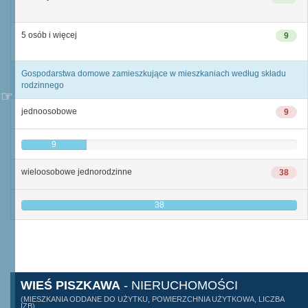
5 osób i więcej
9
Gospodarstwa domowe zamieszkujące w mieszkaniach według składu
rodzinnego
jednoosobowe
9
9
wieloosobowe jednorodzinne
38
38
WIEŚ PISZKAWA
- NIERUCHOMOŚCI
(MIESZKANIA ODDANE DO UŻYTKU, POWIERZCHNIA UŻYTKOWA, LICZBA
IZB)