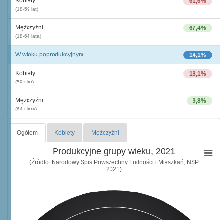
Kobiety
61,6%
(18-59 lat)
Mężczyźni
67,4%
(18-64 lata)
W wieku poprodukcyjnym
14,1%
Kobiety
18,1%
(59+ lat)
Mężczyźni
9,8%
(64+ lata)
Ogółem
Kobiety
Mężczyźni
Produkcyjne grupy wieku, 2021
(Źródło: Narodowy Spis Powszechny Ludności i Mieszkań, NSP
2021)