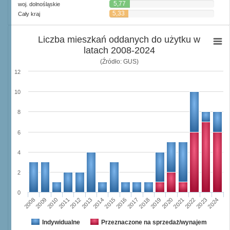
5,77
woj. dolnośląskie
5,33
Cały kraj
Liczba mieszkań oddanych do użytku w
latach 2008-2024
(Źródło: GUS)
12
10
8
6
4
2
0
2023
2018
2008
2013
2020
2010
2015
2022
2012
2017
2024
2014
2019
2009
2016
2021
2011
Indywidualne
Przeznaczone na sprzedaż/wynajem