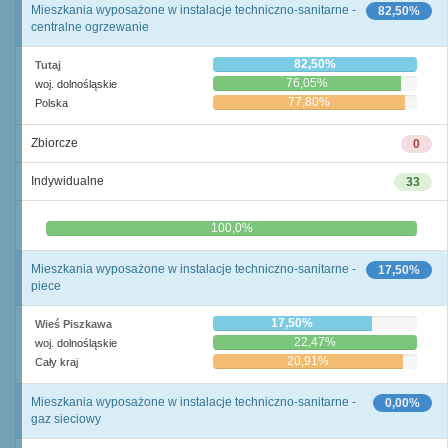
Mieszkania wyposażone w instalacje techniczno-sanitarne -
82,50%
centralne ogrzewanie
82,50%
Tutaj
76,05%
woj. dolnośląskie
77,80%
Polska
Zbiorcze
0
Indywidualne
33
0,0%
100,0%
Mieszkania wyposażone w instalacje techniczno-sanitarne -
17,50%
piece
17,50%
Wieś Piszkawa
22,47%
woj. dolnośląskie
20,91%
Cały kraj
Mieszkania wyposażone w instalacje techniczno-sanitarne -
0,00%
gaz sieciowy