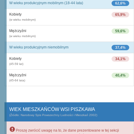
W wieku produkcyjnym mobilnym (18-44 lata)
62,6%
Kobiety
65,9%
(w wieku mobilnym)
Mężczyźni
59,6%
(w wieku mobilnym)
W wieku produkcyjnym niemobilnym
37,4%
Kobiety
34,1%
(45-59 lat)
Mężczyźni
40,4%
(45-64 lata)
WIEK MIESZKAŃCÓW WSI PISZKAWA
(Źródło: Narodowy Spis Powszechny Ludności i Mieszkań 2002)
Proszę zwrócić uwagę na to, że dane prezentowane w tej sekcji