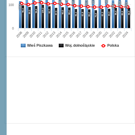
141,0
137,3
137,0
137,0
131,0
125,8
122,5
118,1
100
115,0
100,2
96,4
94,4
92,7
90,5
90,0
88,4
87,3
86,4
86,5
85,9
83,3
81,1
81,8
81,3
80,2
76,8
0
2008
2009
2010
2011
2012
2013
2014
2015
2016
2017
2018
2019
2020
2021
2022
2023
2024
Wieś Piszkawa
Woj. dolnośląskie
Polska