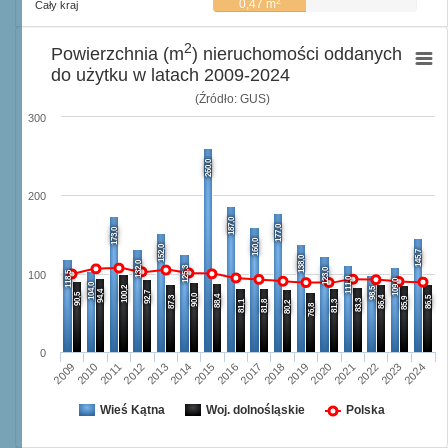
2
0,47 m
Cały kraj
2
Powierzchnia (m
) nieruchomości oddanych
do użytku w latach 2009-2024
(Źródło: GUS)
300
260,0
200
187,0
177,0
173,0
160,0
152,0
145,7
138,0
132,0
125,3
123,0
118,5
100
111,0
109,0
104,0
100,2
98,5
94,4
92,7
90,5
90,0
88,4
87,3
86,4
86,5
85,9
83,3
81,1
81,8
81,3
80,2
76,8
0
2009
2010
2011
2012
2013
2014
2015
2016
2017
2018
2019
2020
2021
2022
2023
2024
Wieś Kątna
Woj. dolnośląskie
Polska