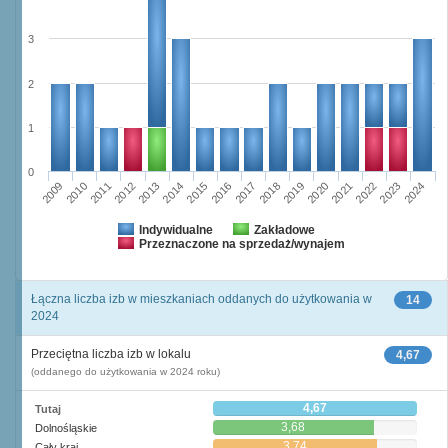
3
2
1
0
2009
2010
2011
2012
2013
2014
2015
2016
2017
2018
2019
2020
2021
2022
2023
2024
Indywidualne
Zakładowe
Przeznaczone na sprzedaż/wynajem
Łączna liczba izb w mieszkaniach oddanych do użytkowania w
14
2024
Przeciętna liczba izb w lokalu
4,67
(oddanego do użytkowania w 2024 roku)
4,67
Tutaj
3,68
Dolnośląskie
3,74
Cały kraj