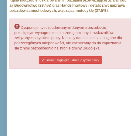
Kątna najczęściej deklarowanymi rodzajami przeważającej działalności
są
Budownictwo (29.4%)
oraz
Handel hurtowy i detaliczny; naprawa
pojazdów samochodowych, włączając motocykle (27.5%)
.
Dysponujemy rozbudowanymi danymi o bezrobociu,
przeciętnym wynagrodzeniu i szeregiem innych wskaźników
związanych z rynkiem pracy. Niestety dane te nie są dostępne dla
poszczególnych miejscowości, ale zachęcamy do do zapoznania
się z nimi bezpośrednio na stronie gminy Długołęka.
Gmina Długołęka - dane o rynku pracy