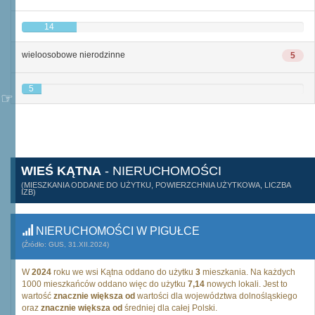
14
wieloosobowe nierodzinne
5
5
WIEŚ KĄTNA
- NIERUCHOMOŚCI
(MIESZKANIA ODDANE DO UŻYTKU, POWIERZCHNIA UŻYTKOWA, LICZBA
IZB)
NIERUCHOMOŚCI W PIGUŁCE
(Źródło: GUS, 31.XII.2024)
W
2024
roku we wsi Kątna oddano do użytku
3
mieszkania. Na każdych
1000 mieszkańców oddano więc do użytku
7,14
nowych lokali. Jest to
wartość
znacznie większa od
wartości dla województwa dolnośląskiego
oraz
znacznie większa od
średniej dla całej Polski.