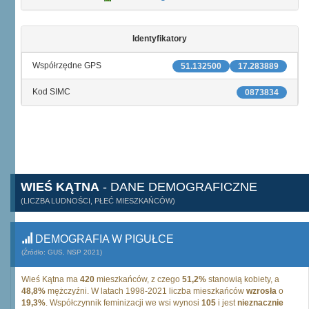
Identyfikatory
Współrzędne GPS
51.132500
17.283889
Kod SIMC
0873834
WIEŚ KĄTNA
- DANE DEMOGRAFICZNE
(LICZBA LUDNOŚCI, PŁEĆ MIESZKAŃCÓW)
DEMOGRAFIA W PIGUŁCE
(Źródło: GUS, NSP 2021)
Wieś Kątna ma
420
mieszkańców, z czego
51,2%
stanowią kobiety, a
48,8%
mężczyźni. W latach 1998-2021 liczba mieszkańców
wzrosła
o
19,3%
. Współczynnik feminizacji we wsi wynosi
105
i jest
nieznacznie