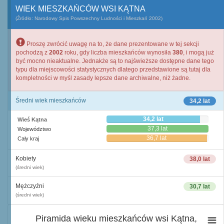
WIEK MIESZKAŃCÓW WSI KĄTNA
(Źródło: Narodowy Spis Powszechny Ludności i Mieszkań 2002)
Proszę zwrócić uwagę na to, że dane prezentowane w tej sekcji
pochodzą z
2002
roku, gdy liczba mieszkańców wynosiła
380
, i mogą już
być mocno nieaktualne. Jednakże są to najświeższe dostępne dane tego
typu dla miejscowości statystycznych dlatego przedstawione są tutaj dla
kompletności w myśl zasady lepsze dane archiwalne, niż żadne.
Średni wiek mieszkańców
34,2 lat
34,2 lat
Wieś Kątna
37,3 lat
Województwo
36,7 lat
Cały kraj
Kobiety
38,0 lat
(średni wiek)
Mężczyźni
30,7 lat
(średni wiek)
Piramida wieku mieszkańców wsi Kątna,