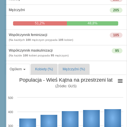
Mężczyźni
205
51,2%
48,8%
Współczynnik feminizacji
105
(Na każdych
100
mężczyzn przypada
105
kobiet)
Współczynnik maskulinizacji
95
(Na każde
100
kobiet przypada
95
mężczyzn)
Ogółem
Kobiety (%)
Mężczyźni (%)
Populacja - Wieś Kątna na przestrzeni lat
(Źródło: GUS)
500
400
300