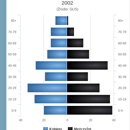
2002
(Źródło: GUS)
80+
80+
70-79
70-79
60-69
60-69
50-59
50-59
40-49
40-49
30-39
30-39
20-29
20-29
10-19
10-19
0-9
0-9
40
20
0
20
40
Kobiety
Mężczyźni