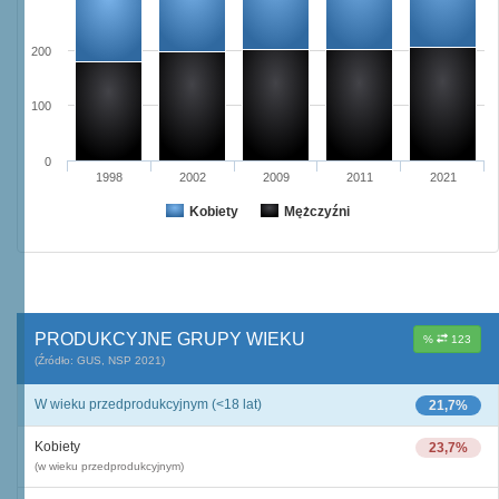
200
100
0
1998
2002
2009
2011
2021
Kobiety
Mężczyźni
PRODUKCYJNE GRUPY WIEKU
%
123
(Źródło: GUS, NSP 2021)
W wieku przedprodukcyjnym (<18 lat)
21,7%
Kobiety
23,7%
(w wieku przedprodukcyjnym)