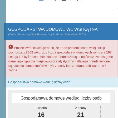
GOSPODARSTWA DOMOWE WE WSI KĄTNA
(Źródło: Narodowy Spis Powszechny Ludności i Mieszkań 2002)
Proszę zwrócić uwagę na to, że dane prezentowane w tej sekcji
pochodzą z
2002
roku, gdy liczba gospodarstw domowych wynosiła
107
,
i mogą już być mocno nieaktualne. Jednakże są to najświeższe dostępne
dane tego typu dla miejscowości statystycznych dlatego przedstawione
są tutaj dla kompletności w myśl zasady lepsze dane archiwalne, niż
żadne.
Gospodarstwa domowe według liczby osób
Gospodarstwa domowe według liczby osób
1 osoba
2 osoby
16
21