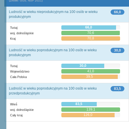
(Źródło: GUS, NSP 2021)
Ludność w wieku nieprodukcyjnym na 100 osób w wieku
66,0
produkcyjnym
66,0
Tutaj
70,6
woj. dolnośląskie
70,8
Kraj
Ludność w wieku poprodukcyjnym na 100 osób w wieku
30,0
produkcyjnym
30,0
Tutaj
41,0
Województwo
39,5
Cała Polska
Ludność w wieku poprodukcyjnym na 100 osób w wieku
83,5
przedprodukcyjnym
83,5
Wieś
139,1
woj. dolnośląskie
126,0
Cały kraj