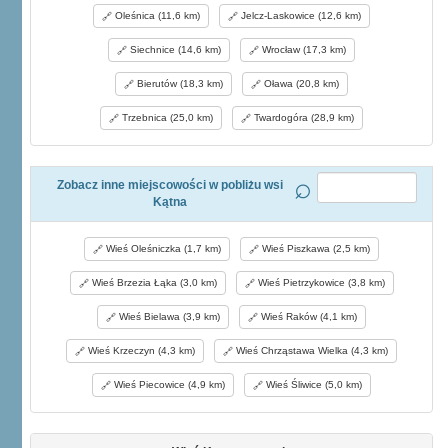
Oleśnica (11,6 km)
Jelcz-Laskowice (12,6 km)
Siechnice (14,6 km)
Wrocław (17,3 km)
Bierutów (18,3 km)
Oława (20,8 km)
Trzebnica (25,0 km)
Twardogóra (28,9 km)
Zobacz inne miejscowości w pobliżu wsi
Kątna
Wieś Oleśniczka (1,7 km)
Wieś Piszkawa (2,5 km)
Wieś Brzezia Łąka (3,0 km)
Wieś Pietrzykowice (3,8 km)
Wieś Bielawa (3,9 km)
Wieś Raków (4,1 km)
Wieś Krzeczyn (4,3 km)
Wieś Chrząstawa Wielka (4,3 km)
Wieś Piecowice (4,9 km)
Wieś Śliwice (5,0 km)