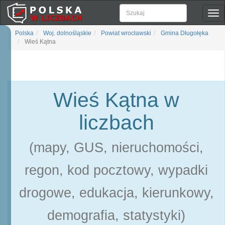
Pok
naw
Polska
Woj. dolnośląskie
Powiat wrocławski
Gmina Długołęka
Wieś Kątna
Wieś Kątna w
liczbach
(mapy, GUS, nieruchomości,
regon, kod pocztowy, wypadki
drogowe, edukacja, kierunkowy,
demografia, statystyki)