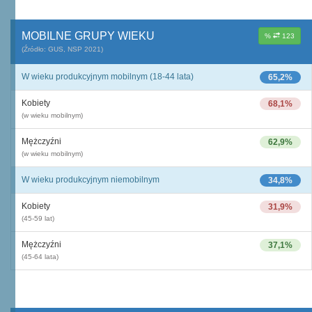
MOBILNE GRUPY WIEKU
%
123
(Źródło: GUS, NSP 2021)
W wieku produkcyjnym mobilnym (18-44 lata)
65,2%
Kobiety
68,1%
(w wieku mobilnym)
Mężczyźni
62,9%
(w wieku mobilnym)
W wieku produkcyjnym niemobilnym
34,8%
Kobiety
31,9%
(45-59 lat)
Mężczyźni
37,1%
(45-64 lata)