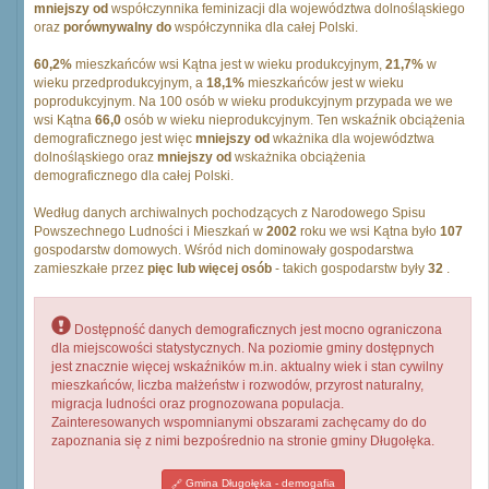
mniejszy od
współczynnika feminizacji dla województwa dolnośląskiego
oraz
porównywalny do
współczynnika dla całej Polski.
60,2%
mieszkańców wsi Kątna jest w wieku produkcyjnym,
21,7%
w
wieku przedprodukcyjnym, a
18,1%
mieszkańców jest w wieku
poprodukcyjnym. Na 100 osób w wieku produkcyjnym przypada we we
wsi Kątna
66,0
osób w wieku nieprodukcyjnym. Ten wskaźnik obciążenia
demograficznego jest więc
mniejszy od
wkażnika dla województwa
dolnośląskiego oraz
mniejszy od
wskażnika obciążenia
demograficznego dla całej Polski.
Według danych archiwalnych pochodzących z Narodowego Spisu
Powszechnego Ludności i Mieszkań w
2002
roku we wsi Kątna było
107
gospodarstw domowych. Wśród nich dominowały gospodarstwa
zamieszkałe przez
pięc lub więcej osób
- takich gospodarstw były
32
.
Dostępność danych demograficznych jest mocno ograniczona
dla miejscowości statystycznych. Na poziomie gminy dostępnych
jest znacznie więcej wskaźników m.in. aktualny wiek i stan cywilny
mieszkańców, liczba małżeństw i rozwodów, przyrost naturalny,
migracja ludności oraz prognozowana populacja.
Zainteresowanych wspomnianymi obszarami zachęcamy do do
zapoznania się z nimi bezpośrednio na stronie gminy Długołęka.
Gmina Długołęka - demogafia