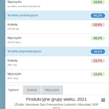
Mężczyźni
19,5%
(w wieku przedprodukcyjnym)
W wieku produkcyjnym
60,2%
Kobiety
52,6%
(18-59 lat)
Mężczyźni
68,3%
(18-64 lata)
W wieku poprodukcyjnym
18,1%
Kobiety
23,7%
(59+ lat)
Mężczyźni
12,2%
(64+ lata)
Ogółem
Kobiety
Mężczyźni
Produkcyjne grupy wieku, 2021
(Źródło: Narodowy Spis Powszechny Ludności i Mieszkań, NSP
2021)