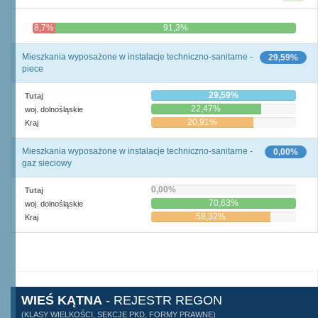
8,7%
91,3%
Mieszkania wyposażone w instalacje techniczno-sanitarne -
29,59%
piece
29,59%
Tutaj
22,47%
woj. dolnośląskie
20,91%
Kraj
Mieszkania wyposażone w instalacje techniczno-sanitarne -
0,00%
gaz sieciowy
0,00%
Tutaj
70,63%
woj. dolnośląskie
58,32%
Kraj
WIEŚ KĄTNA
- REJESTR REGON
(KLASY WIELKOŚCI, SEKCJE PKD, FORMY PRAWNE)