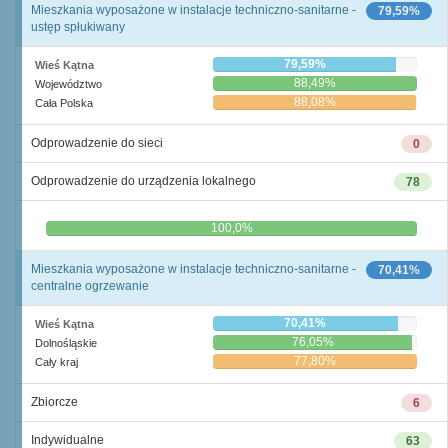
Mieszkania wyposażone w instalacje techniczno-sanitarne -
79,59%
ustęp spłukiwany
79,59%
Wieś Kątna
88,49%
Województwo
88,08%
Cała Polska
Odprowadzenie do sieci
0
Odprowadzenie do urządzenia lokalnego
78
0,0%
100,0%
Mieszkania wyposażone w instalacje techniczno-sanitarne -
70,41%
centralne ogrzewanie
70,41%
Wieś Kątna
76,05%
Dolnośląskie
77,80%
Cały kraj
Zbiorcze
6
Indywidualne
63