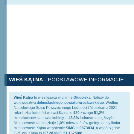
WIEŚ KĄTNA
- PODSTAWOWE INFORMACJE
Wieś Kątna
to wieś leżąca w gminie
Długołęka
. Należy do
województwa
dolnośląskiego
,
powiatu wrocławskiego
. Według
Narodowego Spisu Powszechnego Ludności i Mieszkań z 2021
roku liczba ludności we wsi Kątna to
420
z czego
51,2%
mieszkańców stanowią kobiety, a
48,8%
ludności to mężczyźni.
Miejscowość zamieszkuje
1,0%
mieszkańców gminy. Identyfikator
miejscowości Kątna w systemie
SIMC
to
0873834
, a współrzędne
GPS wsi Kątna to
(17.283889, 51.132500)
.