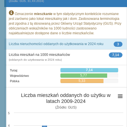
(Źródło: GUS, 31.XII.2024)
Oznaczenie
mieszkanie
w tym statystycznym kontekście rozumiane
jest zarówno jako lokal mieszkalny jak i dom. Zastosowana terminologia
jest zgodna z tą stosowaną przez Główny Urząd Statystyczny (GUS). Przy
obliczeniach wskaźników na 1000 ludności zastosowano
najaktualniejsze dostępne dane o liczbie mieszkańców.
Liczba nieruchomości oddanych do użytkowania w 2024 roku
3
Liczba mieszkań na 1000 mieszkańców
7,14
(oddanych do użytkowania w 2024 roku)
7,14
Tutaj
5,77
Województwo
5,33
Polska
Liczba mieszkań oddanych do użytku w
latach 2009-2024
(Źródło: GUS)
5
4