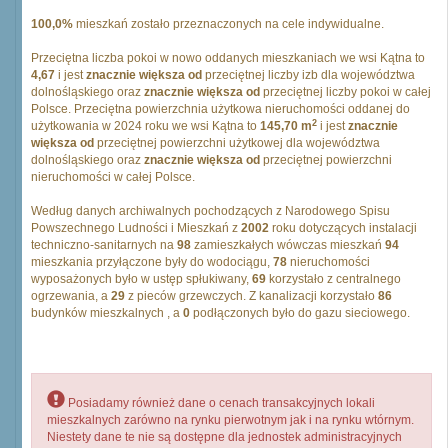
100,0%
mieszkań zostało przeznaczonych na cele indywidualne.
Przeciętna liczba pokoi w nowo oddanych mieszkaniach we wsi Kątna to
4,67
i jest
znacznie większa od
przeciętnej liczby izb dla województwa
dolnośląskiego oraz
znacznie większa od
przeciętnej liczby pokoi w całej
Polsce. Przeciętna powierzchnia użytkowa nieruchomości oddanej do
2
użytkowania w 2024 roku we wsi Kątna to
145,70 m
i jest
znacznie
większa od
przeciętnej powierzchni użytkowej dla województwa
dolnośląskiego oraz
znacznie większa od
przeciętnej powierzchni
nieruchomości w całej Polsce.
Według danych archiwalnych pochodzących z Narodowego Spisu
Powszechnego Ludności i Mieszkań z
2002
roku dotyczących instalacji
techniczno-sanitarnych na
98
zamieszkałych wówczas mieszkań
94
mieszkania przyłączone były do wodociągu,
78
nieruchomości
wyposażonych było w ustęp spłukiwany,
69
korzystało z centralnego
ogrzewania, a
29
z pieców grzewczych. Z kanalizacji korzystało
86
budynków mieszkalnych , a
0
podłączonych było do gazu sieciowego.
Posiadamy również dane o cenach transakcyjnych lokali
mieszkalnych zarówno na rynku pierwotnym jak i na rynku wtórnym.
Niestety dane te nie są dostępne dla jednostek administracyjnych