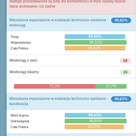
dlatego przedstawione są tutaj dla kompletności w myśl zasady lepsze
dane archiwalne, niż żadne.
Mieszkania wyposażone w instalacje techniczno-sanitarne -
95,92%
wodociąg
95,92%
Tutaj
98,11%
Województwo
95,62%
Cała Polska
Wodociąg z sieci
68
Wodociąg lokalny
26
72,3%
27,7%
Mieszkania wyposażone w instalacje techniczno-sanitarne -
96,63%
kanalizacja
96,63%
Wieś Kątna
98,65%
Dolnośląskie
94,20%
Cała Polska