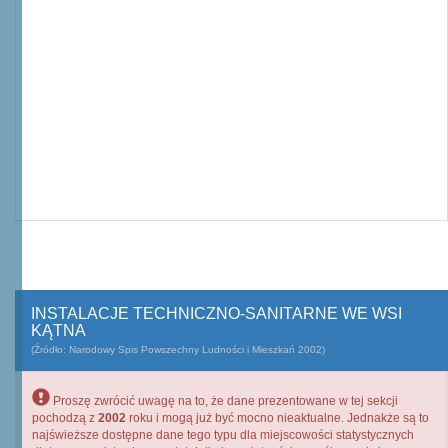
INSTALACJE TECHNICZNO-SANITARNE WE WSI
KĄTNA
(Źródło: Narodowy Spis Powszechny Ludności i Mieszkań 2002)
Proszę zwrócić uwagę na to, że dane prezentowane w tej sekcji
pochodzą z
2002
roku i mogą już być mocno nieaktualne. Jednakże są to
najświeższe dostępne dane tego typu dla miejscowości statystycznych