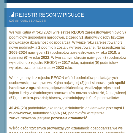
REJESTR REGON W PIGUŁCE
(Źródło: GUS, 31.XII.2024)
We wsi Kątna w roku 2024 w rejestrze
REGON
zarejestrowanych było
57
podmiotów gospodarki narodowej, z czego
51
stanowiły osoby fizyczne
prowadzące działalność gospodarczą. W tymże roku zarejestrowano
3
nowe podmioty, a
2
podmioty zostały wyrejestrowane. Na przestrzeni lat
2009
-
2024
najwięcej (
13
) podmiotów zarejestrowano w roku
2018
, a
najmniej (
0
) w roku
2022
. W tym samym okresie najwięcej (
8
) podmiotów
wykreślono z rejestru REGON w
2017
roku, najmniej (
0
) podmiotów
wyrejestrowano natomiast w
2023
roku.
Według danych z rejestru REGON wśród podmiotów posiadających
osobowość prawną we wsi Kątna najwięcej (
2
) jest stanowiących
spółki
handlowe z ograniczoną odpowiedzialnością
. Analizując rejestr pod
kątem liczby zatrudnionych pracowników można stwierdzić, że najwięcej
(
57
) jest
mikro-przedsiębiorstw
, zatrudniających 0 - 9 pracowników.
40,4%
(
23
) podmiotów jako rodzaj działalności deklarowało
przemysł i
budownictwo
, natomiast
59,6%
(
34
) podmiotów w rejestrze
zakwalifikowana jest jako
pozostała działalność
.
Wśród osób fizycznych prowadzących działalność gospodarczą we wsi