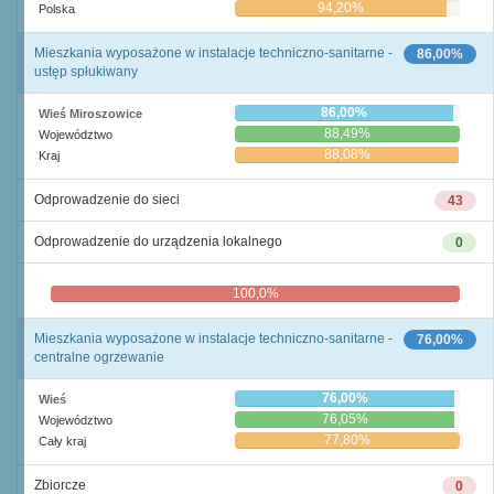
94,20%
Polska
Mieszkania wyposażone w instalacje techniczno-sanitarne -
86,00%
ustęp spłukiwany
86,00%
Wieś Miroszowice
88,49%
Województwo
88,08%
Kraj
Odprowadzenie do sieci
43
Odprowadzenie do urządzenia lokalnego
0
100,0%
0,0%
Mieszkania wyposażone w instalacje techniczno-sanitarne -
76,00%
centralne ogrzewanie
76,00%
Wieś
76,05%
Województwo
77,80%
Cały kraj
Zbiorcze
0