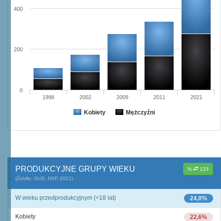
400
200
0
1998
2002
2009
2011
2021
Kobiety
Mężczyźni
PRODUKCYJNE GRUPY WIEKU
%
123
(Źródło: GUS, NSP 2021)
W wieku przedprodukcyjnym (<18 lat)
24,0%
Kobiety
22,6%