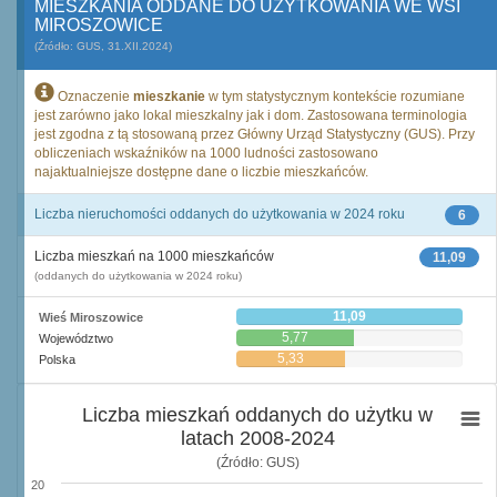
MIESZKANIA ODDANE DO UŻYTKOWANIA WE WSI
MIROSZOWICE
(Źródło: GUS, 31.XII.2024)
Oznaczenie
mieszkanie
w tym statystycznym kontekście rozumiane
jest zarówno jako lokal mieszkalny jak i dom. Zastosowana terminologia
jest zgodna z tą stosowaną przez Główny Urząd Statystyczny (GUS). Przy
obliczeniach wskaźników na 1000 ludności zastosowano
najaktualniejsze dostępne dane o liczbie mieszkańców.
Liczba nieruchomości oddanych do użytkowania w 2024 roku
6
Liczba mieszkań na 1000 mieszkańców
11,09
(oddanych do użytkowania w 2024 roku)
11,09
Wieś Miroszowice
5,77
Województwo
5,33
Polska
Liczba mieszkań oddanych do użytku w
latach 2008-2024
(Źródło: GUS)
20