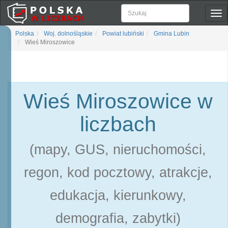
Pok
naw
Polska
Woj. dolnośląskie
Powiat lubiński
Gmina Lubin
Wieś Miroszowice
Wieś Miroszowice w
liczbach
(mapy, GUS, nieruchomości,
regon, kod pocztowy, atrakcje,
edukacja, kierunkowy,
demografia, zabytki)