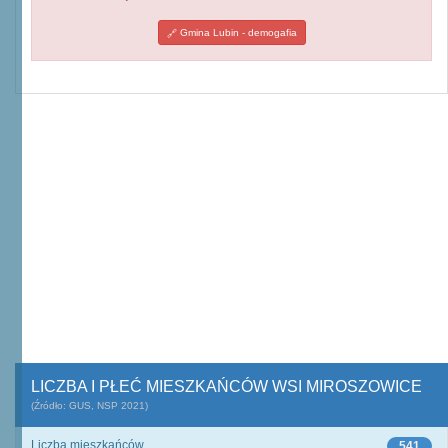
Gmina Lubin - demogafia
LICZBA I PŁEĆ MIESZKAŃCÓW WSI MIROSZOWICE
(Źródło: GUS, NSP 2021)
Liczba mieszkańców
541