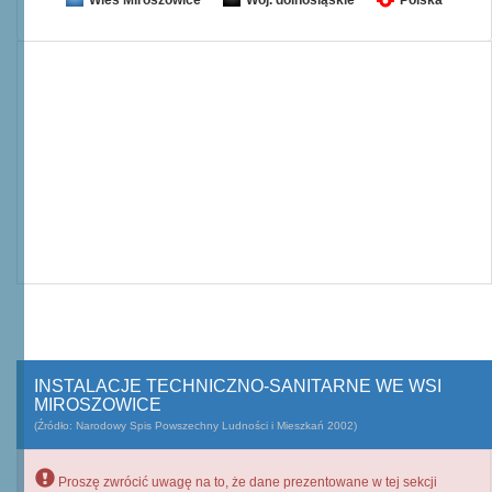
Wieś Miroszowice
Woj. dolnośląskie
Polska
INSTALACJE TECHNICZNO-SANITARNE WE WSI
MIROSZOWICE
(Źródło: Narodowy Spis Powszechny Ludności i Mieszkań 2002)
Proszę zwrócić uwagę na to, że dane prezentowane w tej sekcji