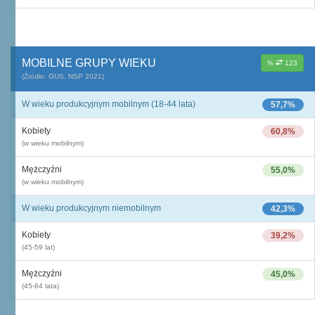
MOBILNE GRUPY WIEKU
%
123
(Źródło: GUS, NSP 2021)
W wieku produkcyjnym mobilnym (18-44 lata)
57,7%
Kobiety
60,8%
(w wieku mobilnym)
Mężczyźni
55,0%
(w wieku mobilnym)
W wieku produkcyjnym niemobilnym
42,3%
Kobiety
39,2%
(45-59 lat)
Mężczyźni
45,0%
(45-64 lata)