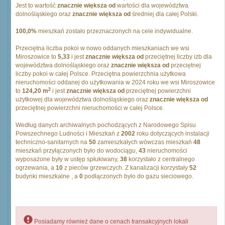
Jest to wartość
znacznie większa od
wartości dla województwa
dolnośląskiego oraz
znacznie większa od
średniej dla całej Polski.
100,0%
mieszkań zostało przeznaczonych na cele indywidualne.
Przeciętna liczba pokoi w nowo oddanych mieszkaniach we wsi
Miroszowice to
5,33
i jest
znacznie większa od
przeciętnej liczby izb dla
województwa dolnośląskiego oraz
znacznie większa od
przeciętnej
liczby pokoi w całej Polsce. Przeciętna powierzchnia użytkowa
nieruchomości oddanej do użytkowania w 2024 roku we wsi Miroszowice
2
to
124,20 m
i jest
znacznie większa od
przeciętnej powierzchni
użytkowej dla województwa dolnośląskiego oraz
znacznie większa od
przeciętnej powierzchni nieruchomości w całej Polsce.
Według danych archiwalnych pochodzących z Narodowego Spisu
Powszechnego Ludności i Mieszkań z
2002
roku dotyczących instalacji
techniczno-sanitarnych na
50
zamieszkałych wówczas mieszkań
48
mieszkań przyłączonych było do wodociągu,
43
nieruchomości
wyposażone były w ustęp spłukiwany,
38
korzystało z centralnego
ogrzewania, a
10
z pieców grzewczych. Z kanalizacji korzystały
52
budynki mieszkalne , a
0
podłączonych było do gazu sieciowego.
Posiadamy również dane o cenach transakcyjnych lokali