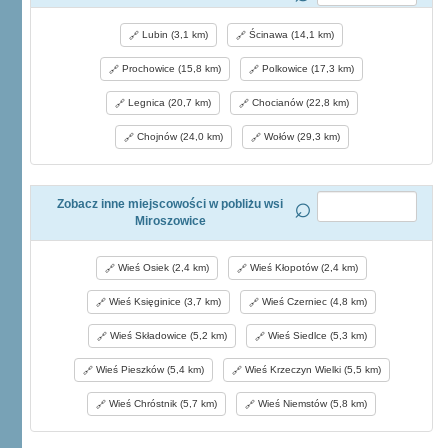
Lubin (3,1 km)
Ścinawa (14,1 km)
Prochowice (15,8 km)
Polkowice (17,3 km)
Legnica (20,7 km)
Chocianów (22,8 km)
Chojnów (24,0 km)
Wołów (29,3 km)
Zobacz inne miejscowości w pobliżu wsi
Miroszowice
Wieś Osiek (2,4 km)
Wieś Kłopotów (2,4 km)
Wieś Księginice (3,7 km)
Wieś Czerniec (4,8 km)
Wieś Składowice (5,2 km)
Wieś Siedlce (5,3 km)
Wieś Pieszków (5,4 km)
Wieś Krzeczyn Wielki (5,5 km)
Wieś Chróstnik (5,7 km)
Wieś Niemstów (5,8 km)