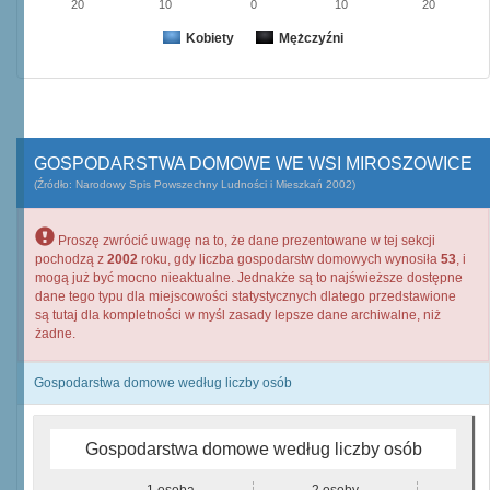
20
10
0
10
20
Kobiety
Mężczyźni
GOSPODARSTWA DOMOWE WE WSI MIROSZOWICE
(Źródło: Narodowy Spis Powszechny Ludności i Mieszkań 2002)
Proszę zwrócić uwagę na to, że dane prezentowane w tej sekcji
pochodzą z
2002
roku, gdy liczba gospodarstw domowych wynosiła
53
, i
mogą już być mocno nieaktualne. Jednakże są to najświeższe dostępne
dane tego typu dla miejscowości statystycznych dlatego przedstawione
są tutaj dla kompletności w myśl zasady lepsze dane archiwalne, niż
żadne.
Gospodarstwa domowe według liczby osób
Gospodarstwa domowe według liczby osób