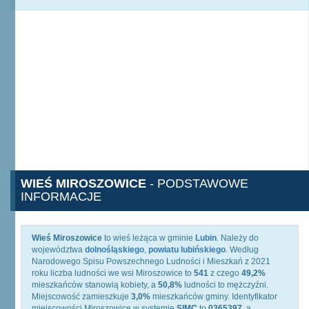
WIEŚ MIROSZOWICE
- PODSTAWOWE
INFORMACJE
Wieś Miroszowice
to wieś leżąca w gminie
Lubin
. Należy do
województwa
dolnośląskiego
,
powiatu lubińskiego
. Według
Narodowego Spisu Powszechnego Ludności i Mieszkań z 2021
roku liczba ludności we wsi Miroszowice to
541
z czego
49,2%
mieszkańców stanowią kobiety, a
50,8%
ludności to mężczyźni.
Miejscowość zamieszkuje
3,0%
mieszkańców gminy. Identyfikator
miejscowości Miroszowice w systemie
SIMC
to
0365397
, a