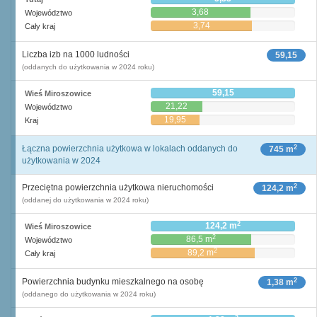
3,68
Województwo
3,74
Cały kraj
Liczba izb na 1000 ludności
59,15
(oddanych do użytkowania w 2024 roku)
59,15
Wieś Miroszowice
21,22
Województwo
19,95
Kraj
2
Łączna powierzchnia użytkowa w lokalach oddanych do
745 m
użytkowania w 2024
2
Przeciętna powierzchnia użytkowa nieruchomości
124,2 m
(oddanej do użytkowania w 2024 roku)
2
124,2 m
Wieś Miroszowice
2
86,5 m
Województwo
2
89,2 m
Cały kraj
2
Powierzchnia budynku mieszkalnego na osobę
1,38 m
(oddanego do użytkowania w 2024 roku)