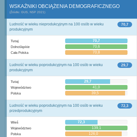
WSKAŹNIKI OBCIĄŻENIA DEMOGRAFICZNEGO
(Źródło: GUS, NSP 2021)
Ludność w wieku nieprodukcyjnym na 100 osób w wieku
70,7
produkcyjnym
70,7
Tutaj
70,6
Dolnośląskie
70,8
Cała Polska
Ludność w wieku poprodukcyjnym na 100 osób w wieku
29,7
produkcyjnym
29,7
Tutaj
41,0
Województwo
39,5
Polska
Ludność w wieku poprodukcyjnym na 100 osób w wieku
72,3
przedprodukcyjnym
72,3
Wieś
139,1
Województwo
126,0
Polska