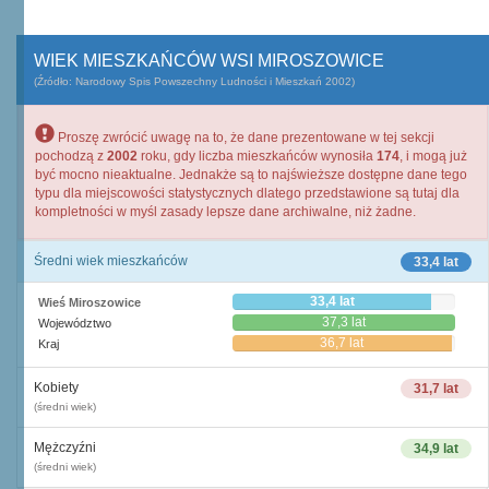
WIEK MIESZKAŃCÓW WSI MIROSZOWICE
(Źródło: Narodowy Spis Powszechny Ludności i Mieszkań 2002)
Proszę zwrócić uwagę na to, że dane prezentowane w tej sekcji
pochodzą z
2002
roku, gdy liczba mieszkańców wynosiła
174
, i mogą już
być mocno nieaktualne. Jednakże są to najświeższe dostępne dane tego
typu dla miejscowości statystycznych dlatego przedstawione są tutaj dla
kompletności w myśl zasady lepsze dane archiwalne, niż żadne.
Średni wiek mieszkańców
33,4 lat
33,4 lat
Wieś Miroszowice
37,3 lat
Województwo
36,7 lat
Kraj
Kobiety
31,7 lat
(średni wiek)
Mężczyźni
34,9 lat
(średni wiek)