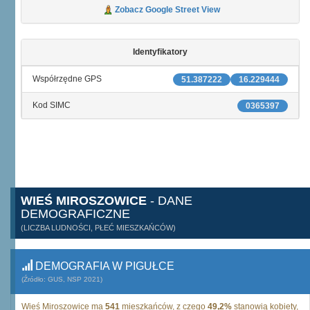
Zobacz Google Street View
Identyfikatory
Współrzędne GPS
51.387222
16.229444
Kod SIMC
0365397
WIEŚ MIROSZOWICE
- DANE
DEMOGRAFICZNE
(LICZBA LUDNOŚCI, PŁEĆ MIESZKAŃCÓW)
DEMOGRAFIA W PIGUŁCE
(Źródło: GUS, NSP 2021)
Wieś Miroszowice ma
541
mieszkańców, z czego
49,2%
stanowią kobiety,