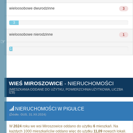
wieloosobowe dwurodzinne
3
3
wieloosobowe nierodzinne
1
1
WIEŚ MIROSZOWICE
- NIERUCHOMOŚCI
(MIESZKANIA ODDANE DO UŻYTKU, POWIERZCHNIA UŻYTKOWA, LICZBA
IZB)
NIERUCHOMOŚCI W PIGUŁCE
(Źródło: GUS, 31.XII.2024)
W
2024
roku we wsi Miroszowice oddano do użytku
6
mieszkań. Na
każdych 1000 mieszkańców oddano więc do użytku
11,09
nowych lokali.