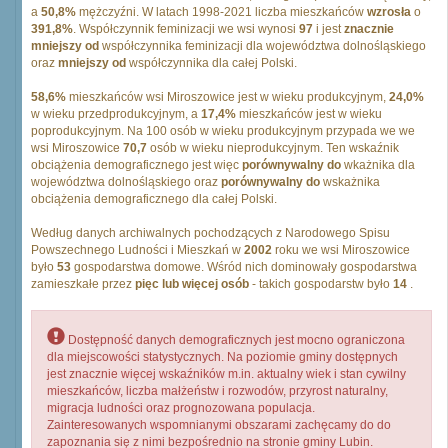
a
50,8%
mężczyźni. W latach 1998-2021 liczba mieszkańców
wzrosła
o
391,8%
. Współczynnik feminizacji we wsi wynosi
97
i jest
znacznie
mniejszy od
współczynnika feminizacji dla województwa dolnośląskiego
oraz
mniejszy od
współczynnika dla całej Polski.
58,6%
mieszkańców wsi Miroszowice jest w wieku produkcyjnym,
24,0%
w wieku przedprodukcyjnym, a
17,4%
mieszkańców jest w wieku
poprodukcyjnym. Na 100 osób w wieku produkcyjnym przypada we we
wsi Miroszowice
70,7
osób w wieku nieprodukcyjnym. Ten wskaźnik
obciążenia demograficznego jest więc
porównywalny do
wkażnika dla
województwa dolnośląskiego oraz
porównywalny do
wskażnika
obciążenia demograficznego dla całej Polski.
Według danych archiwalnych pochodzących z Narodowego Spisu
Powszechnego Ludności i Mieszkań w
2002
roku we wsi Miroszowice
było
53
gospodarstwa domowe. Wśród nich dominowały gospodarstwa
zamieszkałe przez
pięc lub więcej osób
- takich gospodarstw było
14
.
Dostępność danych demograficznych jest mocno ograniczona
dla miejscowości statystycznych. Na poziomie gminy dostępnych
jest znacznie więcej wskaźników m.in. aktualny wiek i stan cywilny
mieszkańców, liczba małżeństw i rozwodów, przyrost naturalny,
migracja ludności oraz prognozowana populacja.
Zainteresowanych wspomnianymi obszarami zachęcamy do do
zapoznania się z nimi bezpośrednio na stronie gminy Lubin.