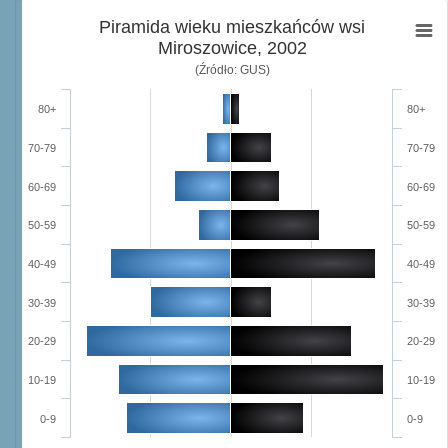
Piramida wieku mieszkańców wsi
Miroszowice, 2002
(Źródło: GUS)
80+
80+
70-79
70-79
60-69
60-69
50-59
50-59
40-49
40-49
30-39
30-39
20-29
20-29
10-19
10-19
0-9
0-9