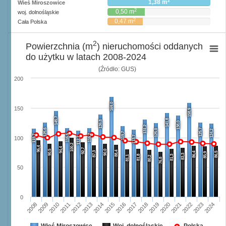
2
1,38 m
Wieś Miroszowice
2
0,50 m
woj. dolnośląskie
2
0,47 m
Cała Polska
2
Powierzchnia (m
) nieruchomości oddanych
do użytku w latach 2008-2024
(Źródło: GUS)
200
169,0
150
158,9
145,7
141,8
139,8
138,0
131,2
125,6
125,7
125,0
124,2
119,7
116,6
116,2
115,7
113,7
112,7
100
100,2
96,4
94,4
92,7
90,5
90,0
88,4
87,3
86,4
86,5
85,9
83,3
81,8
81,3
81,1
80,2
76,8
50
0
2008
2009
2010
2011
2012
2013
2014
2015
2016
2017
2018
2019
2020
2021
2022
2023
2024