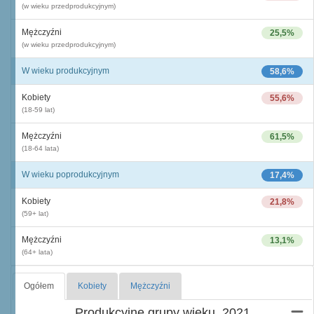
(w wieku przedprodukcyjnym)
Mężczyźni
25,5%
(w wieku przedprodukcyjnym)
W wieku produkcyjnym
58,6%
Kobiety
55,6%
(18-59 lat)
Mężczyźni
61,5%
(18-64 lata)
W wieku poprodukcyjnym
17,4%
Kobiety
21,8%
(59+ lat)
Mężczyźni
13,1%
(64+ lata)
Ogółem
Kobiety
Mężczyźni
Produkcyjne grupy wieku, 2021