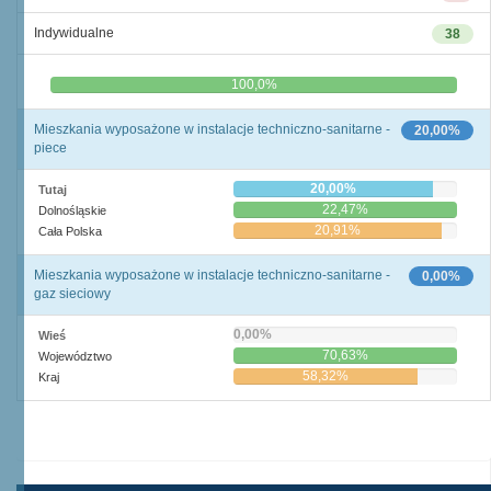
Indywidualne
38
0,0%
100,0%
Mieszkania wyposażone w instalacje techniczno-sanitarne -
20,00%
piece
20,00%
Tutaj
22,47%
Dolnośląskie
20,91%
Cała Polska
Mieszkania wyposażone w instalacje techniczno-sanitarne -
0,00%
gaz sieciowy
0,00%
Wieś
70,63%
Województwo
58,32%
Kraj