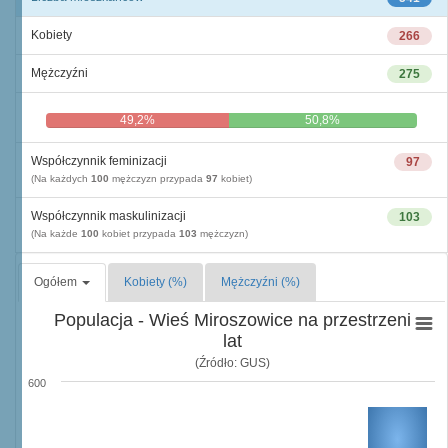
Kobiety
266
Mężczyźni
275
49,2%
50,8%
Współczynnik feminizacji
97
(Na każdych
100
mężczyzn przypada
97
kobiet)
Współczynnik maskulinizacji
103
(Na każde
100
kobiet przypada
103
mężczyzn)
Ogółem
Kobiety (%)
Mężczyźni (%)
Populacja - Wieś Miroszowice na przestrzeni
lat
(Źródło: GUS)
600