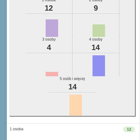
1 osoba
2 osoby
12
9
3 osoby
4 osoby
4
14
5 osób i więcej
14
1 osoba
12