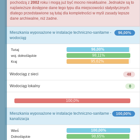
pochodzą z
2002
roku i mogą już być mocno nieaktualne. Jednakże są to
najświeższe dostępne dane tego typu dla miejscowości statystycznych
dlatego przedstawione są tutaj dla kompletności w myśl zasady lepsze
dane archiwalne, niż żadne.
Mieszkania wyposażone w instalacje techniczno-sanitarne -
96,00%
wodociąg
96,00%
Tutaj
98,11%
woj. dolnośląskie
95,62%
Kraj
Wodociąg z sieci
48
Wodociąg lokalny
0
100,0%
0,0%
Mieszkania wyposażone w instalacje techniczno-sanitarne -
100,00%
kanalizacja
100,00%
Wieś
98,65%
Dolnośląskie