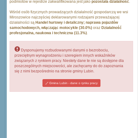
podmiotów w rejestrze zakwalifikowana jest jako
pozostała działalność
.
Wśród osób fizycznych prowadzących działalność gospodarczą we wsi
Miroszowice najczęściej deklarowanymi rodzajami przeważającej
działalności są
Handel hurtowy i detaliczny; naprawa pojazdów
samochodowych, włączając motocykle (30.0%)
oraz
Działalność
profesjonalna, naukowa i techniczna (11.3%)
.
Dysponujemy rozbudowanymi danymi o bezrobociu,
przeciętnym wynagrodzeniu i szeregiem innych wskaźników
związanych z rynkiem pracy. Niestety dane te nie są dostępne dla
poszczególnych miejscowości, ale zachęcamy do do zapoznania
się z nimi bezpośrednio na stronie gminy Lubin.
Gmina Lubin - dane o rynku pracy