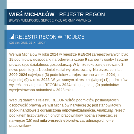
WIEŚ MICHAŁÓW
- REJESTR REGON
(KLASY WIELKOŚCI, SEKCJE PKD, FORMY PRAWNE)
REJESTR REGON W PIGUŁCE
(Źródło: GUS, 31.XII.2024)
We wsi Michałów w roku 2024 w rejestrze
REGON
zarejestrowanych było
15
podmiotów gospodarki narodowej, z czego
9
stanowiły osoby fizyczne
prowadzące działalność gospodarczą. W tymże roku zarejestrowano
3
nowe podmioty, a
1
podmiot został wyrejestrowany. Na przestrzeni lat
2009
-
2024
najwięcej (
3
) podmiotów zarejestrowano w roku
2024
, a
najmniej (
0
) w roku
2023
. W tym samym okresie najwięcej (
1
) podmiotów
wykreślono z rejestru REGON w
2024
roku, najmniej (
0
) podmiotów
wyrejestrowano natomiast w
2023
roku.
Według danych z rejestru REGON wśród podmiotów posiadających
osobowość prawną we wsi Michałów najwięcej (
6
) jest stanowiących
spółki handlowe z ograniczoną odpowiedzialnością
. Analizując rejestr
pod kątem liczby zatrudnionych pracowników można stwierdzić, że
najwięcej (
15
) jest
mikro-przedsiębiorstw
, zatrudniających 0 - 9
pracowników.