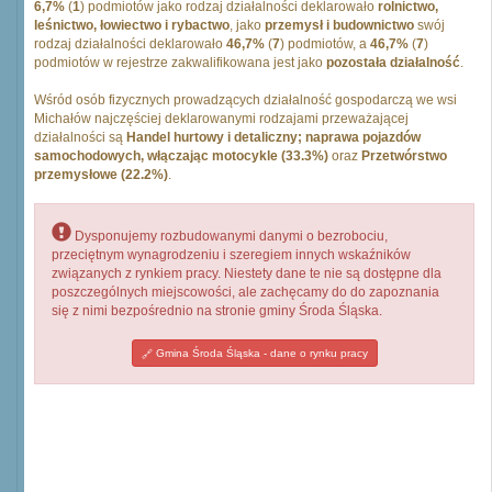
6,7%
(
1
) podmiotów jako rodzaj działalności deklarowało
rolnictwo,
leśnictwo, łowiectwo i rybactwo
, jako
przemysł i budownictwo
swój
rodzaj działalności deklarowało
46,7%
(
7
) podmiotów, a
46,7%
(
7
)
podmiotów w rejestrze zakwalifikowana jest jako
pozostała działalność
.
Wśród osób fizycznych prowadzących działalność gospodarczą we wsi
Michałów najczęściej deklarowanymi rodzajami przeważającej
działalności są
Handel hurtowy i detaliczny; naprawa pojazdów
samochodowych, włączając motocykle (33.3%)
oraz
Przetwórstwo
przemysłowe (22.2%)
.
Dysponujemy rozbudowanymi danymi o bezrobociu,
przeciętnym wynagrodzeniu i szeregiem innych wskaźników
związanych z rynkiem pracy. Niestety dane te nie są dostępne dla
poszczególnych miejscowości, ale zachęcamy do do zapoznania
się z nimi bezpośrednio na stronie gminy Środa Śląska.
Gmina Środa Śląska - dane o rynku pracy