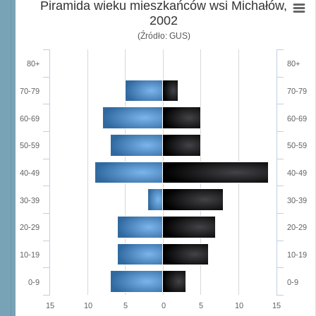
Piramida wieku mieszkańców wsi Michałów,
2002
(Źródło: GUS)
80+
80+
70-79
70-79
60-69
60-69
50-59
50-59
40-49
40-49
30-39
30-39
20-29
20-29
10-19
10-19
0-9
0-9
15
10
5
0
5
10
15