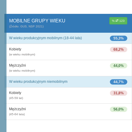
MOBILNE GRUPY WIEKU
%
123
(Źródło: GUS, NSP 2021)
W wieku produkcyjnym mobilnym (18-44 lata)
55,3%
Kobiety
68,2%
(w wieku mobilnym)
Mężczyźni
44,0%
(w wieku mobilnym)
W wieku produkcyjnym niemobilnym
44,7%
Kobiety
31,8%
(45-59 lat)
Mężczyźni
56,0%
(45-64 lata)