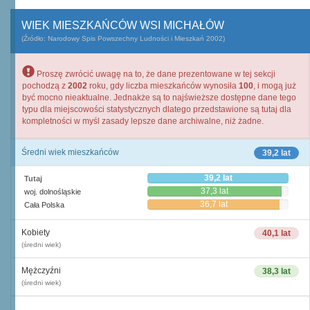
WIEK MIESZKAŃCÓW WSI MICHAŁÓW
(Źródło: Narodowy Spis Powszechny Ludności i Mieszkań 2002)
Proszę zwrócić uwagę na to, że dane prezentowane w tej sekcji
pochodzą z
2002
roku, gdy liczba mieszkańców wynosiła
100
, i mogą już
być mocno nieaktualne. Jednakże są to najświeższe dostępne dane tego
typu dla miejscowości statystycznych dlatego przedstawione są tutaj dla
kompletności w myśl zasady lepsze dane archiwalne, niż żadne.
Średni wiek mieszkańców
39,2 lat
39,2 lat
Tutaj
37,3 lat
woj. dolnośląskie
36,7 lat
Cała Polska
Kobiety
40,1 lat
(średni wiek)
Mężczyźni
38,3 lat
(średni wiek)