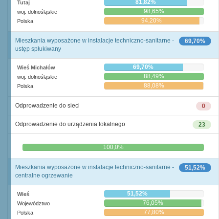
81,82%
Tutaj
98,65%
woj. dolnośląskie
94,20%
Polska
Mieszkania wyposażone w instalacje techniczno-sanitarne -
69,70%
ustęp spłukiwany
69,70%
Wieś Michałów
88,49%
woj. dolnośląskie
88,08%
Polska
Odprowadzenie do sieci
0
Odprowadzenie do urządzenia lokalnego
23
0,0%
100,0%
Mieszkania wyposażone w instalacje techniczno-sanitarne -
51,52%
centralne ogrzewanie
51,52%
Wieś
76,05%
Województwo
77,80%
Polska