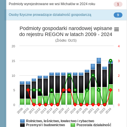
Podmioty wyrejestrowane we wsi Michałów w 2024 roku
1
Osoby fizyczne prowadzące działalność gospodarczą
9
Podmioty gospodarki narodowej wpisane
do rejestru REGON w latach 2009 - 2024
(Źródło: GUS)
20
4
15
3
10
2
5
1
0
0
2009
2010
2011
2012
2013
2014
2015
2016
2017
2018
2019
2020
2021
2022
2023
2024
Rolnictwo, leśnictwo, łowiectwo i rybactwo
Przemysł i budownictwo
Pozostała działalność