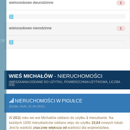
wieloosobowe dwurodzinne
1
1
wieloosobowe nierodzinne
1
1
WIEŚ MICHAŁÓW
- NIERUCHOMOŚCI
(MIESZKANIA ODDANE DO UŻYTKU, POWIERZCHNIA UŻYTKOWA, LICZBA
IZB)
NIERUCHOMOŚCI W PIGUŁCE
(Źródło: GUS, 31.XII.2011)
W
2011
roku we wsi Michałów oddano do użytku
1
mieszkanie. Na
każdych 1000 mieszkańców oddano więc do użytku
10,64
nowych lokali.
Jest to wartość
znacznie większa od
wartości dla województwa