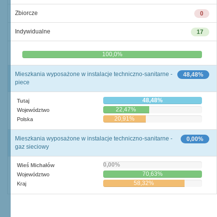
Zbiorcze
0
Indywidualne
17
0,0%
100,0%
Mieszkania wyposażone w instalacje techniczno-sanitarne -
48,48%
piece
48,48%
Tutaj
22,47%
Województwo
20,91%
Polska
Mieszkania wyposażone w instalacje techniczno-sanitarne -
0,00%
gaz sieciowy
0,00%
Wieś Michałów
70,63%
Województwo
58,32%
Kraj