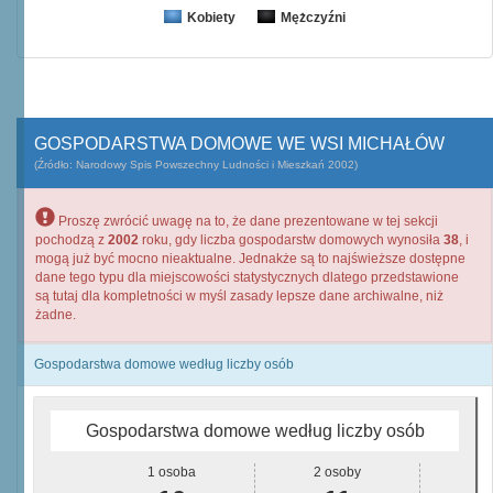
Kobiety
Mężczyźni
GOSPODARSTWA DOMOWE WE WSI MICHAŁÓW
(Źródło: Narodowy Spis Powszechny Ludności i Mieszkań 2002)
Proszę zwrócić uwagę na to, że dane prezentowane w tej sekcji
pochodzą z
2002
roku, gdy liczba gospodarstw domowych wynosiła
38
, i
mogą już być mocno nieaktualne. Jednakże są to najświeższe dostępne
dane tego typu dla miejscowości statystycznych dlatego przedstawione
są tutaj dla kompletności w myśl zasady lepsze dane archiwalne, niż
żadne.
Gospodarstwa domowe według liczby osób
Gospodarstwa domowe według liczby osób
1 osoba
2 osoby