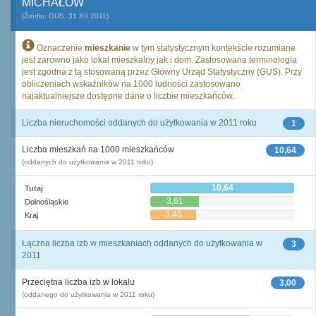
MICHAŁÓW
(Źródło: GUS, 31.XII.2011)
Oznaczenie
mieszkanie
w tym statystycznym kontekście rozumiane
jest zarówno jako lokal mieszkalny jak i dom. Zastosowana terminologia
jest zgodna z tą stosowaną przez Główny Urząd Statystyczny (GUS). Przy
obliczeniach wskaźników na 1000 ludności zastosowano
najaktualniejsze dostępne dane o liczbie mieszkańców.
Liczba nieruchomości oddanych do użytkowania w 2011 roku
1
Liczba mieszkań na 1000 mieszkańców
10,64
(oddanych do użytkowania w 2011 roku)
10,64
Tutaj
3,61
Dolnośląskie
3,40
Kraj
Łączna liczba izb w mieszkaniach oddanych do użytkowania w
3
2011
Przeciętna liczba izb w lokalu
3,00
(oddanego do użytkowania w 2011 roku)