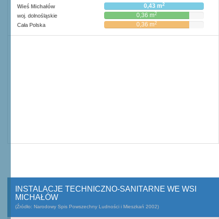
2
0,43 m
Wieś Michałów
2
0,36 m
woj. dolnośląskie
2
0,36 m
Cała Polska
INSTALACJE TECHNICZNO-SANITARNE WE WSI
MICHAŁÓW
(Źródło: Narodowy Spis Powszechny Ludności i Mieszkań 2002)