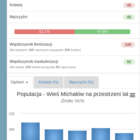
Kobiety
49
Mężczyźni
45
52,1%
47,9%
Współczynnik feminizacji
109
(Na każdych
100
mężczyzn przypada
109
kobiet)
Współczynnik maskulinizacji
92
(Na każde
100
kobiet przypada
92
mężczyzn)
Ogółem
Kobiety (%)
Mężczyźni (%)
Populacja - Wieś Michałów na przestrzeni lat
(Źródło: GUS)
125
100