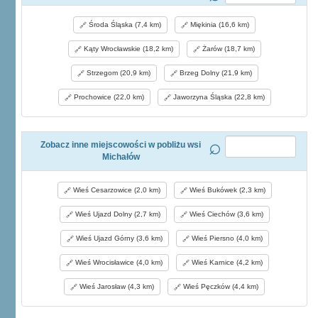
Środa Śląska (7,4 km)
Miękinia (16,6 km)
Kąty Wrocławskie (18,2 km)
Żarów (18,7 km)
Strzegom (20,9 km)
Brzeg Dolny (21,9 km)
Prochowice (22,0 km)
Jaworzyna Śląska (22,8 km)
Zobacz inne miejscowości w pobliżu wsi
Michałów
Wieś Cesarzowice (2,0 km)
Wieś Bukówek (2,3 km)
Wieś Ujazd Dolny (2,7 km)
Wieś Ciechów (3,6 km)
Wieś Ujazd Górny (3,6 km)
Wieś Piersno (4,0 km)
Wieś Wrocisławice (4,0 km)
Wieś Karnice (4,2 km)
Wieś Jarosław (4,3 km)
Wieś Pęczków (4,4 km)