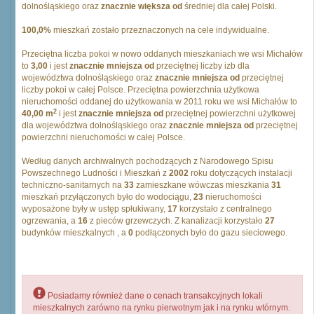
dolnośląskiego oraz
znacznie większa od
średniej dla całej Polski.
100,0%
mieszkań zostało przeznaczonych na cele indywidualne.
Przeciętna liczba pokoi w nowo oddanych mieszkaniach we wsi Michałów
to
3,00
i jest
znacznie mniejsza od
przeciętnej liczby izb dla
województwa dolnośląskiego oraz
znacznie mniejsza od
przeciętnej
liczby pokoi w całej Polsce. Przeciętna powierzchnia użytkowa
nieruchomości oddanej do użytkowania w 2011 roku we wsi Michałów to
2
40,00 m
i jest
znacznie mniejsza od
przeciętnej powierzchni użytkowej
dla województwa dolnośląskiego oraz
znacznie mniejsza od
przeciętnej
powierzchni nieruchomości w całej Polsce.
Według danych archiwalnych pochodzących z Narodowego Spisu
Powszechnego Ludności i Mieszkań z
2002
roku dotyczących instalacji
techniczno-sanitarnych na
33
zamieszkane wówczas mieszkania
31
mieszkań przyłączonych było do wodociągu,
23
nieruchomości
wyposażone były w ustęp spłukiwany,
17
korzystało z centralnego
ogrzewania, a
16
z pieców grzewczych. Z kanalizacji korzystało
27
budynków mieszkalnych , a
0
podłączonych było do gazu sieciowego.
Posiadamy również dane o cenach transakcyjnych lokali
mieszkalnych zarówno na rynku pierwotnym jak i na rynku wtórnym.