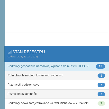
STAN REJESTRU
(Źródło: GUS, 31.XII.2024)
Podmioty gospodarki narodowej wpisane do rejestru REGON
15
Rolnictwo, leśnictwo, łowiectwo i rybactwo
1
Przemysł i budownictwo
7
Pozostała działalność
7
Podmioty nowo zarejestrowane we wsi Michałów w 2024 roku
3