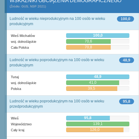
WSKAŹNIKI OBCIĄŻENIA DEMOGRAFICZNEGO
(Źródło: GUS, NSP 2021)
Ludność w wieku nieprodukcyjnym na 100 osób w wieku
100,0
produkcyjnym
100,0
Wieś Michałów
70,6
woj. dolnośląskie
70,8
Cała Polska
Ludność w wieku poprodukcyjnym na 100 osób w wieku
48,9
produkcyjnym
48,9
Tutaj
41,0
woj. dolnośląskie
39,5
Polska
Ludność w wieku poprodukcyjnym na 100 osób w wieku
95,8
przedprodukcyjnym
95,8
Wieś
139,1
Województwo
126,0
Cały kraj