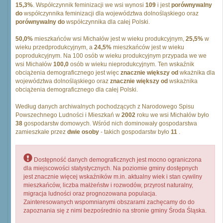
15,3%
. Współczynnik feminizacji we wsi wynosi
109
i jest
porównywalny
do
współczynnika feminizacji dla województwa dolnośląskiego oraz
porównywalny do
współczynnika dla całej Polski.
50,0%
mieszkańców wsi Michałów jest w wieku produkcyjnym,
25,5%
w
wieku przedprodukcyjnym, a
24,5%
mieszkańców jest w wieku
poprodukcyjnym. Na 100 osób w wieku produkcyjnym przypada we we
wsi Michałów
100,0
osób w wieku nieprodukcyjnym. Ten wskaźnik
obciążenia demograficznego jest więc
znacznie większy od
wkażnika dla
województwa dolnośląskiego oraz
znacznie większy od
wskażnika
obciążenia demograficznego dla całej Polski.
Według danych archiwalnych pochodzących z Narodowego Spisu
Powszechnego Ludności i Mieszkań w
2002
roku we wsi Michałów było
38
gospodarstw domowych. Wśród nich dominowały gospodarstwa
zamieszkałe przez
dwie osoby
- takich gospodarstw było
11
.
Dostępność danych demograficznych jest mocno ograniczona
dla miejscowości statystycznych. Na poziomie gminy dostępnych
jest znacznie więcej wskaźników m.in. aktualny wiek i stan cywilny
mieszkańców, liczba małżeństw i rozwodów, przyrost naturalny,
migracja ludności oraz prognozowana populacja.
Zainteresowanych wspomnianymi obszarami zachęcamy do do
zapoznania się z nimi bezpośrednio na stronie gminy Środa Śląska.