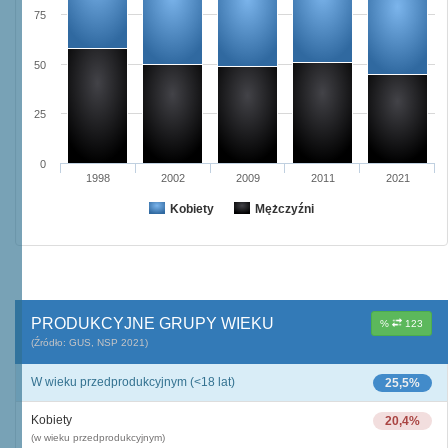
75
50
25
0
1998
2002
2009
2011
2021
Kobiety
Mężczyźni
PRODUKCYJNE GRUPY WIEKU
%
123
(Źródło: GUS, NSP 2021)
W wieku przedprodukcyjnym (<18 lat)
25,5%
Kobiety
20,4%
(w wieku przedprodukcyjnym)