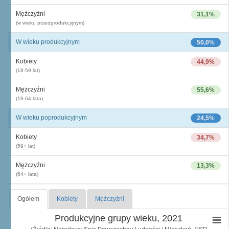
Mężczyźni
31,1%
(w wieku przedprodukcyjnym)
W wieku produkcyjnym
50,0%
Kobiety
44,9%
(18-59 lat)
Mężczyźni
55,6%
(18-64 lata)
W wieku poprodukcyjnym
24,5%
Kobiety
34,7%
(59+ lat)
Mężczyźni
13,3%
(64+ lata)
Ogółem
Kobiety
Mężczyźni
Produkcyjne grupy wieku, 2021