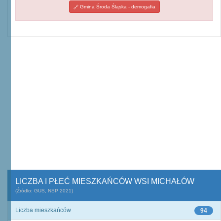
Gmina Środa Śląska - demogafia
LICZBA I PŁEĆ MIESZKAŃCÓW WSI MICHAŁÓW
(Źródło: GUS, NSP 2021)
Liczba mieszkańców
94