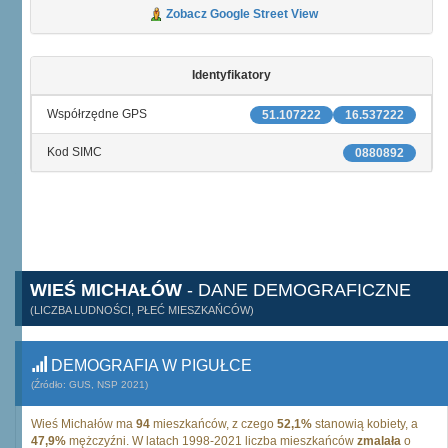
Zobacz Google Street View
Identyfikatory
Współrzędne GPS
51.107222
16.537222
Kod SIMC
0880892
WIEŚ MICHAŁÓW
- DANE DEMOGRAFICZNE
(LICZBA LUDNOŚCI, PŁEĆ MIESZKAŃCÓW)
DEMOGRAFIA W PIGUŁCE
(Źródło: GUS, NSP 2021)
Wieś Michałów ma
94
mieszkańców, z czego
52,1%
stanowią kobiety, a
47,9%
mężczyźni. W latach 1998-2021 liczba mieszkańców
zmalała
o