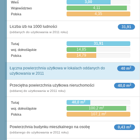
3,00
Wieś
4,11
Województwo
4,35
Polska
Liczba izb na 1000 ludności
31,91
(oddanych do użytkowania w 2011 roku)
31,91
Tutaj
14,85
woj. dolnośląskie
14,79
Polska
2
Łączna powierzchnia użytkowa w lokalach oddanych do
40 m
użytkowania w 2011
2
Przeciętna powierzchnia użytkowa nieruchomości
40,0 m
(oddanej do użytkowania w 2011 roku)
2
40,0 m
Tutaj
2
100,2 m
woj. dolnośląskie
2
107,1 m
Polska
2
Powierzchnia budynku mieszkalnego na osobę
0,43 m
(oddanego do użytkowania w 2011 roku)