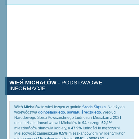
WIEŚ MICHAŁÓW
- PODSTAWOWE
INFORMACJE
Wieś Michałów
to wieś leżąca w gminie
Środa Śląska
. Należy do
województwa
dolnośląskiego
,
powiatu średzkiego
. Według
Narodowego Spisu Powszechnego Ludności i Mieszkań z 2021
roku liczba ludności we wsi Michałów to
94
z czego
52,1%
mieszkańców stanowią kobiety, a
47,9%
ludności to mężczyźni.
Miejscowość zamieszkuje
0,5%
mieszkańców gminy. Identyfikator
miejscowości Michałów w systemie
SIMC
to
0880892
, a