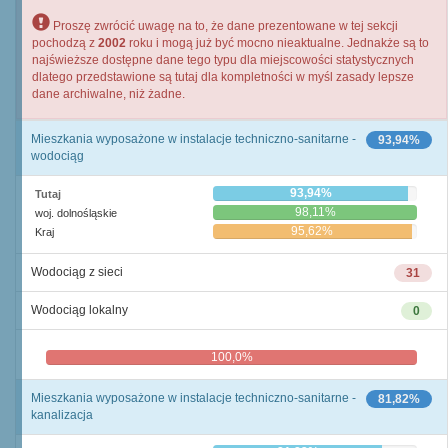
Proszę zwrócić uwagę na to, że dane prezentowane w tej sekcji
pochodzą z
2002
roku i mogą już być mocno nieaktualne. Jednakże są to
najświeższe dostępne dane tego typu dla miejscowości statystycznych
dlatego przedstawione są tutaj dla kompletności w myśl zasady lepsze
dane archiwalne, niż żadne.
Mieszkania wyposażone w instalacje techniczno-sanitarne -
93,94%
wodociąg
93,94%
Tutaj
98,11%
woj. dolnośląskie
95,62%
Kraj
Wodociąg z sieci
31
Wodociąg lokalny
0
100,0%
0,0%
Mieszkania wyposażone w instalacje techniczno-sanitarne -
81,82%
kanalizacja