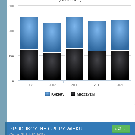
300
200
100
0
1998
2002
2009
2011
2021
Kobiety
Mężczyźni
PRODUKCYJNE GRUPY WIEKU
%
123
(Źródło: GUS, NSP 2021)