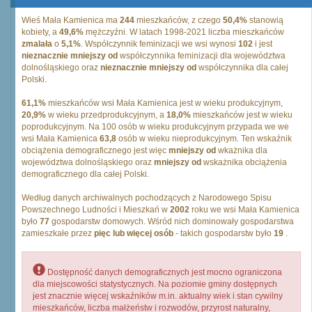
Wieś Mała Kamienica ma
244
mieszkańców, z czego
50,4%
stanowią
kobiety, a
49,6%
mężczyźni. W latach 1998-2021 liczba mieszkańców
zmalała
o
5,1%
. Współczynnik feminizacji we wsi wynosi
102
i jest
nieznacznie mniejszy od
współczynnika feminizacji dla województwa
dolnośląskiego oraz
nieznacznie mniejszy od
współczynnika dla całej
Polski.
61,1%
mieszkańców wsi Mała Kamienica jest w wieku produkcyjnym,
20,9%
w wieku przedprodukcyjnym, a
18,0%
mieszkańców jest w wieku
poprodukcyjnym. Na 100 osób w wieku produkcyjnym przypada we we
wsi Mała Kamienica
63,8
osób w wieku nieprodukcyjnym. Ten wskaźnik
obciążenia demograficznego jest więc
mniejszy od
wkażnika dla
województwa dolnośląskiego oraz
mniejszy od
wskażnika obciążenia
demograficznego dla całej Polski.
Według danych archiwalnych pochodzących z Narodowego Spisu
Powszechnego Ludności i Mieszkań w
2002
roku we wsi Mała Kamienica
było
77
gospodarstw domowych. Wśród nich dominowały gospodarstwa
zamieszkałe przez
pięc lub więcej osób
- takich gospodarstw było
19
.
Dostępność danych demograficznych jest mocno ograniczona
dla miejscowości statystycznych. Na poziomie gminy dostępnych
jest znacznie więcej wskaźników m.in. aktualny wiek i stan cywilny
mieszkańców, liczba małżeństw i rozwodów, przyrost naturalny,