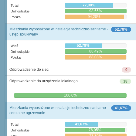
77,08%
Tutaj
98,65%
Dolnośląskie
94,20%
Polska
Mieszkania wyposażone w instalacje techniczno-sanitarne -
52,78%
ustęp spłukiwany
52,78%
Wieś
88,49%
Dolnośląskie
88,08%
Polska
Odprowadzenie do sieci
0
Odprowadzenie do urządzenia lokalnego
38
0,0%
100,0%
Mieszkania wyposażone w instalacje techniczno-sanitarne -
41,67%
centralne ogrzewanie
41,67%
Tutaj
76,05%
Dolnośląskie
77,80%