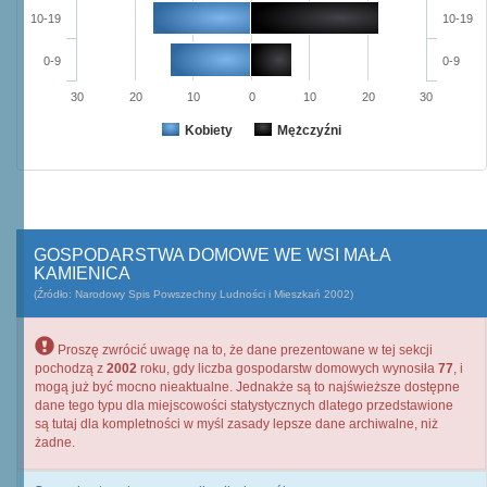
10-19
10-19
0-9
0-9
30
20
10
0
10
20
30
Kobiety
Mężczyźni
GOSPODARSTWA DOMOWE WE WSI MAŁA
KAMIENICA
(Źródło: Narodowy Spis Powszechny Ludności i Mieszkań 2002)
Proszę zwrócić uwagę na to, że dane prezentowane w tej sekcji
pochodzą z
2002
roku, gdy liczba gospodarstw domowych wynosiła
77
, i
mogą już być mocno nieaktualne. Jednakże są to najświeższe dostępne
dane tego typu dla miejscowości statystycznych dlatego przedstawione
są tutaj dla kompletności w myśl zasady lepsze dane archiwalne, niż
żadne.