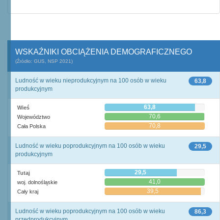
WSKAŹNIKI OBCIĄŻENIA DEMOGRAFICZNEGO
(Źródło: GUS, NSP 2021)
Ludność w wieku nieprodukcyjnym na 100 osób w wieku
63,8
produkcyjnym
63,8
Wieś
70,6
Województwo
70,8
Cała Polska
Ludność w wieku poprodukcyjnym na 100 osób w wieku
29,5
produkcyjnym
29,5
Tutaj
41,0
woj. dolnośląskie
39,5
Cały kraj
Ludność w wieku poprodukcyjnym na 100 osób w wieku
86,3
przedprodukcyjnym