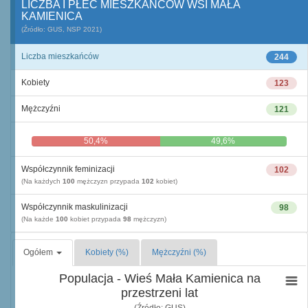
LICZBA I PŁEĆ MIESZKAŃCÓW WSI MAŁA
KAMIENICA
(Źródło: GUS, NSP 2021)
Liczba mieszkańców
244
Kobiety
123
Mężczyźni
121
50,4%
49,6%
Współczynnik feminizacji
102
(Na każdych
100
mężczyzn przypada
102
kobiet)
Współczynnik maskulinizacji
98
(Na każde
100
kobiet przypada
98
mężczyzn)
Ogółem
Kobiety (%)
Mężczyźni (%)
Populacja - Wieś Mała Kamienica na
przestrzeni lat
(Źródło: GUS)