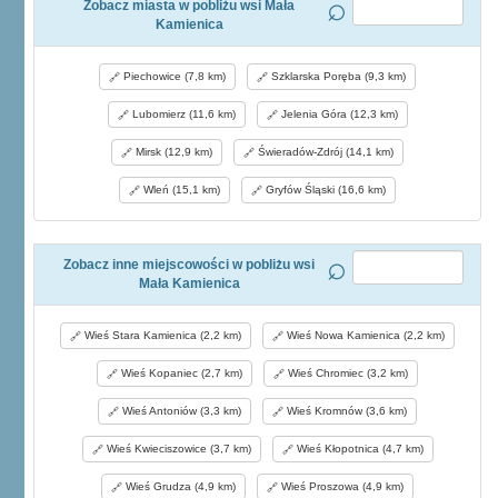
Zobacz miasta w pobliżu wsi Mała
Kamienica
Piechowice (7,8 km)
Szklarska Poręba (9,3 km)
Lubomierz (11,6 km)
Jelenia Góra (12,3 km)
Mirsk (12,9 km)
Świeradów-Zdrój (14,1 km)
Wleń (15,1 km)
Gryfów Śląski (16,6 km)
Zobacz inne miejscowości w pobliżu wsi
Mała Kamienica
Wieś Stara Kamienica (2,2 km)
Wieś Nowa Kamienica (2,2 km)
Wieś Kopaniec (2,7 km)
Wieś Chromiec (3,2 km)
Wieś Antoniów (3,3 km)
Wieś Kromnów (3,6 km)
Wieś Kwieciszowice (3,7 km)
Wieś Kłopotnica (4,7 km)
Wieś Grudza (4,9 km)
Wieś Proszowa (4,9 km)