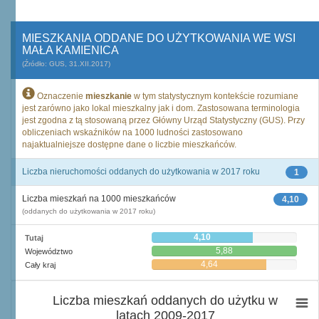
MIESZKANIA ODDANE DO UŻYTKOWANIA WE WSI
MAŁA KAMIENICA
(Źródło: GUS, 31.XII.2017)
Oznaczenie
mieszkanie
w tym statystycznym kontekście rozumiane
jest zarówno jako lokal mieszkalny jak i dom. Zastosowana terminologia
jest zgodna z tą stosowaną przez Główny Urząd Statystyczny (GUS). Przy
obliczeniach wskaźników na 1000 ludności zastosowano
najaktualniejsze dostępne dane o liczbie mieszkańców.
Liczba nieruchomości oddanych do użytkowania w 2017 roku
1
Liczba mieszkań na 1000 mieszkańców
4,10
(oddanych do użytkowania w 2017 roku)
4,10
Tutaj
5,88
Województwo
4,64
Cały kraj
Liczba mieszkań oddanych do użytku w
latach 2009-2017