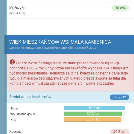
Mężczyźni
38,8%
(45-64 lata)
WIEK MIESZKAŃCÓW WSI MAŁA KAMIENICA
(Źródło: Narodowy Spis Powszechny Ludności i Mieszkań 2002)
Proszę zwrócić uwagę na to, że dane prezentowane w tej sekcji
pochodzą z
2002
roku, gdy liczba mieszkańców wynosiła
234
, i mogą już
być mocno nieaktualne. Jednakże są to najświeższe dostępne dane tego
typu dla miejscowości statystycznych dlatego przedstawione są tutaj dla
kompletności w myśl zasady lepsze dane archiwalne, niż żadne.
Średni wiek mieszkańców
39,2 lat
39,2 lat
Tutaj
37,3 lat
woj. dolnośląskie
36,7 lat
Kraj
Kobiety
40,5 lat