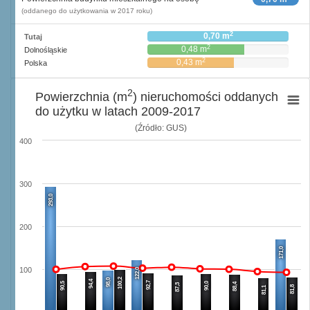
(oddanego do użytkowania w 2017 roku)
2
0,70 m
Tutaj
2
0,48 m
Dolnośląskie
2
0,43 m
Polska
2
Powierzchnia (m
) nieruchomości oddanych
do użytku w latach 2009-2017
(Źródło: GUS)
400
300
293,0
200
171,0
100
122,0
100,2
98,0
94,4
92,7
90,5
90,0
88,4
87,3
81,8
81,1