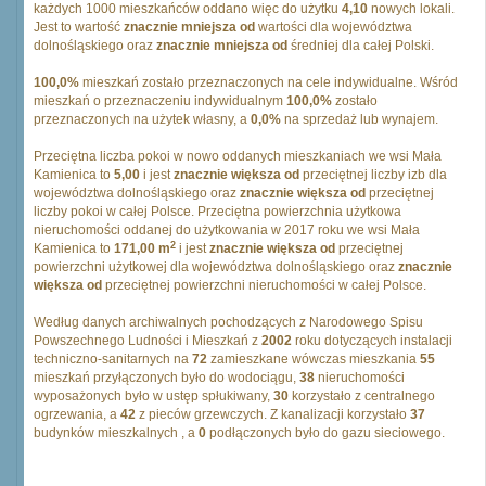
każdych 1000 mieszkańców oddano więc do użytku
4,10
nowych lokali.
Jest to wartość
znacznie mniejsza od
wartości dla województwa
dolnośląskiego oraz
znacznie mniejsza od
średniej dla całej Polski.
100,0%
mieszkań zostało przeznaczonych na cele indywidualne. Wśród
mieszkań o przeznaczeniu indywidualnym
100,0%
zostało
przeznaczonych na użytek własny, a
0,0%
na sprzedaż lub wynajem.
Przeciętna liczba pokoi w nowo oddanych mieszkaniach we wsi Mała
Kamienica to
5,00
i jest
znacznie większa od
przeciętnej liczby izb dla
województwa dolnośląskiego oraz
znacznie większa od
przeciętnej
liczby pokoi w całej Polsce. Przeciętna powierzchnia użytkowa
nieruchomości oddanej do użytkowania w 2017 roku we wsi Mała
2
Kamienica to
171,00 m
i jest
znacznie większa od
przeciętnej
powierzchni użytkowej dla województwa dolnośląskiego oraz
znacznie
większa od
przeciętnej powierzchni nieruchomości w całej Polsce.
Według danych archiwalnych pochodzących z Narodowego Spisu
Powszechnego Ludności i Mieszkań z
2002
roku dotyczących instalacji
techniczno-sanitarnych na
72
zamieszkane wówczas mieszkania
55
mieszkań przyłączonych było do wodociągu,
38
nieruchomości
wyposażonych było w ustęp spłukiwany,
30
korzystało z centralnego
ogrzewania, a
42
z pieców grzewczych. Z kanalizacji korzystało
37
budynków mieszkalnych , a
0
podłączonych było do gazu sieciowego.