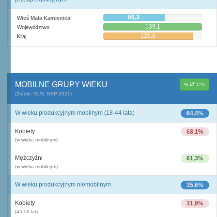
86,3
Wieś Mała Kamienica
139,1
Województwo
126,0
Kraj
MOBILNE GRUPY WIEKU
%
123
(Źródło: GUS, NSP 2021)
W wieku produkcyjnym mobilnym (18-44 lata)
64,4%
Kobiety
68,1%
(w wieku mobilnym)
Mężczyźni
61,3%
(w wieku mobilnym)
W wieku produkcyjnym niemobilnym
35,6%
Kobiety
31,9%
(45-59 lat)