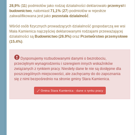
28,9%
(
11
) podmiotów jako rodzaj działalności deklarowało
przemysł i
budownictwo
, natomiast
71,1%
(
27
) podmiotów w rejestrze
zakwalifikowana jest jako
pozostała działalność
.
Wśród osób fizycznych prowadzących działalność gospodarczą we wsi
Mała Kamienica najczęściej deklarowanymi rodzajami przeważającej
działalności są
Budownictwo (26.9%)
oraz
Przetwórstwo przemysłowe
(15.4%)
.
Dysponujemy rozbudowanymi danymi o bezrobociu,
przeciętnym wynagrodzeniu i szeregiem innych wskaźników
związanych z rynkiem pracy. Niestety dane te nie są dostępne dla
poszczególnych miejscowości, ale zachęcamy do do zapoznania
się z nimi bezpośrednio na stronie gminy Stara Kamienica.
Gmina Stara Kamienica - dane o rynku pracy