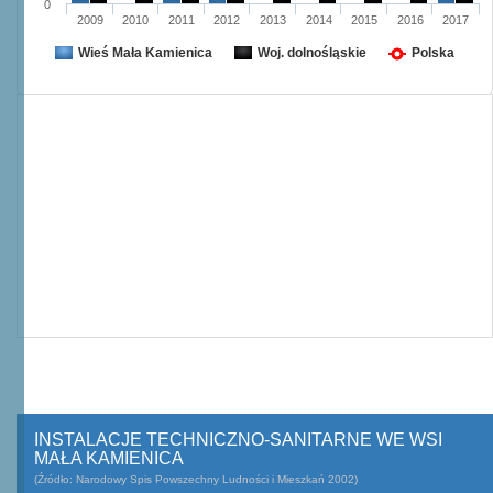
0
2009
2010
2011
2012
2013
2014
2015
2016
2017
Wieś Mała Kamienica
Woj. dolnośląskie
Polska
INSTALACJE TECHNICZNO-SANITARNE WE WSI
MAŁA KAMIENICA
(Źródło: Narodowy Spis Powszechny Ludności i Mieszkań 2002)