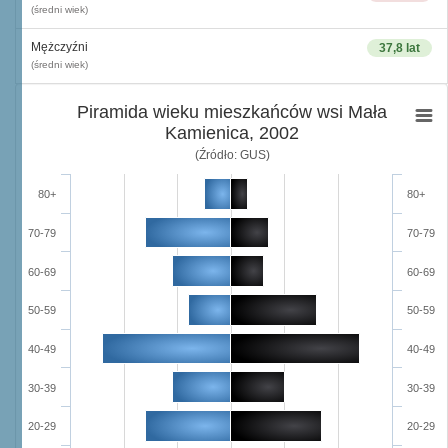
(średni wiek)
Mężczyźni
37,8 lat
(średni wiek)
Piramida wieku mieszkańców wsi Mała
Kamienica, 2002
(Źródło: GUS)
80+
80+
70-79
70-79
60-69
60-69
50-59
50-59
40-49
40-49
30-39
30-39
20-29
20-29