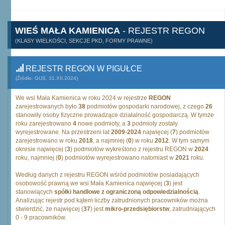
WIEŚ MAŁA KAMIENICA
- REJESTR REGON
(KLASY WIELKOŚCI, SEKCJE PKD, FORMY PRAWNE)
REJESTR REGON W PIGUŁCE
(Źródło: GUS, 31.XII.2024)
We wsi Mała Kamienica w roku 2024 w rejestrze
REGON
zarejestrowanych było
38
podmiotów gospodarki narodowej, z czego
26
stanowiły osoby fizyczne prowadzące działalność gospodarczą. W tymże
roku zarejestrowano
4
nowe podmioty, a
3
podmioty zostały
wyrejestrowane. Na przestrzeni lat
2009
-
2024
najwięcej (
7
) podmiotów
zarejestrowano w roku
2018
, a najmniej (
0
) w roku
2012
. W tym samym
okresie najwięcej (
3
) podmiotów wykreślono z rejestru REGON w
2024
roku, najmniej (
0
) podmiotów wyrejestrowano natomiast w
2021
roku.
Według danych z rejestru REGON wśród podmiotów posiadających
osobowość prawną we wsi Mała Kamienica najwięcej (
3
) jest
stanowiących
spółki handlowe z ograniczoną odpowiedzialnością
.
Analizując rejestr pod kątem liczby zatrudnionych pracowników można
stwierdzić, że najwięcej (
37
) jest
mikro-przedsiębiorstw
, zatrudniających
0 - 9 pracowników.