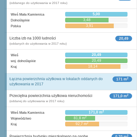
(oddanego do użytkowania w 2017 roku)
5,00
Wieś Mała Kamienica
3,48
Dolnośląskie
3,91
Polska
Liczba izb na 1000 ludności
20,49
(oddanych do użytkowania w 2017 roku)
20,49
Wieś
20,49
woj. dolnośląskie
18,14
Kraj
2
Łączna powierzchnia użytkowa w lokalach oddanych do
171 m
użytkowania w 2017
2
Przeciętna powierzchnia użytkowa nieruchomości
171,0 m
(oddanej do użytkowania w 2017 roku)
2
171,0 m
Wieś Mała Kamienica
2
81,8 m
Województwo
2
92,7 m
Kraj
2
Powierzchnia budynku mieszkalnego na osobę
0,70 m