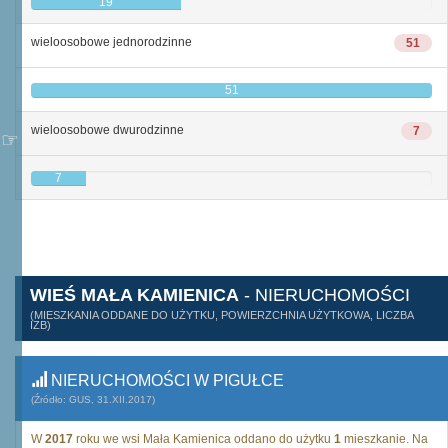
19
wieloosobowe jednorodzinne
51
51
wieloosobowe dwurodzinne
7
7
WIEŚ MAŁA KAMIENICA
- NIERUCHOMOŚCI
(MIESZKANIA ODDANE DO UŻYTKU, POWIERZCHNIA UŻYTKOWA, LICZBA
IZB)
NIERUCHOMOŚCI W PIGUŁCE
(Źródło: GUS, 31.XII.2017)
W
2017
roku we wsi Mała Kamienica oddano do użytku
1
mieszkanie. Na