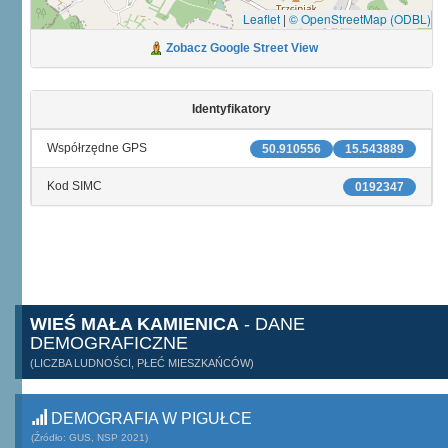
Leaflet
|
© OpenStreetMap (ODBL)
Zobacz Google Street View
Identyfikatory
Współrzędne GPS
50.910556
15.543889
Kod SIMC
0192347
WIEŚ MAŁA KAMIENICA
- DANE
DEMOGRAFICZNE
(LICZBA LUDNOŚCI, PŁEĆ MIESZKAŃCÓW)
DEMOGRAFIA W PIGUŁCE
(Źródło: GUS, NSP 2021)