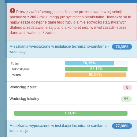
Proszę zwrócić uwagę na to, że dane prezentowane w tej sekcji
pochodzą z
2002
roku i mogą już być mocno nieaktualne. Jednakże są to
najświeższe dostępne dane tego typu dla miejscowości statystycznych
dlatego przedstawione są tutaj dla kompletności w myśl zasady lepsze
dane archiwalne, niż żadne.
Mieszkania wyposażone w instalacje techniczno-sanitarne -
76,39%
wodociąg
76,39%
Tutaj
98,11%
Dolnośląskie
95,62%
Polska
Wodociąg z sieci
0
Wodociąg lokalny
55
0,0%
100,0%
Mieszkania wyposażone w instalacje techniczno-sanitarne -
77,08%
kanalizacja