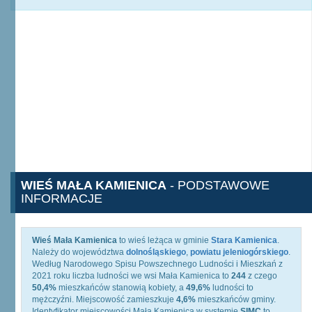
WIEŚ MAŁA KAMIENICA
- PODSTAWOWE
INFORMACJE
Wieś Mała Kamienica
to wieś leżąca w gminie
Stara Kamienica
.
Należy do województwa
dolnośląskiego
,
powiatu jeleniogórskiego
.
Według Narodowego Spisu Powszechnego Ludności i Mieszkań z
2021 roku liczba ludności we wsi Mała Kamienica to
244
z czego
50,4%
mieszkańców stanowią kobiety, a
49,6%
ludności to
mężczyźni. Miejscowość zamieszkuje
4,6%
mieszkańców gminy.
Identyfikator miejscowości Mała Kamienica w systemie
SIMC
to