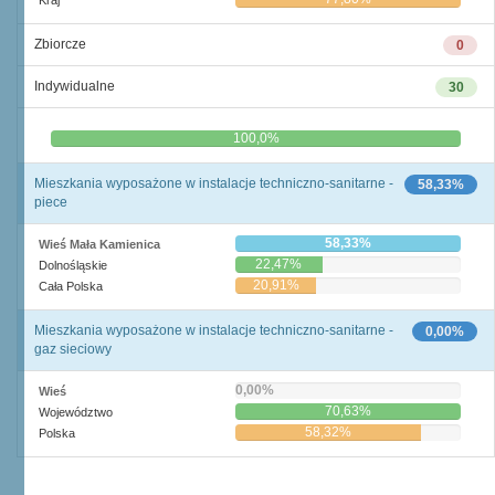
Kraj
Zbiorcze
0
Indywidualne
30
0,0%
100,0%
Mieszkania wyposażone w instalacje techniczno-sanitarne -
58,33%
piece
58,33%
Wieś Mała Kamienica
22,47%
Dolnośląskie
20,91%
Cała Polska
Mieszkania wyposażone w instalacje techniczno-sanitarne -
0,00%
gaz sieciowy
0,00%
Wieś
70,63%
Województwo
58,32%
Polska