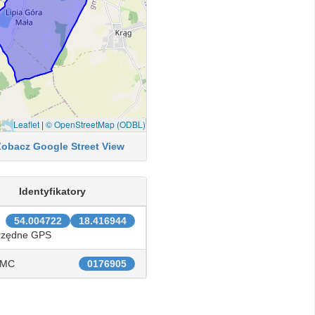
Leaflet
|
© OpenStreetMap (ODBL)
Zobacz Google Street View
Identyfikatory
54.004722
18.416944
rzędne GPS
IMC
0176905