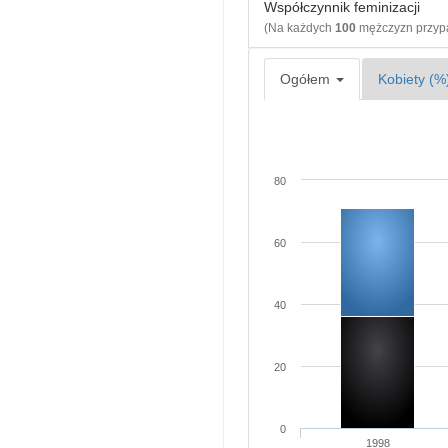
Współczynnik feminizacji
(Na każdych
100
mężczyzn przy
Ogółem
Kobiety (%
80
60
40
20
0
1998