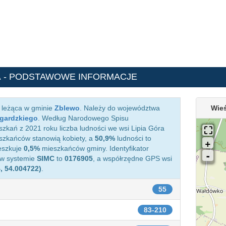
A
- PODSTAWOWE INFORMACJE
 leżąca w gminie
Zblewo
. Należy do województwa
Wieś
ogardzkiego
. Według Narodowego Spisu
kań z 2021 roku liczba ludności we wsi Lipia Góra
zkańców stanowią kobiety, a
50,9%
ludności to
eszkuje
0,5%
mieszkańców gminy. Identyfikator
 w systemie
SIMC
to
0176905
, a współrzędne GPS wsi
, 54.004722)
.
55
83-210