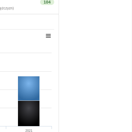
104
żczyzn)
2021