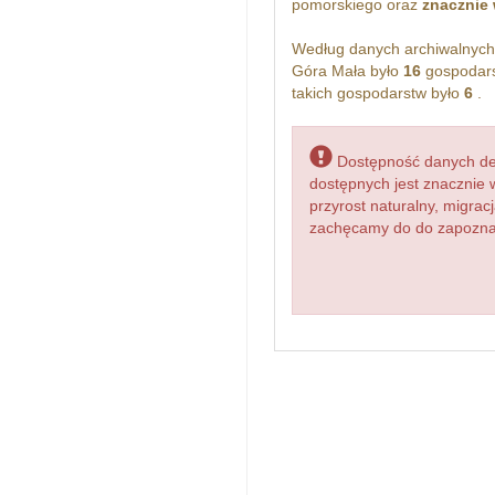
pomorskiego oraz
znacznie 
Według danych archiwalnyc
Góra Mała było
16
gospodars
takich gospodarstw było
6
.
Dostępność danych dem
dostępnych jest znacznie 
przyrost naturalny, migr
zachęcamy do do zapoznani