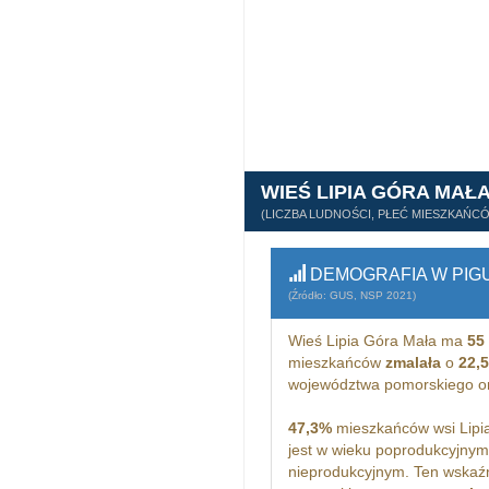
WIEŚ LIPIA GÓRA MAŁ
(LICZBA LUDNOŚCI, PŁEĆ MIESZKAŃC
DEMOGRAFIA W PIG
(Źródło: GUS, NSP 2021)
Wieś Lipia Góra Mała ma
55
mieszkańców
zmalała
o
22,
województwa pomorskiego o
47,3%
mieszkańców wsi Lipia
jest w wieku poprodukcyjny
nieprodukcyjnym. Ten wskaźn