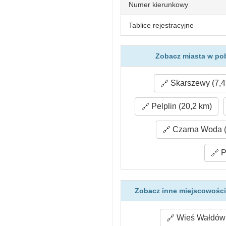
Numer kierunkowy
Tablice rejestracyjne
Zobacz miasta w pob
Skarszewy (7,4
Pelplin (20,2 km)
Czarna Woda (
P
Zobacz inne miejscowości 
Wieś Wałdówk