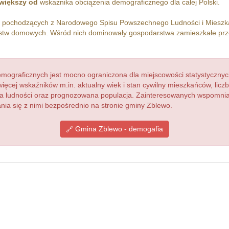
większy od
wskażnika obciążenia demograficznego dla całej Polski.
h pochodzących z Narodowego Spisu Powszechnego Ludności i Miesz
tw domowych. Wśród nich dominowały gospodarstwa zamieszkałe pr
ograficznych jest mocno ograniczona dla miejscowości statystycznyc
więcej wskaźników m.in. aktualny wiek i stan cywilny mieszkańców, lic
acja ludności oraz prognozowana populacja. Zainteresowanych wspomn
a się z nimi bezpośrednio na stronie gminy Zblewo.
Gmina Zblewo - demogafia