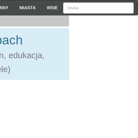
INY
MIASTA
WSIE
bach
n, edukacja,
le)