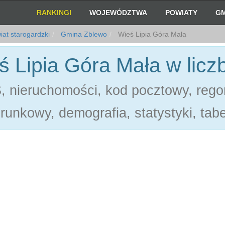
RANKINGI
WOJEWÓDZTWA
POWIATY
GM
at starogardzki
Gmina Zblewo
Wieś Lipia Góra Mała
ś Lipia Góra Mała w licz
 nieruchomości, kod pocztowy, rego
erunkowy, demografia, statystyki, tabe