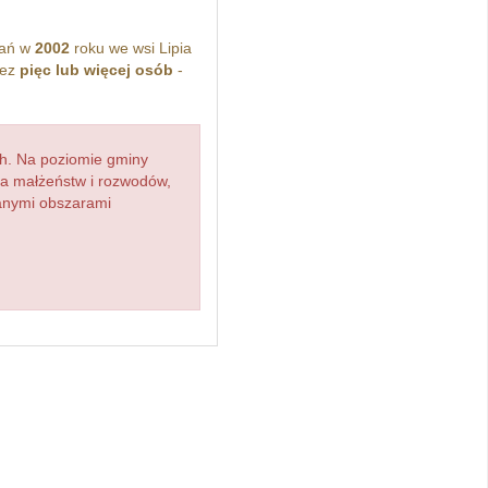
kań w
2002
roku we wsi Lipia
zez
pięc lub więcej osób
-
h. Na poziomie gminy
zba małżeństw i rozwodów,
ianymi obszarami