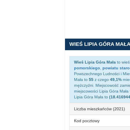
WIEŚ LIPIA GÓRA MAŁ
Wieś Lipia Góra Mała
to wieś
pomorskiego
,
powiatu star
Powszechnego Ludności i Miesz
Mała to
55
z czego
49,1%
mies
mężczyźni. Miejscowość zami
miejscowości Lipia Góra Mała
Lipia Góra Mała to
(18.416944
Liczba mieszkańców (2021)
Kod pocztowy