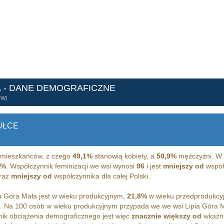
A
- DANE DEMOGRAFICZNE
ÓW)
UŁCE
mieszkańców, z czego
49,1%
stanowią kobiety, a
50,9%
mężczyźni. W 
5%
. Współczynnik feminizacji we wsi wynosi
96
i jest
mniejszy od
współc
raz
mniejszy od
współczynnika dla całej Polski.
 Góra Mała jest w wieku produkcyjnym,
21,8%
w wieku przedprodukcy
m. Na 100 osób w wieku produkcyjnym przypada we we wsi Lipia Góra 
ik obciążenia demograficznego jest więc
znacznie większy od
wkażni