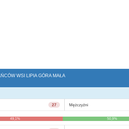
AŃCÓW WSI LIPIA GÓRA MAŁA
27
Mężczyźni
49,1%
50,9%