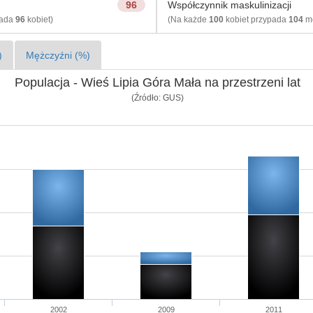
96
Współczynnik maskulinizacji
pada
96
kobiet)
(Na każde
100
kobiet przypada
104
mę
)
Mężczyźni (%)
Populacja - Wieś Lipia Góra Mała na przestrzeni lat
(Źródło: GUS)
2002
2009
2011