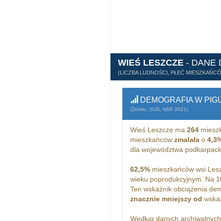
WIEŚ LESZCZE
- DANE
(LICZBA LUDNOŚCI, PŁEĆ MIESZKAŃC
DEMOGRAFIA W PIG
(Źródło: GUS, NSP 2021)
Wieś Leszcze ma
264
mieszk
mieszkańców
zmalała
o
4,3
dla województwa podkarpack
62,5%
mieszkańców wsi Lesz
wieku poprodukcyjnym. Na 1
Ten wskaźnik obciążenia dem
znacznie mniejszy od
wskaż
Według danych archiwalnyc