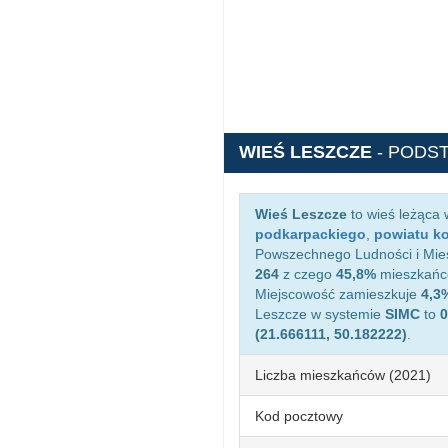
WIEŚ LESZCZE
- PODS
Wieś Leszcze
to wieś leżąca
podkarpackiego
,
powiatu k
Powszechnego Ludności i Mies
264
z czego
45,8%
mieszkańcó
Miejscowość zamieszkuje
4,3
Leszcze w systemie
SIMC
to
0
(21.666111, 50.182222)
.
Liczba mieszkańców (2021)
Kod pocztowy