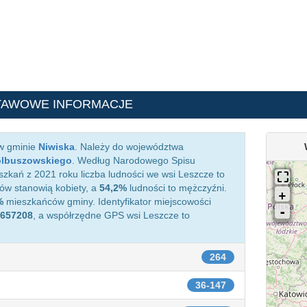
TAWOWE INFORMACJE
 w gminie
Niwiska
. Należy do województwa
olbuszowskiego
. Według Narodowego Spisu
zkań z 2021 roku liczba ludności we wsi Leszcze to
w stanowią kobiety, a
54,2%
ludności to mężczyźni.
%
mieszkańców gminy. Identyfikator miejscowości
657208
, a współrzędne GPS wsi Leszcze to
264
36-147