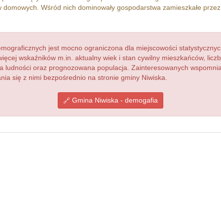
 domowych. Wśród nich dominowały gospodarstwa zamieszkałe prze
ograficznych jest mocno ograniczona dla miejscowości statystycznyc
więcej wskaźników m.in. aktualny wiek i stan cywilny mieszkańców, lic
acja ludności oraz prognozowana populacja. Zainteresowanych wspomn
a się z nimi bezpośrednio na stronie gminy Niwiska.
Gmina Niwiska - demogafia