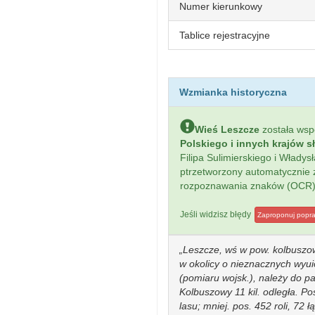
Numer kierunkowy
Tablice rejestracyjne
Wzmianka historyczna
Wieś Leszcze
została ws
Polskiego i innych krajów s
Filipa Sulimierskiego i Włady
ptrzetworzony automatycznie
rozpoznawania znaków (OCR)
Jeśli widzisz błędy
Zaproponuj popr
Leszcze, wś w pow. kolbuszow
w okolicy o nieznacznych wyu
(pomiaru wojsk.), należy do pa
Kolbuszowy 11 kil. odległa. Pos
lasu; mniej. pos. 452 roli, 72 ł