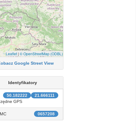
Leaflet
|
© OpenStreetMap (ODBL)
Zobacz Google Street View
Identyfikatory
50.182222
21.666111
rzędne GPS
IMC
0657208