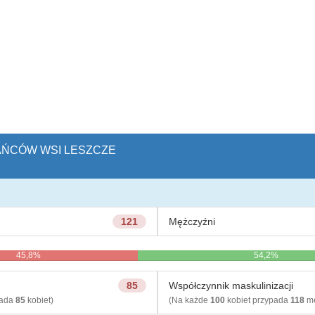
KAŃCÓW WSI LESZCZE
121
Mężczyźni
45,8%
54,2%
85
Współczynnik maskulinizacji
pada
85
kobiet)
(Na każde
100
kobiet przypada
118
mę