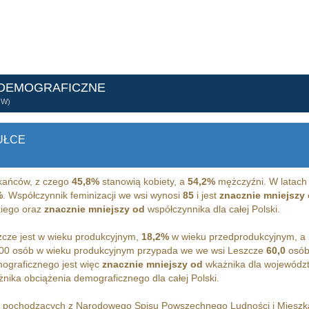
 DEMOGRAFICZNE
ÓW)
UŁCE
ańców, z czego
45,8%
stanowią kobiety, a
54,2%
mężczyźni. W latach
%
. Współczynnik feminizacji we wsi wynosi
85
i jest
znacznie mniejszy
iego oraz
znacznie mniejszy od
współczynnika dla całej Polski.
cze jest w wieku produkcyjnym,
18,2%
w wieku przedprodukcyjnym, a
00 osób w wieku produkcyjnym przypada we we wsi Leszcze
60,0
osób
ograficznego jest więc
znacznie mniejszy od
wkażnika dla wojewódz
nika obciążenia demograficznego dla całej Polski.
h pochodzących z Narodowego Spisu Powszechnego Ludności i Miesz