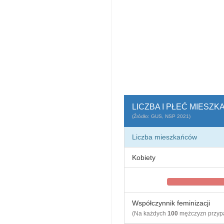
LICZBA I PŁEĆ MIESZ
(Źródło: GUS, NSP 2021)
Liczba mieszkańców
Kobiety
Współczynnik feminizacji
(Na każdych
100
mężczyzn przy