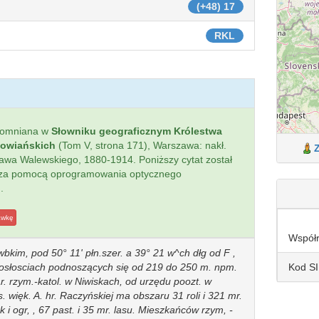
(+48) 17
RKL
pomniana w
Słowniku geograficznym Królestwa
łowiańskich
(Tom V, strona 171), Warszawa: nakł.
sława Walewskiego, 1880-1914. Poniższy cytat został
 za pomocą oprogramowania optycznego
.
awkę
Współ
bkim, pod 50° 11' płn.szer. a 39° 21 w^ch dłg od F ,
Kod S
iosłosciach podnoszących się od 219 do 250 m. npm.
r. rzym.-katol. w Niwiskach, od urzędu poozt. w
. więk. A. hr. Raczyńskiej ma obszaru 31 roli i 321 mr.
ąk i ogr, , 67 past. i 35 mr. lasu. Mieszkańców rzym, -