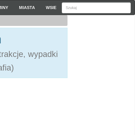
INY
MIASTA
WSIE
h
rakcje, wypadki
fia)