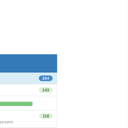
264
143
118
żczyzn)