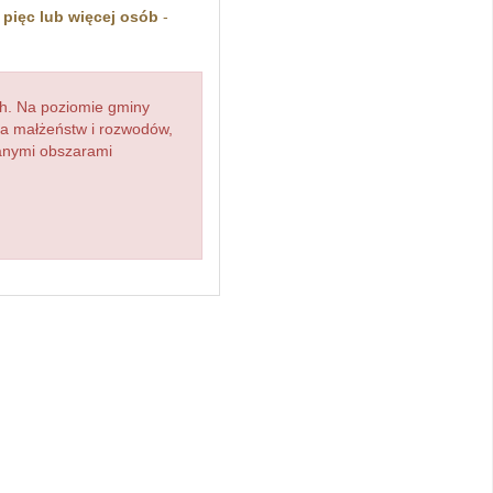
z
pięc lub więcej osób
-
h. Na poziomie gminy
zba małżeństw i rozwodów,
ianymi obszarami