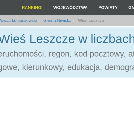
RANKINGI
WOJEWÓDZTWA
POWIATY
GM
owiat kolbuszowski
Gmina Niwiska
Wieś Leszcze
Wieś Leszcze w liczbac
ruchomości, regon, kod pocztowy, at
gowe, kierunkowy, edukacja, demogra