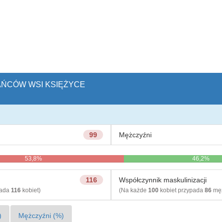
KAŃCÓW WSI KSIĘŻYCE
99
Mężczyźni
53,8%
46,2%
116
Współczynnik maskulinizacji
pada
116
kobiet)
(Na każde
100
kobiet przypada
86
męż
)
Mężczyźni (%)