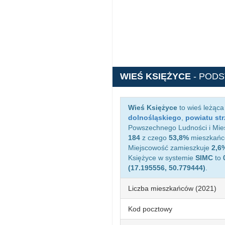
WIEŚ KSIĘŻYCE
- POD
Wieś Księżyce
to wieś leżąc
dolnośląskiego
,
powiatu str
Powszechnego Ludności i Miesz
184
z czego
53,8%
mieszkańcó
Miejscowość zamieszkuje
2,6
Księżyce w systemie
SIMC
to
(17.195556, 50.779444)
.
Liczba mieszkańców (2021)
Kod pocztowy