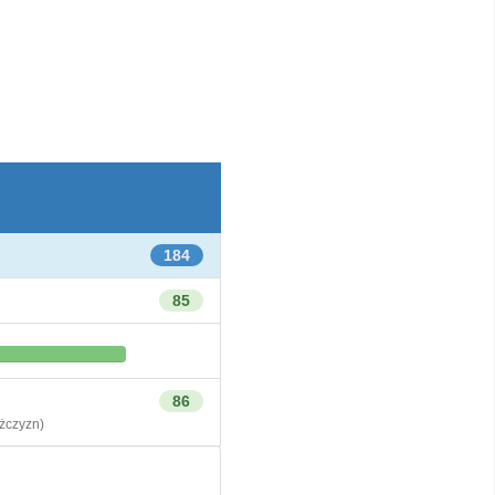
184
85
86
czyzn)