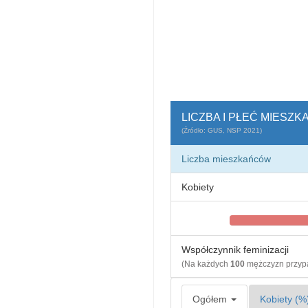
LICZBA I PŁEĆ MIESZ
(Źródło: GUS, NSP 2021)
Liczba mieszkańców
Kobiety
Współczynnik feminizacji
(Na każdych
100
mężczyzn przy
Ogółem
Kobiety (%