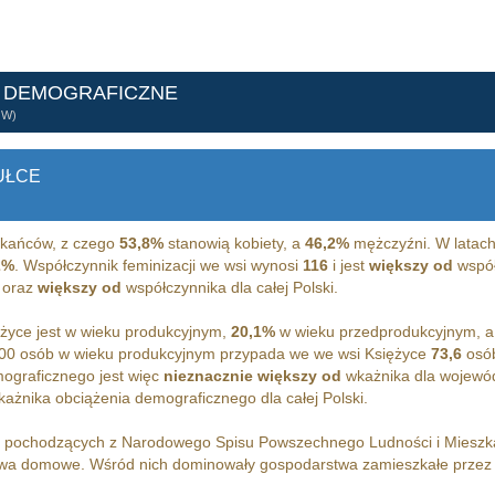
E DEMOGRAFICZNE
ÓW)
UŁCE
kańców, z czego
53,8%
stanowią kobiety, a
46,2%
mężczyźni. W latach
2%
. Współczynnik feminizacji we wsi wynosi
116
i jest
większy od
współ
 oraz
większy od
współczynnika dla całej Polski.
życe jest w wieku produkcyjnym,
20,1%
w wieku przedprodukcyjnym, 
00 osób w wieku produkcyjnym przypada we we wsi Księżyce
73,6
osób
ograficznego jest więc
nieznacznie większy od
wkażnika dla wojewód
ażnika obciążenia demograficznego dla całej Polski.
h pochodzących z Narodowego Spisu Powszechnego Ludności i Miesz
wa domowe. Wśród nich dominowały gospodarstwa zamieszkałe prze