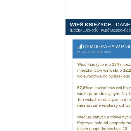
WIEŚ KSIĘŻYCE
- DAN
(LICZBA LUDNOŚCI, PŁEĆ MIESZKAŃC
DEMOGRAFIA W PIG
(Źródło: GUS, NSP 2021)
Wieś Księżyce ma
184
miesz
mieszkańców
wzrosła
o
12,
województwa dolnośląskiego
57,6%
mieszkańców wsi Księ
wieku poprodukcyjnym. Na 1
Ten wskaźnik obciążenia dem
nieznacznie większy od
wsk
Według danych archiwalnyc
Księżyce było
44
gospodarst
takich gospodarstw było
13
.