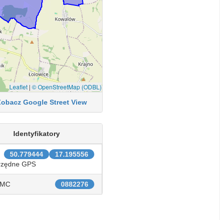
Leaflet
|
© OpenStreetMap (ODBL)
Zobacz Google Street View
Identyfikatory
50.779444
17.195556
rzędne GPS
IMC
0882276