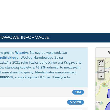
STAWOWE INFORMACJE
a w gminie
Wiązów
. Należy do województwa
zelińskiego
. Według Narodowego Spisu
kań z 2021 roku liczba ludności we wsi Księżyce to
w stanowią kobiety, a
46,2%
ludności to mężczyźni.
%
mieszkańców gminy. Identyfikator miejscowości
0882276
, a współrzędne GPS wsi Księżyce to
184
57-120