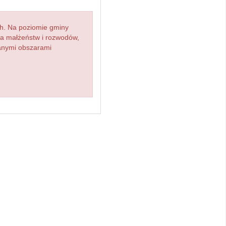
h. Na poziomie gminy
zba małżeństw i rozwodów,
ianymi obszarami