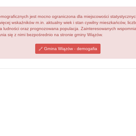
ograficznych jest mocno ograniczona dla miejscowości statystycznyc
więcej wskaźników m.in. aktualny wiek i stan cywilny mieszkańców, lic
acja ludności oraz prognozowana populacja. Zainteresowanych wspomn
ia się z nimi bezpośrednio na stronie gminy Wiązów.
Gmina Wiązów - demogafia