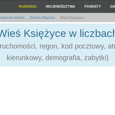
RANKINGI
WOJEWÓDZTWA
POWIATY
GM
wiat strzeliński
Gmina Wiązów
Wieś Księżyce
Wieś Księżyce w liczbac
ruchomości, regon, kod pocztowy, atr
kierunkowy, demografia, zabytki)