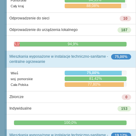
94,35%
Pomorskie
88,08%
Cały kraj
Odprowadzenie do sieci
10
Odprowadzenie do urządzenia lokalnego
187
5,1%
94,9%
Mieszkania wyposażone w instalacje techniczno-sanitarne -
75,00%
centralne ogrzewanie
75,00%
Wieś
81,42%
woj. pomorskie
77,80%
Cała Polska
Zbiorcze
0
Indywidualne
153
0,0%
100,0%
Mieszkania wyposażone w instalacje techniczno-sanitarne -
19,12%