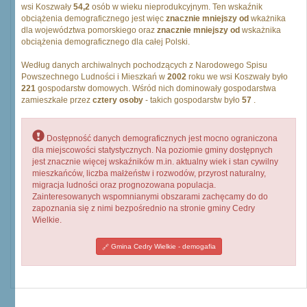
wsi Koszwały
54,2
osób w wieku nieprodukcyjnym. Ten wskaźnik
obciążenia demograficznego jest więc
znacznie mniejszy od
wkażnika
dla województwa pomorskiego oraz
znacznie mniejszy od
wskażnika
obciążenia demograficznego dla całej Polski.
Według danych archiwalnych pochodzących z Narodowego Spisu
Powszechnego Ludności i Mieszkań w
2002
roku we wsi Koszwały było
221
gospodarstw domowych. Wśród nich dominowały gospodarstwa
zamieszkałe przez
cztery osoby
- takich gospodarstw było
57
.
Dostępność danych demograficznych jest mocno ograniczona
dla miejscowości statystycznych. Na poziomie gminy dostępnych
jest znacznie więcej wskaźników m.in. aktualny wiek i stan cywilny
mieszkańców, liczba małżeństw i rozwodów, przyrost naturalny,
migracja ludności oraz prognozowana populacja.
Zainteresowanych wspomnianymi obszarami zachęcamy do do
zapoznania się z nimi bezpośrednio na stronie gminy Cedry
Wielkie.
Gmina Cedry Wielkie - demogafia