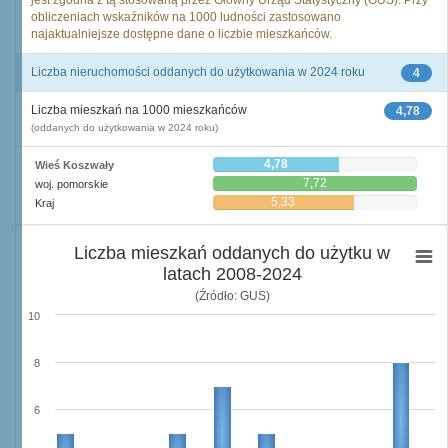
jest zgodna z tą stosowaną przez Główny Urząd Statystyczny (GUS). Przy
obliczeniach wskaźników na 1000 ludności zastosowano
najaktualniejsze dostępne dane o liczbie mieszkańców.
Liczba nieruchomości oddanych do użytkowania w 2024 roku
4
Liczba mieszkań na 1000 mieszkańców
4,78
(oddanych do użytkowania w 2024 roku)
4,78
Wieś Koszwały
7,72
woj. pomorskie
5,33
Kraj
Liczba mieszkań oddanych do użytku w
latach 2008-2024
(Źródło: GUS)
10
8
6