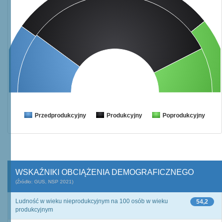
Przedprodukcyjny
Produkcyjny
Poprodukcyjny
WSKAŹNIKI OBCIĄŻENIA DEMOGRAFICZNEGO
(Źródło: GUS, NSP 2021)
Ludność w wieku nieprodukcyjnym na 100 osób w wieku
54,2
produkcyjnym