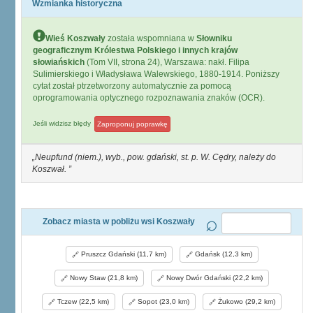
Wzmianka historyczna
Wieś Koszwały
została wspomniana w
Słowniku
geograficznym Królestwa Polskiego i innych krajów
słowiańskich
(Tom VII, strona 24), Warszawa: nakł. Filipa
Sulimierskiego i Władysława Walewskiego, 1880-1914. Poniższy
cytat został ptrzetworzony automatycznie za pomocą
oprogramowania optycznego rozpoznawania znaków (OCR).
Jeśli widzisz błędy
Zaproponuj poprawkę
Neupfund (niem.), wyb., pow. gdański, st. p. W. Cędry, należy do
Koszwał.
Zobacz miasta w pobliżu wsi Koszwały
Pruszcz Gdański (11,7 km)
Gdańsk (12,3 km)
Nowy Staw (21,8 km)
Nowy Dwór Gdański (22,2 km)
Tczew (22,5 km)
Sopot (23,0 km)
Żukowo (29,2 km)