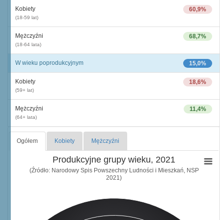
Kobiety
60,9%
(18-59 lat)
Mężczyźni
68,7%
(18-64 lata)
W wieku poprodukcyjnym
15,0%
Kobiety
18,6%
(59+ lat)
Mężczyźni
11,4%
(64+ lata)
Ogółem
Kobiety
Mężczyźni
Produkcyjne grupy wieku, 2021
(Źródło: Narodowy Spis Powszechny Ludności i Mieszkań, NSP
2021)