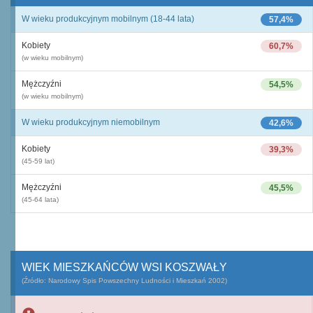
W wieku produkcyjnym mobilnym (18-44 lata)
57,4%
Kobiety
60,7%
(w wieku mobilnym)
Mężczyźni
54,5%
(w wieku mobilnym)
W wieku produkcyjnym niemobilnym
42,6%
Kobiety
39,3%
(45-59 lat)
Mężczyźni
45,5%
(45-64 lata)
WIEK MIESZKAŃCÓW WSI KOSZWAŁY
(Źródło: Narodowy Spis Powszechny Ludności i Mieszkań 2002)