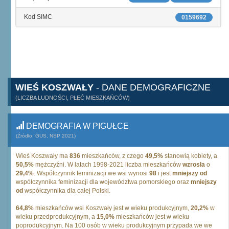
Kod SIMC
0159692
WIEŚ KOSZWAŁY
- DANE DEMOGRAFICZNE
(LICZBA LUDNOŚCI, PŁEĆ MIESZKAŃCÓW)
DEMOGRAFIA W PIGUŁCE
(Źródło: GUS, NSP 2021)
Wieś Koszwały ma
836
mieszkańców, z czego
49,5%
stanowią kobiety, a
50,5%
mężczyźni. W latach 1998-2021 liczba mieszkańców
wzrosła
o
29,4%
. Współczynnik feminizacji we wsi wynosi
98
i jest
mniejszy od
współczynnika feminizacji dla województwa pomorskiego oraz
mniejszy
od
współczynnika dla całej Polski.
64,8%
mieszkańców wsi Koszwały jest w wieku produkcyjnym,
20,2%
w
wieku przedprodukcyjnym, a
15,0%
mieszkańców jest w wieku
poprodukcyjnym. Na 100 osób w wieku produkcyjnym przypada we we