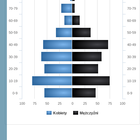
70-79
70-79
60-69
60-69
50-59
50-59
40-49
40-49
30-39
30-39
20-29
20-29
10-19
10-19
0-9
0-9
100
75
50
25
0
25
50
75
100
Kobiety
Mężczyźni