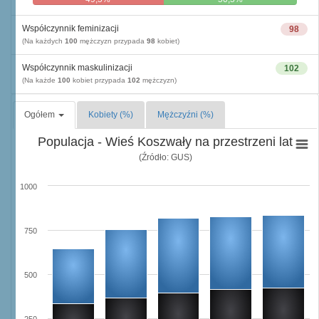
Współczynnik feminizacji
98
(Na każdych
100
mężczyzn przypada
98
kobiet)
Współczynnik maskulinizacji
102
(Na każde
100
kobiet przypada
102
mężczyzn)
Ogółem
Kobiety (%)
Mężczyźni (%)
Populacja - Wieś Koszwały na przestrzeni lat
(Źródło: GUS)
1000
750
500