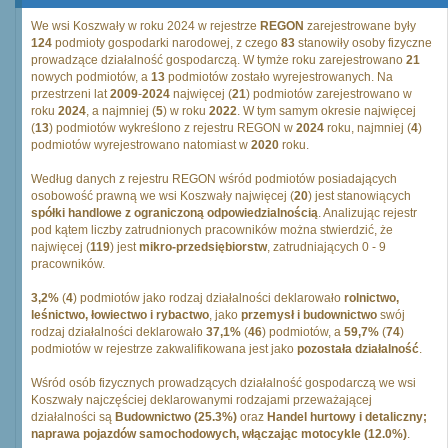
We wsi Koszwały w roku 2024 w rejestrze
REGON
zarejestrowane były
124
podmioty gospodarki narodowej, z czego
83
stanowiły osoby fizyczne
prowadzące działalność gospodarczą. W tymże roku zarejestrowano
21
nowych podmiotów, a
13
podmiotów zostało wyrejestrowanych. Na
przestrzeni lat
2009
-
2024
najwięcej (
21
) podmiotów zarejestrowano w
roku
2024
, a najmniej (
5
) w roku
2022
. W tym samym okresie najwięcej
(
13
) podmiotów wykreślono z rejestru REGON w
2024
roku, najmniej (
4
)
podmiotów wyrejestrowano natomiast w
2020
roku.
Według danych z rejestru REGON wśród podmiotów posiadających
osobowość prawną we wsi Koszwały najwięcej (
20
) jest stanowiących
spółki handlowe z ograniczoną odpowiedzialnością
. Analizując rejestr
pod kątem liczby zatrudnionych pracowników można stwierdzić, że
najwięcej (
119
) jest
mikro-przedsiębiorstw
, zatrudniających 0 - 9
pracowników.
3,2%
(
4
) podmiotów jako rodzaj działalności deklarowało
rolnictwo,
leśnictwo, łowiectwo i rybactwo
, jako
przemysł i budownictwo
swój
rodzaj działalności deklarowało
37,1%
(
46
) podmiotów, a
59,7%
(
74
)
podmiotów w rejestrze zakwalifikowana jest jako
pozostała działalność
.
Wśród osób fizycznych prowadzących działalność gospodarczą we wsi
Koszwały najczęściej deklarowanymi rodzajami przeważającej
działalności są
Budownictwo (25.3%)
oraz
Handel hurtowy i detaliczny;
naprawa pojazdów samochodowych, włączając motocykle (12.0%)
.