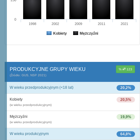
250
0
1998
2002
2009
2011
2021
Kobiety
Mężczyźni
PRODUKCYJNE GRUPY WIEKU
%
123
(Źródło: GUS, NSP 2021)
W wieku przedprodukcyjnym (<18 lat)
20,2%
Kobiety
20,5%
(w wieku przedprodukcyjnym)
Mężczyźni
19,9%
(w wieku przedprodukcyjnym)
W wieku produkcyjnym
64,8%