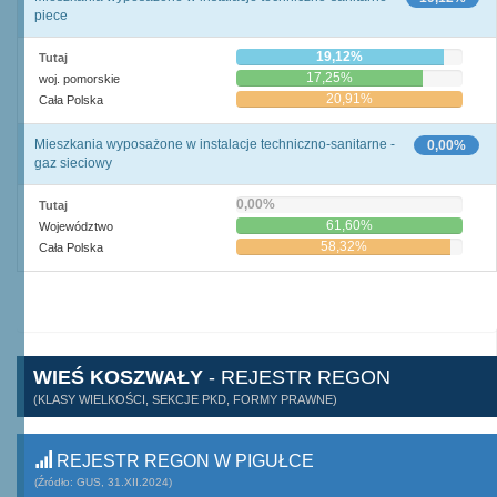
piece
19,12%
Tutaj
17,25%
woj. pomorskie
20,91%
Cała Polska
Mieszkania wyposażone w instalacje techniczno-sanitarne -
0,00%
gaz sieciowy
0,00%
Tutaj
61,60%
Województwo
58,32%
Cała Polska
WIEŚ KOSZWAŁY
- REJESTR REGON
(KLASY WIELKOŚCI, SEKCJE PKD, FORMY PRAWNE)
REJESTR REGON W PIGUŁCE
(Źródło: GUS, 31.XII.2024)