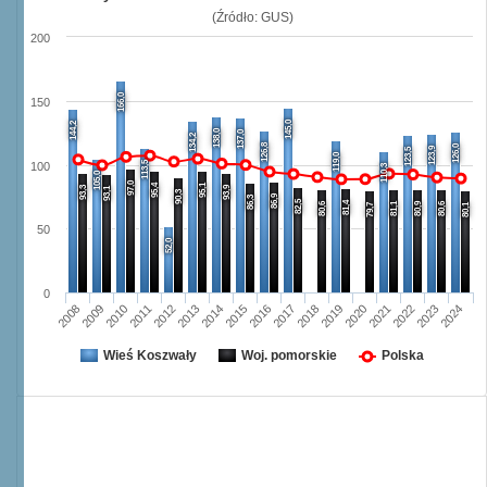
(Źródło: GUS)
200
166,0
150
145,0
144,2
138,0
137,0
134,2
126,8
126,0
123,9
123,5
119,0
113,5
100
110,3
105,0
97,0
95,4
95,1
93,3
93,9
93,1
90,3
86,9
86,3
82,5
81,4
80,6
81,1
80,9
80,6
79,7
80,1
50
52,0
0
2008
2009
2010
2011
2012
2013
2014
2015
2016
2017
2018
2019
2020
2021
2022
2023
2024
Wieś Koszwały
Woj. pomorskie
Polska