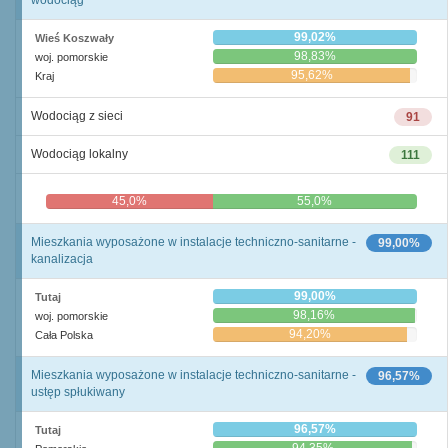
wodociąg
99,02%
Wieś Koszwały
98,83%
woj. pomorskie
95,62%
Kraj
Wodociąg z sieci
91
Wodociąg lokalny
111
45,0%
55,0%
Mieszkania wyposażone w instalacje techniczno-sanitarne -
99,00%
kanalizacja
99,00%
Tutaj
98,16%
woj. pomorskie
94,20%
Cała Polska
Mieszkania wyposażone w instalacje techniczno-sanitarne -
96,57%
ustęp spłukiwany
96,57%
Tutaj