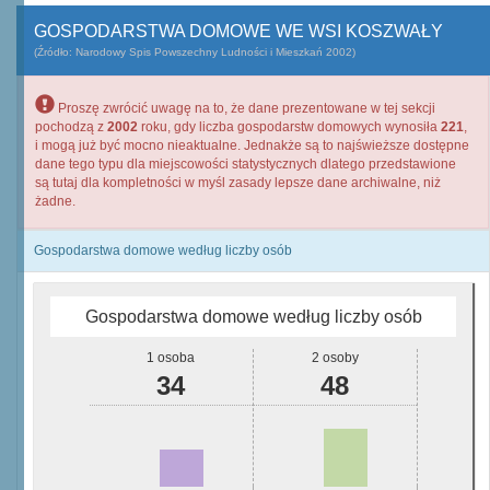
GOSPODARSTWA DOMOWE WE WSI KOSZWAŁY
(Źródło: Narodowy Spis Powszechny Ludności i Mieszkań 2002)
Proszę zwrócić uwagę na to, że dane prezentowane w tej sekcji
pochodzą z
2002
roku, gdy liczba gospodarstw domowych wynosiła
221
,
i mogą już być mocno nieaktualne. Jednakże są to najświeższe dostępne
dane tego typu dla miejscowości statystycznych dlatego przedstawione
są tutaj dla kompletności w myśl zasady lepsze dane archiwalne, niż
żadne.
Gospodarstwa domowe według liczby osób
Gospodarstwa domowe według liczby osób
1 osoba
2 osoby
34
48