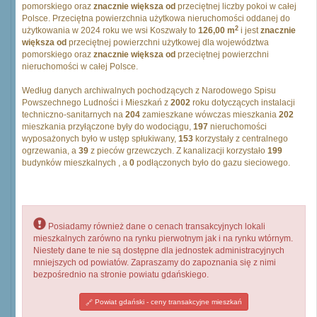
pomorskiego oraz
znacznie większa od
przeciętnej liczby pokoi w całej
Polsce. Przeciętna powierzchnia użytkowa nieruchomości oddanej do
2
użytkowania w 2024 roku we wsi Koszwały to
126,00 m
i jest
znacznie
większa od
przeciętnej powierzchni użytkowej dla województwa
pomorskiego oraz
znacznie większa od
przeciętnej powierzchni
nieruchomości w całej Polsce.
Według danych archiwalnych pochodzących z Narodowego Spisu
Powszechnego Ludności i Mieszkań z
2002
roku dotyczących instalacji
techniczno-sanitarnych na
204
zamieszkane wówczas mieszkania
202
mieszkania przyłączone były do wodociągu,
197
nieruchomości
wyposażonych było w ustęp spłukiwany,
153
korzystały z centralnego
ogrzewania, a
39
z pieców grzewczych. Z kanalizacji korzystało
199
budynków mieszkalnych , a
0
podłączonych było do gazu sieciowego.
Posiadamy również dane o cenach transakcyjnych lokali
mieszkalnych zarówno na rynku pierwotnym jak i na rynku wtórnym.
Niestety dane te nie są dostępne dla jednostek administracyjnych
mniejszych od powiatów. Zapraszamy do zapoznania się z nimi
bezpośrednio na stronie powiatu gdańskiego.
Powiat gdański - ceny transakcyjne mieszkań