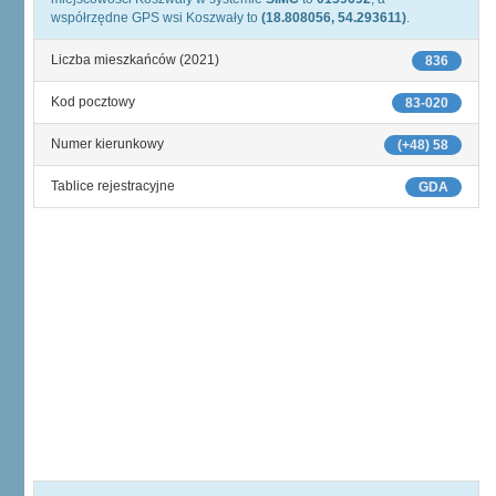
współrzędne GPS wsi Koszwały to
(18.808056, 54.293611)
.
Liczba mieszkańców (2021)
836
Kod pocztowy
83-020
Numer kierunkowy
(+48) 58
Tablice rejestracyjne
GDA