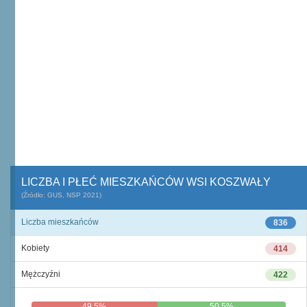
LICZBA I PŁEĆ MIESZKAŃCÓW WSI KOSZWAŁY
(Źródło: GUS, NSP 2021)
Liczba mieszkańców
836
Kobiety
414
Mężczyźni
422
49,5%
50,5%