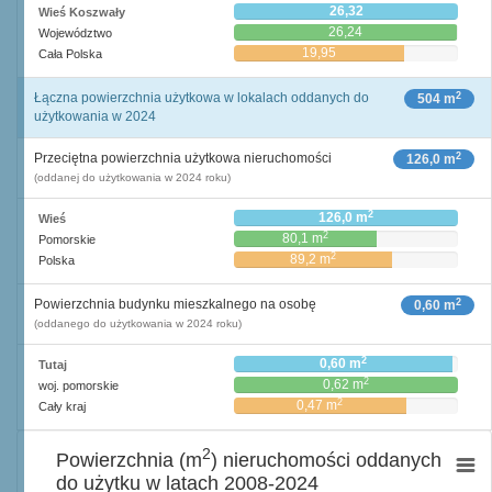
26,32
Wieś Koszwały
26,24
Województwo
19,95
Cała Polska
2
Łączna powierzchnia użytkowa w lokalach oddanych do
504 m
użytkowania w 2024
2
Przeciętna powierzchnia użytkowa nieruchomości
126,0 m
(oddanej do użytkowania w 2024 roku)
2
126,0 m
Wieś
2
80,1 m
Pomorskie
2
89,2 m
Polska
2
Powierzchnia budynku mieszkalnego na osobę
0,60 m
(oddanego do użytkowania w 2024 roku)
2
0,60 m
Tutaj
2
0,62 m
woj. pomorskie
2
0,47 m
Cały kraj
2
Powierzchnia (m
) nieruchomości oddanych
do użytku w latach 2008-2024