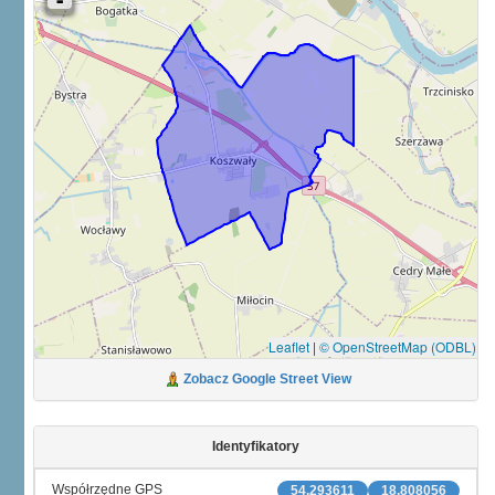
Leaflet
|
© OpenStreetMap (ODBL)
Zobacz Google Street View
Identyfikatory
Współrzędne GPS
54.293611
18.808056