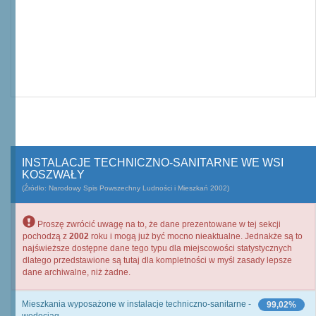
INSTALACJE TECHNICZNO-SANITARNE WE WSI
KOSZWAŁY
(Źródło: Narodowy Spis Powszechny Ludności i Mieszkań 2002)
Proszę zwrócić uwagę na to, że dane prezentowane w tej sekcji
pochodzą z
2002
roku i mogą już być mocno nieaktualne. Jednakże są to
najświeższe dostępne dane tego typu dla miejscowości statystycznych
dlatego przedstawione są tutaj dla kompletności w myśl zasady lepsze
dane archiwalne, niż żadne.
Mieszkania wyposażone w instalacje techniczno-sanitarne -
99,02%