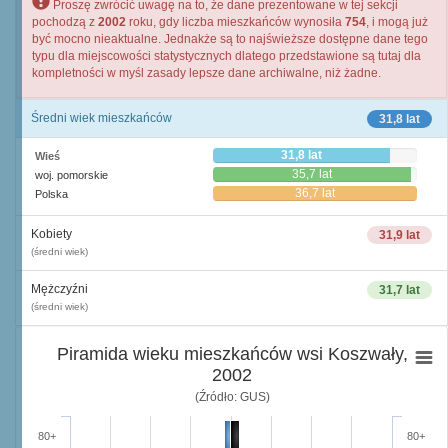
Proszę zwrócić uwagę na to, że dane prezentowane w tej sekcji
pochodzą z
2002
roku, gdy liczba mieszkańców wynosiła
754
, i mogą już
być mocno nieaktualne. Jednakże są to najświeższe dostępne dane tego
typu dla miejscowości statystycznych dlatego przedstawione są tutaj dla
kompletności w myśl zasady lepsze dane archiwalne, niż żadne.
Średni wiek mieszkańców
31,8 lat
31,8 lat
Wieś
35,7 lat
woj. pomorskie
36,7 lat
Polska
Kobiety
31,9 lat
(średni wiek)
Mężczyźni
31,7 lat
(średni wiek)
Piramida wieku mieszkańców wsi Koszwały,
2002
(Źródło: GUS)
80+
80+