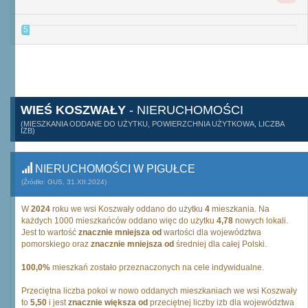
5
WIEŚ KOSZWAŁY
- NIERUCHOMOŚCI
(MIESZKANIA ODDANE DO UŻYTKU, POWIERZCHNIA UŻYTKOWA, LICZBA
IZB)
NIERUCHOMOŚCI W PIGUŁCE
(Źródło: GUS, 31.XII.2024)
W
2024
roku we wsi Koszwały oddano do użytku
4
mieszkania. Na
każdych 1000 mieszkańców oddano więc do użytku
4,78
nowych lokali.
Jest to wartość
znacznie mniejsza od
wartości dla województwa
pomorskiego oraz
znacznie mniejsza od
średniej dla całej Polski.
100,0%
mieszkań zostało przeznaczonych na cele indywidualne.
Przeciętna liczba pokoi w nowo oddanych mieszkaniach we wsi Koszwały
to
5,50
i jest
znacznie większa od
przeciętnej liczby izb dla województwa