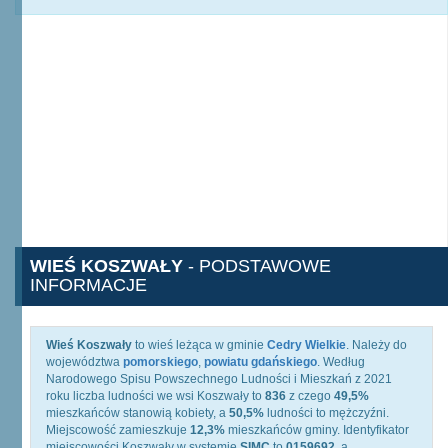
WIEŚ KOSZWAŁY
- PODSTAWOWE
INFORMACJE
Wieś Koszwały
to wieś leżąca w gminie
Cedry Wielkie
. Należy do
województwa
pomorskiego
,
powiatu gdańskiego
. Według
Narodowego Spisu Powszechnego Ludności i Mieszkań z 2021
roku liczba ludności we wsi Koszwały to
836
z czego
49,5%
mieszkańców stanowią kobiety, a
50,5%
ludności to mężczyźni.
Miejscowość zamieszkuje
12,3%
mieszkańców gminy. Identyfikator
miejscowości Koszwały w systemie
SIMC
to
0159692
, a