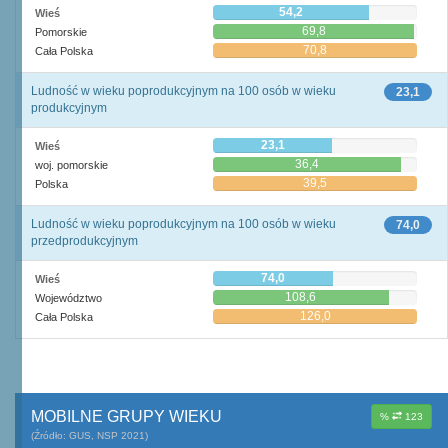
54,2
Wieś
69,8
Pomorskie
70,8
Cała Polska
Ludność w wieku poprodukcyjnym na 100 osób w wieku
23,1
produkcyjnym
23,1
Wieś
36,4
woj. pomorskie
39,5
Polska
Ludność w wieku poprodukcyjnym na 100 osób w wieku
74,0
przedprodukcyjnym
74,0
Wieś
108,6
Województwo
126,0
Cała Polska
MOBILNE GRUPY WIEKU
%
123
(Źródło: GUS, NSP 2021)