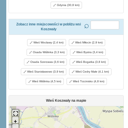
Gdynia (30,8 km)
Zobacz inne miejscowości w pobliżu wsi
Koszwały
Wieś Wocławy (2,4 km)
Wieś Miłocin (2,9 km)
Osada Wiślinka (3,3 km)
Wieś Bystra (3,4 km)
Osada Szerzawa (3,6 km)
Wieś Bogatka (3,8 km)
Wieś Stanisławowo (3,9 km)
Wieś Cedry Małe (4,1 km)
Wieś Wiślinka (4,5 km)
Wieś Trzcinisko (4,8 km)
Wieś Koszwały na mapie