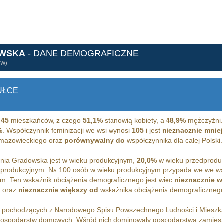
OWSKA
- DANE DEMOGRAFICZNE
ÓW)
UŁCE
a
45
mieszkańców, z czego
51,1%
stanowią kobiety, a
48,9%
mężczyźni.
%
. Współczynnik feminizacji we wsi wynosi
105
i jest
nieznacznie mnie
 mazowieckiego oraz
porównywalny do
współczynnika dla całej Polski.
nia Gradowska jest w wieku produkcyjnym,
20,0%
w wieku przedprodu
oprodukcyjnym. Na 100 osób w wieku produkcyjnym przypada we we w
m. Ten wskaźnik obciążenia demograficznego jest więc
nieznacznie w
 oraz
nieznacznie większy od
wskażnika obciążenia demograficznego 
h pochodzących z Narodowego Spisu Powszechnego Ludności i Miesz
ospodarstw domowych. Wśród nich dominowały gospodarstwa zamies