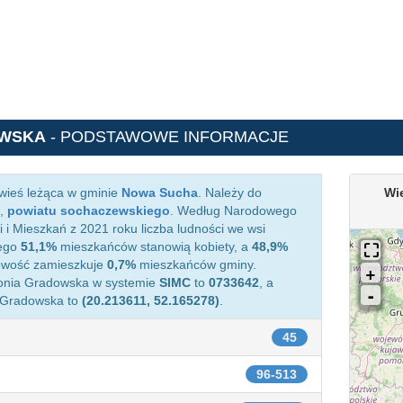
OWSKA
- PODSTAWOWE INFORMACJE
wieś leżąca w gminie
Nowa Sucha
. Należy do
Wi
,
powiatu sochaczewskiego
. Według Narodowego
i Mieszkań z 2021 roku liczba ludności we wsi
ego
51,1%
mieszkańców stanowią kobiety, a
48,9%
cowość zamieszkuje
0,7%
mieszkańców gminy.
olonia Gradowska w systemie
SIMC
to
0733642
, a
 Gradowska to
(20.213611, 52.165278)
.
45
96-513