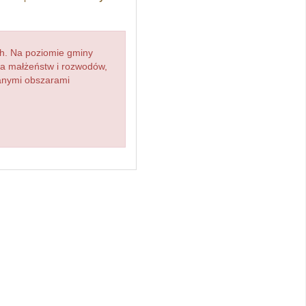
h. Na poziomie gminy
zba małżeństw i rozwodów,
ianymi obszarami