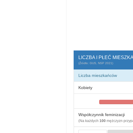
LICZBA I PŁEĆ MIESZ
(Źródło: GUS, NSP 2021)
Liczba mieszkańców
Kobiety
Współczynnik feminizacji
(Na każdych
100
mężczyzn przy