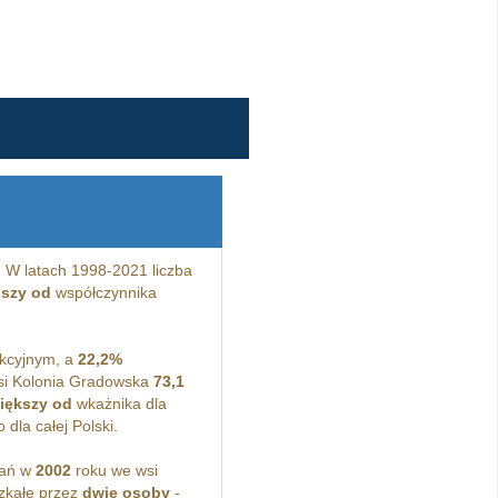
 W latach 1998-2021 liczba
jszy od
współczynnika
kcyjnym, a
22,2%
si Kolonia Gradowska
73,1
iększy od
wkażnika dla
dla całej Polski.
kań w
2002
roku we wsi
zkałe przez
dwie osoby
-