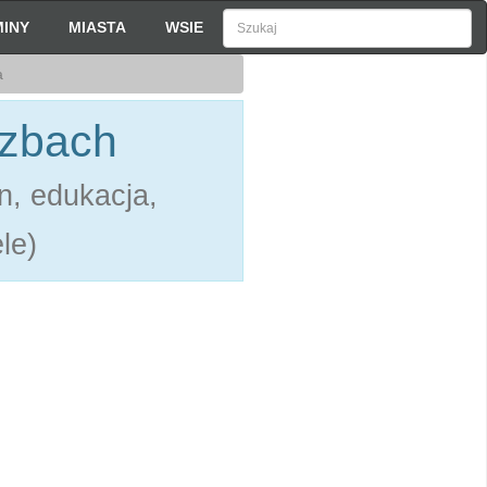
INY
MIASTA
WSIE
a
czbach
n, edukacja,
le)