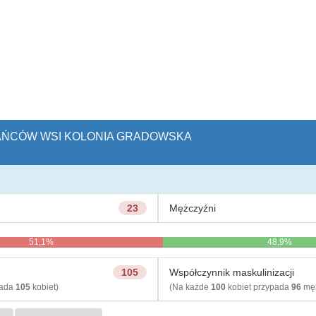
KAŃCÓW WSI KOLONIA GRADOWSKA
23
Mężczyźni
51,1%
48,9%
105
Współczynnik maskulinizacji
pada
105
kobiet)
(Na każde
100
kobiet przypada
96
męż