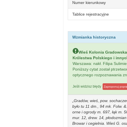
Numer kierunkowy
Tablice rejestracyjne
Wzmianka historyczna
Wieś Kolonia Gradowska
Królestwa Polskiego i inny
Warszawa: nakł. Filipa Sulim
Poniższy cytat został ptrzet
optycznego rozpoznawania z
Jeśli widzisz błędy
Zaproponuj popr
Gradów, wieś, pow. sochaczew
było tu 11 dm., 94 mk. Folw. 
orne i ogrody m. 697, łąk m. 50
mur. 12, drew. 14, płodozmian 
Browar i cegielnia. Wieś G. os