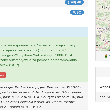
(+48) 46
WSC
została wspomniana w
Słowniku geograficznym
ch krajów słowiańskich
(Tom II, strona 789),
ierskiego i Władysława Walewskiego, 1880-1914.
worzony automatycznie za pomocą oprogramowania
naków (OCR).
awkę
Współ
skit gm. Kozłów Biskupi, par. Kurdwanów. W 1827 r.
&., od Sochaczewa w. 7. Rozl. wynosi m. 1093, grunta
Kod S
, past. m. 2, lasu m. 314, nieużytki i place m. 30; bud.
13-polowy. Gorzelnia z prod. 40, 700 rs. rocznie.
ad 21, gruntu m. 96. Br. Ch.