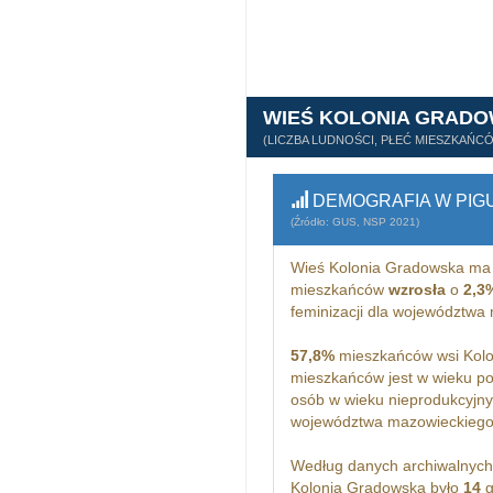
WIEŚ KOLONIA GRAD
(LICZBA LUDNOŚCI, PŁEĆ MIESZKAŃC
DEMOGRAFIA W PIG
(Źródło: GUS, NSP 2021)
Wieś Kolonia Gradowska m
mieszkańców
wzrosła
o
2,3
feminizacji dla województwa
57,8%
mieszkańców wsi Kolo
mieszkańców jest w wieku p
osób w wieku nieprodukcyjny
województwa mazowieckiego
Według danych archiwalnyc
Kolonia Gradowska było
14
g