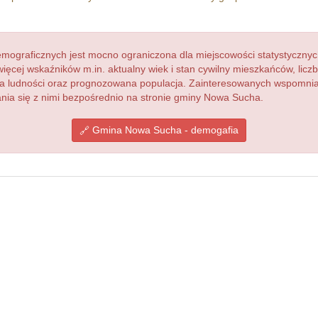
ograficznych jest mocno ograniczona dla miejscowości statystycznyc
więcej wskaźników m.in. aktualny wiek i stan cywilny mieszkańców, lic
acja ludności oraz prognozowana populacja. Zainteresowanych wspomn
ia się z nimi bezpośrednio na stronie gminy Nowa Sucha.
Gmina Nowa Sucha - demogafia