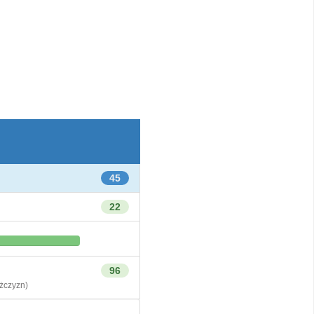
45
22
96
czyzn)