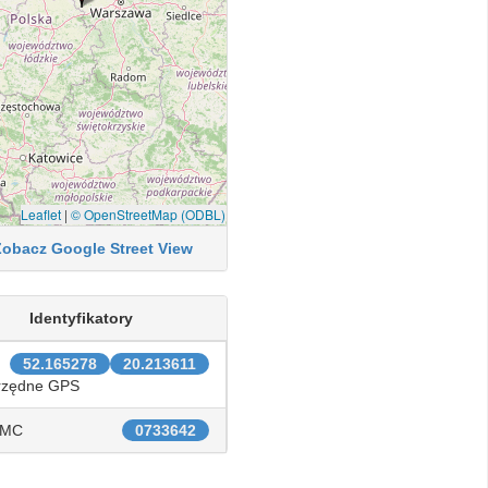
Leaflet
|
© OpenStreetMap (ODBL)
Zobacz Google Street View
Identyfikatory
52.165278
20.213611
rzędne GPS
IMC
0733642