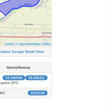
Leaflet
|
© OpenStreetMap (ODBL)
Zobacz Google Street View
Identyfikatory
54.190556
19.306111
rzędne GPS
IMC
0153130