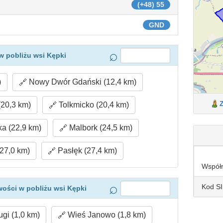
(+48) 55
GND
w pobliżu wsi Kępki
)
Nowy Dwór Gdański (12,4 km)
20,3 km)
Tolkmicko (20,4 km)
a (22,9 km)
Malbork (24,5 km)
27,0 km)
Pasłęk (27,4 km)
Współ
Kod S
ości w pobliżu wsi Kępki
gi (1,0 km)
Wieś Janowo (1,8 km)