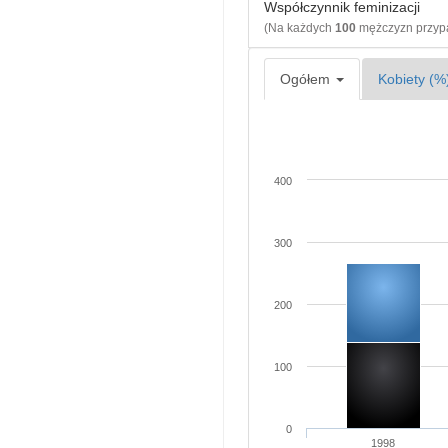
Współczynnik feminizacji
(Na każdych
100
mężczyzn przy
Ogółem
Kobiety (%
400
300
200
100
0
1998