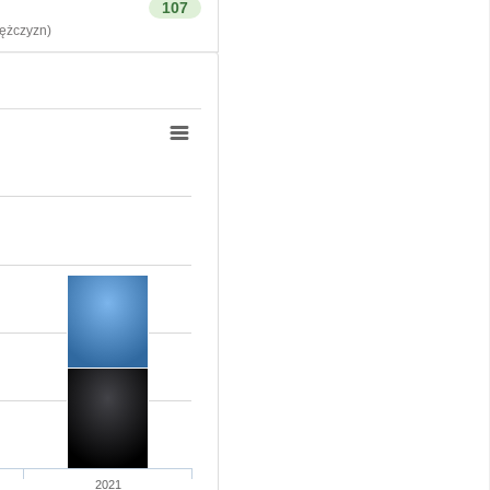
107
żczyzn)
2021