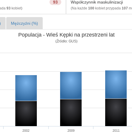
93
Współczynnik maskulinizacji
pada
93
kobiet)
(Na każde
100
kobiet przypada
107
mę
)
Mężczyźni (%)
Populacja - Wieś Kępki na przestrzeni lat
(Źródło: GUS)
2002
2009
2011