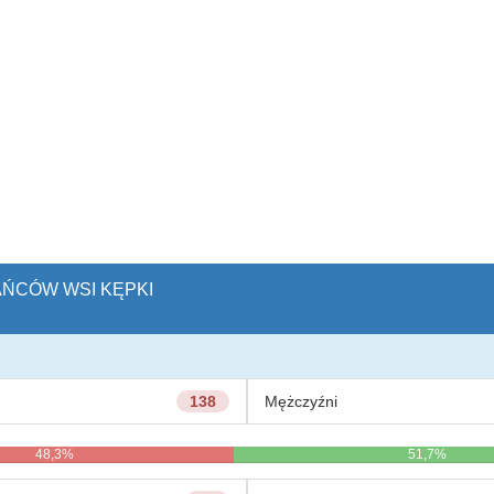
KAŃCÓW WSI KĘPKI
138
Mężczyźni
48,3%
51,7%