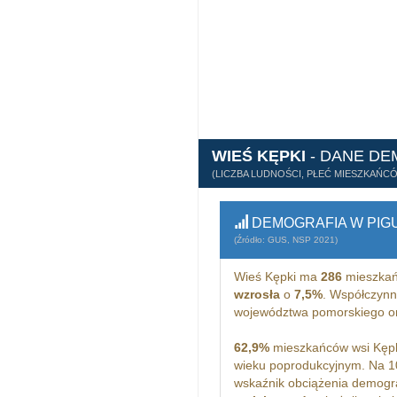
WIEŚ KĘPKI
- DANE D
(LICZBA LUDNOŚCI, PŁEĆ MIESZKAŃC
DEMOGRAFIA W PIG
(Źródło: GUS, NSP 2021)
Wieś Kępki ma
286
mieszkań
wzrosła
o
7,5%
. Współczynn
województwa pomorskiego o
62,9%
mieszkańców wsi Kępk
wieku poprodukcyjnym. Na 1
wskaźnik obciążenia demogra