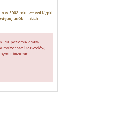
kań w
2002
roku we wsi Kępki
 więcej osób
- takich
h. Na poziomie gminy
zba małżeństw i rozwodów,
ianymi obszarami