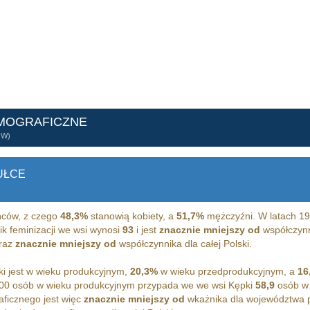
EMOGRAFICZNE
ÓW)
UŁCE
ców, z czego
48,3%
stanowią kobiety, a
51,7%
mężczyźni. W latach 1
ik feminizacji we wsi wynosi
93
i jest
znacznie mniejszy od
współczynni
raz
znacznie mniejszy od
współczynnika dla całej Polski.
i jest w wieku produkcyjnym,
20,3%
w wieku przedprodukcyjnym, a
16
00 osób w wieku produkcyjnym przypada we we wsi Kępki
58,9
osób w 
ficznego jest więc
znacznie mniejszy od
wkażnika dla województwa 