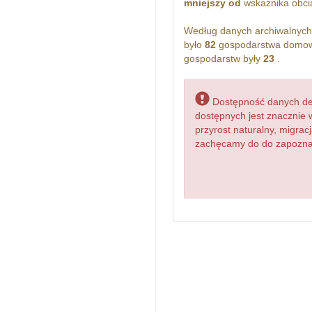
mniejszy od
wskażnika obcią
Według danych archiwalnyc
było
82
gospodarstwa domowe
gospodarstw były
23
.
Dostępność danych dem
dostępnych jest znacznie 
przyrost naturalny, migr
zachęcamy do do zapoznan