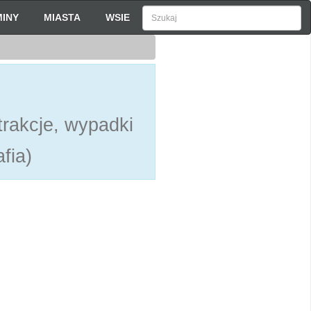
INY
MIASTA
WSIE
rakcje, wypadki
fia)