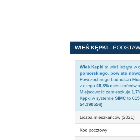
WIEŚ KĘPKI
- PODSTA
Wieś Kępki
to wieś leżąca w 
pomorskiego
,
powiatu now
Powszechnego Ludności i Mies
z czego
48,3%
mieszkańców st
Miejscowość zamieszkuje
1,7
Kępki w systemie
SIMC
to
015
54.190556)
.
Liczba mieszkańców (2021)
Kod pocztowy