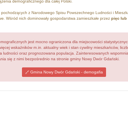
żenia demograficznego dla całej Polski.
h pochodzących z Narodowego Spisu Powszechnego Ludności i Miesz
. Wśród nich dominowały gospodarstwa zamieszkałe przez
pięc lub
ograficznych jest mocno ograniczona dla miejscowości statystycznyc
więcej wskaźników m.in. aktualny wiek i stan cywilny mieszkańców, lic
acja ludności oraz prognozowana populacja. Zainteresowanych wspomn
ia się z nimi bezpośrednio na stronie gminy Nowy Dwór Gdański.
Gmina Nowy Dwór Gdański - demogafia