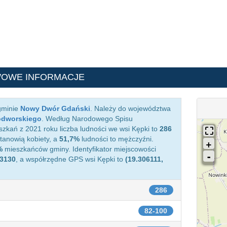
WOWE INFORMACJE
gminie
Nowy Dwór Gdański
. Należy do województwa
odworskiego
. Według Narodowego Spisu
zkań z 2021 roku liczba ludności we wsi Kępki to
286
anowią kobiety, a
51,7%
ludności to mężczyźni.
%
mieszkańców gminy. Identyfikator miejscowości
3130
, a współrzędne GPS wsi Kępki to
(19.306111,
286
82-100