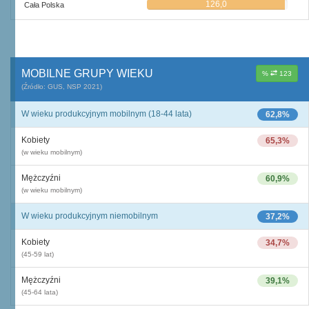
126,0
Cała Polska
MOBILNE GRUPY WIEKU
%
123
(Źródło: GUS, NSP 2021)
W wieku produkcyjnym mobilnym (18-44 lata)
62,8%
Kobiety
65,3%
(w wieku mobilnym)
Mężczyźni
60,9%
(w wieku mobilnym)
W wieku produkcyjnym niemobilnym
37,2%
Kobiety
34,7%
(45-59 lat)
Mężczyźni
39,1%
(45-64 lata)