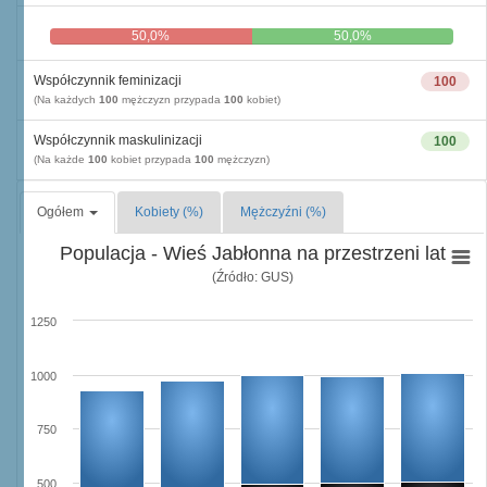
50,0%
50,0%
Współczynnik feminizacji
100
(Na każdych
100
mężczyzn przypada
100
kobiet)
Współczynnik maskulinizacji
100
(Na każde
100
kobiet przypada
100
mężczyzn)
Ogółem
Kobiety (%)
Mężczyźni (%)
Populacja - Wieś Jabłonna na przestrzeni lat
(Źródło: GUS)
1250
1000
750
500