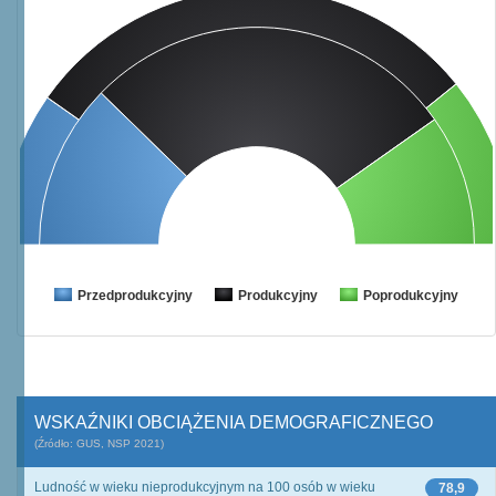
Przedprodukcyjny
Produkcyjny
Poprodukcyjny
WSKAŹNIKI OBCIĄŻENIA DEMOGRAFICZNEGO
(Źródło: GUS, NSP 2021)
Ludność w wieku nieprodukcyjnym na 100 osób w wieku
78,9