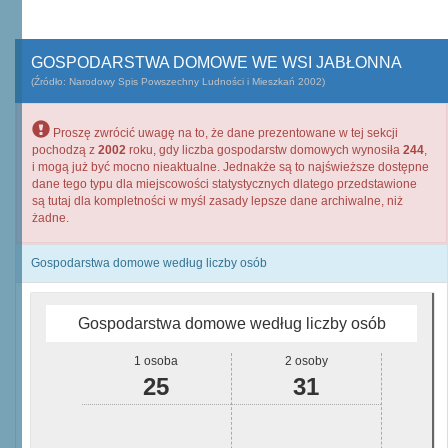
GOSPODARSTWA DOMOWE WE WSI JABŁONNA
(Źródło: Narodowy Spis Powszechny Ludności i Mieszkań 2002)
Proszę zwrócić uwagę na to, że dane prezentowane w tej sekcji
pochodzą z
2002
roku, gdy liczba gospodarstw domowych wynosiła
244
,
i mogą już być mocno nieaktualne. Jednakże są to najświeższe dostępne
dane tego typu dla miejscowości statystycznych dlatego przedstawione
są tutaj dla kompletności w myśl zasady lepsze dane archiwalne, niż
żadne.
Gospodarstwa domowe według liczby osób
Gospodarstwa domowe według liczby osób
1 osoba
2 osoby
25
31