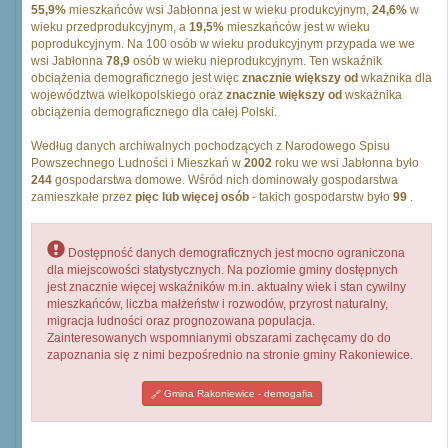
55,9%
mieszkańców wsi Jabłonna jest w wieku produkcyjnym,
24,6%
w
wieku przedprodukcyjnym, a
19,5%
mieszkańców jest w wieku
poprodukcyjnym. Na 100 osób w wieku produkcyjnym przypada we we
wsi Jabłonna
78,9
osób w wieku nieprodukcyjnym. Ten wskaźnik
obciążenia demograficznego jest więc
znacznie większy od
wkażnika dla
województwa wielkopolskiego oraz
znacznie większy od
wskażnika
obciążenia demograficznego dla całej Polski.
Według danych archiwalnych pochodzących z Narodowego Spisu
Powszechnego Ludności i Mieszkań w
2002
roku we wsi Jabłonna było
244
gospodarstwa domowe. Wśród nich dominowały gospodarstwa
zamieszkałe przez
pięc lub więcej osób
- takich gospodarstw było
99
.
Dostępność danych demograficznych jest mocno ograniczona
dla miejscowości statystycznych. Na poziomie gminy dostępnych
jest znacznie więcej wskaźników m.in. aktualny wiek i stan cywilny
mieszkańców, liczba małżeństw i rozwodów, przyrost naturalny,
migracja ludności oraz prognozowana populacja.
Zainteresowanych wspomnianymi obszarami zachęcamy do do
zapoznania się z nimi bezpośrednio na stronie gminy Rakoniewice.
Gmina Rakoniewice - demogafia