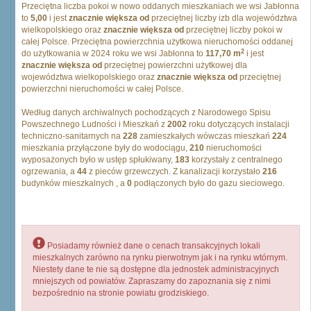
Przeciętna liczba pokoi w nowo oddanych mieszkaniach we wsi Jabłonna
to
5,00
i jest
znacznie większa od
przeciętnej liczby izb dla województwa
wielkopolskiego oraz
znacznie większa od
przeciętnej liczby pokoi w
całej Polsce. Przeciętna powierzchnia użytkowa nieruchomości oddanej
2
do użytkowania w 2024 roku we wsi Jabłonna to
117,70 m
i jest
znacznie większa od
przeciętnej powierzchni użytkowej dla
województwa wielkopolskiego oraz
znacznie większa od
przeciętnej
powierzchni nieruchomości w całej Polsce.
Według danych archiwalnych pochodzących z Narodowego Spisu
Powszechnego Ludności i Mieszkań z
2002
roku dotyczących instalacji
techniczno-sanitarnych na
228
zamieszkałych wówczas mieszkań
224
mieszkania przyłączone były do wodociągu,
210
nieruchomości
wyposażonych było w ustęp spłukiwany,
183
korzystały z centralnego
ogrzewania, a
44
z pieców grzewczych. Z kanalizacji korzystało
216
budynków mieszkalnych , a
0
podłączonych było do gazu sieciowego.
Posiadamy również dane o cenach transakcyjnych lokali
mieszkalnych zarówno na rynku pierwotnym jak i na rynku wtórnym.
Niestety dane te nie są dostępne dla jednostek administracyjnych
mniejszych od powiatów. Zapraszamy do zapoznania się z nimi
bezpośrednio na stronie powiatu grodziskiego.