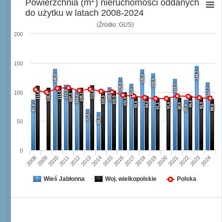
Powierzchnia (m
) nieruchomości oddanych
do użytku w latach 2008-2024
(Źródło: GUS)
200
150
145,7
140,5
140,0
132,5
125,8
123,7
117,7
115,0
113,5
112,6
100
111,8
111,4
108,8
108,3
108,1
107,3
104,8
103,3
102,9
100,5
94,4
93,5
94,0
91,6
92,0
91,1
90,9
88,9
87,4
87,4
71,5
66,3
50
0
2008
2009
2010
2011
2012
2013
2014
2015
2016
2017
2018
2019
2020
2021
2022
2023
2024
Wieś Jabłonna
Woj. wielkopolskie
Polska