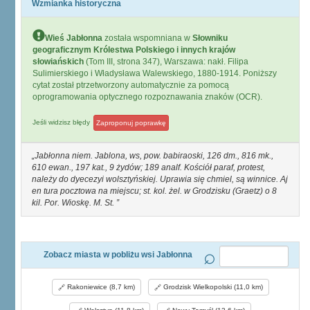
Wzmianka historyczna
Wieś Jabłonna
została wspomniana w
Słowniku
geograficznym Królestwa Polskiego i innych krajów
słowiańskich
(Tom III, strona 347), Warszawa: nakł. Filipa
Sulimierskiego i Władysława Walewskiego, 1880-1914. Poniższy
cytat został ptrzetworzony automatycznie za pomocą
oprogramowania optycznego rozpoznawania znaków (OCR).
Jeśli widzisz błędy
Zaproponuj poprawkę
Jabłonna niem. Jablona, ws, pow. babiraoski, 126 dm., 816 mk.,
610 ewan., 197 kat., 9 żydów; 189 analf. Kościół paraf, protest,
należy do dyecezyi wolsztyńskiej. Uprawia się chmiel, są winnice. Aj
en tura pocztowa na miejscu; st. kol. żel. w Grodzisku (Graetz) o 8
kil. Por. Wioskę. M. St.
Zobacz miasta w pobliżu wsi Jabłonna
Rakoniewice (8,7 km)
Grodzisk Wielkopolski (11,0 km)