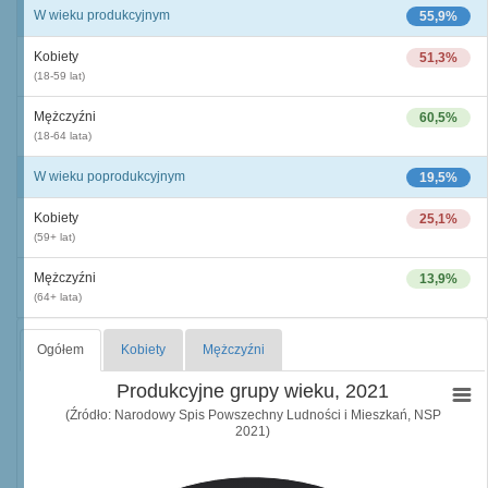
W wieku produkcyjnym
55,9%
Kobiety
51,3%
(18-59 lat)
Mężczyźni
60,5%
(18-64 lata)
W wieku poprodukcyjnym
19,5%
Kobiety
25,1%
(59+ lat)
Mężczyźni
13,9%
(64+ lata)
Ogółem
Kobiety
Mężczyźni
Produkcyjne grupy wieku, 2021
(Źródło: Narodowy Spis Powszechny Ludności i Mieszkań, NSP
2021)