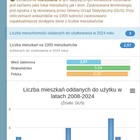
Oznaczenie
mieszkanie
w tym statystycznym kontekście rozumiane
jest zarówno jako lokal mieszkalny jak i dom. Zastosowana terminologia
jest zgodna z tą stosowaną przez Główny Urząd Statystyczny (GUS). Przy
obliczeniach wskaźników na 1000 ludności zastosowano
najaktualniejsze dostępne dane o liczbie mieszkańców.
Liczba nieruchomości oddanych do użytkowania w 2024 roku
3
Liczba mieszkań na 1000 mieszkańców
2,97
(oddanych do użytkowania w 2024 roku)
2,97
Wieś Jabłonna
5,54
Województwo
5,33
Polska
Liczba mieszkań oddanych do użytku w
latach 2008-2024
(Źródło: GUS)
8
6