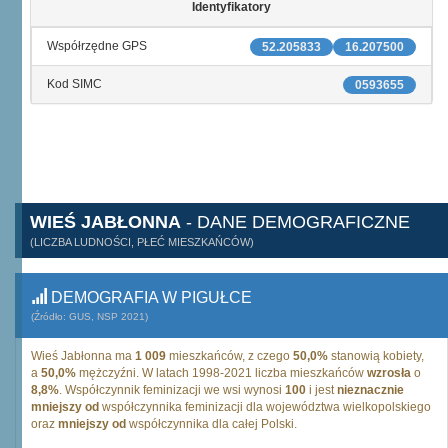
Identyfikatory
Współrzędne GPS
52.205833
16.207500
Kod SIMC
0593655
WIEŚ JABŁONNA
- DANE DEMOGRAFICZNE
(LICZBA LUDNOŚCI, PŁEĆ MIESZKAŃCÓW)
DEMOGRAFIA W PIGUŁCE
(Źródło: GUS, NSP 2021)
Wieś Jabłonna ma
1 009
mieszkańców, z czego
50,0%
stanowią kobiety,
a
50,0%
mężczyźni. W latach 1998-2021 liczba mieszkańców
wzrosła
o
8,8%
. Współczynnik feminizacji we wsi wynosi
100
i jest
nieznacznie
mniejszy od
współczynnika feminizacji dla województwa wielkopolskiego
oraz
mniejszy od
współczynnika dla całej Polski.