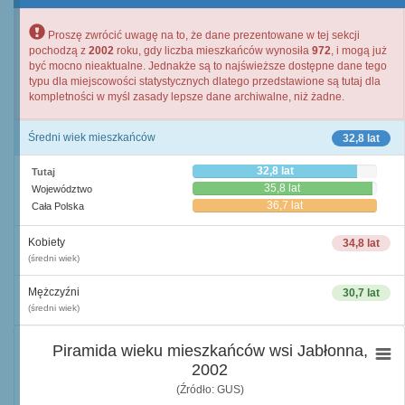
Proszę zwrócić uwagę na to, że dane prezentowane w tej sekcji
pochodzą z
2002
roku, gdy liczba mieszkańców wynosiła
972
, i mogą już
być mocno nieaktualne. Jednakże są to najświeższe dostępne dane tego
typu dla miejscowości statystycznych dlatego przedstawione są tutaj dla
kompletności w myśl zasady lepsze dane archiwalne, niż żadne.
Średni wiek mieszkańców
32,8 lat
32,8 lat
Tutaj
35,8 lat
Województwo
36,7 lat
Cała Polska
Kobiety
34,8 lat
(średni wiek)
Mężczyźni
30,7 lat
(średni wiek)
Piramida wieku mieszkańców wsi Jabłonna,
2002
(Źródło: GUS)