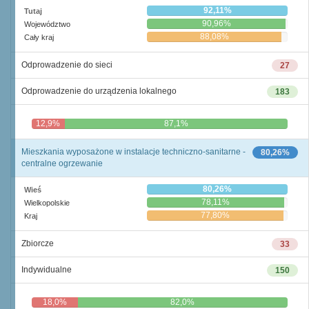
92,11%
Tutaj
90,96%
Województwo
88,08%
Cały kraj
Odprowadzenie do sieci
27
Odprowadzenie do urządzenia lokalnego
183
12,9%
87,1%
Mieszkania wyposażone w instalacje techniczno-sanitarne -
80,26%
centralne ogrzewanie
80,26%
Wieś
78,11%
Wielkopolskie
77,80%
Kraj
Zbiorcze
33
Indywidualne
150
18,0%
82,0%