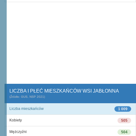
LICZBA I PŁEĆ MIESZKAŃCÓW WSI JABŁONNA
(Źródło: GUS, NSP 2021)
Liczba mieszkańców
1 009
Kobiety
505
Mężczyźni
504