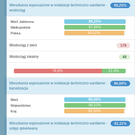
Mieszkania wyposażone w instalacje techniczno-sanitarne -
98,25%
wodociąg
98,25%
Wieś Jabłonna
97,84%
Wielkopolskie
95,62%
Polska
Wodociąg z sieci
176
Wodociąg lokalny
48
78,6%
21,4%
Mieszkania wyposażone w instalacje techniczno-sanitarne -
96,00%
kanalizacja
96,00%
Wieś
96,52%
Województwo
94,20%
Kraj
Mieszkania wyposażone w instalacje techniczno-sanitarne -
92,11%
ustęp spłukiwany