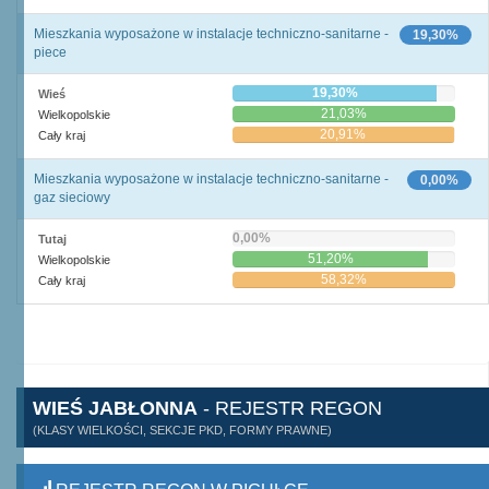
Mieszkania wyposażone w instalacje techniczno-sanitarne -
19,30%
piece
19,30%
Wieś
21,03%
Wielkopolskie
20,91%
Cały kraj
Mieszkania wyposażone w instalacje techniczno-sanitarne -
0,00%
gaz sieciowy
0,00%
Tutaj
51,20%
Wielkopolskie
58,32%
Cały kraj
WIEŚ JABŁONNA
- REJESTR REGON
(KLASY WIELKOŚCI, SEKCJE PKD, FORMY PRAWNE)