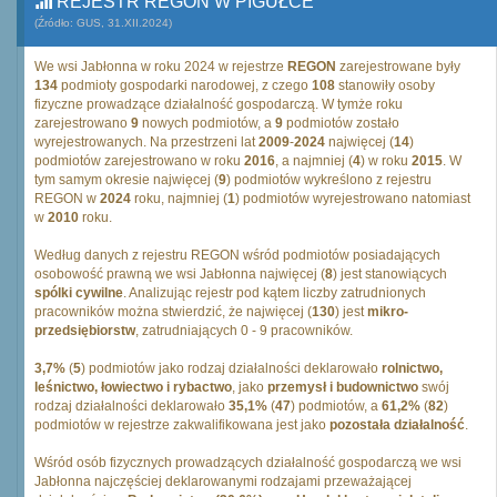
REJESTR REGON W PIGUŁCE
(Źródło: GUS, 31.XII.2024)
We wsi Jabłonna w roku 2024 w rejestrze
REGON
zarejestrowane były
134
podmioty gospodarki narodowej, z czego
108
stanowiły osoby
fizyczne prowadzące działalność gospodarczą. W tymże roku
zarejestrowano
9
nowych podmiotów, a
9
podmiotów zostało
wyrejestrowanych. Na przestrzeni lat
2009
-
2024
najwięcej (
14
)
podmiotów zarejestrowano w roku
2016
, a najmniej (
4
) w roku
2015
. W
tym samym okresie najwięcej (
9
) podmiotów wykreślono z rejestru
REGON w
2024
roku, najmniej (
1
) podmiotów wyrejestrowano natomiast
w
2010
roku.
Według danych z rejestru REGON wśród podmiotów posiadających
osobowość prawną we wsi Jabłonna najwięcej (
8
) jest stanowiących
spólki cywilne
. Analizując rejestr pod kątem liczby zatrudnionych
pracowników można stwierdzić, że najwięcej (
130
) jest
mikro-
przedsiębiorstw
, zatrudniających 0 - 9 pracowników.
3,7%
(
5
) podmiotów jako rodzaj działalności deklarowało
rolnictwo,
leśnictwo, łowiectwo i rybactwo
, jako
przemysł i budownictwo
swój
rodzaj działalności deklarowało
35,1%
(
47
) podmiotów, a
61,2%
(
82
)
podmiotów w rejestrze zakwalifikowana jest jako
pozostała działalność
.
Wśród osób fizycznych prowadzących działalność gospodarczą we wsi
Jabłonna najczęściej deklarowanymi rodzajami przeważającej