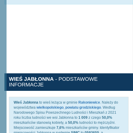
WIEŚ JABŁONNA
- PODSTAWOWE
INFORMACJE
Wieś Jabłonna
to wieś leżąca w gminie
Rakoniewice
. Należy do
województwa
wielkopolskiego
,
powiatu grodziskiego
. Według
Narodowego Spisu Powszechnego Ludności i Mieszkań z 2021
roku liczba ludności we wsi Jabłonna to
1 009
z czego
50,0%
mieszkańców stanowią kobiety, a
50,0%
ludności to mężczyźni.
Miejscowość zamieszkuje
7,6%
mieszkańców gminy. Identyfikator
miejscowości Jabłonna w systemie
SIMC
to
0593655
, a