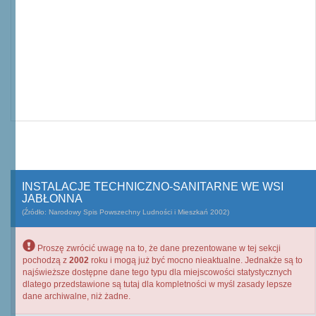
INSTALACJE TECHNICZNO-SANITARNE WE WSI
JABŁONNA
(Źródło: Narodowy Spis Powszechny Ludności i Mieszkań 2002)
Proszę zwrócić uwagę na to, że dane prezentowane w tej sekcji
pochodzą z
2002
roku i mogą już być mocno nieaktualne. Jednakże są to
najświeższe dostępne dane tego typu dla miejscowości statystycznych
dlatego przedstawione są tutaj dla kompletności w myśl zasady lepsze
dane archiwalne, niż żadne.