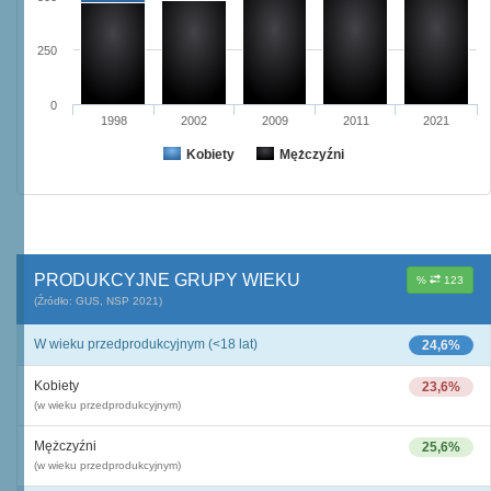
250
0
1998
2002
2009
2011
2021
Kobiety
Mężczyźni
PRODUKCYJNE GRUPY WIEKU
%
123
(Źródło: GUS, NSP 2021)
W wieku przedprodukcyjnym (<18 lat)
24,6%
Kobiety
23,6%
(w wieku przedprodukcyjnym)
Mężczyźni
25,6%
(w wieku przedprodukcyjnym)