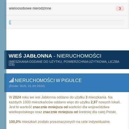
wieloosobowe nierodzinne
3
3
WIEŚ JABŁONNA
- NIERUCHOMOŚCI
(MIESZKANIA ODDANE DO UŻYTKU, POWIERZCHNIA UŻYTKOWA, LICZBA
IZB)
NIERUCHOMOŚCI W PIGUŁCE
(Źródło: GUS, 31.XII.2024)
W
2024
roku we wsi Jabłonna oddano do użytku
3
mieszkania. Na
każdych 1000 mieszkańców oddano więc do użytku
2,97
nowych lokali.
Jest to wartość
znacznie mniejsza od
wartości dla województwa
wielkopolskiego oraz
znacznie mniejsza od
średniej dla całej Polski.
100,0%
mieszkań zostało przeznaczonych na cele indywidualne.