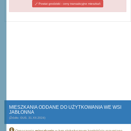
Powiat grodziski - ceny transakcyjne mieszkań
MIESZKANIA ODDANE DO UŻYTKOWANIA WE WSI
JABŁONNA
(Źródło: GUS, 31.XII.2024)