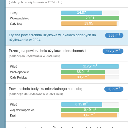
(oddanych do użytkowania w 2024 roku)
14,87
Tutaj
20,91
Województwo
19,95
Cały kraj
2
Łączna powierzchnia użytkowa w lokalach oddanych do
353 m
użytkowania w 2024
2
Przeciętna powierzchnia użytkowa nieruchomości
117,7 m
(oddanej do użytkowania w 2024 roku)
2
117,7 m
Wieś
2
88,9 m
Wielkopolskie
2
89,2 m
Cała Polska
2
Powierzchnia budynku mieszkalnego na osobę
0,35 m
(oddanego do użytkowania w 2024 roku)
2
0,35 m
Wieś
2
0,49 m
woj. wielkopolskie
2
0,47 m
Kraj
2