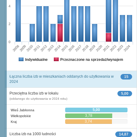
4
2
0
2011
2017
2012
2023
2018
2013
2024
2019
2008
2014
2020
2009
2015
2021
2010
2016
2022
Indywidualne
Przeznaczone na sprzedaż/wynajem
Łączna liczba izb w mieszkaniach oddanych do użytkowania w
15
2024
Przeciętna liczba izb w lokalu
5,00
(oddanego do użytkowania w 2024 roku)
5,00
Wieś Jabłonna
3,78
Wielkopolskie
3,74
Kraj
Liczba izb na 1000 ludności
14,87