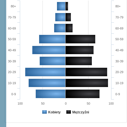
80+
80+
70-79
70-79
60-69
60-69
50-59
50-59
40-49
40-49
30-39
30-39
20-29
20-29
10-19
10-19
0-9
0-9
100
50
0
50
100
Kobiety
Mężczyźni