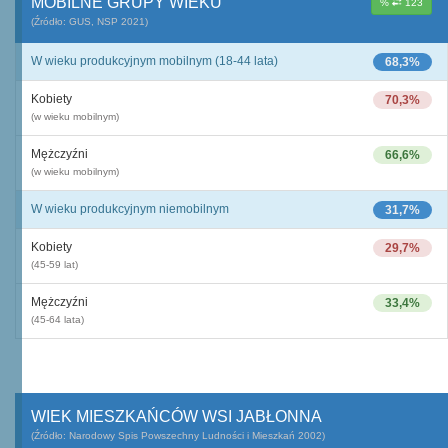
MOBILNE GRUPY WIEKU
%
123
(Źródło: GUS, NSP 2021)
W wieku produkcyjnym mobilnym (18-44 lata)
68,3%
Kobiety
70,3%
(w wieku mobilnym)
Mężczyźni
66,6%
(w wieku mobilnym)
W wieku produkcyjnym niemobilnym
31,7%
Kobiety
29,7%
(45-59 lat)
Mężczyźni
33,4%
(45-64 lata)
WIEK MIESZKAŃCÓW WSI JABŁONNA
(Źródło: Narodowy Spis Powszechny Ludności i Mieszkań 2002)