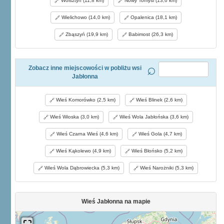
Wolsztyn (11,8 km)
Nowy Tomyśl (13,6 km)
Wielichowo (14,0 km)
Opalenica (18,1 km)
Zbąszyń (19,9 km)
Babimost (26,3 km)
Zobacz inne miejscowości w pobliżu wsi
Jabłonna
Wieś Komorówko (2,5 km)
Wieś Blinek (2,6 km)
Wieś Wioska (3,0 km)
Wieś Wola Jabłońska (3,6 km)
Wieś Czarna Wieś (4,6 km)
Wieś Gola (4,7 km)
Wieś Kąkolewo (4,9 km)
Wieś Błońsko (5,2 km)
Wieś Wola Dąbrowiecka (5,3 km)
Wieś Narożniki (5,3 km)
Wieś Jabłonna na mapie