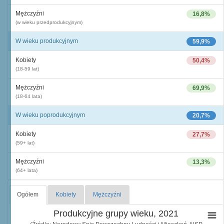
Mężczyźni
16,8%
(w wieku przedprodukcyjnym)
W wieku produkcyjnym
59,9%
Kobiety
50,4%
(18-59 lat)
Mężczyźni
69,9%
(18-64 lata)
W wieku poprodukcyjnym
20,7%
Kobiety
27,7%
(59+ lat)
Mężczyźni
13,3%
(64+ lata)
Ogółem
Kobiety
Mężczyźni
Produkcyjne grupy wieku, 2021