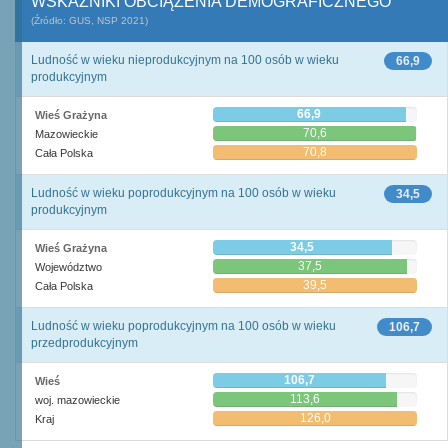
WSKAŹNIKI OBCIĄŻENIA DEMOGRAFICZNEGO
(Źródło: GUS, NSP 2021)
Ludność w wieku nieprodukcyjnym na 100 osób w wieku
66,9
produkcyjnym
66,9
Wieś Grażyna
70,6
Mazowieckie
70,8
Cała Polska
Ludność w wieku poprodukcyjnym na 100 osób w wieku
34,5
produkcyjnym
34,5
Wieś Grażyna
37,5
Województwo
39,5
Cała Polska
Ludność w wieku poprodukcyjnym na 100 osób w wieku
106,7
przedprodukcyjnym
106,7
Wieś
113,6
woj. mazowieckie
126,0
Kraj