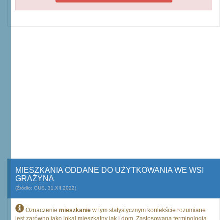
MIESZKANIA ODDANE DO UŻYTKOWANIA WE WSI
GRAŻYNA
(Źródło: GUS, 31.XII.2022)
Oznaczenie
mieszkanie
w tym statystycznym kontekście rozumiane
jest zarówno jako lokal mieszkalny jak i dom. Zastosowana terminologia