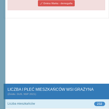
Gmina Warka - demogafia
LICZBA I PŁEĆ MIESZKAŃCÓW WSI GRAŻYNA
(Źródło: GUS, NSP 2021)
Liczba mieszkańców
232