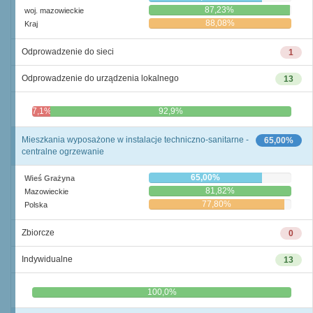
87,23%
woj. mazowieckie
88,08%
Kraj
Odprowadzenie do sieci
1
Odprowadzenie do urządzenia lokalnego
13
7,1%
92,9%
Mieszkania wyposażone w instalacje techniczno-sanitarne -
65,00%
centralne ogrzewanie
65,00%
Wieś Grażyna
81,82%
Mazowieckie
77,80%
Polska
Zbiorcze
0
Indywidualne
13
0,0%
100,0%