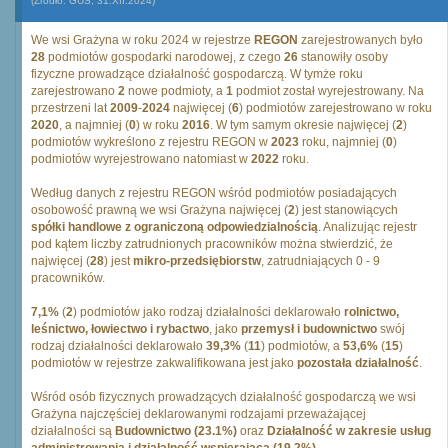
(Źródło: GUS, 31.XII.2024)
We wsi Grażyna w roku 2024 w rejestrze
REGON
zarejestrowanych było
28
podmiotów gospodarki narodowej, z czego
26
stanowiły osoby
fizyczne prowadzące działalność gospodarczą. W tymże roku
zarejestrowano
2
nowe podmioty, a
1
podmiot został wyrejestrowany. Na
przestrzeni lat
2009
-
2024
najwięcej (
6
) podmiotów zarejestrowano w roku
2020
, a najmniej (
0
) w roku
2016
. W tym samym okresie najwięcej (
2
)
podmiotów wykreślono z rejestru REGON w
2023
roku, najmniej (
0
)
podmiotów wyrejestrowano natomiast w
2022
roku.
Według danych z rejestru REGON wśród podmiotów posiadających
osobowość prawną we wsi Grażyna najwięcej (
2
) jest stanowiących
spółki handlowe z ograniczoną odpowiedzialnością
. Analizując rejestr
pod kątem liczby zatrudnionych pracowników można stwierdzić, że
najwięcej (
28
) jest
mikro-przedsiębiorstw
, zatrudniających 0 - 9
pracowników.
7,1%
(
2
) podmiotów jako rodzaj działalności deklarowało
rolnictwo,
leśnictwo, łowiectwo i rybactwo
, jako
przemysł i budownictwo
swój
rodzaj działalności deklarowało
39,3%
(
11
) podmiotów, a
53,6%
(
15
)
podmiotów w rejestrze zakwalifikowana jest jako
pozostała działalność
.
Wśród osób fizycznych prowadzących działalność gospodarczą we wsi
Grażyna najczęściej deklarowanymi rodzajami przeważającej
działalności są
Budownictwo (23.1%)
oraz
Działalność w zakresie usług