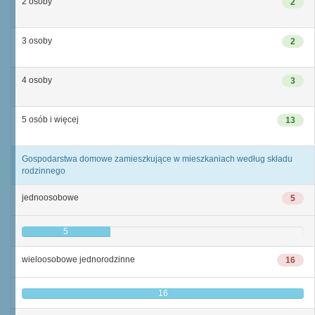
2 osoby
2
3 osoby
2
4 osoby
3
5 osób i więcej
13
Gospodarstwa domowe zamieszkujące w mieszkaniach według składu
rodzinnego
jednoosobowe
5
5
wieloosobowe jednorodzinne
16
16