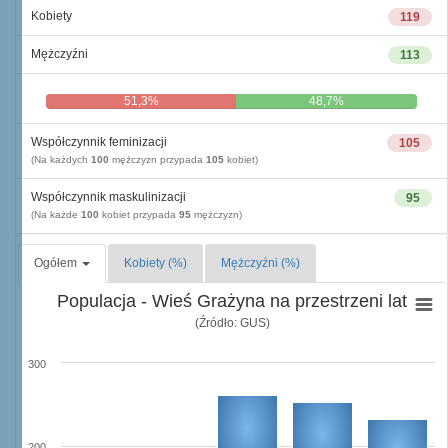
Kobiety
119
Mężczyźni
113
51,3%
48,7%
Współczynnik feminizacji
105
(Na każdych
100
mężczyzn przypada
105
kobiet)
Współczynnik maskulinizacji
95
(Na każde
100
kobiet przypada
95
mężczyzn)
Ogółem
Kobiety (%)
Mężczyźni (%)
Populacja - Wieś Grażyna na przestrzeni lat
(Źródło: GUS)
300
200