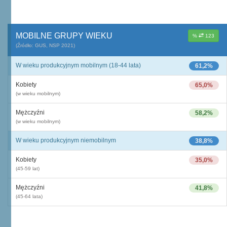
MOBILNE GRUPY WIEKU
%
123
(Źródło: GUS, NSP 2021)
W wieku produkcyjnym mobilnym (18-44 lata)
61,2%
Kobiety
65,0%
(w wieku mobilnym)
Mężczyźni
58,2%
(w wieku mobilnym)
W wieku produkcyjnym niemobilnym
38,8%
Kobiety
35,0%
(45-59 lat)
Mężczyźni
41,8%
(45-64 lata)