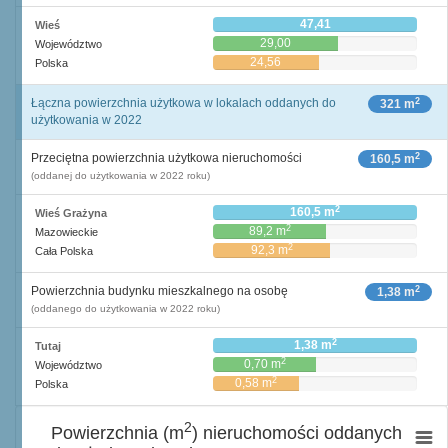
47,41
Wieś
29,00
Województwo
24,56
Polska
2
Łączna powierzchnia użytkowa w lokalach oddanych do
321 m
użytkowania w 2022
2
Przeciętna powierzchnia użytkowa nieruchomości
160,5 m
(oddanej do użytkowania w 2022 roku)
2
160,5 m
Wieś Grażyna
2
89,2 m
Mazowieckie
2
92,3 m
Cała Polska
2
Powierzchnia budynku mieszkalnego na osobę
1,38 m
(oddanego do użytkowania w 2022 roku)
2
1,38 m
Tutaj
2
0,70 m
Województwo
2
0,58 m
Polska
2
Powierzchnia (m
) nieruchomości oddanych