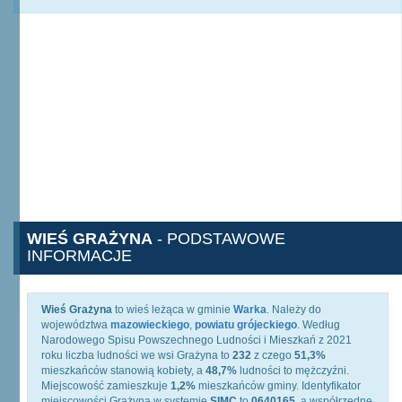
WIEŚ GRAŻYNA
- PODSTAWOWE
INFORMACJE
Wieś Grażyna
to wieś leżąca w gminie
Warka
. Należy do
województwa
mazowieckiego
,
powiatu grójeckiego
. Według
Narodowego Spisu Powszechnego Ludności i Mieszkań z 2021
roku liczba ludności we wsi Grażyna to
232
z czego
51,3%
mieszkańców stanowią kobiety, a
48,7%
ludności to mężczyźni.
Miejscowość zamieszkuje
1,2%
mieszkańców gminy. Identyfikator
miejscowości Grażyna w systemie
SIMC
to
0640165
, a współrzędne