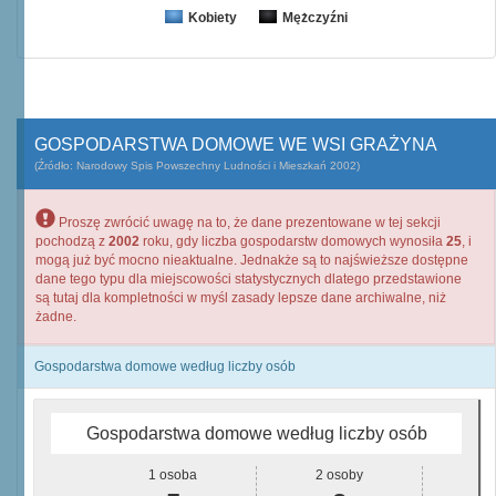
Kobiety
Mężczyźni
GOSPODARSTWA DOMOWE WE WSI GRAŻYNA
(Źródło: Narodowy Spis Powszechny Ludności i Mieszkań 2002)
Proszę zwrócić uwagę na to, że dane prezentowane w tej sekcji
pochodzą z
2002
roku, gdy liczba gospodarstw domowych wynosiła
25
, i
mogą już być mocno nieaktualne. Jednakże są to najświeższe dostępne
dane tego typu dla miejscowości statystycznych dlatego przedstawione
są tutaj dla kompletności w myśl zasady lepsze dane archiwalne, niż
żadne.
Gospodarstwa domowe według liczby osób
Gospodarstwa domowe według liczby osób
1 osoba
2 osoby