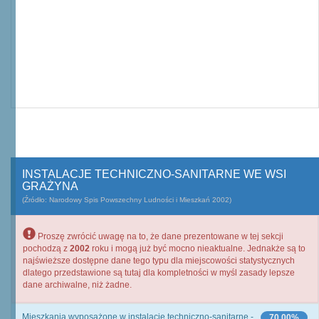
INSTALACJE TECHNICZNO-SANITARNE WE WSI
GRAŻYNA
(Źródło: Narodowy Spis Powszechny Ludności i Mieszkań 2002)
Proszę zwrócić uwagę na to, że dane prezentowane w tej sekcji
pochodzą z
2002
roku i mogą już być mocno nieaktualne. Jednakże są to
najświeższe dostępne dane tego typu dla miejscowości statystycznych
dlatego przedstawione są tutaj dla kompletności w myśl zasady lepsze
dane archiwalne, niż żadne.
Mieszkania wyposażone w instalacje techniczno-sanitarne -
70,00%