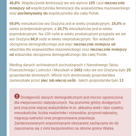
46,8%
. Współczynnik feminizacji we wsi wynosi
105
i jest
nieznacznie
mniejszy od
współczynnika feminizacji dla województwa mazowieckiego
oraz
porównywalny do
współczynnika dla całej Polski.
59,9%
mieszkańców wsi Grażyna jest w wieku produkcyjnym,
19,4%
w
wieku przedprodukcyjnym, a
20,7%
mieszkańców jest w wieku
poprodukcyjnym. Na 100 osób w wieku produkcyjnym przypada we we
wsi Grażyna
66,9
osób w wieku nieprodukcyjnym. Ten wskaźnik
obciążenia demograficznego jest więc
nieznacznie mniejszy od
wkażnika dla województwa mazowieckiego oraz
nieznacznie mniejszy
od
wskażnika obciążenia demograficznego dla całej Polski.
Według danych archiwalnych pochodzących z Narodowego Spisu
Powszechnego Ludności i Mieszkań w
2002
roku we wsi Grażyna było
25
gospodarstw domowych. Wśród nich dominowały gospodarstwa
zamieszkałe przez
pięc lub więcej osób
- takich gospodarstw było
13
.
Dostępność danych demograficznych jest mocno ograniczona
dla miejscowości statystycznych. Na poziomie gminy dostępnych
jest znacznie więcej wskaźników m.in. aktualny wiek i stan cywilny
mieszkańców, liczba małżeństw i rozwodów, przyrost naturalny,
migracja ludności oraz prognozowana populacja.
Zainteresowanych wspomnianymi obszarami zachęcamy do do
zapoznania się z nimi bezpośrednio na stronie gminy Warka.