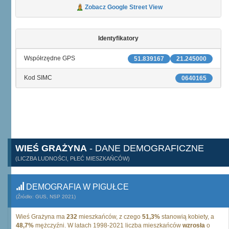
Zobacz Google Street View
Identyfikatory
Współrzędne GPS
51.839167
21.245000
Kod SIMC
0640165
WIEŚ GRAŻYNA
- DANE DEMOGRAFICZNE
(LICZBA LUDNOŚCI, PŁEĆ MIESZKAŃCÓW)
DEMOGRAFIA W PIGUŁCE
(Źródło: GUS, NSP 2021)
Wieś Grażyna ma
232
mieszkańców, z czego
51,3%
stanowią kobiety, a
48,7%
mężczyźni. W latach 1998-2021 liczba mieszkańców
wzrosła
o