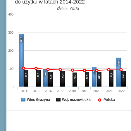
do użytku w latach 2014-2022
(Źródło: GUS)
400
300
292,0
200
160,5
100
112,0
100,0
91,6
91,8
91,2
89,2
84,7
83,9
82,5
82,3
79,1
0
2014
2015
2016
2017
2018
2019
2020
2021
2022
Wieś Grażyna
Woj. mazowieckie
Polska