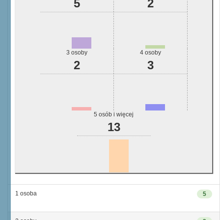
5
2
3 osoby
4 osoby
2
3
5 osób i więcej
13
1 osoba
5