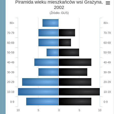
Piramida wieku mieszkańców wsi Grażyna,
2002
(Źródło: GUS)
80+
80+
70-79
70-79
60-69
60-69
50-59
50-59
40-49
40-49
30-39
30-39
20-29
20-29
10-19
10-19
0-9
0-9
10
5
0
5
10