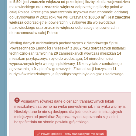
to
5,50
i jest
znacznie większa od
przeciętnej liczby izb dla województwa
mazowieckiego oraz
znacznie większa od
przeciętnej liczby pokoi w
całej Polsce. Przeciętna powierzchnia użytkowa nieruchomości oddanej
2
do użytkowania w 2022 roku we wsi Grażyna to
160,50 m
i jest
znacznie
większa od
przeciętnej powierzchni użytkowej dla województwa
mazowieckiego oraz
znacznie większa od
przeciętnej powierzchni
nieruchomości w całej Polsce.
Według danych archiwalnych pochodzących z Narodowego Spisu
Powszechnego Ludności i Mieszkań z
2002
roku dotyczących instalacji
techniczno-sanitarnych na
20
zamieszkałych wówczas mieszkań
14
mieszkań przyłączonych było do wodociągu,
14
nieruchomości
wyposażonych było w ustęp spłukiwany,
13
korzystało z centralnego
ogrzewania, a
0
z pieców grzewczych. Z kanalizacji korzystało
11
budynków mieszkalnych , a
0
podłączonych było do gazu sieciowego.
Posiadamy również dane o cenach transakcyjnych lokali
mieszkalnych zarówno na rynku pierwotnym jak i na rynku wtórnym.
Niestety dane te nie są dostępne dla jednostek administracyjnych
mniejszych od powiatów. Zapraszamy do zapoznania się z nimi
bezpośrednio na stronie powiatu grójeckiego.
Powiat grójecki - ceny transakcyjne mieszkań