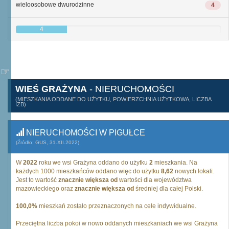
wieloosobowe dwurodzinne
4
4
WIEŚ GRAŻYNA
- NIERUCHOMOŚCI
(MIESZKANIA ODDANE DO UŻYTKU, POWIERZCHNIA UŻYTKOWA, LICZBA
IZB)
NIERUCHOMOŚCI W PIGUŁCE
(Źródło: GUS, 31.XII.2022)
W
2022
roku we wsi Grażyna oddano do użytku
2
mieszkania. Na
każdych 1000 mieszkańców oddano więc do użytku
8,62
nowych lokali.
Jest to wartość
znacznie większa od
wartości dla województwa
mazowieckiego oraz
znacznie większa od
średniej dla całej Polski.
100,0%
mieszkań zostało przeznaczonych na cele indywidualne.
Przeciętna liczba pokoi w nowo oddanych mieszkaniach we wsi Grażyna