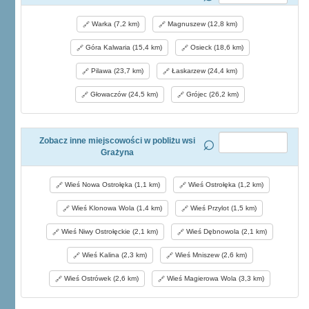
Warka (7,2 km)
Magnuszew (12,8 km)
Góra Kalwaria (15,4 km)
Osieck (18,6 km)
Pilawa (23,7 km)
Łaskarzew (24,4 km)
Głowaczów (24,5 km)
Grójec (26,2 km)
Zobacz inne miejscowości w pobliżu wsi
Grażyna
Wieś Nowa Ostrołęka (1,1 km)
Wieś Ostrołęka (1,2 km)
Wieś Klonowa Wola (1,4 km)
Wieś Przylot (1,5 km)
Wieś Niwy Ostrołęckie (2,1 km)
Wieś Dębnowola (2,1 km)
Wieś Kalina (2,3 km)
Wieś Mniszew (2,6 km)
Wieś Ostrówek (2,6 km)
Wieś Magierowa Wola (3,3 km)