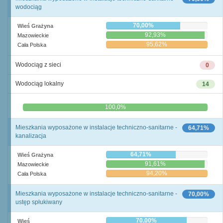
wodociąg
70,00%
Wieś Grażyna
92,93%
Mazowieckie
95,62%
Cała Polska
Wodociąg z sieci
0
Wodociąg lokalny
14
0,0%
100,0%
Mieszkania wyposażone w instalacje techniczno-sanitarne -
64,71%
kanalizacja
64,71%
Wieś Grażyna
91,61%
Mazowieckie
94,20%
Cała Polska
Mieszkania wyposażone w instalacje techniczno-sanitarne -
70,00%
ustęp spłukiwany
70,00%
Wieś