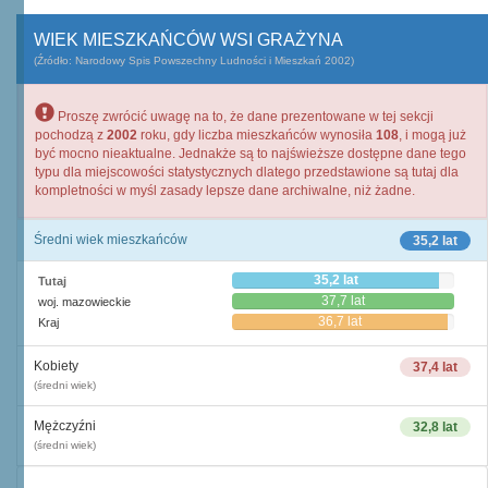
WIEK MIESZKAŃCÓW WSI GRAŻYNA
(Źródło: Narodowy Spis Powszechny Ludności i Mieszkań 2002)
Proszę zwrócić uwagę na to, że dane prezentowane w tej sekcji
pochodzą z
2002
roku, gdy liczba mieszkańców wynosiła
108
, i mogą już
być mocno nieaktualne. Jednakże są to najświeższe dostępne dane tego
typu dla miejscowości statystycznych dlatego przedstawione są tutaj dla
kompletności w myśl zasady lepsze dane archiwalne, niż żadne.
Średni wiek mieszkańców
35,2 lat
35,2 lat
Tutaj
37,7 lat
woj. mazowieckie
36,7 lat
Kraj
Kobiety
37,4 lat
(średni wiek)
Mężczyźni
32,8 lat
(średni wiek)