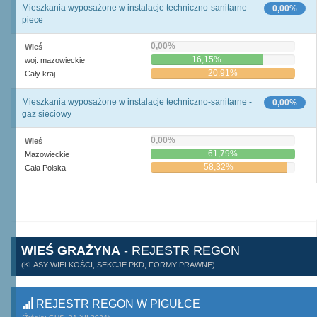
Mieszkania wyposażone w instalacje techniczno-sanitarne -
0,00%
piece
0,00%
Wieś
16,15%
woj. mazowieckie
20,91%
Cały kraj
Mieszkania wyposażone w instalacje techniczno-sanitarne -
0,00%
gaz sieciowy
0,00%
Wieś
61,79%
Mazowieckie
58,32%
Cała Polska
WIEŚ GRAŻYNA
- REJESTR REGON
(KLASY WIELKOŚCI, SEKCJE PKD, FORMY PRAWNE)
REJESTR REGON W PIGUŁCE