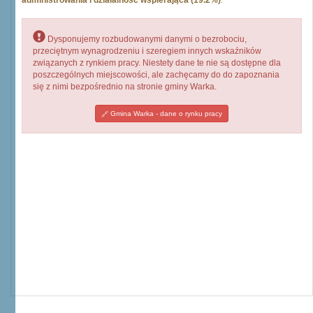
administrowania i działalność wspierająca (19.2%)
.
Dysponujemy rozbudowanymi danymi o bezrobociu,
przeciętnym wynagrodzeniu i szeregiem innych wskaźników
związanych z rynkiem pracy. Niestety dane te nie są dostępne dla
poszczególnych miejscowości, ale zachęcamy do do zapoznania
się z nimi bezpośrednio na stronie gminy Warka.
Gmina Warka - dane o rynku pracy