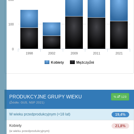
100
0
1998
2002
2009
2011
2021
Kobiety
Mężczyźni
PRODUKCYJNE GRUPY WIEKU
%
123
(Źródło: GUS, NSP 2021)
W wieku przedprodukcyjnym (<18 lat)
19,4%
Kobiety
21,8%
(w wieku przedprodukcyjnym)