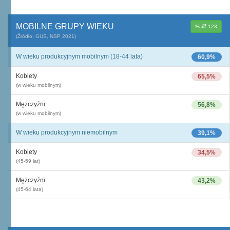
MOBILNE GRUPY WIEKU
%
123
(Źródło: GUS, NSP 2021)
W wieku produkcyjnym mobilnym (18-44 lata)
60,9%
Kobiety
65,5%
(w wieku mobilnym)
Mężczyźni
56,8%
(w wieku mobilnym)
W wieku produkcyjnym niemobilnym
39,1%
Kobiety
34,5%
(45-59 lat)
Mężczyźni
43,2%
(45-64 lata)