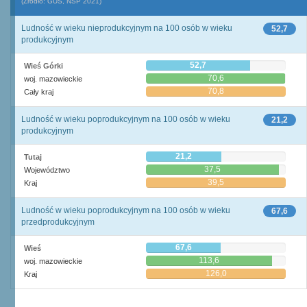
(Źródło: GUS, NSP 2021)
Ludność w wieku nieprodukcyjnym na 100 osób w wieku
52,7
produkcyjnym
52,7
Wieś Górki
70,6
woj. mazowieckie
70,8
Cały kraj
Ludność w wieku poprodukcyjnym na 100 osób w wieku
21,2
produkcyjnym
21,2
Tutaj
37,5
Województwo
39,5
Kraj
Ludność w wieku poprodukcyjnym na 100 osób w wieku
67,6
przedprodukcyjnym
67,6
Wieś
113,6
woj. mazowieckie
126,0
Kraj