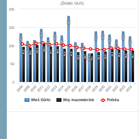
(Źródło: GUS)
200
182,5
150
146,0
141,6
139,2
140,0
138,4
134,6
130,8
128,1
126,0
123,3
117,8
115,7
113,3
100
110,2
108,1
106,1
102,3
98,9
97,7
97,2
95,6
91,6
91,8
91,2
89,2
86,6
86,7
84,7
83,9
82,5
82,3
79,3
79,1
50
0
2008
2009
2010
2011
2012
2013
2014
2015
2016
2017
2018
2019
2020
2021
2022
2023
2024
Wieś Górki
Woj. mazowieckie
Polska