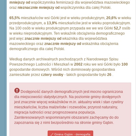
mniejszy od
współczynnika feminizacji dla województwa mazowieckiego
oraz
nieznacznie mniejszy od
współczynnika dla całej Polski.
65,5%
mieszkańców wsi Górki jest w wieku produkcyjnym,
20,6%
w wieku
przedprodukcyjnym, a
13,9%
mieszkańców jest w wieku poprodukcyjnym.
Na 100 osób w wieku produkcyjnym przypada we we wsi Górki
52,7
osób
w wieku nieprodukcyjnym. Ten wskaźnik obciążenia demograficznego
jest więc
znacznie mniejszy od
wkażnika dla województwa
mazowieckiego oraz
znacznie mniejszy od
wskażnika obciążenia
demograficznego dla całej Polski.
Według danych archiwalnych pochodzących z Narodowego Spisu
Powszechnego Ludności i Mieszkań w
2002
roku we wsi Górki było
100
gospodarstw domowych. Wśród nich dominowały gospodarstwa
zamieszkałe przez
cztery osoby
- takich gospodarstw było
26
.
Dostępność danych demograficznych jest mocno ograniczona
dla miejscowości statystycznych. Na poziomie gminy dostępnych
jest znacznie więcej wskaźników m.in. aktualny wiek i stan cywilny
mieszkańców, liczba małżeństw i rozwodów, przyrost naturalny,
migracja ludności oraz prognozowana populacja.
Zainteresowanych wspomnianymi obszarami zachęcamy do do
zapoznania się z nimi bezpośrednio na stronie gminy Gąbin.
Gmina Gąbin - demogafia