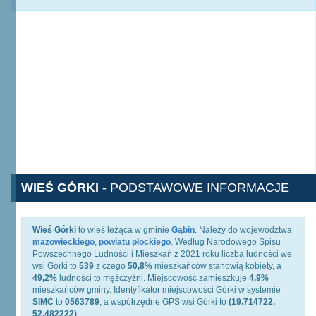
WIEŚ GÓRKI
- PODSTAWOWE INFORMACJE
Wieś Górki
to wieś leżąca w gminie
Gąbin
. Należy do województwa
mazowieckiego
,
powiatu płockiego
. Według Narodowego Spisu
Powszechnego Ludności i Mieszkań z 2021 roku liczba ludności we
wsi Górki to
539
z czego
50,8%
mieszkańców stanowią kobiety, a
49,2%
ludności to mężczyźni. Miejscowość zamieszkuje
4,9%
mieszkańców gminy. Identyfikator miejscowości Górki w systemie
SIMC
to
0563789
, a współrzędne GPS wsi Górki to
(19.714722,
52.482222)
.