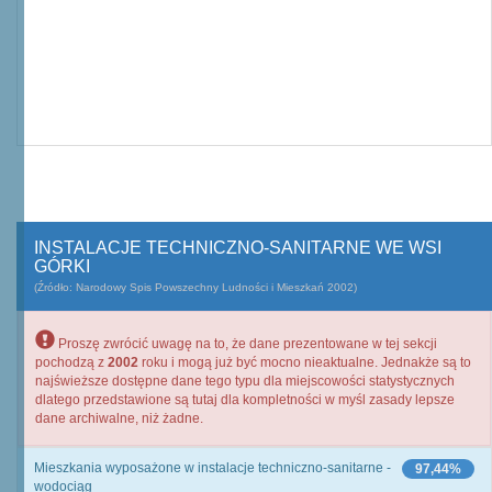
INSTALACJE TECHNICZNO-SANITARNE WE WSI
GÓRKI
(Źródło: Narodowy Spis Powszechny Ludności i Mieszkań 2002)
Proszę zwrócić uwagę na to, że dane prezentowane w tej sekcji
pochodzą z
2002
roku i mogą już być mocno nieaktualne. Jednakże są to
najświeższe dostępne dane tego typu dla miejscowości statystycznych
dlatego przedstawione są tutaj dla kompletności w myśl zasady lepsze
dane archiwalne, niż żadne.
Mieszkania wyposażone w instalacje techniczno-sanitarne -
97,44%
wodociąg