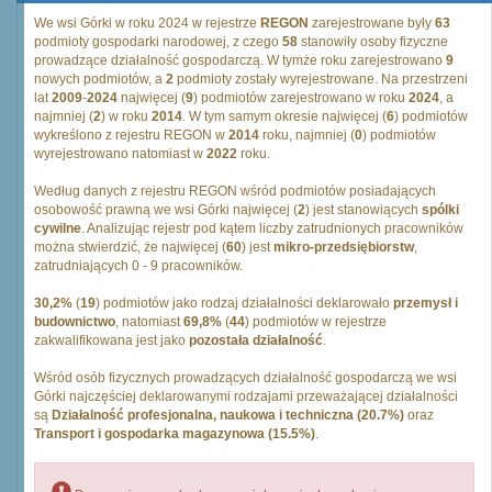
We wsi Górki w roku 2024 w rejestrze
REGON
zarejestrowane były
63
podmioty gospodarki narodowej, z czego
58
stanowiły osoby fizyczne
prowadzące działalność gospodarczą. W tymże roku zarejestrowano
9
nowych podmiotów, a
2
podmioty zostały wyrejestrowane. Na przestrzeni
lat
2009
-
2024
najwięcej (
9
) podmiotów zarejestrowano w roku
2024
, a
najmniej (
2
) w roku
2014
. W tym samym okresie najwięcej (
6
) podmiotów
wykreślono z rejestru REGON w
2014
roku, najmniej (
0
) podmiotów
wyrejestrowano natomiast w
2022
roku.
Według danych z rejestru REGON wśród podmiotów posiadających
osobowość prawną we wsi Górki najwięcej (
2
) jest stanowiących
spólki
cywilne
. Analizując rejestr pod kątem liczby zatrudnionych pracowników
można stwierdzić, że najwięcej (
60
) jest
mikro-przedsiębiorstw
,
zatrudniających 0 - 9 pracowników.
30,2%
(
19
) podmiotów jako rodzaj działalności deklarowało
przemysł i
budownictwo
, natomiast
69,8%
(
44
) podmiotów w rejestrze
zakwalifikowana jest jako
pozostała działalność
.
Wśród osób fizycznych prowadzących działalność gospodarczą we wsi
Górki najczęściej deklarowanymi rodzajami przeważającej działalności
są
Działalność profesjonalna, naukowa i techniczna (20.7%)
oraz
Transport i gospodarka magazynowa (15.5%)
.