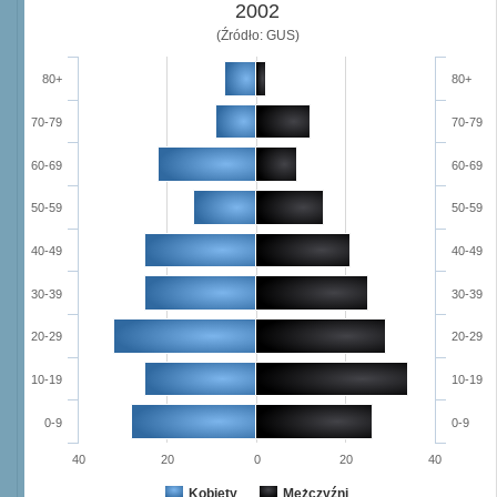
2002
(Źródło: GUS)
80+
80+
70-79
70-79
60-69
60-69
50-59
50-59
40-49
40-49
30-39
30-39
20-29
20-29
10-19
10-19
0-9
0-9
40
20
0
20
40
Kobiety
Mężczyźni