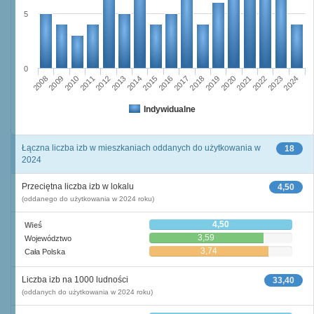
5
0
2023
2018
2008
2013
2020
2010
2015
2022
2012
2017
2024
2014
2019
2009
2016
2021
2011
Indywidualne
Łączna liczba izb w mieszkaniach oddanych do użytkowania w
18
2024
Przeciętna liczba izb w lokalu
4,50
(oddanego do użytkowania w 2024 roku)
4,50
Wieś
3,59
Województwo
3,74
Cała Polska
Liczba izb na 1000 ludności
33,40
(oddanych do użytkowania w 2024 roku)