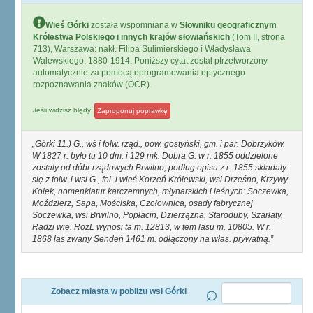
Wieś Górki
została wspomniana w
Słowniku geograficznym
Królestwa Polskiego i innych krajów słowiańskich
(Tom II, strona
713), Warszawa: nakł. Filipa Sulimierskiego i Władysława
Walewskiego, 1880-1914. Poniższy cytat został ptrzetworzony
automatycznie za pomocą oprogramowania optycznego
rozpoznawania znaków (OCR).
Jeśli widzisz błędy
Zaproponuj poprawkę
Górki 11.) G., wś i folw. rząd., pow. gostyński, gm. i par. Dobrzyków.
W 1827 r. było tu 10 dm. i 129 mk. Dobra G. w r. 1855 oddzielone
zostały od dóbr rządowych Brwilno; podług opisu z r. 1855 składały
się z folw. i wsi G., fol. i wieś Korzeń Królewski, wsi Drześno, Krzywy
Kołek, nomenklatur karczemnych, młynarskich i leśnych: Soczewka,
Moździerz, Sapa, Mościska, Czołownica, osady fabrycznej
Soczewka, wsi Brwilno, Popłacin, Dzierzązna, Staroduby, Szarłaty,
Radzi wie. RozL wynosi ta m. 12813, w tem lasu m. 10805. W r.
1868 las zwany Sendeń 1461 m. odłączony na włas. prywatną.
Zobacz miasta w pobliżu wsi Górki