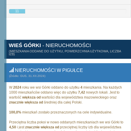
11
WIEŚ GÓRKI
- NIERUCHOMOŚCI
(MIESZKANIA ODDANE DO UŻYTKU, POWIERZCHNIA UŻYTKOWA, LICZBA
IZB)
NIERUCHOMOŚCI W PIGUŁCE
(Źródło: GUS, 31.XII.2024)
W
2024
roku we wsi Górki oddano do użytku
4
mieszkania. Na każdych
1000 mieszkańców oddano więc do użytku
7,42
nowych lokali. Jest to
wartość
większa od
wartości dla województwa mazowieckiego oraz
znacznie większa od
średniej dla całej Polski.
100,0%
mieszkań zostało przeznaczonych na cele indywidualne.
Przeciętna liczba pokoi w nowo oddanych mieszkaniach we wsi Górki to
4,50
i jest
znacznie większa od
przeciętnej liczby izb dla województwa