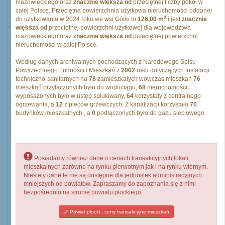
mazowieckiego oraz
znacznie większa od
przeciętnej liczby pokoi w
całej Polsce. Przeciętna powierzchnia użytkowa nieruchomości oddanej
2
do użytkowania w 2024 roku we wsi Górki to
126,00 m
i jest
znacznie
większa od
przeciętnej powierzchni użytkowej dla województwa
mazowieckiego oraz
znacznie większa od
przeciętnej powierzchni
nieruchomości w całej Polsce.
Według danych archiwalnych pochodzących z Narodowego Spisu
Powszechnego Ludności i Mieszkań z
2002
roku dotyczących instalacji
techniczno-sanitarnych na
78
zamieszkałych wówczas mieszkań
76
mieszkań przyłączonych było do wodociągu,
68
nieruchomości
wyposażonych było w ustęp spłukiwany,
64
korzystały z centralnego
ogrzewania, a
12
z pieców grzewczych. Z kanalizacji korzystało
70
budynków mieszkalnych , a
0
podłączonych było do gazu sieciowego.
Posiadamy również dane o cenach transakcyjnych lokali
mieszkalnych zarówno na rynku pierwotnym jak i na rynku wtórnym.
Niestety dane te nie są dostępne dla jednostek administracyjnych
mniejszych od powiatów. Zapraszamy do zapoznania się z nimi
bezpośrednio na stronie powiatu płockiego.
Powiat płocki - ceny transakcyjne mieszkań