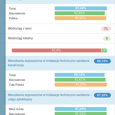
97,44%
Tutaj
92,93%
Mazowieckie
95,62%
Polska
Wodociąg z sieci
71
Wodociąg lokalny
5
93,4%
6,6%
Mieszkania wyposażone w instalacje techniczno-sanitarne -
89,74%
kanalizacja
89,74%
Tutaj
91,61%
Mazowieckie
94,20%
Cała Polska
Mieszkania wyposażone w instalacje techniczno-sanitarne -
87,18%
ustęp spłukiwany
87,18%
Wieś Górki
87,23%
Mazowieckie