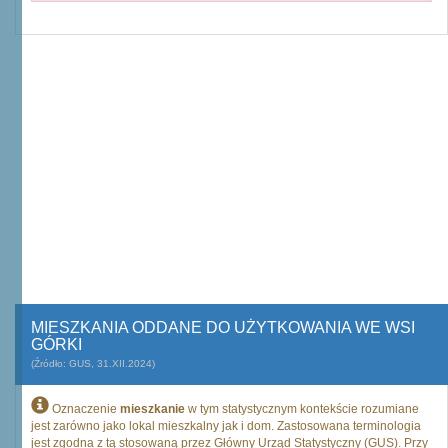
MIESZKANIA ODDANE DO UŻYTKOWANIA WE WSI
GÓRKI
(Źródło: GUS, 31.XII.2024)
Oznaczenie
mieszkanie
w tym statystycznym kontekście rozumiane
jest zarówno jako lokal mieszkalny jak i dom. Zastosowana terminologia
jest zgodna z tą stosowaną przez Główny Urząd Statystyczny (GUS). Przy