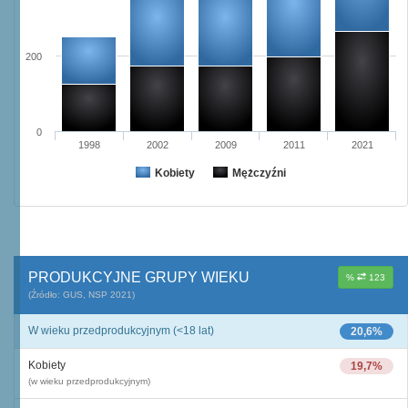
200
0
1998
2002
2009
2011
2021
Kobiety
Mężczyźni
PRODUKCYJNE GRUPY WIEKU
%
123
(Źródło: GUS, NSP 2021)
W wieku przedprodukcyjnym (<18 lat)
20,6%
Kobiety
19,7%
(w wieku przedprodukcyjnym)