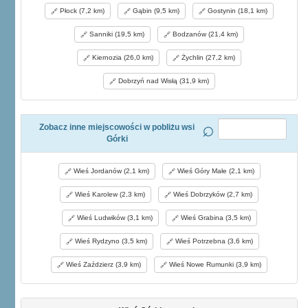
Płock (7,2 km)
Gąbin (9,5 km)
Gostynin (18,1 km)
Sanniki (19,5 km)
Bodzanów (21,4 km)
Kiernozia (26,0 km)
Żychlin (27,2 km)
Dobrzyń nad Wisłą (31,9 km)
Zobacz inne miejscowości w pobliżu wsi
Górki
Wieś Jordanów (2,1 km)
Wieś Góry Małe (2,1 km)
Wieś Karolew (2,3 km)
Wieś Dobrzyków (2,7 km)
Wieś Ludwików (3,1 km)
Wieś Grabina (3,5 km)
Wieś Rydzyno (3,5 km)
Wieś Potrzebna (3,6 km)
Wieś Zaździerz (3,9 km)
Wieś Nowe Rumunki (3,9 km)