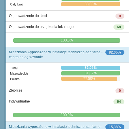
88,08%
Cały kraj
Odprowadzenie do sieci
0
Odprowadzenie do urządzenia lokalnego
68
0,0%
100,0%
Mieszkania wyposażone w instalacje techniczno-sanitarne -
82,05%
centralne ogrzewanie
82,05%
Tutaj
81,82%
Mazowieckie
77,80%
Polska
Zbiorcze
0
Indywidualne
64
0,0%
100,0%
Mieszkania wyposażone w instalacje techniczno-sanitarne -
15,38%