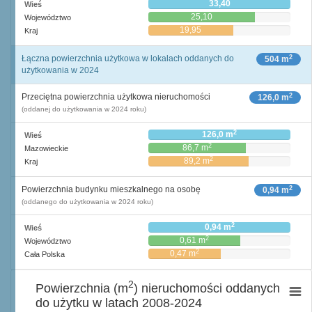
33,40
Wieś
25,10
Województwo
19,95
Kraj
2
Łączna powierzchnia użytkowa w lokalach oddanych do
504 m
użytkowania w 2024
2
Przeciętna powierzchnia użytkowa nieruchomości
126,0 m
(oddanej do użytkowania w 2024 roku)
2
126,0 m
Wieś
2
86,7 m
Mazowieckie
2
89,2 m
Kraj
2
Powierzchnia budynku mieszkalnego na osobę
0,94 m
(oddanego do użytkowania w 2024 roku)
2
0,94 m
Wieś
2
0,61 m
Województwo
2
0,47 m
Cała Polska
2
Powierzchnia (m
) nieruchomości oddanych
do użytku w latach 2008-2024