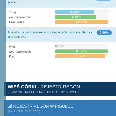
piece
15,38%
Tutaj
16,15%
woj. mazowieckie
20,91%
Cała Polska
Mieszkania wyposażone w instalacje techniczno-sanitarne -
0,00%
gaz sieciowy
0,00%
Wieś
61,79%
woj. mazowieckie
58,32%
Kraj
WIEŚ GÓRKI
- REJESTR REGON
(KLASY WIELKOŚCI, SEKCJE PKD, FORMY PRAWNE)
REJESTR REGON W PIGUŁCE
(Źródło: GUS, 31.XII.2024)