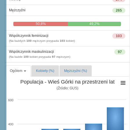
Mężczyźni
265
50,8%
49,2%
Współczynnik feminizacji
103
(Na każdych
100
mężczyzn przypada
103
kobiet)
Współczynnik maskulinizacji
97
(Na każde
100
kobiet przypada
97
mężczyzn)
Ogółem
Kobiety (%)
Mężczyźni (%)
Populacja - Wieś Górki na przestrzeni lat
(Źródło: GUS)
600
400