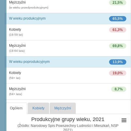
Mężczyźni
21,5%
(w wieku przedprodukcyjnym)
W wieku produkcyjnym
65,5%
Kobiety
61,3%
(18-59 lat)
Mężczyźni
69,8%
(18-64 lata)
W wieku poprodukcyjnym
13,9%
Kobiety
19,0%
(59+ lat)
Mężczyźni
8,7%
(64+ lata)
Ogółem
Kobiety
Mężczyźni
Produkcyjne grupy wieku, 2021
(Źródło: Narodowy Spis Powszechny Ludności i Mieszkań, NSP
2021)