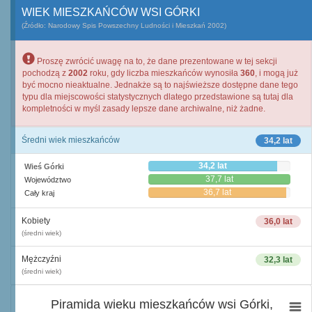
WIEK MIESZKAŃCÓW WSI GÓRKI
(Źródło: Narodowy Spis Powszechny Ludności i Mieszkań 2002)
Proszę zwrócić uwagę na to, że dane prezentowane w tej sekcji
pochodzą z
2002
roku, gdy liczba mieszkańców wynosiła
360
, i mogą już
być mocno nieaktualne. Jednakże są to najświeższe dostępne dane tego
typu dla miejscowości statystycznych dlatego przedstawione są tutaj dla
kompletności w myśl zasady lepsze dane archiwalne, niż żadne.
Średni wiek mieszkańców
34,2 lat
34,2 lat
Wieś Górki
37,7 lat
Województwo
36,7 lat
Cały kraj
Kobiety
36,0 lat
(średni wiek)
Mężczyźni
32,3 lat
(średni wiek)
Piramida wieku mieszkańców wsi Górki,