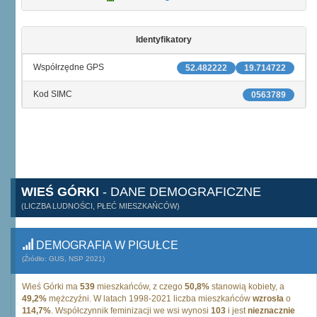
Identyfikatory
Współrzędne GPS
52.482222
19.714722
Kod SIMC
0563789
WIEŚ GÓRKI
- DANE DEMOGRAFICZNE
(LICZBA LUDNOŚCI, PŁEĆ MIESZKAŃCÓW)
DEMOGRAFIA W PIGUŁCE
(Źródło: GUS, NSP 2021)
Wieś Górki ma
539
mieszkańców, z czego
50,8%
stanowią kobiety, a
49,2%
mężczyźni. W latach 1998-2021 liczba mieszkańców
wzrosła
o
114,7%
. Współczynnik feminizacji we wsi wynosi
103
i jest
nieznacznie