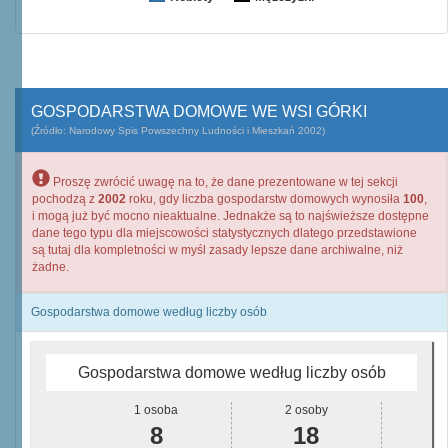
GOSPODARSTWA DOMOWE WE WSI GÓRKI
(Źródło: Narodowy Spis Powszechny Ludności i Mieszkań 2002)
Proszę zwrócić uwagę na to, że dane prezentowane w tej sekcji
pochodzą z
2002
roku, gdy liczba gospodarstw domowych wynosiła
100
,
i mogą już być mocno nieaktualne. Jednakże są to najświeższe dostępne
dane tego typu dla miejscowości statystycznych dlatego przedstawione
są tutaj dla kompletności w myśl zasady lepsze dane archiwalne, niż
żadne.
Gospodarstwa domowe według liczby osób
Gospodarstwa domowe według liczby osób
1 osoba
2 osoby
8
18