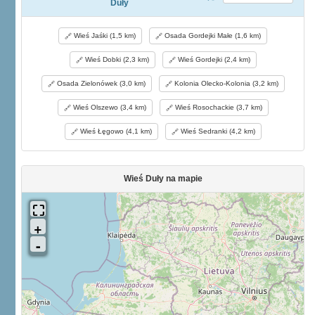
Duły
Wieś Jaśki (1,5 km)
Osada Gordejki Małe (1,6 km)
Wieś Dobki (2,3 km)
Wieś Gordejki (2,4 km)
Osada Zielonówek (3,0 km)
Kolonia Olecko-Kolonia (3,2 km)
Wieś Olszewo (3,4 km)
Wieś Rosochackie (3,7 km)
Wieś Łęgowo (4,1 km)
Wieś Sedranki (4,2 km)
Wieś Duły na mapie