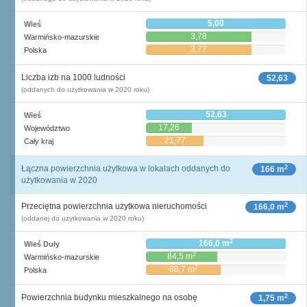
5,00
Wieś
3,78
Warmińsko-mazurskie
3,77
Polska
Liczba izb na 1000 ludności
52,63
(oddanych do użytkowania w 2020 roku)
52,63
Wieś
17,26
Województwo
21,77
Cały kraj
2
Łączna powierzchnia użytkowa w lokalach oddanych do
166 m
użytkowania w 2020
2
Przeciętna powierzchnia użytkowa nieruchomości
166,0 m
(oddanej do użytkowania w 2020 roku)
2
166,0 m
Wieś Duły
2
84,5 m
Warmińsko-mazurskie
2
88,7 m
Polska
2
Powierzchnia budynku mieszkalnego na osobę
1,75 m