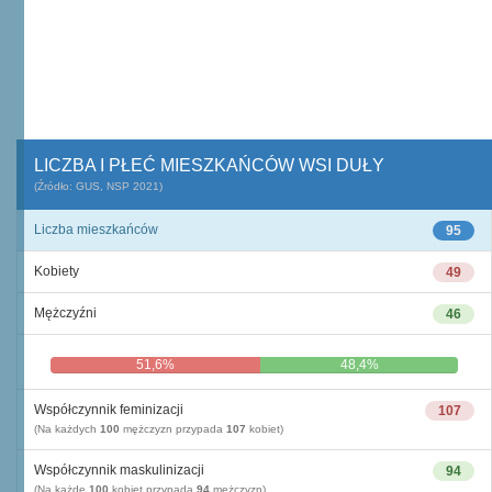
LICZBA I PŁEĆ MIESZKAŃCÓW WSI DUŁY
(Źródło: GUS, NSP 2021)
Liczba mieszkańców
95
Kobiety
49
Mężczyźni
46
51,6%
48,4%
Współczynnik feminizacji
107
(Na każdych
100
mężczyzn przypada
107
kobiet)
Współczynnik maskulinizacji
94
(Na każde
100
kobiet przypada
94
mężczyzn)