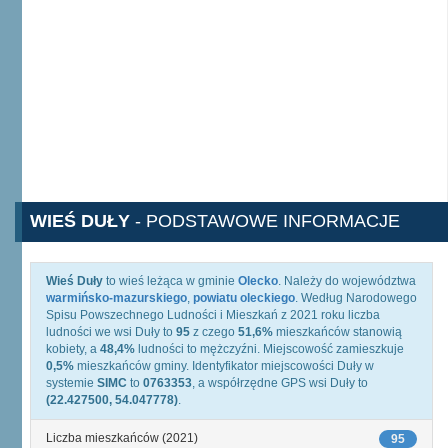
WIEŚ DUŁY
- PODSTAWOWE INFORMACJE
Wieś Duły
to wieś leżąca w gminie
Olecko
. Należy do województwa
warmińsko-mazurskiego
,
powiatu oleckiego
. Według Narodowego
Spisu Powszechnego Ludności i Mieszkań z 2021 roku liczba
ludności we wsi Duły to
95
z czego
51,6%
mieszkańców stanowią
kobiety, a
48,4%
ludności to mężczyźni. Miejscowość zamieszkuje
0,5%
mieszkańców gminy. Identyfikator miejscowości Duły w
systemie
SIMC
to
0763353
, a współrzędne GPS wsi Duły to
(22.427500, 54.047778)
.
Liczba mieszkańców (2021)
95