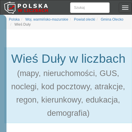
Pok
naw
Polska
Woj. warmińsko-mazurskie
Powiat olecki
Gmina Olecko
Wieś Duły
Wieś Duły w liczbach
(mapy, nieruchomości, GUS,
noclegi, kod pocztowy, atrakcje,
regon, kierunkowy, edukacja,
demografia)