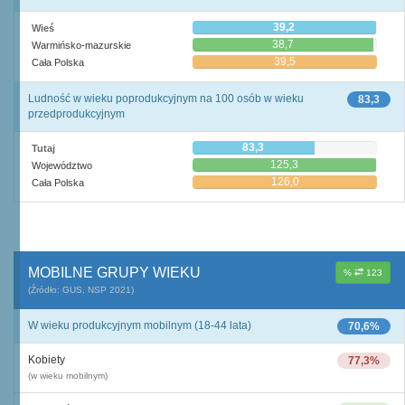
39,2
Wieś
38,7
Warmińsko-mazurskie
39,5
Cała Polska
Ludność w wieku poprodukcyjnym na 100 osób w wieku
83,3
przedprodukcyjnym
83,3
Tutaj
125,3
Województwo
126,0
Cała Polska
MOBILNE GRUPY WIEKU
%
123
(Źródło: GUS, NSP 2021)
W wieku produkcyjnym mobilnym (18-44 lata)
70,6%
Kobiety
77,3%
(w wieku mobilnym)