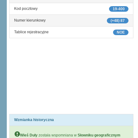
Kod pocztowy
19-400
Numer kierunkowy
(+48) 87
Tablice rejestracyjne
NOE
Wzmianka historyczna
Wieś Duły
została wspomniana w
Słowniku geograficznym