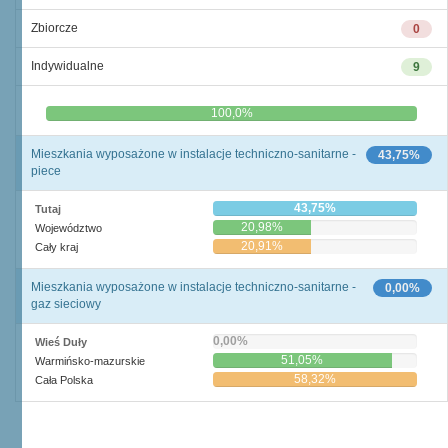
Zbiorcze
0
Indywidualne
9
0,0%
100,0%
Mieszkania wyposażone w instalacje techniczno-sanitarne -
43,75%
piece
43,75%
Tutaj
20,98%
Województwo
20,91%
Cały kraj
Mieszkania wyposażone w instalacje techniczno-sanitarne -
0,00%
gaz sieciowy
0,00%
Wieś Duły
51,05%
Warmińsko-mazurskie
58,32%
Cała Polska