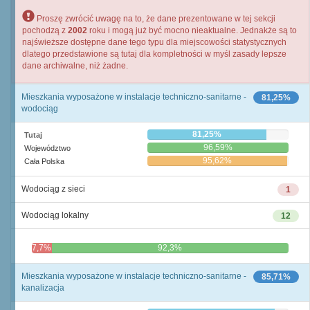
Proszę zwrócić uwagę na to, że dane prezentowane w tej sekcji
pochodzą z
2002
roku i mogą już być mocno nieaktualne. Jednakże są to
najświeższe dostępne dane tego typu dla miejscowości statystycznych
dlatego przedstawione są tutaj dla kompletności w myśl zasady lepsze
dane archiwalne, niż żadne.
Mieszkania wyposażone w instalacje techniczno-sanitarne -
81,25%
wodociąg
81,25%
Tutaj
96,59%
Województwo
95,62%
Cała Polska
Wodociąg z sieci
1
Wodociąg lokalny
12
7,7%
92,3%
Mieszkania wyposażone w instalacje techniczno-sanitarne -
85,71%
kanalizacja