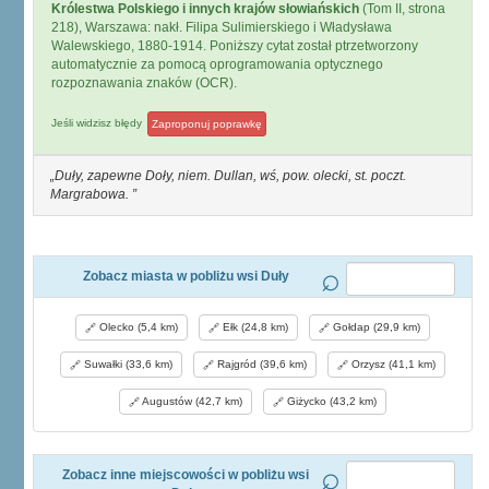
Królestwa Polskiego i innych krajów słowiańskich
(Tom II, strona
218), Warszawa: nakł. Filipa Sulimierskiego i Władysława
Walewskiego, 1880-1914. Poniższy cytat został ptrzetworzony
automatycznie za pomocą oprogramowania optycznego
rozpoznawania znaków (OCR).
Jeśli widzisz błędy
Zaproponuj poprawkę
Duły, zapewne Doły, niem. Dullan, wś, pow. olecki, st. poczt.
Margrabowa.
Zobacz miasta w pobliżu wsi Duły
Olecko (5,4 km)
Ełk (24,8 km)
Gołdap (29,9 km)
Suwałki (33,6 km)
Rajgród (39,6 km)
Orzysz (41,1 km)
Augustów (42,7 km)
Giżycko (43,2 km)
Zobacz inne miejscowości w pobliżu wsi