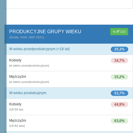
PRODUKCYJNE GRUPY WIEKU
%
123
(Źródło: GUS, NSP 2021)
W wieku przedprodukcyjnym (<18 lat)
25,3%
Kobiety
34,7%
(w wieku przedprodukcyjnym)
Mężczyźni
15,2%
(w wieku przedprodukcyjnym)
W wieku produkcyjnym
53,7%
Kobiety
44,9%
(18-59 lat)
Mężczyźni
63,0%
(18-64 lata)