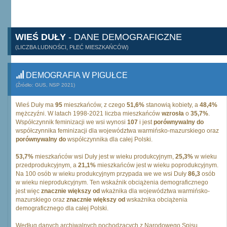
WIEŚ DUŁY
- DANE DEMOGRAFICZNE
(LICZBA LUDNOŚCI, PŁEĆ MIESZKAŃCÓW)
DEMOGRAFIA W PIGUŁCE
(Źródło: GUS, NSP 2021)
Wieś Duły ma
95
mieszkańców, z czego
51,6%
stanowią kobiety, a
48,4%
mężczyźni. W latach 1998-2021 liczba mieszkańców
wzrosła
o
35,7%
.
Współczynnik feminizacji we wsi wynosi
107
i jest
porównywalny do
współczynnika feminizacji dla województwa warmińsko-mazurskiego oraz
porównywalny do
współczynnika dla całej Polski.
53,7%
mieszkańców wsi Duły jest w wieku produkcyjnym,
25,3%
w wieku
przedprodukcyjnym, a
21,1%
mieszkańców jest w wieku poprodukcyjnym.
Na 100 osób w wieku produkcyjnym przypada we we wsi Duły
86,3
osób
w wieku nieprodukcyjnym. Ten wskaźnik obciążenia demograficznego
jest więc
znacznie większy od
wkażnika dla województwa warmińsko-
mazurskiego oraz
znacznie większy od
wskażnika obciążenia
demograficznego dla całej Polski.
Według danych archiwalnych pochodzących z Narodowego Spisu