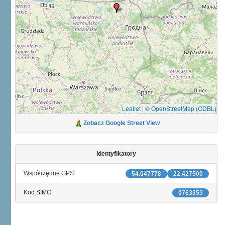
Leaflet
|
© OpenStreetMap (ODBL)
Zobacz Google Street View
Identyfikatory
Współrzędne GPS
54.047778
22.427500
Kod SIMC
0763353