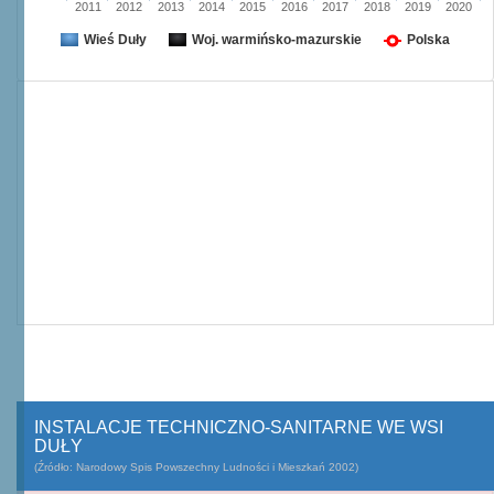
2011
2012
2013
2014
2015
2016
2017
2018
2019
2020
Wieś Duły
Woj. warmińsko-mazurskie
Polska
INSTALACJE TECHNICZNO-SANITARNE WE WSI
DUŁY
(Źródło: Narodowy Spis Powszechny Ludności i Mieszkań 2002)