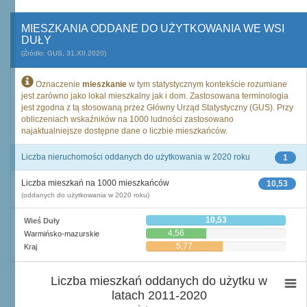
MIESZKANIA ODDANE DO UŻYTKOWANIA WE WSI
DUŁY
(Źródło: GUS, 31.XII.2020)
Oznaczenie
mieszkanie
w tym statystycznym kontekście rozumiane
jest zarówno jako lokal mieszkalny jak i dom. Zastosowana terminologia
jest zgodna z tą stosowaną przez Główny Urząd Statystyczny (GUS). Przy
obliczeniach wskaźników na 1000 ludności zastosowano
najaktualniejsze dostępne dane o liczbie mieszkańców.
Liczba nieruchomości oddanych do użytkowania w 2020 roku
1
Liczba mieszkań na 1000 mieszkańców
10,53
(oddanych do użytkowania w 2020 roku)
10,53
Wieś Duły
4,56
Warmińsko-mazurskie
5,77
Kraj
Liczba mieszkań oddanych do użytku w
latach 2011-2020