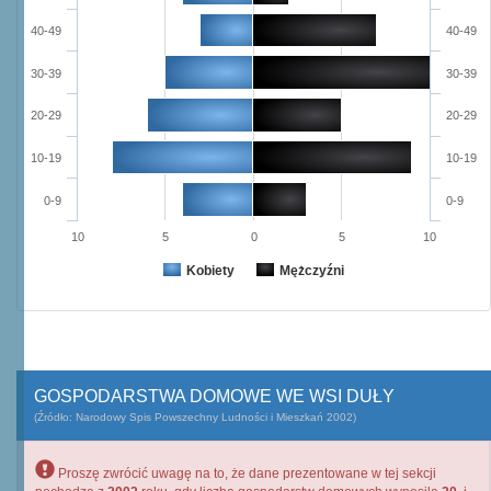
40-49
40-49
30-39
30-39
20-29
20-29
10-19
10-19
0-9
0-9
10
5
0
5
10
Kobiety
Mężczyźni
GOSPODARSTWA DOMOWE WE WSI DUŁY
(Źródło: Narodowy Spis Powszechny Ludności i Mieszkań 2002)
Proszę zwrócić uwagę na to, że dane prezentowane w tej sekcji