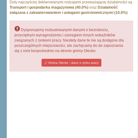
Duły najczęściej deklarowanymi rodzajami przeważającej działalności są
Transport i gospodarka magazynowa (40.0%)
oraz
Działalność
związana z zakwaterowaniem i usługami gastronomicznymi (10.0%)
.
Dysponujemy rozbudowanymi danymi o bezrobociu,
przeciętnym wynagrodzeniu i szeregiem innych wskaźników
związanych z rynkiem pracy. Niestety dane te nie są dostępne dla
poszczególnych miejscowości, ale zachęcamy do do zapoznania
się z nimi bezpośrednio na stronie gminy Olecko.
Gmina Olecko - dane o rynku pracy