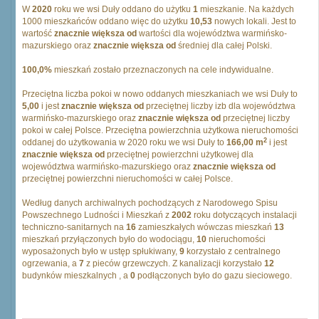
W
2020
roku we wsi Duły oddano do użytku
1
mieszkanie. Na każdych
1000 mieszkańców oddano więc do użytku
10,53
nowych lokali. Jest to
wartość
znacznie większa od
wartości dla województwa warmińsko-
mazurskiego oraz
znacznie większa od
średniej dla całej Polski.
100,0%
mieszkań zostało przeznaczonych na cele indywidualne.
Przeciętna liczba pokoi w nowo oddanych mieszkaniach we wsi Duły to
5,00
i jest
znacznie większa od
przeciętnej liczby izb dla województwa
warmińsko-mazurskiego oraz
znacznie większa od
przeciętnej liczby
pokoi w całej Polsce. Przeciętna powierzchnia użytkowa nieruchomości
2
oddanej do użytkowania w 2020 roku we wsi Duły to
166,00 m
i jest
znacznie większa od
przeciętnej powierzchni użytkowej dla
województwa warmińsko-mazurskiego oraz
znacznie większa od
przeciętnej powierzchni nieruchomości w całej Polsce.
Według danych archiwalnych pochodzących z Narodowego Spisu
Powszechnego Ludności i Mieszkań z
2002
roku dotyczących instalacji
techniczno-sanitarnych na
16
zamieszkałych wówczas mieszkań
13
mieszkań przyłączonych było do wodociągu,
10
nieruchomości
wyposażonych było w ustęp spłukiwany,
9
korzystało z centralnego
ogrzewania, a
7
z pieców grzewczych. Z kanalizacji korzystało
12
budynków mieszkalnych , a
0
podłączonych było do gazu sieciowego.