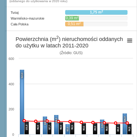
(oddanego do użytkowania w 2020 roku)
2
1,75 m
Tutaj
2
0,39 m
Warmińsko-mazurskie
2
0,51 m
Cała Polska
2
Powierzchnia (m
) nieruchomości oddanych
do użytku w latach 2011-2020
(Źródło: GUS)
600
513,0
400
200
166,0
156,0
142,0
119,0
101,8
95,9
97,7
95,9
95,9
90,6
89,0
86,5
84,5
83,0
83,3
0