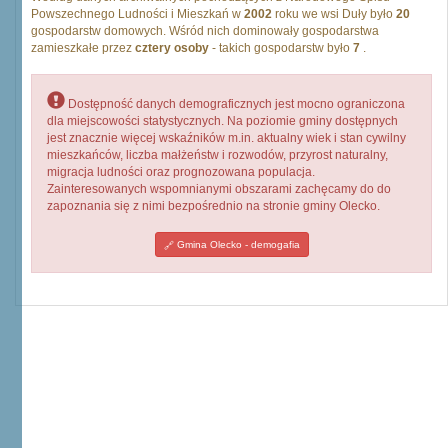
Powszechnego Ludności i Mieszkań w
2002
roku we wsi Duły było
20
gospodarstw domowych. Wśród nich dominowały gospodarstwa
zamieszkałe przez
cztery osoby
- takich gospodarstw było
7
.
Dostępność danych demograficznych jest mocno ograniczona
dla miejscowości statystycznych. Na poziomie gminy dostępnych
jest znacznie więcej wskaźników m.in. aktualny wiek i stan cywilny
mieszkańców, liczba małżeństw i rozwodów, przyrost naturalny,
migracja ludności oraz prognozowana populacja.
Zainteresowanych wspomnianymi obszarami zachęcamy do do
zapoznania się z nimi bezpośrednio na stronie gminy Olecko.
Gmina Olecko - demogafia