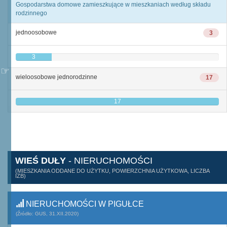
Gospodarstwa domowe zamieszkujące w mieszkaniach według składu
rodzinnego
jednoosobowe
3
3
wieloosobowe jednorodzinne
17
17
WIEŚ DUŁY
- NIERUCHOMOŚCI
(MIESZKANIA ODDANE DO UŻYTKU, POWIERZCHNIA UŻYTKOWA, LICZBA
IZB)
NIERUCHOMOŚCI W PIGUŁCE
(Źródło: GUS, 31.XII.2020)