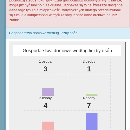
pochodzą z
2002
roku, gdy liczba gospodarstw domowych wynosiła
20
, i
mogą już być mocno nieaktualne. Jednakże są to najświeższe dostępne
dane tego typu dla miejscowości statystycznych dlatego przedstawione
są tutaj dla kompletności w myśl zasady lepsze dane archiwalne, niż
żadne.
Gospodarstwa domowe według liczby osób
Gospodarstwa domowe według liczby osób
1 osoba
2 osoby
3
1
3 osoby
4 osoby
4
7