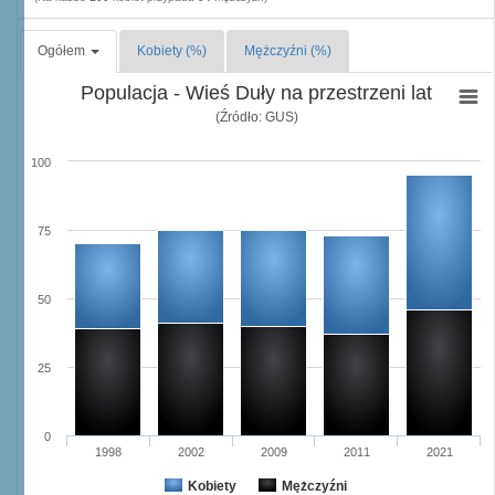
Ogółem
Kobiety (%)
Mężczyźni (%)
Populacja - Wieś Duły na przestrzeni lat
(Źródło: GUS)
100
75
50
25
0
1998
2002
2009
2011
2021
Kobiety
Mężczyźni