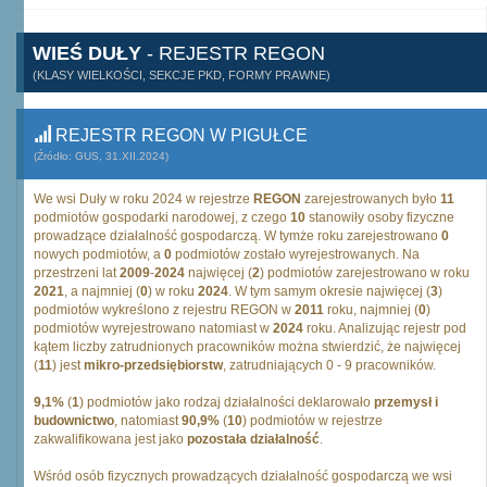
WIEŚ DUŁY
- REJESTR REGON
(KLASY WIELKOŚCI, SEKCJE PKD, FORMY PRAWNE)
REJESTR REGON W PIGUŁCE
(Źródło: GUS, 31.XII.2024)
We wsi Duły w roku 2024 w rejestrze
REGON
zarejestrowanych było
11
podmiotów gospodarki narodowej, z czego
10
stanowiły osoby fizyczne
prowadzące działalność gospodarczą. W tymże roku zarejestrowano
0
nowych podmiotów, a
0
podmiotów zostało wyrejestrowanych. Na
przestrzeni lat
2009
-
2024
najwięcej (
2
) podmiotów zarejestrowano w roku
2021
, a najmniej (
0
) w roku
2024
. W tym samym okresie najwięcej (
3
)
podmiotów wykreślono z rejestru REGON w
2011
roku, najmniej (
0
)
podmiotów wyrejestrowano natomiast w
2024
roku. Analizując rejestr pod
kątem liczby zatrudnionych pracowników można stwierdzić, że najwięcej
(
11
) jest
mikro-przedsiębiorstw
, zatrudniających 0 - 9 pracowników.
9,1%
(
1
) podmiotów jako rodzaj działalności deklarowało
przemysł i
budownictwo
, natomiast
90,9%
(
10
) podmiotów w rejestrze
zakwalifikowana jest jako
pozostała działalność
.
Wśród osób fizycznych prowadzących działalność gospodarczą we wsi