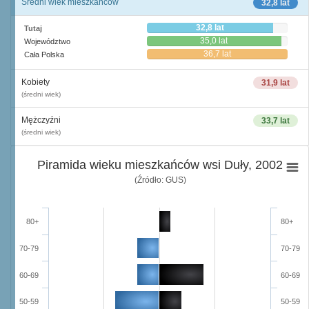
Średni wiek mieszkańców
32,8 lat
32,8 lat
Tutaj
35,0 lat
Województwo
36,7 lat
Cała Polska
Kobiety
31,9 lat
(średni wiek)
Mężczyźni
33,7 lat
(średni wiek)
Piramida wieku mieszkańców wsi Duły, 2002
(Źródło: GUS)
80+
80+
70-79
70-79
60-69
60-69
50-59
50-59