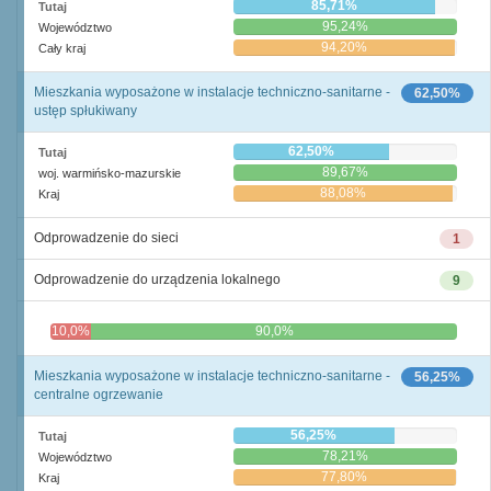
85,71%
Tutaj
95,24%
Województwo
94,20%
Cały kraj
Mieszkania wyposażone w instalacje techniczno-sanitarne -
62,50%
ustęp spłukiwany
62,50%
Tutaj
89,67%
woj. warmińsko-mazurskie
88,08%
Kraj
Odprowadzenie do sieci
1
Odprowadzenie do urządzenia lokalnego
9
10,0%
90,0%
Mieszkania wyposażone w instalacje techniczno-sanitarne -
56,25%
centralne ogrzewanie
56,25%
Tutaj
78,21%
Województwo
77,80%
Kraj