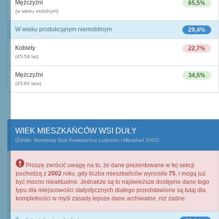
Mężczyźni
65,5%
(w wieku mobilnym)
W wieku produkcyjnym niemobilnym
29,4%
Kobiety
22,7%
(45-59 lat)
Mężczyźni
34,5%
(45-64 lata)
WIEK MIESZKAŃCÓW WSI DUŁY
(Źródło: Narodowy Spis Powszechny Ludności i Mieszkań 2002)
Proszę zwrócić uwagę na to, że dane prezentowane w tej sekcji
pochodzą z
2002
roku, gdy liczba mieszkańców wynosiła
75
, i mogą już
być mocno nieaktualne. Jednakże są to najświeższe dostępne dane tego
typu dla miejscowości statystycznych dlatego przedstawione są tutaj dla
kompletności w myśl zasady lepsze dane archiwalne, niż żadne.