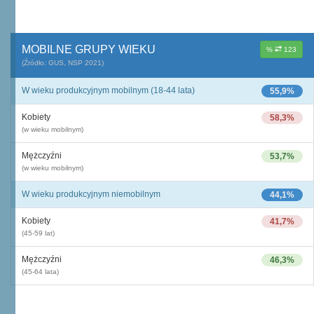
MOBILNE GRUPY WIEKU
%
123
(Źródło: GUS, NSP 2021)
W wieku produkcyjnym mobilnym (18-44 lata)
55,9%
Kobiety
58,3%
(w wieku mobilnym)
Mężczyźni
53,7%
(w wieku mobilnym)
W wieku produkcyjnym niemobilnym
44,1%
Kobiety
41,7%
(45-59 lat)
Mężczyźni
46,3%
(45-64 lata)