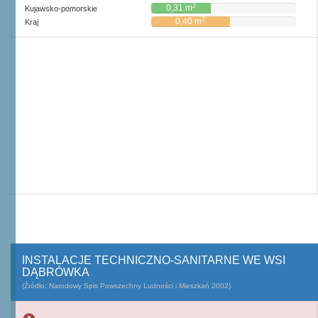
2
0,31 m
Kujawsko-pomorskie
2
0,40 m
Kraj
INSTALACJE TECHNICZNO-SANITARNE WE WSI
DĄBRÓWKA
(Źródło: Narodowy Spis Powszechny Ludności i Mieszkań 2002)