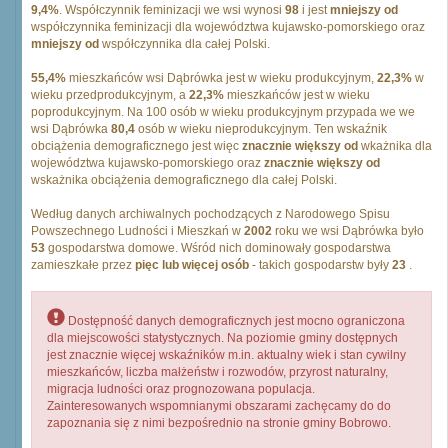
9,4%
. Współczynnik feminizacji we wsi wynosi
98
i jest
mniejszy od
współczynnika feminizacji dla województwa kujawsko-pomorskiego oraz
mniejszy od
współczynnika dla całej Polski.
55,4%
mieszkańców wsi Dąbrówka jest w wieku produkcyjnym,
22,3%
w
wieku przedprodukcyjnym, a
22,3%
mieszkańców jest w wieku
poprodukcyjnym. Na 100 osób w wieku produkcyjnym przypada we we
wsi Dąbrówka
80,4
osób w wieku nieprodukcyjnym. Ten wskaźnik
obciążenia demograficznego jest więc
znacznie większy od
wkażnika dla
województwa kujawsko-pomorskiego oraz
znacznie większy od
wskażnika obciążenia demograficznego dla całej Polski.
Według danych archiwalnych pochodzących z Narodowego Spisu
Powszechnego Ludności i Mieszkań w
2002
roku we wsi Dąbrówka było
53
gospodarstwa domowe. Wśród nich dominowały gospodarstwa
zamieszkałe przez
pięc lub więcej osób
- takich gospodarstw były
23
.
Dostępność danych demograficznych jest mocno ograniczona
dla miejscowości statystycznych. Na poziomie gminy dostępnych
jest znacznie więcej wskaźników m.in. aktualny wiek i stan cywilny
mieszkańców, liczba małżeństw i rozwodów, przyrost naturalny,
migracja ludności oraz prognozowana populacja.
Zainteresowanych wspomnianymi obszarami zachęcamy do do
zapoznania się z nimi bezpośrednio na stronie gminy Bobrowo.