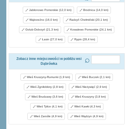
Jabłonowo Pomorskie (12,0 km)
Brodnica (14,0 km)
Wąbrzeźno (16,0 km)
Radzyń Chełmiński (20,1 km)
Golub-Dobrzyń (21,3 km)
Kowalewo Pomorskie (24,1 km)
Łasin (27,0 km)
Rypin (28,4 km)
Zobacz inne miejscowości w pobliżu wsi
Dąbrówka
Wieś Kruszyny-Rumunki (1,9 km)
Wieś Buczek (2,1 km)
Wieś Zgniłobłoty (2,8 km)
Wieś Nieżywięć (2,9 km)
Wieś Brudzawy (3,6 km)
Wieś Kruszyny (3,8 km)
Wieś Tylice (4,1 km)
Wieś Kawki (4,3 km)
Wieś Zarośle (4,9 km)
Wieś Wądzyn (4,9 km)