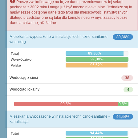
Proszę zwrócić uwagę na to, że dane prezentowane w tej sekcji
pochodzą z
2002
roku i mogą już być mocno nieaktualne. Jednakże są to
najświeższe dostępne dane tego typu dla miejscowości statystycznych
dlatego przedstawione są tutaj dla kompletności w myśl zasady lepsze
dane archiwalne, niż żadne.
Mieszkania wyposażone w instalacje techniczno-sanitarne -
89,36%
wodociąg
89,36%
Tutaj
97,08%
Województwo
95,62%
Polska
Wodociąg z sieci
38
Wodociąg lokalny
4
90,5%
9,5%
Mieszkania wyposażone w instalacje techniczno-sanitarne -
94,44%
kanalizacja
94,44%
Tutaj