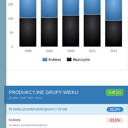
150
100
50
0
1998
2002
2009
2011
2021
Kobiety
Mężczyźni
PRODUKCYJNE GRUPY WIEKU
%
123
(Źródło: GUS, NSP 2021)
W wieku przedprodukcyjnym (<18 lat)
22,3%
Kobiety
23,1%
(w wieku przedprodukcyjnym)