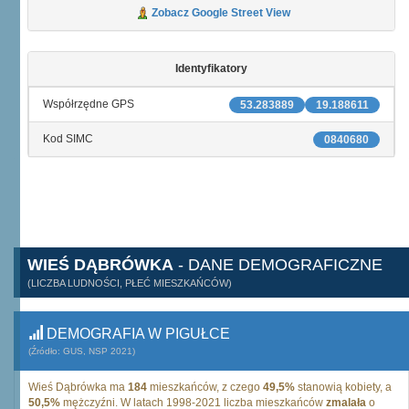
Zobacz Google Street View
Identyfikatory
Współrzędne GPS
53.283889
19.188611
Kod SIMC
0840680
WIEŚ DĄBRÓWKA
- DANE DEMOGRAFICZNE
(LICZBA LUDNOŚCI, PŁEĆ MIESZKAŃCÓW)
DEMOGRAFIA W PIGUŁCE
(Źródło: GUS, NSP 2021)
Wieś Dąbrówka ma
184
mieszkańców, z czego
49,5%
stanowią kobiety, a
50,5%
mężczyźni. W latach 1998-2021 liczba mieszkańców
zmalała
o