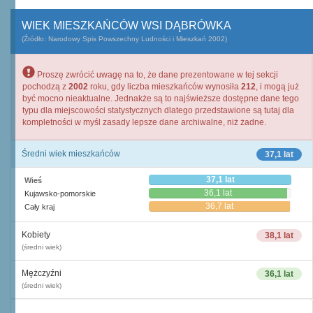
WIEK MIESZKAŃCÓW WSI DĄBRÓWKA
(Źródło: Narodowy Spis Powszechny Ludności i Mieszkań 2002)
Proszę zwrócić uwagę na to, że dane prezentowane w tej sekcji
pochodzą z
2002
roku, gdy liczba mieszkańców wynosiła
212
, i mogą już
być mocno nieaktualne. Jednakże są to najświeższe dostępne dane tego
typu dla miejscowości statystycznych dlatego przedstawione są tutaj dla
kompletności w myśl zasady lepsze dane archiwalne, niż żadne.
Średni wiek mieszkańców
37,1 lat
37,1 lat
Wieś
36,1 lat
Kujawsko-pomorskie
36,7 lat
Cały kraj
Kobiety
38,1 lat
(średni wiek)
Mężczyźni
36,1 lat
(średni wiek)