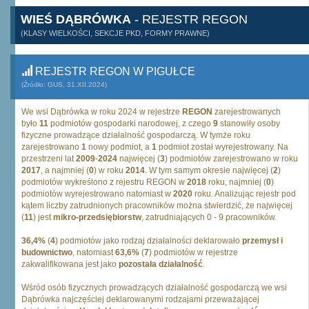
WIEŚ DĄBRÓWKA
- REJESTR REGON
(KLASY WIELKOŚCI, SEKCJE PKD, FORMY PRAWNE)
REJESTR REGON W PIGUŁCE
(Źródło: GUS, 31.XII.2024)
We wsi Dąbrówka w roku 2024 w rejestrze
REGON
zarejestrowanych
było
11
podmiotów gospodarki narodowej, z czego
9
stanowiły osoby
fizyczne prowadzące działalność gospodarczą. W tymże roku
zarejestrowano
1
nowy podmiot, a
1
podmiot został wyrejestrowany. Na
przestrzeni lat
2009
-
2024
najwięcej (
3
) podmiotów zarejestrowano w roku
2017
, a najmniej (
0
) w roku
2014
. W tym samym okresie najwięcej (
2
)
podmiotów wykreślono z rejestru REGON w
2018
roku, najmniej (
0
)
podmiotów wyrejestrowano natomiast w
2020
roku. Analizując rejestr pod
kątem liczby zatrudnionych pracowników można stwierdzić, że najwięcej
(
11
) jest
mikro-przedsiębiorstw
, zatrudniających 0 - 9 pracowników.
36,4%
(
4
) podmiotów jako rodzaj działalności deklarowało
przemysł i
budownictwo
, natomiast
63,6%
(
7
) podmiotów w rejestrze
zakwalifikowana jest jako
pozostała działalność
.
Wśród osób fizycznych prowadzących działalność gospodarczą we wsi
Dąbrówka najczęściej deklarowanymi rodzajami przeważającej