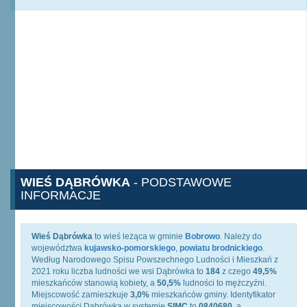
WIEŚ DĄBRÓWKA
- PODSTAWOWE
INFORMACJE
Wieś Dąbrówka
to wieś leżąca w gminie
Bobrowo
. Należy do
województwa
kujawsko-pomorskiego
,
powiatu brodnickiego
.
Według Narodowego Spisu Powszechnego Ludności i Mieszkań z
2021 roku liczba ludności we wsi Dąbrówka to
184
z czego
49,5%
mieszkańców stanowią kobiety, a
50,5%
ludności to mężczyźni.
Miejscowość zamieszkuje
3,0%
mieszkańców gminy. Identyfikator
miejscowości Dąbrówka w systemie
SIMC
to
0840680
, a