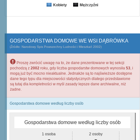
Kobiety
Mężczyźni
GOSPODARSTWA DOMOWE WE WSI DĄBRÓWKA
(Źródło: Narodowy Spis Powszechny Ludności i Mieszkań 2002)
Proszę zwrócić uwagę na to, że dane prezentowane w tej sekcji
pochodzą z
2002
roku, gdy liczba gospodarstw domowych wynosiła
53
, i
mogą już być mocno nieaktualne. Jednakże są to najświeższe dostępne
dane tego typu dla miejscowości statystycznych dlatego przedstawione
są tutaj dla kompletności w myśl zasady lepsze dane archiwalne, niż
żadne.
Gospodarstwa domowe według liczby osób
Gospodarstwa domowe według liczby osób
1 osoba
2 osoby