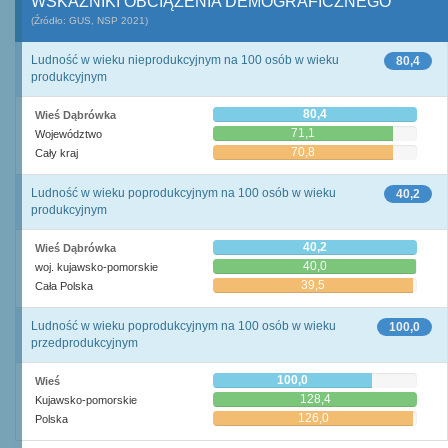
WSKAŹNIKI OBCIĄŻENIA DEMOGRAFICZNEGO
(Źródło: GUS, NSP 2021)
Ludność w wieku nieprodukcyjnym na 100 osób w wieku
80,4
produkcyjnym
80,4
Wieś Dąbrówka
71,1
Województwo
70,8
Cały kraj
Ludność w wieku poprodukcyjnym na 100 osób w wieku
40,2
produkcyjnym
40,2
Wieś Dąbrówka
40,0
woj. kujawsko-pomorskie
39,5
Cała Polska
Ludność w wieku poprodukcyjnym na 100 osób w wieku
100,0
przedprodukcyjnym
100,0
Wieś
128,4
Kujawsko-pomorskie
126,0
Polska