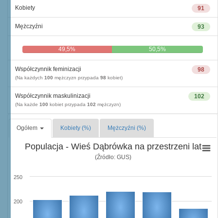
Kobiety
91
Mężczyźni
93
49,5%
50,5%
Współczynnik feminizacji
98
(Na każdych
100
mężczyzn przypada
98
kobiet)
Współczynnik maskulinizacji
102
(Na każde
100
kobiet przypada
102
mężczyzn)
Ogółem
Kobiety (%)
Mężczyźni (%)
Populacja - Wieś Dąbrówka na przestrzeni lat
(Źródło: GUS)
250
200