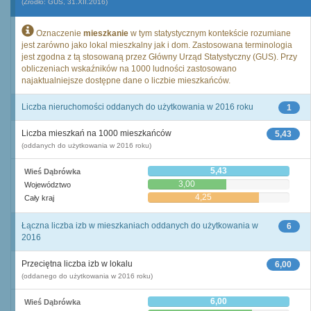
(Źródło: GUS, 31.XII.2016)
Oznaczenie
mieszkanie
w tym statystycznym kontekście rozumiane
jest zarówno jako lokal mieszkalny jak i dom. Zastosowana terminologia
jest zgodna z tą stosowaną przez Główny Urząd Statystyczny (GUS). Przy
obliczeniach wskaźników na 1000 ludności zastosowano
najaktualniejsze dostępne dane o liczbie mieszkańców.
Liczba nieruchomości oddanych do użytkowania w 2016 roku
1
Liczba mieszkań na 1000 mieszkańców
5,43
(oddanych do użytkowania w 2016 roku)
5,43
Wieś Dąbrówka
3,00
Województwo
4,25
Cały kraj
Łączna liczba izb w mieszkaniach oddanych do użytkowania w
6
2016
Przeciętna liczba izb w lokalu
6,00
(oddanego do użytkowania w 2016 roku)
6,00
Wieś Dąbrówka