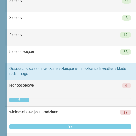
2 osoby
9
3 osoby
3
4 osoby
12
5 osób i więcej
23
Gospodarstwa domowe zamieszkujące w mieszkaniach według składu
rodzinnego
jednoosobowe
6
6
wieloosobowe jednorodzinne
37
37