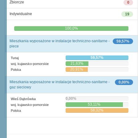
Zbiorcze
0
Indywidualne
19
0,0%
100,0%
Mieszkania wyposażone w instalacje techniczno-sanitarne -
59,57%
piece
59,57%
Tutaj
21,63%
woj. kujawsko-pomorskie
20,91%
Polska
Mieszkania wyposażone w instalacje techniczno-sanitarne -
0,00%
gaz sieciowy
0,00%
Wieś Dąbrówka
53,11%
woj. kujawsko-pomorskie
58,32%
Polska