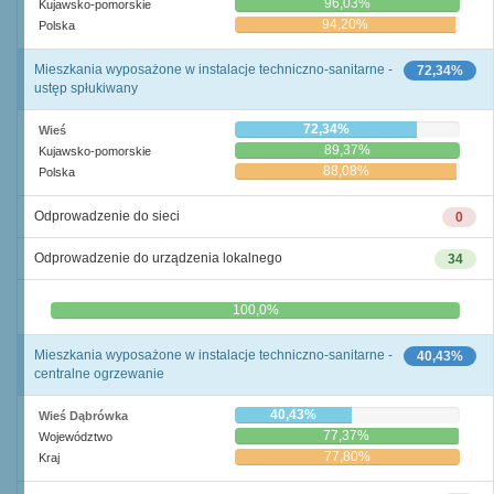
96,03%
Kujawsko-pomorskie
94,20%
Polska
Mieszkania wyposażone w instalacje techniczno-sanitarne -
72,34%
ustęp spłukiwany
72,34%
Wieś
89,37%
Kujawsko-pomorskie
88,08%
Polska
Odprowadzenie do sieci
0
Odprowadzenie do urządzenia lokalnego
34
0,0%
100,0%
Mieszkania wyposażone w instalacje techniczno-sanitarne -
40,43%
centralne ogrzewanie
40,43%
Wieś Dąbrówka
77,37%
Województwo
77,80%
Kraj