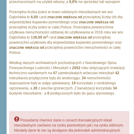
przeznaczonych na użytek własny, a
0,0%
na sprzedaż lub wynajem.
Przeciętna liczba pokoi w nowo oddanych mieszkaniach we wsi
Dąbrówka to
6,00
i jest
znacznie większa od
przeciętnej liczby izb dla
województwa kujawsko-pomorskiego oraz
znacznie większa od
przeciętnej liczby pokoi w całej Polsce. Przeciętna powierzchnia
użytkowa nieruchomości oddanej do użytkowania w 2016 roku we wsi
2
Dąbrówka to
136,00 m
i jest
znacznie większa od
przeciętnej
powierzchni użytkowej dla województwa kujawsko-pomorskiego oraz
znacznie większa od
przeciętnej powierzchni nieruchomości w całej
Polsce.
Według danych archiwalnych pochodzących z Narodowego Spisu
Powszechnego Ludności i Mieszkań z
2002
roku dotyczących instalacji
techniczno-sanitarnych na
47
zamieszkałych wówczas mieszkań
42
mieszkania przyłączone były do wodociągu,
34
nieruchomości
wyposażone były w ustęp spłukiwany,
19
korzystało z centralnego
ogrzewania, a
28
z pieców grzewczych. Z kanalizacji korzystały
34
budynki mieszkalne , a
0
podłączonych było do gazu sieciowego.
Posiadamy również dane o cenach transakcyjnych lokali
mieszkalnych zarówno na rynku pierwotnym jak i na rynku wtórnym.
Niestety dane te nie są dostępne dla jednostek administracyjnych