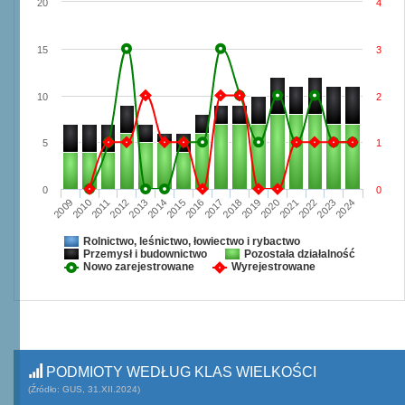
20
4
15
3
10
2
5
1
0
0
2009
2010
2011
2012
2013
2014
2015
2016
2017
2018
2019
2020
2021
2022
2023
2024
Rolnictwo, leśnictwo, łowiectwo i rybactwo
Przemysł i budownictwo
Pozostała działalność
Nowo zarejestrowane
Wyrejestrowane
PODMIOTY WEDŁUG KLAS WIELKOŚCI
(Źródło: GUS, 31.XII.2024)