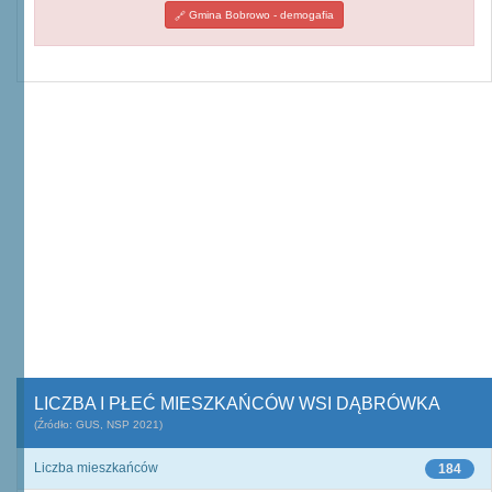
Gmina Bobrowo - demogafia
LICZBA I PŁEĆ MIESZKAŃCÓW WSI DĄBRÓWKA
(Źródło: GUS, NSP 2021)
Liczba mieszkańców
184