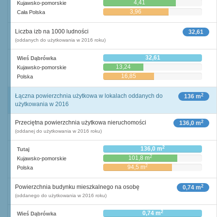
4,41
Kujawsko-pomorskie
3,96
Cała Polska
Liczba izb na 1000 ludności
32,61
(oddanych do użytkowania w 2016 roku)
32,61
Wieś Dąbrówka
13,24
Kujawsko-pomorskie
16,85
Polska
2
Łączna powierzchnia użytkowa w lokalach oddanych do
136 m
użytkowania w 2016
2
Przeciętna powierzchnia użytkowa nieruchomości
136,0 m
(oddanej do użytkowania w 2016 roku)
2
136,0 m
Tutaj
2
101,8 m
Kujawsko-pomorskie
2
94,5 m
Polska
2
Powierzchnia budynku mieszkalnego na osobę
0,74 m
(oddanego do użytkowania w 2016 roku)
2
0,74 m
Wieś Dąbrówka