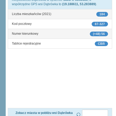
współrzędne GPS wsi Dąbrówka to
(19.188611, 53.283889)
.
Liczba mieszkańców (2021)
184
Kod pocztowy
87-327
Numer kierunkowy
(+48) 56
Tablice rejestracyjne
CBR
Zobacz miasta w pobliżu wsi Dąbrówka