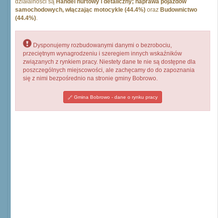
działalności są
Handel hurtowy i detaliczny; naprawa pojazdów
samochodowych, włączając motocykle (44.4%)
oraz
Budownictwo
(44.4%)
.
Dysponujemy rozbudowanymi danymi o bezrobociu,
przeciętnym wynagrodzeniu i szeregiem innych wskaźników
związanych z rynkiem pracy. Niestety dane te nie są dostępne dla
poszczególnych miejscowości, ale zachęcamy do do zapoznania
się z nimi bezpośrednio na stronie gminy Bobrowo.
Gmina Bobrowo - dane o rynku pracy