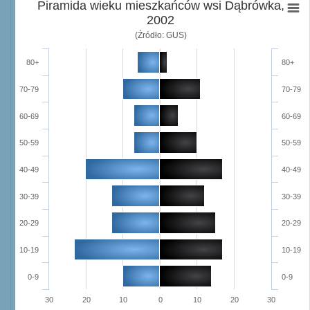
Piramida wieku mieszkańców wsi Dąbrówka,
2002
(Źródło: GUS)
80+
80+
70-79
70-79
60-69
60-69
50-59
50-59
40-49
40-49
30-39
30-39
20-29
20-29
10-19
10-19
0-9
0-9
30
20
10
0
10
20
30