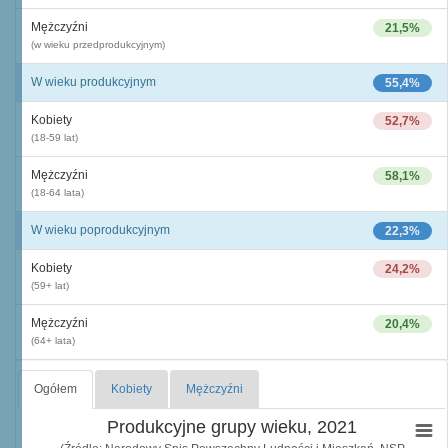
Mężczyźni
21,5%
(w wieku przedprodukcyjnym)
W wieku produkcyjnym
55,4%
Kobiety
52,7%
(18-59 lat)
Mężczyźni
58,1%
(18-64 lata)
W wieku poprodukcyjnym
22,3%
Kobiety
24,2%
(59+ lat)
Mężczyźni
20,4%
(64+ lata)
Ogółem
Kobiety
Mężczyźni
Produkcyjne grupy wieku, 2021