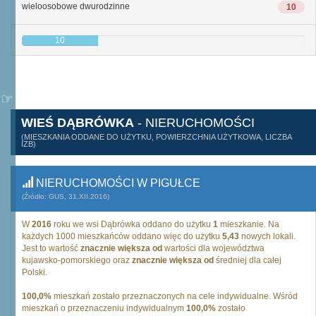
wieloosobowe dwurodzinne
10
10
WIEŚ DĄBRÓWKA
- NIERUCHOMOŚCI
(MIESZKANIA ODDANE DO UŻYTKU, POWIERZCHNIA UŻYTKOWA, LICZBA
IZB)
NIERUCHOMOŚCI W PIGUŁCE
(Źródło: GUS, 31.XII.2016)
W
2016
roku we wsi Dąbrówka oddano do użytku
1
mieszkanie. Na
każdych 1000 mieszkańców oddano więc do użytku
5,43
nowych lokali.
Jest to wartość
znacznie większa od
wartości dla województwa
kujawsko-pomorskiego oraz
znacznie większa od
średniej dla całej
Polski.
100,0%
mieszkań zostało przeznaczonych na cele indywidualne. Wśród
mieszkań o przeznaczeniu indywidualnym
100,0%
zostało