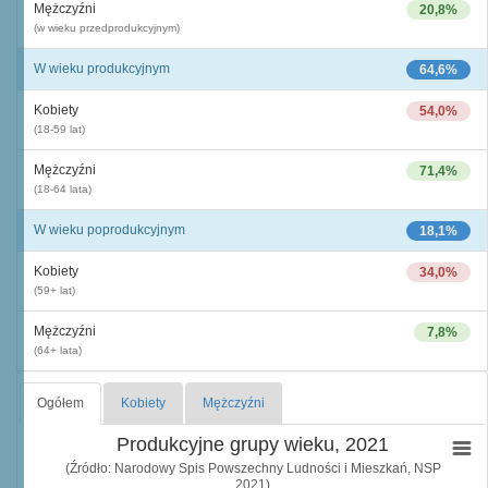
Mężczyźni
20,8%
(w wieku przedprodukcyjnym)
W wieku produkcyjnym
64,6%
Kobiety
54,0%
(18-59 lat)
Mężczyźni
71,4%
(18-64 lata)
W wieku poprodukcyjnym
18,1%
Kobiety
34,0%
(59+ lat)
Mężczyźni
7,8%
(64+ lata)
Ogółem
Kobiety
Mężczyźni
Produkcyjne grupy wieku, 2021
(Źródło: Narodowy Spis Powszechny Ludności i Mieszkań, NSP
2021)