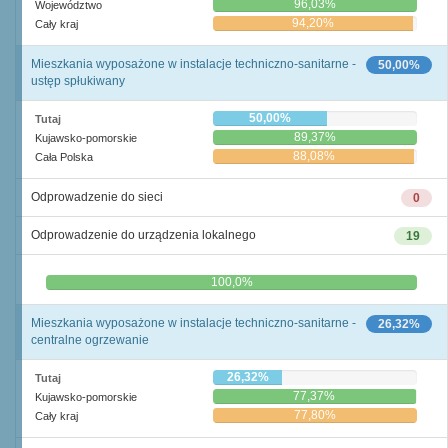
96,03%
Województwo
94,20%
Cały kraj
Mieszkania wyposażone w instalacje techniczno-sanitarne -
50,00%
ustęp spłukiwany
50,00%
Tutaj
89,37%
Kujawsko-pomorskie
88,08%
Cała Polska
Odprowadzenie do sieci
0
Odprowadzenie do urządzenia lokalnego
19
0,0%
100,0%
Mieszkania wyposażone w instalacje techniczno-sanitarne -
26,32%
centralne ogrzewanie
26,32%
Tutaj
77,37%
Kujawsko-pomorskie
77,80%
Cały kraj