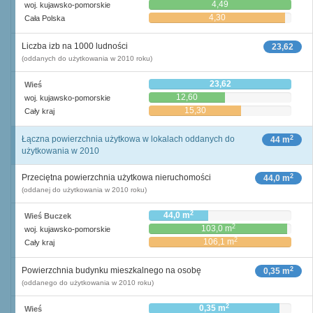
4,49
woj. kujawsko-pomorskie
4,30
Cała Polska
Liczba izb na 1000 ludności
23,62
(oddanych do użytkowania w 2010 roku)
23,62
Wieś
12,60
woj. kujawsko-pomorskie
15,30
Cały kraj
2
Łączna powierzchnia użytkowa w lokalach oddanych do
44 m
użytkowania w 2010
2
Przeciętna powierzchnia użytkowa nieruchomości
44,0 m
(oddanej do użytkowania w 2010 roku)
2
44,0 m
Wieś Buczek
2
103,0 m
woj. kujawsko-pomorskie
2
106,1 m
Cały kraj
2
Powierzchnia budynku mieszkalnego na osobę
0,35 m
(oddanego do użytkowania w 2010 roku)
2
0,35 m
Wieś