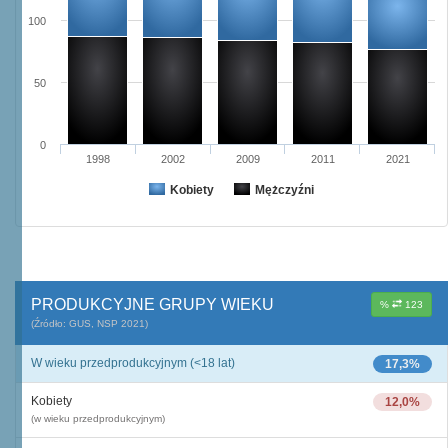
100
50
0
1998
2002
2009
2011
2021
Kobiety
Mężczyźni
PRODUKCYJNE GRUPY WIEKU
%
123
(Źródło: GUS, NSP 2021)
W wieku przedprodukcyjnym (<18 lat)
17,3%
Kobiety
12,0%
(w wieku przedprodukcyjnym)