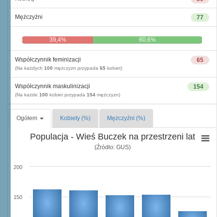
Mężczyźni
77
39,4%
60,6%
Współczynnik feminizacji
65
(Na każdych
100
mężczyzn przypada
65
kobiet)
Współczynnik maskulinizacji
154
(Na każde
100
kobiet przypada
154
mężczyzn)
Ogółem
Kobiety (%)
Mężczyźni (%)
Populacja - Wieś Buczek na przestrzeni lat
(Źródło: GUS)
200
150