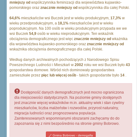
mniejszy od
współczynnika feminizacji dla województwa kujawsko-
pomorskiego oraz
znacznie mniejszy od
współczynnika dla całej Polski.
64,6%
mieszkańców wsi Buczek jest w wieku produkcyjnym,
17,3%
w
wieku przedprodukcyjnym, a
18,1%
mieszkańców jest w wieku
poprodukcyjnym. Na 100 osób w wieku produkcyjnym przypada we we
wsi Buczek
54,9
osób w wieku nieprodukcyjnym. Ten wskaźnik
obciążenia demograficznego jest więc
znacznie mniejszy od
wkażnika
dla województwa kujawsko-pomorskiego oraz
znacznie mniejszy od
wskażnika obciążenia demograficznego dla całej Polski.
Według danych archiwalnych pochodzących z Narodowego Spisu
Powszechnego Ludności i Mieszkań w
2002
roku we wsi Buczek było
43
gospodarstwa domowe. Wśród nich dominowały gospodarstwa
zamieszkałe przez
pięc lub więcej osób
- takich gospodarstw było
14
.
Dostępność danych demograficznych jest mocno ograniczona
dla miejscowości statystycznych. Na poziomie gminy dostępnych
jest znacznie więcej wskaźników m.in. aktualny wiek i stan cywilny
mieszkańców, liczba małżeństw i rozwodów, przyrost naturalny,
migracja ludności oraz prognozowana populacja.
Zainteresowanych wspomnianymi obszarami zachęcamy do do
zapoznania się z nimi bezpośrednio na stronie gminy Bobrowo.
Gmina Bobrowo - demogafia