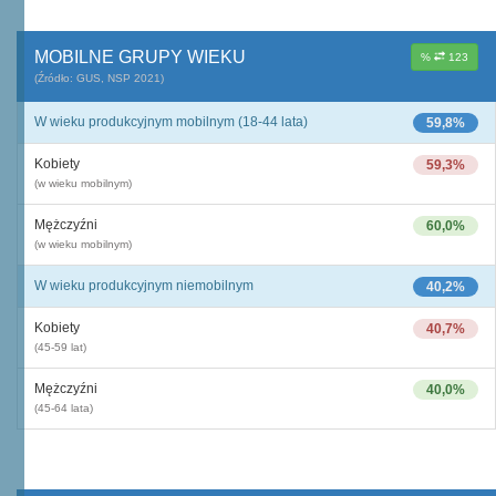
MOBILNE GRUPY WIEKU
%
123
(Źródło: GUS, NSP 2021)
W wieku produkcyjnym mobilnym (18-44 lata)
59,8%
Kobiety
59,3%
(w wieku mobilnym)
Mężczyźni
60,0%
(w wieku mobilnym)
W wieku produkcyjnym niemobilnym
40,2%
Kobiety
40,7%
(45-59 lat)
Mężczyźni
40,0%
(45-64 lata)