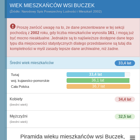
WIEK MIESZKAŃCÓW WSI BUCZEK
(Źródło: Narodowy Spis Powszechny Ludności i Mieszkań 2002)
Proszę zwrócić uwagę na to, że dane prezentowane w tej sekcji
pochodzą z
2002
roku, gdy liczba mieszkańców wynosiła
161
, i mogą już
być mocno nieaktualne. Jednakże są to najświeższe dostępne dane tego
typu dla miejscowości statystycznych dlatego przedstawione są tutaj dla
kompletności w myśl zasady lepsze dane archiwalne, niż żadne.
Średni wiek mieszkańców
33,4 lat
33,4 lat
Tutaj
36,1 lat
woj. kujawsko-pomorskie
36,7 lat
Cała Polska
Kobiety
34,4 lat
(średni wiek)
Mężczyźni
32,5 lat
(średni wiek)
Piramida wieku mieszkańców wsi Buczek,