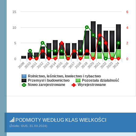
15
6
10
4
5
2
0
0
2009
2010
2011
2012
2013
2014
2015
2016
2017
2018
2019
2020
2021
2022
2023
2024
Rolnictwo, leśnictwo, łowiectwo i rybactwo
Przemysł i budownictwo
Pozostała działalność
Nowo zarejestrowane
Wyrejestrowane
PODMIOTY WEDŁUG KLAS WIELKOŚCI
(Źródło: GUS, 31.XII.2024)