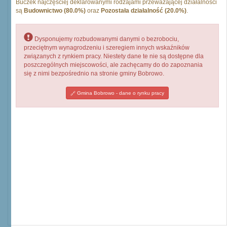
Buczek najczęściej deklarowanymi rodzajami przeważającej działalności
są
Budownictwo (80.0%)
oraz
Pozostała działalność (20.0%)
.
Dysponujemy rozbudowanymi danymi o bezrobociu,
przeciętnym wynagrodzeniu i szeregiem innych wskaźników
związanych z rynkiem pracy. Niestety dane te nie są dostępne dla
poszczególnych miejscowości, ale zachęcamy do do zapoznania
się z nimi bezpośrednio na stronie gminy Bobrowo.
Gmina Bobrowo - dane o rynku pracy