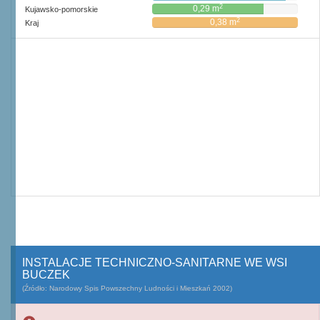
2
0,29 m
Kujawsko-pomorskie
2
0,38 m
Kraj
INSTALACJE TECHNICZNO-SANITARNE WE WSI
BUCZEK
(Źródło: Narodowy Spis Powszechny Ludności i Mieszkań 2002)