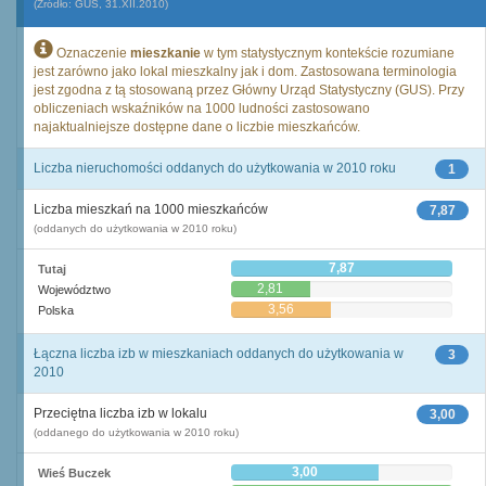
(Źródło: GUS, 31.XII.2010)
Oznaczenie
mieszkanie
w tym statystycznym kontekście rozumiane
jest zarówno jako lokal mieszkalny jak i dom. Zastosowana terminologia
jest zgodna z tą stosowaną przez Główny Urząd Statystyczny (GUS). Przy
obliczeniach wskaźników na 1000 ludności zastosowano
najaktualniejsze dostępne dane o liczbie mieszkańców.
Liczba nieruchomości oddanych do użytkowania w 2010 roku
1
Liczba mieszkań na 1000 mieszkańców
7,87
(oddanych do użytkowania w 2010 roku)
7,87
Tutaj
2,81
Województwo
3,56
Polska
Łączna liczba izb w mieszkaniach oddanych do użytkowania w
3
2010
Przeciętna liczba izb w lokalu
3,00
(oddanego do użytkowania w 2010 roku)
3,00
Wieś Buczek