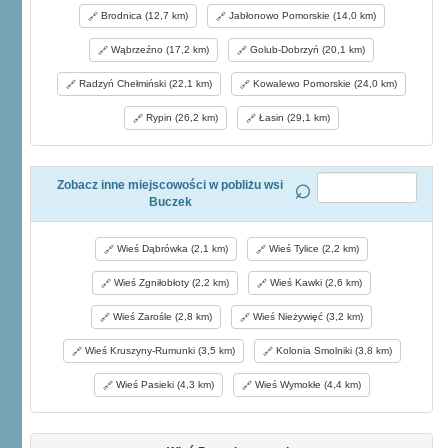
Brodnica (12,7 km)
Jabłonowo Pomorskie (14,0 km)
Wąbrzeźno (17,2 km)
Golub-Dobrzyń (20,1 km)
Radzyń Chełmiński (22,1 km)
Kowalewo Pomorskie (24,0 km)
Rypin (26,2 km)
Łasin (29,1 km)
Zobacz inne miejscowości w pobliżu wsi
Buczek
Wieś Dąbrówka (2,1 km)
Wieś Tylice (2,2 km)
Wieś Zgniłobłoty (2,2 km)
Wieś Kawki (2,6 km)
Wieś Zarośle (2,8 km)
Wieś Nieżywięć (3,2 km)
Wieś Kruszyny-Rumunki (3,5 km)
Kolonia Smolniki (3,8 km)
Wieś Pasieki (4,3 km)
Wieś Wymokłe (4,4 km)