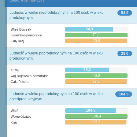
(Źródło: GUS, NSP 2021)
Ludność w wieku nieprodukcyjnym na 100 osób w wieku
54,9
produkcyjnym
54,9
Wieś Buczek
71,1
Kujawsko-pomorskie
70,8
Cały kraj
Ludność w wieku poprodukcyjnym na 100 osób w wieku
28,0
produkcyjnym
28,0
Tutaj
40,0
woj. kujawsko-pomorskie
39,5
Cała Polska
Ludność w wieku poprodukcyjnym na 100 osób w wieku
104,5
przedprodukcyjnym
104,5
Wieś
128,4
Województwo
126,0
Kraj