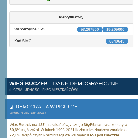
Identyfikatory
Współrzędne GPS
53.267500
19.205000
Kod SIMC
0840645
WIEŚ BUCZEK
- DANE DEMOGRAFICZNE
(LICZBA LUDNOŚCI, PŁEĆ MIESZKAŃCÓW)
DEMOGRAFIA W PIGUŁCE
(Źródło: GUS, NSP 2021)
Wieś Buczek ma
127
mieszkańców, z czego
39,4%
stanowią kobiety, a
60,6%
mężczyźni. W latach 1998-2021 liczba mieszkańców
zmalała
o
22,1%
. Współczynnik feminizacji we wsi wynosi
65
i jest
znacznie