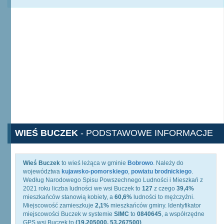
WIEŚ BUCZEK
- PODSTAWOWE INFORMACJE
Wieś Buczek
to wieś leżąca w gminie
Bobrowo
. Należy do
województwa
kujawsko-pomorskiego
,
powiatu brodnickiego
.
Według Narodowego Spisu Powszechnego Ludności i Mieszkań z
2021 roku liczba ludności we wsi Buczek to
127
z czego
39,4%
mieszkańców stanowią kobiety, a
60,6%
ludności to mężczyźni.
Miejscowość zamieszkuje
2,1%
mieszkańców gminy. Identyfikator
miejscowości Buczek w systemie
SIMC
to
0840645
, a współrzędne
GPS wsi Buczek to
(19.205000, 53.267500)
.