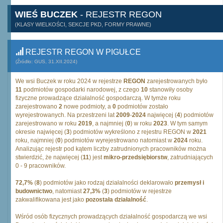
WIEŚ BUCZEK
- REJESTR REGON
(KLASY WIELKOŚCI, SEKCJE PKD, FORMY PRAWNE)
REJESTR REGON W PIGUŁCE
(Źródło: GUS, 31.XII.2024)
We wsi Buczek w roku 2024 w rejestrze
REGON
zarejestrowanych było
11
podmiotów gospodarki narodowej, z czego
10
stanowiły osoby
fizyczne prowadzące działalność gospodarczą. W tymże roku
zarejestrowano
2
nowe podmioty, a
0
podmiotów zostało
wyrejestrowanych. Na przestrzeni lat
2009
-
2024
najwięcej (
4
) podmiotów
zarejestrowano w roku
2019
, a najmniej (
0
) w roku
2023
. W tym samym
okresie najwięcej (
3
) podmiotów wykreślono z rejestru REGON w
2021
roku, najmniej (
0
) podmiotów wyrejestrowano natomiast w
2024
roku.
Analizując rejestr pod kątem liczby zatrudnionych pracowników można
stwierdzić, że najwięcej (
11
) jest
mikro-przedsiębiorstw
, zatrudniających
0 - 9 pracowników.
72,7%
(
8
) podmiotów jako rodzaj działalności deklarowało
przemysł i
budownictwo
, natomiast
27,3%
(
3
) podmiotów w rejestrze
zakwalifikowana jest jako
pozostała działalność
.
Wśród osób fizycznych prowadzących działalność gospodarczą we wsi