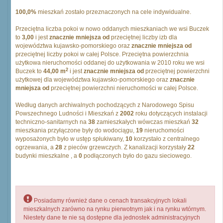
100,0%
mieszkań zostało przeznaczonych na cele indywidualne.
Przeciętna liczba pokoi w nowo oddanych mieszkaniach we wsi Buczek
to
3,00
i jest
znacznie mniejsza od
przeciętnej liczby izb dla
województwa kujawsko-pomorskiego oraz
znacznie mniejsza od
przeciętnej liczby pokoi w całej Polsce. Przeciętna powierzchnia
użytkowa nieruchomości oddanej do użytkowania w 2010 roku we wsi
2
Buczek to
44,00 m
i jest
znacznie mniejsza od
przeciętnej powierzchni
użytkowej dla województwa kujawsko-pomorskiego oraz
znacznie
mniejsza od
przeciętnej powierzchni nieruchomości w całej Polsce.
Według danych archiwalnych pochodzących z Narodowego Spisu
Powszechnego Ludności i Mieszkań z
2002
roku dotyczących instalacji
techniczno-sanitarnych na
38
zamieszkałych wówczas mieszkań
32
mieszkania przyłączone były do wodociągu,
19
nieruchomości
wyposażonych było w ustęp spłukiwany,
10
korzystało z centralnego
ogrzewania, a
28
z pieców grzewczych. Z kanalizacji korzystały
22
budynki mieszkalne , a
0
podłączonych było do gazu sieciowego.
Posiadamy również dane o cenach transakcyjnych lokali
mieszkalnych zarówno na rynku pierwotnym jak i na rynku wtórnym.
Niestety dane te nie są dostępne dla jednostek administracyjnych