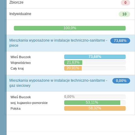
Zbiorcze
0
Indywidualne
10
0,0%
100,0%
Mieszkania wyposażone w instalacje techniczno-sanitarne -
73,68%
piece
73,68%
Wieś Buczek
21,63%
Województwo
20,91%
Cały kraj
Mieszkania wyposażone w instalacje techniczno-sanitarne -
0,00%
gaz sieciowy
0,00%
Wieś Buczek
53,11%
woj. kujawsko-pomorskie
58,32%
Polska