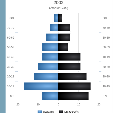
2002
(Źródło: GUS)
80+
80+
70-79
70-79
60-69
60-69
50-59
50-59
40-49
40-49
30-39
30-39
20-29
20-29
10-19
10-19
0-9
0-9
20
10
0
10
20
Kobiety
Mężczyźni