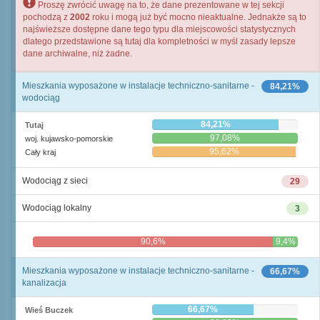
Proszę zwrócić uwagę na to, że dane prezentowane w tej sekcji
pochodzą z
2002
roku i mogą już być mocno nieaktualne. Jednakże są to
najświeższe dostępne dane tego typu dla miejscowości statystycznych
dlatego przedstawione są tutaj dla kompletności w myśl zasady lepsze
dane archiwalne, niż żadne.
Mieszkania wyposażone w instalacje techniczno-sanitarne -
84,21%
wodociąg
84,21%
Tutaj
97,08%
woj. kujawsko-pomorskie
95,62%
Cały kraj
Wodociąg z sieci
29
Wodociąg lokalny
3
90,6%
9,4%
Mieszkania wyposażone w instalacje techniczno-sanitarne -
66,67%
kanalizacja
66,67%
Wieś Buczek