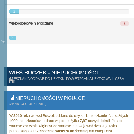
3
wieloosobowe nierodzinne
2
2
WIEŚ BUCZEK
- NIERUCHOMOŚCI
(MIESZKANIA ODDANE DO UŻYTKU, POWIERZCHNIA UŻYTKOWA, LICZBA
IZB)
NIERUCHOMOŚCI W PIGUŁCE
(Źródło: GUS, 31.XII.2010)
W
2010
roku we wsi Buczek oddano do użytku
1
mieszkanie. Na każdych
1000 mieszkańców oddano więc do użytku
7,87
nowych lokali. Jest to
wartość
znacznie większa od
wartości dla województwa kujawsko-
pomorskiego oraz
znacznie większa od
średniej dla całej Polski.