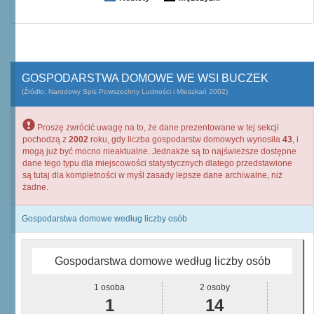
GOSPODARSTWA DOMOWE WE WSI BUCZEK
(Źródło: Narodowy Spis Powszechny Ludności i Mieszkań 2002)
Proszę zwrócić uwagę na to, że dane prezentowane w tej sekcji
pochodzą z
2002
roku, gdy liczba gospodarstw domowych wynosiła
43
, i
mogą już być mocno nieaktualne. Jednakże są to najświeższe dostępne
dane tego typu dla miejscowości statystycznych dlatego przedstawione
są tutaj dla kompletności w myśl zasady lepsze dane archiwalne, niż
żadne.
Gospodarstwa domowe według liczby osób
Gospodarstwa domowe według liczby osób
1 osoba
2 osoby
1
14