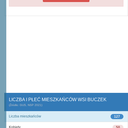
LICZBA I PŁEĆ MIESZKAŃCÓW WSI BUCZEK
(Źródło: GUS, NSP 2021)
Liczba mieszkańców
127
Kobiety
50