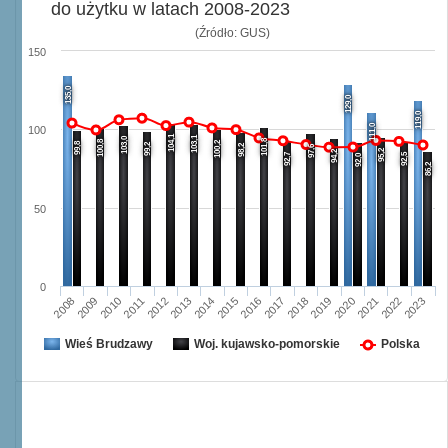
do użytku w latach 2008-2023
(Źródło: GUS)
150
135,0
129,0
119,0
111,0
100
104,1
103,1
103,0
101,8
100,8
100,2
99,8
99,2
98,2
97,6
95,2
94,2
92,7
92,5
92,0
86,2
50
0
2008
2009
2010
2011
2012
2013
2014
2015
2016
2017
2018
2019
2020
2021
2022
2023
Wieś Brudzawy
Woj. kujawsko-pomorskie
Polska