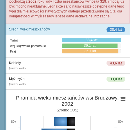
pochodzą z
2002
roku, gdy liczba mieszkańców wynosiła
319
, i mogą już
być mocno nieaktualne. Jednakże są to najświeższe dostępne dane tego
typu dla miejscowości statystycznych dlatego przedstawione są tutaj dla
kompletności w myśl zasady lepsze dane archiwalne, niż żadne.
Średni wiek mieszkańców
38,4 lat
38,4 lat
Tutaj
36,1 lat
woj. kujawsko-pomorskie
36,7 lat
Kraj
Kobiety
43,6 lat
(średni wiek)
Mężczyźni
33,8 lat
(średni wiek)
Piramida wieku mieszkańców wsi Brudzawy,
2002
(Źródło: GUS)
80+
80+