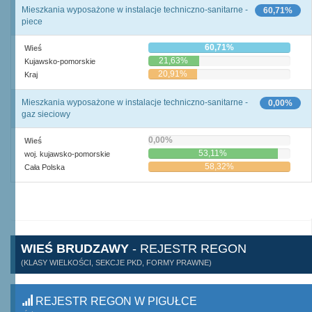
Mieszkania wyposażone w instalacje techniczno-sanitarne -
60,71%
piece
60,71%
Wieś
21,63%
Kujawsko-pomorskie
20,91%
Kraj
Mieszkania wyposażone w instalacje techniczno-sanitarne -
0,00%
gaz sieciowy
0,00%
Wieś
53,11%
woj. kujawsko-pomorskie
58,32%
Cała Polska
WIEŚ BRUDZAWY
- REJESTR REGON
(KLASY WIELKOŚCI, SEKCJE PKD, FORMY PRAWNE)
REJESTR REGON W PIGUŁCE