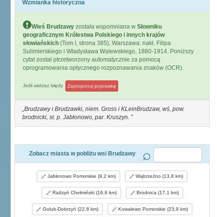
Wzmianka historyczna
Wieś Brudzawy
została wspomniana w
Słowniku
geograficznym Królestwa Polskiego i innych krajów
słowiańskich
(Tom I, strona 385), Warszawa: nakł. Filipa
Sulimierskiego i Władysława Walewskiego, 1880-1914. Poniższy
cytat został ptrzetworzony automatycznie za pomocą
oprogramowania optycznego rozpoznawania znaków (OCR).
Jeśli widzisz błędy
Zaproponuj poprawkę
Brudzawy i Brudzawki, niem. Gross i KLeinBrudzaw, wś, pow.
brodnicki, st. p. Jabłonowo, par. Kruszyn.
Zobacz miasta w pobliżu wsi Brudzawy
Jabłonowo Pomorskie (9,2 km)
Wąbrzeźno (13,8 km)
Radzyń Chełmiński (16,6 km)
Brodnica (17,1 km)
Golub-Dobrzyń (22,8 km)
Kowalewo Pomorskie (23,9 km)