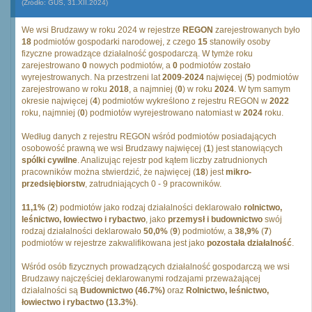
(Źródło: GUS, 31.XII.2024)
We wsi Brudzawy w roku 2024 w rejestrze
REGON
zarejestrowanych było
18
podmiotów gospodarki narodowej, z czego
15
stanowiły osoby
fizyczne prowadzące działalność gospodarczą. W tymże roku
zarejestrowano
0
nowych podmiotów, a
0
podmiotów zostało
wyrejestrowanych. Na przestrzeni lat
2009
-
2024
najwięcej (
5
) podmiotów
zarejestrowano w roku
2018
, a najmniej (
0
) w roku
2024
. W tym samym
okresie najwięcej (
4
) podmiotów wykreślono z rejestru REGON w
2022
roku, najmniej (
0
) podmiotów wyrejestrowano natomiast w
2024
roku.
Według danych z rejestru REGON wśród podmiotów posiadających
osobowość prawną we wsi Brudzawy najwięcej (
1
) jest stanowiących
spólki cywilne
. Analizując rejestr pod kątem liczby zatrudnionych
pracowników można stwierdzić, że najwięcej (
18
) jest
mikro-
przedsiębiorstw
, zatrudniających 0 - 9 pracowników.
11,1%
(
2
) podmiotów jako rodzaj działalności deklarowało
rolnictwo,
leśnictwo, łowiectwo i rybactwo
, jako
przemysł i budownictwo
swój
rodzaj działalności deklarowało
50,0%
(
9
) podmiotów, a
38,9%
(
7
)
podmiotów w rejestrze zakwalifikowana jest jako
pozostała działalność
.
Wśród osób fizycznych prowadzących działalność gospodarczą we wsi
Brudzawy najczęściej deklarowanymi rodzajami przeważającej
działalności są
Budownictwo (46.7%)
oraz
Rolnictwo, leśnictwo,
łowiectwo i rybactwo (13.3%)
.