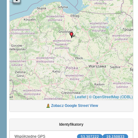
Leaflet
|
© OpenStreetMap (ODBL)
Zobacz Google Street View
Identyfikatory
Współrzędne GPS
53.307222
19.150833