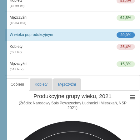
Kobiety
52,4%
(18-59 lat)
Mężczyźni
62,5%
(18-64 lata)
W wieku poprodukcyjnym
20,0%
Kobiety
25,4%
(59+ lat)
Mężczyźni
15,3%
(64+ lata)
Ogółem
Kobiety
Mężczyźni
Produkcyjne grupy wieku, 2021
(Źródło: Narodowy Spis Powszechny Ludności i Mieszkań, NSP
2021)