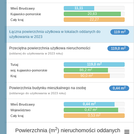
11,11
Wieś Brudzawy
20,83
Kujawsko-pomorskie
22,27
Cały kraj
2
Łączna powierzchnia użytkowa w lokalach oddanych do
119 m
użytkowania w 2023
2
Przeciętna powierzchnia użytkowa nieruchomości
119,0 m
(oddanej do użytkowania w 2023 roku)
2
119,0 m
Tutaj
2
86,2 m
woj. kujawsko-pomorskie
2
90,0 m
Kraj
2
Powierzchnia budynku mieszkalnego na osobę
0,44 m
(oddanego do użytkowania w 2023 roku)
2
0,44 m
Wieś Brudzawy
2
0,47 m
Województwo
2
0,53 m
Cały kraj
2
Powierzchnia (m
) nieruchomości oddanych