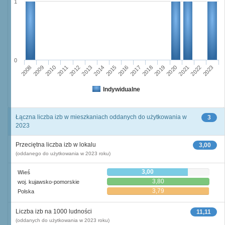
1
0
2008
2009
2010
2011
2012
2013
2014
2015
2016
2017
2018
2019
2020
2021
2022
2023
Indywidualne
Łączna liczba izb w mieszkaniach oddanych do użytkowania w
3
2023
Przeciętna liczba izb w lokalu
3,00
(oddanego do użytkowania w 2023 roku)
3,00
Wieś
3,80
woj. kujawsko-pomorskie
3,79
Polska
Liczba izb na 1000 ludności
11,11
(oddanych do użytkowania w 2023 roku)