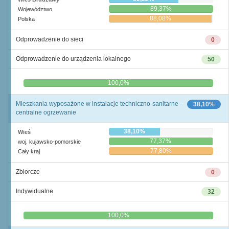
89,37%
Województwo
88,08%
Polska
Odprowadzenie do sieci
0
Odprowadzenie do urządzenia lokalnego
50
0,0%
100,0%
Mieszkania wyposażone w instalacje techniczno-sanitarne -
38,10%
centralne ogrzewanie
38,10%
Wieś
77,37%
woj. kujawsko-pomorskie
77,80%
Cały kraj
Zbiorcze
0
Indywidualne
32
0,0%
100,0%