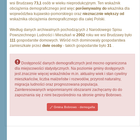
wsi Brudzawy
73,1
osób w wieku nieprodukcyjnym. Ten wskaźnik
obciążenia demograficznego jest więc
porównywalny do
wkażnika dla
województwa kujawsko-pomorskiego oraz
nieznacznie większy od
wskażnika obciążenia demograficznego dla całej Polski.
Według danych archiwalnych pochodzących z Narodowego Spisu
Powszechnego Ludności i Mieszkań w
2002
roku we wsi Brudzawy było
111
gospodarstw domowych. Wśród nich dominowały gospodarstwa
zamieszkałe przez
dwie osoby
- takich gospodarstw było
31
.
Dostępność danych demograficznych jest mocno ograniczona
dla miejscowości statystycznych. Na poziomie gminy dostępnych
jest znacznie więcej wskaźników m.in. aktualny wiek i stan cywilny
mieszkańców, liczba małżeństw i rozwodów, przyrost naturalny,
migracja ludności oraz prognozowana populacja.
Zainteresowanych wspomnianymi obszarami zachęcamy do do
zapoznania się z nimi bezpośrednio na stronie gminy Bobrowo.
Gmina Bobrowo - demogafia