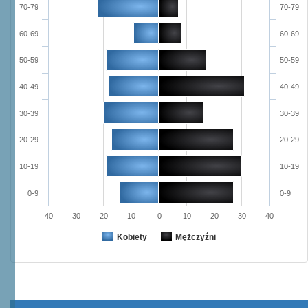
70-79
70-79
60-69
60-69
50-59
50-59
40-49
40-49
30-39
30-39
20-29
20-29
10-19
10-19
0-9
0-9
40
30
20
10
0
10
20
30
40
Kobiety
Mężczyźni