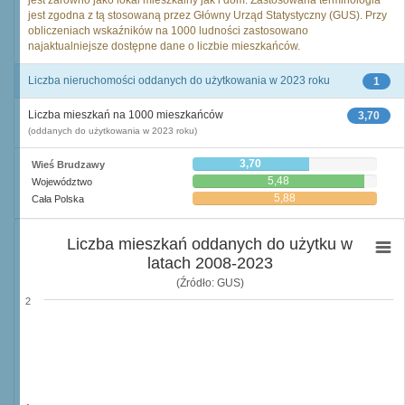
jest zarówno jako lokal mieszkalny jak i dom. Zastosowana terminologia
jest zgodna z tą stosowaną przez Główny Urząd Statystyczny (GUS). Przy
obliczeniach wskaźników na 1000 ludności zastosowano
najaktualniejsze dostępne dane o liczbie mieszkańców.
Liczba nieruchomości oddanych do użytkowania w 2023 roku
1
Liczba mieszkań na 1000 mieszkańców
3,70
(oddanych do użytkowania w 2023 roku)
3,70
Wieś Brudzawy
5,48
Województwo
5,88
Cała Polska
Liczba mieszkań oddanych do użytku w
latach 2008-2023
(Źródło: GUS)
2