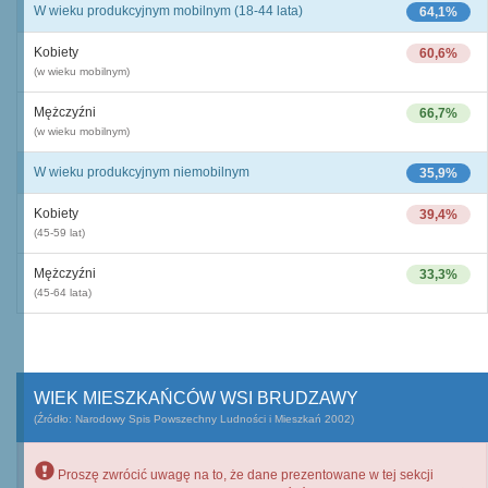
W wieku produkcyjnym mobilnym (18-44 lata)
64,1%
Kobiety
60,6%
(w wieku mobilnym)
Mężczyźni
66,7%
(w wieku mobilnym)
W wieku produkcyjnym niemobilnym
35,9%
Kobiety
39,4%
(45-59 lat)
Mężczyźni
33,3%
(45-64 lata)
WIEK MIESZKAŃCÓW WSI BRUDZAWY
(Źródło: Narodowy Spis Powszechny Ludności i Mieszkań 2002)
Proszę zwrócić uwagę na to, że dane prezentowane w tej sekcji