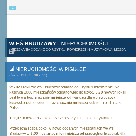
4
WIEŚ BRUDZAWY
- NIERUCHOMOŚCI
(MIESZKANIA ODDANE DO UŻYTKU, POWIERZCHNIA UŻYTKOWA, LICZBA
IZB)
NIERUCHOMOŚCI W PIGUŁCE
(Źródło: GUS, 31.XII.2023)
W
2023
roku we wsi Brudzawy oddano do użytku
1
mieszkanie. Na
każdych 1000 mieszkańców oddano więc do użytku
3,70
nowych lokali.
Jest to wartość
znacznie mniejsza od
wartości dla województwa
kujawsko-pomorskiego oraz
znacznie mniejsza od
średniej dla całej
Polski.
100,0%
mieszkań zostało przeznaczonych na cele indywidualne.
Przeciętna liczba pokoi w nowo oddanych mieszkaniach we wsi
Brudzawy to
3,00
i jest
znacznie mniejsza od
przeciętnej liczby izb dla