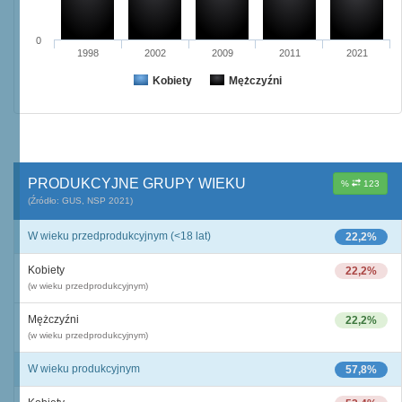
0
1998
2002
2009
2011
2021
Kobiety
Mężczyźni
PRODUKCYJNE GRUPY WIEKU
%
123
(Źródło: GUS, NSP 2021)
W wieku przedprodukcyjnym (<18 lat)
22,2%
Kobiety
22,2%
(w wieku przedprodukcyjnym)
Mężczyźni
22,2%
(w wieku przedprodukcyjnym)
W wieku produkcyjnym
57,8%