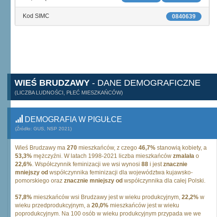
Kod SIMC
0840639
WIEŚ BRUDZAWY
- DANE DEMOGRAFICZNE
(LICZBA LUDNOŚCI, PŁEĆ MIESZKAŃCÓW)
DEMOGRAFIA W PIGUŁCE
(Źródło: GUS, NSP 2021)
Wieś Brudzawy ma
270
mieszkańców, z czego
46,7%
stanowią kobiety, a
53,3%
mężczyźni. W latach 1998-2021 liczba mieszkańców
zmalała
o
22,6%
. Współczynnik feminizacji we wsi wynosi
88
i jest
znacznie
mniejszy od
współczynnika feminizacji dla województwa kujawsko-
pomorskiego oraz
znacznie mniejszy od
współczynnika dla całej Polski.
57,8%
mieszkańców wsi Brudzawy jest w wieku produkcyjnym,
22,2%
w
wieku przedprodukcyjnym, a
20,0%
mieszkańców jest w wieku
poprodukcyjnym. Na 100 osób w wieku produkcyjnym przypada we we