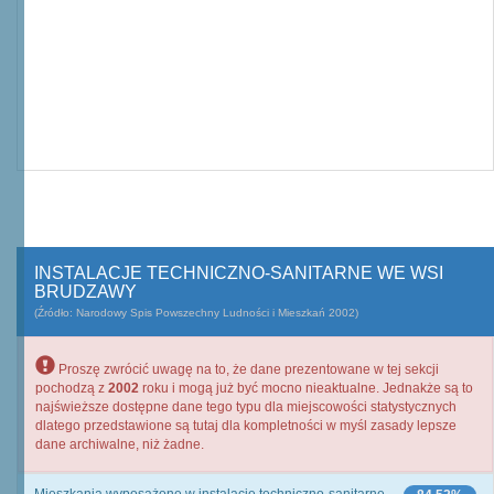
INSTALACJE TECHNICZNO-SANITARNE WE WSI
BRUDZAWY
(Źródło: Narodowy Spis Powszechny Ludności i Mieszkań 2002)
Proszę zwrócić uwagę na to, że dane prezentowane w tej sekcji
pochodzą z
2002
roku i mogą już być mocno nieaktualne. Jednakże są to
najświeższe dostępne dane tego typu dla miejscowości statystycznych
dlatego przedstawione są tutaj dla kompletności w myśl zasady lepsze
dane archiwalne, niż żadne.