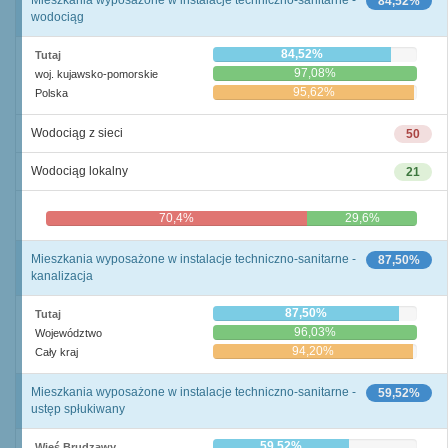
Mieszkania wyposażone w instalacje techniczno-sanitarne -
84,52%
wodociąg
84,52%
Tutaj
97,08%
woj. kujawsko-pomorskie
95,62%
Polska
Wodociąg z sieci
50
Wodociąg lokalny
21
70,4%
29,6%
Mieszkania wyposażone w instalacje techniczno-sanitarne -
87,50%
kanalizacja
87,50%
Tutaj
96,03%
Województwo
94,20%
Cały kraj
Mieszkania wyposażone w instalacje techniczno-sanitarne -
59,52%
ustęp spłukiwany
59,52%
Wieś Brudzawy