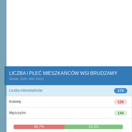
LICZBA I PŁEĆ MIESZKAŃCÓW WSI BRUDZAWY
(Źródło: GUS, NSP 2021)
Liczba mieszkańców
270
Kobiety
126
Mężczyźni
144
46,7%
53,3%