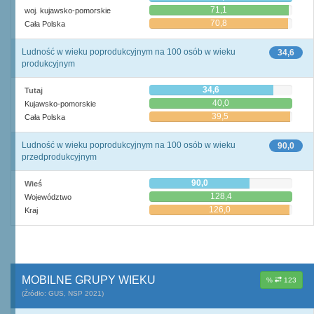
71,1
woj. kujawsko-pomorskie
70,8
Cała Polska
Ludność w wieku poprodukcyjnym na 100 osób w wieku
34,6
produkcyjnym
34,6
Tutaj
40,0
Kujawsko-pomorskie
39,5
Cała Polska
Ludność w wieku poprodukcyjnym na 100 osób w wieku
90,0
przedprodukcyjnym
90,0
Wieś
128,4
Województwo
126,0
Kraj
MOBILNE GRUPY WIEKU
%
123
(Źródło: GUS, NSP 2021)