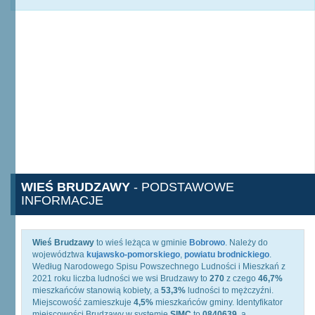
WIEŚ BRUDZAWY
- PODSTAWOWE
INFORMACJE
Wieś Brudzawy
to wieś leżąca w gminie
Bobrowo
. Należy do
województwa
kujawsko-pomorskiego
,
powiatu brodnickiego
.
Według Narodowego Spisu Powszechnego Ludności i Mieszkań z
2021 roku liczba ludności we wsi Brudzawy to
270
z czego
46,7%
mieszkańców stanowią kobiety, a
53,3%
ludności to mężczyźni.
Miejscowość zamieszkuje
4,5%
mieszkańców gminy. Identyfikator
miejscowości Brudzawy w systemie
SIMC
to
0840639
, a