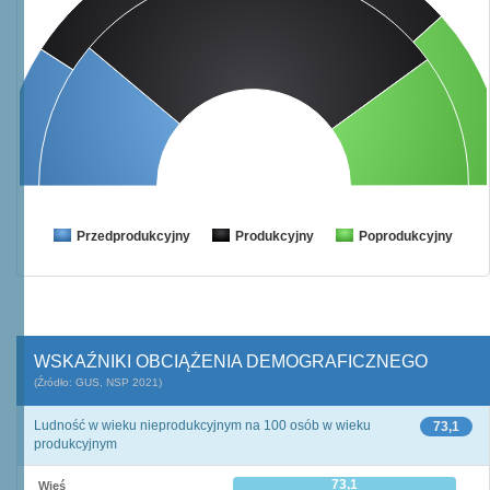
Przedprodukcyjny
Produkcyjny
Poprodukcyjny
WSKAŹNIKI OBCIĄŻENIA DEMOGRAFICZNEGO
(Źródło: GUS, NSP 2021)
Ludność w wieku nieprodukcyjnym na 100 osób w wieku
73,1
produkcyjnym
73,1
Wieś