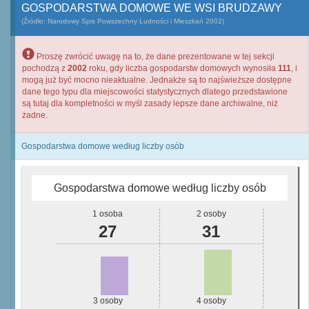
GOSPODARSTWA DOMOWE WE WSI BRUDZAWY
(Źródło: Narodowy Spis Powszechny Ludności i Mieszkań 2002)
Proszę zwrócić uwagę na to, że dane prezentowane w tej sekcji
pochodzą z
2002
roku, gdy liczba gospodarstw domowych wynosiła
111
, i
mogą już być mocno nieaktualne. Jednakże są to najświeższe dostępne
dane tego typu dla miejscowości statystycznych dlatego przedstawione
są tutaj dla kompletności w myśl zasady lepsze dane archiwalne, niż
żadne.
Gospodarstwa domowe według liczby osób
Gospodarstwa domowe według liczby osób
1 osoba
2 osoby
27
31
3 osoby
4 osoby