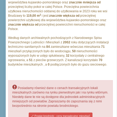
województwa kujawsko-pomorskiego oraz
znacznie mniejsza od
przeciętnej liczby pokoi w całej Polsce. Przeciętna powierzchnia
użytkowa nieruchomości oddanej do użytkowania w 2023 roku we wsi
2
Brudzawy to
119,00 m
i jest
znacznie większa od
przeciętnej
powierzchni użytkowej dla województwa kujawsko-pomorskiego oraz
znacznie większa od
przeciętnej powierzchni nieruchomości w całej
Polsce.
Według danych archiwalnych pochodzących z Narodowego Spisu
Powszechnego Ludności i Mieszkań z
2002
roku dotyczących instalacji
techniczno-sanitarnych na
84
zamieszkane wówczas mieszkania
71
mieszkań przyłączonych było do wodociągu,
50
nieruchomości
wyposażonych było w ustęp spłukiwany,
32
korzystały z centralnego
ogrzewania, a
51
z pieców grzewczych. Z kanalizacji korzystało
70
budynków mieszkalnych , a
0
podłączonych było do gazu sieciowego.
Posiadamy również dane o cenach transakcyjnych lokali
mieszkalnych zarówno na rynku pierwotnym jak i na rynku wtórnym.
Niestety dane te nie są dostępne dla jednostek administracyjnych
mniejszych od powiatów. Zapraszamy do zapoznania się z nimi
bezpośrednio na stronie powiatu brodnickiego.
Powiat brodnicki - ceny transakcyjne mieszkań