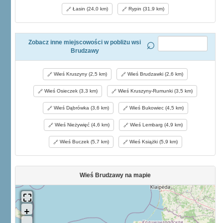
Łasin (24,0 km)
Rypin (31,9 km)
Zobacz inne miejscowości w pobliżu wsi
Brudzawy
Wieś Kruszyny (2,5 km)
Wieś Brudzawki (2,6 km)
Wieś Osieczek (3,3 km)
Wieś Kruszyny-Rumunki (3,5 km)
Wieś Dąbrówka (3,6 km)
Wieś Bukowiec (4,5 km)
Wieś Nieżywięć (4,6 km)
Wieś Lembarg (4,9 km)
Wieś Buczek (5,7 km)
Wieś Książki (5,9 km)
Wieś Brudzawy na mapie