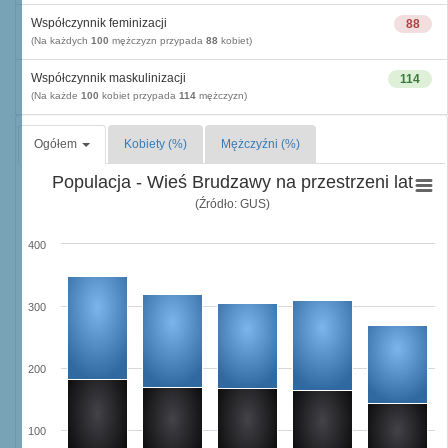
Współczynnik feminizacji
88
(Na każdych
100
mężczyzn przypada
88
kobiet)
Współczynnik maskulinizacji
114
(Na każde
100
kobiet przypada
114
mężczyzn)
Ogółem
Kobiety (%)
Mężczyźni (%)
Populacja - Wieś Brudzawy na przestrzeni lat
(Źródło: GUS)
400
300
200
100