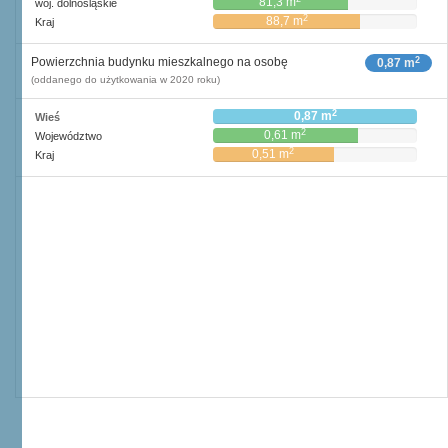
81,3 m
woj. dolnośląskie
2
88,7 m
Kraj
2
Powierzchnia budynku mieszkalnego na osobę
0,87 m
(oddanego do użytkowania w 2020 roku)
2
0,87 m
Wieś
2
0,61 m
Województwo
2
0,51 m
Kraj