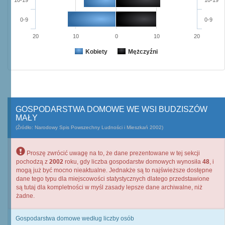
10-19
10-19
0-9
0-9
20
10
0
10
20
Kobiety
Mężczyźni
GOSPODARSTWA DOMOWE WE WSI BUDZISZÓW
MAŁY
(Źródło: Narodowy Spis Powszechny Ludności i Mieszkań 2002)
Proszę zwrócić uwagę na to, że dane prezentowane w tej sekcji
pochodzą z
2002
roku, gdy liczba gospodarstw domowych wynosiła
48
, i
mogą już być mocno nieaktualne. Jednakże są to najświeższe dostępne
dane tego typu dla miejscowości statystycznych dlatego przedstawione
są tutaj dla kompletności w myśl zasady lepsze dane archiwalne, niż
żadne.
Gospodarstwa domowe według liczby osób