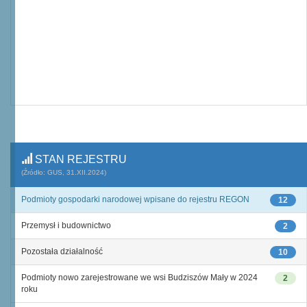
STAN REJESTRU
(Źródło: GUS, 31.XII.2024)
Podmioty gospodarki narodowej wpisane do rejestru REGON
12
Przemysł i budownictwo
2
Pozostała działalność
10
Podmioty nowo zarejestrowane we wsi Budziszów Mały w 2024
2
roku