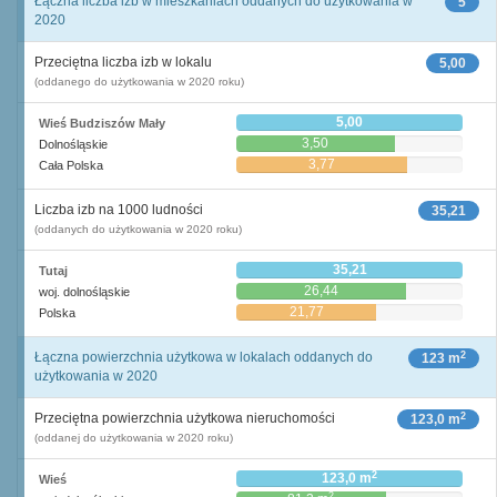
Łączna liczba izb w mieszkaniach oddanych do użytkowania w
5
2020
Przeciętna liczba izb w lokalu
5,00
(oddanego do użytkowania w 2020 roku)
5,00
Wieś Budziszów Mały
3,50
Dolnośląskie
3,77
Cała Polska
Liczba izb na 1000 ludności
35,21
(oddanych do użytkowania w 2020 roku)
35,21
Tutaj
26,44
woj. dolnośląskie
21,77
Polska
2
Łączna powierzchnia użytkowa w lokalach oddanych do
123 m
użytkowania w 2020
2
Przeciętna powierzchnia użytkowa nieruchomości
123,0 m
(oddanej do użytkowania w 2020 roku)
2
123,0 m
Wieś
2