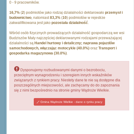
0 - 9 pracowników.
16,7%
(
2
) podmiotów jako rodzaj działalności deklarowało
przemysł i
budownictwo
, natomiast
83,3%
(
10
) podmiotów w rejestrze
zakwalifikowana jest jako
pozostała działalność
.
Wśród osób fizycznych prowadzących działalność gospodarczą we wsi
Budziszów Mały najczęściej deklarowanymi rodzajami przeważającej
działalności są
Handel hurtowy i detaliczny; naprawa pojazdów
samochodowych, włączając motocykle (40.0%)
oraz
Transport i
gospodarka magazynowa (30.0%)
.
Dysponujemy rozbudowanymi danymi o bezrobociu,
przeciętnym wynagrodzeniu i szeregiem innych wskaźników
związanych z rynkiem pracy. Niestety dane te nie są dostępne dla
poszczególnych miejscowości, ale zachęcamy do do zapoznania
się z nimi bezpośrednio na stronie gminy Wądroże Wielkie.
Gmina Wądroże Wielkie - dane o rynku pracy