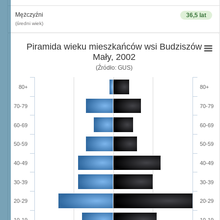
Mężczyźni
36,5 lat
(średni wiek)
Piramida wieku mieszkańców wsi Budziszów
Mały, 2002
(Źródło: GUS)
80+
80+
70-79
70-79
60-69
60-69
50-59
50-59
40-49
40-49
30-39
30-39
20-29
20-29