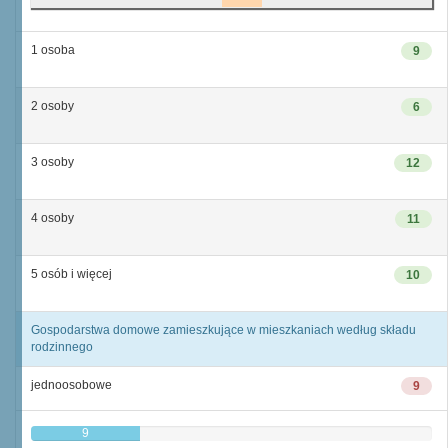
1 osoba
9
2 osoby
6
3 osoby
12
4 osoby
11
5 osób i więcej
10
Gospodarstwa domowe zamieszkujące w mieszkaniach według składu
rodzinnego
jednoosobowe
9
9