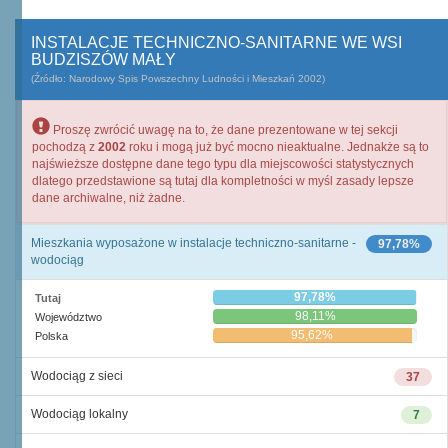
INSTALACJE TECHNICZNO-SANITARNE WE WSI
BUDZISZÓW MAŁY
(Źródło: Narodowy Spis Powszechny Ludności i Mieszkań 2002)
Proszę zwrócić uwagę na to, że dane prezentowane w tej sekcji
pochodzą z
2002
roku i mogą już być mocno nieaktualne. Jednakże są to
najświeższe dostępne dane tego typu dla miejscowości statystycznych
dlatego przedstawione są tutaj dla kompletności w myśl zasady lepsze
dane archiwalne, niż żadne.
Mieszkania wyposażone w instalacje techniczno-sanitarne -
97,78%
wodociąg
97,78%
Tutaj
98,11%
Województwo
95,62%
Polska
Wodociąg z sieci
37
Wodociąg lokalny
7