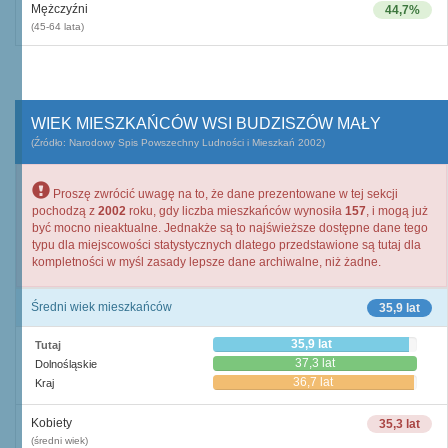
Mężczyźni
44,7%
(45-64 lata)
WIEK MIESZKAŃCÓW WSI BUDZISZÓW MAŁY
(Źródło: Narodowy Spis Powszechny Ludności i Mieszkań 2002)
Proszę zwrócić uwagę na to, że dane prezentowane w tej sekcji
pochodzą z
2002
roku, gdy liczba mieszkańców wynosiła
157
, i mogą już
być mocno nieaktualne. Jednakże są to najświeższe dostępne dane tego
typu dla miejscowości statystycznych dlatego przedstawione są tutaj dla
kompletności w myśl zasady lepsze dane archiwalne, niż żadne.
Średni wiek mieszkańców
35,9 lat
35,9 lat
Tutaj
37,3 lat
Dolnośląskie
36,7 lat
Kraj
Kobiety
35,3 lat
(średni wiek)