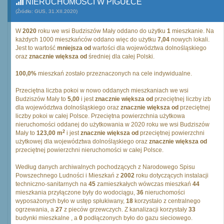
NIERUCHOMOŚCI W PIGUŁCE
(Źródło: GUS, 31.XII.2020)
W
2020
roku we wsi Budziszów Mały oddano do użytku
1
mieszkanie. Na
każdych 1000 mieszkańców oddano więc do użytku
7,04
nowych lokali.
Jest to wartość
mniejsza od
wartości dla województwa dolnośląskiego
oraz
znacznie większa od
średniej dla całej Polski.
100,0%
mieszkań zostało przeznaczonych na cele indywidualne.
Przeciętna liczba pokoi w nowo oddanych mieszkaniach we wsi
Budziszów Mały to
5,00
i jest
znacznie większa od
przeciętnej liczby izb
dla województwa dolnośląskiego oraz
znacznie większa od
przeciętnej
liczby pokoi w całej Polsce. Przeciętna powierzchnia użytkowa
nieruchomości oddanej do użytkowania w 2020 roku we wsi Budziszów
2
Mały to
123,00 m
i jest
znacznie większa od
przeciętnej powierzchni
użytkowej dla województwa dolnośląskiego oraz
znacznie większa od
przeciętnej powierzchni nieruchomości w całej Polsce.
Według danych archiwalnych pochodzących z Narodowego Spisu
Powszechnego Ludności i Mieszkań z
2002
roku dotyczących instalacji
techniczno-sanitarnych na
45
zamieszkałych wówczas mieszkań
44
mieszkania przyłączone były do wodociągu,
36
nieruchomości
wyposażonych było w ustęp spłukiwany,
18
korzystało z centralnego
ogrzewania, a
27
z pieców grzewczych. Z kanalizacji korzystały
33
budynki mieszkalne , a
0
podłączonych było do gazu sieciowego.