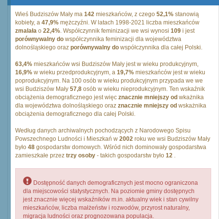
Wieś Budziszów Mały ma
142
mieszkańców, z czego
52,1%
stanowią
kobiety, a
47,9%
mężczyźni. W latach 1998-2021 liczba mieszkańców
zmalała
o
22,4%
. Współczynnik feminizacji we wsi wynosi
109
i jest
porównywalny do
współczynnika feminizacji dla województwa
dolnośląskiego oraz
porównywalny do
współczynnika dla całej Polski.
63,4%
mieszkańców wsi Budziszów Mały jest w wieku produkcyjnym,
16,9%
w wieku przedprodukcyjnym, a
19,7%
mieszkańców jest w wieku
poprodukcyjnym. Na 100 osób w wieku produkcyjnym przypada we we
wsi Budziszów Mały
57,8
osób w wieku nieprodukcyjnym. Ten wskaźnik
obciążenia demograficznego jest więc
znacznie mniejszy od
wkażnika
dla województwa dolnośląskiego oraz
znacznie mniejszy od
wskażnika
obciążenia demograficznego dla całej Polski.
Według danych archiwalnych pochodzących z Narodowego Spisu
Powszechnego Ludności i Mieszkań w
2002
roku we wsi Budziszów Mały
było
48
gospodarstw domowych. Wśród nich dominowały gospodarstwa
zamieszkałe przez
trzy osoby
- takich gospodarstw było
12
.
Dostępność danych demograficznych jest mocno ograniczona
dla miejscowości statystycznych. Na poziomie gminy dostępnych
jest znacznie więcej wskaźników m.in. aktualny wiek i stan cywilny
mieszkańców, liczba małżeństw i rozwodów, przyrost naturalny,
migracja ludności oraz prognozowana populacja.