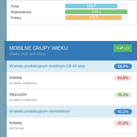
116,7
Tutaj
139,1
Województwo
126,0
Polska
MOBILNE GRUPY WIEKU
%
123
(Źródło: GUS, NSP 2021)
W wieku produkcyjnym mobilnym (18-44 lata)
58,9%
Kobiety
62,8%
(w wieku mobilnym)
Mężczyźni
55,3%
(w wieku mobilnym)
W wieku produkcyjnym niemobilnym
41,1%
Kobiety
37,2%
(45-59 lat)