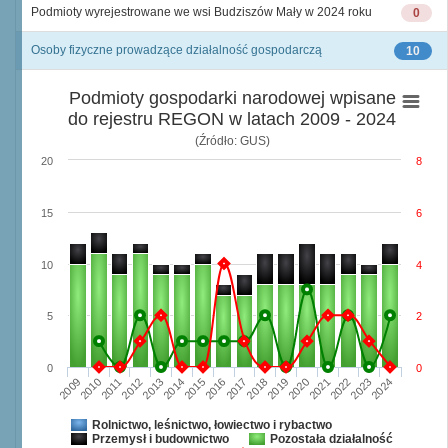
Podmioty wyrejestrowane we wsi Budziszów Mały w 2024 roku
0
Osoby fizyczne prowadzące działalność gospodarczą
10
Podmioty gospodarki narodowej wpisane
do rejestru REGON w latach 2009 - 2024
(Źródło: GUS)
20
8
15
6
10
4
5
2
0
0
2009
2010
2011
2012
2013
2014
2015
2016
2017
2018
2019
2020
2021
2022
2023
2024
Rolnictwo, leśnictwo, łowiectwo i rybactwo
Przemysł i budownictwo
Pozostała działalność