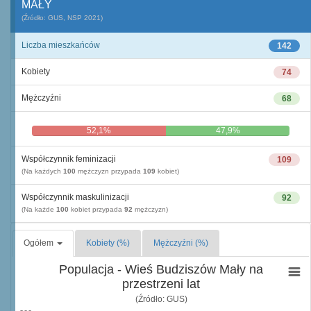
MAŁY
(Źródło: GUS, NSP 2021)
Liczba mieszkańców
142
Kobiety
74
Mężczyźni
68
52,1%
47,9%
Współczynnik feminizacji
109
(Na każdych
100
mężczyzn przypada
109
kobiet)
Współczynnik maskulinizacji
92
(Na każde
100
kobiet przypada
92
mężczyzn)
Ogółem
Kobiety (%)
Mężczyźni (%)
Populacja - Wieś Budziszów Mały na
przestrzeni lat
(Źródło: GUS)