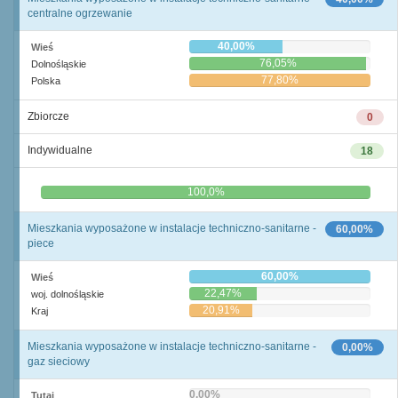
centralne ogrzewanie
40,00%
Wieś
76,05%
Dolnośląskie
77,80%
Polska
Zbiorcze
0
Indywidualne
18
0,0%
100,0%
Mieszkania wyposażone w instalacje techniczno-sanitarne -
60,00%
piece
60,00%
Wieś
22,47%
woj. dolnośląskie
20,91%
Kraj
Mieszkania wyposażone w instalacje techniczno-sanitarne -
0,00%
gaz sieciowy
0,00%
Tutaj