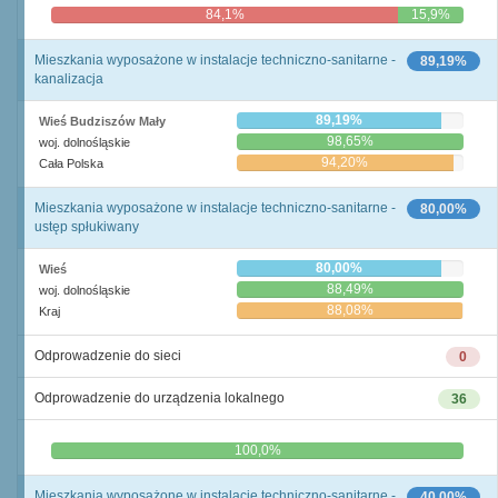
84,1%
15,9%
Mieszkania wyposażone w instalacje techniczno-sanitarne -
89,19%
kanalizacja
89,19%
Wieś Budziszów Mały
98,65%
woj. dolnośląskie
94,20%
Cała Polska
Mieszkania wyposażone w instalacje techniczno-sanitarne -
80,00%
ustęp spłukiwany
80,00%
Wieś
88,49%
woj. dolnośląskie
88,08%
Kraj
Odprowadzenie do sieci
0
Odprowadzenie do urządzenia lokalnego
36
0,0%
100,0%
Mieszkania wyposażone w instalacje techniczno-sanitarne -
40,00%