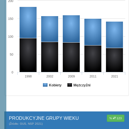
200
150
100
50
0
1998
2002
2009
2011
2021
Kobiety
Mężczyźni
PRODUKCYJNE GRUPY WIEKU
%
123
(Źródło: GUS, NSP 2021)