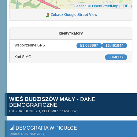
Leaflet
|
© OpenStreetMap (ODBL)
Zobacz Google Street View
Identyfikatory
Współrzędne GPS
51.096667
16.461944
Kod SIMC
0368177
WIEŚ BUDZISZÓW MAŁY
- DANE
DEMOGRAFICZNE
(LICZBA LUDNOŚCI, PŁEĆ MIESZKAŃCÓW)
DEMOGRAFIA W PIGUŁCE
(Źródło: GUS, NSP 2021)