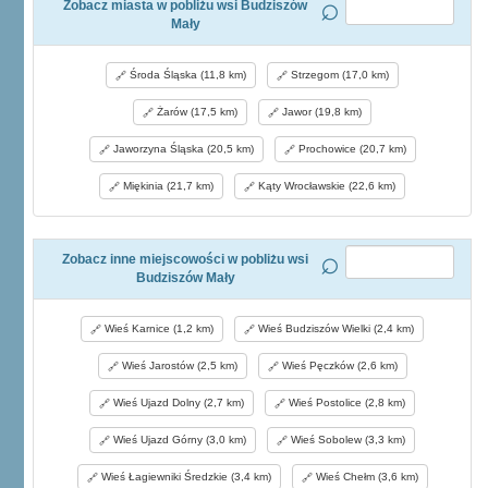
Zobacz miasta w pobliżu wsi Budziszów
Mały
Środa Śląska (11,8 km)
Strzegom (17,0 km)
Żarów (17,5 km)
Jawor (19,8 km)
Jaworzyna Śląska (20,5 km)
Prochowice (20,7 km)
Miękinia (21,7 km)
Kąty Wrocławskie (22,6 km)
Zobacz inne miejscowości w pobliżu wsi
Budziszów Mały
Wieś Karnice (1,2 km)
Wieś Budziszów Wielki (2,4 km)
Wieś Jarostów (2,5 km)
Wieś Pęczków (2,6 km)
Wieś Ujazd Dolny (2,7 km)
Wieś Postolice (2,8 km)
Wieś Ujazd Górny (3,0 km)
Wieś Sobolew (3,3 km)
Wieś Łagiewniki Średzkie (3,4 km)
Wieś Chełm (3,6 km)