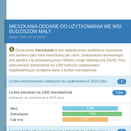
MIESZKANIA ODDANE DO UŻYTKOWANIA WE WSI
BUDZISZÓW MAŁY
(Źródło: GUS, 31.XII.2020)
Oznaczenie
mieszkanie
w tym statystycznym kontekście rozumiane
jest zarówno jako lokal mieszkalny jak i dom. Zastosowana terminologia
jest zgodna z tą stosowaną przez Główny Urząd Statystyczny (GUS). Przy
obliczeniach wskaźników na 1000 ludności zastosowano
najaktualniejsze dostępne dane o liczbie mieszkańców.
Liczba nieruchomości oddanych do użytkowania w 2020 roku
1
Liczba mieszkań na 1000 mieszkańców
7,04
(oddanych do użytkowania w 2020 roku)
7,04
Wieś
7,56
Dolnośląskie
5,77
Cały kraj