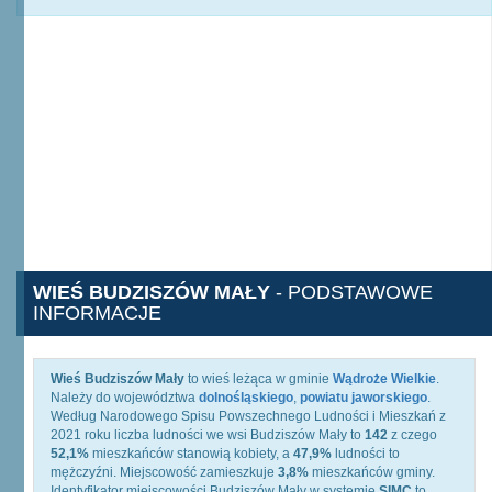
WIEŚ BUDZISZÓW MAŁY
- PODSTAWOWE
INFORMACJE
Wieś Budziszów Mały
to wieś leżąca w gminie
Wądroże Wielkie
.
Należy do województwa
dolnośląskiego
,
powiatu jaworskiego
.
Według Narodowego Spisu Powszechnego Ludności i Mieszkań z
2021 roku liczba ludności we wsi Budziszów Mały to
142
z czego
52,1%
mieszkańców stanowią kobiety, a
47,9%
ludności to
mężczyźni. Miejscowość zamieszkuje
3,8%
mieszkańców gminy.
Identyfikator miejscowości Budziszów Mały w systemie
SIMC
to