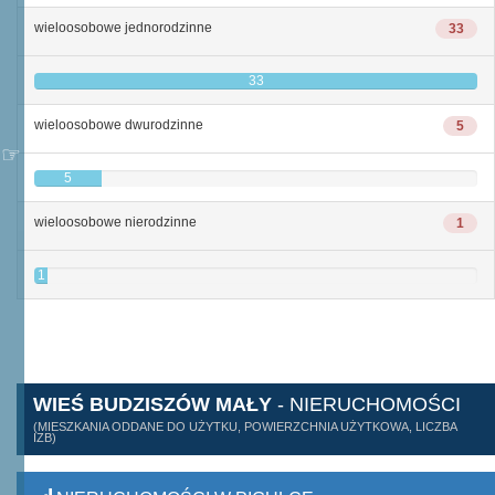
wieloosobowe jednorodzinne
33
33
wieloosobowe dwurodzinne
5
5
wieloosobowe nierodzinne
1
1
WIEŚ BUDZISZÓW MAŁY
- NIERUCHOMOŚCI
(MIESZKANIA ODDANE DO UŻYTKU, POWIERZCHNIA UŻYTKOWA, LICZBA
IZB)