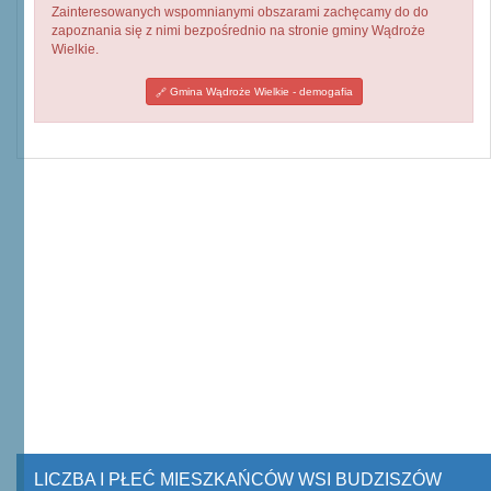
Zainteresowanych wspomnianymi obszarami zachęcamy do do
zapoznania się z nimi bezpośrednio na stronie gminy Wądroże
Wielkie.
Gmina Wądroże Wielkie - demogafia
LICZBA I PŁEĆ MIESZKAŃCÓW WSI BUDZISZÓW