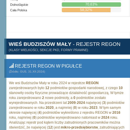
70,63%
Dolnośląskie
58,32%
Cała Polska
WIEŚ BUDZISZÓW MAŁY
- REJESTR REGON
(KLASY WIELKOŚCI, SEKCJE PKD, FORMY PRAWNE)
REJESTR REGON W PIGUŁCE
(Źródło: GUS, 31.XII.2024)
We wsi Budziszów Mały w roku 2024 w rejestrze
REGON
zarejestrowanych było
12
podmiotów gospodarki narodowej, z czego
10
stanowiły osoby fizyczne prowadzące działalność gospodarczą. W tymże
roku zarejestrowano
2
nowe podmioty, a
0
podmiotów zostało
wyrejestrowanych. Na przestrzeni lat
2009
-
2024
najwięcej (
3
) podmiotów
zarejestrowano w roku
2020
, a najmniej (
0
) w roku
2023
. W tym samym
okresie najwięcej (
4
) podmiotów wykreślono z rejestru REGON w
2016
roku, najmniej (
0
) podmiotów wyrejestrowano natomiast w
2024
roku.
Analizując rejestr pod kątem liczby zatrudnionych pracowników można
stwierdzić, że najwięcej (
12
) jest
mikro-przedsiębiorstw
, zatrudniających