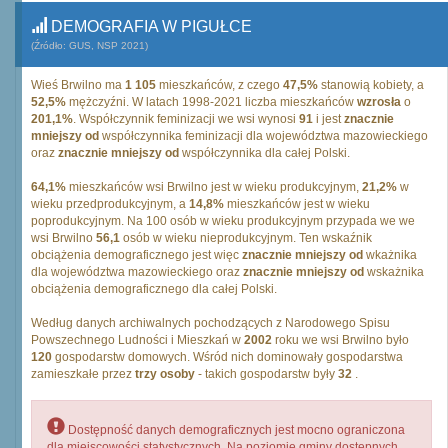
DEMOGRAFIA W PIGUŁCE
(Źródło: GUS, NSP 2021)
Wieś Brwilno ma
1 105
mieszkańców, z czego
47,5%
stanowią kobiety, a
52,5%
mężczyźni. W latach 1998-2021 liczba mieszkańców
wzrosła
o
201,1%
. Współczynnik feminizacji we wsi wynosi
91
i jest
znacznie
mniejszy od
współczynnika feminizacji dla województwa mazowieckiego
oraz
znacznie mniejszy od
współczynnika dla całej Polski.
64,1%
mieszkańców wsi Brwilno jest w wieku produkcyjnym,
21,2%
w
wieku przedprodukcyjnym, a
14,8%
mieszkańców jest w wieku
poprodukcyjnym. Na 100 osób w wieku produkcyjnym przypada we we
wsi Brwilno
56,1
osób w wieku nieprodukcyjnym. Ten wskaźnik
obciążenia demograficznego jest więc
znacznie mniejszy od
wkażnika
dla województwa mazowieckiego oraz
znacznie mniejszy od
wskażnika
obciążenia demograficznego dla całej Polski.
Według danych archiwalnych pochodzących z Narodowego Spisu
Powszechnego Ludności i Mieszkań w
2002
roku we wsi Brwilno było
120
gospodarstw domowych. Wśród nich dominowały gospodarstwa
zamieszkałe przez
trzy osoby
- takich gospodarstw były
32
.
Dostępność danych demograficznych jest mocno ograniczona
dla miejscowości statystycznych. Na poziomie gminy dostępnych