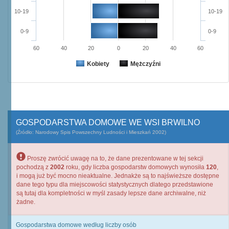
10-19
10-19
0-9
0-9
60
40
20
0
20
40
60
Kobiety
Mężczyźni
GOSPODARSTWA DOMOWE WE WSI BRWILNO
(Źródło: Narodowy Spis Powszechny Ludności i Mieszkań 2002)
Proszę zwrócić uwagę na to, że dane prezentowane w tej sekcji
pochodzą z
2002
roku, gdy liczba gospodarstw domowych wynosiła
120
,
i mogą już być mocno nieaktualne. Jednakże są to najświeższe dostępne
dane tego typu dla miejscowości statystycznych dlatego przedstawione
są tutaj dla kompletności w myśl zasady lepsze dane archiwalne, niż
żadne.
Gospodarstwa domowe według liczby osób