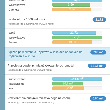
4,80
Wieś Brwilno
3,59
Województwo
3,74
Cały kraj
Liczba izb na 1000 ludności
21,72
(oddanych do użytkowania w 2024 roku)
21,72
Wieś
25,10
Województwo
19,95
Polska
2
Łączna powierzchnia użytkowa w lokalach oddanych do
708 m
użytkowania w 2024
2
Przeciętna powierzchnia użytkowa nieruchomości
141,6 m
(oddanej do użytkowania w 2024 roku)
2
141,6 m
Wieś Brwilno
2
86,7 m
Mazowieckie
2
89,2 m
Kraj
2
Powierzchnia budynku mieszkalnego na osobę
0,64 m
(oddanego do użytkowania w 2024 roku)