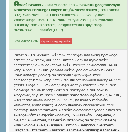
Wieś Brwilno
została wspomniana w
Słowniku geograficznym
Królestwa Polskiego i innych krajów słowiańskich
(Tom I, strona
392), Warszawa: nakł. Filipa Sulimierskiego i Władysława
Walewskiego, 1880-1914. Poniższy cytat został ptrzetworzony
automatycznie za pomocą oprogramowania optycznego
rozpoznawania znaków (OCR).
Jeśli widzisz błędy
Zaproponuj poprawkę
Brwilno 1.) B. wysokie, wś i folw. donacyjny nad Wisłą z prawego
brzegu, pow. płocki, gm. i par. Brwilno. Leży na wyniosłości
nadbrzeżnej, o 6 w. od Płocka. Wś B. zajmuje powierzchni 166 m.,
liczy .10 dm. i 173 mk., posiada kościół par. drewniany z 1740 r.
Polw. donacyjny należy do majoratu Łąck (w gub. wam.
położonego); folw. liczy 9 dm. i 105 mk.; do folwarku należy 1490 m.
gruntu, z tego 1259 roli ornej, młyn wodny i karczma. Par. B. dek.
płockiego 705 dusz liczy. Gmina B. należy do s. gm. I okr. w
Trzepowie, st. p. w Płocku; zajmuje powierzchni ogółem 27, 627 m.,
w tej liczbie gruntu ornego 21, 326 m.; posiada 5 kościołów
katolickich, jednę kaplicę, 4 domy modlitwy ewangelicki©, dom
modlitwy Braci Morawskich, 4 szkółki elementarne: jedna z nich dla
ewangelików; 11 młynów wodnych, 15 wiatraków, 3 cegielnie, 7
olejarni, 16 karczem, 8 szynków i sklepików; do tej gminy należą
wsie i kolonie: Biała, Biskupice, Brwilno, Chełpowo, Cierszewo,
Draganie, Dziarnowo, Kamionki, Karwosiek-kapitulny, Karwosiek -