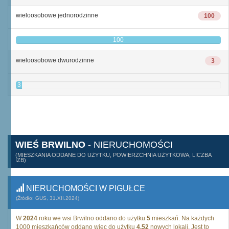
wieloosobowe jednorodzinne
100
100
wieloosobowe dwurodzinne
3
3
WIEŚ BRWILNO
- NIERUCHOMOŚCI
(MIESZKANIA ODDANE DO UŻYTKU, POWIERZCHNIA UŻYTKOWA, LICZBA
IZB)
NIERUCHOMOŚCI W PIGUŁCE
(Źródło: GUS, 31.XII.2024)
W
2024
roku we wsi Brwilno oddano do użytku
5
mieszkań. Na każdych
1000 mieszkańców oddano więc do użytku
4,52
nowych lokali. Jest to