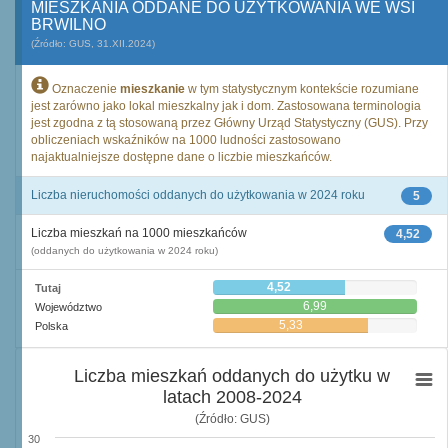
MIESZKANIA ODDANE DO UŻYTKOWANIA WE WSI
BRWILNO
(Źródło: GUS, 31.XII.2024)
Oznaczenie
mieszkanie
w tym statystycznym kontekście rozumiane
jest zarówno jako lokal mieszkalny jak i dom. Zastosowana terminologia
jest zgodna z tą stosowaną przez Główny Urząd Statystyczny (GUS). Przy
obliczeniach wskaźników na 1000 ludności zastosowano
najaktualniejsze dostępne dane o liczbie mieszkańców.
Liczba nieruchomości oddanych do użytkowania w 2024 roku
5
Liczba mieszkań na 1000 mieszkańców
4,52
(oddanych do użytkowania w 2024 roku)
4,52
Tutaj
6,99
Województwo
5,33
Polska
Liczba mieszkań oddanych do użytku w
latach 2008-2024
(Źródło: GUS)
30