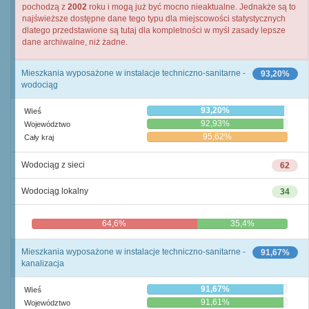
pochodzą z
2002
roku i mogą już być mocno nieaktualne. Jednakże są to
najświeższe dostępne dane tego typu dla miejscowości statystycznych
dlatego przedstawione są tutaj dla kompletności w myśl zasady lepsze
dane archiwalne, niż żadne.
Mieszkania wyposażone w instalacje techniczno-sanitarne -
93,20%
wodociąg
93,20%
Wieś
92,93%
Województwo
95,62%
Cały kraj
Wodociąg z sieci
62
Wodociąg lokalny
34
64,6%
35,4%
Mieszkania wyposażone w instalacje techniczno-sanitarne -
91,67%
kanalizacja
91,67%
Wieś
91,61%
Województwo