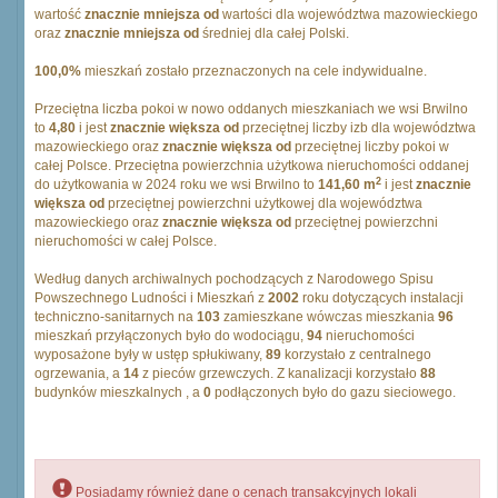
wartość
znacznie mniejsza od
wartości dla województwa mazowieckiego
oraz
znacznie mniejsza od
średniej dla całej Polski.
100,0%
mieszkań zostało przeznaczonych na cele indywidualne.
Przeciętna liczba pokoi w nowo oddanych mieszkaniach we wsi Brwilno
to
4,80
i jest
znacznie większa od
przeciętnej liczby izb dla województwa
mazowieckiego oraz
znacznie większa od
przeciętnej liczby pokoi w
całej Polsce. Przeciętna powierzchnia użytkowa nieruchomości oddanej
2
do użytkowania w 2024 roku we wsi Brwilno to
141,60 m
i jest
znacznie
większa od
przeciętnej powierzchni użytkowej dla województwa
mazowieckiego oraz
znacznie większa od
przeciętnej powierzchni
nieruchomości w całej Polsce.
Według danych archiwalnych pochodzących z Narodowego Spisu
Powszechnego Ludności i Mieszkań z
2002
roku dotyczących instalacji
techniczno-sanitarnych na
103
zamieszkane wówczas mieszkania
96
mieszkań przyłączonych było do wodociągu,
94
nieruchomości
wyposażone były w ustęp spłukiwany,
89
korzystało z centralnego
ogrzewania, a
14
z pieców grzewczych. Z kanalizacji korzystało
88
budynków mieszkalnych , a
0
podłączonych było do gazu sieciowego.
Posiadamy również dane o cenach transakcyjnych lokali