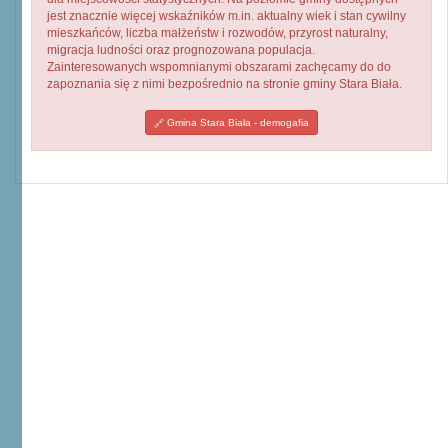
jest znacznie więcej wskaźników m.in. aktualny wiek i stan cywilny
mieszkańców, liczba małżeństw i rozwodów, przyrost naturalny,
migracja ludności oraz prognozowana populacja.
Zainteresowanych wspomnianymi obszarami zachęcamy do do
zapoznania się z nimi bezpośrednio na stronie gminy Stara Biała.
Gmina Stara Biała - demogafia