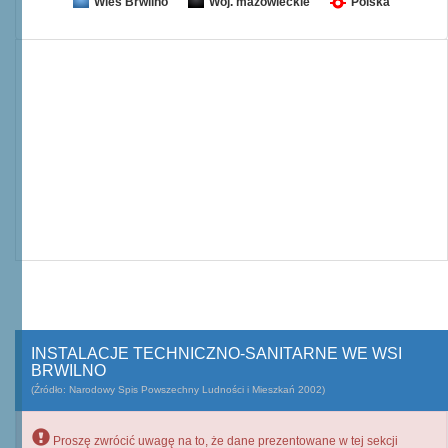
Wieś Brwilno
Woj. mazowieckie
Polska
INSTALACJE TECHNICZNO-SANITARNE WE WSI
BRWILNO
(Źródło: Narodowy Spis Powszechny Ludności i Mieszkań 2002)
Proszę zwrócić uwagę na to, że dane prezentowane w tej sekcji