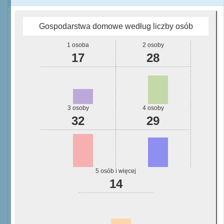
Gospodarstwa domowe według liczby osób
1 osoba
2 osoby
17
28
3 osoby
4 osoby
32
29
5 osób i więcej
14