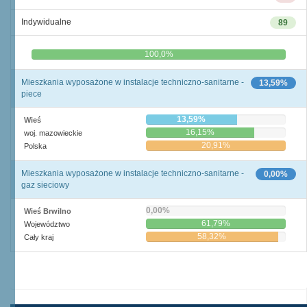
Indywidualne
89
0,0%
100,0%
Mieszkania wyposażone w instalacje techniczno-sanitarne -
13,59%
piece
13,59%
Wieś
16,15%
woj. mazowieckie
20,91%
Polska
Mieszkania wyposażone w instalacje techniczno-sanitarne -
0,00%
gaz sieciowy
0,00%
Wieś Brwilno
61,79%
Województwo
58,32%
Cały kraj