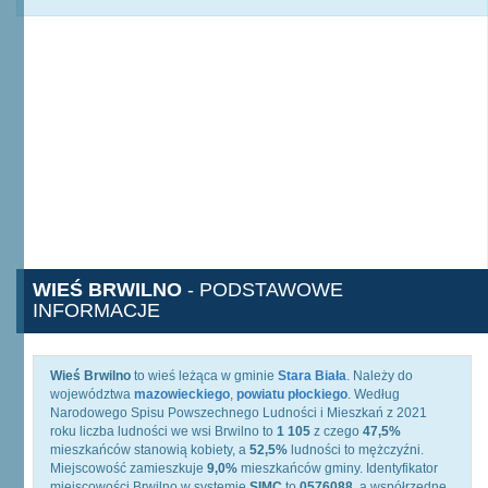
WIEŚ BRWILNO
- PODSTAWOWE
INFORMACJE
Wieś Brwilno
to wieś leżąca w gminie
Stara Biała
. Należy do
województwa
mazowieckiego
,
powiatu płockiego
. Według
Narodowego Spisu Powszechnego Ludności i Mieszkań z 2021
roku liczba ludności we wsi Brwilno to
1 105
z czego
47,5%
mieszkańców stanowią kobiety, a
52,5%
ludności to mężczyźni.
Miejscowość zamieszkuje
9,0%
mieszkańców gminy. Identyfikator
miejscowości Brwilno w systemie
SIMC
to
0576088
, a współrzędne