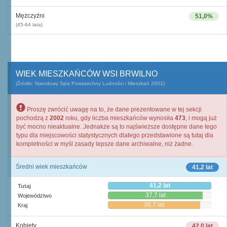
Mężczyźni
51,0%
(45-64 lata)
WIEK MIESZKAŃCÓW WSI BRWILNO
(Źródło: Narodowy Spis Powszechny Ludności i Mieszkań 2002)
Proszę zwrócić uwagę na to, że dane prezentowane w tej sekcji
pochodzą z
2002
roku, gdy liczba mieszkańców wynosiła
473
, i mogą już
być mocno nieaktualne. Jednakże są to najświeższe dostępne dane tego
typu dla miejscowości statystycznych dlatego przedstawione są tutaj dla
kompletności w myśl zasady lepsze dane archiwalne, niż żadne.
Średni wiek mieszkańców
41,2 lat
41,2 lat
Tutaj
37,7 lat
Województwo
36,7 lat
Kraj
Kobiety
42,0 lat