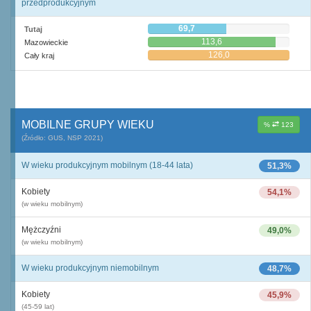
przedprodukcyjnym
69,7
Tutaj
113,6
Mazowieckie
126,0
Cały kraj
MOBILNE GRUPY WIEKU
%
123
(Źródło: GUS, NSP 2021)
W wieku produkcyjnym mobilnym (18-44 lata)
51,3%
Kobiety
54,1%
(w wieku mobilnym)
Mężczyźni
49,0%
(w wieku mobilnym)
W wieku produkcyjnym niemobilnym
48,7%
Kobiety
45,9%
(45-59 lat)