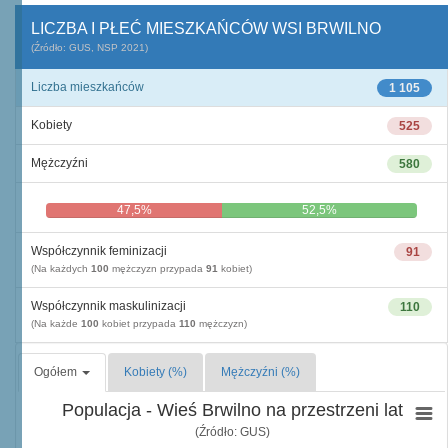
LICZBA I PŁEĆ MIESZKAŃCÓW WSI BRWILNO
(Źródło: GUS, NSP 2021)
Liczba mieszkańców
1 105
Kobiety
525
Mężczyźni
580
47,5%
52,5%
Współczynnik feminizacji
91
(Na każdych
100
mężczyzn przypada
91
kobiet)
Współczynnik maskulinizacji
110
(Na każde
100
kobiet przypada
110
mężczyzn)
Ogółem
Kobiety (%)
Mężczyźni (%)
Populacja - Wieś Brwilno na przestrzeni lat
(Źródło: GUS)