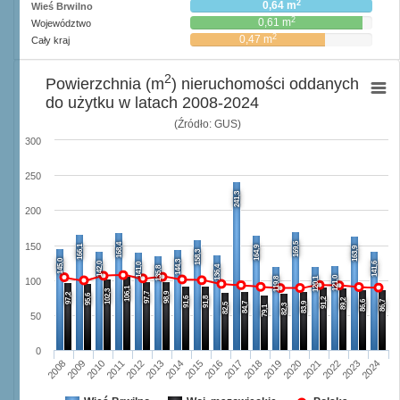
2
0,64 m
Wieś Brwilno
2
0,61 m
Województwo
2
0,47 m
Cały kraj
2
Powierzchnia (m
) nieruchomości oddanych
do użytku w latach 2008-2024
(Źródło: GUS)
300
250
241,3
200
169,5
168,4
150
166,1
164,9
163,9
158,3
145,0
144,3
142,0
141,6
141,0
136,4
135,8
121,0
119,8
120,1
100
106,1
102,3
97,7
98,9
97,2
95,6
91,6
91,8
91,2
89,2
86,6
86,7
84,7
83,9
82,5
82,3
79,1
50
0
2008
2009
2010
2011
2012
2013
2014
2015
2016
2017
2018
2019
2020
2021
2022
2023
2024