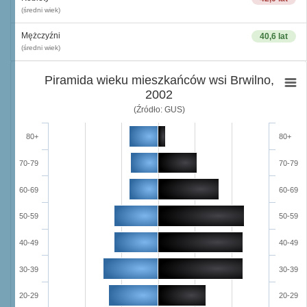
(średni wiek)
Mężczyźni
40,6 lat
(średni wiek)
Piramida wieku mieszkańców wsi Brwilno,
2002
(Źródło: GUS)
80+
80+
70-79
70-79
60-69
60-69
50-59
50-59
40-49
40-49
30-39
30-39
20-29
20-29