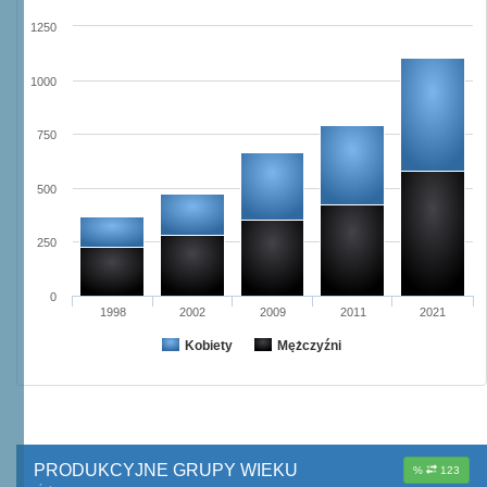
1250
1000
750
500
250
0
1998
2002
2009
2011
2021
Kobiety
Mężczyźni
PRODUKCYJNE GRUPY WIEKU
%
123