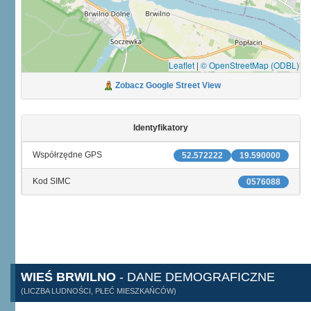
Leaflet
|
© OpenStreetMap (ODBL)
Zobacz Google Street View
Identyfikatory
Współrzędne GPS
52.572222
19.590000
Kod SIMC
0576088
WIEŚ BRWILNO
- DANE DEMOGRAFICZNE
(LICZBA LUDNOŚCI, PŁEĆ MIESZKAŃCÓW)