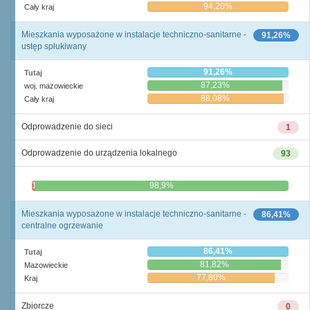
94,20%
Cały kraj
Mieszkania wyposażone w instalacje techniczno-sanitarne -
91,26%
ustęp spłukiwany
91,26%
Tutaj
87,23%
woj. mazowieckie
88,08%
Cały kraj
Odprowadzenie do sieci
1
Odprowadzenie do urządzenia lokalnego
93
1,1%
98,9%
Mieszkania wyposażone w instalacje techniczno-sanitarne -
86,41%
centralne ogrzewanie
86,41%
Tutaj
81,82%
Mazowieckie
77,80%
Kraj
Zbiorcze
0