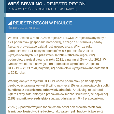
WIEŚ BRWILNO
- REJESTR REGON
(KLASY WIELKOŚCI, SEKCJE PKD, FORMY PRAWNE)
REJESTR REGON W PIGUŁCE
(Źródło: GUS, 31.XII.2024)
We wsi Brwilno w roku 2024 w rejestrze
REGON
zarejestrowanych było
121
podmiotów gospodarki narodowej, z czego
106
stanowiły osoby
fizyczne prowadzące działalność gospodarczą. W tymże roku
zarejestrowano
11
nowych podmiotów, a
6
podmiotów zostało
wyrejestrowanych. Na przestrzeni lat
2009
-
2024
najwięcej (
12
)
podmiotów zarejestrowano w roku
2021
, a najmniej (
5
) w roku
2017
. W
tym samym okresie najwięcej (
9
) podmiotów wykreślono z rejestru
REGON w
2023
roku, najmniej (
2
) podmiotów wyrejestrowano natomiast
w
2011
roku.
Według danych z rejestru REGON wśród podmiotów posiadających
osobowość prawną we wsi Brwilno najwięcej (
5
) jest stanowiących
spółki
handlowe z ograniczoną odpowiedzialnością
. Analizując rejestr pod
kątem liczby zatrudnionych pracowników można stwierdzić, że najwięcej
(
119
) jest
mikro-przedsiębiorstw
, zatrudniających 0 - 9 pracowników.
2,5%
(
3
) podmiotów jako rodzaj działalności deklarowało
rolnictwo,
leśnictwo, łowiectwo i rybactwo
, jako
przemysł i budownictwo
swój