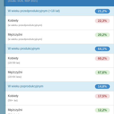
(Źródło: GUS, NSP 2021)
W wieku przedprodukcyjnym (<18 lat)
21,2%
Kobiety
22,3%
(w wieku przedprodukcyjnym)
Mężczyźni
20,2%
(w wieku przedprodukcyjnym)
W wieku produkcyjnym
64,1%
Kobiety
60,2%
(18-59 lat)
Mężczyźni
67,6%
(18-64 lata)
W wieku poprodukcyjnym
14,8%
Kobiety
17,5%
(59+ lat)
Mężczyźni
12,2%