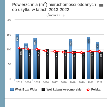
2
Powierzchnia (m
) nieruchomości oddanych
do użytku w latach 2013-2022
(Źródło: GUS)
200
150
151,0
143,0
138,0
135,0
126,0
120,0
100
103,1
101,8
100,2
98,2
97,6
95,2
94,2
92,7
92,5
92,0
50
0
2013
2014
2015
2016
2017
2018
2019
2020
2021
2022
Wieś Boża Wola
Woj. kujawsko-pomorskie
Polska