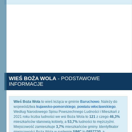
WIEŚ BOŻA WOLA
- PODSTAWOWE
INFORMACJE
Wieś Boża Wola
to wieś leżąca w gminie
Baruchowo
. Należy do
województwa
kujawsko-pomorskiego
,
powiatu włocławskiego
.
Według Narodowego Spisu Powszechnego Ludności i Mieszkań z
2021 roku liczba ludności we wsi Boża Wola to
121
z czego
46,3%
mieszkańców stanowią kobiety, a
53,7%
ludności to mężczyźni.
Miejscowość zamieszkuje
3,7%
mieszkańców gminy. Identyfikator
miejscowości Boża Wola w systemie
SIMC
to
0857730
, a