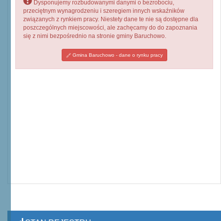
Dysponujemy rozbudowanymi danymi o bezrobociu,
przeciętnym wynagrodzeniu i szeregiem innych wskaźników
związanych z rynkiem pracy. Niestety dane te nie są dostępne dla
poszczególnych miejscowości, ale zachęcamy do do zapoznania
się z nimi bezpośrednio na stronie gminy Baruchowo.
Gmina Baruchowo - dane o rynku pracy