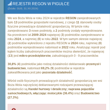
REJESTR REGON W PIGUŁCE
(Źródło: GUS, 31.XII.2024)
We wsi Boża Wola w roku 2024 w rejestrze
REGON
zarejestrowanych
było
13
podmiotów gospodarki narodowej, z czego
11
stanowiły osoby
fizyczne prowadzące działalność gospodarczą. W tymże roku
zarejestrowano
3
nowe podmioty, a
2
podmioty zostały wyrejestrowane.
Na przestrzeni lat
2009
-
2024
najwięcej (
3
) podmiotów zarejestrowano w
roku
2024
, a najmniej (
0
) w roku
2022
. W tym samym okresie najwięcej
(
2
) podmiotów wykreślono z rejestru REGON w
2024
roku, najmniej (
0
)
podmiotów wyrejestrowano natomiast w
2022
roku. Analizując rejestr pod
kątem liczby zatrudnionych pracowników można stwierdzić, że najwięcej
(
13
) jest
mikro-przedsiębiorstw
, zatrudniających 0 - 9 pracowników.
30,8%
(
4
) podmiotów jako rodzaj działalności deklarowało
przemysł i
budownictwo
, natomiast
69,2%
(
9
) podmiotów w rejestrze
zakwalifikowana jest jako
pozostała działalność
.
Wśród osób fizycznych prowadzących działalność gospodarczą we wsi
Boża Wola najczęściej deklarowanymi rodzajami przeważającej
działalności są
Handel hurtowy i detaliczny; naprawa pojazdów
samochodowych, włączając motocykle (36.4%)
oraz
Budownictwo
(27.3%)
.