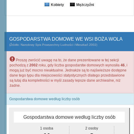
Kobiety
Mężczyźni
GOSPODARSTWA DOMOWE WE WSI BOŻA WOLA
(Źródło: Narodowy Spis Powszechny Ludności i Mieszkań 2002)
Proszę zwrócić uwagę na to, że dane prezentowane w tej sekcji
pochodzą z
2002
roku, gdy liczba gospodarstw domowych wynosiła
46
, i
mogą już być mocno nieaktualne. Jednakże są to najświeższe dostępne
dane tego typu dla miejscowości statystycznych dlatego przedstawione
są tutaj dla kompletności w myśl zasady lepsze dane archiwalne, niż
żadne.
Gospodarstwa domowe według liczby osób
Gospodarstwa domowe według liczby osób
1 osoba
2 osoby