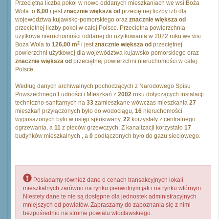
Przeciętna liczba pokoi w nowo oddanych mieszkaniach we wsi Boża
Wola to
6,00
i jest
znacznie większa od
przeciętnej liczby izb dla
województwa kujawsko-pomorskiego oraz
znacznie większa od
przeciętnej liczby pokoi w całej Polsce. Przeciętna powierzchnia
użytkowa nieruchomości oddanej do użytkowania w 2022 roku we wsi
2
Boża Wola to
126,00 m
i jest
znacznie większa od
przeciętnej
powierzchni użytkowej dla województwa kujawsko-pomorskiego oraz
znacznie większa od
przeciętnej powierzchni nieruchomości w całej
Polsce.
Według danych archiwalnych pochodzących z Narodowego Spisu
Powszechnego Ludności i Mieszkań z
2002
roku dotyczących instalacji
techniczno-sanitarnych na
33
zamieszkane wówczas mieszkania
27
mieszkań przyłączonych było do wodociągu,
16
nieruchomości
wyposażonych było w ustęp spłukiwany,
22
korzystały z centralnego
ogrzewania, a
11
z pieców grzewczych. Z kanalizacji korzystało
17
budynków mieszkalnych , a
0
podłączonych było do gazu sieciowego.
Posiadamy również dane o cenach transakcyjnych lokali
mieszkalnych zarówno na rynku pierwotnym jak i na rynku wtórnym.
Niestety dane te nie są dostępne dla jednostek administracyjnych
mniejszych od powiatów. Zapraszamy do zapoznania się z nimi
bezpośrednio na stronie powiatu włocławskiego.