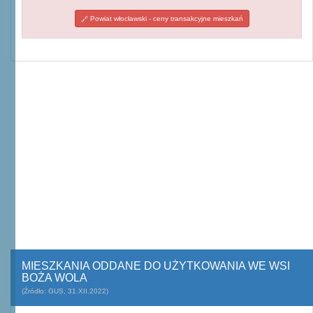
Powiat włocławski - ceny transakcyjne mieszkań
MIESZKANIA ODDANE DO UŻYTKOWANIA WE WSI
BOŻA WOLA
(Źródło: GUS, 31.XII.2022)