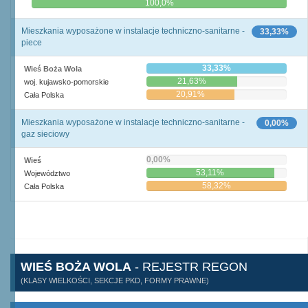
0,0%
100,0%
Mieszkania wyposażone w instalacje techniczno-sanitarne -
33,33%
piece
33,33%
Wieś Boża Wola
21,63%
woj. kujawsko-pomorskie
20,91%
Cała Polska
Mieszkania wyposażone w instalacje techniczno-sanitarne -
0,00%
gaz sieciowy
0,00%
Wieś
53,11%
Województwo
58,32%
Cała Polska
WIEŚ BOŻA WOLA
- REJESTR REGON
(KLASY WIELKOŚCI, SEKCJE PKD, FORMY PRAWNE)