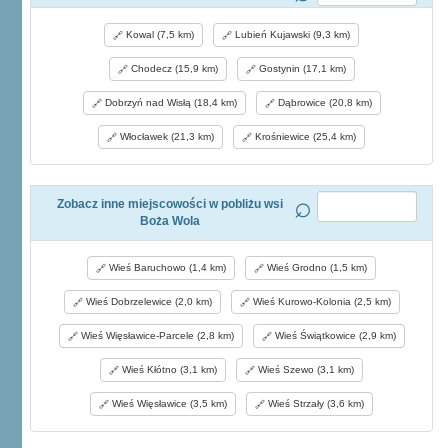
Kowal (7,5 km)
Lubień Kujawski (9,3 km)
Chodecz (15,9 km)
Gostynin (17,1 km)
Dobrzyń nad Wisłą (18,4 km)
Dąbrowice (20,8 km)
Włocławek (21,3 km)
Krośniewice (25,4 km)
Zobacz inne miejscowości w pobliżu wsi
Boża Wola
Wieś Baruchowo (1,4 km)
Wieś Grodno (1,5 km)
Wieś Dobrzelewice (2,0 km)
Wieś Kurowo-Kolonia (2,5 km)
Wieś Więsławice-Parcele (2,8 km)
Wieś Świątkowice (2,9 km)
Wieś Kłótno (3,1 km)
Wieś Szewo (3,1 km)
Wieś Więsławice (3,5 km)
Wieś Strzały (3,6 km)