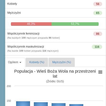
Kobiety
56
Mężczyźni
65
46,3%
53,7%
Współczynnik feminizacji
86
(Na każdych
100
mężczyzn przypada
86
kobiet)
Współczynnik maskulinizacji
116
(Na każde
100
kobiet przypada
116
mężczyzn)
Ogółem
Kobiety (%)
Mężczyźni (%)
Populacja - Wieś Boża Wola na przestrzeni
lat
(Źródło: GUS)
200
150