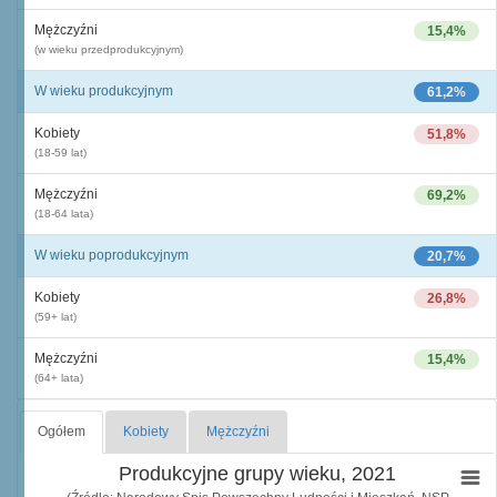
Mężczyźni
15,4%
(w wieku przedprodukcyjnym)
W wieku produkcyjnym
61,2%
Kobiety
51,8%
(18-59 lat)
Mężczyźni
69,2%
(18-64 lata)
W wieku poprodukcyjnym
20,7%
Kobiety
26,8%
(59+ lat)
Mężczyźni
15,4%
(64+ lata)
Ogółem
Kobiety
Mężczyźni
Produkcyjne grupy wieku, 2021