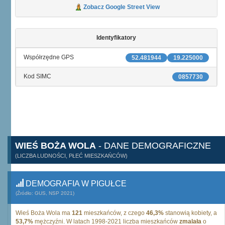
Zobacz Google Street View
Identyfikatory
Współrzędne GPS
52.481944
19.225000
Kod SIMC
0857730
WIEŚ BOŻA WOLA
- DANE DEMOGRAFICZNE
(LICZBA LUDNOŚCI, PŁEĆ MIESZKAŃCÓW)
DEMOGRAFIA W PIGUŁCE
(Źródło: GUS, NSP 2021)
Wieś Boża Wola ma
121
mieszkańców, z czego
46,3%
stanowią kobiety, a
53,7%
mężczyźni. W latach 1998-2021 liczba mieszkańców
zmalała
o