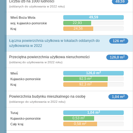
Liczba izb na 1000 ludności
49,59
(oddanych do użytkowania w 2022 roku)
49,59
Wieś Boża Wola
22,93
woj. kujawsko-pomorskie
24,56
Kraj
2
Łączna powierzchnia użytkowa w lokalach oddanych do
126 m
użytkowania w 2022
2
Przeciętna powierzchnia użytkowa nieruchomości
126,0 m
(oddanej do użytkowania w 2022 roku)
2
126,0 m
Wieś
2
92,5 m
Kujawsko-pomorskie
2
92,3 m
Kraj
2
Powierzchnia budynku mieszkalnego na osobę
1,04 m
(oddanego do użytkowania w 2022 roku)
2
1,04 m
Tutaj
2
0,53 m
Kujawsko-pomorskie
2
0,58 m
Cały kraj