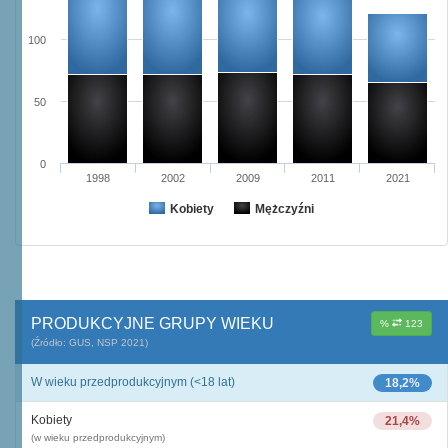
100
50
0
1998
2002
2009
2011
2021
Kobiety
Mężczyźni
PRODUKCYJNE GRUPY WIEKU
%
123
(Źródło: GUS, NSP 2021)
W wieku przedprodukcyjnym (<18 lat)
18,2%
Kobiety
21,4%
(w wieku przedprodukcyjnym)