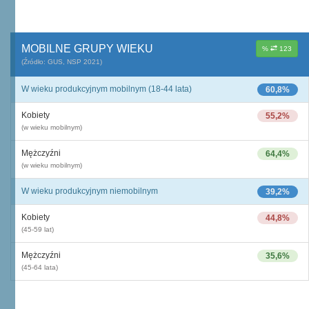
MOBILNE GRUPY WIEKU
%
123
(Źródło: GUS, NSP 2021)
W wieku produkcyjnym mobilnym (18-44 lata)
60,8%
Kobiety
55,2%
(w wieku mobilnym)
Mężczyźni
64,4%
(w wieku mobilnym)
W wieku produkcyjnym niemobilnym
39,2%
Kobiety
44,8%
(45-59 lat)
Mężczyźni
35,6%
(45-64 lata)