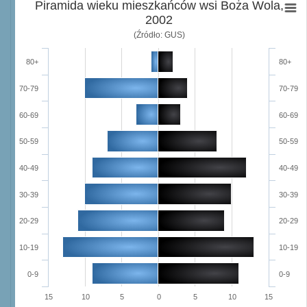
Piramida wieku mieszkańców wsi Boża Wola,
2002
(Źródło: GUS)
80+
80+
70-79
70-79
60-69
60-69
50-59
50-59
40-49
40-49
30-39
30-39
20-29
20-29
10-19
10-19
0-9
0-9
15
10
5
0
5
10
15