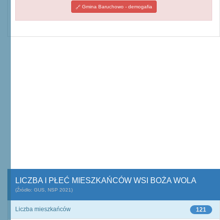
Gmina Baruchowo - demogafia
LICZBA I PŁEĆ MIESZKAŃCÓW WSI BOŻA WOLA
(Źródło: GUS, NSP 2021)
Liczba mieszkańców
121