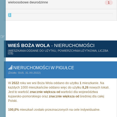
wieloosobowe dwurodzinne
1
1
WIEŚ BOŻA WOLA
- NIERUCHOMOŚCI
(MIESZKANIA ODDANE DO UŻYTKU, POWIERZCHNIA UŻYTKOWA, LICZBA
IZB)
NIERUCHOMOŚCI W PIGUŁCE
(Źródło: GUS, 31.XII.2022)
W
2022
roku we wsi Boża Wola oddano do użytku
1
mieszkanie. Na
każdych 1000 mieszkańców oddano więc do użytku
8,26
nowych lokali.
Jest to wartość
znacznie większa od
wartości dla województwa
kujawsko-pomorskiego oraz
znacznie większa od
średniej dla całej
Polski.
100,0%
mieszkań zostało przeznaczonych na cele indywidualne.