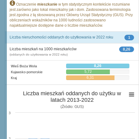
Oznaczenie
mieszkanie
w tym statystycznym kontekście rozumiane
jest zarówno jako lokal mieszkalny jak i dom. Zastosowana terminologia
jest zgodna z tą stosowaną przez Główny Urząd Statystyczny (GUS). Przy
obliczeniach wskaźników na 1000 ludności zastosowano
najaktualniejsze dostępne dane o liczbie mieszkańców.
Liczba nieruchomości oddanych do użytkowania w 2022 roku
1
Liczba mieszkań na 1000 mieszkańców
8,26
(oddanych do użytkowania w 2022 roku)
8,26
Wieś Boża Wola
5,72
Kujawsko-pomorskie
6,31
Kraj
Liczba mieszkań oddanych do użytku w
latach 2013-2022
(Źródło: GUS)
3
2