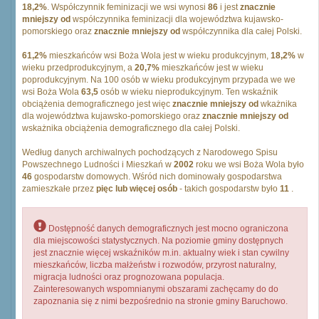
18,2%
. Współczynnik feminizacji we wsi wynosi
86
i jest
znacznie
mniejszy od
współczynnika feminizacji dla województwa kujawsko-
pomorskiego oraz
znacznie mniejszy od
współczynnika dla całej Polski.
61,2%
mieszkańców wsi Boża Wola jest w wieku produkcyjnym,
18,2%
w
wieku przedprodukcyjnym, a
20,7%
mieszkańców jest w wieku
poprodukcyjnym. Na 100 osób w wieku produkcyjnym przypada we we
wsi Boża Wola
63,5
osób w wieku nieprodukcyjnym. Ten wskaźnik
obciążenia demograficznego jest więc
znacznie mniejszy od
wkażnika
dla województwa kujawsko-pomorskiego oraz
znacznie mniejszy od
wskażnika obciążenia demograficznego dla całej Polski.
Według danych archiwalnych pochodzących z Narodowego Spisu
Powszechnego Ludności i Mieszkań w
2002
roku we wsi Boża Wola było
46
gospodarstw domowych. Wśród nich dominowały gospodarstwa
zamieszkałe przez
pięc lub więcej osób
- takich gospodarstw było
11
.
Dostępność danych demograficznych jest mocno ograniczona
dla miejscowości statystycznych. Na poziomie gminy dostępnych
jest znacznie więcej wskaźników m.in. aktualny wiek i stan cywilny
mieszkańców, liczba małżeństw i rozwodów, przyrost naturalny,
migracja ludności oraz prognozowana populacja.
Zainteresowanych wspomnianymi obszarami zachęcamy do do
zapoznania się z nimi bezpośrednio na stronie gminy Baruchowo.