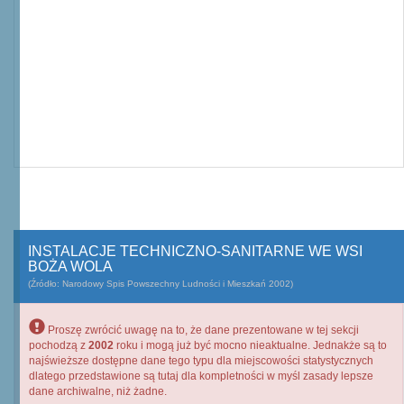
INSTALACJE TECHNICZNO-SANITARNE WE WSI
BOŻA WOLA
(Źródło: Narodowy Spis Powszechny Ludności i Mieszkań 2002)
Proszę zwrócić uwagę na to, że dane prezentowane w tej sekcji
pochodzą z
2002
roku i mogą już być mocno nieaktualne. Jednakże są to
najświeższe dostępne dane tego typu dla miejscowości statystycznych
dlatego przedstawione są tutaj dla kompletności w myśl zasady lepsze
dane archiwalne, niż żadne.