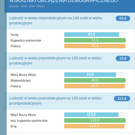
WSKAŹNIKI OBCIĄŻENIA DEMOGRAFICZNEGO
(Źródło: GUS, NSP 2021)
Ludność w wieku nieprodukcyjnym na 100 osób w wieku
63,5
produkcyjnym
63,5
Tutaj
71,1
Kujawsko-pomorskie
70,8
Polska
Ludność w wieku poprodukcyjnym na 100 osób w wieku
33,8
produkcyjnym
33,8
Wieś Boża Wola
40,0
Województwo
39,5
Polska
Ludność w wieku poprodukcyjnym na 100 osób w wieku
113,6
przedprodukcyjnym
113,6
Wieś Boża Wola
128,4
woj. kujawsko-pomorskie
126,0
Kraj