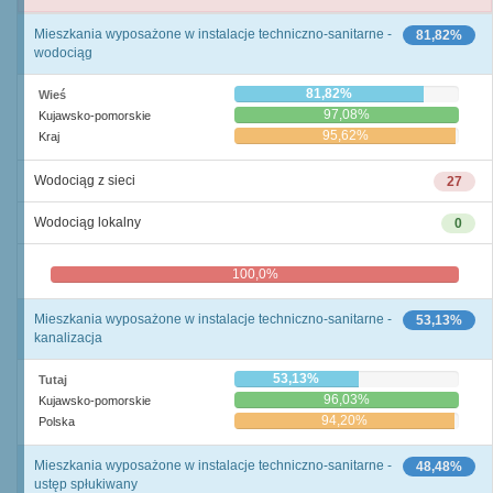
Mieszkania wyposażone w instalacje techniczno-sanitarne -
81,82%
wodociąg
81,82%
Wieś
97,08%
Kujawsko-pomorskie
95,62%
Kraj
Wodociąg z sieci
27
Wodociąg lokalny
0
100,0%
0,0%
Mieszkania wyposażone w instalacje techniczno-sanitarne -
53,13%
kanalizacja
53,13%
Tutaj
96,03%
Kujawsko-pomorskie
94,20%
Polska
Mieszkania wyposażone w instalacje techniczno-sanitarne -
48,48%
ustęp spłukiwany