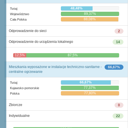
48,48%
Tutaj
89,37%
Województwo
88,08%
Cała Polska
Odprowadzenie do sieci
2
Odprowadzenie do urządzenia lokalnego
14
12,5%
87,5%
Mieszkania wyposażone w instalacje techniczno-sanitarne -
66,67%
centralne ogrzewanie
66,67%
Tutaj
77,37%
Kujawsko-pomorskie
77,80%
Polska
Zbiorcze
0
Indywidualne
22