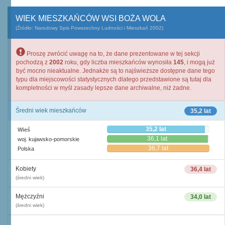
WIEK MIESZKAŃCÓW WSI BOŻA WOLA
(Źródło: Narodowy Spis Powszechny Ludności i Mieszkań 2002)
Proszę zwrócić uwagę na to, że dane prezentowane w tej sekcji
pochodzą z
2002
roku, gdy liczba mieszkańców wynosiła
145
, i mogą już
być mocno nieaktualne. Jednakże są to najświeższe dostępne dane tego
typu dla miejscowości statystycznych dlatego przedstawione są tutaj dla
kompletności w myśl zasady lepsze dane archiwalne, niż żadne.
Średni wiek mieszkańców
35,2 lat
35,2 lat
Wieś
36,1 lat
woj. kujawsko-pomorskie
36,7 lat
Polska
Kobiety
36,4 lat
(średni wiek)
Mężczyźni
34,0 lat
(średni wiek)