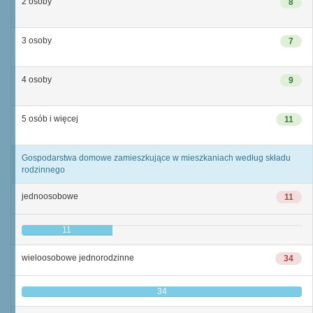
2 osoby
8
3 osoby
7
4 osoby
9
5 osób i więcej
11
Gospodarstwa domowe zamieszkujące w mieszkaniach według składu
rodzinnego
jednoosobowe
11
11
wieloosobowe jednorodzinne
34
34