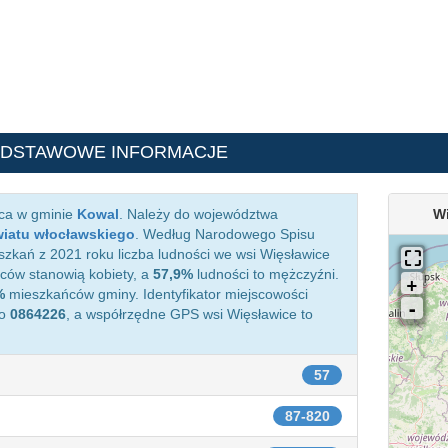
ODSTAWOWE INFORMACJE
ąca w gminie
Kowal
. Należy do województwa
W
iatu włocławskiego
. Według Narodowego Spisu
zkań z 2021 roku liczba ludności we wsi Więsławice
ów stanowią kobiety, a
57,9%
ludności to mężczyźni.
%
mieszkańców gminy. Identyfikator miejscowości
o
0864226
, a współrzędne GPS wsi Więsławice to
57
87-820