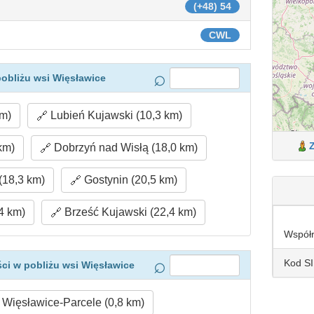
(+48) 54
CWL
obliżu wsi Więsławice
m)
Lubień Kujawski (10,3 km)
km)
Dobrzyń nad Wisłą (18,0 km)
(18,3 km)
Gostynin (20,5 km)
4 km)
Brześć Kujawski (22,4 km)
Współ
Kod S
ci w pobliżu wsi Więsławice
Więsławice-Parcele (0,8 km)