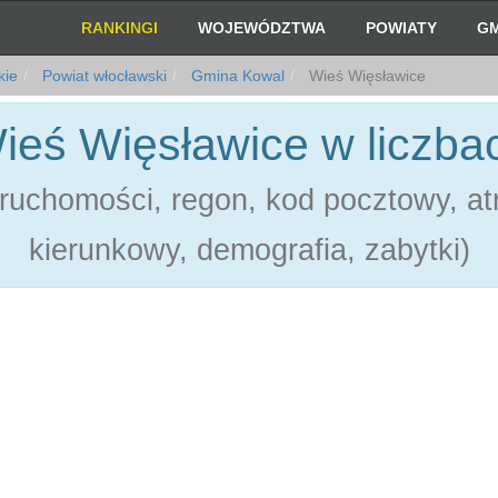
RANKINGI
WOJEWÓDZTWA
POWIATY
GM
kie
Powiat włocławski
Gmina Kowal
Wieś Więsławice
ieś Więsławice w liczba
ruchomości, regon, kod pocztowy, atr
kierunkowy, demografia, zabytki)