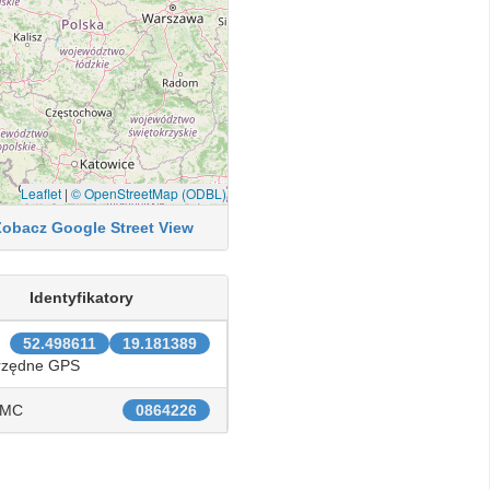
Leaflet
|
© OpenStreetMap (ODBL)
Zobacz Google Street View
Identyfikatory
52.498611
19.181389
rzędne GPS
IMC
0864226