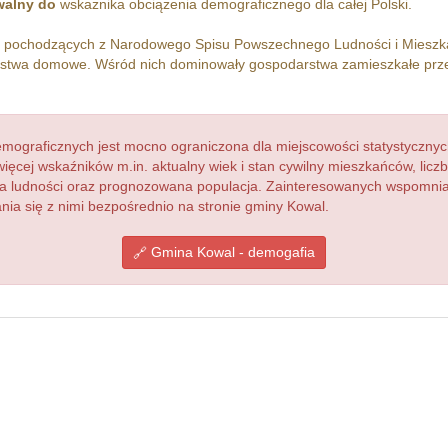
alny do
wskażnika obciążenia demograficznego dla całej Polski.
h pochodzących z Narodowego Spisu Powszechnego Ludności i Miesz
stwa domowe. Wśród nich dominowały gospodarstwa zamieszkałe pr
ograficznych jest mocno ograniczona dla miejscowości statystycznyc
więcej wskaźników m.in. aktualny wiek i stan cywilny mieszkańców, lic
acja ludności oraz prognozowana populacja. Zainteresowanych wspomn
a się z nimi bezpośrednio na stronie gminy Kowal.
Gmina Kowal - demogafia