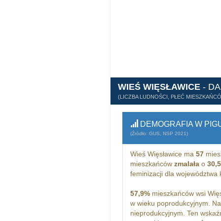
WIEŚ WIĘSŁAWICE
- D
(LICZBA LUDNOŚCI, PŁEĆ MIESZKAŃC
DEMOGRAFIA W PIG
(Źródło: GUS, NSP 2021)
Wieś Więsławice ma
57
mies
mieszkańców
zmalała
o
30,
feminizacji dla województw
57,9%
mieszkańców wsi Więs
w wieku poprodukcyjnym. Na
nieprodukcyjnym. Ten wskaźn