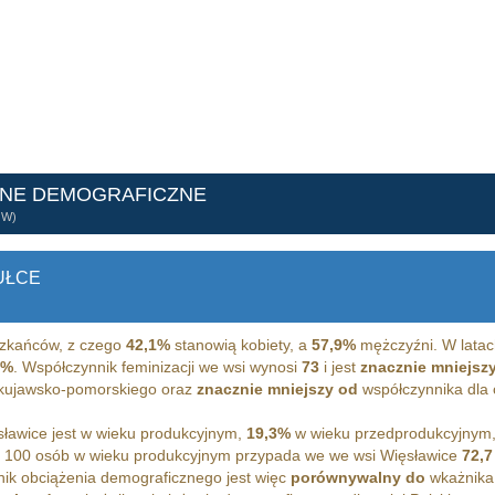
ANE DEMOGRAFICZNE
ÓW)
UŁCE
zkańców, z czego
42,1%
stanowią kobiety, a
57,9%
mężczyźni. W latac
5%
. Współczynnik feminizacji we wsi wynosi
73
i jest
znacznie mniejsz
a kujawsko-pomorskiego oraz
znacznie mniejszy od
współczynnika dla c
ławice jest w wieku produkcyjnym,
19,3%
w wieku przedprodukcyjnym
 100 osób w wieku produkcyjnym przypada we we wsi Więsławice
72,7
ik obciążenia demograficznego jest więc
porównywalny do
wkażnika