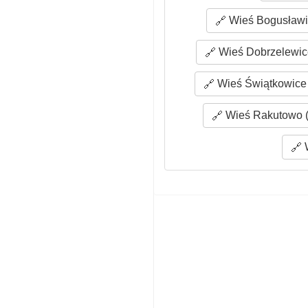
Wieś Bogusławic
Wieś Dobrzelewice
Wieś Świątkowice 
Wieś Rakutowo (
W