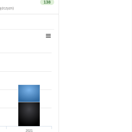
138
żczyzn)
2021