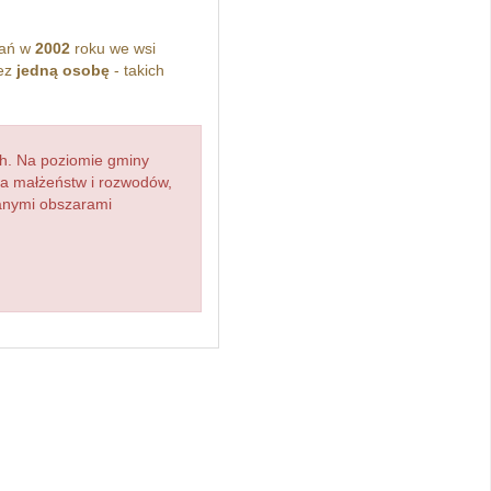
kań w
2002
roku we wsi
zez
jedną osobę
- takich
h. Na poziomie gminy
zba małżeństw i rozwodów,
ianymi obszarami