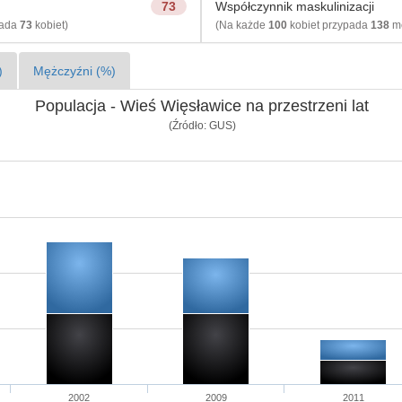
73
Współczynnik maskulinizacji
pada
73
kobiet)
(Na każde
100
kobiet przypada
138
mę
)
Mężczyźni (%)
Populacja - Wieś Więsławice na przestrzeni lat
(Źródło: GUS)
2002
2009
2011