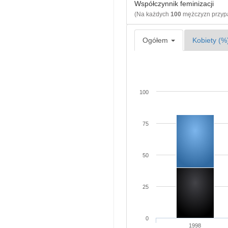
Współczynnik feminizacji
(Na każdych
100
mężczyzn przy
Ogółem
Kobiety (%
100
75
50
25
0
1998