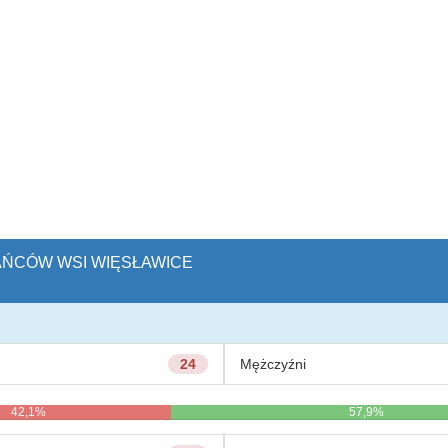
KAŃCÓW WSI WIĘSŁAWICE
24
Mężczyźni
42,1%
57,9%