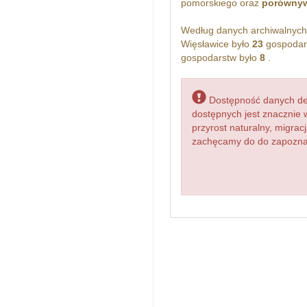
pomorskiego oraz
porównyw
Według danych archiwalnyc
Więsławice było
23
gospodar
gospodarstw było
8
.
Dostępność danych dem
dostępnych jest znacznie 
przyrost naturalny, migr
zachęcamy do do zapoznani