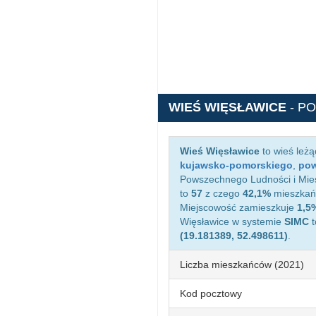
WIEŚ WIĘSŁAWICE
- P
Wieś Więsławice
to wieś leż
kujawsko-pomorskiego
,
pow
Powszechnego Ludności i Mies
to
57
z czego
42,1%
mieszkańc
Miejscowość zamieszkuje
1,5
Więsławice w systemie
SIMC
t
(19.181389, 52.498611)
.
Liczba mieszkańców (2021)
Kod pocztowy