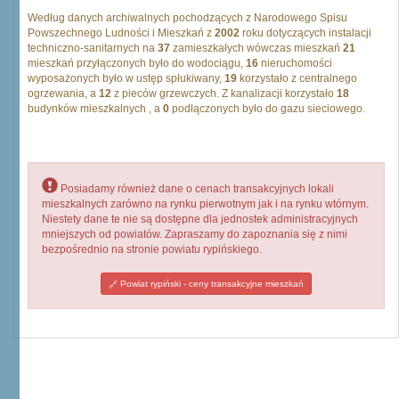
Według danych archiwalnych pochodzących z Narodowego Spisu
Powszechnego Ludności i Mieszkań z
2002
roku dotyczących instalacji
techniczno-sanitarnych na
37
zamieszkałych wówczas mieszkań
21
mieszkań przyłączonych było do wodociągu,
16
nieruchomości
wyposażonych było w ustęp spłukiwany,
19
korzystało z centralnego
ogrzewania, a
12
z pieców grzewczych. Z kanalizacji korzystało
18
budynków mieszkalnych , a
0
podłączonych było do gazu sieciowego.
Posiadamy również dane o cenach transakcyjnych lokali
mieszkalnych zarówno na rynku pierwotnym jak i na rynku wtórnym.
Niestety dane te nie są dostępne dla jednostek administracyjnych
mniejszych od powiatów. Zapraszamy do zapoznania się z nimi
bezpośrednio na stronie powiatu rypińskiego.
Powiat rypiński - ceny transakcyjne mieszkań