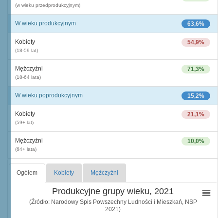
(w wieku przedprodukcyjnym)
W wieku produkcyjnym
63,6%
Kobiety
54,9%
(18-59 lat)
Mężczyźni
71,3%
(18-64 lata)
W wieku poprodukcyjnym
15,2%
Kobiety
21,1%
(59+ lat)
Mężczyźni
10,0%
(64+ lata)
Ogółem
Kobiety
Mężczyźni
Produkcyjne grupy wieku, 2021
(Źródło: Narodowy Spis Powszechny Ludności i Mieszkań, NSP
2021)