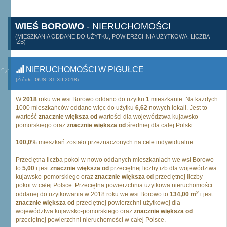
WIEŚ BOROWO
- NIERUCHOMOŚCI
(MIESZKANIA ODDANE DO UŻYTKU, POWIERZCHNIA UŻYTKOWA, LICZBA
IZB)
NIERUCHOMOŚCI W PIGUŁCE
(Źródło: GUS, 31.XII.2018)
W
2018
roku we wsi Borowo oddano do użytku
1
mieszkanie. Na każdych
1000 mieszkańców oddano więc do użytku
6,62
nowych lokali. Jest to
wartość
znacznie większa od
wartości dla województwa kujawsko-
pomorskiego oraz
znacznie większa od
średniej dla całej Polski.
100,0%
mieszkań zostało przeznaczonych na cele indywidualne.
Przeciętna liczba pokoi w nowo oddanych mieszkaniach we wsi Borowo
to
5,00
i jest
znacznie większa od
przeciętnej liczby izb dla województwa
kujawsko-pomorskiego oraz
znacznie większa od
przeciętnej liczby
pokoi w całej Polsce. Przeciętna powierzchnia użytkowa nieruchomości
2
oddanej do użytkowania w 2018 roku we wsi Borowo to
134,00 m
i jest
znacznie większa od
przeciętnej powierzchni użytkowej dla
województwa kujawsko-pomorskiego oraz
znacznie większa od
przeciętnej powierzchni nieruchomości w całej Polsce.