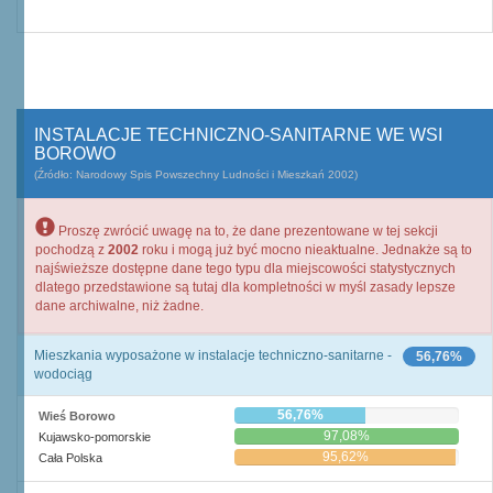
INSTALACJE TECHNICZNO-SANITARNE WE WSI
BOROWO
(Źródło: Narodowy Spis Powszechny Ludności i Mieszkań 2002)
Proszę zwrócić uwagę na to, że dane prezentowane w tej sekcji
pochodzą z
2002
roku i mogą już być mocno nieaktualne. Jednakże są to
najświeższe dostępne dane tego typu dla miejscowości statystycznych
dlatego przedstawione są tutaj dla kompletności w myśl zasady lepsze
dane archiwalne, niż żadne.
Mieszkania wyposażone w instalacje techniczno-sanitarne -
56,76%
wodociąg
56,76%
Wieś Borowo
97,08%
Kujawsko-pomorskie
95,62%
Cała Polska