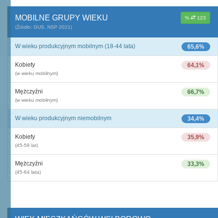
MOBILNE GRUPY WIEKU
%
123
(Źródło: GUS, NSP 2021)
W wieku produkcyjnym mobilnym (18-44 lata)
65,6%
Kobiety
64,1%
(w wieku mobilnym)
Mężczyźni
66,7%
(w wieku mobilnym)
W wieku produkcyjnym niemobilnym
34,4%
Kobiety
35,9%
(45-59 lat)
Mężczyźni
33,3%
(45-64 lata)