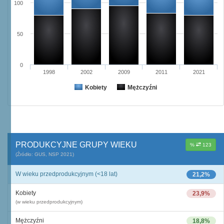
100
50
0
1998
2002
2009
2011
2021
Kobiety
Mężczyźni
PRODUKCYJNE GRUPY WIEKU
%
123
(Źródło: GUS, NSP 2021)
W wieku przedprodukcyjnym (<18 lat)
21,2%
Kobiety
23,9%
(w wieku przedprodukcyjnym)
Mężczyźni
18,8%