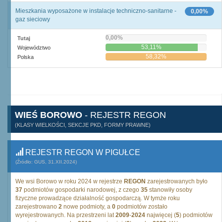
Mieszkania wyposażone w instalacje techniczno-sanitarne -
0,00%
gaz sieciowy
0,00%
Tutaj
53,11%
Województwo
58,32%
Polska
WIEŚ BOROWO
- REJESTR REGON
(KLASY WIELKOŚCI, SEKCJE PKD, FORMY PRAWNE)
REJESTR REGON W PIGUŁCE
(Źródło: GUS, 31.XII.2024)
We wsi Borowo w roku 2024 w rejestrze
REGON
zarejestrowanych było
37
podmiotów gospodarki narodowej, z czego
35
stanowiły osoby
fizyczne prowadzące działalność gospodarczą. W tymże roku
zarejestrowano
2
nowe podmioty, a
0
podmiotów zostało
wyrejestrowanych. Na przestrzeni lat
2009
-
2024
najwięcej (
5
) podmiotów