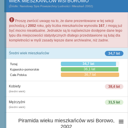
WIEK MIESZKAŃCÓW WSI BOROWO
(Źródło: Narodowy Spis Powszechny Ludności i Mieszkań 2002)
Proszę zwrócić uwagę na to, że dane prezentowane w tej sekcji
pochodzą z
2002
roku, gdy liczba mieszkańców wynosiła
167
, i mogą już
być mocno nieaktualne. Jednakże są to najświeższe dostępne dane tego
typu dla miejscowości statystycznych dlatego przedstawione są tutaj dla
kompletności w myśl zasady lepsze dane archiwalne, niż żadne.
Średni wiek mieszkańców
34,7 lat
34,7 lat
Tutaj
36,1 lat
Kujawsko-pomorskie
36,7 lat
Cała Polska
Kobiety
38,4 lat
(średni wiek)
Mężczyźni
31,5 lat
(średni wiek)
Piramida wieku mieszkańców wsi Borowo,
2002