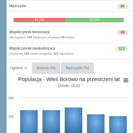
Mężczyźni
80
47,0%
53,0%
Współczynnik feminizacji
89
(Na każdych
100
mężczyzn przypada
89
kobiet)
Współczynnik maskulinizacji
113
(Na każde
100
kobiet przypada
113
mężczyzn)
Ogółem
Kobiety (%)
Mężczyźni (%)
Populacja - Wieś Borowo na przestrzeni lat
(Źródło: GUS)
200
150