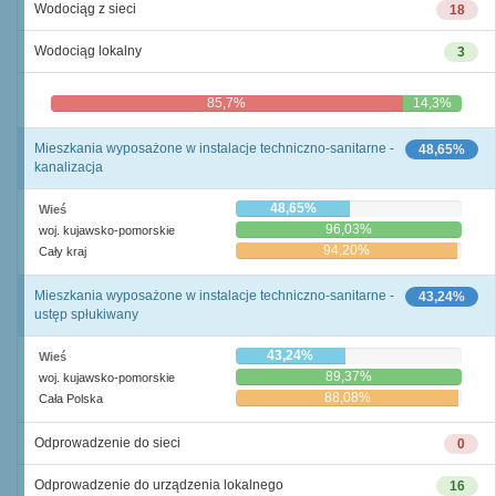
Wodociąg z sieci
18
Wodociąg lokalny
3
85,7%
14,3%
Mieszkania wyposażone w instalacje techniczno-sanitarne -
48,65%
kanalizacja
48,65%
Wieś
96,03%
woj. kujawsko-pomorskie
94,20%
Cały kraj
Mieszkania wyposażone w instalacje techniczno-sanitarne -
43,24%
ustęp spłukiwany
43,24%
Wieś
89,37%
woj. kujawsko-pomorskie
88,08%
Cała Polska
Odprowadzenie do sieci
0
Odprowadzenie do urządzenia lokalnego
16