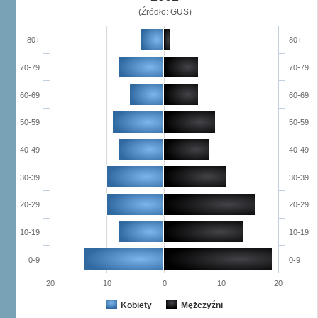
(Źródło: GUS)
80+
80+
70-79
70-79
60-69
60-69
50-59
50-59
40-49
40-49
30-39
30-39
20-29
20-29
10-19
10-19
0-9
0-9
20
10
0
10
20
Kobiety
Mężczyźni