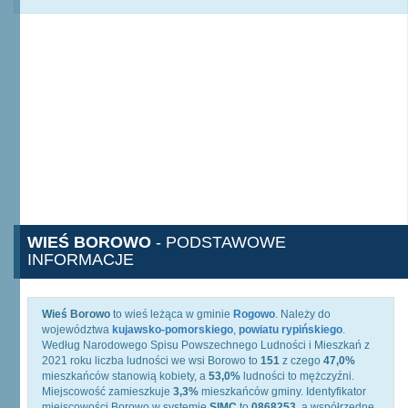
WIEŚ BOROWO
- PODSTAWOWE
INFORMACJE
Wieś Borowo
to wieś leżąca w gminie
Rogowo
. Należy do
województwa
kujawsko-pomorskiego
,
powiatu rypińskiego
.
Według Narodowego Spisu Powszechnego Ludności i Mieszkań z
2021 roku liczba ludności we wsi Borowo to
151
z czego
47,0%
mieszkańców stanowią kobiety, a
53,0%
ludności to mężczyźni.
Miejscowość zamieszkuje
3,3%
mieszkańców gminy. Identyfikator
miejscowości Borowo w systemie
SIMC
to
0868253
, a współrzędne