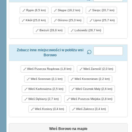
Rypin (8,5 km)
Skępe (16,2 km)
Sierpc (20,7 km)
Kikół (25,0 km)
Górzno (25,3 km)
Lipno (25,7 km)
Bieżuń (28,6 km)
Lubowidz (28,7 km)
Zobacz inne miejscowości w pobliżu wsi
Borowo
Wieś Puszcza Rządowa (1,8 km)
Wieś Zamość (2,0 km)
Wieś Sosnowo (2,1 km)
Wieś Korzeniewo (2,2 km)
Wieś Karbowizna (2,5 km)
Wieś Czumsk Mały (2,6 km)
Wieś Dębiany (2,7 km)
Wieś Puszcza Miejska (2,8 km)
Wieś Kosiory (3,4 km)
Wieś Zakrocz (3,4 km)
Wieś Borowo na mapie