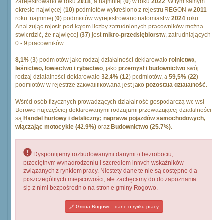
zarejestrowano w roku
2018
, a najmniej (
0
) w roku
2022
. W tym samym
okresie najwięcej (
10
) podmiotów wykreślono z rejestru REGON w
2011
roku, najmniej (
0
) podmiotów wyrejestrowano natomiast w
2024
roku.
Analizując rejestr pod kątem liczby zatrudnionych pracowników można
stwierdzić, że najwięcej (
37
) jest
mikro-przedsiębiorstw
, zatrudniających
0 - 9 pracowników.
8,1%
(
3
) podmiotów jako rodzaj działalności deklarowało
rolnictwo,
leśnictwo, łowiectwo i rybactwo
, jako
przemysł i budownictwo
swój
rodzaj działalności deklarowało
32,4%
(
12
) podmiotów, a
59,5%
(
22
)
podmiotów w rejestrze zakwalifikowana jest jako
pozostała działalność
.
Wśród osób fizycznych prowadzących działalność gospodarczą we wsi
Borowo najczęściej deklarowanymi rodzajami przeważającej działalności
są
Handel hurtowy i detaliczny; naprawa pojazdów samochodowych,
włączając motocykle (42.9%)
oraz
Budownictwo (25.7%)
.
Dysponujemy rozbudowanymi danymi o bezrobociu,
przeciętnym wynagrodzeniu i szeregiem innych wskaźników
związanych z rynkiem pracy. Niestety dane te nie są dostępne dla
poszczególnych miejscowości, ale zachęcamy do do zapoznania
się z nimi bezpośrednio na stronie gminy Rogowo.
Gmina Rogowo - dane o rynku pracy