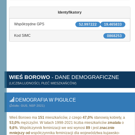
Identyfikatory
Współrzędne GPS
52.997222
19.465833
Kod SIMC
0868253
WIEŚ BOROWO
- DANE DEMOGRAFICZNE
(LICZBA LUDNOŚCI, PŁEĆ MIESZKAŃCÓW)
DEMOGRAFIA W PIGUŁCE
(Źródło: GUS, NSP 2021)
Wieś Borowo ma
151
mieszkańców, z czego
47,0%
stanowią kobiety, a
53,0%
mężczyźni. W latach 1998-2021 liczba mieszkańców
zmalała
o
9,6%
. Współczynnik feminizacji we wsi wynosi
89
i jest
znacznie
mniejszy od
współczynnika feminizacji dla województwa kujawsko-