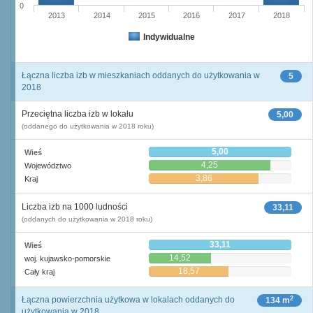
0
2013
2014
2015
2016
2017
2018
Indywidualne
Łączna liczba izb w mieszkaniach oddanych do użytkowania w
5
2018
Przeciętna liczba izb w lokalu
5,00
(oddanego do użytkowania w 2018 roku)
5,00
Wieś
4,25
Województwo
3,86
Kraj
Liczba izb na 1000 ludności
33,11
(oddanych do użytkowania w 2018 roku)
33,11
Wieś
14,52
woj. kujawsko-pomorskie
18,57
Cały kraj
2
Łączna powierzchnia użytkowa w lokalach oddanych do
134 m
użytkowania w 2018