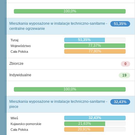
0,0%
100,0%
Mieszkania wyposażone w instalacje techniczno-sanitarne -
51,35%
centralne ogrzewanie
51,35%
Tutaj
77,37%
Województwo
77,80%
Cała Polska
Zbiorcze
0
Indywidualne
19
0,0%
100,0%
Mieszkania wyposażone w instalacje techniczno-sanitarne -
32,43%
piece
32,43%
Wieś
21,63%
Kujawsko-pomorskie
20,91%
Cała Polska