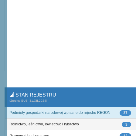
STAN REJESTRU
(Źródło: GUS, 31.XII.2024)
Podmioty gospodarki narodowej wpisane do rejestru REGON
37
Rolnictwo, leśnictwo, łowiectwo i rybactwo
3
Przemysł i budownictwo