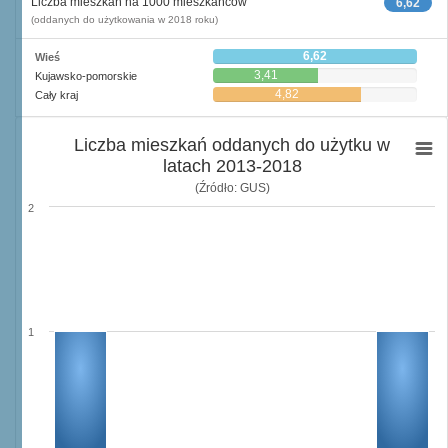
Liczba mieszkań na 1000 mieszkańców
6,62
(oddanych do użytkowania w 2018 roku)
6,62
Wieś
3,41
Kujawsko-pomorskie
4,82
Cały kraj
Liczba mieszkań oddanych do użytku w
latach 2013-2018
(Źródło: GUS)
2
1