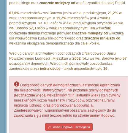
pomorskiego oraz
znacznie mniejszy od
współczynnika dla całej Polski.
63,6%
mieszkańców wsi Borowo jest w wieku produkcyjnym,
21,2%
w
wieku przedprodukcyjnym, a
15,2%
mieszkańców jest w wieku
poprodukcyjnym. Na 100 osób w wieku produkcyjnym przypada we we
wsi Borowo
57,3
osób w wieku nieprodukcyjnym. Ten wskaźnik
obciążenia demograficznego jest więc
znacznie mniejszy od
wkażnika
dla województwa kujawsko-pomorskiego oraz
znacznie mniejszy od
wskażnika obciążenia demograficznego dla całej Polski.
Według danych archiwalnych pochodzących z Narodowego Spisu
Powszechnego Ludności i Mieszkań w
2002
roku we wsi Borowo było
57
gospodarstw domowych. Wśród nich dominowały gospodarstwa
zamieszkałe przez
jedną osobę
- takich gospodarstw było
16
.
Dostępność danych demograficznych jest mocno ograniczona
dla miejscowości statystycznych. Na poziomie gminy dostępnych
jest znacznie więcej wskaźników m.in. aktualny wiek i stan cywilny
mieszkańców, liczba małżeństw i rozwodów, przyrost naturalny,
migracja ludności oraz prognozowana populacja.
Zainteresowanych wspomnianymi obszarami zachęcamy do do
zapoznania się z nimi bezpośrednio na stronie gminy Rogowo.
Gmina Rogowo - demogafia