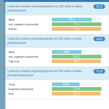
Ludność w wieku nieprodukcyjnym na 100 osób w wieku
57,3
produkcyjnym
57,3
Wieś
71,1
woj. kujawsko-pomorskie
70,8
Polska
Ludność w wieku poprodukcyjnym na 100 osób w wieku
24,0
produkcyjnym
24,0
Wieś
40,0
woj. kujawsko-pomorskie
39,5
Cały kraj
Ludność w wieku poprodukcyjnym na 100 osób w wieku
71,9
przedprodukcyjnym
71,9
Tutaj
128,4
Kujawsko-pomorskie
126,0
Kraj