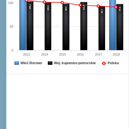
100
103,1
101,8
100,2
98,2
97,6
92,7
50
0
2013
2014
2015
2016
2017
2018
Wieś Borowo
Woj. kujawsko-pomorskie
Polska