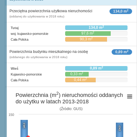
2
Przeciętna powierzchnia użytkowa nieruchomości
134,0 m
(oddanej do użytkowania w 2018 roku)
2
134,0 m
Tutaj
2
97,6 m
woj. kujawsko-pomorskie
2
90,3 m
Cała Polska
2
Powierzchnia budynku mieszkalnego na osobę
0,89 m
(oddanego do użytkowania w 2018 roku)
2
0,89 m
Wieś
2
0,33 m
Kujawsko-pomorskie
2
0,44 m
Cała Polska
2
Powierzchnia (m
) nieruchomości oddanych
do użytku w latach 2013-2018
(Źródło: GUS)
150
140,0
134,0