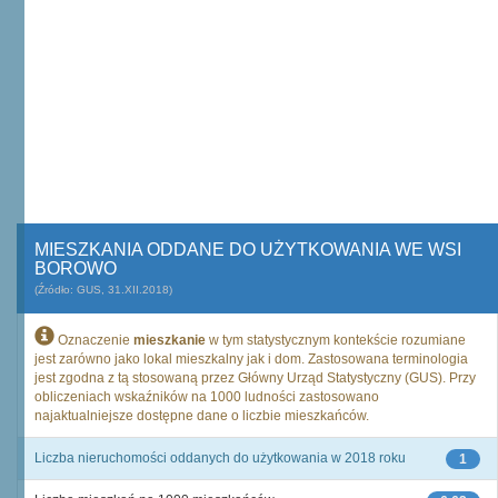
MIESZKANIA ODDANE DO UŻYTKOWANIA WE WSI
BOROWO
(Źródło: GUS, 31.XII.2018)
Oznaczenie
mieszkanie
w tym statystycznym kontekście rozumiane
jest zarówno jako lokal mieszkalny jak i dom. Zastosowana terminologia
jest zgodna z tą stosowaną przez Główny Urząd Statystyczny (GUS). Przy
obliczeniach wskaźników na 1000 ludności zastosowano
najaktualniejsze dostępne dane o liczbie mieszkańców.
Liczba nieruchomości oddanych do użytkowania w 2018 roku
1