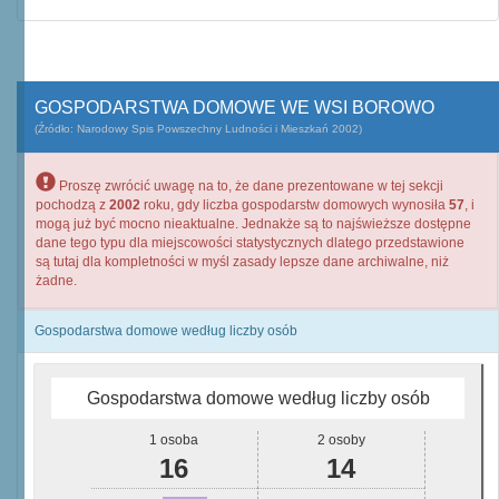
GOSPODARSTWA DOMOWE WE WSI BOROWO
(Źródło: Narodowy Spis Powszechny Ludności i Mieszkań 2002)
Proszę zwrócić uwagę na to, że dane prezentowane w tej sekcji
pochodzą z
2002
roku, gdy liczba gospodarstw domowych wynosiła
57
, i
mogą już być mocno nieaktualne. Jednakże są to najświeższe dostępne
dane tego typu dla miejscowości statystycznych dlatego przedstawione
są tutaj dla kompletności w myśl zasady lepsze dane archiwalne, niż
żadne.
Gospodarstwa domowe według liczby osób
Gospodarstwa domowe według liczby osób
1 osoba
2 osoby
16
14