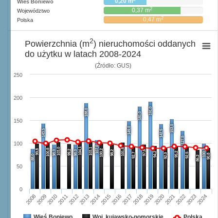
0,20 m
Wieś Boniewo
2
0,37 m
Województwo
2
0,47 m
Polska
2
Powierzchnia (m
) nieruchomości oddanych
do użytku w latach 2008-2024
(Źródło: GUS)
250
200
191,0
188,0
181,0
150
153,0
149,0
143,5
142,5
127,5
100
107,0
104,1
103,0
103,1
101,8
100,8
99,8
100,2
100,0
99,2
98,0
98,0
98,2
97,6
94,2
95,2
92,7
92,5
92,0
90,8
88,0
86,2
50
0
2008
2009
2010
2011
2012
2013
2014
2015
2016
2017
2018
2019
2020
2021
2022
2023
2024
Wieś Boniewo
Woj. kujawsko-pomorskie
Polska