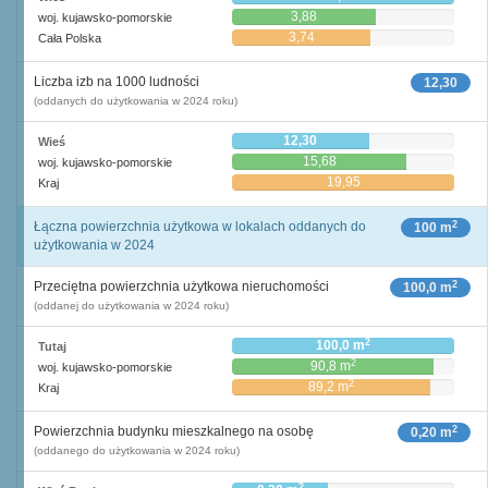
3,88
woj. kujawsko-pomorskie
3,74
Cała Polska
Liczba izb na 1000 ludności
12,30
(oddanych do użytkowania w 2024 roku)
12,30
Wieś
15,68
woj. kujawsko-pomorskie
19,95
Kraj
2
Łączna powierzchnia użytkowa w lokalach oddanych do
100 m
użytkowania w 2024
2
Przeciętna powierzchnia użytkowa nieruchomości
100,0 m
(oddanej do użytkowania w 2024 roku)
2
100,0 m
Tutaj
2
90,8 m
woj. kujawsko-pomorskie
2
89,2 m
Kraj
2
Powierzchnia budynku mieszkalnego na osobę
0,20 m
(oddanego do użytkowania w 2024 roku)
2