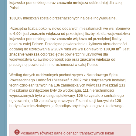
kujawsko-pomorskiego oraz
znacznie mniejsza od
średniej dla całej
Polski.
100,0%
mieszkań zostało przeznaczonych na cele indywidualne.
Przeciętna liczba pokoi w nowo oddanych mieszkaniach we wsi Boniewo
to
6,00
i jest
znacznie większa od
przeciętnej liczby izb dla województwa
kujawsko-pomorskiego oraz
znacznie większa od
przeciętnej liczby
pokoi w całej Polsce. Przeciętna powierzchnia użytkowa nieruchomości
2
oddanej do użytkowania w 2024 roku we wsi Boniewo to
100,00 m
i jest
znacznie większa od
przeciętnej powierzchni użytkowej dla
województwa kujawsko-pomorskiego oraz
znacznie większa od
przeciętnej powierzchni nieruchomości w całej Polsce.
Według danych archiwalnych pochodzących z Narodowego Spisu
Powszechnego Ludności i Mieszkań z
2002
roku dotyczących instalacji
techniczno-sanitarnych na
136
zamieszkałych wówczas mieszkań
133
mieszkania przyłączone były do wodociągu,
111
nieruchomości
wyposażonych było w ustęp spłukiwany,
105
korzystało z centralnego
ogrzewania, a
30
z pieców grzewczych. Z kanalizacji korzystało
128
budynków mieszkalnych , a
0
podłączonych było do gazu sieciowego.
Posiadamy również dane o cenach transakcyjnych lokali