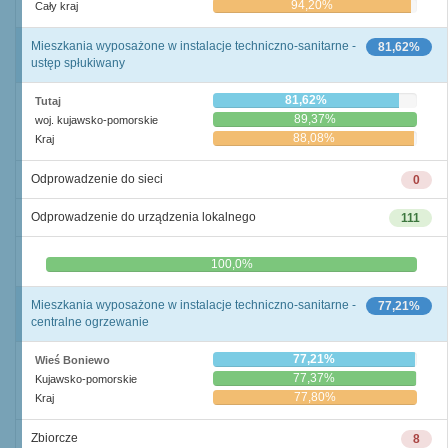
94,20%
Cały kraj
Mieszkania wyposażone w instalacje techniczno-sanitarne -
81,62%
ustęp spłukiwany
81,62%
Tutaj
89,37%
woj. kujawsko-pomorskie
88,08%
Kraj
Odprowadzenie do sieci
0
Odprowadzenie do urządzenia lokalnego
111
0,0%
100,0%
Mieszkania wyposażone w instalacje techniczno-sanitarne -
77,21%
centralne ogrzewanie
77,21%
Wieś Boniewo
77,37%
Kujawsko-pomorskie
77,80%
Kraj
Zbiorcze
8