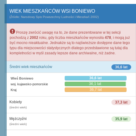
WIEK MIESZKAŃCÓW WSI BONIEWO
(Źródło: Narodowy Spis Powszechny Ludności i Mieszkań 2002)
Proszę zwrócić uwagę na to, że dane prezentowane w tej sekcji
pochodzą z
2002
roku, gdy liczba mieszkańców wynosiła
478
, i mogą już
być mocno nieaktualne. Jednakże są to najświeższe dostępne dane tego
typu dla miejscowości statystycznych dlatego przedstawione są tutaj dla
kompletności w myśl zasady lepsze dane archiwalne, niż żadne.
Średni wiek mieszkańców
36,6 lat
36,6 lat
Wieś Boniewo
36,1 lat
woj. kujawsko-pomorskie
36,7 lat
Kraj
Kobiety
37,3 lat
(średni wiek)
Mężczyźni
35,9 lat
(średni wiek)