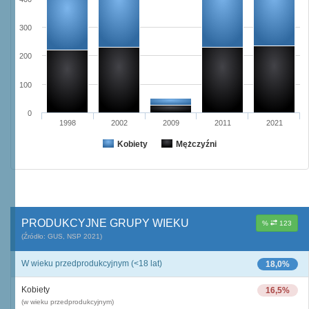
300
200
100
0
1998
2002
2009
2011
2021
Kobiety
Mężczyźni
PRODUKCYJNE GRUPY WIEKU
%
123
(Źródło: GUS, NSP 2021)
W wieku przedprodukcyjnym (<18 lat)
18,0%
Kobiety
16,5%
(w wieku przedprodukcyjnym)