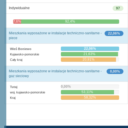
Indywidualne
97
7,6%
92,4%
Mieszkania wyposażone w instalacje techniczno-sanitarne -
22,06%
piece
22,06%
Wieś Boniewo
21,63%
Kujawsko-pomorskie
20,91%
Cały kraj
Mieszkania wyposażone w instalacje techniczno-sanitarne -
0,00%
gaz sieciowy
0,00%
Tutaj
53,11%
woj. kujawsko-pomorskie
58,32%
Kraj