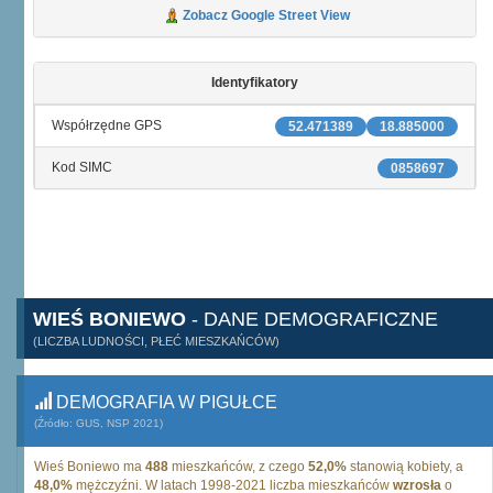
Zobacz Google Street View
Identyfikatory
Współrzędne GPS
52.471389
18.885000
Kod SIMC
0858697
WIEŚ BONIEWO
- DANE DEMOGRAFICZNE
(LICZBA LUDNOŚCI, PŁEĆ MIESZKAŃCÓW)
DEMOGRAFIA W PIGUŁCE
(Źródło: GUS, NSP 2021)
Wieś Boniewo ma
488
mieszkańców, z czego
52,0%
stanowią kobiety, a
48,0%
mężczyźni. W latach 1998-2021 liczba mieszkańców
wzrosła
o