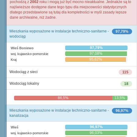
pochodzą z
2002
roku i mogą już być mocno nieaktualne. Jednakże są to
najświeższe dostępne dane tego typu dla miejscowości statystycznych
dlatego przedstawione są tutaj dla kompletności w myśl zasady lepsze
dane archiwalne, niż żadne.
Mieszkania wyposażone w instalacje techniczno-sanitarne -
97,79%
wodociąg
97,79%
Wieś Boniewo
97,08%
woj. kujawsko-pomorskie
95,62%
Kraj
Wodociąg z sieci
115
Wodociąg lokalny
18
86,5%
13,5%
Mieszkania wyposażone w instalacje techniczno-sanitarne -
96,97%
kanalizacja
96,97%
Wieś
96,03%
woj. kujawsko-pomorskie