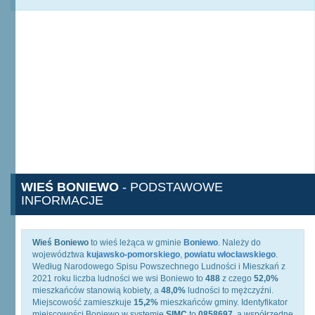
WIEŚ BONIEWO
- PODSTAWOWE
INFORMACJE
Wieś Boniewo
to wieś leżąca w gminie
Boniewo
. Należy do
województwa
kujawsko-pomorskiego
,
powiatu włocławskiego
.
Według Narodowego Spisu Powszechnego Ludności i Mieszkań z
2021 roku liczba ludności we wsi Boniewo to
488
z czego
52,0%
mieszkańców stanowią kobiety, a
48,0%
ludności to mężczyźni.
Miejscowość zamieszkuje
15,2%
mieszkańców gminy. Identyfikator
miejscowości Boniewo w systemie
SIMC
to
0858697
, a współrzędne