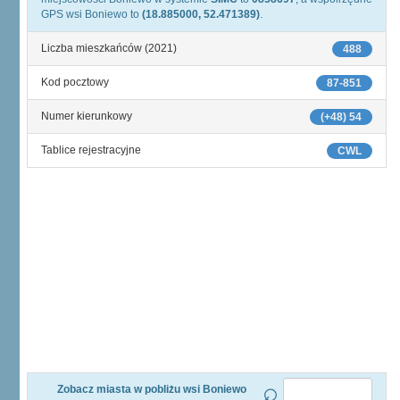
GPS wsi Boniewo to
(18.885000, 52.471389)
.
Liczba mieszkańców (2021)
488
Kod pocztowy
87-851
Numer kierunkowy
(+48) 54
Tablice rejestracyjne
CWL
Zobacz miasta w pobliżu wsi Boniewo