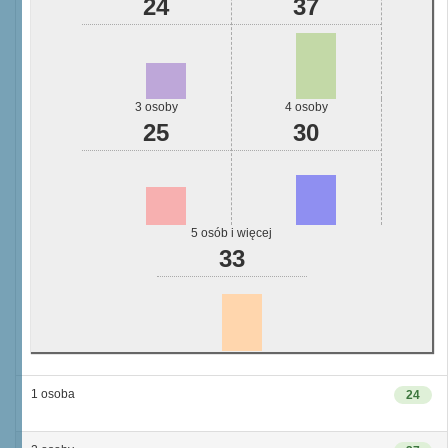
24
37
3 osoby
4 osoby
25
30
5 osób i więcej
33
1 osoba
24