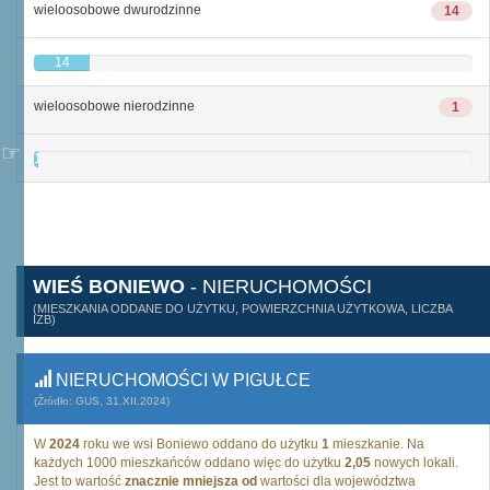
wieloosobowe dwurodzinne
14
14
wieloosobowe nierodzinne
1
1
WIEŚ BONIEWO
- NIERUCHOMOŚCI
(MIESZKANIA ODDANE DO UŻYTKU, POWIERZCHNIA UŻYTKOWA, LICZBA
IZB)
NIERUCHOMOŚCI W PIGUŁCE
(Źródło: GUS, 31.XII.2024)
W
2024
roku we wsi Boniewo oddano do użytku
1
mieszkanie. Na
każdych 1000 mieszkańców oddano więc do użytku
2,05
nowych lokali.
Jest to wartość
znacznie mniejsza od
wartości dla województwa