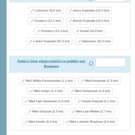
Lubraniec (8,6 km)
Izbica Kujawska (10,0 km)
Chodecz (12,2 km)
Brześć Kujawski (15,0 km)
Przedecz (15,3 km)
Kowal (18,9 km)
Lubień Kujawski (20,3 km)
Dąbrowice (22,0 km)
Zobacz inne miejscowości w pobliżu wsi
Boniewo
Wieś Wólka Paruszewska (1,4 km)
Wieś Arciszewo (1,5 km)
Wieś Grójec (1,5 km)
Wieś Otmianowo (1,8 km)
Wieś Łąki Zwiastowe (1,9 km)
Osada Krajanki (2,1 km)
Wieś Grójczyk (2,5 km)
Wieś Łąki Wielkie (2,7 km)
Wieś Anielin (3,2 km)
Wieś Lubomin Rządowy (3,3 km)