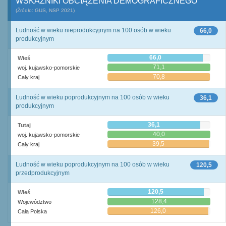
WSKAŹNIKI OBCIĄŻENIA DEMOGRAFICZNEGO
(Źródło: GUS, NSP 2021)
Ludność w wieku nieprodukcyjnym na 100 osób w wieku
66,0
produkcyjnym
66,0
Wieś
71,1
woj. kujawsko-pomorskie
70,8
Cały kraj
Ludność w wieku poprodukcyjnym na 100 osób w wieku
36,1
produkcyjnym
36,1
Tutaj
40,0
woj. kujawsko-pomorskie
39,5
Cały kraj
Ludność w wieku poprodukcyjnym na 100 osób w wieku
120,5
przedprodukcyjnym
120,5
Wieś
128,4
Województwo
126,0
Cała Polska