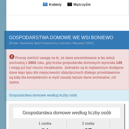
Kobiety
Mężczyźni
GOSPODARSTWA DOMOWE WE WSI BONIEWO
(Źródło: Narodowy Spis Powszechny Ludności i Mieszkań 2002)
Proszę zwrócić uwagę na to, że dane prezentowane w tej sekcji
pochodzą z
2002
roku, gdy liczba gospodarstw domowych wynosiła
149
,
i mogą już być mocno nieaktualne. Jednakże są to najświeższe dostępne
dane tego typu dla miejscowości statystycznych dlatego przedstawione
są tutaj dla kompletności w myśl zasady lepsze dane archiwalne, niż
żadne.
Gospodarstwa domowe według liczby osób
Gospodarstwa domowe według liczby osób
1 osoba
2 osoby