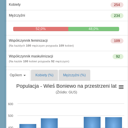
Kobiety
254
Mężczyźni
234
52,0%
48,0%
Współczynnik feminizacji
109
(Na każdych
100
mężczyzn przypada
109
kobiet)
Współczynnik maskulinizacji
92
(Na każde
100
kobiet przypada
92
mężczyzn)
Ogółem
Kobiety (%)
Mężczyźni (%)
Populacja - Wieś Boniewo na przestrzeni lat
(Źródło: GUS)
600
500
400