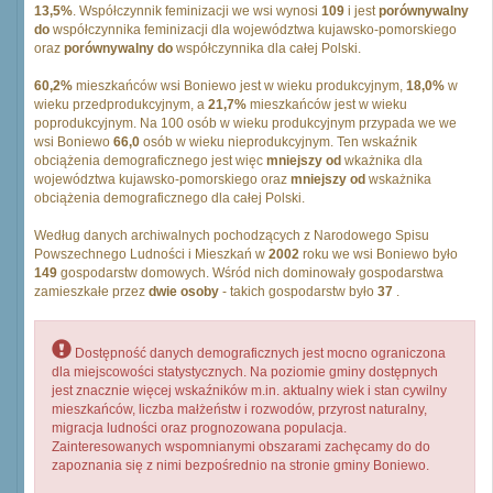
13,5%
. Współczynnik feminizacji we wsi wynosi
109
i jest
porównywalny
do
współczynnika feminizacji dla województwa kujawsko-pomorskiego
oraz
porównywalny do
współczynnika dla całej Polski.
60,2%
mieszkańców wsi Boniewo jest w wieku produkcyjnym,
18,0%
w
wieku przedprodukcyjnym, a
21,7%
mieszkańców jest w wieku
poprodukcyjnym. Na 100 osób w wieku produkcyjnym przypada we we
wsi Boniewo
66,0
osób w wieku nieprodukcyjnym. Ten wskaźnik
obciążenia demograficznego jest więc
mniejszy od
wkażnika dla
województwa kujawsko-pomorskiego oraz
mniejszy od
wskażnika
obciążenia demograficznego dla całej Polski.
Według danych archiwalnych pochodzących z Narodowego Spisu
Powszechnego Ludności i Mieszkań w
2002
roku we wsi Boniewo było
149
gospodarstw domowych. Wśród nich dominowały gospodarstwa
zamieszkałe przez
dwie osoby
- takich gospodarstw było
37
.
Dostępność danych demograficznych jest mocno ograniczona
dla miejscowości statystycznych. Na poziomie gminy dostępnych
jest znacznie więcej wskaźników m.in. aktualny wiek i stan cywilny
mieszkańców, liczba małżeństw i rozwodów, przyrost naturalny,
migracja ludności oraz prognozowana populacja.
Zainteresowanych wspomnianymi obszarami zachęcamy do do
zapoznania się z nimi bezpośrednio na stronie gminy Boniewo.