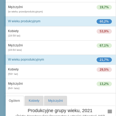
Mężczyźni
19,7%
(w wieku przedprodukcyjnym)
W wieku produkcyjnym
60,2%
Kobiety
53,9%
(18-59 lat)
Mężczyźni
67,1%
(18-64 lata)
W wieku poprodukcyjnym
21,7%
Kobiety
29,5%
(59+ lat)
Mężczyźni
13,2%
(64+ lata)
Ogółem
Kobiety
Mężczyźni
Produkcyjne grupy wieku, 2021