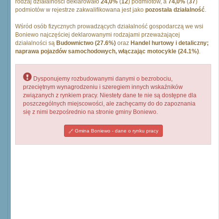
rodzaj działalności deklarowało
24,0%
(
12
) podmiotów, a
74,0%
(
37
)
podmiotów w rejestrze zakwalifikowana jest jako
pozostała działalność
.
Wśród osób fizycznych prowadzących działalność gospodarczą we wsi
Boniewo najczęściej deklarowanymi rodzajami przeważającej
działalności są
Budownictwo (27.6%)
oraz
Handel hurtowy i detaliczny;
naprawa pojazdów samochodowych, włączając motocykle (24.1%)
.
Dysponujemy rozbudowanymi danymi o bezrobociu,
przeciętnym wynagrodzeniu i szeregiem innych wskaźników
związanych z rynkiem pracy. Niestety dane te nie są dostępne dla
poszczególnych miejscowości, ale zachęcamy do do zapoznania
się z nimi bezpośrednio na stronie gminy Boniewo.
Gmina Boniewo - dane o rynku pracy