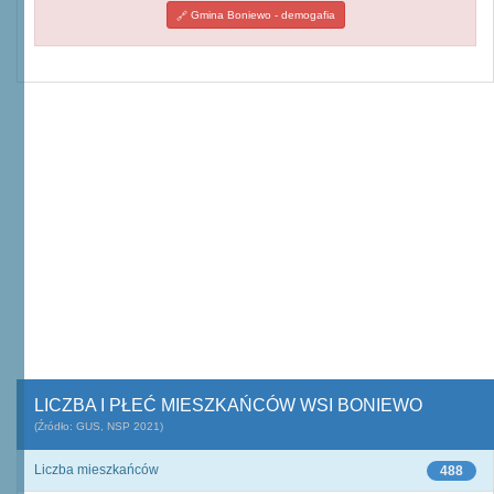
Gmina Boniewo - demogafia
LICZBA I PŁEĆ MIESZKAŃCÓW WSI BONIEWO
(Źródło: GUS, NSP 2021)
Liczba mieszkańców
488