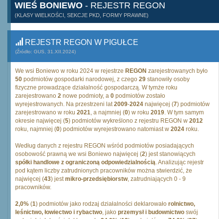
WIEŚ BONIEWO
- REJESTR REGON
(KLASY WIELKOŚCI, SEKCJE PKD, FORMY PRAWNE)
REJESTR REGON W PIGUŁCE
(Źródło: GUS, 31.XII.2024)
We wsi Boniewo w roku 2024 w rejestrze
REGON
zarejestrowanych było
50
podmiotów gospodarki narodowej, z czego
29
stanowiły osoby
fizyczne prowadzące działalność gospodarczą. W tymże roku
zarejestrowano
2
nowe podmioty, a
0
podmiotów zostało
wyrejestrowanych. Na przestrzeni lat
2009
-
2024
najwięcej (
7
) podmiotów
zarejestrowano w roku
2021
, a najmniej (
0
) w roku
2019
. W tym samym
okresie najwięcej (
5
) podmiotów wykreślono z rejestru REGON w
2012
roku, najmniej (
0
) podmiotów wyrejestrowano natomiast w
2024
roku.
Według danych z rejestru REGON wśród podmiotów posiadających
osobowość prawną we wsi Boniewo najwięcej (
2
) jest stanowiących
spółki handlowe z ograniczoną odpowiedzialnością
. Analizując rejestr
pod kątem liczby zatrudnionych pracowników można stwierdzić, że
najwięcej (
43
) jest
mikro-przedsiębiorstw
, zatrudniających 0 - 9
pracowników.
2,0%
(
1
) podmiotów jako rodzaj działalności deklarowało
rolnictwo,
leśnictwo, łowiectwo i rybactwo
, jako
przemysł i budownictwo
swój