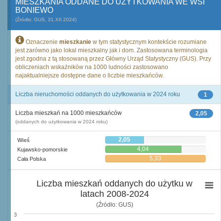
MIESZKANIA ODDANE DO UŻYTKOWANIA WE WSI
BONIEWO
(Źródło: GUS, 31.XII.2024)
Oznaczenie
mieszkanie
w tym statystycznym kontekście rozumiane
jest zarówno jako lokal mieszkalny jak i dom. Zastosowana terminologia
jest zgodna z tą stosowaną przez Główny Urząd Statystyczny (GUS). Przy
obliczeniach wskaźników na 1000 ludności zastosowano
najaktualniejsze dostępne dane o liczbie mieszkańców.
Liczba nieruchomości oddanych do użytkowania w 2024 roku
1
Liczba mieszkań na 1000 mieszkańców
2,05
(oddanych do użytkowania w 2024 roku)
2,05
Wieś
4,04
Kujawsko-pomorskie
5,33
Cała Polska
Liczba mieszkań oddanych do użytku w
latach 2008-2024
(Źródło: GUS)
3