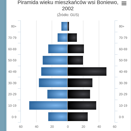
Piramida wieku mieszkańców wsi Boniewo,
2002
(Źródło: GUS)
80+
80+
70-79
70-79
60-69
60-69
50-59
50-59
40-49
40-49
30-39
30-39
20-29
20-29
10-19
10-19
0-9
0-9
60
40
20
0
20
40
60