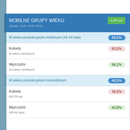
MOBILNE GRUPY WIEKU
%
123
(Źródło: GUS, NSP 2021)
W wieku produkcyjnym mobilnym (18-44 lata)
59,5%
Kobiety
63,5%
(w wieku mobilnym)
Mężczyźni
56,1%
(w wieku mobilnym)
W wieku produkcyjnym niemobilnym
40,5%
Kobiety
36,5%
(45-59 lat)
Mężczyźni
43,9%
(45-64 lata)