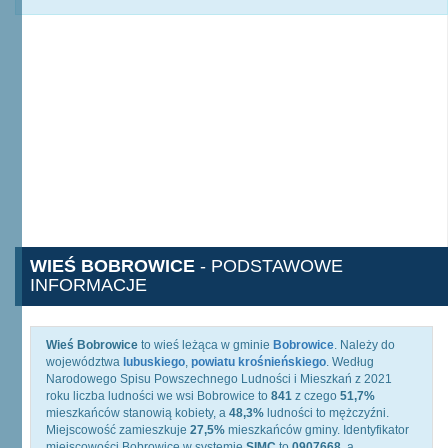
WIEŚ BOBROWICE
- PODSTAWOWE
INFORMACJE
Wieś Bobrowice
to wieś leżąca w gminie
Bobrowice
. Należy do
województwa
lubuskiego
,
powiatu krośnieńskiego
. Według
Narodowego Spisu Powszechnego Ludności i Mieszkań z 2021
roku liczba ludności we wsi Bobrowice to
841
z czego
51,7%
mieszkańców stanowią kobiety, a
48,3%
ludności to mężczyźni.
Miejscowość zamieszkuje
27,5%
mieszkańców gminy. Identyfikator
miejscowości Bobrowice w systemie
SIMC
to
0907668
, a