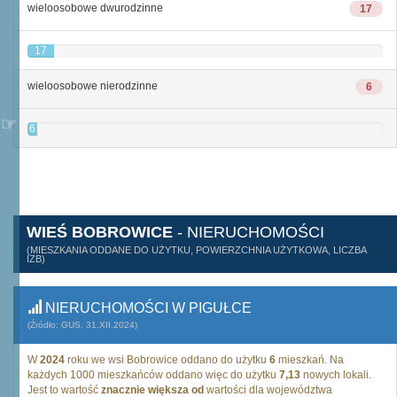
wieloosobowe dwurodzinne
17
17
wieloosobowe nierodzinne
6
6
WIEŚ BOBROWICE
- NIERUCHOMOŚCI
(MIESZKANIA ODDANE DO UŻYTKU, POWIERZCHNIA UŻYTKOWA, LICZBA
IZB)
NIERUCHOMOŚCI W PIGUŁCE
(Źródło: GUS, 31.XII.2024)
W
2024
roku we wsi Bobrowice oddano do użytku
6
mieszkań. Na
każdych 1000 mieszkańców oddano więc do użytku
7,13
nowych lokali.
Jest to wartość
znacznie większa od
wartości dla województwa