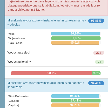
najświeższe dostępne dane tego typu dla miejscowości statystycznych
dlatego przedstawione są tutaj dla kompletności w myśl zasady lepsze
dane archiwalne, niż żadne.
Mieszkania wyposażone w instalacje techniczno-sanitarne -
96,86%
wodociąg
96,86%
Wieś
97,89%
Województwo
95,62%
Cała Polska
Wodociąg z sieci
224
Wodociąg lokalny
23
90,7%
9,3%
Mieszkania wyposażone w instalacje techniczno-sanitarne -
94,40%
kanalizacja
94,40%
Wieś Bobrowice
97,41%
Lubuskie
94,20%
Cały kraj