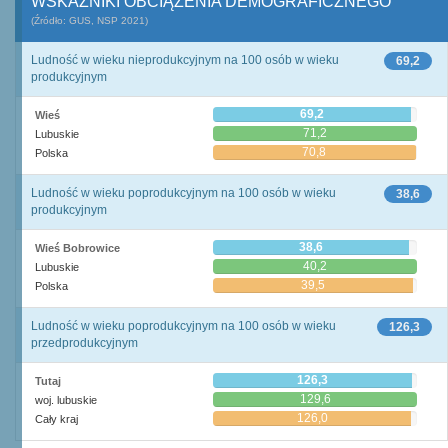
WSKAŹNIKI OBCIĄŻENIA DEMOGRAFICZNEGO
(Źródło: GUS, NSP 2021)
Ludność w wieku nieprodukcyjnym na 100 osób w wieku
69,2
produkcyjnym
69,2
Wieś
71,2
Lubuskie
70,8
Polska
Ludność w wieku poprodukcyjnym na 100 osób w wieku
38,6
produkcyjnym
38,6
Wieś Bobrowice
40,2
Lubuskie
39,5
Polska
Ludność w wieku poprodukcyjnym na 100 osób w wieku
126,3
przedprodukcyjnym
126,3
Tutaj
129,6
woj. lubuskie
126,0
Cały kraj