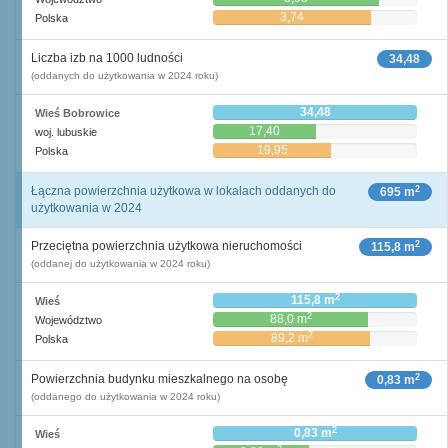
3,74
Polska
Liczba izb na 1000 ludności
34,48
(oddanych do użytkowania w 2024 roku)
34,48
Wieś Bobrowice
17,40
woj. lubuskie
19,95
Polska
2
Łączna powierzchnia użytkowa w lokalach oddanych do
695 m
użytkowania w 2024
2
Przeciętna powierzchnia użytkowa nieruchomości
115,8 m
(oddanej do użytkowania w 2024 roku)
2
115,8 m
Wieś
2
88,0 m
Województwo
2
89,2 m
Polska
2
Powierzchnia budynku mieszkalnego na osobę
0,83 m
(oddanego do użytkowania w 2024 roku)
2
0,83 m
Wieś