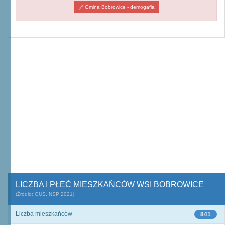
Gmina Bobrowice - demogafia
LICZBA I PŁEĆ MIESZKAŃCÓW WSI BOBROWICE
(Źródło: GUS, NSP 2021)
Liczba mieszkańców
841