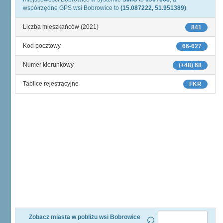
współrzędne GPS wsi Bobrowice to
(15.087222, 51.951389)
.
Liczba mieszkańców (2021)
841
Kod pocztowy
66-627
Numer kierunkowy
(+48) 68
Tablice rejestracyjne
FKR
Zobacz miasta w pobliżu wsi Bobrowice