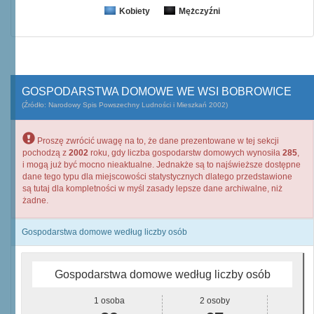
Kobiety
Mężczyźni
GOSPODARSTWA DOMOWE WE WSI BOBROWICE
(Źródło: Narodowy Spis Powszechny Ludności i Mieszkań 2002)
Proszę zwrócić uwagę na to, że dane prezentowane w tej sekcji
pochodzą z
2002
roku, gdy liczba gospodarstw domowych wynosiła
285
,
i mogą już być mocno nieaktualne. Jednakże są to najświeższe dostępne
dane tego typu dla miejscowości statystycznych dlatego przedstawione
są tutaj dla kompletności w myśl zasady lepsze dane archiwalne, niż
żadne.
Gospodarstwa domowe według liczby osób
Gospodarstwa domowe według liczby osób
1 osoba
2 osoby