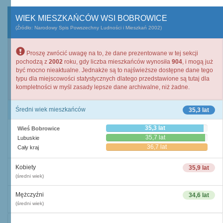
WIEK MIESZKAŃCÓW WSI BOBROWICE
(Źródło: Narodowy Spis Powszechny Ludności i Mieszkań 2002)
Proszę zwrócić uwagę na to, że dane prezentowane w tej sekcji
pochodzą z
2002
roku, gdy liczba mieszkańców wynosiła
904
, i mogą już
być mocno nieaktualne. Jednakże są to najświeższe dostępne dane tego
typu dla miejscowości statystycznych dlatego przedstawione są tutaj dla
kompletności w myśl zasady lepsze dane archiwalne, niż żadne.
Średni wiek mieszkańców
35,3 lat
35,3 lat
Wieś Bobrowice
35,7 lat
Lubuskie
36,7 lat
Cały kraj
Kobiety
35,9 lat
(średni wiek)
Mężczyźni
34,6 lat
(średni wiek)