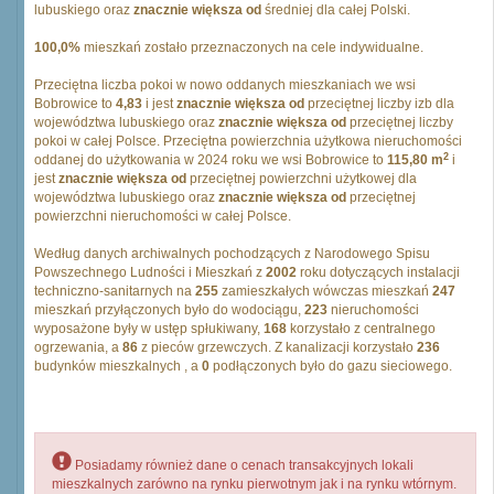
lubuskiego oraz
znacznie większa od
średniej dla całej Polski.
100,0%
mieszkań zostało przeznaczonych na cele indywidualne.
Przeciętna liczba pokoi w nowo oddanych mieszkaniach we wsi
Bobrowice to
4,83
i jest
znacznie większa od
przeciętnej liczby izb dla
województwa lubuskiego oraz
znacznie większa od
przeciętnej liczby
pokoi w całej Polsce. Przeciętna powierzchnia użytkowa nieruchomości
2
oddanej do użytkowania w 2024 roku we wsi Bobrowice to
115,80 m
i
jest
znacznie większa od
przeciętnej powierzchni użytkowej dla
województwa lubuskiego oraz
znacznie większa od
przeciętnej
powierzchni nieruchomości w całej Polsce.
Według danych archiwalnych pochodzących z Narodowego Spisu
Powszechnego Ludności i Mieszkań z
2002
roku dotyczących instalacji
techniczno-sanitarnych na
255
zamieszkałych wówczas mieszkań
247
mieszkań przyłączonych było do wodociągu,
223
nieruchomości
wyposażone były w ustęp spłukiwany,
168
korzystało z centralnego
ogrzewania, a
86
z pieców grzewczych. Z kanalizacji korzystało
236
budynków mieszkalnych , a
0
podłączonych było do gazu sieciowego.
Posiadamy również dane o cenach transakcyjnych lokali
mieszkalnych zarówno na rynku pierwotnym jak i na rynku wtórnym.