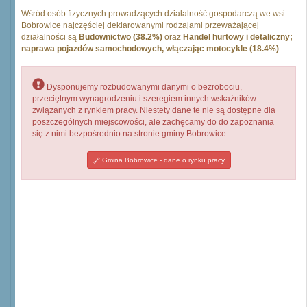
Wśród osób fizycznych prowadzących działalność gospodarczą we wsi
Bobrowice najczęściej deklarowanymi rodzajami przeważającej
działalności są
Budownictwo (38.2%)
oraz
Handel hurtowy i detaliczny;
naprawa pojazdów samochodowych, włączając motocykle (18.4%)
.
Dysponujemy rozbudowanymi danymi o bezrobociu,
przeciętnym wynagrodzeniu i szeregiem innych wskaźników
związanych z rynkiem pracy. Niestety dane te nie są dostępne dla
poszczególnych miejscowości, ale zachęcamy do do zapoznania
się z nimi bezpośrednio na stronie gminy Bobrowice.
Gmina Bobrowice - dane o rynku pracy