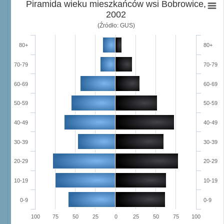
Piramida wieku mieszkańców wsi Bobrowice,
2002
(Źródło: GUS)
80+
80+
70-79
70-79
60-69
60-69
50-59
50-59
40-49
40-49
30-39
30-39
20-29
20-29
10-19
10-19
0-9
0-9
100
75
50
25
0
25
50
75
100