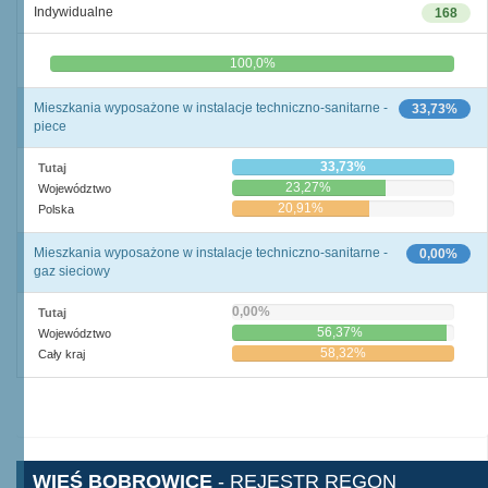
Indywidualne
168
0,0%
100,0%
Mieszkania wyposażone w instalacje techniczno-sanitarne -
33,73%
piece
33,73%
Tutaj
23,27%
Województwo
20,91%
Polska
Mieszkania wyposażone w instalacje techniczno-sanitarne -
0,00%
gaz sieciowy
0,00%
Tutaj
56,37%
Województwo
58,32%
Cały kraj
WIEŚ BOBROWICE
- REJESTR REGON