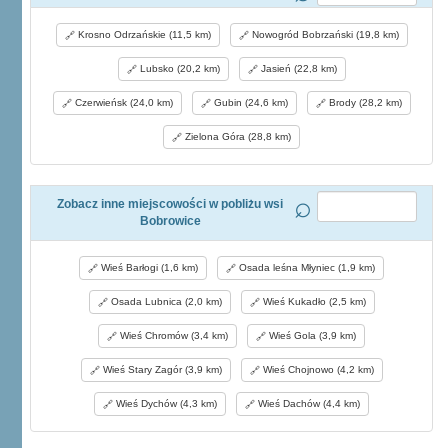
Krosno Odrzańskie (11,5 km)
Nowogród Bobrzański (19,8 km)
Lubsko (20,2 km)
Jasień (22,8 km)
Czerwieńsk (24,0 km)
Gubin (24,6 km)
Brody (28,2 km)
Zielona Góra (28,8 km)
Zobacz inne miejscowości w pobliżu wsi
Bobrowice
Wieś Barłogi (1,6 km)
Osada leśna Młyniec (1,9 km)
Osada Lubnica (2,0 km)
Wieś Kukadło (2,5 km)
Wieś Chromów (3,4 km)
Wieś Gola (3,9 km)
Wieś Stary Zagór (3,9 km)
Wieś Chojnowo (4,2 km)
Wieś Dychów (4,3 km)
Wieś Dachów (4,4 km)