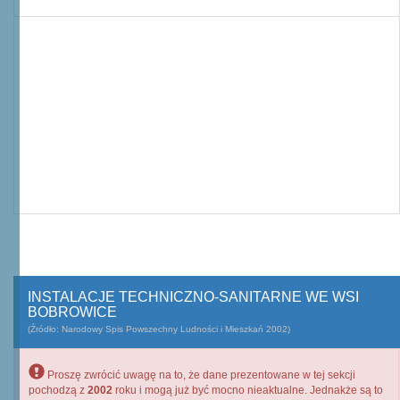
INSTALACJE TECHNICZNO-SANITARNE WE WSI
BOBROWICE
(Źródło: Narodowy Spis Powszechny Ludności i Mieszkań 2002)
Proszę zwrócić uwagę na to, że dane prezentowane w tej sekcji
pochodzą z
2002
roku i mogą już być mocno nieaktualne. Jednakże są to