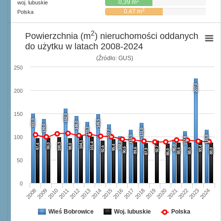
2
0,39 m
woj. lubuskie
2
0,47 m
Polska
2
Powierzchnia (m
) nieruchomości oddanych
do użytku w latach 2008-2024
(Źródło: GUS)
250
227,0
200
150
162,0
151,0
149,5
146,0
139,0
133,3
131,0
127,7
115,5
115,8
100
112,8
104,1
102,0
101,4
100,3
99,0
97,4
98,0
95,4
95,0
93,4
92,6
92,7
90,6
89,6
88,6
88,0
88,0
87,3
86,0
50
0
2008
2009
2010
2011
2012
2013
2014
2015
2016
2017
2018
2019
2020
2021
2022
2023
2024
Wieś Bobrowice
Woj. lubuskie
Polska