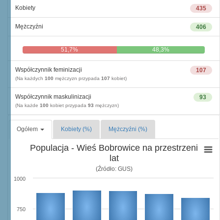
Kobiety
435
Mężczyźni
406
51,7%
48,3%
Współczynnik feminizacji
107
(Na każdych
100
mężczyzn przypada
107
kobiet)
Współczynnik maskulinizacji
93
(Na każde
100
kobiet przypada
93
mężczyzn)
Ogółem
Kobiety (%)
Mężczyźni (%)
Populacja - Wieś Bobrowice na przestrzeni
lat
(Źródło: GUS)
1000
750