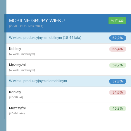
MOBILNE GRUPY WIEKU
%
123
(Źródło: GUS, NSP 2021)
W wieku produkcyjnym mobilnym (18-44 lata)
62,2%
Kobiety
65,4%
(w wieku mobilnym)
Mężczyźni
59,2%
(w wieku mobilnym)
W wieku produkcyjnym niemobilnym
37,8%
Kobiety
34,6%
(45-59 lat)
Mężczyźni
40,8%
(45-64 lata)