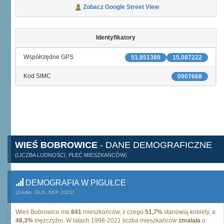
Zobacz Google Street View
Identyfikatory
Współrzędne GPS
51.951389
15.087222
Kod SIMC
0907668
WIEŚ BOBROWICE
- DANE DEMOGRAFICZNE
(LICZBA LUDNOŚCI, PŁEĆ MIESZKAŃCÓW)
DEMOGRAFIA W PIGUŁCE
(Źródło: GUS, NSP 2021)
Wieś Bobrowice ma
841
mieszkańców, z czego
51,7%
stanowią kobiety, a
48,3%
mężczyźni. W latach 1998-2021 liczba mieszkańców
zmalała
o