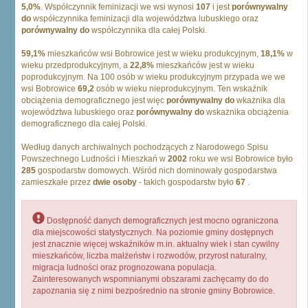
5,0%
. Współczynnik feminizacji we wsi wynosi
107
i jest
porównywalny
do
współczynnika feminizacji dla województwa lubuskiego oraz
porównywalny do
współczynnika dla całej Polski.
59,1%
mieszkańców wsi Bobrowice jest w wieku produkcyjnym,
18,1%
w
wieku przedprodukcyjnym, a
22,8%
mieszkańców jest w wieku
poprodukcyjnym. Na 100 osób w wieku produkcyjnym przypada we we
wsi Bobrowice
69,2
osób w wieku nieprodukcyjnym. Ten wskaźnik
obciążenia demograficznego jest więc
porównywalny do
wkażnika dla
województwa lubuskiego oraz
porównywalny do
wskażnika obciążenia
demograficznego dla całej Polski.
Według danych archiwalnych pochodzących z Narodowego Spisu
Powszechnego Ludności i Mieszkań w
2002
roku we wsi Bobrowice było
285
gospodarstw domowych. Wśród nich dominowały gospodarstwa
zamieszkałe przez
dwie osoby
- takich gospodarstw było
67
.
Dostępność danych demograficznych jest mocno ograniczona
dla miejscowości statystycznych. Na poziomie gminy dostępnych
jest znacznie więcej wskaźników m.in. aktualny wiek i stan cywilny
mieszkańców, liczba małżeństw i rozwodów, przyrost naturalny,
migracja ludności oraz prognozowana populacja.
Zainteresowanych wspomnianymi obszarami zachęcamy do do
zapoznania się z nimi bezpośrednio na stronie gminy Bobrowice.