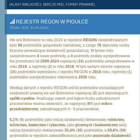
(KLASY WIELKOŚCI, SEKCJE PKD, FORMY PRAWNE)
REJESTR REGON W PIGUŁCE
(Źródło: GUS, 31.XII.2024)
We wsi Bobrowice w roku 2024 w rejestrze
REGON
zarejestrowanych
było
99
podmiotów gospodarki narodowej, z czego
76
stanowiły osoby
fizyczne prowadzące działalność gospodarczą. W tymże roku
zarejestrowano
4
nowe podmioty, a
4
podmioty zostały wyrejestrowane.
Na przestrzeni lat
2009
-
2024
najwięcej (
16
) podmiotów zarejestrowano w
roku
2010
, a najmniej (
2
) w roku
2018
. W tym samym okresie najwięcej
(
15
) podmiotów wykreślono z rejestru REGON w
2016
roku, najmniej (
1
)
podmiotów wyrejestrowano natomiast w
2020
roku.
Według danych z rejestru REGON wśród podmiotów posiadających
osobowość prawną we wsi Bobrowice najwięcej (
2
) jest stanowiących
spólki cywilne
. Analizując rejestr pod kątem liczby zatrudnionych
pracowników można stwierdzić, że najwięcej (
97
) jest
mikro-
przedsiębiorstw
, zatrudniających 0 - 9 pracowników.
5,1%
(
5
) podmiotów jako rodzaj działalności deklarowało
rolnictwo,
leśnictwo, łowiectwo i rybactwo
, jako
przemysł i budownictwo
swój
rodzaj działalności deklarowało
35,4%
(
35
) podmiotów, a
59,6%
(
59
)
podmiotów w rejestrze zakwalifikowana jest jako
pozostała działalność
.