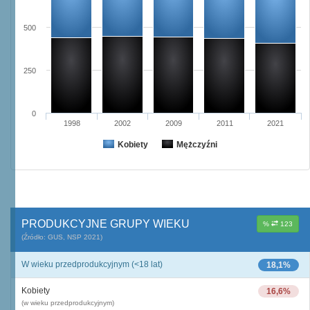
500
250
0
1998
2002
2009
2011
2021
Kobiety
Mężczyźni
PRODUKCYJNE GRUPY WIEKU
%
123
(Źródło: GUS, NSP 2021)
W wieku przedprodukcyjnym (<18 lat)
18,1%
Kobiety
16,6%
(w wieku przedprodukcyjnym)