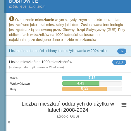
BOBROWICE
(Źródło: GUS, 31.XII.2024)
Oznaczenie
mieszkanie
w tym statystycznym kontekście rozumiane
jest zarówno jako lokal mieszkalny jak i dom. Zastosowana terminologia
jest zgodna z tą stosowaną przez Główny Urząd Statystyczny (GUS). Przy
obliczeniach wskaźników na 1000 ludności zastosowano
najaktualniejsze dostępne dane o liczbie mieszkańców.
Liczba nieruchomości oddanych do użytkowania w 2024 roku
6
Liczba mieszkań na 1000 mieszkańców
7,13
(oddanych do użytkowania w 2024 roku)
7,13
Wieś
4,43
Województwo
5,33
Kraj
Liczba mieszkań oddanych do użytku w
latach 2008-2024
(Źródło: GUS)
8