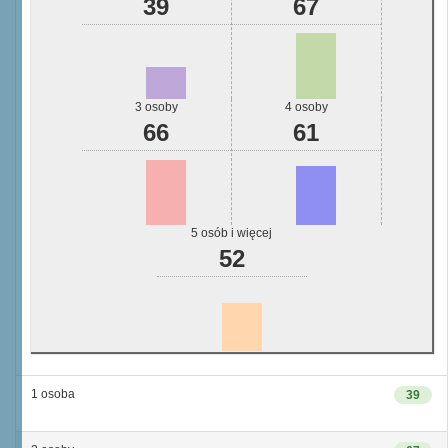
39
67
3 osoby
4 osoby
66
61
5 osób i więcej
52
1 osoba
39