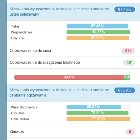
Mieszkania wyposażone w instalacje techniczno-sanitarne -
87,45%
ustęp spłukiwany
87,45%
Tutaj
90,35%
Województwo
88,08%
Cały kraj
Odprowadzenie do sieci
211
Odprowadzenie do urządzenia lokalnego
12
94,6%
5,4%
Mieszkania wyposażone w instalacje techniczno-sanitarne -
65,88%
centralne ogrzewanie
65,88%
Wieś Bobrowice
75,59%
Lubuskie
77,80%
Cała Polska
Zbiorcze
0