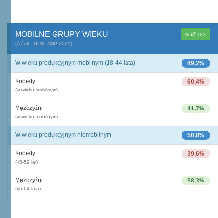
MOBILNE GRUPY WIEKU
%
123
(Źródło: GUS, NSP 2021)
W wieku produkcyjnym mobilnym (18-44 lata)
49,2%
Kobiety
60,4%
(w wieku mobilnym)
Mężczyźni
41,7%
(w wieku mobilnym)
W wieku produkcyjnym niemobilnym
50,8%
Kobiety
39,6%
(45-59 lat)
Mężczyźni
58,3%
(45-64 lata)