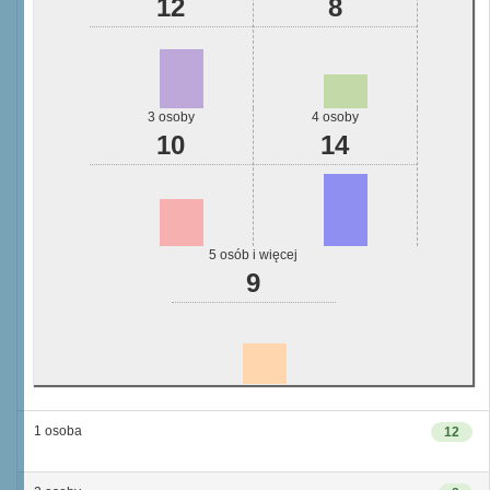
12
8
3 osoby
4 osoby
10
14
5 osób i więcej
9
1 osoba
12