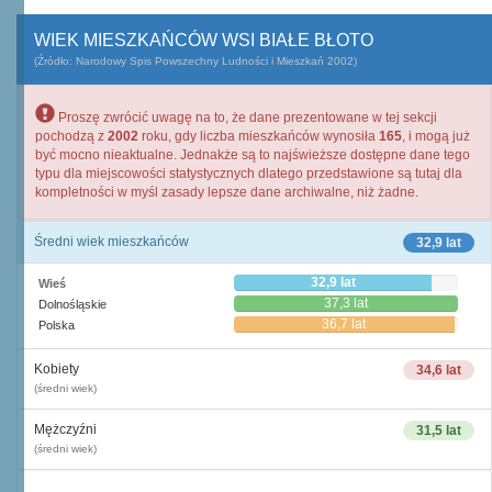
WIEK MIESZKAŃCÓW WSI BIAŁE BŁOTO
(Źródło: Narodowy Spis Powszechny Ludności i Mieszkań 2002)
Proszę zwrócić uwagę na to, że dane prezentowane w tej sekcji
pochodzą z
2002
roku, gdy liczba mieszkańców wynosiła
165
, i mogą już
być mocno nieaktualne. Jednakże są to najświeższe dostępne dane tego
typu dla miejscowości statystycznych dlatego przedstawione są tutaj dla
kompletności w myśl zasady lepsze dane archiwalne, niż żadne.
Średni wiek mieszkańców
32,9 lat
32,9 lat
Wieś
37,3 lat
Dolnośląskie
36,7 lat
Polska
Kobiety
34,6 lat
(średni wiek)
Mężczyźni
31,5 lat
(średni wiek)