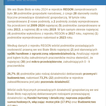
(Źródło: GUS, 31.XII.2024)
We wsi Białe Błoto w roku 2024 w rejestrze
REGON
zarejestrowanych
było
30
podmiotów gospodarki narodowej, z czego
28
stanowiły osoby
fizyczne prowadzące działalność gospodarczą. W tymże roku
zarejestrowano
2
nowe podmioty, a
2
podmioty zostały wyrejestrowane.
Na przestrzeni lat
2009
-
2024
najwięcej (
5
) podmiotów zarejestrowano w
roku
2013
, a najmniej (
0
) w roku
2019
. W tym samym okresie najwięcej
(
4
) podmiotów wykreślono z rejestru REGON w
2017
roku, najmniej (
1
)
podmiotów wyrejestrowano natomiast w
2023
roku.
Według danych z rejestru REGON wśród podmiotów posiadających
osobowość prawną we wsi Białe Błoto najwięcej (
2
) jest stanowiących
spółki handlowe z ograniczoną odpowiedzialnością
. Analizując rejestr
pod kątem liczby zatrudnionych pracowników można stwierdzić, że
najwięcej (
30
) jest
mikro-przedsiębiorstw
, zatrudniających 0 - 9
pracowników.
26,7%
(
8
) podmiotów jako rodzaj działalności deklarowało
przemysł i
budownictwo
, natomiast
73,3%
(
22
) podmiotów w rejestrze
zakwalifikowana jest jako
pozostała działalność
.
Wśród osób fizycznych prowadzących działalność gospodarczą we wsi
Białe Błoto najczęściej deklarowanymi rodzajami przeważającej
działalności są
Handel hurtowy i detaliczny; naprawa pojazdów
samochodowych, włączając motocykle (17.9%)
oraz
Budownictwo