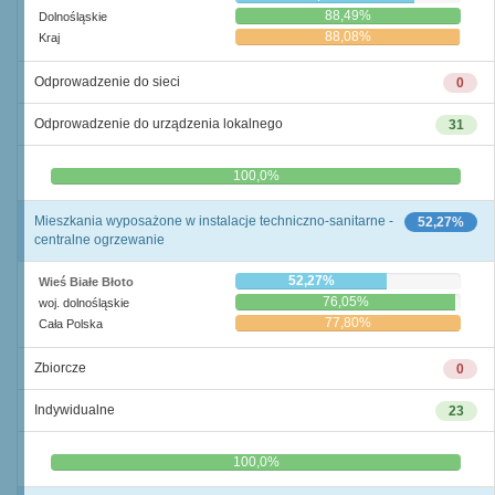
88,49%
Dolnośląskie
88,08%
Kraj
Odprowadzenie do sieci
0
Odprowadzenie do urządzenia lokalnego
31
0,0%
100,0%
Mieszkania wyposażone w instalacje techniczno-sanitarne -
52,27%
centralne ogrzewanie
52,27%
Wieś Białe Błoto
76,05%
woj. dolnośląskie
77,80%
Cała Polska
Zbiorcze
0
Indywidualne
23
0,0%
100,0%