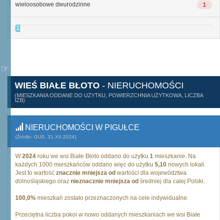
wieloosobowe dwurodzinne
1
1
WIEŚ BIAŁE BŁOTO
- NIERUCHOMOŚCI
(MIESZKANIA ODDANE DO UŻYTKU, POWIERZCHNIA UŻYTKOWA, LICZBA
IZB)
NIERUCHOMOŚCI W PIGUŁCE
(Źródło: GUS, 31.XII.2024)
W
2024
roku we wsi Białe Błoto oddano do użytku
1
mieszkanie. Na
każdych 1000 mieszkańców oddano więc do użytku
5,10
nowych lokali.
Jest to wartość
znacznie mniejsza od
wartości dla województwa
dolnośląskiego oraz
nieznacznie mniejsza od
średniej dla całej Polski.
100,0%
mieszkań zostało przeznaczonych na cele indywidualne.
Przeciętna liczba pokoi w nowo oddanych mieszkaniach we wsi Białe