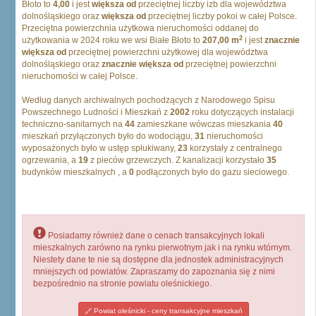
Błoto to
4,00
i jest
większa od
przeciętnej liczby izb dla województwa
dolnośląskiego oraz
większa od
przeciętnej liczby pokoi w całej Polsce.
Przeciętna powierzchnia użytkowa nieruchomości oddanej do
2
użytkowania w 2024 roku we wsi Białe Błoto to
207,00 m
i jest
znacznie
większa od
przeciętnej powierzchni użytkowej dla województwa
dolnośląskiego oraz
znacznie większa od
przeciętnej powierzchni
nieruchomości w całej Polsce.
Według danych archiwalnych pochodzących z Narodowego Spisu
Powszechnego Ludności i Mieszkań z
2002
roku dotyczących instalacji
techniczno-sanitarnych na
44
zamieszkane wówczas mieszkania
40
mieszkań przyłączonych było do wodociągu,
31
nieruchomości
wyposażonych było w ustęp spłukiwany,
23
korzystały z centralnego
ogrzewania, a
19
z pieców grzewczych. Z kanalizacji korzystało
35
budynków mieszkalnych , a
0
podłączonych było do gazu sieciowego.
Posiadamy również dane o cenach transakcyjnych lokali
mieszkalnych zarówno na rynku pierwotnym jak i na rynku wtórnym.
Niestety dane te nie są dostępne dla jednostek administracyjnych
mniejszych od powiatów. Zapraszamy do zapoznania się z nimi
bezpośrednio na stronie powiatu oleśnickiego.
Powiat oleśnicki - ceny transakcyjne mieszkań