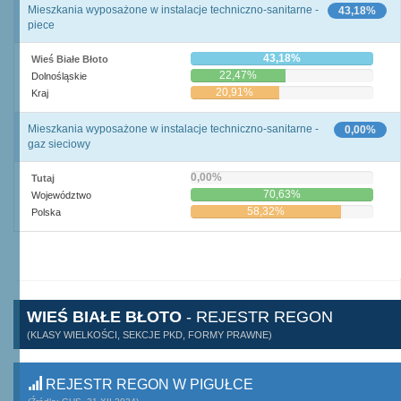
Mieszkania wyposażone w instalacje techniczno-sanitarne -
43,18%
piece
43,18%
Wieś Białe Błoto
22,47%
Dolnośląskie
20,91%
Kraj
Mieszkania wyposażone w instalacje techniczno-sanitarne -
0,00%
gaz sieciowy
0,00%
Tutaj
70,63%
Województwo
58,32%
Polska
WIEŚ BIAŁE BŁOTO
- REJESTR REGON
(KLASY WIELKOŚCI, SEKCJE PKD, FORMY PRAWNE)
REJESTR REGON W PIGUŁCE