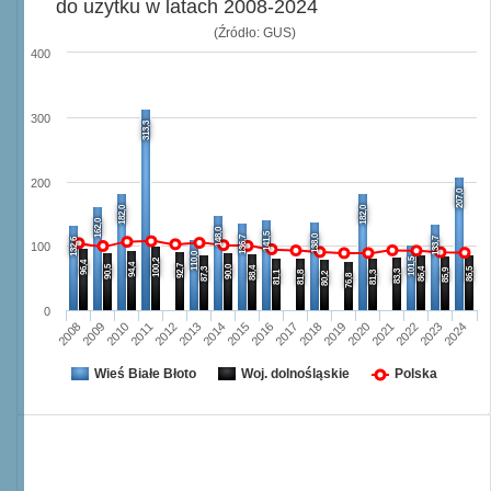
do użytku w latach 2008-2024
(Źródło: GUS)
400
300
313,3
200
207,0
182,0
182,0
162,0
148,0
141,5
138,0
136,7
133,7
132,6
100
110,0
101,5
100,2
96,4
94,4
92,7
90,5
90,0
88,4
87,3
86,4
86,5
85,9
83,3
81,1
81,8
81,3
80,2
76,8
0
2008
2009
2010
2011
2012
2013
2014
2015
2016
2017
2018
2019
2020
2021
2022
2023
2024
Wieś Białe Błoto
Woj. dolnośląskie
Polska