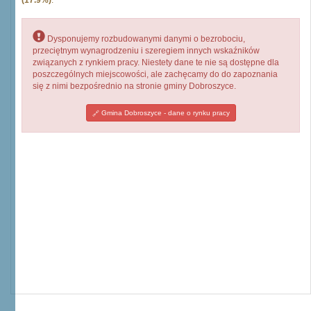
(17.9%)
.
Dysponujemy rozbudowanymi danymi o bezrobociu,
przeciętnym wynagrodzeniu i szeregiem innych wskaźników
związanych z rynkiem pracy. Niestety dane te nie są dostępne dla
poszczególnych miejscowości, ale zachęcamy do do zapoznania
się z nimi bezpośrednio na stronie gminy Dobroszyce.
Gmina Dobroszyce - dane o rynku pracy