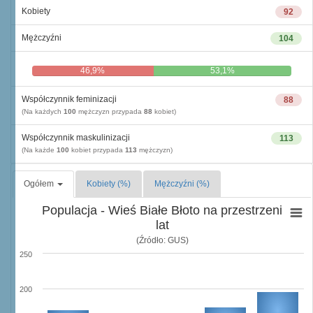
Kobiety
92
Mężczyźni
104
46,9%
53,1%
Współczynnik feminizacji
88
(Na każdych
100
mężczyzn przypada
88
kobiet)
Współczynnik maskulinizacji
113
(Na każde
100
kobiet przypada
113
mężczyzn)
Ogółem
Kobiety (%)
Mężczyźni (%)
Populacja - Wieś Białe Błoto na przestrzeni
lat
(Źródło: GUS)
250
200