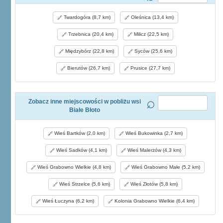
Twardogóra (8,7 km)
Oleśnica (13,4 km)
Trzebnica (20,4 km)
Milicz (22,5 km)
Międzybórz (22,8 km)
Syców (25,6 km)
Bierutów (26,7 km)
Prusice (27,7 km)
Zobacz inne miejscowości w pobliżu wsi
Białe Błoto
Wieś Bartków (2,0 km)
Wieś Bukowinka (2,7 km)
Wieś Sadków (4,1 km)
Wieś Malerzów (4,3 km)
Wieś Grabowno Wielkie (4,8 km)
Wieś Grabowno Małe (5,2 km)
Wieś Strzelce (5,6 km)
Wieś Złotów (5,8 km)
Wieś Łuczyna (6,2 km)
Kolonia Grabowno Wielkie (6,4 km)