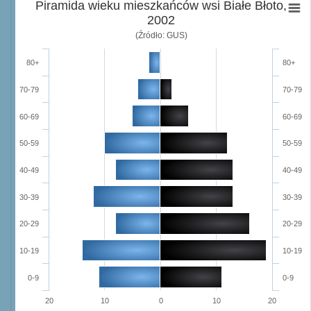
Piramida wieku mieszkańców wsi Białe Błoto,
2002
(Źródło: GUS)
80+
80+
70-79
70-79
60-69
60-69
50-59
50-59
40-49
40-49
30-39
30-39
20-29
20-29
10-19
10-19
0-9
0-9
20
10
0
10
20