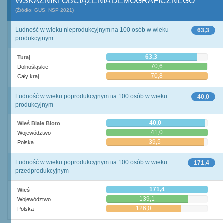
WSKAŹNIKI OBCIĄŻENIA DEMOGRAFICZNEGO
(Źródło: GUS, NSP 2021)
Ludność w wieku nieprodukcyjnym na 100 osób w wieku
63,3
produkcyjnym
63,3
Tutaj
70,6
Dolnośląskie
70,8
Cały kraj
Ludność w wieku poprodukcyjnym na 100 osób w wieku
40,0
produkcyjnym
40,0
Wieś Białe Błoto
41,0
Województwo
39,5
Polska
Ludność w wieku poprodukcyjnym na 100 osób w wieku
171,4
przedprodukcyjnym
171,4
Wieś
139,1
Województwo
126,0
Polska