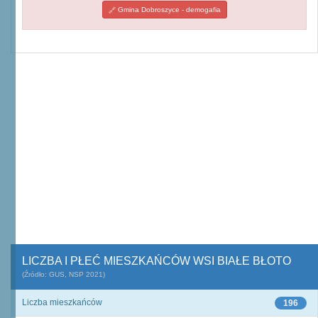
Gmina Dobroszyce - demogafia
LICZBA I PŁEĆ MIESZKAŃCÓW WSI BIAŁE BŁOTO
(Źródło: GUS, NSP 2021)
Liczba mieszkańców
196