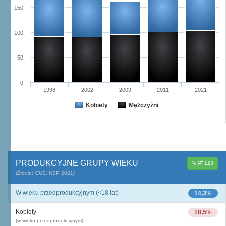
150
100
50
0
1998
2002
2009
2011
2021
Kobiety
Mężczyźni
PRODUKCYJNE GRUPY WIEKU
%
123
(Źródło: GUS, NSP 2021)
W wieku przedprodukcyjnym (<18 lat)
14,3%
Kobiety
18,5%
(w wieku przedprodukcyjnym)