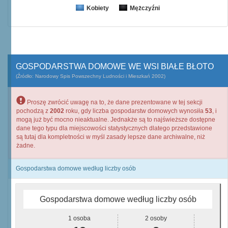
Kobiety
Mężczyźni
GOSPODARSTWA DOMOWE WE WSI BIAŁE BŁOTO
(Źródło: Narodowy Spis Powszechny Ludności i Mieszkań 2002)
Proszę zwrócić uwagę na to, że dane prezentowane w tej sekcji
pochodzą z
2002
roku, gdy liczba gospodarstw domowych wynosiła
53
, i
mogą już być mocno nieaktualne. Jednakże są to najświeższe dostępne
dane tego typu dla miejscowości statystycznych dlatego przedstawione
są tutaj dla kompletności w myśl zasady lepsze dane archiwalne, niż
żadne.
Gospodarstwa domowe według liczby osób
Gospodarstwa domowe według liczby osób
1 osoba
2 osoby