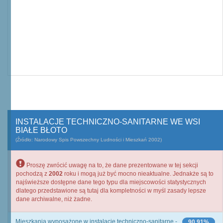
INSTALACJE TECHNICZNO-SANITARNE WE WSI
BIAŁE BŁOTO
(Źródło: Narodowy Spis Powszechny Ludności i Mieszkań 2002)
Proszę zwrócić uwagę na to, że dane prezentowane w tej sekcji
pochodzą z
2002
roku i mogą już być mocno nieaktualne. Jednakże są to
najświeższe dostępne dane tego typu dla miejscowości statystycznych
dlatego przedstawione są tutaj dla kompletności w myśl zasady lepsze
dane archiwalne, niż żadne.
Mieszkania wyposażone w instalacje techniczno-sanitarne -
90,91%