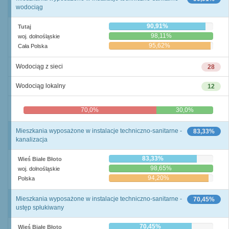
wodociąg
90,91%
Tutaj
98,11%
woj. dolnośląskie
95,62%
Cała Polska
Wodociąg z sieci
28
Wodociąg lokalny
12
70,0%
30,0%
Mieszkania wyposażone w instalacje techniczno-sanitarne -
83,33%
kanalizacja
83,33%
Wieś Białe Błoto
98,65%
woj. dolnośląskie
94,20%
Polska
Mieszkania wyposażone w instalacje techniczno-sanitarne -
70,45%
ustęp spłukiwany
70,45%
Wieś Białe Błoto