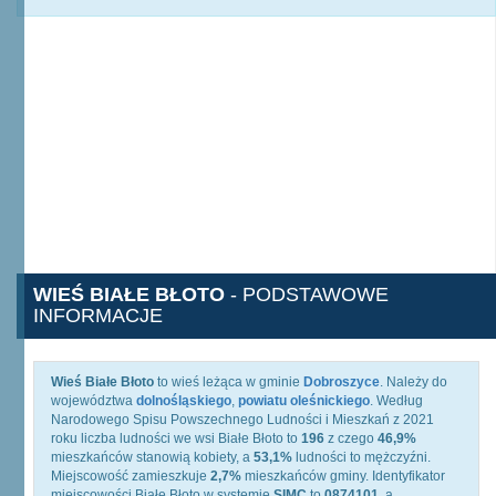
WIEŚ BIAŁE BŁOTO
- PODSTAWOWE
INFORMACJE
Wieś Białe Błoto
to wieś leżąca w gminie
Dobroszyce
. Należy do
województwa
dolnośląskiego
,
powiatu oleśnickiego
. Według
Narodowego Spisu Powszechnego Ludności i Mieszkań z 2021
roku liczba ludności we wsi Białe Błoto to
196
z czego
46,9%
mieszkańców stanowią kobiety, a
53,1%
ludności to mężczyźni.
Miejscowość zamieszkuje
2,7%
mieszkańców gminy. Identyfikator
miejscowości Białe Błoto w systemie
SIMC
to
0874101
, a