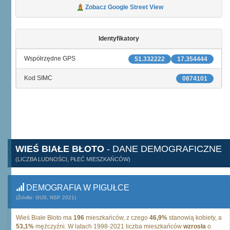
Zobacz Google Street View
Identyfikatory
Współrzędne GPS
51.332222
17.354444
Kod SIMC
0874101
WIEŚ BIAŁE BŁOTO
- DANE DEMOGRAFICZNE
(LICZBA LUDNOŚCI, PŁEĆ MIESZKAŃCÓW)
DEMOGRAFIA W PIGUŁCE
(Źródło: GUS, NSP 2021)
Wieś Białe Błoto ma
196
mieszkańców, z czego
46,9%
stanowią kobiety, a
53,1%
mężczyźni. W latach 1998-2021 liczba mieszkańców
wzrosła
o