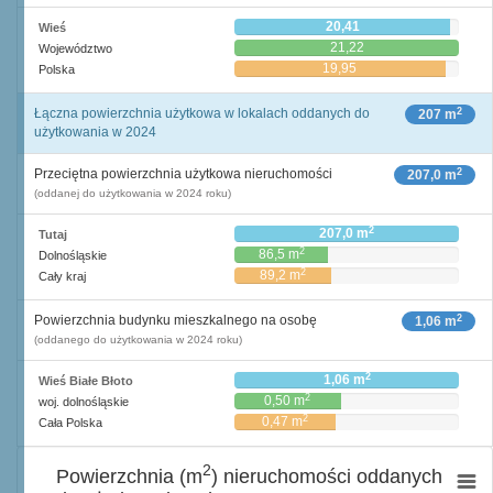
20,41
Wieś
21,22
Województwo
19,95
Polska
2
Łączna powierzchnia użytkowa w lokalach oddanych do
207 m
użytkowania w 2024
2
Przeciętna powierzchnia użytkowa nieruchomości
207,0 m
(oddanej do użytkowania w 2024 roku)
2
207,0 m
Tutaj
2
86,5 m
Dolnośląskie
2
89,2 m
Cały kraj
2
Powierzchnia budynku mieszkalnego na osobę
1,06 m
(oddanego do użytkowania w 2024 roku)
2
1,06 m
Wieś Białe Błoto
2
0,50 m
woj. dolnośląskie
2
0,47 m
Cała Polska
2
Powierzchnia (m
) nieruchomości oddanych