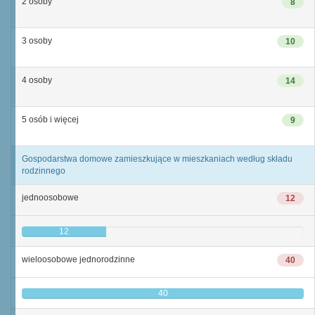
2 osoby
8
3 osoby
10
4 osoby
14
5 osób i więcej
9
Gospodarstwa domowe zamieszkujące w mieszkaniach według składu
rodzinnego
jednoosobowe
12
12
wieloosobowe jednorodzinne
40
40