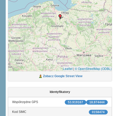
Leaflet
|
© OpenStreetMap (ODBL)
Zobacz Google Street View
Identyfikatory
Współrzędne GPS
53.919167
18.974444
Kod SIMC
0158474