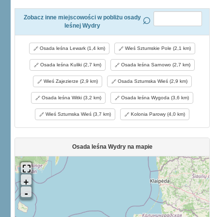
Zobacz inne miejscowości w pobliżu osady
leśnej Wydry
Osada leśna Lewark (1,4 km)
Wieś Sztumskie Pole (2,1 km)
Osada leśna Kuliki (2,7 km)
Osada leśna Sarnowo (2,7 km)
Wieś Zajezierze (2,9 km)
Osada Sztumska Wieś (2,9 km)
Osada leśna Witki (3,2 km)
Osada leśna Wygoda (3,6 km)
Wieś Sztumska Wieś (3,7 km)
Kolonia Parowy (4,0 km)
Osada leśna Wydry na mapie