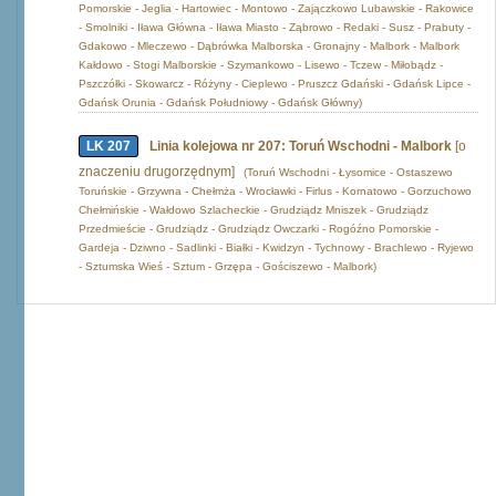
Pomorskie - Jeglia - Hartowiec - Montowo - Zajączkowo Lubawskie - Rakowice
- Smolniki - Iława Główna - Iława Miasto - Ząbrowo - Redaki - Susz - Prabuty -
Gdakowo - Mleczewo - Dąbrówka Malborska - Gronajny - Malbork - Malbork
Kałdowo - Stogi Malborskie - Szymankowo - Lisewo - Tczew - Miłobądz -
Pszczółki - Skowarcz - Różyny - Cieplewo - Pruszcz Gdański - Gdańsk Lipce -
Gdańsk Orunia - Gdańsk Południowy - Gdańsk Główny)
LK 207
Linia kolejowa nr 207: Toruń Wschodni - Malbork
[o
znaczeniu drugorzędnym]
(Toruń Wschodni - Łysomice - Ostaszewo
Toruńskie - Grzywna - Chełmża - Wrocławki - Firlus - Kornatowo - Gorzuchowo
Chełmińskie - Wałdowo Szlacheckie - Grudziądz Mniszek - Grudziądz
Przedmieście - Grudziądz - Grudziądz Owczarki - Rogóźno Pomorskie -
Gardeja - Dziwno - Sadlinki - Białki - Kwidzyn - Tychnowy - Brachlewo - Ryjewo
- Sztumska Wieś - Sztum - Grzępa - Gościszewo - Malbork)