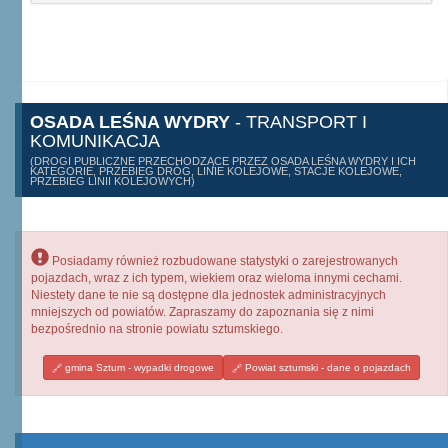
OSADA LEŚNA WYDRY
- TRANSPORT I
KOMUNIKACJA
(DROGI PUBLICZNE PRZECHODZĄCE PRZEZ OSADA LEŚNA WYDRY I ICH
KATEGORIE, PRZEBIEG DRÓG, LINIE KOLEJOWE, STACJE KOLEJOWE,
PRZEBIEG LINII KOLEJOWYCH)
Posiadamy również rozbudowane statystyki o zarejestrowanych
pojazdach, wraz z ich typem, wiekiem oraz wieloma innymi cechami.
Niestety dane te nie są dostępne dla jednostek administracyjnych
mniejszych od powiatów. Zapraszamy do zapoznania się z nimi
bezpośrednio na stronie powiatu sztumskiego.
gmina Sztum - wypadki drogowe
Powiat sztumski - dane o pojazdach