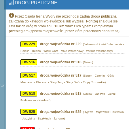
DROGI PUBLICZNE
Przez Osada leśna Wydry nie przechodzi
żadna droga publiczna
zaliczana do kategorii wojewódzkiej lub wyższej. Poniżej znajduje się
lista takich dróg w promieniu
10 km
wraz z ich typem i kompletnym
przebiegiem (spisem miejscowości, przez które przechodzi dana trasa).
DW 229
droga wojewódzka nr 229
(Jabłowo - Lipniki Szlacheckie -
Pelplin - Rudno - Wielki Garc - Małe Walichnowy - Wielkie Walichnowy)
DW 516
droga wojewódzka nr 516
(Sztum)
DW 517
droga wojewódzka nr 517
(Sztum - Czernin - Górki -
Mleczewo - Klecewo - Stary Targ - Stary Dwór - Tropy Sztumskie)
DW 518
droga wojewódzka nr 518
(Gniew - Janowo - Gurcz -
Podzamcze - Kwidzyn)
DW 525
droga wojewódzka nr 525
(Ryjewo - Mątowskie Pastwiska
- Jarzębina - Szałwinek - Janowo)