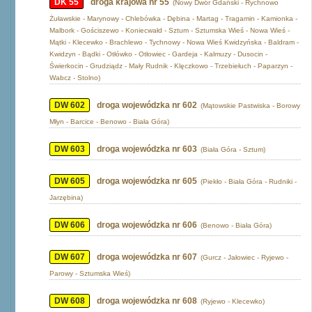
DK 55
droga krajowa nr 55
(Nowy Dwór Gdański - Rychnowo
Żuławskie - Marynowy - Chlebówka - Dębina - Martag - Tragamin - Kamionka -
Malbork - Gościszewo - Koniecwałd - Sztum - Sztumska Wieś - Nowa Wieś -
Mątki - Klecewko - Brachlewo - Tychnowy - Nowa Wieś Kwidzyńska - Baldram -
Kwidzyn - Bądki - Otłówko - Otłowiec - Gardeja - Kalmuzy - Dusocin -
Świerkocin - Grudziądz - Mały Rudnik - Klęczkowo - Trzebiełuch - Paparzyn -
Wabcz - Stolno)
DW 602
droga wojewódzka nr 602
(Mątowskie Pastwiska - Borowy
Młyn - Barcice - Benowo - Biała Góra)
DW 603
droga wojewódzka nr 603
(Biała Góra - Sztum)
DW 605
droga wojewódzka nr 605
(Piekło - Biała Góra - Rudniki -
Jarzębina)
DW 606
droga wojewódzka nr 606
(Benowo - Biała Góra)
DW 607
droga wojewódzka nr 607
(Gurcz - Jałowiec - Ryjewo -
Parowy - Sztumska Wieś)
DW 608
droga wojewódzka nr 608
(Ryjewo - Klecewko)