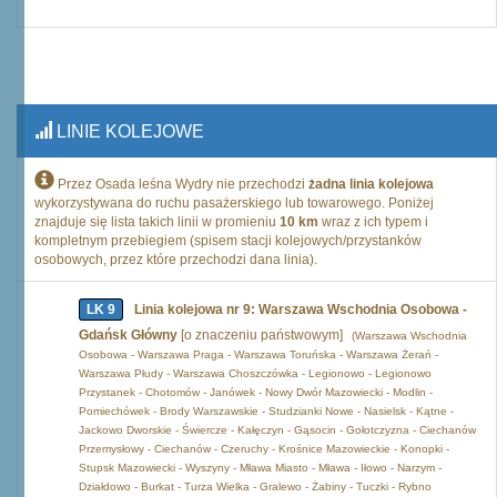
LINIE KOLEJOWE
Przez Osada leśna Wydry nie przechodzi
żadna linia kolejowa
wykorzystywana do ruchu pasażerskiego lub towarowego. Poniżej
znajduje się lista takich linii w promieniu
10 km
wraz z ich typem i
kompletnym przebiegiem (spisem stacji kolejowych/przystanków
osobowych, przez które przechodzi dana linia).
LK 9
Linia kolejowa nr 9: Warszawa Wschodnia Osobowa -
Gdańsk Główny
[o znaczeniu państwowym]
(Warszawa Wschodnia
Osobowa - Warszawa Praga - Warszawa Toruńska - Warszawa Żerań -
Warszawa Płudy - Warszawa Choszczówka - Legionowo - Legionowo
Przystanek - Chotomów - Janówek - Nowy Dwór Mazowiecki - Modlin -
Pomiechówek - Brody Warszawskie - Studzianki Nowe - Nasielsk - Kątne -
Jackowo Dworskie - Świercze - Kałęczyn - Gąsocin - Gołotczyzna - Ciechanów
Przemysłowy - Ciechanów - Czeruchy - Krośnice Mazowieckie - Konopki -
Stupsk Mazowiecki - Wyszyny - Mława Miasto - Mława - Iłowo - Narzym -
Działdowo - Burkat - Turza Wielka - Gralewo - Żabiny - Tuczki - Rybno