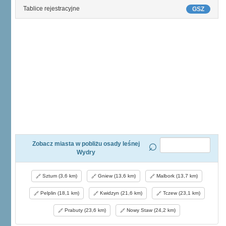
Tablice rejestracyjne
GSZ
Zobacz miasta w pobliżu osady leśnej
Wydry
Sztum (3,6 km)
Gniew (13,6 km)
Malbork (13,7 km)
Pelplin (18,1 km)
Kwidzyn (21,6 km)
Tczew (23,1 km)
Prabuty (23,6 km)
Nowy Staw (24,2 km)