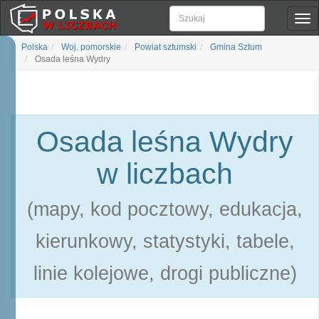
Pok
naw
Polska
Woj. pomorskie
Powiat sztumski
Gmina Sztum
Osada leśna Wydry
Osada leśna Wydry
w liczbach
(mapy, kod pocztowy, edukacja,
kierunkowy, statystyki, tabele,
linie kolejowe, drogi publiczne)