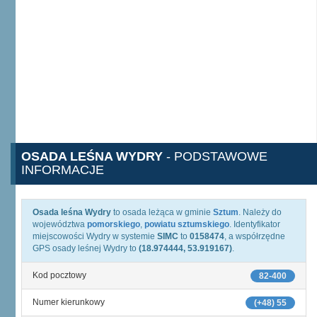
OSADA LEŚNA WYDRY
- PODSTAWOWE
INFORMACJE
Osada leśna Wydry
to osada leżąca w gminie
Sztum
. Należy do
województwa
pomorskiego
,
powiatu sztumskiego
. Identyfikator
miejscowości Wydry w systemie
SIMC
to
0158474
, a współrzędne
GPS osady leśnej Wydry to
(18.974444, 53.919167)
.
Kod pocztowy
82-400
Numer kierunkowy
(+48) 55