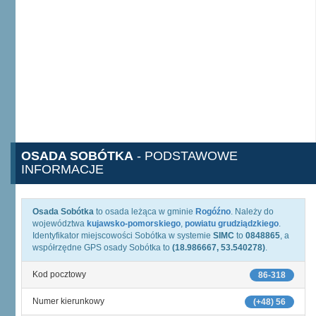
OSADA SOBÓTKA
- PODSTAWOWE
INFORMACJE
Osada Sobótka
to osada leżąca w gminie
Rogóźno
. Należy do
województwa
kujawsko-pomorskiego
,
powiatu grudziądzkiego
.
Identyfikator miejscowości Sobótka w systemie
SIMC
to
0848865
, a
współrzędne GPS osady Sobótka to
(18.986667, 53.540278)
.
Kod pocztowy
86-318
Numer kierunkowy
(+48) 56