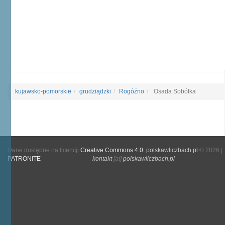
kujawsko-pomorskie
grudziądzki
Rogóźno
Osada Sobótka
Dane dostępne na licencji
Creative Commons 4.0
.
polskawliczbach.pl
© 2026 |
PATRONITE
kontakt
[at]
polskawliczbach.pl