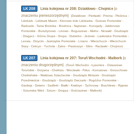
LK 208
Linia kolejowa nr 208: Działdowo - Chojnice
[o
znaczeniu pierwszorzędnym]
(Działdowo - Pierławki - Prioma - Płośnica -
Lidzbark - Lidzbark Miasto - Klonowo koło Lidzbarka - Gutowo Pomorskie -
Radoszki - Tama Brodzka - Brodnica - Najmowo - Konojady - Jabłonowo
Pomorskie - Bursztynowo - Linowo - Boguszewo - Mełno - Nicwałd - Grudziądz
- Dragacz - Górna Grupa - Grupa - Dubielno - Jeżewo - Laskowice Pomorskie -
Leosia - Drzycim - Jastrzębie Pomorskie - Lniano - Wierzchucin - Wierzchucin
Stary - Cekcyn - Tuchola - Żalno - Piastoszyn - Silno - Racławki - Chojnice)
LK 207
Linia kolejowa nr 207: Toruń Wschodni - Malbork
[o
znaczeniu drugorzędnym]
(Toruń Wschodni - Łysomice - Ostaszewo
Toruńskie - Grzywna - Chełmża - Wrocławki - Firlus - Kornatowo - Gorzuchowo
Chełmińskie - Wałdowo Szlacheckie - Grudziądz Mniszek - Grudziądz
Przedmieście - Grudziądz - Grudziądz Owczarki - Rogóźno Pomorskie -
Gardeja - Dziwno - Sadlinki - Białki - Kwidzyn - Tychnowy - Brachlewo - Ryjewo
- Sztumska Wieś - Sztum - Grzępa - Gościszewo - Malbork)