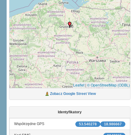
Leaflet
|
© OpenStreetMap (ODBL)
Zobacz Google Street View
Identyfikatory
Współrzędne GPS
53.540278
18.986667