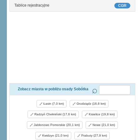
Tablice rejestracyjne
CGR
Zobacz miasta w pobliżu osady Sobótka
Łasin (7,0 km)
Grudziądz (16,6 km)
Radzyń Chełmiński (17,6 km)
Kisielice (19,8 km)
Jabłonowo Pomorskie (20,1 km)
Nowe (21,0 km)
Kwidzyn (21,0 km)
Prabuty (27,9 km)