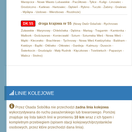
Marzęcice - Nowe Miasto Lubawskie - Pacółtowo - Tylice - Kuligi - Linowiec -
Grodziczno - Katlewo - Hartowiec - Dębień - Rybno - Tuczki - Żabiny - Gralewo
- Myślęta - Uzdowo - Wierzbowo - Rozdroże)
DK 55
droga krajowa nr 55
(Nowy Dwór Gdański - Rychnowo
Żuławskie - Marynowy - Chlebówka - Dębina - Martag - Tragamin - Kamionka -
Malbork - Gościszewo - Koniecwałd - Sztum - Sztumska Wieś - Nowa Wieś -
Mątki - Klecewko - Brachlewo - Tychnowy - Nowa Wieś Kwidzyńska - Baldram -
Kwidzyn - Bądki - Otłówko - Otłowiec - Gardeja - Kalmuzy - Dusocin -
Świerkocin - Grudziądz - Mały Rudnik - Klęczkowo - Trzebiełuch - Paparzyn -
Wabcz - Stolno)
LINIE KOLEJOWE
Przez Osada Sobótka nie przechodzi
żadna linia kolejowa
wykorzystywana do ruchu pasażerskiego lub towarowego. Poniżej
znajduje się lista takich linii w promieniu
10 km
wraz z ich typem i
kompletnym przebiegiem (spisem stacji kolejowych/przystanków
osobowych, przez które przechodzi dana linia).