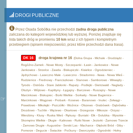
DROGI PUBLICZNE
Przez Osada Sobótka nie przechodzi
żadna droga publiczna
zaliczana do kategorii wojewódzkiej lub wyższej. Poniżej znajduje się
lista takich dróg w promieniu
10 km
wraz z ich typem i kompletnym
przebiegiem (spisem miejscowości, przez które przechodzi dana trasa).
DK 16
droga krajowa nr 16
(Dolna Grupa - Michale - Grudziądz -
Rogóźno-Zamek - Nowe Mosty - Szczepanki - Łasin - Jankowice - Nowe
Jankowice - Strzelce - Zawda - Biskupiczki - Kisielice - Ogrodzieniec -
Jędrychowo - Laseczno Małe - Laseczno - Stradomno - Iława - Nowa Wieś -
Rudzienice - Frednowy - Franciszkowo - Stanowo - Samborowo - Wirwajdy -
Tyrodo - Ostróda - Stare Jabłonki - Rapaty - Podlejki - Gietrzwałd - Naglady -
Olsztyn - Wójtowo - Kaplityny - Łęgajny - Barczewo - Ruszajny - Nowe
Marcinkowo - Biskupiec - Borki Wielkie - Sorkwity - Nowe Bagienice -
Marcinkowo - Mrągowo - Probark - Kosewo - Baranowo - Inulec - Zełwągi -
Prawdowo - Mikołajki - Pszczółki - Woźnice - Olszewo - Grabówek - Dąbrówka -
Drozdowo - Tuchlin - Wężewo - Okartowo - Grzegorze - Mikosze - Orzysz -
Wierzbiny - Klusy - Ruska Wieś - Rękusy - Buniaki - Ełk - Golubka - Wysokie -
Skomętno Wielkie - Długie - Kalinowo - Rutki Nowe - Jeziorki - Żarnowo Trzecie
- Żarnowo Drugie - Augustów - Serski Las - Macharce - Głęboki Bród - Giby -
Pomorze - Degucie - Świackie - Poćkuny - Dworczysko - Ogrodniki - Hołny