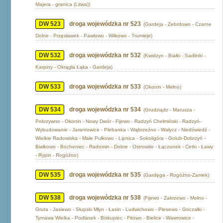
Majera - granica (Litwa))
DW 523
droga wojewódzka nr 523
(Gardeja - Zebrdowo - Czarne
Dolne - Przęsławek - Pawłowo - Wilkowo - Trumieje)
DW 532
droga wojewódzka nr 532
(Kwidzyn - Białki - Sadlinki -
Karpiny - Okrągła Łąka - Gardeja)
DW 533
droga wojewódzka nr 533
(Okonin - Mełno)
DW 534
droga wojewódzka nr 534
(Grudziądz - Marusza -
Pokrzywno - Okonin - Nowy Dwór - Fijewo - Radzyń Chełmiński - Radzyń-
Wybudowanie - Jarantowice - Plebanka - Wąbrzeźno - Wałycz - Niedźwiedź -
Wielkie Radowiska - Małe Pułkowo - Lipnica - Sokoligóra - Golub-Dobrzyń -
Białkowo - Bocheniec - Radomin - Dobre - Ostrowite - Łączonek - Cetki - Ławy
- Rypin - Rogóźno)
DW 535
droga wojewódzka nr 535
(Gardęga - Rogóźno-Zamek)
DW 538
droga wojewódzka nr 538
(Fijewo - Zakrzewo - Mełno -
Gruta - Jasiewo - Słupski Młyn - Łasin - Ludwichowo - Plesewo - Goczałki -
Tymawa Wielka - Podlasek - Biskupiec - Fitowo - Bielice - Wawrowice -