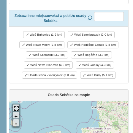
Zobacz inne miejscowości w pobliżu osady
Sobótka
Wieś Bukowiec (1,6 km)
Wieś Szembruczek (2,0 km)
Wieś Nowe Mosty (2,8 km)
Wieś Rogóźno-Zamek (2,8 km)
Wieś Szembruk (3,7 km)
Wieś Rogóźno (3,9 km)
Wieś Nowe Błonowo (4,2 km)
Wieś Gubiny (4,3 km)
Osada leśna Zwierzyniec (5,0 km)
Wieś Budy (5,1 km)
Osada Sobótka na mapie