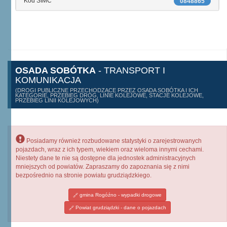
Kod SIMC
0848865
OSADA SOBÓTKA
- TRANSPORT I
KOMUNIKACJA
(DROGI PUBLICZNE PRZECHODZĄCE PRZEZ OSADA SOBÓTKA I ICH
KATEGORIE, PRZEBIEG DRÓG, LINIE KOLEJOWE, STACJE KOLEJOWE,
PRZEBIEG LINII KOLEJOWYCH)
Posiadamy również rozbudowane statystyki o zarejestrowanych
pojazdach, wraz z ich typem, wiekiem oraz wieloma innymi cechami.
Niestety dane te nie są dostępne dla jednostek administracyjnych
mniejszych od powiatów. Zapraszamy do zapoznania się z nimi
bezpośrednio na stronie powiatu grudziądzkiego.
gmina Rogóźno - wypadki drogowe
Powiat grudziądzki - dane o pojazdach