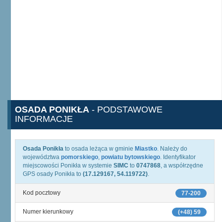
OSADA PONIKŁA
- PODSTAWOWE
INFORMACJE
Osada Ponikła
to osada leżąca w gminie
Miastko
. Należy do
województwa
pomorskiego
,
powiatu bytowskiego
. Identyfikator
miejscowości Ponikła w systemie
SIMC
to
0747868
, a współrzędne
GPS osady Ponikła to
(17.129167, 54.119722)
.
Kod pocztowy
77-200
Numer kierunkowy
(+48) 59