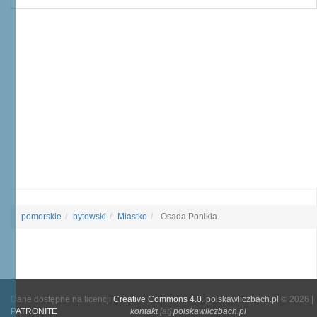
pomorskie
bytowski
Miastko
Osada Ponikła
Dane dostępne na licencji
Creative Commons 4.0
.
polskawliczbach.pl
© 2026 |
PATRONITE
kontakt
[at]
polskawliczbach.pl