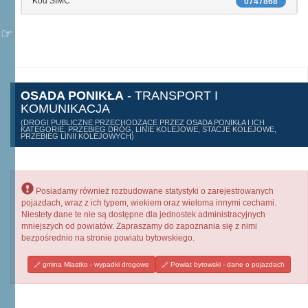
Kod SIMC
0747868
OSADA PONIKŁA
- TRANSPORT I
KOMUNIKACJA
(DROGI PUBLICZNE PRZECHODZĄCE PRZEZ OSADA PONIKŁA I ICH
KATEGORIE, PRZEBIEG DRÓG, LINIE KOLEJOWE, STACJE KOLEJOWE,
PRZEBIEG LINII KOLEJOWYCH)
Posiadamy również rozbudowane statystyki o zarejestrowanych
pojazdach, wraz z ich typem, wiekiem oraz wieloma innymi cechami.
Niestety dane te nie są dostępne dla jednostek administracyjnych
mniejszych od powiatów. Zapraszamy do zapoznania się z nimi
bezpośrednio na stronie powiatu bytowskiego.
gmina Miastko - wypadki drogowe
Powiat bytowski - dane o pojazdach