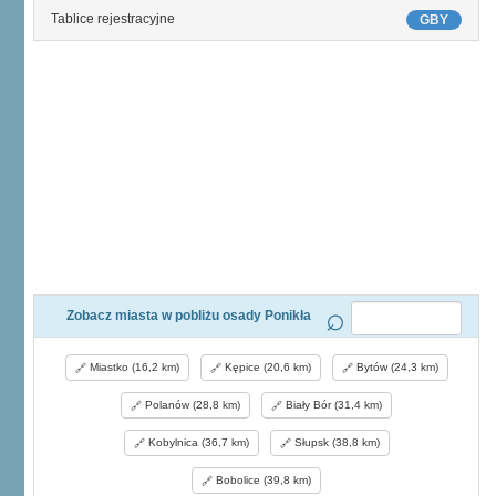
Tablice rejestracyjne
GBY
Zobacz miasta w pobliżu osady Ponikła
Miastko (16,2 km)
Kępice (20,6 km)
Bytów (24,3 km)
Polanów (28,8 km)
Biały Bór (31,4 km)
Kobylnica (36,7 km)
Słupsk (38,8 km)
Bobolice (39,8 km)