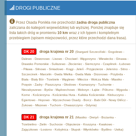
DROGI PUBLICZNE
Przez Osada Ponikła nie przechodzi
żadna droga publiczna
zaliczana do kategorii wojewódzkiej lub wyższej. Poniżej znajduje się
lista takich dróg w promieniu
10 km
wraz z ich typem i kompletnym
przebiegiem (spisem miejscowości, przez które przechodzi dana trasa).
DK 20
droga krajowa nr 20
(Stargard Szczeciński - Gogolewo -
Dalewo - Dzwonowo - Lisowo - Chociwel - Węgorzyno - Wiewiecko - Ginawa -
Drawsko Pomorskie - Suliszewo - Złocieniec - Siemczyno - Czaplinek - Łubowo
- Piława - Silnowo - Smiadowo - Krągi - Jeleń - Przyjezierze - Jelenino - Sitno -
Szczecinek - Marcelin - Gwda Wielka - Gwda Mała - Drzonowo - Przybrda -
Biała - Biały Bór - Trzebiele - Węglewo - Miłocice - Wołcza Mała - Miastko -
Przęsin - Zadry - Piaszczyna - Głodowo - Kramarzyny - Tuchomie -
Niezabyszewo - Bytów - Mądrzechowo - Mokrzyn - Łąkie - Półczno - Wygoda -
Korne - Kościerzyna - Kościerska Huta - Kaliska Kościerskie - Kłobuczyno -
Egiertowo - Hopowo - Wyczechowo Osady - Borcz - Babi Dół - Nowy Glińcz -
Żukowo - Miszewo - Tuchom - Chwaszczyno - Gdynia)
DK 21
droga krajowa nr 21
(Miastko - Dretyń - Bożanka -
Trzebielino - Zielin - Suchorze - Objezierze - Kruszyna - Kwakowo -
Zajączkowo - Łosiono - Kobylnica - Słupsk - Włynkówko - Bydlino - Ustka)