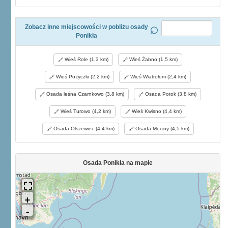
Zobacz inne miejscowości w pobliżu osady
Ponikła
Wieś Role (1,3 km)
Wieś Żabno (1,5 km)
Wieś Pożyczki (2,2 km)
Wieś Wiatrołom (2,4 km)
Osada leśna Czarnkowo (3,8 km)
Osada Potok (3,8 km)
Wieś Turowo (4,2 km)
Wieś Kwisno (4,4 km)
Osada Olszewiec (4,4 km)
Osada Męciny (4,5 km)
Osada Ponikła na mapie