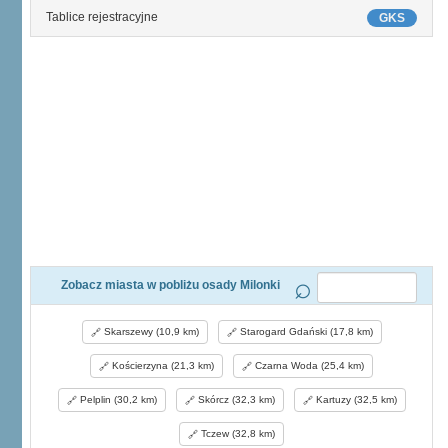
Tablice rejestracyjne
GKS
Zobacz miasta w pobliżu osady Milonki
Skarszewy (10,9 km)
Starogard Gdański (17,8 km)
Kościerzyna (21,3 km)
Czarna Woda (25,4 km)
Pelplin (30,2 km)
Skórcz (32,3 km)
Kartuzy (32,5 km)
Tczew (32,8 km)