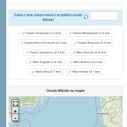
Zobacz inne miejscowości w pobliżu osady
Milonki
Osada Stefanowo (1,5 km)
Osada Mestwinowo (1,9 km)
Osada leśna Gorczonki (2,2 km)
Osada Brzęczek (2,3 km)
Osada Jastrzębce (2,9 km)
Wieś Garczyn (2,9 km)
Wieś Pogódki (3,4 km)
Wieś Iłownica (3,4 km)
Wieś Deka (3,7 km)
Wieś Kobyle (3,7 km)
Osada Milonki na mapie