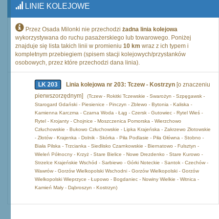
LINIE KOLEJOWE
Przez Osada Milonki nie przechodzi
żadna linia kolejowa
wykorzystywana do ruchu pasażerskiego lub towarowego. Poniżej
znajduje się lista takich linii w promieniu
10 km
wraz z ich typem i
kompletnym przebiegiem (spisem stacji kolejowych/przystanków
osobowych, przez które przechodzi dana linia).
LK 203
Linia kolejowa nr 203: Tczew - Kostrzyn
[o znaczeniu
pierwszorzędnym]
(Tczew - Rokitki Tczewskie - Swarożyn - Szpęgawsk -
Starogard Gdański - Piesienice - Pinczyn - Zblewo - Bytonia - Kaliska -
Kamienna Karczma - Czarna Woda - Łąg - Czersk - Gutowiec - Rytel Wieś -
Rytel - Krojanty - Chojnice - Moszczenica Pomorska - Wierzchowo
Człuchowskie - Bukowo Człuchowskie - Lipka Krajeńska - Zakrzewo Złotowskie
- Złotów - Krajenka - Dolnik - Skórka - Piła Podlasie - Piła Główna - Stobno -
Biała Pilska - Trzcianka - Siedlisko Czarnkowskie - Biernatowo - Fulsztyn -
Wieleń Północny - Krzyż - Stare Bielice - Nowe Drezdenko - Stare Kurowo -
Strzelce Krajeńskie Wschód - Sarbiewo - Górki Noteckie - Santok - Czechów -
Wawrów - Gorzów Wielkopolski Wschodni - Gorzów Wielkopolski - Gorzów
Wielkopolski Wieprzyce - Łupowo - Bogdaniec - Nowiny Wielkie - Witnica -
Kamień Mały - Dąbroszyn - Kostrzyn)