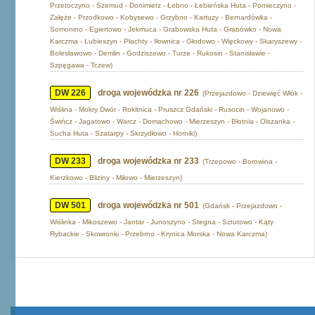
Przetoczyno - Szemud - Donimierz - Łebno - Łebieńska Huta - Pomieczyno -
Załęże - Przodkowo - Kobysewo - Grzybno - Kartuzy - Bernardówka -
Somonino - Egiertowo - Jekmuca - Grabowska Huta - Grabówko - Nowa
Karczma - Lubieszyn - Płachty - Iłownica - Głodowo - Więckowy - Skaryszewy -
Bolesławowo - Demlin - Godziszewo - Turze - Rukosin - Stanisławie -
Szpęgawa - Tczew)
DW 226
droga wojewódzka nr 226
(Przejazdowo - Dziewięć Włók -
Wiślina - Mokry Dwór - Rokitnica - Pruszcz Gdański - Rusocin - Wojanowo -
Świńcz - Jagatowo - Warcz - Domachowo - Mierzeszyn - Błotnia - Olszanka -
Sucha Huta - Szatarpy - Skrzydłowo - Horniki)
DW 233
droga wojewódzka nr 233
(Trzepowo - Borowina -
Kierzkowo - Bliziny - Miłowo - Mierzeszyn)
DW 501
droga wojewódzka nr 501
(Gdańsk - Przejazdowo -
Wiślinka - Mikoszewo - Jantar - Junoszyno - Stegna - Sztutowo - Kąty
Rybackie - Skowronki - Przebrno - Krynica Morska - Nowa Karczma)