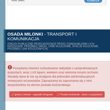
Kod SIMC
0166019
OSADA MILONKI
- TRANSPORT I
KOMUNIKACJA
(DROGI PUBLICZNE PRZECHODZĄCE PRZEZ OSADA MILONKI I ICH
KATEGORIE, PRZEBIEG DRÓG, LINIE KOLEJOWE, STACJE KOLEJOWE,
PRZEBIEG LINII KOLEJOWYCH)
Posiadamy również rozbudowane statystyki o zarejestrowanych
pojazdach, wraz z ich typem, wiekiem oraz wieloma innymi cechami.
Niestety dane te nie są dostępne dla jednostek administracyjnych
mniejszych od powiatów. Zapraszamy do zapoznania się z nimi
bezpośrednio na stronie powiatu kościerskiego.
gmina Liniewo - wypadki drogowe
Powiat kościerski - dane o pojazdach