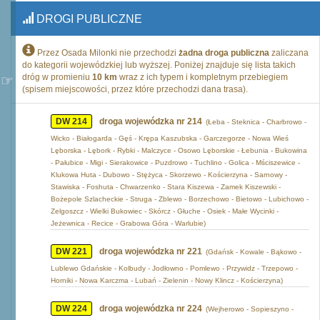
DROGI PUBLICZNE
Przez Osada Milonki nie przechodzi
żadna droga publiczna
zaliczana
do kategorii wojewódzkiej lub wyższej. Poniżej znajduje się lista takich
dróg w promieniu
10 km
wraz z ich typem i kompletnym przebiegiem
(spisem miejscowości, przez które przechodzi dana trasa).
DW 214
droga wojewódzka nr 214
(Łeba - Steknica - Charbrowo -
Wicko - Białogarda - Gęś - Krępa Kaszubska - Garczegorze - Nowa Wieś
Lęborska - Lębork - Rybki - Malczyce - Osowo Lęborskie - Łebunia - Bukowina
- Pałubice - Migi - Sierakowice - Puzdrowo - Tuchlino - Golica - Mściszewice -
Klukowa Huta - Dubowo - Stężyca - Skorzewo - Kościerzyna - Sarnowy -
Stawiska - Foshuta - Chwarzenko - Stara Kiszewa - Zamek Kiszewski -
Bożepole Szlacheckie - Struga - Zblewo - Borzechowo - Bietowo - Lubichowo -
Zelgoszcz - Wielki Bukowiec - Skórcz - Głuche - Osiek - Małe Wycinki -
Jeżewnica - Recice - Grabowa Góra - Warlubie)
DW 221
droga wojewódzka nr 221
(Gdańsk - Kowale - Bąkowo -
Lublewo Gdańskie - Kolbudy - Jodłowno - Pomlewo - Przywidz - Trzepowo -
Horniki - Nowa Karczma - Lubań - Zielenin - Nowy Klincz - Kościerzyna)
DW 224
droga wojewódzka nr 224
(Wejherowo - Sopieszyno -