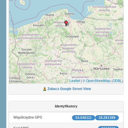
Leaflet
|
© OpenStreetMap (ODBL)
Zobacz Google Street View
Identyfikatory
Współrzędne GPS
54.046111
18.281389