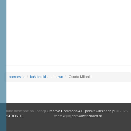
pomorskie
kościerski
Liniewo
Osada Milonki
Dane dostępne na licencji
Creative Commons 4.0
.
polskawliczbach.pl
© 2026 |
PATRONITE
kontakt
[at]
polskawliczbach.pl