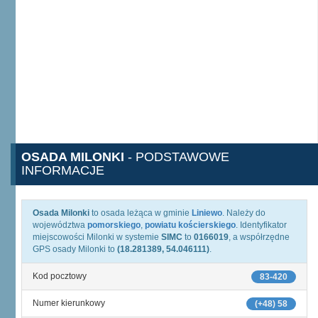
OSADA MILONKI
- PODSTAWOWE
INFORMACJE
Osada Milonki
to osada leżąca w gminie
Liniewo
. Należy do
województwa
pomorskiego
,
powiatu kościerskiego
. Identyfikator
miejscowości Milonki w systemie
SIMC
to
0166019
, a współrzędne
GPS osady Milonki to
(18.281389, 54.046111)
.
Kod pocztowy
83-420
Numer kierunkowy
(+48) 58